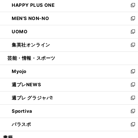
HAPPY PLUS ONE
く
で
ド
ィ
い
新
開
ウ
ン
ウ
し
MEN'S NON-NO
く
で
ド
ィ
い
新
開
ウ
ン
ウ
し
UOMO
く
で
ド
ィ
い
新
開
ウ
ン
ウ
し
集英社オンライン
く
で
ド
ィ
い
新
開
ウ
ン
ウ
し
芸能・情報・スポーツ
く
で
ド
ィ
い
開
ウ
ン
ウ
Myojo
く
で
ド
ィ
新
開
ウ
ン
し
週プレNEWS
く
で
ド
い
新
開
ウ
ウ
し
週プレ グラジャパ!
く
で
ィ
い
新
開
ン
ウ
し
Sportiva
く
ド
ィ
い
新
ウ
ン
ウ
し
パラスポ
で
ド
ィ
い
新
開
ウ
ン
ウ
し
書籍
く
で
ド