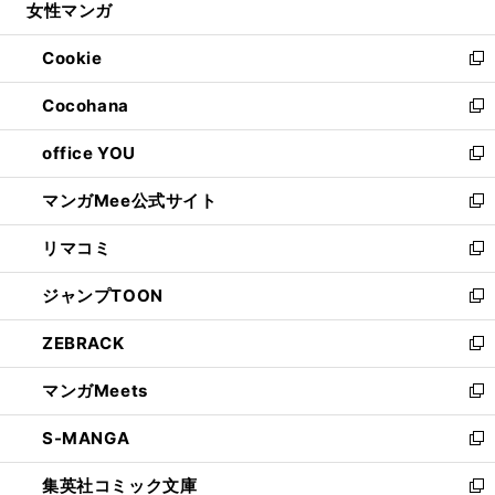
女性マンガ
く
で
ド
ィ
い
開
ウ
ン
ウ
Cookie
く
で
ド
ィ
新
開
ウ
ン
し
Cocohana
く
で
ド
い
新
開
ウ
ウ
し
office YOU
く
で
ィ
い
新
開
ン
ウ
し
マンガMee公式サイト
く
ド
ィ
い
新
ウ
ン
ウ
し
リマコミ
で
ド
ィ
い
新
開
ウ
ン
ウ
し
ジャンプTOON
く
で
ド
ィ
い
新
開
ウ
ン
ウ
し
ZEBRACK
く
で
ド
ィ
い
新
開
ウ
ン
ウ
し
マンガMeets
く
で
ド
ィ
い
新
開
ウ
ン
ウ
し
S-MANGA
く
で
ド
ィ
い
新
開
ウ
ン
ウ
し
集英社コミック文庫
く
で
ド
ィ
い
新