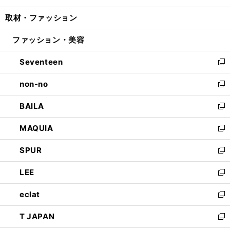
開
ウ
ン
ウ
し
取材・ファッション
く
で
ド
ィ
い
開
ウ
ン
ウ
ファッション・美容
く
で
ド
ィ
開
ウ
ン
Seventeen
く
で
ド
新
開
ウ
し
non-no
く
で
い
新
開
ウ
し
BAILA
く
ィ
い
新
ン
ウ
し
MAQUIA
ド
ィ
い
新
ウ
ン
ウ
し
SPUR
で
ド
ィ
い
新
開
ウ
ン
ウ
し
LEE
く
で
ド
ィ
い
新
開
ウ
ン
ウ
し
eclat
く
で
ド
ィ
い
新
開
ウ
ン
ウ
し
T JAPAN
く
で
ド
ィ
い
新
開
ウ
ン
ウ
し