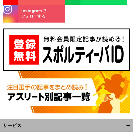
stagra
Instagramで
m
フォローする
サービス
開