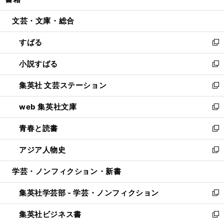
ィ
い
開
ウ
ン
ウ
文芸・文庫・総合
く
で
ド
ィ
開
ウ
ン
すばる
く
で
ド
新
開
ウ
し
小説すばる
く
で
い
新
開
ウ
し
集英社 文芸ステーション
く
ィ
い
新
ン
ウ
し
web 集英社文庫
ド
ィ
い
新
ウ
ン
ウ
し
青春と読書
で
ド
ィ
い
新
開
ウ
ン
ウ
し
アジア人物史
く
で
ド
ィ
い
新
開
ウ
ン
ウ
し
学芸・ノンフィクション・新書
く
で
ド
ィ
い
開
ウ
ン
ウ
集英社学芸部 - 学芸・ノンフィクション
く
で
ド
ィ
新
開
ウ
ン
し
集英社ビジネス書
く
で
ド
い
新