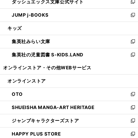
ダッシュエックス文庫公式サイト
く
ド
ィ
い
新
ウ
ン
ウ
し
JUMP j-BOOKS
で
ド
ィ
い
新
開
ウ
ン
ウ
し
キッズ
く
で
ド
ィ
い
開
ウ
ン
ウ
集英社みらい文庫
く
で
ド
ィ
新
開
ウ
ン
し
集英社の児童図書 S-KIDS.LAND
く
で
ド
い
新
開
ウ
ウ
し
オンラインストア・
その他WEBサービス
く
で
ィ
い
開
ン
ウ
オンラインストア
く
ド
ィ
ウ
ン
OTO
で
ド
新
開
ウ
し
SHUEISHA MANGA-ART HERITAGE
く
で
い
新
開
ウ
し
ジャンプキャラクターズストア
く
ィ
い
新
ン
ウ
し
HAPPY PLUS STORE
ド
ィ
い
新