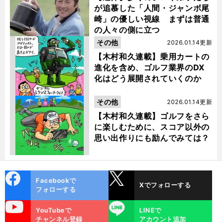
が追慕した「人間・ジャンボ尾
崎」の優しい視線 まずは普通
の人々の側に立つ
その他
2026.01.14更新
【木村和久連載】乗用カートの
進化を含め、ゴルフ業界のDX
化はどう展開されていくのか
その他
2026.01.14更新
【木村和久連載】ゴルフをさら
に楽しむために、スコア以外の
思い出作りにも励んでみては？
cebo
X
Facebookで
Xでフォローする
ok
フォローする
uTube
LINE
YouTubeで
LINEで
チャンネル登録
アカウント追加