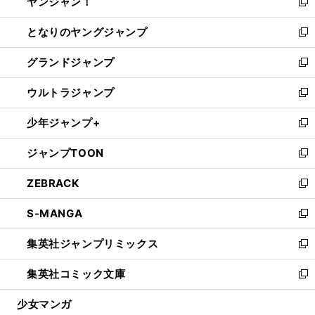
ヤンジャン！
く
で
ィ
い
新
開
ン
ウ
し
となりのヤングジャンプ
く
ド
ィ
い
新
ウ
ン
ウ
し
グランドジャンプ
で
ド
ィ
い
新
開
ウ
ン
ウ
し
ウルトラジャンプ
く
で
ド
ィ
い
新
開
ウ
ン
ウ
し
少年ジャンプ+
く
で
ド
ィ
い
新
開
ウ
ン
ウ
し
ジャンプTOON
く
で
ド
ィ
い
新
開
ウ
ン
ウ
し
ZEBRACK
く
で
ド
ィ
い
新
開
ウ
ン
ウ
し
S-MANGA
く
で
ド
ィ
い
新
開
ウ
ン
ウ
し
集英社ジャンプリミックス
く
で
ド
ィ
い
新
開
ウ
ン
ウ
し
集英社コミック文庫
く
で
ド
ィ
い
新
開
ウ
ン
ウ
し
少女マンガ
く
で
ド
ィ
い