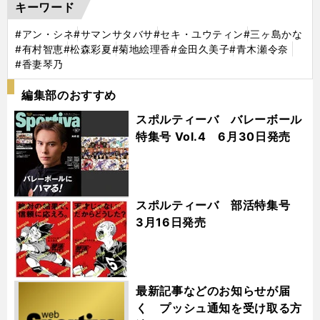
キーワード
#アン・シネ
#サマンサタバサ
#セキ・ユウティン
#三ヶ島かな
#有村智恵
#松森彩夏
#菊地絵理香
#金田久美子
#青木瀬令奈
#香妻琴乃
編集部のおすすめ
スポルティーバ バレーボール
特集号 Vol.4 6月30日発売
スポルティーバ 部活特集号
3月16日発売
最新記事などのお知らせが届
く プッシュ通知を受け取る方