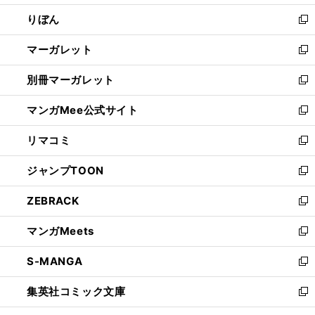
開
ウ
ン
ウ
りぼん
く
で
ド
ィ
新
開
ウ
ン
し
マーガレット
く
で
ド
い
新
開
ウ
ウ
し
別冊マーガレット
く
で
ィ
い
新
開
ン
ウ
し
マンガMee公式サイト
く
ド
ィ
い
新
ウ
ン
ウ
し
リマコミ
で
ド
ィ
い
新
開
ウ
ン
ウ
し
ジャンプTOON
く
で
ド
ィ
い
新
開
ウ
ン
ウ
し
ZEBRACK
く
で
ド
ィ
い
新
開
ウ
ン
ウ
し
マンガMeets
く
で
ド
ィ
い
新
開
ウ
ン
ウ
し
S-MANGA
く
で
ド
ィ
い
新
開
ウ
ン
ウ
し
集英社コミック文庫
く
で
ド
ィ
い
新
開
ウ
ン
ウ
し