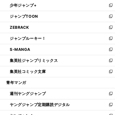
ン
ウ
し
少年ジャンプ+
で
ド
ィ
い
新
開
ウ
ン
ウ
し
ジャンプTOON
く
で
ド
ィ
い
新
開
ウ
ン
ウ
し
ZEBRACK
く
で
ド
ィ
い
新
開
ウ
ン
ウ
し
ジャンプルーキー！
く
で
ド
ィ
い
新
開
ウ
ン
ウ
し
S-MANGA
く
で
ド
ィ
い
新
開
ウ
ン
ウ
し
集英社ジャンプリミックス
く
で
ド
ィ
い
新
開
ウ
ン
ウ
し
集英社コミック文庫
く
で
ド
ィ
い
新
開
ウ
ン
ウ
し
青年マンガ
く
で
ド
ィ
い
開
ウ
ン
ウ
週刊ヤングジャンプ
く
で
ド
ィ
新
開
ウ
ン
し
ヤングジャンプ定期購読デジタル
く
で
ド
い
新
開
ウ
ウ
し