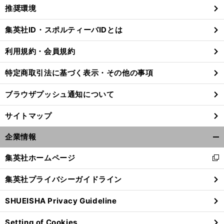
く/
推奨環境
閉
じ
集英社ID・スポルティーバIDとは
る
利用規約・会員規約
【
木
】
、
特定商取引法に基づく表示・その他の事項
村和久連載
ゴルフではなぜ
アドバイスとレッスンが禁止なのか
ブラウザプッシュ通知について
サイトマップ
企業情報
開
く/
集英社ホームページ
新
閉
し
じ
集英社プライバシーガイドライン
い
る
ウ
SHUEISHA Privacy Guideline
ィ
ン
Setting of Cookies
ド