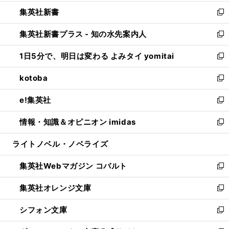
開
ウ
ウ
し
集英社新書
く
で
ィ
い
新
開
ン
ウ
し
集英社新書プラス - 知の水先案内人
く
ド
ィ
い
新
ウ
ン
ウ
し
1日5分で、明日は変わる よみタイ yomitai
で
ド
ィ
い
新
開
ウ
ン
ウ
し
kotoba
く
で
ド
ィ
い
新
開
ウ
ン
ウ
し
e!集英社
く
で
ド
ィ
い
新
開
ウ
ン
ウ
し
情報・知識＆オピニオン imidas
く
で
ド
ィ
い
新
開
ウ
ン
ウ
し
ライトノベル・ノベライズ
く
で
ド
ィ
い
開
ウ
ン
ウ
集英社Webマガジン コバルト
く
で
ド
ィ
新
開
ウ
ン
し
集英社オレンジ文庫
く
で
ド
い
新
開
ウ
ウ
し
シフォン文庫
く
で
ィ
い
新
開
ン
ウ
し