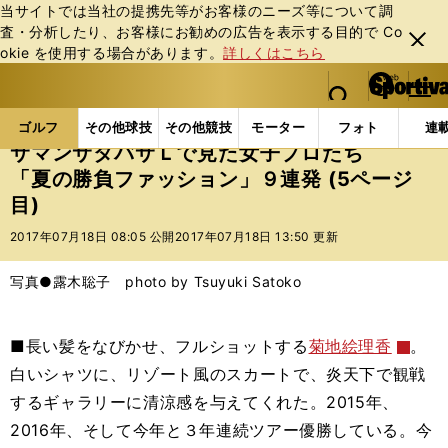
当サイトでは当社の提携先等がお客様のニーズ等について調
査・分析したり、お客様にお勧めの広告を表⽰する⽬的で Co
閉じ
okie を使⽤する場合があります。
詳しくはこちら
る
マイペ
web Sportiva (webスポルティーバ)
検索
メニュ
we
ー
ゴルフの記事一覧
ゴルフ
女子ゴルフ
サマンサ
b
ジ
ゴルフ
その他球技
その他競技
モーター
フォト
連
ス
サマンサタバサＬで見た女子プロたち
ポ
「夏の勝負ファッション」９連発 (5ページ
ル
目)
テ
ィ
2017年07月18日 08:05 公開
2017年07月18日 13:50 更新
ー
バ
写真●露木聡子 photo by Tsuyuki Satoko
■長い髪をなびかせ、フルショットする
菊地絵理香
。
白いシャツに、リゾート風のスカートで、炎天下で観戦
するギャラリーに清涼感を与えてくれた。2015年、
2016年、そして今年と３年連続ツアー優勝している。今