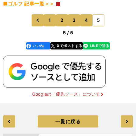
■ゴルフ 記事一覧＞＞
1
2
3
4
5
のページへ
前
5 / 5
いいね
Xでポストする
LINEで送る
line
faceboo
x
k
Googleの「優先ソース」について
一覧に戻る