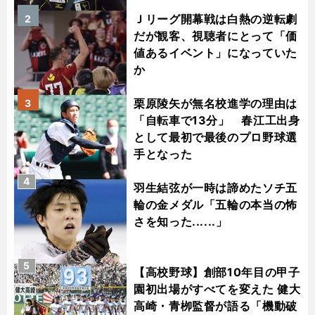
Ｊリーグ開幕戦は白熱の逆転劇
2
だが観客、視聴者にとって「価
値あるイベント」になっていた
か
栗原陵矢が無名校進学の理由は
3
「自転車で13分」 春江工出身
として最初で最後のプロ野球選
手となった
4
羽生結弦が一時は諦めたソチ五
輪の金メダル「五輪の本当の怖
さを知った......」
5
【高校野球】創部10年目の甲子
園初出場がすべてを変えた 健大
高崎・青栁監督が語る「機動破