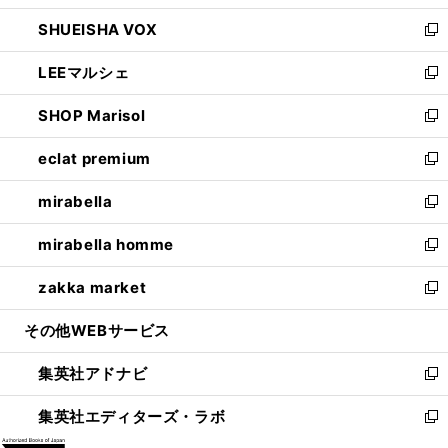
ウ
ン
ウ
し
SHUEISHA VOX
で
ド
ィ
い
新
開
ウ
ン
ウ
し
LEEマルシェ
く
で
ド
ィ
い
新
開
ウ
ン
ウ
し
SHOP Marisol
く
で
ド
ィ
い
新
開
ウ
ン
ウ
し
eclat premium
く
で
ド
ィ
い
新
開
ウ
ン
ウ
し
mirabella
く
で
ド
ィ
い
新
開
ウ
ン
ウ
し
mirabella homme
く
で
ド
ィ
い
新
開
ウ
ン
ウ
し
zakka market
く
で
ド
ィ
い
新
開
ウ
ン
ウ
し
その他WEBサービス
く
で
ド
ィ
い
開
ウ
ン
ウ
集英社アドナビ
く
で
ド
ィ
新
開
ウ
ン
し
集英社エディターズ・ラボ
く
で
ド
い
新
開
ウ
ウ
し