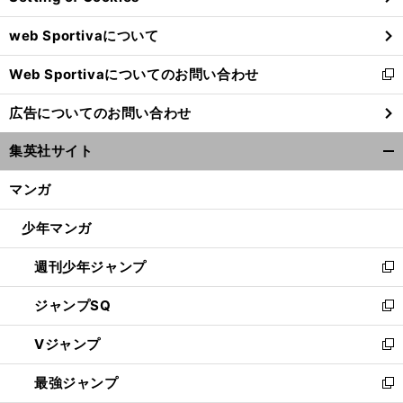
ウ
web Sportivaについて
で
開
Web Sportivaについてのお問い合わせ
く
新
し
広告についてのお問い合わせ
い
ウ
集英社サイト
ィ
開
ン
く/
マンガ
ド
閉
ウ
じ
少年マンガ
で
る
開
週刊少年ジャンプ
く
新
し
ジャンプSQ
い
新
ウ
し
Vジャンプ
ィ
い
新
ン
ウ
し
最強ジャンプ
ド
ィ
い
新
ウ