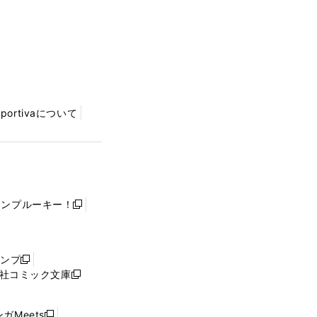
Sportivaについて
ャンプルーキー！
新
し
い
ウ
ャンプ
新
ィ
社コミック文庫
し
新
ン
い
し
ド
ウ
い
ウ
ガMeets