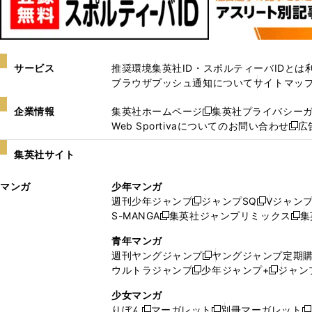
サービス
推奨環境
集英社ID・スポルティーバIDとは
ブラウザプッシュ通知について
サイトマッ
企業情報
集英社ホームページ
集英社プライバシー
新
Web Sportivaについてのお問い合わせ
広
し
新
い
し
集英社サイト
ウ
い
ィ
ウ
マンガ
少年マンガ
ン
ィ
週刊少年ジャンプ
ジャンプSQ
Vジャン
ド
ン
新
新
S-MANGA
集英社ジャンプリミックス
集
ウ
ド
新
し
し
新
で
ウ
し
い
い
し
青年マンガ
開
で
い
ウ
ウ
い
週刊ヤングジャンプ
ヤングジャンプ定期
新
く
開
ウ
ィ
ィ
ウ
ウルトラジャンプ
少年ジャンプ+
ジャン
新
し
新
く
ィ
ン
ン
ィ
し
い
し
ン
ド
ド
ン
少女マンガ
い
ウ
い
ド
ウ
ウ
ド
りぼん
マーガレット
別冊マーガレット