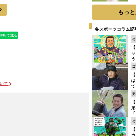
性のように非力
ト
次
く
もっと
各スポーツコラム記
LINEで送る
そ
【
ャ
う
ゴ
ゴ
フ
【
は
ついて
て
ラ
男
歩
【
な
弟
「
崎
そ
どう対処すればいいか
ず
【
立
カ