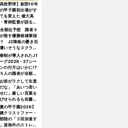
高校野球】創部10年
の甲子園初出場がす
てを変えた 健大高
・青栁監督が語る
機動破壊」はこうし
1全順位予想 識者５
生まれた
が推す優勝候補筆頭
？ J2降格の憂き目
遭いそうな３クラブ
は？
春制が導入されたJ1
ーグ2026－27シー
ンの行方はいかに!?
５人の識者が全順位
大胆予想
お前がラクして生意
だな」「あいつ若い
せに」厳しい言葉を
びせられるも佐藤慎
郎が貫いた誇りとフ
夏の甲子園2026】
ンへの思い
隷クリストファー・
部陸の「２回加速す
」規格外のストレー