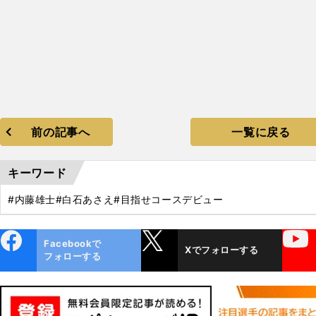
前の記事へ
一覧に戻る
キーワード
#内藤雄士
#白石あさえ
#目指せコースデビュー
ebo
X
YouTube
Facebookで
Xでフォローする
ok
フォローする