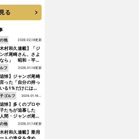
 それでもプロではな
大学進学を選ぶ理由
見る
事
の他
2026.02.18更新
木村和久連載】「ジ
ンボ尾崎さん、さよ
なら」 昭和・平成
ルフの終焉――ゴル
ルフ
2026.01.16更新
は新たな時代へ
追悼】ジャンボ尾崎
言った「自分の持っ
いる1％だけにはプ
イドと信念をもって
子ゴルフ
2026.01.16更
んでいくことが大事
追悼】多くのプロや
新
んだよ」
子たちが追慕した
人間・ジャンボ尾
前
」の優しい視線 ま
の他
2026.01.14更新
へ
は普通の人々の側に
木村和久連載】乗用
つ
ートの進化を含め、