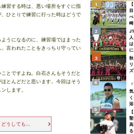
【
1
ら練習する時は、悪い場所をすぐに指
目
が、ひとりで練習に行った時はどうで
べ
崎
「
J
2
て
人
ようになるのに、練習場ではまった
は
ん。言われたことをきっちり守ってい
に
と
秋
3
リ
ズ
ことですよね。白石さんもそうだと
がほとんどだと思います。今回はそう
4
を
「
スンします。
気
く
浴
5
太
【
ァ
聖
、どうしてもボ
高
手で上げて、手
る