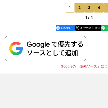
で下ろす"手打ちスイング"になってしまいまうので、女
な人は、バックスイング
1
2
3
4
のページへ
1 / 4
いいね
Xでポストする
line
faceboo
x
k
Googleの「優先ソース」に
】
、