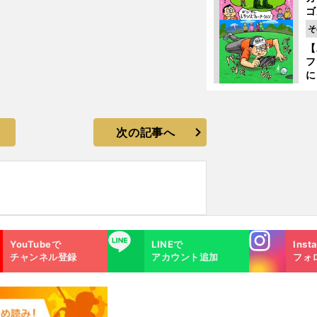
ゴ
ど
そ
か
【
フ
に
出
は
次の記事へ
Instagra
LINE
YouTubeで
LINEで
Inst
m
チャンネル登録
アカウント追加
フォ