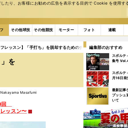
たり、お客様にお勧めの広告を表⽰する⽬的で Cookie を使⽤す
フ
その他球技
その他競技
モーター
フォト
連載
ルフレッスン】「手打ち」を脱却するためのチェックポイント
編集部のおすすめ
スポルテ
ち」を
集号 Vol
スポルテ
月16日発
最新記事
akayama Masafumi
プッシュ
いて
20回
別レッスン〜