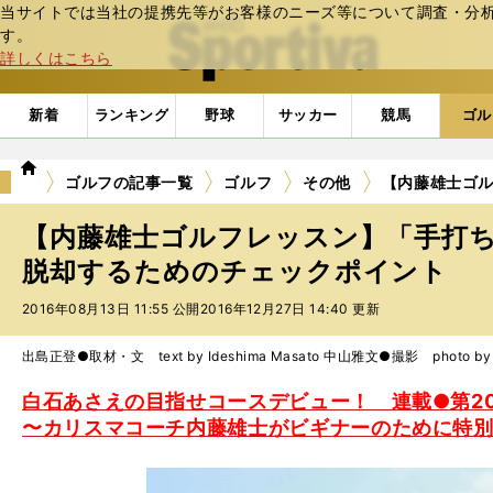
当サイトでは当社の提携先等がお客様のニーズ等について調査・分析し
web Sportiva (webスポルティーバ)
す。
詳しくはこちら
新着
ランキング
野球
サッカー
競馬
ゴル
we
ゴルフの記事一覧
ゴルフ
その他
【内藤雄士ゴ
b
ス
【内藤雄士ゴルフレッスン】「手打
ポ
ル
脱却するためのチェックポイント
テ
2016年08月13日 11:55 公開
2016年12月27日 14:40 更新
ィ
ー
バ
出島正登●取材・文 text by Ideshima Masato 中山雅文●撮影 photo by N
白石あさえの目指せコースデビュー！ 連載●第
〜カリスマコーチ内藤雄士がビギナーのために特