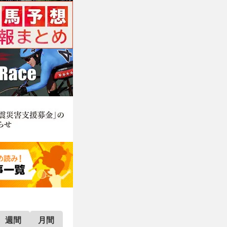
週間
月間