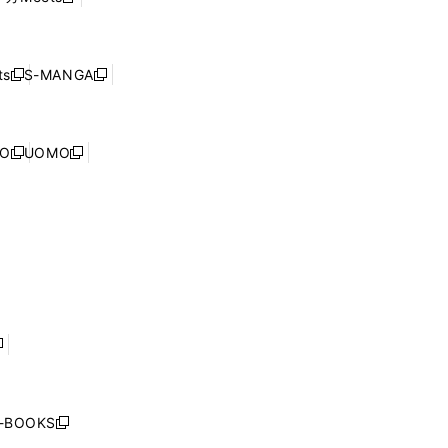
新
ィ
ウ
で
し
ン
ィ
開
い
ド
ン
く
ウ
ウ
ド
s
S-MANGA
新
新
ィ
で
ウ
し
し
ン
開
で
い
い
ド
く
開
ウ
ウ
ウ
NO
UOMO
く
新
新
ィ
ィ
で
し
し
ン
ン
開
い
い
ド
ド
く
ウ
ウ
ウ
ウ
ィ
ィ
で
で
ン
ン
開
開
ド
ド
く
く
ウ
ウ
で
で
開
開
く
く
し
い
ウ
j-BOOKS
新
ィ
し