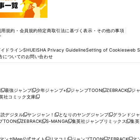
利用規約・会員規約
特定商取引法に基づく表示・その他の事項
プ
ガイドライン
SHUEISHA Privacy Guideline
Setting of Cookies
web 
告についてのお問い合わせ
プ
最強ジャンプ
少年ジャンプ+
ジャンプTOON
ZEBRACK
ジ
新
新
新
新
新
英社コミック文庫
し
新
し
し
し
し
い
い
し
い
い
い
ウ
ウ
い
ウ
ウ
ウ
購読デジタル
ヤンジャン！
となりのヤングジャンプ
グランドジ
新
新
新
ィ
ィ
ウ
ィ
ィ
ィ
プTOON
ZEBRACK
S-MANGA
集英社ジャンプリミックス
集英
新
し
新
し
新
し
新
ン
ン
ィ
ン
ン
ン
し
い
し
い
し
い
し
ド
ド
ン
ド
ド
ド
い
ウ
い
ウ
い
ウ
い
ウ
ウ
ド
ウ
ウ
ウ
マンガMee公式サイト
リマコミ
ジャンプTOON
ZEBRACK
マン