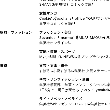
新
新
新
ウ
ィ
ウ
ウ
で
で
ウ
S-MANGA
集英社コミック文庫
し
新
し
新
ィ
ン
ィ
で
開
開
で
い
し
い
し
ン
ド
ン
女性マンガ
開
く
く
開
ウ
い
ウ
い
ド
ウ
ド
Cookie
Cocohana
office YOU
マンガM
く
く
新
新
新
ィ
ウ
ィ
ウ
ウ
で
ウ
集英社コミック文庫
し
新
し
し
ン
ィ
ン
ィ
で
開
で
い
し
い
い
ド
ン
ド
ン
取材・ファッション
ファッション・美容
開
く
開
ウ
い
ウ
ウ
ウ
ド
ウ
ド
Seventeen
non-no
BAILA
MAQUIA
S
く
く
新
新
新
新
ィ
ウ
ィ
ィ
で
ウ
で
ウ
集英社オンライン
し
新
し
し
し
ン
ィ
ン
ン
開
で
開
で
い
し
い
い
い
ド
ン
ド
ド
芸能・情報・スポーツ
く
開
く
開
ウ
い
ウ
ウ
ウ
ウ
ド
ウ
ウ
Myojo
週プレNEWS
週プレ グラジャパ!
く
く
新
新
新
ィ
ウ
ィ
ィ
ィ
で
ウ
で
で
し
し
ン
ィ
ン
ン
ン
書籍
文芸・文庫・総合
開
で
開
開
い
い
ド
ン
ド
ド
ド
すばる
小説すばる
集英社 文芸ステーシ
く
開
く
く
新
新
ウ
ウ
ウ
ド
ウ
ウ
ウ
く
し
し
ィ
ィ
学芸・ノンフィクション・新書
で
ウ
で
で
で
い
い
ン
ン
集英社学芸部 - 学芸・ノンフィクション
開
で
開
開
開
新
ウ
ウ
ド
ド
1日5分で、明日は変わる よみタイ yomitai
く
開
く
く
く
し
新
ィ
ィ
ウ
ウ
く
い
ン
ン
ライトノベル・ノベライズ
で
で
ウ
ド
ド
集英社Webマガジン コバルト
集英社オレ
開
開
新
ィ
ウ
ウ
く
く
し