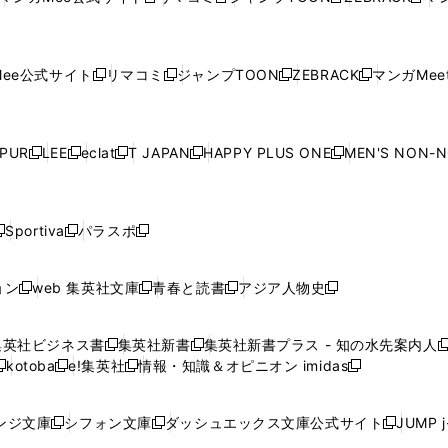
新
新
新
新
ウ
ィ
ウ
ィ
ウ
ィ
ウ
で
で
ウ
で
で
で
し
し
し
し
し
ィ
ン
ィ
ン
ィ
ン
ィ
開
開
で
開
開
開
い
い
い
い
い
ン
ド
ン
ド
ン
ド
ン
く
く
開
く
く
く
ウ
ウ
ウ
ウ
ウ
ド
ウ
ド
ウ
ド
ウ
ド
ee公式サイト
リマコミ
ジャンプTOON
ZEBRACK
マンガMeet
く
新
新
新
新
ィ
ィ
ィ
ィ
ィ
ウ
で
ウ
で
ウ
で
ウ
し
し
し
し
ン
ン
ン
ン
ン
で
開
で
開
で
開
で
い
い
い
い
ド
ド
ド
ド
ド
開
く
開
く
開
く
開
ウ
ウ
ウ
ウ
ウ
ウ
ウ
ウ
ウ
PUR
LEE
eclat
T JAPAN
HAPPY PLUS ONE
MEN'S NON-
く
く
く
く
新
新
新
新
新
ィ
ィ
ィ
ィ
で
で
で
で
で
し
し
し
し
し
ン
ン
ン
ン
開
開
開
開
開
い
い
い
い
い
ド
ド
ド
ド
く
く
く
く
く
ウ
ウ
ウ
ウ
ウ
ウ
ウ
ウ
ウ
Sportiva
パラスポ
新
新
ィ
ィ
ィ
ィ
ィ
で
で
で
で
し
し
し
ン
ン
ン
ン
ン
開
開
開
開
い
い
い
ド
ド
ド
ド
ド
ョン
web 集英社文庫
青春と読書
アジア人物史
く
く
く
く
新
新
新
新
ウ
ウ
ウ
ウ
ウ
ウ
ウ
ウ
し
し
し
し
ィ
ィ
ィ
で
で
で
で
で
い
い
い
い
ン
ン
ン
集英社ビジネス書
集英社新書
集英社新書プラス - 知の水先案内人
開
開
開
開
開
新
新
新
ウ
ウ
ウ
ウ
ド
ド
ド
kotoba
e!集英社
情報・知識＆オピニオン imidas
く
く
く
く
く
新
し
新
し
新
ィ
ィ
ィ
ィ
ウ
ウ
ウ
し
し
い
し
い
し
ン
ン
ン
ン
で
で
で
い
い
ウ
い
ウ
い
ド
ド
ド
ド
ンジ文庫
シフォン文庫
ダッシュエックス文庫公式サイト
JUMP 
開
開
開
新
新
新
ウ
ウ
ィ
ウ
ィ
ウ
ウ
ウ
ウ
ウ
く
く
く
し
し
し