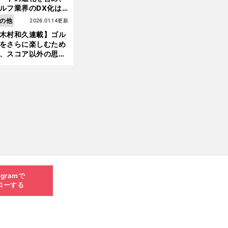
ルフ業界のDX化は
う展開されていくの
の他
2026.01.14更新
木村和久連載】ゴル
をさらに楽しむため
、スコア以外の思い
作りにも励んでみて
？
agramで
ローする