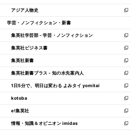
開
ウ
ン
ウ
し
アジア人物史
く
で
ド
ィ
い
新
開
ウ
ン
ウ
し
学芸・ノンフィクション・新書
く
で
ド
ィ
い
開
ウ
ン
ウ
集英社学芸部 - 学芸・ノンフィクション
く
で
ド
ィ
新
開
ウ
ン
し
集英社ビジネス書
く
で
ド
い
新
開
ウ
ウ
し
集英社新書
く
で
ィ
い
新
開
ン
ウ
し
集英社新書プラス - 知の水先案内人
く
ド
ィ
い
新
ウ
ン
ウ
し
1日5分で、明日は変わる よみタイ yomitai
で
ド
ィ
い
新
開
ウ
ン
ウ
し
kotoba
く
で
ド
ィ
い
新
開
ウ
ン
ウ
し
e!集英社
く
で
ド
ィ
い
新
開
ウ
ン
ウ
し
情報・知識＆オピニオン imidas
く
で
ド
ィ
い
新
開
ウ
ン
ウ
し