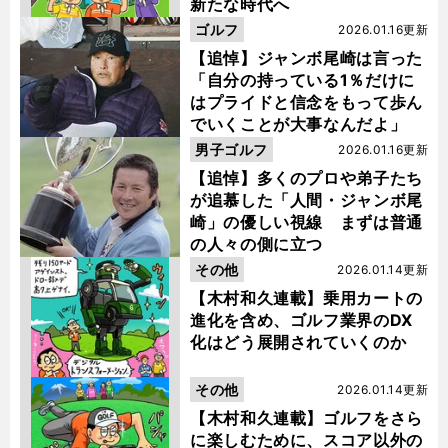
新たな時代へ
ゴルフ
2026.01.16更新
【追悼】ジャンボ尾崎は言った
「自分の持っている1％だけに
はプライドと信念をもって歩ん
でいくことが大事なんだよ」
男子ゴルフ
2026.01.16更新
【追悼】多くのプロや弟子たち
が追慕した「人間・ジャンボ尾
崎」の優しい視線 まずは普通
の人々の側に立つ
その他
2026.01.14更新
【木村和久連載】乗用カートの
進化を含め、ゴルフ業界のDX
化はどう展開されていくのか
その他
2026.01.14更新
【木村和久連載】ゴルフをさら
に楽しむために、スコア以外の