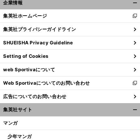
美
・
。
、
企業情報
女ゴルファー
森美穂
涙を流した数だけ
本当に強くなった
開
く/
集英社ホームページ
新
閉
し
じ
集英社プライバシーガイドライン
い
る
ウ
SHUEISHA Privacy Guideline
ィ
ン
Setting of Cookies
ド
ウ
web Sportivaについて
で
開
Web Sportivaについてのお問い合わせ
く
新
し
広告についてのお問い合わせ
い
ウ
集英社サイト
ィ
開
ン
く/
マンガ
ド
閉
ウ
じ
少年マンガ
で
る