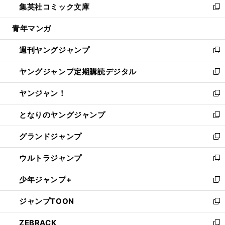
集英社コミック文庫
く
で
ド
ィ
い
新
開
ウ
ン
ウ
し
青年マンガ
く
で
ド
ィ
い
開
ウ
ン
ウ
週刊ヤングジャンプ
く
で
ド
ィ
新
開
ウ
ン
し
ヤングジャンプ定期購読デジタル
く
で
ド
い
新
開
ウ
ウ
し
ヤンジャン！
く
で
ィ
い
新
開
ン
ウ
し
となりのヤングジャンプ
く
ド
ィ
い
新
ウ
ン
ウ
し
グランドジャンプ
で
ド
ィ
い
新
開
ウ
ン
ウ
し
ウルトラジャンプ
く
で
ド
ィ
い
新
開
ウ
ン
ウ
し
少年ジャンプ+
く
で
ド
ィ
い
新
開
ウ
ン
ウ
し
ジャンプTOON
く
で
ド
ィ
い
新
開
ウ
ン
ウ
し
ZEBRACK
く
で
ド
ィ
い
新