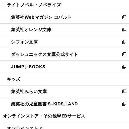
ライトノベル・ノベライズ
く
で
ド
ィ
い
開
ウ
ン
ウ
集英社Webマガジン コバルト
く
で
ド
ィ
新
開
ウ
ン
し
集英社オレンジ文庫
く
で
ド
い
新
開
ウ
ウ
し
シフォン文庫
く
で
ィ
い
新
開
ン
ウ
し
ダッシュエックス文庫公式サイト
く
ド
ィ
い
新
ウ
ン
ウ
し
JUMP j-BOOKS
で
ド
ィ
い
新
開
ウ
ン
ウ
し
キッズ
く
で
ド
ィ
い
開
ウ
ン
ウ
集英社みらい文庫
く
で
ド
ィ
新
開
ウ
ン
し
集英社の児童図書 S-KIDS.LAND
く
で
ド
い
新
開
ウ
ウ
し
オンラインストア・
その他WEBサービス
く
で
ィ
い
開
ン
ウ
オンラインストア
く
ド