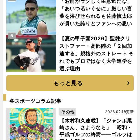
「お前がラクして生意気だな」
「あいつ若いくせに」厳しい言
葉を浴びせられるも佐藤慎太郎
が貫いた誇りとファンへの思い
5
【夏の甲子園2026】聖隷クリ
ストファー・高部陸の「２回加
速する」規格外のストレート そ
れでもプロではなく大学進学を
選ぶ理由
もっと見る
各スポーツコラム記事
その他
2026.02.18更新
【木村和久連載】「ジャンボ尾
崎さん、さようなら」 昭和・
平成ゴルフの終焉――ゴルフは