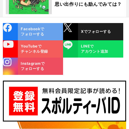
思い出作りにも励んでみては？
cebo
X
Facebookで
Xでフォローする
ok
フォローする
uTube
LINE
YouTubeで
LINEで
チャンネル登録
アカウント追加
stagra
Instagramで
m
フォローする