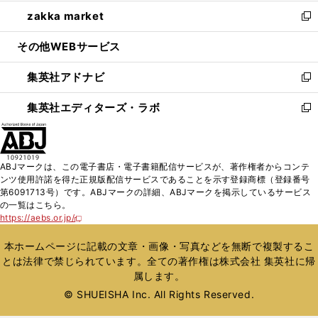
開
ウ
ン
ウ
し
zakka market
く
で
ド
ィ
い
新
開
ウ
ン
ウ
し
その他WEBサービス
く
で
ド
ィ
い
開
ウ
ン
ウ
集英社アドナビ
く
で
ド
ィ
新
開
ウ
ン
し
集英社エディターズ・ラボ
く
で
ド
い
新
開
ウ
ウ
し
く
で
ィ
い
開
ン
ウ
ABJマークは、この電子書店・電子書籍配信サービスが、著作権者からコンテ
く
ド
ィ
ンツ使用許諾を得た正規版配信サービスであることを示す登録商標（登録番号
ウ
ン
第6091713号）です。ABJマークの詳細、ABJマークを掲示しているサービス
で
ド
の一覧はこちら。
開
ウ
https://aebs.or.jp/
新
く
で
し
い
開
本ホームページに記載の文章・画像・写真などを無断で複製するこ
ウ
く
とは法律で禁じられています。全ての著作権は株式会社 集英社に帰
ィ
属します。
ン
ド
© SHUEISHA Inc. All Rights Reserved.
ウ
で