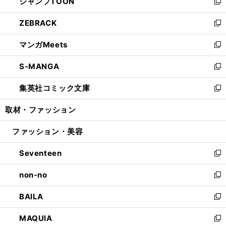
ジャンプTOON
く
で
ド
ィ
い
新
開
ウ
ン
ウ
し
ZEBRACK
く
で
ド
ィ
い
新
開
ウ
ン
ウ
し
マンガMeets
く
で
ド
ィ
い
新
開
ウ
ン
ウ
し
S-MANGA
く
で
ド
ィ
い
新
開
ウ
ン
ウ
し
集英社コミック文庫
く
で
ド
ィ
い
新
開
ウ
ン
ウ
し
取材・ファッション
く
で
ド
ィ
い
開
ウ
ン
ウ
ファッション・美容
く
で
ド
ィ
開
ウ
ン
Seventeen
く
で
ド
新
開
ウ
し
non-no
く
で
い
新
開
ウ
し
BAILA
く
ィ
い
新
ン
ウ
し
MAQUIA
ド
ィ
い
新