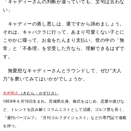
「キャディーさんの判断が違っていても、文句は言わな
い」
キャディーの善し悪しは、運ですから諦めましょう。
それは、キャバクラに行って、あまり可愛くない子とに
こやかに喋って、お金をたんまり支払い、世の中の「無
常」と「不条理」を甘受した方なら、理解できるはずで
す。
無愛想なキャディーさんとラウンドして、ぜひ“大人
力”を磨いてみてはいかがでしょうか。
木村和久
（きむら・かずひさ）
1959年６月19日生まれ。宮城県出身。株式をはじめ、恋愛や遊びな
ど、トレンドを読み解くコラムニストとして活躍。ゴルフ歴も長く、
『週刊パーゴルフ』『月刊ゴルフダイジェスト』などの専門誌で連載
を持つ。