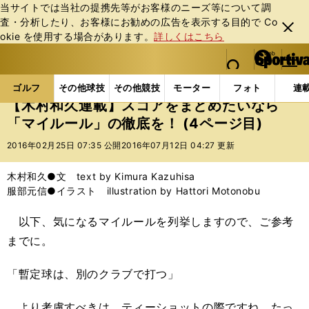
当サイトでは当社の提携先等がお客様のニーズ等について調
査・分析したり、お客様にお勧めの広告を表⽰する⽬的で Co
閉じ
okie を使⽤する場合があります。
詳しくはこちら
る
マイペ
web Sportiva (webスポルティーバ)
検索
メニュ
we
ー
ゴルフの記事一覧
ゴルフ
その他
【木村和久連
b
ジ
ゴルフ
その他球技
その他競技
モーター
フォト
連
ス
【木村和久連載】スコアをまとめたいなら
ポ
「マイルール」の徹底を！ (4ページ目)
ル
テ
2016年02月25日 07:35 公開
2016年07月12日 04:27 更新
ィ
ー
木村和久●文 text by Kimura Kazuhisa
バ
服部元信●イラスト illustration by Hattori Motonobu
以下、気になるマイルールを列挙しますので、ご参考
までに。
「暫定球は、別のクラブで打つ」
より考慮すべきは、ティーショットの際ですね。たっ