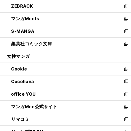
ン
ウ
し
ZEBRACK
く
で
ド
ィ
い
新
開
ウ
ン
ウ
し
マンガMeets
く
で
ド
ィ
い
新
開
ウ
ン
ウ
し
S-MANGA
く
で
ド
ィ
い
新
開
ウ
ン
ウ
し
集英社コミック文庫
く
で
ド
ィ
い
新
開
ウ
ン
ウ
し
女性マンガ
く
で
ド
ィ
い
開
ウ
ン
ウ
Cookie
く
で
ド
ィ
新
開
ウ
ン
し
Cocohana
く
で
ド
い
新
開
ウ
ウ
し
office YOU
く
で
ィ
い
新
開
ン
ウ
し
マンガMee公式サイト
く
ド
ィ
い
新
ウ
ン
ウ
し
リマコミ
で
ド
ィ
い
新
開
ウ
ン
ウ
し