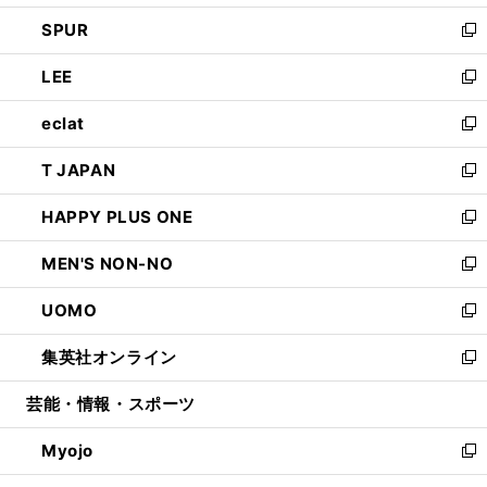
ウ
ン
ウ
し
SPUR
で
ド
ィ
い
新
開
ウ
ン
ウ
し
LEE
く
で
ド
ィ
い
新
開
ウ
ン
ウ
し
eclat
く
で
ド
ィ
い
新
開
ウ
ン
ウ
し
T JAPAN
く
で
ド
ィ
い
新
開
ウ
ン
ウ
し
HAPPY PLUS ONE
く
で
ド
ィ
い
新
開
ウ
ン
ウ
し
MEN'S NON-NO
く
で
ド
ィ
い
新
開
ウ
ン
ウ
し
UOMO
く
で
ド
ィ
い
新
開
ウ
ン
ウ
し
集英社オンライン
く
で
ド
ィ
い
新
開
ウ
ン
ウ
し
芸能・情報・スポーツ
く
で
ド
ィ
い
開
ウ
ン
ウ
Myojo
く
で
ド
ィ
新
開
ウ
ン
し