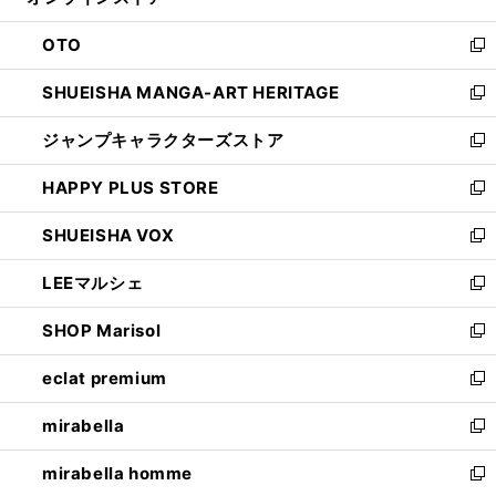
ィ
ウ
ン
OTO
で
ド
新
開
ウ
し
SHUEISHA MANGA-ART HERITAGE
く
で
い
新
開
ウ
し
ジャンプキャラクターズストア
く
ィ
い
新
ン
ウ
し
HAPPY PLUS STORE
ド
ィ
い
新
ウ
ン
ウ
し
SHUEISHA VOX
で
ド
ィ
い
新
開
ウ
ン
ウ
し
LEEマルシェ
く
で
ド
ィ
い
新
開
ウ
ン
ウ
し
SHOP Marisol
く
で
ド
ィ
い
新
開
ウ
ン
ウ
し
eclat premium
く
で
ド
ィ
い
新
開
ウ
ン
ウ
し
mirabella
く
で
ド
ィ
い
新
開
ウ
ン
ウ
し
mirabella homme
く
で
ド
ィ
い
新