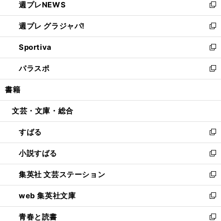
週プレNEWS
く
で
ド
い
新
開
ウ
ウ
し
週プレ グラジャパ!
く
で
ィ
い
新
開
ン
ウ
し
Sportiva
く
ド
ィ
い
新
ウ
ン
ウ
し
パラスポ
で
ド
ィ
い
新
開
ウ
ン
ウ
し
書籍
く
で
ド
ィ
い
開
ウ
ン
ウ
文芸・文庫・総合
く
で
ド
ィ
開
ウ
ン
すばる
く
で
ド
新
開
ウ
し
小説すばる
く
で
い
新
開
ウ
し
集英社 文芸ステーション
く
ィ
い
新
ン
ウ
し
web 集英社文庫
ド
ィ
い
新
ウ
ン
ウ
し
青春と読書
で
ド
ィ
い
新