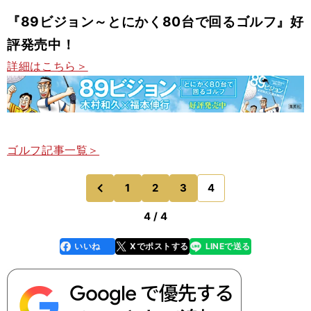
『89ビジョン～とにかく80台で回るゴルフ』好
評発売中！
詳細はこちら＞
ゴルフ記事一覧＞
1
2
3
4
のページへ
前
4 / 4
いいね
Xでポストする
LINEで送る
line
faceboo
x
k