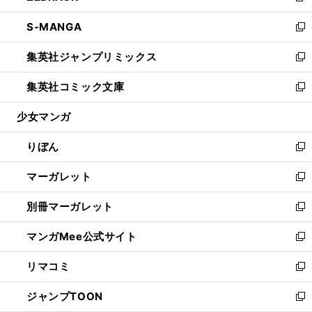
開
ウ
ン
ウ
し
S-MANGA
く
で
ド
ィ
い
新
開
ウ
ン
ウ
し
集英社ジャンプリミックス
く
で
ド
ィ
い
新
開
ウ
ン
ウ
し
集英社コミック文庫
く
で
ド
ィ
い
新
開
ウ
ン
ウ
し
少女マンガ
く
で
ド
ィ
い
開
ウ
ン
ウ
りぼん
く
で
ド
ィ
新
開
ウ
ン
し
マーガレット
く
で
ド
い
新
開
ウ
ウ
し
別冊マーガレット
く
で
ィ
い
新
開
ン
ウ
し
マンガMee公式サイト
く
ド
ィ
い
新
ウ
ン
ウ
し
リマコミ
で
ド
ィ
い
新
開
ウ
ン
ウ
し
ジャンプTOON
く
で
ド
ィ
い
新
開
ウ