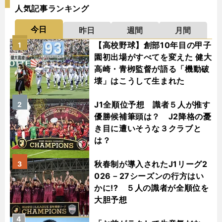
人気記事ランキング
今日
昨日
週間
月間
【高校野球】創部10年目の甲子
1
園初出場がすべてを変えた 健大
高崎・青栁監督が語る「機動破
壊」はこうして生まれた
J1全順位予想 識者５人が推す
2
優勝候補筆頭は？ J2降格の憂
き目に遭いそうな３クラブと
は？
秋春制が導入されたJ1リーグ2
3
026－27シーズンの行方はい
かに!? ５人の識者が全順位を
大胆予想
4