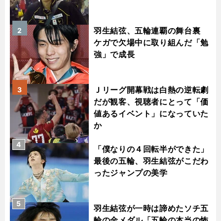
羽生結弦、五輪連覇の舞台裏
2
ケガで欠場中に取り組んだ「勉
強」で成長
Ｊリーグ開幕戦は白熱の逆転劇
3
だが観客、視聴者にとって「価
値あるイベント」になっていた
か
4
「僕なりの４回転半ができた」
最後の五輪、羽生結弦がこだわ
ったジャンプの美学
5
羽生結弦が一時は諦めたソチ五
輪の金メダル「五輪の本当の怖