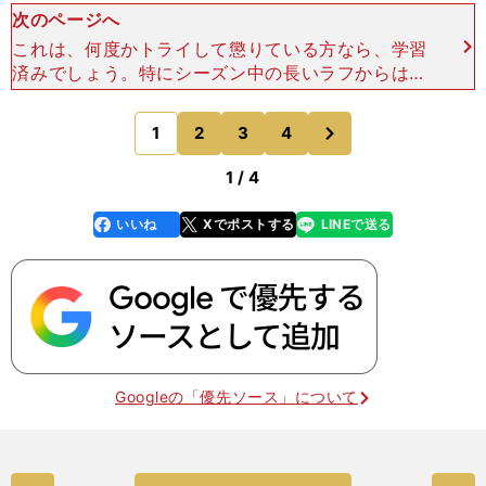
次のページへ
これは、何度かトライして懲りている方なら、学習
済みでしょう。特にシーズン中の長いラフからは、
ウッドでは出ません！ というか、当たらないで
す。 そもそも、ラフは芝生が長く生えている"ハ
次
1
2
3
4
のページへ
ザード"であり
1 / 4
いいね
Xでポストする
LINEで送る
line
faceboo
x
k
Googleの「優先ソース」について