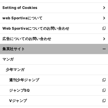
ン
Setting of Cookies
ド
ウ
web Sportivaについて
で
開
Web Sportivaについてのお問い合わせ
く
新
し
広告についてのお問い合わせ
い
ウ
集英社サイト
ィ
開
ン
く/
マンガ
ド
閉
ウ
じ
少年マンガ
で
る
開
週刊少年ジャンプ
く
新
し
ジャンプSQ
い
新
ウ
し
Vジャンプ
ィ
い
新
ン
ウ
し