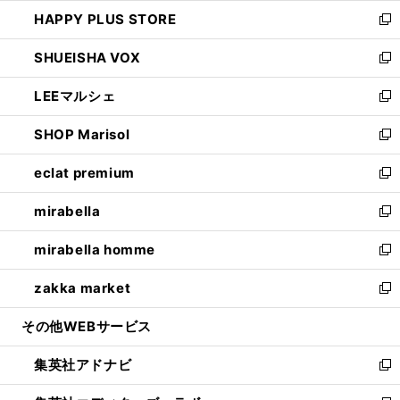
ン
ウ
し
HAPPY PLUS STORE
ド
ィ
い
新
ウ
ン
ウ
し
SHUEISHA VOX
で
ド
ィ
い
新
開
ウ
ン
ウ
し
LEEマルシェ
く
で
ド
ィ
い
新
開
ウ
ン
ウ
し
SHOP Marisol
く
で
ド
ィ
い
新
開
ウ
ン
ウ
し
eclat premium
く
で
ド
ィ
い
新
開
ウ
ン
ウ
し
mirabella
く
で
ド
ィ
い
新
開
ウ
ン
ウ
し
mirabella homme
く
で
ド
ィ
い
新
開
ウ
ン
ウ
し
zakka market
く
で
ド
ィ
い
新
開
ウ
ン
ウ
し
その他WEBサービス
く
で
ド
ィ
い
開
ウ
ン
ウ
集英社アドナビ
く
で
ド
ィ
新
開
ウ
ン
し