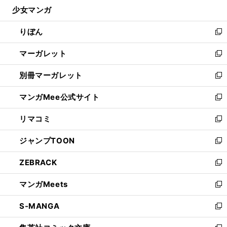
ウ
し
少女マンガ
く
で
ド
ィ
い
開
ウ
ン
ウ
りぼん
く
で
ド
ィ
新
開
ウ
ン
し
マーガレット
く
で
ド
い
新
開
ウ
ウ
し
別冊マーガレット
く
で
ィ
い
新
開
ン
ウ
し
マンガMee公式サイト
く
ド
ィ
い
新
ウ
ン
ウ
し
リマコミ
で
ド
ィ
い
新
開
ウ
ン
ウ
し
ジャンプTOON
く
で
ド
ィ
い
新
開
ウ
ン
ウ
し
ZEBRACK
く
で
ド
ィ
い
新
開
ウ
ン
ウ
し
マンガMeets
く
で
ド
ィ
い
新
開
ウ
ン
ウ
し
S-MANGA
く
で
ド
ィ
い
新
開
ウ
ン
ウ
し