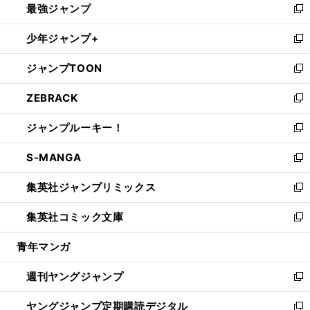
最強ジャンプ
ド
ィ
い
新
ウ
ン
ウ
し
少年ジャンプ+
で
ド
ィ
い
新
開
ウ
ン
ウ
し
ジャンプTOON
く
で
ド
ィ
い
新
開
ウ
ン
ウ
し
ZEBRACK
く
で
ド
ィ
い
新
開
ウ
ン
ウ
し
ジャンプルーキー！
く
で
ド
ィ
い
新
開
ウ
ン
ウ
し
S-MANGA
く
で
ド
ィ
い
新
開
ウ
ン
ウ
し
集英社ジャンプリミックス
く
で
ド
ィ
い
新
開
ウ
ン
ウ
し
集英社コミック文庫
く
で
ド
ィ
い
新
開
ウ
ン
ウ
し
青年マンガ
く
で
ド
ィ
い
開
ウ
ン
ウ
週刊ヤングジャンプ
く
で
ド
ィ
新
開
ウ
ン
し
ヤングジャンプ定期購読デジタル
く
で
ド
い
新