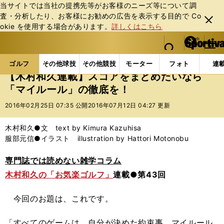
当サイトでは当社の提携先等がお客様のニーズ等について調
査・分析したり、お客様にお勧めの広告を表⽰する⽬的で Co
閉じ
okie を使⽤する場合があります。
詳しくはこちら
る
マイペ
web Sportiva (webスポルティーバ)
検索
メニュ
we
ー
ゴルフの記事一覧
ゴルフ
その他
【木村和久連
b
ジ
ゴルフ
その他球技
その他競技
モーター
フォト
連
ス
【木村和久連載】スコアをまとめたいなら
ポ
「マイルール」の徹底を！
ル
テ
2016年02月25日 07:35 公開
2016年07月12日 04:27 更新
ィ
ー
木村和久●文 text by Kimura Kazuhisa
バ
服部元信●イラスト illustration by Hattori Motonobu
専門誌では読めない雑学コラム
木村和久の「お気楽ゴルフ」
連載●第43回
今回のお題は、これです。
「すべてのゲームは、自分が決めた約束事、マイルール