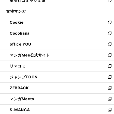
集英社コミック文庫
く
で
ド
ィ
い
新
開
ウ
ン
ウ
し
女性マンガ
く
で
ド
ィ
い
開
ウ
ン
ウ
Cookie
く
で
ド
ィ
新
開
ウ
ン
し
Cocohana
く
で
ド
い
新
開
ウ
ウ
し
office YOU
く
で
ィ
い
新
開
ン
ウ
し
マンガMee公式サイト
く
ド
ィ
い
新
ウ
ン
ウ
し
リマコミ
で
ド
ィ
い
新
開
ウ
ン
ウ
し
ジャンプTOON
く
で
ド
ィ
い
新
開
ウ
ン
ウ
し
ZEBRACK
く
で
ド
ィ
い
新
開
ウ
ン
ウ
し
マンガMeets
く
で
ド
ィ
い
新
開
ウ
ン
ウ
し
S-MANGA
く
で
ド
ィ
い
新