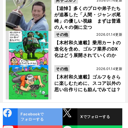
男子ゴルフ
2026.01.16更新
【追悼】多くのプロや弟子たち
が追慕した「人間・ジャンボ尾
崎」の優しい視線 まずは普通
の人々の側に立つ
その他
2026.01.14更新
【木村和久連載】乗用カートの
進化を含め、ゴルフ業界のDX
化はどう展開されていくのか
その他
2026.01.14更新
【木村和久連載】ゴルフをさら
に楽しむために、スコア以外の
思い出作りにも励んでみては？
cebo
X
Facebookで
Xでフォローする
ok
フォローする