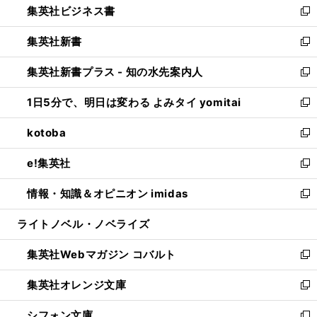
集英社ビジネス書
く
で
ド
い
新
開
ウ
ウ
し
集英社新書
く
で
ィ
い
新
開
ン
ウ
し
集英社新書プラス - 知の水先案内人
く
ド
ィ
い
新
ウ
ン
ウ
し
1日5分で、明日は変わる よみタイ yomitai
で
ド
ィ
い
新
開
ウ
ン
ウ
し
kotoba
く
で
ド
ィ
い
新
開
ウ
ン
ウ
し
e!集英社
く
で
ド
ィ
い
新
開
ウ
ン
ウ
し
情報・知識＆オピニオン imidas
く
で
ド
ィ
い
新
開
ウ
ン
ウ
し
ライトノベル・ノベライズ
く
で
ド
ィ
い
開
ウ
ン
ウ
集英社Webマガジン コバルト
く
で
ド
ィ
新
開
ウ
ン
し
集英社オレンジ文庫
く
で
ド
い
新
開
ウ
ウ
し
シフォン文庫
く
で
ィ