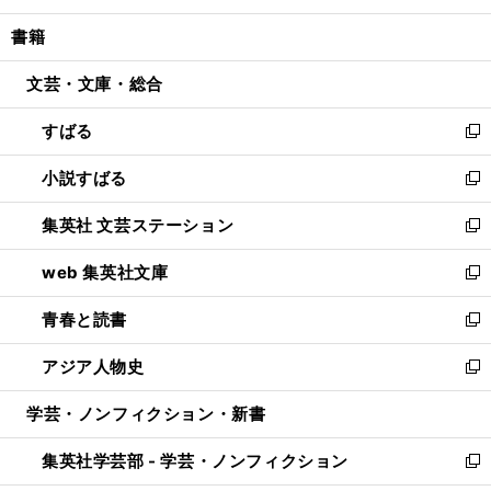
開
ウ
ン
ウ
し
書籍
く
で
ド
ィ
い
開
ウ
ン
ウ
文芸・文庫・総合
く
で
ド
ィ
開
ウ
ン
すばる
く
で
ド
新
開
ウ
し
小説すばる
く
で
い
新
開
ウ
し
集英社 文芸ステーション
く
ィ
い
新
ン
ウ
し
web 集英社文庫
ド
ィ
い
新
ウ
ン
ウ
し
青春と読書
で
ド
ィ
い
新
開
ウ
ン
ウ
し
アジア人物史
く
で
ド
ィ
い
新
開
ウ
ン
ウ
し
学芸・ノンフィクション・新書
く
で
ド
ィ
い
開
ウ
ン
ウ
集英社学芸部 - 学芸・ノンフィクション
く
で
ド
ィ
新
開
ウ
ン
し