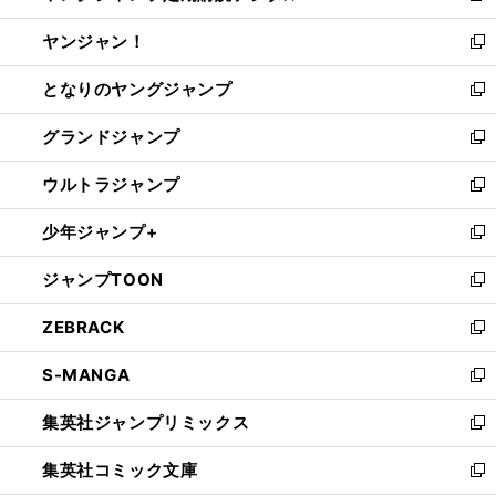
開
ウ
ウ
し
ヤンジャン！
く
で
ィ
い
新
開
ン
ウ
し
となりのヤングジャンプ
く
ド
ィ
い
新
ウ
ン
ウ
し
グランドジャンプ
で
ド
ィ
い
新
開
ウ
ン
ウ
し
ウルトラジャンプ
く
で
ド
ィ
い
新
開
ウ
ン
ウ
し
少年ジャンプ+
く
で
ド
ィ
い
新
開
ウ
ン
ウ
し
ジャンプTOON
く
で
ド
ィ
い
新
開
ウ
ン
ウ
し
ZEBRACK
く
で
ド
ィ
い
新
開
ウ
ン
ウ
し
S-MANGA
く
で
ド
ィ
い
新
開
ウ
ン
ウ
し
集英社ジャンプリミックス
く
で
ド
ィ
い
新
開
ウ
ン
ウ
し
集英社コミック文庫
く
で
ド
ィ
い
新
開
ウ
ン