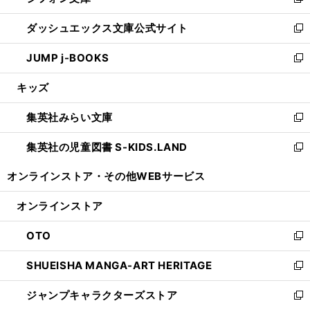
い
新
開
ン
ウ
し
ダッシュエックス文庫公式サイト
く
ド
ィ
い
新
ウ
ン
ウ
し
JUMP j-BOOKS
で
ド
ィ
い
新
開
ウ
ン
ウ
し
キッズ
く
で
ド
ィ
い
開
ウ
ン
ウ
集英社みらい文庫
く
で
ド
ィ
新
開
ウ
ン
し
集英社の児童図書 S-KIDS.LAND
く
で
ド
い
新
開
ウ
ウ
し
オンラインストア・
その他WEBサービス
く
で
ィ
い
開
ン
ウ
オンラインストア
く
ド
ィ
ウ
ン
OTO
で
ド
新
開
ウ
し
SHUEISHA MANGA-ART HERITAGE
く
で
い
新
開
ウ
し
ジャンプキャラクターズストア
く
ィ
い
新