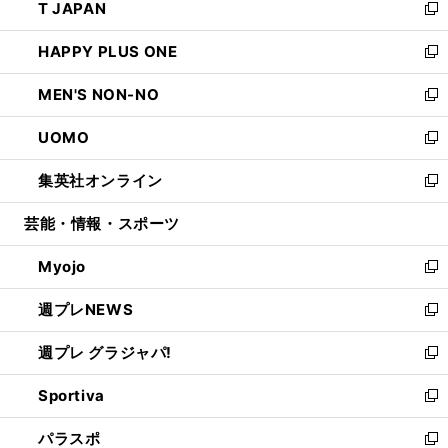
T JAPAN
く
で
ド
ィ
い
新
開
ウ
ン
ウ
し
HAPPY PLUS ONE
く
で
ド
ィ
い
新
開
ウ
ン
ウ
し
MEN'S NON-NO
く
で
ド
ィ
い
新
開
ウ
ン
ウ
し
UOMO
く
で
ド
ィ
い
新
開
ウ
ン
ウ
し
集英社オンライン
く
で
ド
ィ
い
新
開
ウ
ン
ウ
し
芸能・情報・スポーツ
く
で
ド
ィ
い
開
ウ
ン
ウ
Myojo
く
で
ド
ィ
新
開
ウ
ン
し
週プレNEWS
く
で
ド
い
新
開
ウ
ウ
し
週プレ グラジャパ!
く
で
ィ
い
新
開
ン
ウ
し
Sportiva
く
ド
ィ
い
新
ウ
ン
ウ
し
パラスポ
で
ド
ィ
い
新