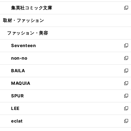
開
ウ
ン
ウ
し
集英社コミック文庫
く
で
ド
ィ
い
新
開
ウ
ン
ウ
し
取材・ファッション
く
で
ド
ィ
い
開
ウ
ン
ウ
ファッション・美容
く
で
ド
ィ
開
ウ
ン
Seventeen
く
で
ド
新
開
ウ
し
non-no
く
で
い
新
開
ウ
し
BAILA
く
ィ
い
新
ン
ウ
し
MAQUIA
ド
ィ
い
新
ウ
ン
ウ
し
SPUR
で
ド
ィ
い
新
開
ウ
ン
ウ
し
LEE
く
で
ド
ィ
い
新
開
ウ
ン
ウ
し
eclat
く
で
ド
ィ
い
新
開
ウ
ン
ウ
し