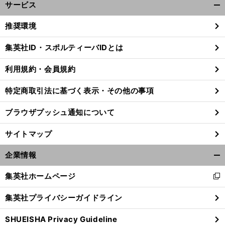
サービス
開
く/
推奨環境
閉
じ
集英社ID・スポルティーバIDとは
る
利用規約・会員規約
特定商取引法に基づく表示・その他の事項
ブラウザプッシュ通知について
サイトマップ
企業情報
開
く/
集英社ホームページ
新
閉
】
、
名
・
」
し
前
じ
へ
集英社プライバシーガイドライン
い
る
ウ
SHUEISHA Privacy Guideline
ィ