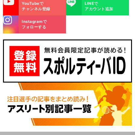
uTube
LINE
YouTubeで
LINEで
チャンネル登録
アカウント追加
stagra
Instagramで
m
フォローする