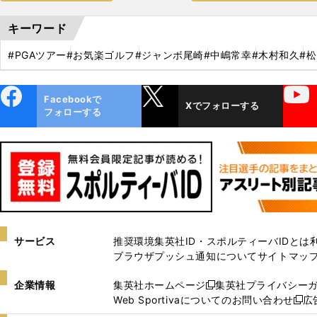
キーワード
#PGAツアー
#お気楽ゴルフ
#ジャンボ尾崎
#中嶋常幸
#木村和久
#
ebo
X
YouTube
Facebookで
Xでフォローする
ok
フォローする
サービス
推奨環境
集英社ID・スポルティーバIDとは
ブラウザプッシュ通知について
サイトマッ
企業情報
集英社ホームページ
集英社プライバシー
新
Web Sportivaについてのお問い合わせ
広
し
新