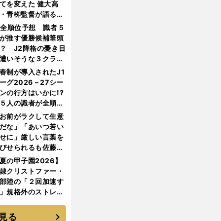
てを変えた 健大高
・青栁監督が語る
機動破壊」はこうし
1全順位予想 識者５
生まれた
が推す優勝候補筆頭
？ J2降格の憂き目
遭いそうな３クラブ
は？
春制が導入されたJ1
ーグ2026－27シー
ンの行方はいかに!?
５人の識者が全順位
大胆予想
お前がラクして生意
だな」「あいつ若い
せに」厳しい言葉を
びせられるも佐藤慎
郎が貫いた誇りとフ
夏の甲子園2026】
ンへの思い
隷クリストファー・
部陸の「２回加速す
」規格外のストレー
 それでもプロではな
大学進学を選ぶ理由
見る