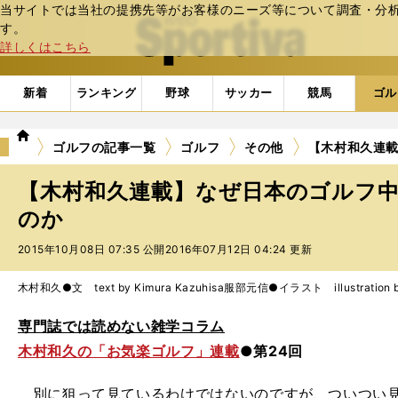
当サイトでは当社の提携先等がお客様のニーズ等について調査・分析し
web Sportiva (webスポルティーバ)
す。
詳しくはこちら
新着
ランキング
野球
サッカー
競馬
ゴル
we
ゴルフの記事一覧
ゴルフ
その他
【木村和久連
b
ス
【木村和久連載】なぜ日本のゴルフ
ポ
ル
のか
テ
2015年10月08日 07:35 公開
2016年07月12日 04:24 更新
ィ
ー
バ
木村和久●文 text by Kimura Kazuhisa
服部元信●イラスト illustration by 
専門誌では読めない雑学コラム
木村和久の「お気楽ゴルフ」連載
●第24回
別に狙って見ているわけではないのですが、ついつい見