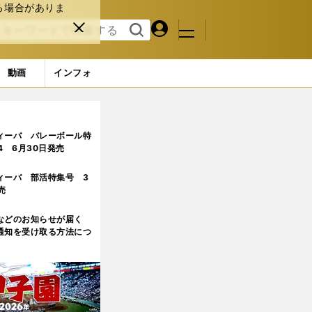
る場合がありま
マイペ
閉じ
検索
メニュ
ー
る
す
ジ
る
動画
インフォ
ィーバ バレーボール特
.4 6月30日発売
ィーバ 部活特集号 3
売
などのお知らせが届く
通知を受け取る方法につ