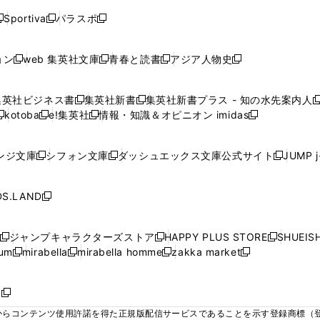
く
く
く
く
く
ウ
ウ
ウ
ウ
ウ
ウ
ウ
ウ
ウ
Sportiva
パラスポ
新
新
ィ
ィ
ィ
ィ
ィ
で
で
で
で
し
し
し
ン
ン
ン
ン
ン
開
開
開
開
い
い
い
ド
ド
ド
ド
ド
ョン
web 集英社文庫
青春と読書
アジア人物史
く
く
く
く
新
新
新
新
ウ
ウ
ウ
ウ
ウ
ウ
ウ
ウ
し
し
し
し
ィ
ィ
ィ
で
で
で
で
で
い
い
い
い
ン
ン
ン
集英社ビジネス書
集英社新書
集英社新書プラス - 知の水先案内人
開
開
開
開
開
新
新
新
ウ
ウ
ウ
ウ
ド
ド
ド
kotoba
e!集英社
情報・知識＆オピニオン imidas
く
く
く
く
く
新
し
新
し
新
ィ
ィ
ィ
ィ
ウ
ウ
ウ
し
し
い
し
い
し
ン
ン
ン
ン
で
で
で
い
い
ウ
い
ウ
い
ド
ド
ド
ド
ンジ文庫
シフォン文庫
ダッシュエックス文庫公式サイト
JUMP 
開
開
開
新
新
新
ウ
ウ
ィ
ウ
ィ
ウ
ウ
ウ
ウ
ウ
く
く
く
し
し
し
ィ
ィ
ン
ィ
ン
ィ
で
で
で
で
い
い
い
ン
ン
ド
ン
ド
ン
S.LAND
開
開
開
開
新
ウ
ウ
ウ
ド
ド
ウ
ド
ウ
ド
く
く
く
く
し
ィ
ィ
ィ
ウ
ウ
で
ウ
で
ウ
い
ン
ン
ン
ジャンプキャラクターズストア
HAPPY PLUS STORE
SHUEIS
で
で
開
で
開
で
新
新
新
ウ
ド
ド
ド
ium
mirabella
mirabella homme
zakka market
開
開
く
開
く
開
し
新
新
新
し
新
し
ィ
ウ
ウ
ウ
く
く
く
く
い
し
し
い
し
し
い
ン
で
で
で
ウ
い
い
ウ
い
い
ウ
ド
ボ
開
開
開
新
ィ
ウ
ウ
ィ
ウ
ウ
ィ
ウ
く
く
く
し
らコンテンツ使用許諾を得た正規版配信サービスであることを示す登録商標（登録番
ン
ィ
ィ
ン
ィ
ィ
ン
で