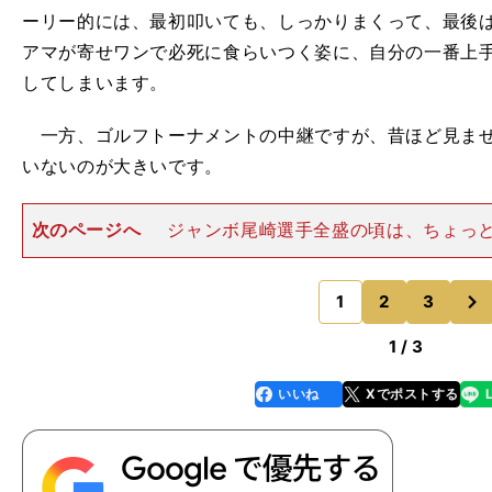
ーリー的には、最初叩いても、しっかりまくって、最後
アマが寄せワンで必死に食らいつく姿に、自分の一番上
してしまいます。
一方、ゴルフトーナメントの中継ですが、昔ほど見ませ
いないのが大きいです。
次のページへ
ジャンボ尾崎選手全盛の頃は、ちょっ
ど（笑）、図らずも応援して見入ってしまいました。そ
手、中嶋常幸選手など、他にも役者がそろっていました
次
すべきは、松山英樹選
1
2
3
のページへ
1 / 3
いいね
Xでポストする
line
faceboo
x
k