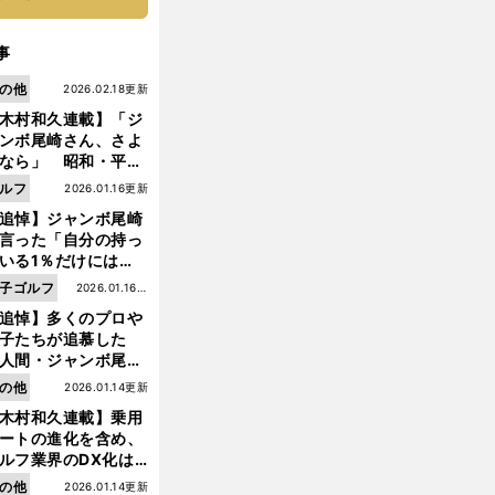
事
の他
2026.02.18更新
木村和久連載】「ジ
ンボ尾崎さん、さよ
なら」 昭和・平成
ルフの終焉――ゴル
ルフ
2026.01.16更新
は新たな時代へ
追悼】ジャンボ尾崎
言った「自分の持っ
いる1％だけにはプ
イドと信念をもって
子ゴルフ
2026.01.16更
んでいくことが大事
追悼】多くのプロや
新
前
んだよ」
へ
子たちが追慕した
人間・ジャンボ尾
」の優しい視線 ま
の他
2026.01.14更新
は普通の人々の側に
木村和久連載】乗用
つ
ートの進化を含め、
ルフ業界のDX化は
う展開されていくの
の他
2026.01.14更新