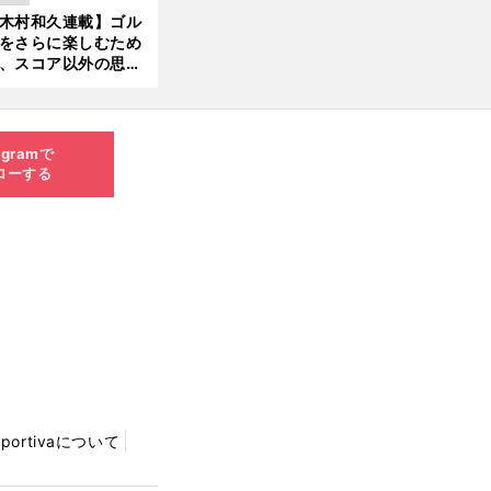
木村和久連載】ゴル
をさらに楽しむため
、スコア以外の思い
作りにも励んでみて
？
agramで
ローする
Sportivaについて