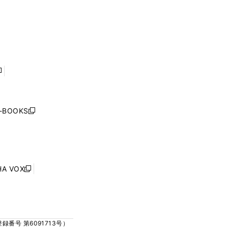
く
ウ
ウ
ウ
ウ
ィ
ィ
で
で
ン
ン
開
開
ド
ド
く
く
ウ
ウ
で
で
開
開
く
く
し
い
ウ
j-BOOKS
新
ィ
し
ン
い
ド
ウ
ウ
ィ
で
ン
HA VOX
開
新
ド
く
し
ウ
い
で
ウ
開
ィ
く
号 第6091713号）
ン