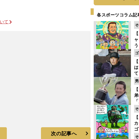
各スポーツコラム記
ついて
そ
【
ャ
う
ゴ
ゴ
フ
【
は
て
ラ
男
歩
【
な
弟
「
崎
そ
ず
【
立
カ
ゴ
次の記事へ
ど
そ