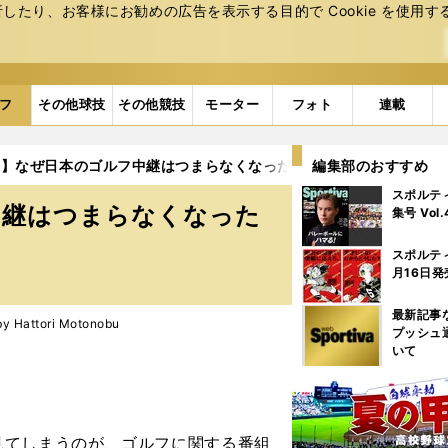
たり、お客様にお勧めの広告を表⽰する⽬的で Cookie を使⽤す
フ
その他球技
その他競技
モーター
フォト
連載
載】なぜ日本のゴルフ中継はつまらなくなったのか
編集部のおすすめ
スポルテ
中継はつまらなくなった
集号 Vol
スポルテ
月16日発
最新記事
Hattori Motonobu
プッシュ
いて
てしまうのが、ゴルフに関する番組