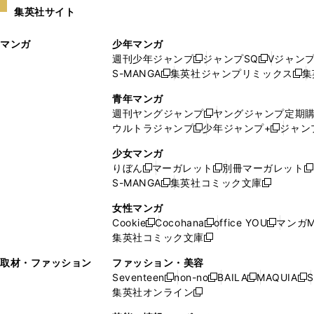
い
し
集英社サイト
ウ
い
ィ
ウ
マンガ
少年マンガ
ン
ィ
週刊少年ジャンプ
ジャンプSQ
Vジャン
ド
ン
新
新
S-MANGA
集英社ジャンプリミックス
集
ウ
ド
新
し
し
新
で
ウ
し
い
い
し
青年マンガ
開
で
い
ウ
ウ
い
週刊ヤングジャンプ
ヤングジャンプ定期
新
く
開
ウ
ィ
ィ
ウ
ウルトラジャンプ
少年ジャンプ+
ジャン
新
し
新
く
ィ
ン
ン
ィ
し
い
し
ン
ド
ド
ン
少女マンガ
い
ウ
い
ド
ウ
ウ
ド
りぼん
マーガレット
別冊マーガレット
新
新
新
ウ
ィ
ウ
ウ
で
で
ウ
S-MANGA
集英社コミック文庫
し
新
し
新
ィ
ン
ィ
で
開
開
で
い
し
い
し
ン
ド
ン
女性マンガ
開
く
く
開
ウ
い
ウ
い
ド
ウ
ド
Cookie
Cocohana
office YOU
マンガM
く
く
新
新
新
ィ
ウ
ィ
ウ
ウ
で
ウ
集英社コミック文庫
し
新
し
し
ン
ィ
ン
ィ
で
開
で
い
し
い
い
ド
ン
ド
ン
取材・ファッション
ファッション・美容
開
く
開
ウ
い
ウ
ウ
ウ
ド
ウ
ド
Seventeen
non-no
BAILA
MAQUIA
S
く
く
新
新
新
新
ィ
ウ
ィ
ィ
で
ウ
で
ウ
集英社オンライン
し
新
し
し
し
ン
ィ
ン
ン
開
で
開
で
い
し
い
い
い
ド
ン
ド
ド