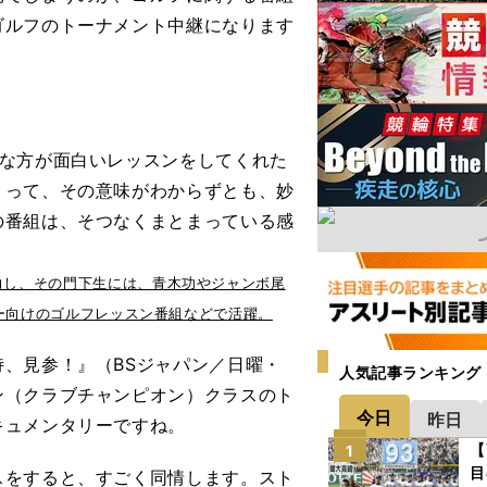
ゴルフのトーナメント中継になります
な方が面白いレッスンをしてくれた
」って、その意味がわからずとも、妙
の番組は、そつなくまとまっている感
力し、その門下生には、青木功やジャンボ尾
ァー向けのゴルフレッスン番組などで活躍。
、見参！』（BSジャパン／日曜・
人気記事ランキング
ン（クラブチャンピオン）クラスのト
今日
昨日
キュメンタリーですね。
【
1
目
をすると、すごく同情します。スト