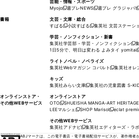
芸能・情報・スポーツ
く
開
く
開
ウ
い
ウ
ウ
ウ
ウ
ド
ウ
ウ
Myojo
週プレNEWS
週プレ グラジャパ!
く
く
新
新
新
ィ
ウ
ィ
ィ
ィ
で
ウ
で
で
し
し
ン
ィ
ン
ン
ン
書籍
文芸・文庫・総合
開
で
開
開
い
い
ド
ン
ド
ド
ド
すばる
小説すばる
集英社 文芸ステーシ
く
開
く
く
新
新
ウ
ウ
ウ
ド
ウ
ウ
ウ
く
し
し
ィ
ィ
学芸・ノンフィクション・新書
で
ウ
で
で
で
い
い
ン
ン
集英社学芸部 - 学芸・ノンフィクション
開
で
開
開
開
新
ウ
ウ
ド
ド
1日5分で、明日は変わる よみタイ yomitai
く
開
く
く
く
し
新
ィ
ィ
ウ
ウ
く
い
ン
ン
ライトノベル・ノベライズ
で
で
ウ
ド
ド
集英社Webマガジン コバルト
集英社オレ
開
開
新
ィ
ウ
ウ
く
く
し
ン
キッズ
で
で
い
ド
集英社みらい文庫
集英社の児童図書 S-KID
開
開
新
ウ
ウ
く
く
し
ィ
オンラインストア・
オンラインストア
で
い
ン
その他WEBサービス
OTO
SHUEISHA MANGA-ART HERITAGE
開
新
ウ
ド
LEEマルシェ
SHOP Marisol
eclat prem
く
し
新
新
ィ
ウ
い
し
し
ン
その他WEBサービス
で
ウ
い
い
ド
集英社アドナビ
集英社エディターズ・ラ
開
新
ィ
ウ
ウ
ウ
く
し
ABJマークは、この電子書店・電子書籍配信サービスが、著作権者か
ン
ィ
ィ
で