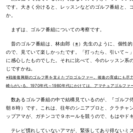
です。大きく分けると、レッスンなどのゴルフ番組と、
か。
まずは、ゴルフ番組についての考察です。
昔のゴルフ番組は、林由郎（
※
）先生のように、個性的
ので、見ていて楽しかったです。「打ったら、引いて～
に感心したものでした。それに比べて、今のレッスン系
じですかね。
※戦後復興期のゴルフ界を支えたプロゴルファー。後進の育成にも尽
崎らがいる。1970年代～1980年代にかけては、アマチュアゴルフ
数あるゴルフ番組の中で結構見ているのが、『ゴルフ侍
朝８時）です。これは、往年のシニアプロと、クラチャ
ップアマが、ガチンコで９ホールを競うので、もはやド
テレビ慣れしていないアマが、緊張してあり得ないミス