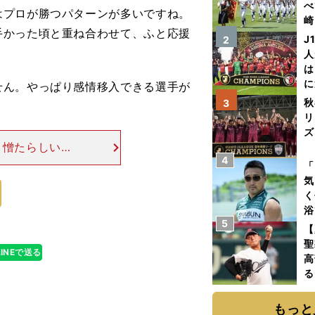
べ
はプロが勝つパターンが多いですね。
崎
手かった頃と重ね合わせて、ふと応援
「
J
2
て
人
は
に
ん。やっぱり感情移入できる選手が
と
秋
3
リ
ズ
と憎たらしいけ
4
して、青木功選
を
「
。 今なら注目
気
く
浴
5
太
【
ァ
聖
LINEで送る
高
る
ト
く
もっと