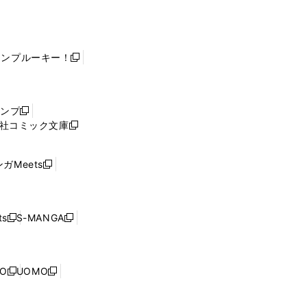
ャンプルーキー！
新
し
い
ウ
ャンプ
新
ィ
社コミック文庫
し
新
ン
い
し
ド
ウ
い
ウ
ガMeets
新
ィ
ウ
で
し
ン
ィ
開
い
ド
ン
く
ウ
ウ
ド
s
S-MANGA
新
新
ィ
で
ウ
し
し
ン
開
で
い
い
ド
く
開
ウ
ウ
ウ
NO
UOMO
く
新
新
ィ
ィ
で
し
し
ン
ン
開
い
い
ド
ド