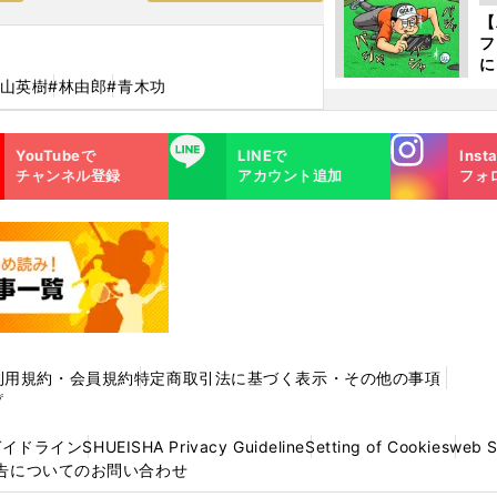
か
【
フ
に
出
松山英樹
#林由郎
#青木功
は
Instagra
LINE
YouTubeで
LINEで
Inst
m
チャンネル登録
アカウント追加
フォ
利用規約・会員規約
特定商取引法に基づく表示・その他の事項
プ
ガイドライン
SHUEISHA Privacy Guideline
Setting of Cookies
web 
告についてのお問い合わせ