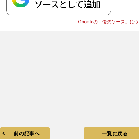
Googleの「優先ソース」に
】
プ
」
の実態
前の記事へ
一覧に戻る