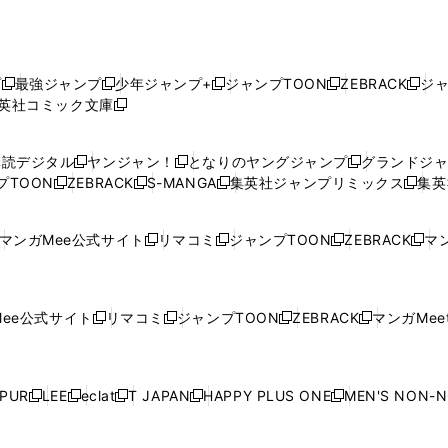
プ
最強ジャンプ
少年ジャンプ+
ジャンプTOON
ZEBRACK
ジ
新
新
新
新
新
英社コミック文庫
し
新
し
し
し
し
い
い
し
い
い
い
ウ
ウ
い
ウ
ウ
ウ
購読デジタル
ヤンジャン！
となりのヤングジャンプ
グランドジ
新
新
新
ィ
ィ
ウ
ィ
ィ
ィ
プTOON
ZEBRACK
S-MANGA
集英社ジャンプリミックス
集英
新
し
新
し
新
し
新
ン
ン
ィ
ン
ン
ン
し
い
し
い
し
い
し
ド
ド
ン
ド
ド
ド
い
ウ
い
ウ
い
ウ
い
ウ
ウ
ド
ウ
ウ
ウ
マンガMee公式サイト
リマコミ
ジャンプTOON
ZEBRACK
マン
新
新
新
新
ウ
ィ
ウ
ィ
ウ
ィ
ウ
で
で
ウ
で
で
で
し
し
し
し
し
ィ
ン
ィ
ン
ィ
ン
ィ
開
開
で
開
開
開
い
い
い
い
い
ン
ド
ン
ド
ン
ド
ン
く
く
開
く
く
く
ウ
ウ
ウ
ウ
ウ
ド
ウ
ド
ウ
ド
ウ
ド
ee公式サイト
リマコミ
ジャンプTOON
ZEBRACK
マンガMeet
く
新
新
新
新
ィ
ィ
ィ
ィ
ィ
ウ
で
ウ
で
ウ
で
ウ
し
し
し
し
ン
ン
ン
ン
ン
で
開
で
開
で
開
で
い
い
い
い
ド
ド
ド
ド
ド
開
く
開
く
開
く
開
ウ
ウ
ウ
ウ
ウ
ウ
ウ
ウ
ウ
PUR
LEE
eclat
T JAPAN
HAPPY PLUS ONE
MEN'S NON-
く
く
く
く
新
新
新
新
新
ィ
ィ
ィ
ィ
で
で
で
で
で
し
し
し
し
し
ン
ン
ン
ン
開
開
開
開
開
い
い
い
い
い
ド
ド
ド
ド