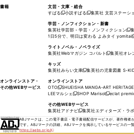
で
ウ
で
で
し
し
ン
ィ
ン
ン
ン
書籍
文芸・文庫・総合
開
で
開
開
い
い
ド
ン
ド
ド
ド
すばる
小説すばる
集英社 文芸ステーシ
く
開
く
く
新
新
ウ
ウ
ウ
ド
ウ
ウ
ウ
く
し
し
ィ
ィ
学芸・ノンフィクション・新書
で
ウ
で
で
で
い
い
ン
ン
集英社学芸部 - 学芸・ノンフィクション
開
で
開
開
開
新
ウ
ウ
ド
ド
1日5分で、明日は変わる よみタイ yomitai
く
開
く
く
く
し
新
ィ
ィ
ウ
ウ
く
い
ン
ン
ライトノベル・ノベライズ
で
で
ウ
ド
ド
集英社Webマガジン コバルト
集英社オレ
開
開
新
ィ
ウ
ウ
く
く
し
ン
キッズ
で
で
い
ド
集英社みらい文庫
集英社の児童図書 S-KID
開
開
新
ウ
ウ
く
く
し
ィ
オンラインストア・
オンラインストア
で
い
ン
その他WEBサービス
OTO
SHUEISHA MANGA-ART HERITAGE
開
新
ウ
ド
LEEマルシェ
SHOP Marisol
eclat prem
く
し
新
新
ィ
ウ
い
し
し
ン
その他WEBサービス
で
ウ
い
い
ド
集英社アドナビ
集英社エディターズ・ラ
開
新
ィ
ウ
ウ
ウ
く
し
ABJマークは、この電子書店・電子書籍配信サービスが、著作権者か
ン
ィ
ィ
で
い
です。ABJマークの詳細、ABJマークを掲示しているサービスの一
ド
ン
ン
開
https://aebs.or.jp/
ウ
新
ウ
ド
ド