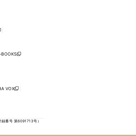
で
で
ン
ン
開
開
ド
ド
く
く
ウ
ウ
で
で
開
開
く
く
し
い
ウ
j-BOOKS
新
ィ
し
ン
い
ド
ウ
ウ
ィ
で
ン
HA VOX
開
新
ド
く
し
ウ
い
で
ウ
開
ィ
く
号 第6091713号）
ン
ド
ウ