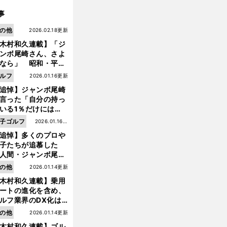
事
の他
2026.02.18更新
木村和久連載】「ジ
ンボ尾崎さん、さよ
なら」 昭和・平成
ルフの終焉――ゴル
ルフ
2026.01.16更新
は新たな時代へ
追悼】ジャンボ尾崎
言った「自分の持っ
いる1％だけにはプ
イドと信念をもって
子ゴルフ
2026.01.16更
んでいくことが大事
追悼】多くのプロや
新
前
んだよ」
へ
子たちが追慕した
人間・ジャンボ尾
」の優しい視線 ま
の他
2026.01.14更新
は普通の人々の側に
木村和久連載】乗用
つ
ートの進化を含め、
ルフ業界のDX化は
う展開されていくの
の他
2026.01.14更新
木村和久連載】ゴル