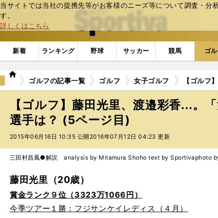
当サイトでは当社の提携先等がお客様のニーズ等について調査・分析し
web Sportiva (webスポルティーバ)
す。
詳しくはこちら
新着
ランキング
野球
サッカー
競馬
ゴル
we
ゴルフの記事一覧
ゴルフ
女子ゴルフ
【ゴルフ】
b
ス
【ゴルフ】藤田光里、渡邉彩香...。
ポ
ル
選手は？ (5ページ目)
テ
2015年06月16日 10:35 公開
2016年07月12日 04:23 更新
ィ
ー
バ
三田村昌鳳●解説 analysis by Mitamura Shoho text by Sportiva
photo b
藤田光里（20歳）
賞金ランク９位（3323万1066円）
今季ツアー１勝：フジサンケイレディス（４月）