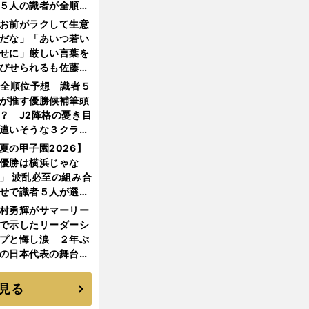
５人の識者が全順位
大胆予想
お前がラクして生意
だな」「あいつ若い
せに」厳しい言葉を
びせられるも佐藤慎
郎が貫いた誇りとフ
1全順位予想 識者５
ンへの思い
が推す優勝候補筆頭
？ J2降格の憂き目
遭いそうな３クラブ
は？
夏の甲子園2026】
優勝は横浜じゃな
」 波乱必至の組み合
せで識者５人が選ん
優勝校はここだ！
村勇輝がサマーリー
で示したリーダーシ
プと悔し涙 ２年ぶ
の日本代表の舞台を
に３年目のNBA挑戦
続く
見る