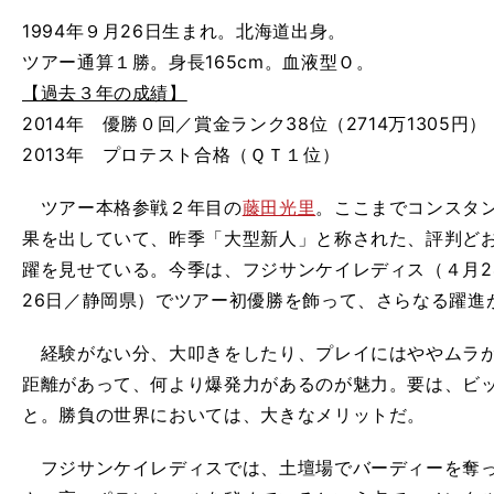
1994年９月26日生まれ。北海道出身。
ツアー通算１勝。身長165cm。血液型Ｏ。
【過去３年の成績】
2014年 優勝０回／賞金ランク38位（2714万1305円）
2013年 プロテスト合格（ＱＴ１位）
ツアー本格参戦２年目の
藤田光里
。ここまでコンスタ
果を出していて、昨季「大型新人」と称された、評判ど
躍を見せている。今季は、フジサンケイレディス（４月2
26日／静岡県）でツアー初優勝を飾って、さらなる躍進
経験がない分、大叩きをしたり、プレイにはややムラが
距離があって、何より爆発力があるのが魅力。要は、ビ
と。勝負の世界においては、大きなメリットだ。
フジサンケイレディスでは、土壇場でバーディーを奪っ