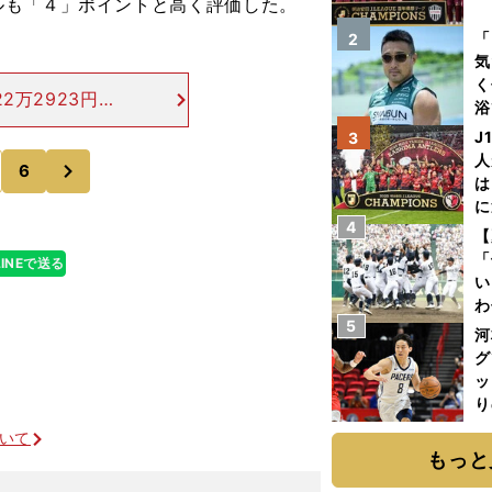
ルも「４」ポイントと高く評価した。
を
「
2
気
く
2万2923円）
浴
19日生まれ。
太
J
3
Ａ。【過去３
ァ
人
次
6
は
に
4
と
【
「
LINEで送る
い
わ
5
だ
河
グ
ッ
り
糧
ついて
は
もっと