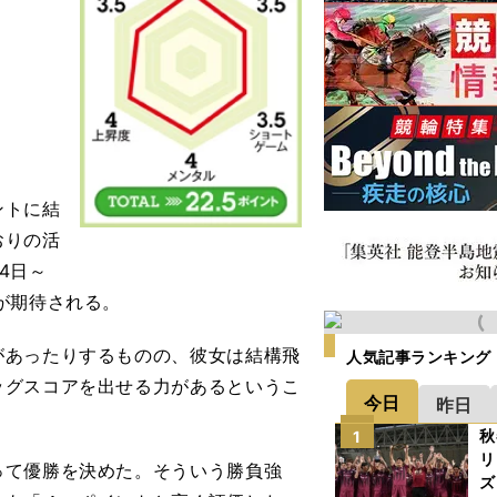
ントに結
おりの活
4日～
が期待される。
あったりするものの、彼女は結構飛
人気記事ランキング
ッグスコアを出せる力があるというこ
今日
昨日
秋
1
リ
て優勝を決めた。そういう勝負強
ズ