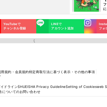
フ
に
出
は
Instagra
LINE
YouTubeで
LINEで
Inst
m
チャンネル登録
アカウント追加
フォ
利用規約・会員規約
特定商取引法に基づく表示・その他の事項
プ
ガイドライン
SHUEISHA Privacy Guideline
Setting of Cookies
web 
告についてのお問い合わせ