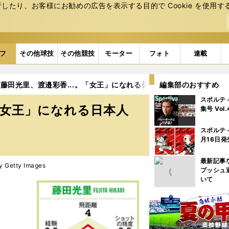
たり、お客様にお勧めの広告を表⽰する⽬的で Cookie を使⽤す
フ
その他球技
その他競技
モーター
フォト
連載
藤田光里、渡邉彩香...。「女王」になれる日本人選手は？
編集部のおすすめ
5ペー
スポルテ
「女王」になれる日本人
集号 Vol
スポルテ
月16日発
最新記事
y Getty Images
プッシュ
いて