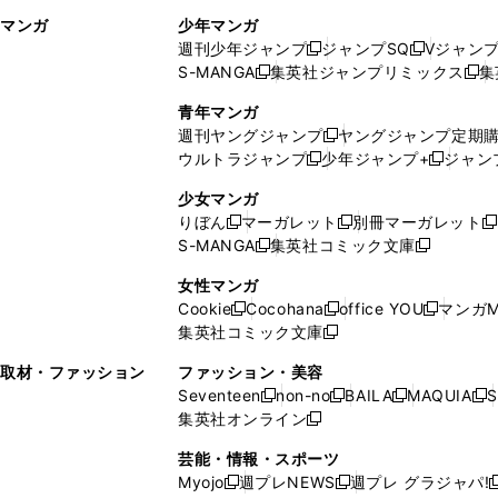
ィ
ウ
マンガ
少年マンガ
ン
ィ
週刊少年ジャンプ
ジャンプSQ
Vジャン
ド
ン
新
新
S-MANGA
集英社ジャンプリミックス
集
ウ
ド
新
し
し
新
で
ウ
し
い
い
し
青年マンガ
開
で
い
ウ
ウ
い
週刊ヤングジャンプ
ヤングジャンプ定期
新
く
開
ウ
ィ
ィ
ウ
ウルトラジャンプ
少年ジャンプ+
ジャン
新
し
新
く
ィ
ン
ン
ィ
し
い
し
ン
ド
ド
ン
少女マンガ
い
ウ
い
ド
ウ
ウ
ド
りぼん
マーガレット
別冊マーガレット
新
新
新
ウ
ィ
ウ
ウ
で
で
ウ
S-MANGA
集英社コミック文庫
し
新
し
新
ィ
ン
ィ
で
開
開
で
い
し
い
し
ン
ド
ン
女性マンガ
開
く
く
開
ウ
い
ウ
い
ド
ウ
ド
Cookie
Cocohana
office YOU
マンガM
く
く
新
新
新
ィ
ウ
ィ
ウ
ウ
で
ウ
集英社コミック文庫
し
新
し
し
ン
ィ
ン
ィ
で
開
で
い
し
い
い
ド
ン
ド
ン
取材・ファッション
ファッション・美容
開
く
開
ウ
い
ウ
ウ
ウ
ド
ウ
ド
Seventeen
non-no
BAILA
MAQUIA
S
く
く
新
新
新
新
ィ
ウ
ィ
ィ
で
ウ
で
ウ
集英社オンライン
し
新
し
し
し
ン
ィ
ン
ン
開
で
開
で
い
し
い
い
い
ド
ン
ド
ド
芸能・情報・スポーツ
く
開
く
開
ウ
い
ウ
ウ
ウ
ウ
ド
ウ
ウ
Myojo
週プレNEWS
週プレ グラジャパ!
く
く
新
新
新
ィ
ウ
ィ
ィ
ィ