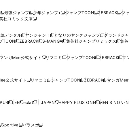
プ
最強ジャンプ
少年ジャンプ+
ジャンプTOON
ZEBRACK
ジ
新
新
新
新
新
英社コミック文庫
し
新
し
し
し
し
い
い
し
い
い
い
ウ
ウ
い
ウ
ウ
ウ
購読デジタル
ヤンジャン！
となりのヤングジャンプ
グランドジ
新
新
新
ィ
ィ
ウ
ィ
ィ
ィ
プTOON
ZEBRACK
S-MANGA
集英社ジャンプリミックス
集英
新
し
新
し
新
し
新
ン
ン
ィ
ン
ン
ン
し
い
し
い
し
い
し
ド
ド
ン
ド
ド
ド
い
ウ
い
ウ
い
ウ
い
ウ
ウ
ド
ウ
ウ
ウ
マンガMee公式サイト
リマコミ
ジャンプTOON
ZEBRACK
マン
新
新
新
新
ウ
ィ
ウ
ィ
ウ
ィ
ウ
で
で
ウ
で
で
で
し
し
し
し
し
ィ
ン
ィ
ン
ィ
ン
ィ
開
開
で
開
開
開
い
い
い
い
い
ン
ド
ン
ド
ン
ド
ン
く
く
開
く
く
く
ウ
ウ
ウ
ウ
ウ
ド
ウ
ド
ウ
ド
ウ
ド
ee公式サイト
リマコミ
ジャンプTOON
ZEBRACK
マンガMeet
く
新
新
新
新
ィ
ィ
ィ
ィ
ィ
ウ
で
ウ
で
ウ
で
ウ
し
し
し
し
ン
ン
ン
ン
ン
で
開
で
開
で
開
で
い
い
い
い
ド
ド
ド
ド
ド
開
く
開
く
開
く
開
ウ
ウ
ウ
ウ
ウ
ウ
ウ
ウ
ウ
PUR
LEE
eclat
T JAPAN
HAPPY PLUS ONE
MEN'S NON-
く
く
く
く
新
新
新
新
新
ィ
ィ
ィ
ィ
で
で
で
で
で
し
し
し
し
し
ン
ン
ン
ン
開
開
開
開
開
い
い
い
い
い
ド
ド
ド
ド
く
く
く
く
く
ウ
ウ
ウ
ウ
ウ
ウ
ウ
ウ
ウ
Sportiva
パラスポ
新
新
ィ
ィ
ィ
ィ
ィ