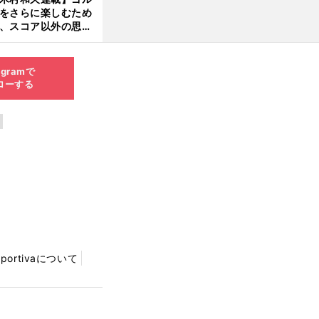
をさらに楽しむため
、スコア以外の思い
作りにも励んでみて
？
agramで
ローする
Sportivaについて