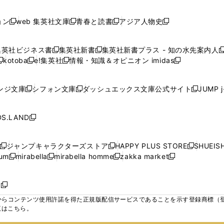
で
で
で
で
し
し
し
ン
ン
ン
ン
ン
開
開
開
開
い
い
い
ド
ド
ド
ド
ド
ョン
web 集英社文庫
青春と読書
アジア人物史
く
く
く
く
新
新
新
新
ウ
ウ
ウ
ウ
ウ
ウ
ウ
ウ
し
し
し
し
ィ
ィ
ィ
で
で
で
で
で
い
い
い
い
ン
ン
ン
集英社ビジネス書
集英社新書
集英社新書プラス - 知の水先案内人
開
開
開
開
開
新
新
新
ウ
ウ
ウ
ウ
ド
ド
ド
kotoba
e!集英社
情報・知識＆オピニオン imidas
く
く
く
く
く
新
し
新
し
新
ィ
ィ
ィ
ィ
ウ
ウ
ウ
し
し
い
し
い
し
ン
ン
ン
ン
で
で
で
い
い
ウ
い
ウ
い
ド
ド
ド
ド
ンジ文庫
シフォン文庫
ダッシュエックス文庫公式サイト
JUMP 
開
開
開
新
新
新
ウ
ウ
ィ
ウ
ィ
ウ
ウ
ウ
ウ
ウ
く
く
く
し
し
し
ィ
ィ
ン
ィ
ン
ィ
で
で
で
で
い
い
い
ン
ン
ド
ン
ド
ン
S.LAND
開
開
開
開
新
ウ
ウ
ウ
ド
ド
ウ
ド
ウ
ド
く
く
く
く
し
ィ
ィ
ィ
ウ
ウ
で
ウ
で
ウ
い
ン
ン
ン
ジャンプキャラクターズストア
HAPPY PLUS STORE
SHUEIS
で
で
開
で
開
で
新
新
新
ウ
ド
ド
ド
ium
mirabella
mirabella homme
zakka market
開
開
く
開
く
開
し
新
新
新
し
新
し
ィ
ウ
ウ
ウ
く
く
く
く
い
し
し
い
し
し
い
ン
で
で
で
ウ
い
い
ウ
い
い
ウ
ド
ボ
開
開
開
新
ィ
ウ
ウ
ィ
ウ
ウ
ィ
ウ
く
く
く
し
らコンテンツ使用許諾を得た正規版配信サービスであることを示す登録商標（登録番
ン
ィ
ィ
ン
ィ
ィ
ン
で
い
覧はこちら。
ド
ン
ン
ド
ン
ン
ド
開
ウ
ウ
ド
ド
ウ
ド
ド
ウ