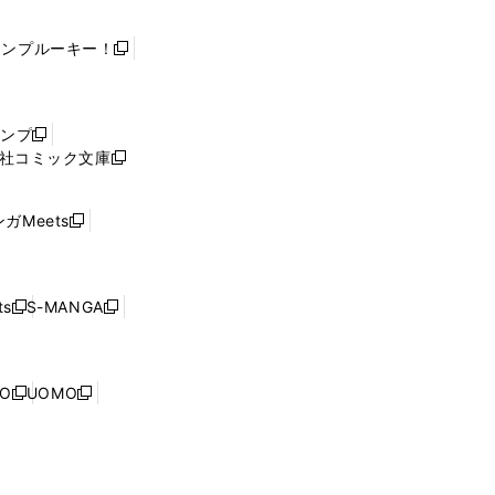
ャンプルーキー！
新
し
い
ウ
ャンプ
新
ィ
社コミック文庫
し
新
ン
い
し
ド
ウ
い
ウ
ガMeets
新
ィ
ウ
で
し
ン
ィ
開
い
ド
ン
く
ウ
ウ
ド
s
S-MANGA
新
新
ィ
で
ウ
し
し
ン
開
で
い
い
ド
く
開
ウ
ウ
ウ
NO
UOMO
く
新
新
ィ
ィ
で
し
し
ン
ン
開
い
い
ド
ド
く
ウ
ウ
ウ
ウ
ィ
ィ