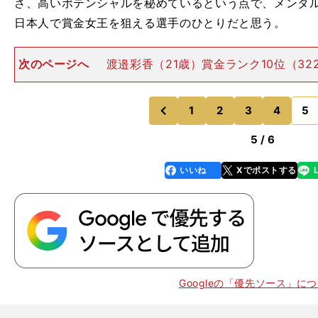
さ、高いポテンシャルを秘めているという点で、メンタ
日本人で賞金女王を狙える選手のひとりだと思う。
次のページへ
渡邉彩香（21歳）賞金ランク10位（322
今季ツアー１勝：ヤマハレディース（４月）1993年９月
静岡県出身。ツアー通算２勝。身長172cm。血液型
1
2
3
4
5
のページへ
のページへ
前
5 / 6
いいね
Xでポストする
line
faceboo
x
k
Googleの「優先ソース」に