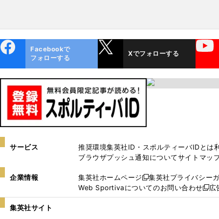
ebo
X
YouTube
Facebookで
Xでフォローする
ok
フォローする
サービス
推奨環境
集英社ID・スポルティーバIDとは
ブラウザプッシュ通知について
サイトマッ
企業情報
集英社ホームページ
集英社プライバシー
新
Web Sportivaについてのお問い合わせ
広
し
新
い
し
集英社サイト
ウ
い