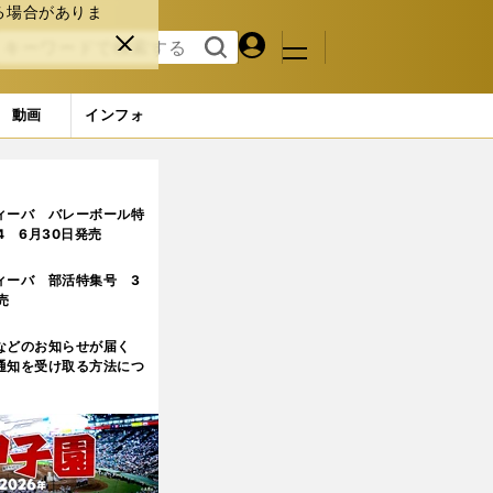
る場合がありま
マイペ
閉じ
検索
メニュ
ー
る
す
ジ
る
動画
インフォ
ジ目
ィーバ バレーボール特
.4 6月30日発売
ィーバ 部活特集号 3
売
などのお知らせが届く
通知を受け取る方法につ