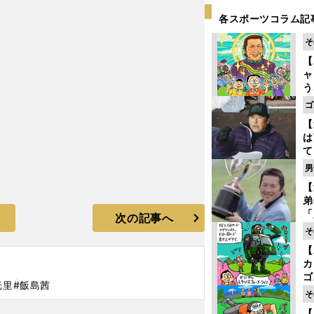
各スポーツコラム記
そ
【
ャ
う
ゴ
ゴ
フ
【
は
て
ラ
男
歩
【
な
弟
「
次の記事へ
崎
そ
ず
【
立
カ
ゴ
光里
#飯島茜
ど
そ
か
【