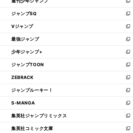
週刊少年ジャンプ
く
新
し
ジャンプSQ
い
新
ウ
し
Vジャンプ
ィ
い
新
ン
ウ
し
最強ジャンプ
ド
ィ
い
新
ウ
ン
ウ
し
少年ジャンプ+
で
ド
ィ
い
新
開
ウ
ン
ウ
し
ジャンプTOON
く
で
ド
ィ
い
新
開
ウ
ン
ウ
し
ZEBRACK
く
で
ド
ィ
い
新
開
ウ
ン
ウ
し
ジャンプルーキー！
く
で
ド
ィ
い
新
開
ウ
ン
ウ
し
S-MANGA
く
で
ド
ィ
い
新
開
ウ
ン
ウ
し
集英社ジャンプリミックス
く
で
ド
ィ
い
新
開
ウ
ン
ウ
し
集英社コミック文庫
く
で
ド
ィ
い
新