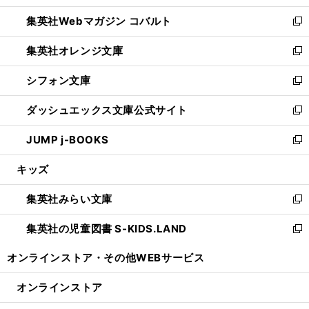
開
ウ
ン
ウ
集英社Webマガジン コバルト
く
で
ド
ィ
新
開
ウ
ン
し
集英社オレンジ文庫
く
で
ド
い
新
開
ウ
ウ
し
シフォン文庫
く
で
ィ
い
新
開
ン
ウ
し
ダッシュエックス文庫公式サイト
く
ド
ィ
い
新
ウ
ン
ウ
し
JUMP j-BOOKS
で
ド
ィ
い
新
開
ウ
ン
ウ
し
キッズ
く
で
ド
ィ
い
開
ウ
ン
ウ
集英社みらい文庫
く
で
ド
ィ
新
開
ウ
ン
し
集英社の児童図書 S-KIDS.LAND
く
で
ド
い
新
開
ウ
ウ
し
オンラインストア・
その他WEBサービス
く
で
ィ
い
開
ン
ウ
オンラインストア
く
ド
ィ
ウ
ン