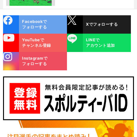
cebo
X
Facebookで
Xでフォローする
ok
フォローする
uTube
LINE
YouTubeで
LINEで
チャンネル登録
アカウント追加
stagra
Instagramで
m
フォローする