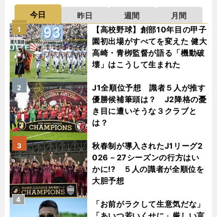
今日
昨日
週間
月間
【高校野球】創部10年目の甲子
1
園初出場がすべてを変えた 健大
高崎・青栁監督が語る「機動破
壊」はこうして生まれた
J1全順位予想 識者５人が推す
2
優勝候補筆頭は？ J2降格の憂
き目に遭いそうな３クラブと
は？
秋春制が導入されたJ1リーグ2
3
026－27シーズンの行方はい
かに!? ５人の識者が全順位を
大胆予想
4
「お前がラクして生意気だな」
「あいつ若いくせに」厳しい言