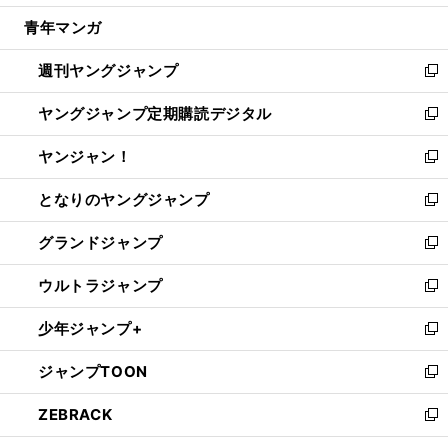
開
ウ
ン
ウ
し
青年マンガ
く
で
ド
ィ
い
開
ウ
ン
ウ
週刊ヤングジャンプ
く
で
ド
ィ
新
開
ウ
ン
し
ヤングジャンプ定期購読デジタル
く
で
ド
い
新
開
ウ
ウ
し
ヤンジャン！
く
で
ィ
い
新
開
ン
ウ
し
となりのヤングジャンプ
く
ド
ィ
い
新
ウ
ン
ウ
し
グランドジャンプ
で
ド
ィ
い
新
開
ウ
ン
ウ
し
ウルトラジャンプ
く
で
ド
ィ
い
新
開
ウ
ン
ウ
し
少年ジャンプ+
く
で
ド
ィ
い
新
開
ウ
ン
ウ
し
ジャンプTOON
く
で
ド
ィ
い
新
開
ウ
ン
ウ
し
ZEBRACK
く
で
ド
ィ
い
新
開
ウ
ン
ウ
し