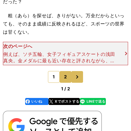
だった？
粗（あら）を探せば、きりがない。万全だからといっ
ても、そのまま成績に反映されるほど、スポーツの世界
は甘くない。
次のページへ
例えば、ソチ五輪、女子フィギュアスケートの浅田
真央。金メダルに最も近い存在と評されながら、結
果は総合６位となった。あるいは、カーリングの日
本女子チーム。氷の溶け具合を読み切れないまま、
次
1
2
のページへ
予選リーグ敗退で
1 / 2
いいね
Xでポストする
LINEで送る
line
faceboo
x
k