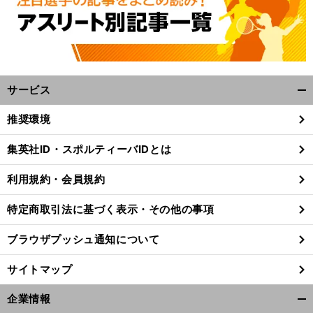
サービス
開
く/
推奨環境
閉
じ
集英社ID・スポルティーバIDとは
る
利用規約・会員規約
特定商取引法に基づく表示・その他の事項
ブラウザプッシュ通知について
サイトマップ
企業情報
感
」
前
開
へ