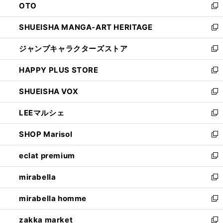
OTO
で
ド
新
開
ウ
し
SHUEISHA MANGA-ART HERITAGE
く
で
い
新
開
ウ
し
ジャンプキャラクターズストア
く
ィ
い
新
ン
ウ
し
HAPPY PLUS STORE
ド
ィ
い
新
ウ
ン
ウ
し
SHUEISHA VOX
で
ド
ィ
い
新
開
ウ
ン
ウ
し
LEEマルシェ
く
で
ド
ィ
い
新
開
ウ
ン
ウ
し
SHOP Marisol
く
で
ド
ィ
い
新
開
ウ
ン
ウ
し
eclat premium
く
で
ド
ィ
い
新
開
ウ
ン
ウ
し
mirabella
く
で
ド
ィ
い
新
開
ウ
ン
ウ
し
mirabella homme
く
で
ド
ィ
い
新
開
ウ
ン
ウ
し
zakka market
く
で
ド
ィ
い
新