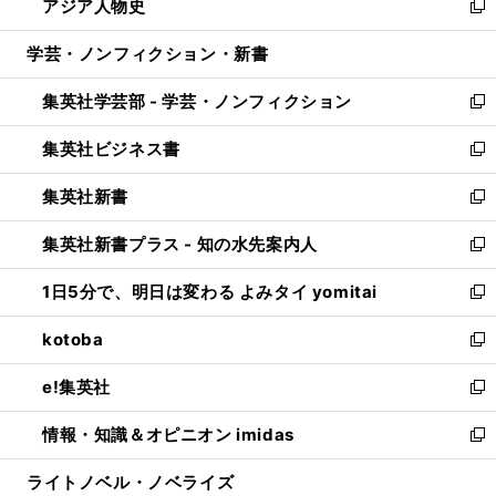
アジア人物史
く
で
ド
ィ
い
新
開
ウ
ン
ウ
し
学芸・ノンフィクション・新書
く
で
ド
ィ
い
開
ウ
ン
ウ
集英社学芸部 - 学芸・ノンフィクション
く
で
ド
ィ
新
開
ウ
ン
し
集英社ビジネス書
く
で
ド
い
新
開
ウ
ウ
し
集英社新書
く
で
ィ
い
新
開
ン
ウ
し
集英社新書プラス - 知の水先案内人
く
ド
ィ
い
新
ウ
ン
ウ
し
1日5分で、明日は変わる よみタイ yomitai
で
ド
ィ
い
新
開
ウ
ン
ウ
し
kotoba
く
で
ド
ィ
い
新
開
ウ
ン
ウ
し
e!集英社
く
で
ド
ィ
い
新
開
ウ
ン
ウ
し
情報・知識＆オピニオン imidas
く
で
ド
ィ
い
新
開
ウ
ン
ウ
し
ライトノベル・ノベライズ
く
で
ド
ィ
い