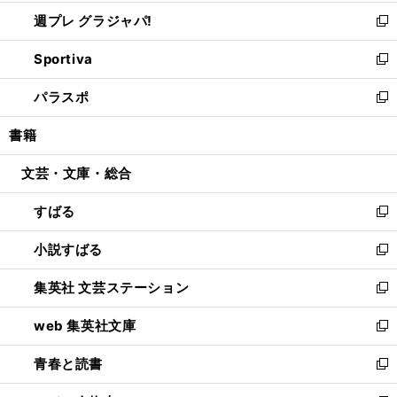
開
ウ
ウ
し
週プレ グラジャパ!
く
で
ィ
い
新
開
ン
ウ
し
Sportiva
く
ド
ィ
い
新
ウ
ン
ウ
し
パラスポ
で
ド
ィ
い
新
開
ウ
ン
ウ
し
書籍
く
で
ド
ィ
い
開
ウ
ン
ウ
文芸・文庫・総合
く
で
ド
ィ
開
ウ
ン
すばる
く
で
ド
新
開
ウ
し
小説すばる
く
で
い
新
開
ウ
し
集英社 文芸ステーション
く
ィ
い
新
ン
ウ
し
web 集英社文庫
ド
ィ
い
新
ウ
ン
ウ
し
青春と読書
で
ド
ィ
い
新
開
ウ
ン
ウ
し