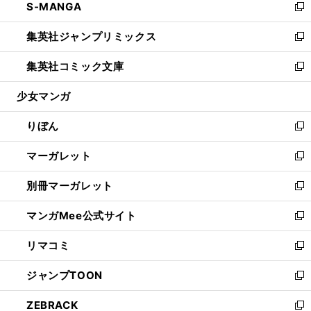
S-MANGA
く
で
ド
ィ
い
新
開
ウ
ン
ウ
し
集英社ジャンプリミックス
く
で
ド
ィ
い
新
開
ウ
ン
ウ
し
集英社コミック文庫
く
で
ド
ィ
い
新
開
ウ
ン
ウ
し
少女マンガ
く
で
ド
ィ
い
開
ウ
ン
ウ
りぼん
く
で
ド
ィ
新
開
ウ
ン
し
マーガレット
く
で
ド
い
新
開
ウ
ウ
し
別冊マーガレット
く
で
ィ
い
新
開
ン
ウ
し
マンガMee公式サイト
く
ド
ィ
い
新
ウ
ン
ウ
し
リマコミ
で
ド
ィ
い
新
開
ウ
ン
ウ
し
ジャンプTOON
く
で
ド
ィ
い
新
開
ウ
ン
ウ
し
ZEBRACK
く
で
ド
ィ
い
新