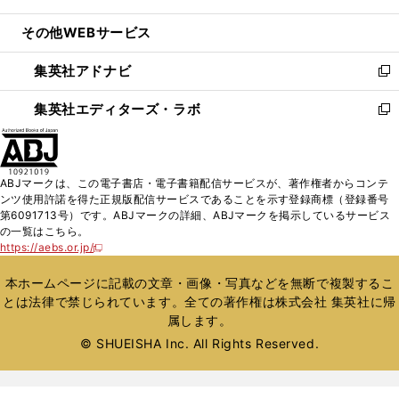
開
ウ
ン
ウ
し
その他WEBサービス
く
で
ド
ィ
い
開
ウ
ン
ウ
集英社アドナビ
く
で
ド
ィ
新
開
ウ
ン
し
集英社エディターズ・ラボ
く
で
ド
い
新
開
ウ
ウ
し
く
で
ィ
い
開
ン
ウ
ABJマークは、この電子書店・電子書籍配信サービスが、著作権者からコンテ
く
ド
ィ
ンツ使用許諾を得た正規版配信サービスであることを示す登録商標（登録番号
ウ
ン
第6091713号）です。ABJマークの詳細、ABJマークを掲示しているサービス
で
ド
の一覧はこちら。
開
ウ
https://aebs.or.jp/
新
く
で
し
い
開
本ホームページに記載の文章・画像・写真などを無断で複製するこ
ウ
く
とは法律で禁じられています。全ての著作権は株式会社 集英社に帰
ィ
属します。
ン
ド
© SHUEISHA Inc. All Rights Reserved.
ウ
で
開
く