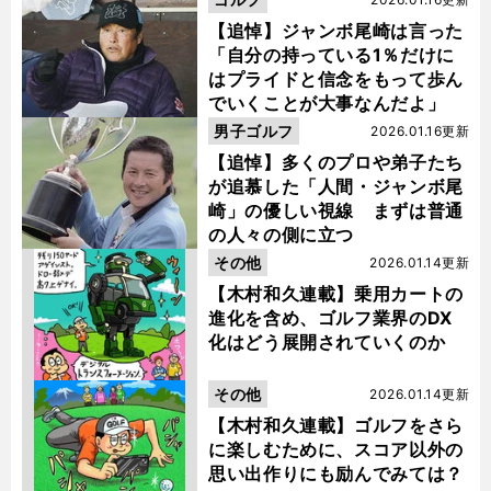
【追悼】ジャンボ尾崎は言った
「自分の持っている1％だけに
はプライドと信念をもって歩ん
でいくことが大事なんだよ」
男子ゴルフ
2026.01.16更新
【追悼】多くのプロや弟子たち
が追慕した「人間・ジャンボ尾
崎」の優しい視線 まずは普通
の人々の側に立つ
その他
2026.01.14更新
【木村和久連載】乗用カートの
進化を含め、ゴルフ業界のDX
化はどう展開されていくのか
その他
2026.01.14更新
【木村和久連載】ゴルフをさら
に楽しむために、スコア以外の
思い出作りにも励んでみては？