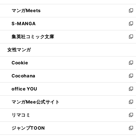
開
ウ
ン
ウ
し
マンガMeets
く
で
ド
ィ
い
新
開
ウ
ン
ウ
し
S-MANGA
く
で
ド
ィ
い
新
開
ウ
ン
ウ
し
集英社コミック文庫
く
で
ド
ィ
い
新
開
ウ
ン
ウ
し
女性マンガ
く
で
ド
ィ
い
開
ウ
ン
ウ
Cookie
く
で
ド
ィ
新
開
ウ
ン
し
Cocohana
く
で
ド
い
新
開
ウ
ウ
し
office YOU
く
で
ィ
い
新
開
ン
ウ
し
マンガMee公式サイト
く
ド
ィ
い
新
ウ
ン
ウ
し
リマコミ
で
ド
ィ
い
新
開
ウ
ン
ウ
し
ジャンプTOON
く
で
ド
ィ
い
新
開
ウ
ン
ウ
し