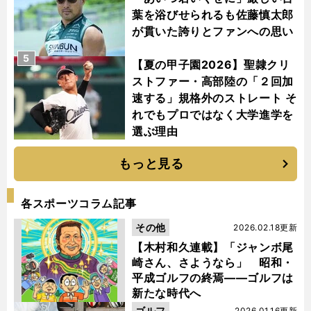
葉を浴びせられるも佐藤慎太郎
が貫いた誇りとファンへの思い
5
【夏の甲子園2026】聖隷クリ
ストファー・高部陸の「２回加
速する」規格外のストレート そ
れでもプロではなく大学進学を
選ぶ理由
もっと見る
各スポーツコラム記事
その他
2026.02.18更新
【木村和久連載】「ジャンボ尾
崎さん、さようなら」 昭和・
平成ゴルフの終焉――ゴルフは
新たな時代へ
ゴルフ
2026.01.16更新