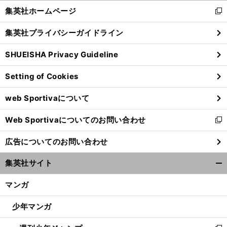
く/
集英社ホームページ
新
閉
し
じ
集英社プライバシーガイドライン
い
る
ウ
SHUEISHA Privacy Guideline
ィ
ン
Setting of Cookies
ド
ウ
web Sportivaについて
で
開
Web Sportivaについてのお問い合わせ
く
新
し
広告についてのお問い合わせ
い
ウ
集英社サイト
ィ
開
ン
く/
マンガ
ド
閉
ウ
じ
少年マンガ
で
る
開