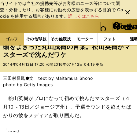
当サイトでは当社の提携先等がお客様のニーズ等について調
査・分析したり、お客様にお勧めの広告を表⽰する⽬的で Co
閉じ
okie を使⽤する場合があります。
詳しくはこちら
る
マイペ
web Sportiva (webスポルティーバ)
検索
メニュ
we
ー
ゴルフの記事一覧
ゴルフ
男子ゴルフ
頭をよぎ
b
ジ
ゴルフ
その他球技
その他競技
モーター
フォト
連
ス
頭をよぎった丸山茂樹の言葉。松山英樹がマ
ポ
スターズで沈んだワケ
ル
テ
2014年04月12日 17:20 公開
2016年07月12日 04:19 更新
ィ
ー
三田村昌鳳●文 text by Maitamura Shoho
バ
photo by Getty Images
松山英樹がプロになって初めて挑んだマスターズ（４
月10～13日／ジョージア州）。予選ラウンドを終えたば
かりの彼をメディアが取り囲んだ。
「......」