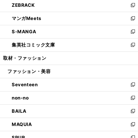
ZEBRACK
く
で
ド
ィ
い
新
開
ウ
ン
ウ
し
マンガMeets
く
で
ド
ィ
い
新
開
ウ
ン
ウ
し
S-MANGA
く
で
ド
ィ
い
新
開
ウ
ン
ウ
し
集英社コミック文庫
く
で
ド
ィ
い
新
開
ウ
ン
ウ
し
取材・ファッション
く
で
ド
ィ
い
開
ウ
ン
ウ
ファッション・美容
く
で
ド
ィ
開
ウ
ン
Seventeen
く
で
ド
新
開
ウ
し
non-no
く
で
い
新
開
ウ
し
BAILA
く
ィ
い
新
ン
ウ
し
MAQUIA
ド
ィ
い
新
ウ
ン
ウ
し
SPUR
で
ド