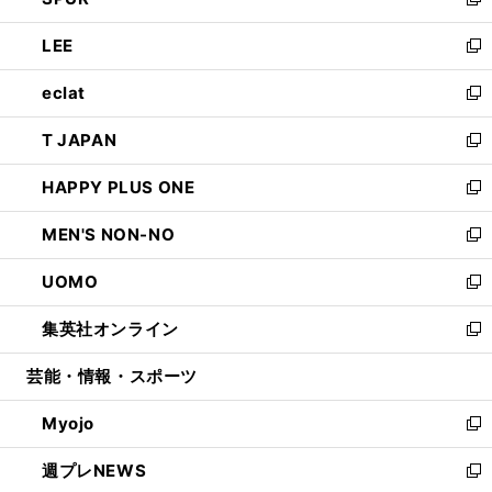
ィ
い
新
開
ウ
ン
ウ
し
LEE
く
で
ド
ィ
い
新
開
ウ
ン
ウ
し
eclat
く
で
ド
ィ
い
新
開
ウ
ン
ウ
し
T JAPAN
く
で
ド
ィ
い
新
開
ウ
ン
ウ
し
HAPPY PLUS ONE
く
で
ド
ィ
い
新
開
ウ
ン
ウ
し
MEN'S NON-NO
く
で
ド
ィ
い
新
開
ウ
ン
ウ
し
UOMO
く
で
ド
ィ
い
新
開
ウ
ン
ウ
し
集英社オンライン
く
で
ド
ィ
い
新
開
ウ
ン
ウ
し
芸能・情報・スポーツ
く
で
ド
ィ
い
開
ウ
ン
ウ
Myojo
く
で
ド
ィ
新
開
ウ
ン
し
週プレNEWS
く
で
ド
い
新