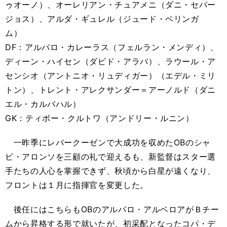
ゥオーノ）、オーレリアン・チュアメニ（ダニ・セバー
ジョス）、アルダ・ギュレル（ジュード・ベリンガ
ム）
DF：アルバロ・カレーラス（フェルラン・メンディ）、
ディーン・ハイセン（ダビド・アラバ）、ラウール・ア
センシオ（アントニオ・リュディガー）（エデル・ミリ
トン）、トレント・アレクサンダー＝アーノルド（ダニ
エル・カルバハル）
GK：ティボー・クルトワ（アンドリー・ルニン）
一昨季にレバークーゼンで大成功を収めたOBのシャ
ビ・アロンソを三顧の礼で迎えるも、新監督はスター選
手たちの人心を掌握できず、秋頃から白星が遠くなり、
フロントは１月に指揮官を変更した。
後任にはこちらもOBのアルバロ・アルベロアがＢチー
ムから昇格する形で就いたが、初采配となったコパ・デ