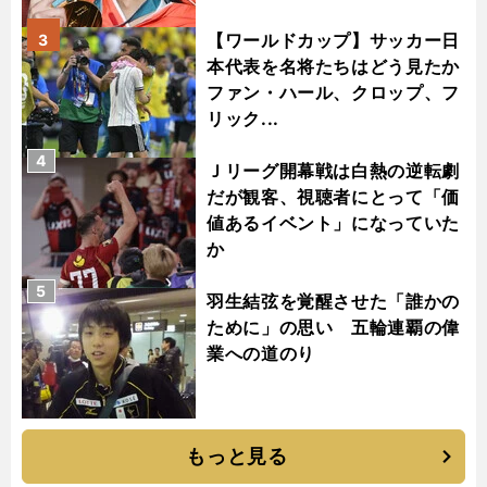
【ワールドカップ】サッカー日
3
本代表を名将たちはどう見たか
ファン・ハール、クロップ、フ
リック...
4
Ｊリーグ開幕戦は白熱の逆転劇
だが観客、視聴者にとって「価
値あるイベント」になっていた
か
5
羽生結弦を覚醒させた「誰かの
ために」の思い 五輪連覇の偉
業への道のり
もっと見る