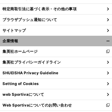
特定商取引法に基づく表示・その他の事項
ブラウザプッシュ通知について
前
へ
サイトマップ
企業情報
開
く/
集英社ホームページ
新
閉
し
じ
集英社プライバシーガイドライン
い
る
ウ
SHUEISHA Privacy Guideline
ィ
ン
Setting of Cookies
ド
ウ
web Sportivaについて
で
開
Web Sportivaについてのお問い合わせ
く
新
し