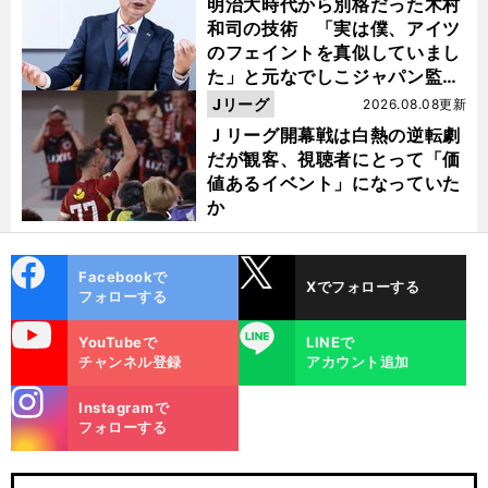
明治大時代から別格だった木村
和司の技術 「実は僕、アイツ
のフェイントを真似していまし
た」と元なでしこジャパン監
督・佐々木則夫
Jリーグ
2026.08.08更新
Ｊリーグ開幕戦は白熱の逆転劇
だが観客、視聴者にとって「価
値あるイベント」になっていた
か
cebo
X
Facebookで
Xでフォローする
ok
フォローする
uTube
LINE
YouTubeで
LINEで
チャンネル登録
アカウント追加
stagra
Instagramで
m
フォローする