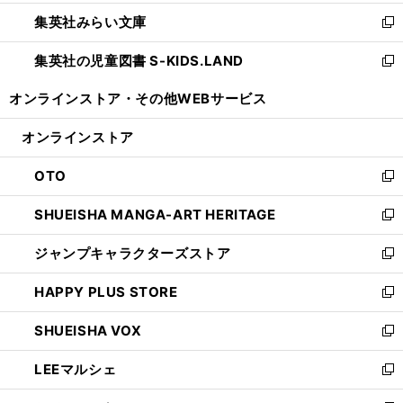
開
ウ
ン
ウ
集英社みらい文庫
く
で
ド
ィ
新
開
ウ
ン
し
集英社の児童図書 S-KIDS.LAND
く
で
ド
い
新
開
ウ
ウ
し
オンラインストア・
その他WEBサービス
く
で
ィ
い
開
ン
ウ
オンラインストア
く
ド
ィ
ウ
ン
OTO
で
ド
新
開
ウ
し
SHUEISHA MANGA-ART HERITAGE
く
で
い
新
開
ウ
し
ジャンプキャラクターズストア
く
ィ
い
新
ン
ウ
し
HAPPY PLUS STORE
ド
ィ
い
新
ウ
ン
ウ
し
SHUEISHA VOX
で
ド
ィ
い
新
開
ウ
ン
ウ
し
LEEマルシェ
く
で
ド
ィ
い
新
開
ウ
ン
ウ
し