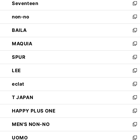
Seventeen
く
で
ド
新
開
ウ
し
non-no
く
で
い
新
開
ウ
し
BAILA
く
ィ
い
新
ン
ウ
し
MAQUIA
ド
ィ
い
新
ウ
ン
ウ
し
SPUR
で
ド
ィ
い
新
開
ウ
ン
ウ
し
LEE
く
で
ド
ィ
い
新
開
ウ
ン
ウ
し
eclat
く
で
ド
ィ
い
新
開
ウ
ン
ウ
し
T JAPAN
く
で
ド
ィ
い
新
開
ウ
ン
ウ
し
HAPPY PLUS ONE
く
で
ド
ィ
い
新
開
ウ
ン
ウ
し
MEN'S NON-NO
く
で
ド
ィ
い
新
開
ウ
ン
ウ
し
UOMO
く
で
ド
ィ
い
新