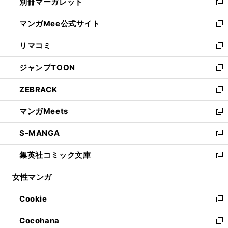
別冊マーガレット
く
で
ィ
い
新
開
ン
ウ
し
マンガMee公式サイト
く
ド
ィ
い
新
ウ
ン
ウ
し
リマコミ
で
ド
ィ
い
新
開
ウ
ン
ウ
し
ジャンプTOON
く
で
ド
ィ
い
新
開
ウ
ン
ウ
し
ZEBRACK
く
で
ド
ィ
い
新
開
ウ
ン
ウ
し
マンガMeets
く
で
ド
ィ
い
新
開
ウ
ン
ウ
し
S-MANGA
く
で
ド
ィ
い
新
開
ウ
ン
ウ
し
集英社コミック文庫
く
で
ド
ィ
い
新
開
ウ
ン
ウ
し
女性マンガ
く
で
ド
ィ
い
開
ウ
ン
ウ
Cookie
く
で
ド
ィ
新
開
ウ
ン
し
Cocohana
く
で
ド
い
新