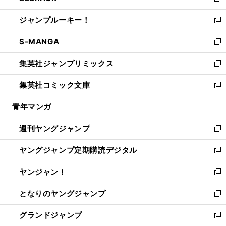
新
開
ウ
ン
ウ
し
ジャンプルーキー！
く
で
ド
ィ
い
新
開
ウ
ン
ウ
し
S-MANGA
く
で
ド
ィ
い
新
開
ウ
ン
ウ
し
集英社ジャンプリミックス
く
で
ド
ィ
い
新
開
ウ
ン
ウ
し
集英社コミック文庫
く
で
ド
ィ
い
新
開
ウ
ン
ウ
し
青年マンガ
く
で
ド
ィ
い
開
ウ
ン
ウ
週刊ヤングジャンプ
く
で
ド
ィ
新
開
ウ
ン
し
ヤングジャンプ定期購読デジタル
く
で
ド
い
新
開
ウ
ウ
し
ヤンジャン！
く
で
ィ
い
新
開
ン
ウ
し
となりのヤングジャンプ
く
ド
ィ
い
新
ウ
ン
ウ
し
グランドジャンプ
で
ド
ィ
い
新
開