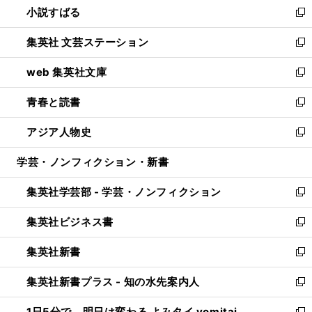
小説すばる
く
で
い
新
開
ウ
し
集英社 文芸ステーション
く
ィ
い
新
ン
ウ
し
web 集英社文庫
ド
ィ
い
新
ウ
ン
ウ
し
青春と読書
で
ド
ィ
い
新
開
ウ
ン
ウ
し
アジア人物史
く
で
ド
ィ
い
新
開
ウ
ン
ウ
し
学芸・ノンフィクション・新書
く
で
ド
ィ
い
開
ウ
ン
ウ
集英社学芸部 - 学芸・ノンフィクション
く
で
ド
ィ
新
開
ウ
ン
し
集英社ビジネス書
く
で
ド
い
新
開
ウ
ウ
し
集英社新書
く
で
ィ
い
新
開
ン
ウ
し
集英社新書プラス - 知の水先案内人
く
ド
ィ
い
新
ウ
ン
ウ
し
1日5分で、明日は変わる よみタイ yomitai
で