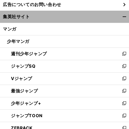
広告についてのお問い合わせ
い
ウ
集英社サイト
ィ
開
ン
く/
マンガ
ド
閉
ウ
じ
少年マンガ
で
る
開
週刊少年ジャンプ
く
新
し
ジャンプSQ
い
新
ウ
し
Vジャンプ
ィ
い
新
ン
ウ
し
最強ジャンプ
ド
ィ
い
新
ウ
ン
ウ
し
少年ジャンプ+
で
ド
ィ
い
新
開
ウ
ン
ウ
し
ジャンプTOON
く
で
ド
ィ
い
新
開
ウ
ン
ウ
し
ZEBRACK
く
で
ド
ィ
い