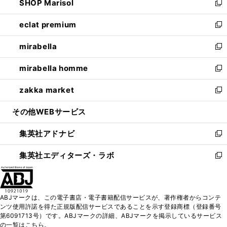
SHOP Marisol
く
で
ド
ィ
い
新
開
ウ
ン
ウ
し
eclat premium
く
で
ド
ィ
い
新
開
ウ
ン
ウ
し
mirabella
く
で
ド
ィ
い
新
開
ウ
ン
ウ
し
mirabella homme
く
で
ド
ィ
い
新
開
ウ
ン
ウ
し
zakka market
く
で
ド
ィ
い
新
開
ウ
ン
ウ
し
その他WEBサービス
く
で
ド
ィ
い
開
ウ
ン
ウ
集英社アドナビ
く
で
ド
ィ
新
開
ウ
ン
し
集英社エディターズ・ラボ
く
で
ド
い
新
開
ウ
ウ
し
く
で
ィ
い
開
ン
ウ
ABJマークは、この電子書店・電子書籍配信サービスが、著作権者からコンテ
く
ド
ィ
ンツ使用許諾を得た正規版配信サービスであることを示す登録商標（登録番号
ウ
ン
第6091713号）です。ABJマークの詳細、ABJマークを掲示しているサービス
で
ド
の一覧はこちら。