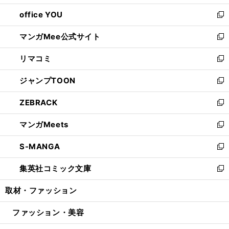
開
ウ
ウ
し
office YOU
く
で
ィ
い
新
開
ン
ウ
し
マンガMee公式サイト
く
ド
ィ
い
新
ウ
ン
ウ
し
リマコミ
で
ド
ィ
い
新
開
ウ
ン
ウ
し
ジャンプTOON
く
で
ド
ィ
い
新
開
ウ
ン
ウ
し
ZEBRACK
く
で
ド
ィ
い
新
開
ウ
ン
ウ
し
マンガMeets
く
で
ド
ィ
い
新
開
ウ
ン
ウ
し
S-MANGA
く
で
ド
ィ
い
新
開
ウ
ン
ウ
し
集英社コミック文庫
く
で
ド
ィ
い
新
開
ウ
ン
ウ
し
取材・ファッション
く
で
ド
ィ
い
開
ウ
ン
ウ
ファッション・美容
く
で
ド
ィ
開
ウ
ン