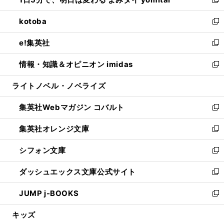
ド
ィ
い
新
開
ウ
ン
ウ
し
kotoba
く
で
ド
ィ
い
新
開
ウ
ン
ウ
し
e!集英社
く
で
ド
ィ
い
新
開
ウ
ン
ウ
し
情報・知識＆オピニオン imidas
く
で
ド
ィ
い
新
開
ウ
ン
ウ
し
ライトノベル・ノベライズ
く
で
ド
ィ
い
開
ウ
ン
ウ
集英社Webマガジン コバルト
く
で
ド
ィ
新
開
ウ
ン
し
集英社オレンジ文庫
く
で
ド
い
新
開
ウ
ウ
し
シフォン文庫
く
で
ィ
い
新
開
ン
ウ
し
ダッシュエックス文庫公式サイト
く
ド
ィ
い
新
ウ
ン
ウ
し
JUMP j-BOOKS
で
ド
ィ
い
新
開
ウ
ン
ウ
し
キッズ
く
で
ド
ィ
い