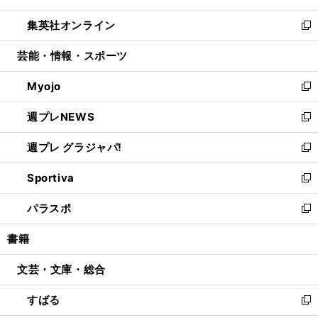
開
ウ
ン
ウ
し
集英社オンライン
く
で
ド
ィ
い
新
開
ウ
ン
ウ
し
芸能・情報・スポーツ
く
で
ド
ィ
い
開
ウ
ン
ウ
Myojo
く
で
ド
ィ
新
開
ウ
ン
し
週プレNEWS
く
で
ド
い
新
開
ウ
ウ
し
週プレ グラジャパ!
く
で
ィ
い
新
開
ン
ウ
し
Sportiva
く
ド
ィ
い
新
ウ
ン
ウ
し
パラスポ
で
ド
ィ
い
新
開
ウ
ン
ウ
し
書籍
く
で
ド
ィ
い
開
ウ
ン
ウ
文芸・文庫・総合
く
で
ド
ィ
開
ウ
ン
すばる
く
で
ド
新
開
ウ
し