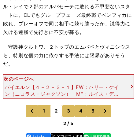
ル・レイで２部のアルバセーテに敗れる不甲斐ないスタ
ートに。CLでもグループフェーズ最終戦でベンフィカに
敗れ、プレーオフで同じ相手に競り勝ったが、説得力に
欠ける連勝で先行きに不安が募る。
守護神クルトワ、２トップのエムバペとヴィニシウス
ら、特別な個の力に依存する手法には限界がありそう
だ。
次のページへ
バイエルン【４－２－３－１】FW：ハリー・ケイ
ン（ニコラス・ジャクソン） MF：ルイス・ディ
アス、ジャマル・ムシアラ（セルジュ・ニャブ
リ）、マイケル・オリーセ（レナト・カール）、ア
次
1
2
3
4
5
のページへ
のページへ
レクサンダル・パブ
前
2 / 5
いいね
Xでポストする
LINEで送る
line
faceboo
x