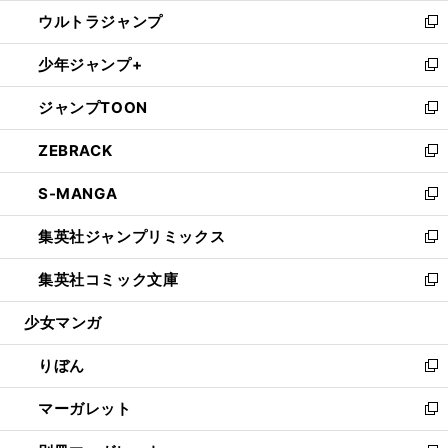
ウ
ン
ウ
し
ウルトラジャンプ
く
で
ド
ィ
い
新
開
ウ
ン
ウ
し
少年ジャンプ+
く
で
ド
ィ
い
新
開
ウ
ン
ウ
し
ジャンプTOON
く
で
ド
ィ
い
新
開
ウ
ン
ウ
し
ZEBRACK
く
で
ド
ィ
い
新
開
ウ
ン
ウ
し
S-MANGA
く
で
ド
ィ
い
新
開
ウ
ン
ウ
し
集英社ジャンプリミックス
く
で
ド
ィ
い
新
開
ウ
ン
ウ
し
集英社コミック文庫
く
で
ド
ィ
い
新
開
ウ
ン
ウ
し
少女マンガ
く
で
ド
ィ
い
開
ウ
ン
ウ
りぼん
く
で
ド
ィ
新
開
ウ
ン
し
マーガレット
く
で
ド
い
新
開
ウ
ウ
し