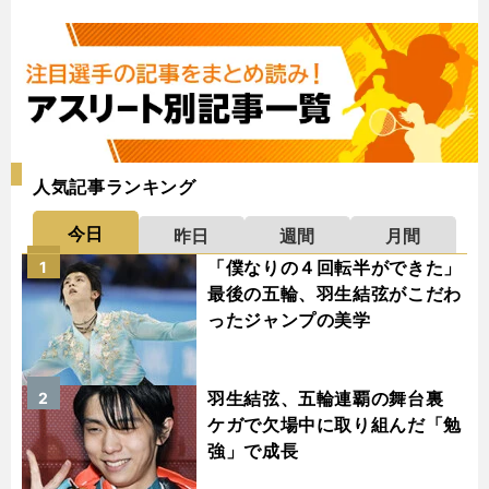
人気記事ランキング
今日
昨日
週間
月間
「僕なりの４回転半ができた」
1
最後の五輪、羽生結弦がこだわ
ったジャンプの美学
羽生結弦、五輪連覇の舞台裏
2
ケガで欠場中に取り組んだ「勉
強」で成長