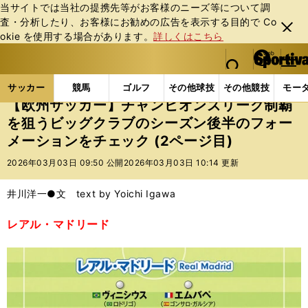
当サイトでは当社の提携先等がお客様のニーズ等について調
査・分析したり、お客様にお勧めの広告を表⽰する⽬的で Co
閉じ
okie を使⽤する場合があります。
詳しくはこちら
る
マイペ
web Sportiva (webスポルティーバ)
検索
メニュ
we
ー
サッカーの記事一覧
海外サッカー
海外サッカー
b
ジ
サッカー
競馬
ゴルフ
その他球技
その他競技
モー
ス
【欧州サッカー】チャンピオンズリーグ制覇
ポ
を狙うビッグクラブのシーズン後半のフォー
ル
メーションをチェック (2ページ目)
テ
ィ
2026年03月03日 09:50 公開
2026年03月03日 10:14 更新
ー
バ
井川洋一●文 text by Yoichi Igawa
レアル・マドリード