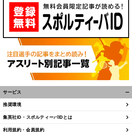
サービス
開
く/
推奨環境
閉
じ
集英社ID・スポルティーバIDとは
る
利用規約・会員規約