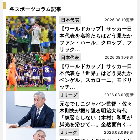
各スポーツコラム記事
日本代表
2026.08.10更新
【ワールドカップ】サッカー日
本代表を名将たちはどう見たか
ファン・ハール、クロップ、フ
リック...
日本代表
2026.08.10更新
【ワールドカップ】サッカー日
本代表を「世界」はどう見たか
ベンゲル、スカローニ、モドリ
ッチ...
Jリーグ
2026.08.09更新
元なでしこジャパン監督・佐々
木則夫が振り返る明治大時代
「練習もしない（木村）和司が
脚光を浴びて...。全然面白くな
い４年間でした」
Jリーグ
2026.08.09更新