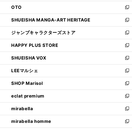
ウ
ン
OTO
で
ド
新
開
ウ
し
SHUEISHA MANGA-ART HERITAGE
く
で
い
新
開
ウ
し
ジャンプキャラクターズストア
く
ィ
い
新
ン
ウ
し
HAPPY PLUS STORE
ド
ィ
い
新
ウ
ン
ウ
し
SHUEISHA VOX
で
ド
ィ
い
新
開
ウ
ン
ウ
し
LEEマルシェ
く
で
ド
ィ
い
新
開
ウ
ン
ウ
し
SHOP Marisol
く
で
ド
ィ
い
新
開
ウ
ン
ウ
し
eclat premium
く
で
ド
ィ
い
新
開
ウ
ン
ウ
し
mirabella
く
で
ド
ィ
い
新
開
ウ
ン
ウ
し
mirabella homme
く
で
ド
ィ
い
新
開
ウ
ン
ウ
し