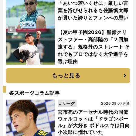
「あいつ若いくせに」厳しい言
葉を浴びせられるも佐藤慎太郎
が貫いた誇りとファンへの思い
5
【夏の甲子園2026】聖隷クリ
ストファー・高部陸の「２回加
速する」規格外のストレート そ
れでもプロではなく大学進学を
選ぶ理由
もっと見る
各スポーツコラム記事
Jリーグ
2026.08.07更新
宮市亮のアーセナル時代の同僚
ウォルコットは『ドラゴンボー
ル』が大好き ポドルスキは日向
小次郎に憧れていた