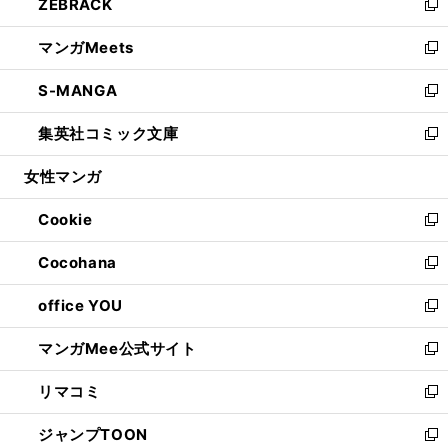
ZEBRACK
く
で
ド
ィ
い
新
開
ウ
ン
ウ
し
マンガMeets
く
で
ド
ィ
い
新
開
ウ
ン
ウ
し
S-MANGA
く
で
ド
ィ
い
新
開
ウ
ン
ウ
し
集英社コミック文庫
く
で
ド
ィ
い
新
開
ウ
ン
ウ
し
女性マンガ
く
で
ド
ィ
い
開
ウ
ン
ウ
Cookie
く
で
ド
ィ
新
開
ウ
ン
し
Cocohana
く
で
ド
い
新
開
ウ
ウ
し
office YOU
く
で
ィ
い
新
開
ン
ウ
し
マンガMee公式サイト
く
ド
ィ
い
新
ウ
ン
ウ
し
リマコミ
で
ド
ィ
い
新
開
ウ
ン
ウ
し
ジャンプTOON
く
で
ド
ィ
い
新