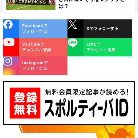
は？
cebo
X
Facebookで
Xでフォローする
ok
フォローする
uTube
LINE
YouTubeで
LINEで
チャンネル登録
アカウント追加
stagra
Instagramで
m
フォローする