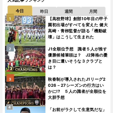
人気記事ランキング
今日
昨日
週間
月間
【高校野球】創部10年目の甲子
1
園初出場がすべてを変えた 健大
高崎・青栁監督が語る「機動破
壊」はこうして生まれた
J1全順位予想 識者５人が推す
2
優勝候補筆頭は？ J2降格の憂
き目に遭いそうな３クラブと
は？
秋春制が導入されたJ1リーグ2
3
026－27シーズンの行方はい
かに!? ５人の識者が全順位を
大胆予想
4
「お前がラクして生意気だな」