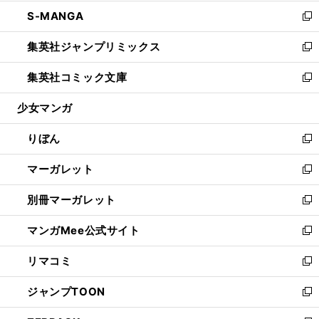
開
ウ
ン
ウ
し
S-MANGA
く
で
ド
ィ
い
新
開
ウ
ン
ウ
し
集英社ジャンプリミックス
く
で
ド
ィ
い
新
開
ウ
ン
ウ
し
集英社コミック文庫
く
で
ド
ィ
い
新
開
ウ
ン
ウ
し
少女マンガ
く
で
ド
ィ
い
開
ウ
ン
ウ
りぼん
く
で
ド
ィ
新
開
ウ
ン
し
マーガレット
く
で
ド
い
新
開
ウ
ウ
し
別冊マーガレット
く
で
ィ
い
新
開
ン
ウ
し
マンガMee公式サイト
く
ド
ィ
い
新
ウ
ン
ウ
し
リマコミ
で
ド
ィ
い
新
開
ウ
ン
ウ
し
ジャンプTOON
く
で
ド
ィ
い
新
開
ウ
ン
ウ
し