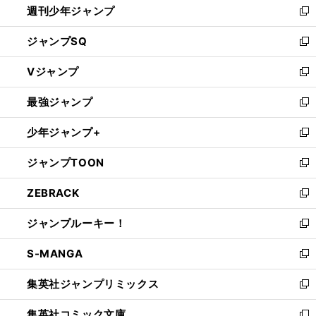
週刊少年ジャンプ
く
新
し
ジャンプSQ
い
新
ウ
し
Vジャンプ
ィ
い
新
ン
ウ
し
最強ジャンプ
ド
ィ
い
新
ウ
ン
ウ
し
少年ジャンプ+
で
ド
ィ
い
新
開
ウ
ン
ウ
し
ジャンプTOON
く
で
ド
ィ
い
新
開
ウ
ン
ウ
し
ZEBRACK
く
で
ド
ィ
い
新
開
ウ
ン
ウ
し
ジャンプルーキー！
く
で
ド
ィ
い
新
開
ウ
ン
ウ
し
S-MANGA
く
で
ド
ィ
い
新
開
ウ
ン
ウ
し
集英社ジャンプリミックス
く
で
ド
ィ
い
新
開
ウ
ン
ウ
し
集英社コミック文庫
く
で
ド
ィ