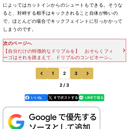
によってはカットインからのシュートもできる。そうな
ると、対峙する相手はキックされること自体が怖いの
で、ほとんどの場合でキックフェイントに引っかかって
しまうのです。
次のページへ
【自分だけの特徴的なドリブルを】 おそらくフィ
ーゴはそれを踏まえて、ドリブルのコンビネーショ
ンを組み立てていたのだと思います。あるいは、自
分のドリブルに最大限の効果を生み出すために、ク
次
1
2
3
のページへ
のページへ
ロスやシュート
前
2 / 3
いいね
Xでポストする
LINEで送る
line
faceboo
x
k