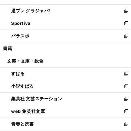
開
ウ
ウ
し
週プレ グラジャパ!
く
で
ィ
い
新
開
ン
ウ
し
Sportiva
く
ド
ィ
い
新
ウ
ン
ウ
し
パラスポ
で
ド
ィ
い
新
開
ウ
ン
ウ
し
書籍
く
で
ド
ィ
い
開
ウ
ン
ウ
文芸・文庫・総合
く
で
ド
ィ
開
ウ
ン
すばる
く
で
ド
新
開
ウ
し
小説すばる
く
で
い
新
開
ウ
し
集英社 文芸ステーション
く
ィ
い
新
ン
ウ
し
web 集英社文庫
ド
ィ
い
新
ウ
ン
ウ
し
青春と読書
で
ド
ィ
い
新
開
ウ
ン
ウ