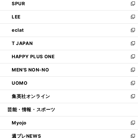
SPUR
で
ド
ィ
い
新
開
ウ
ン
ウ
し
LEE
く
で
ド
ィ
い
新
開
ウ
ン
ウ
し
eclat
く
で
ド
ィ
い
新
開
ウ
ン
ウ
し
T JAPAN
く
で
ド
ィ
い
新
開
ウ
ン
ウ
し
HAPPY PLUS ONE
く
で
ド
ィ
い
新
開
ウ
ン
ウ
し
MEN'S NON-NO
く
で
ド
ィ
い
新
開
ウ
ン
ウ
し
UOMO
く
で
ド
ィ
い
新
開
ウ
ン
ウ
し
集英社オンライン
く
で
ド
ィ
い
新
開
ウ
ン
ウ
し
芸能・情報・スポーツ
く
で
ド
ィ
い
開
ウ
ン
ウ
Myojo
く
で
ド
ィ
新
開
ウ
ン
し
週プレNEWS
く
で
ド
い
新