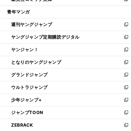
い
新
開
ウ
ン
ウ
し
青年マンガ
く
で
ド
ィ
い
開
ウ
ン
ウ
週刊ヤングジャンプ
く
で
ド
ィ
新
開
ウ
ン
し
ヤングジャンプ定期購読デジタル
く
で
ド
い
新
開
ウ
ウ
し
ヤンジャン！
く
で
ィ
い
新
開
ン
ウ
し
となりのヤングジャンプ
く
ド
ィ
い
新
ウ
ン
ウ
し
グランドジャンプ
で
ド
ィ
い
新
開
ウ
ン
ウ
し
ウルトラジャンプ
く
で
ド
ィ
い
新
開
ウ
ン
ウ
し
少年ジャンプ+
く
で
ド
ィ
い
新
開
ウ
ン
ウ
し
ジャンプTOON
く
で
ド
ィ
い
新
開
ウ
ン
ウ
し
ZEBRACK
く
で
ド
ィ
い
新