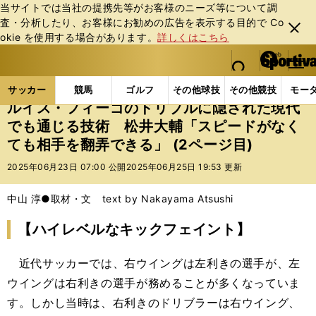
当サイトでは当社の提携先等がお客様のニーズ等について調
査・分析したり、お客様にお勧めの広告を表⽰する⽬的で Co
閉じ
okie を使⽤する場合があります。
詳しくはこちら
る
マイペ
web Sportiva (webスポルティーバ)
検索
メニュ
we
ー
サッカーの記事一覧
海外サッカー
海外サッカー
b
ジ
サッカー
競馬
ゴルフ
その他球技
その他競技
モー
ス
ルイス・フィーゴのドリブルに隠された現代
ポ
でも通じる技術 松井大輔「スピードがなく
ル
ても相手を翻弄できる」 (2ページ目)
テ
ィ
2025年06月23日 07:00 公開
2025年06月25日 19:53 更新
ー
バ
中山 淳●取材・文 text by Nakayama Atsushi
【ハイレベルなキックフェイント】
近代サッカーでは、右ウイングは左利きの選手が、左
ウイングは右利きの選手が務めることが多くなっていま
す。しかし当時は、右利きのドリブラーは右ウイング、