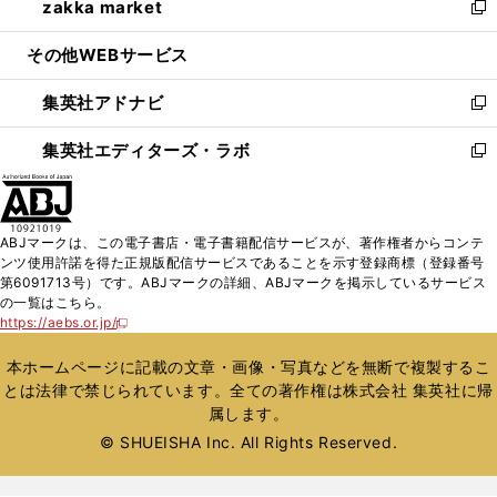
zakka market
く
で
ド
ィ
い
新
開
ウ
ン
ウ
し
その他WEBサービス
く
で
ド
ィ
い
開
ウ
ン
ウ
集英社アドナビ
く
で
ド
ィ
新
開
ウ
ン
し
集英社エディターズ・ラボ
く
で
ド
い
新
開
ウ
ウ
し
く
で
ィ
い
開
ン
ウ
ABJマークは、この電子書店・電子書籍配信サービスが、著作権者からコンテ
く
ド
ィ
ンツ使用許諾を得た正規版配信サービスであることを示す登録商標（登録番号
ウ
ン
第6091713号）です。ABJマークの詳細、ABJマークを掲示しているサービス
で
ド
の一覧はこちら。
開
ウ
https://aebs.or.jp/
新
く
で
し
い
開
本ホームページに記載の文章・画像・写真などを無断で複製するこ
ウ
く
とは法律で禁じられています。全ての著作権は株式会社 集英社に帰
ィ
属します。
ン
ド
© SHUEISHA Inc. All Rights Reserved.
ウ
で
開