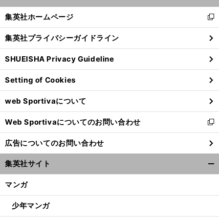
開
へ
く/
集英社ホームページ
新
閉
し
じ
集英社プライバシーガイドライン
い
る
ウ
SHUEISHA Privacy Guideline
ィ
ン
Setting of Cookies
ド
ウ
web Sportivaについて
で
開
Web Sportivaについてのお問い合わせ
く
新
し
広告についてのお問い合わせ
い
ウ
集英社サイト
ィ
開
ン
く/
マンガ
ド
閉
ウ
じ
少年マンガ
で
る
開