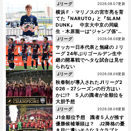
Jリーグ
2026.08.07更新
横浜Ｆ・マリノスの宮市亮を育
てた『NARUTO』と『SLAM
DUNK』 中京大中京の同級
生・木原龍一は"ジャンプ係"だ
った
Jリーグ
2026.08.06更新
サッカー日本代表と無縁のＪリ
ーグ 24年ぶりゴールデン生中
継の開幕戦でヘタな試合は見せ
られない
Jリーグ
2026.08.06更新
秋春制が導入されたJ1リーグ2
026－27シーズンの行方はい
かに!? ５人の識者が全順位を
大胆予想
Jリーグ
2026.08.06更新
J1全順位予想 識者５人が推す
優勝候補筆頭は？ J2降格の憂
き目に遭いそうな３クラブと