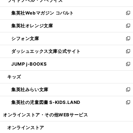
ライトノベル・ノベライズ
で
ド
ィ
い
開
ウ
ン
ウ
集英社Webマガジン コバルト
く
で
ド
ィ
新
開
ウ
ン
し
集英社オレンジ文庫
く
で
ド
い
新
開
ウ
ウ
し
シフォン文庫
く
で
ィ
い
新
開
ン
ウ
し
ダッシュエックス文庫公式サイト
く
ド
ィ
い
新
ウ
ン
ウ
し
JUMP j-BOOKS
で
ド
ィ
い
新
開
ウ
ン
ウ
し
キッズ
く
で
ド
ィ
い
開
ウ
ン
ウ
集英社みらい文庫
く
で
ド
ィ
新
開
ウ
ン
し
集英社の児童図書 S-KIDS.LAND
く
で
ド
い
新
開
ウ
ウ
し
オンラインストア・
その他WEBサービス
く
で
ィ
い
開
ン
ウ
オンラインストア
く
ド
ィ