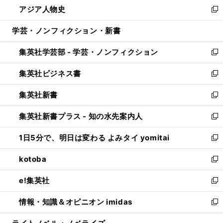
し
アジア人物史
く
で
ド
ィ
い
新
開
ウ
ン
ウ
し
学芸・ノンフィクション・新書
く
で
ド
ィ
い
開
ウ
ン
ウ
集英社学芸部 - 学芸・ノンフィクション
く
で
ド
ィ
新
開
ウ
ン
し
集英社ビジネス書
く
で
ド
い
新
開
ウ
ウ
し
集英社新書
く
で
ィ
い
新
開
ン
ウ
し
集英社新書プラス - 知の水先案内人
く
ド
ィ
い
新
ウ
ン
ウ
し
1日5分で、明日は変わる よみタイ yomitai
で
ド
ィ
い
新
開
ウ
ン
ウ
し
kotoba
く
で
ド
ィ
い
新
開
ウ
ン
ウ
し
e!集英社
く
で
ド
ィ
い
新
開
ウ
ン
ウ
し
情報・知識＆オピニオン imidas
く
で
ド
ィ
い
新
開
ウ
ン
ウ
し
く