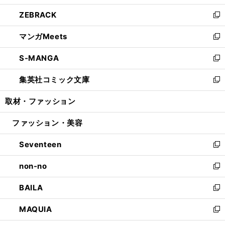
開
ウ
ン
ウ
し
ZEBRACK
く
で
ド
ィ
い
新
開
ウ
ン
ウ
し
マンガMeets
く
で
ド
ィ
い
新
開
ウ
ン
ウ
し
S-MANGA
く
で
ド
ィ
い
新
開
ウ
ン
ウ
し
集英社コミック文庫
く
で
ド
ィ
い
新
開
ウ
ン
ウ
し
取材・ファッション
く
で
ド
ィ
い
開
ウ
ン
ウ
ファッション・美容
く
で
ド
ィ
開
ウ
ン
Seventeen
く
で
ド
新
開
ウ
し
non-no
く
で
い
新
開
ウ
し
BAILA
く
ィ
い
新
ン
ウ
し
MAQUIA
ド
ィ
い
新
ウ
ン
ウ
し