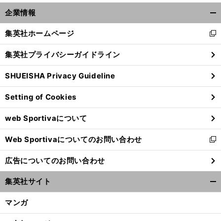
企業情報
開
く/
集英社ホームページ
新
閉
し
じ
集英社プライバシーガイドライン
い
る
ウ
SHUEISHA Privacy Guideline
ィ
ン
Setting of Cookies
ド
ウ
web Sportivaについて
で
開
Web Sportivaについてのお問い合わせ
く
新
し
広告についてのお問い合わせ
い
ウ
集英社サイト
ィ
開
ン
く/
マンガ
ド
閉
ウ
じ