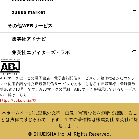
新
開
ウ
ン
ウ
し
zakka market
く
で
ド
ィ
い
新
開
ウ
ン
ウ
し
その他WEBサービス
く
で
ド
ィ
い
開
ウ
ン
ウ
集英社アドナビ
く
で
ド
ィ
新
開
ウ
ン
し
集英社エディターズ・ラボ
く
で
ド
い
新
開
ウ
ウ
し
く
で
ィ
い
開
ン
ウ
ABJマークは、この電子書店・電子書籍配信サービスが、著作権者からコンテ
く
ド
ィ
ンツ使用許諾を得た正規版配信サービスであることを示す登録商標（登録番号
ウ
ン
第6091713号）です。ABJマークの詳細、ABJマークを掲示しているサービス
で
ド
の一覧はこちら。
開
ウ
https://aebs.or.jp/
新
く
で
し
い
開
本ホームページに記載の文章・画像・写真などを無断で複製するこ
ウ
く
とは法律で禁じられています。全ての著作権は株式会社 集英社に帰
ィ
属します。
ン
ド
© SHUEISHA Inc. All Rights Reserved.
ウ