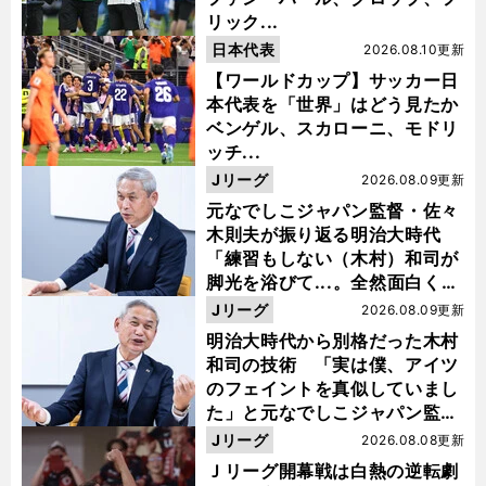
リック...
日本代表
2026.08.10更新
【ワールドカップ】サッカー日
本代表を「世界」はどう見たか
ベンゲル、スカローニ、モドリ
ッチ...
Jリーグ
2026.08.09更新
元なでしこジャパン監督・佐々
木則夫が振り返る明治大時代
「練習もしない（木村）和司が
脚光を浴びて...。全然面白くな
い４年間でした」
Jリーグ
2026.08.09更新
明治大時代から別格だった木村
和司の技術 「実は僕、アイツ
のフェイントを真似していまし
た」と元なでしこジャパン監
督・佐々木則夫
Jリーグ
2026.08.08更新
Ｊリーグ開幕戦は白熱の逆転劇