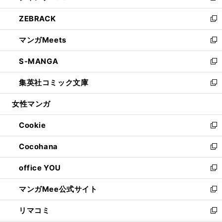
開
ウ
ン
ウ
し
ZEBRACK
く
で
ド
ィ
い
新
開
ウ
ン
ウ
し
マンガMeets
く
で
ド
ィ
い
新
開
ウ
ン
ウ
し
S-MANGA
く
で
ド
ィ
い
新
開
ウ
ン
ウ
し
集英社コミック文庫
く
で
ド
ィ
い
新
開
ウ
ン
ウ
し
女性マンガ
く
で
ド
ィ
い
開
ウ
ン
ウ
Cookie
く
で
ド
ィ
新
開
ウ
ン
し
Cocohana
く
で
ド
い
新
開
ウ
ウ
し
office YOU
く
で
ィ
い
新
開
ン
ウ
し
マンガMee公式サイト
く
ド
ィ
い
新
ウ
ン
ウ
し
リマコミ
で
ド
ィ
い
新
開
ウ
ン