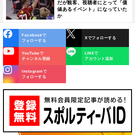
だが観客、視聴者にとって「価
値あるイベント」になっていた
か
cebo
X
Facebookで
Xでフォローする
ok
フォローする
uTube
LINE
YouTubeで
LINEで
チャンネル登録
アカウント追加
stagra
・
々
キ
前
Instagramで
へ
m
フォローする