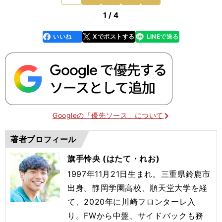
1 / 4
いいね
Xでポストする
LINEで送る
line
faceboo
x
k
Googleの「優先ソース」について
著者プロフィール
旗手怜央 (はたて・れお)
1997年11月21日生まれ。三重県鈴鹿市
出身。静岡学園高校、順天堂大学を経
て、2020年に川崎フロンターレ入
り。FWから中盤、サイドバックも務