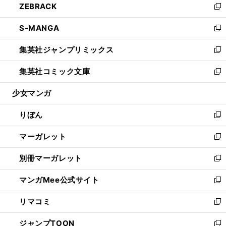
ZEBRACK
く
で
ド
ィ
い
新
開
ウ
ン
ウ
し
S-MANGA
く
で
ド
ィ
い
新
開
ウ
ン
ウ
し
集英社ジャンプリミックス
く
で
ド
ィ
い
新
開
ウ
ン
ウ
し
集英社コミック文庫
く
で
ド
ィ
い
新
開
ウ
ン
ウ
し
少女マンガ
く
で
ド
ィ
い
開
ウ
ン
ウ
りぼん
く
で
ド
ィ
新
開
ウ
ン
し
マーガレット
く
で
ド
い
新
開
ウ
ウ
し
別冊マーガレット
く
で
ィ
い
新
開
ン
ウ
し
マンガMee公式サイト
く
ド
ィ
い
新
ウ
ン
ウ
し
リマコミ
で
ド
ィ
い
新
開
ウ
ン
ウ
し
ジャンプTOON
く
で
ド
ィ
い
新