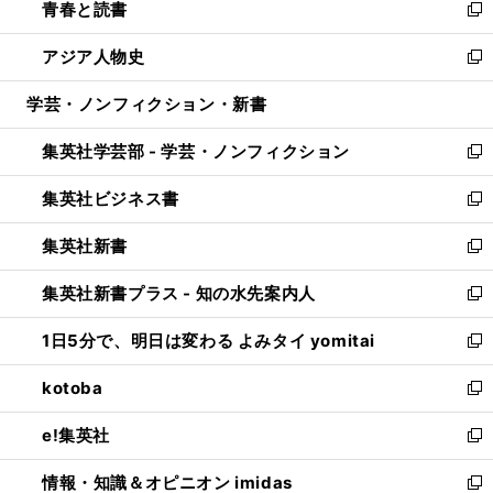
青春と読書
で
ド
ィ
い
新
開
ウ
ン
ウ
し
アジア人物史
く
で
ド
ィ
い
新
開
ウ
ン
ウ
し
学芸・ノンフィクション・新書
く
で
ド
ィ
い
開
ウ
ン
ウ
集英社学芸部 - 学芸・ノンフィクション
く
で
ド
ィ
新
開
ウ
ン
し
集英社ビジネス書
く
で
ド
い
新
開
ウ
ウ
し
集英社新書
く
で
ィ
い
新
開
ン
ウ
し
集英社新書プラス - 知の水先案内人
く
ド
ィ
い
新
ウ
ン
ウ
し
1日5分で、明日は変わる よみタイ yomitai
で
ド
ィ
い
新
開
ウ
ン
ウ
し
kotoba
く
で
ド
ィ
い
新
開
ウ
ン
ウ
し
e!集英社
く
で
ド
ィ
い
新
開
ウ
ン
ウ
し
情報・知識＆オピニオン imidas
く
で
ド
ィ
い
新