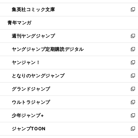
開
ウ
ン
ウ
し
集英社コミック文庫
く
で
ド
ィ
い
新
開
ウ
ン
ウ
し
青年マンガ
く
で
ド
ィ
い
開
ウ
ン
ウ
週刊ヤングジャンプ
く
で
ド
ィ
新
開
ウ
ン
し
ヤングジャンプ定期購読デジタル
く
で
ド
い
新
開
ウ
ウ
し
ヤンジャン！
く
で
ィ
い
新
開
ン
ウ
し
となりのヤングジャンプ
く
ド
ィ
い
新
ウ
ン
ウ
し
グランドジャンプ
で
ド
ィ
い
新
開
ウ
ン
ウ
し
ウルトラジャンプ
く
で
ド
ィ
い
新
開
ウ
ン
ウ
し
少年ジャンプ+
く
で
ド
ィ
い
新
開
ウ
ン
ウ
し
ジャンプTOON
く
で
ド
ィ
い
新
開
ウ
ン
ウ
し