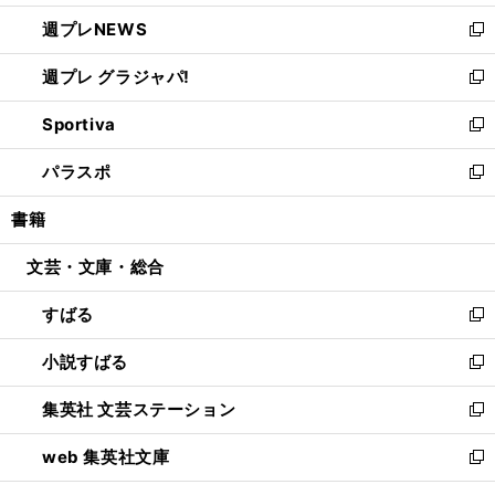
開
ウ
ン
し
週プレNEWS
く
で
ド
い
新
開
ウ
ウ
し
週プレ グラジャパ!
く
で
ィ
い
新
開
ン
ウ
し
Sportiva
く
ド
ィ
い
新
ウ
ン
ウ
し
パラスポ
で
ド
ィ
い
新
開
ウ
ン
ウ
し
書籍
く
で
ド
ィ
い
開
ウ
ン
ウ
文芸・文庫・総合
く
で
ド
ィ
開
ウ
ン
すばる
く
で
ド
新
開
ウ
し
小説すばる
く
で
い
新
開
ウ
し
集英社 文芸ステーション
く
ィ
い
新
ン
ウ
し
web 集英社文庫
ド
ィ
い
新
ウ
ン
ウ
し