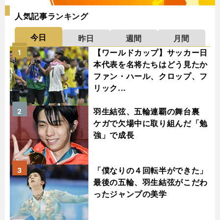
人気記事ランキング
今日
昨日
週間
月間
【ワールドカップ】サッカー日
1
本代表を名将たちはどう見たか
ファン・ハール、クロップ、フ
リック...
羽生結弦、五輪連覇の舞台裏
2
ケガで欠場中に取り組んだ「勉
強」で成長
「僕なりの４回転半ができた」
3
最後の五輪、羽生結弦がこだわ
ったジャンプの美学