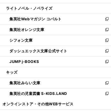
開
ウ
ン
ウ
し
ライトノベル・ノベライズ
く
で
ド
ィ
い
開
ウ
ン
ウ
集英社Webマガジン コバルト
く
で
ド
ィ
新
開
ウ
ン
し
集英社オレンジ文庫
く
で
ド
い
新
開
ウ
ウ
し
シフォン文庫
く
で
ィ
い
新
開
ン
ウ
し
ダッシュエックス文庫公式サイト
く
ド
ィ
い
新
ウ
ン
ウ
し
JUMP j-BOOKS
で
ド
ィ
い
新
開
ウ
ン
ウ
し
キッズ
く
で
ド
ィ
い
開
ウ
ン
ウ
集英社みらい文庫
く
で
ド
ィ
新
開
ウ
ン
し
集英社の児童図書 S-KIDS.LAND
く
で
ド
い
新
開
ウ
ウ
し
オンラインストア・
その他WEBサービス
く
で
ィ
い
開
ン
ウ