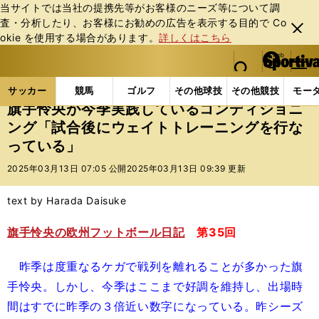
当サイトでは当社の提携先等がお客様のニーズ等について調
査・分析したり、お客様にお勧めの広告を表⽰する⽬的で Co
閉じ
okie を使⽤する場合があります。
詳しくはこちら
る
マイペ
web Sportiva (webスポルティーバ)
検索
メニュ
we
ー
サッカーの記事一覧
海外サッカー
海外サッカー
b
ジ
サッカー
競馬
ゴルフ
その他球技
その他競技
モー
ス
旗手怜央が今季実践しているコンディショニ
ポ
ング「試合後にウェイトトレーニングを行な
ル
っている」
テ
ィ
2025年03月13日 07:05 公開
2025年03月13日 09:39 更新
ー
バ
text by Harada Daisuke
旗手怜央の欧州フットボール日記
第35回
昨季は度重なるケガで戦列を離れることが多かった旗
手怜央。しかし、今季はここまで好調を維持し、出場時
間はすでに昨季の３倍近い数字になっている。昨シーズ