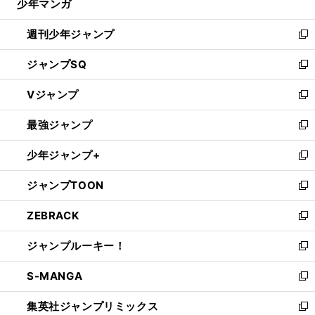
少年マンガ
で
る
開
週刊少年ジャンプ
く
新
し
ジャンプSQ
い
新
ウ
し
Vジャンプ
ィ
い
新
ン
ウ
し
最強ジャンプ
ド
ィ
い
新
ウ
ン
ウ
し
少年ジャンプ+
で
ド
ィ
い
新
開
ウ
ン
ウ
し
ジャンプTOON
く
で
ド
ィ
い
新
開
ウ
ン
ウ
し
ZEBRACK
く
で
ド
ィ
い
新
開
ウ
ン
ウ
し
ジャンプルーキー！
く
で
ド
ィ
い
新
開
ウ
ン
ウ
し
S-MANGA
く
で
ド
ィ
い
新
開
ウ
ン
ウ
し
集英社ジャンプリミックス
く
で
ド
ィ
い
新