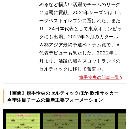
めるなど幅広い活躍でチームのリーグ
２連覇に貢献。2021年シーズンはＪリ
ーグベストイレブンに選ばれた。また
Ｕ－24日本代表として東京オリンピッ
クにも出場。2022年３月のカタール
Ｗ杯アジア最終予選ベトナム戦で、Ａ
代表デビューも果たした。2022年１
月より、活躍の場をスコットランドの
セルティックに移して奮闘中。
旗手怜央の記事一覧
【画像】旗手怜央のセルティックほか 欧州サッカー
今季注目チームの最新主要フォーメーション