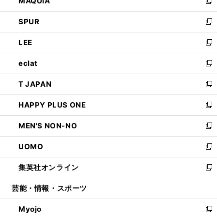
MAQUIA
ド
ィ
い
新
ウ
ン
ウ
し
SPUR
で
ド
ィ
い
新
開
ウ
ン
ウ
し
LEE
く
で
ド
ィ
い
新
開
ウ
ン
ウ
し
eclat
く
で
ド
ィ
い
新
開
ウ
ン
ウ
し
T JAPAN
く
で
ド
ィ
い
新
開
ウ
ン
ウ
し
HAPPY PLUS ONE
く
で
ド
ィ
い
新
開
ウ
ン
ウ
し
MEN'S NON-NO
く
で
ド
ィ
い
新
開
ウ
ン
ウ
し
UOMO
く
で
ド
ィ
い
新
開
ウ
ン
ウ
し
集英社オンライン
く
で
ド
ィ
い
新
開
ウ
ン
ウ
し
芸能・情報・スポーツ
く
で
ド
ィ
い
開
ウ
ン
ウ
Myojo
く
で
ド
ィ
新