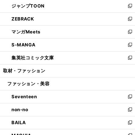
ウ
し
ジャンプTOON
く
で
ド
ィ
い
新
開
ウ
ン
ウ
し
ZEBRACK
く
で
ド
ィ
い
新
開
ウ
ン
ウ
し
マンガMeets
く
で
ド
ィ
い
新
開
ウ
ン
ウ
し
S-MANGA
く
で
ド
ィ
い
新
開
ウ
ン
ウ
し
集英社コミック文庫
く
で
ド
ィ
い
新
開
ウ
ン
ウ
し
取材・ファッション
く
で
ド
ィ
い
開
ウ
ン
ウ
ファッション・美容
く
で
ド
ィ
開
ウ
ン
Seventeen
く
で
ド
新
開
ウ
し
non-no
く
で
い
新
開
ウ
し
BAILA
く
ィ
い
新
ン
ウ
し