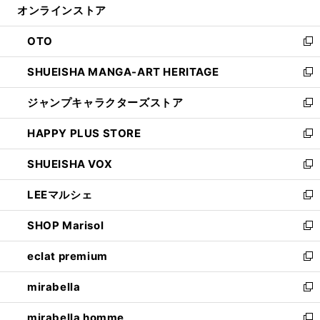
オンラインストア
く
ド
ィ
ウ
ン
OTO
で
ド
新
開
ウ
し
SHUEISHA MANGA-ART HERITAGE
く
で
い
新
開
ウ
し
ジャンプキャラクターズストア
く
ィ
い
新
ン
ウ
し
HAPPY PLUS STORE
ド
ィ
い
新
ウ
ン
ウ
し
SHUEISHA VOX
で
ド
ィ
い
新
開
ウ
ン
ウ
し
LEEマルシェ
く
で
ド
ィ
い
新
開
ウ
ン
ウ
し
SHOP Marisol
く
で
ド
ィ
い
新
開
ウ
ン
ウ
し
eclat premium
く
で
ド
ィ
い
新
開
ウ
ン
ウ
し
mirabella
く
で
ド
ィ
い
新
開
ウ
ン
ウ
し
mirabella homme
く
で
ド
ィ
い