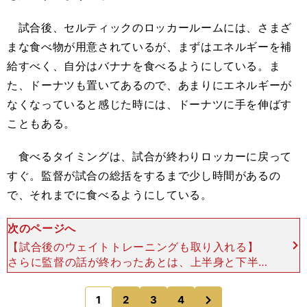
試合後、セルティックのロッカールームには、さまざ
まな食べ物が用意されているが、まずはエネルギーを補
給すべく、自分はバナナを食べるようにしている。ま
た、ドーナツも置いてあるので、あまりにエネルギーが
なくなっていると感じた時には、ドーナツに手を伸ばす
こともある。
食べるタイミングは、試合が終わりロッカーに戻って
すぐ。監督が試合の総括をするまで少し時間があるの
で、それまでに食べるようにしている。
次のページへ
【試合後のウェイトトレーニングも取り入れる】
さらに監督の話が終わったあとは、上半身と下半身
のウェイトトレーニングも行なっている。それも今
季から取り入れ始めた新たな試みだ。 もちろん試
次
1
2
3
4
のページへ
合後のため、