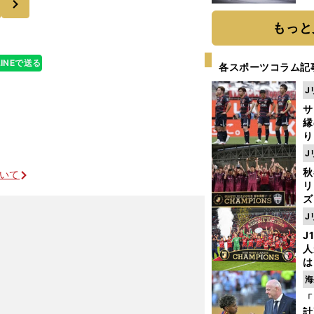
題
もっと
LINEで送る
各スポーツコラム記
J
サ
縁
り
開
J
見
秋
ついて
リ
ズ
J
を
J
人
は
に
海
と
「
計