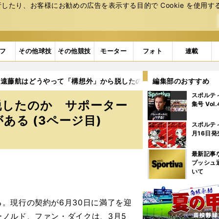
たり、お客様にお勧めの広告を表⽰する⽬的で Cookie を使⽤す
フ
その他球技
その他競技
モーター
フォト
連載
遠藤航はどうやって「構想外」から脱したのか サポーターがこん
編集部のおすすめ
スポルテ
脱したのか サポーター
集号 Vol
る (3ページ目)
スポルテ
月16日発
最新記事
プッシュ
いて
。現行の契約が6月30日に満了を迎
ノルド、ファン・ダイクは、3月5