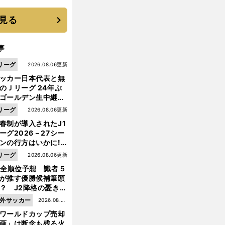
と楽しさ
見る
事
リーグ
2026.08.06更新
ッカー日本代表と無
のＪリーグ 24年ぶ
ゴールデン生中継の
幕戦でヘタな試合は
リーグ
2026.08.06更新
せられない
春制が導入されたJ1
ーグ2026－27シー
ンの行方はいかに!?
５人の識者が全順位
リーグ
2026.08.06更新
大胆予想
1全順位予想 識者５
が推す優勝候補筆頭
？ J2降格の憂き目
前
遭いそうな３クラブ
外サッカー
2026.08.05
へ
は？
ワールドカップ売却
更新
画」は断念も残る火