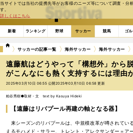
当サイトでは当社の提携先等がお客様のニーズ等について調査・分析し
web Sportiva (webスポルティーバ)
す。
詳しくはこちら
新着
ランキング
野球
サッカー
競馬
ゴル
we
サッカーの記事一覧
海外サッカー
海外サッカー
b
ス
遠藤航はどうやって「構想外」から
ポ
ル
がこんなにも熱く支持するには理由があ
テ
2025年03月10日 06:55 公開
2025年03月10日 06:58 更新
ィ
ー
バ
粕谷秀樹●取材・文 text by Kasuya Hideki
【遠藤はリバプール再建の軸となる器】
来シーズンのリバプールは、中規模改革が噂されている
えるモハメド・サラー、トレント・アレクサンダー＝アー