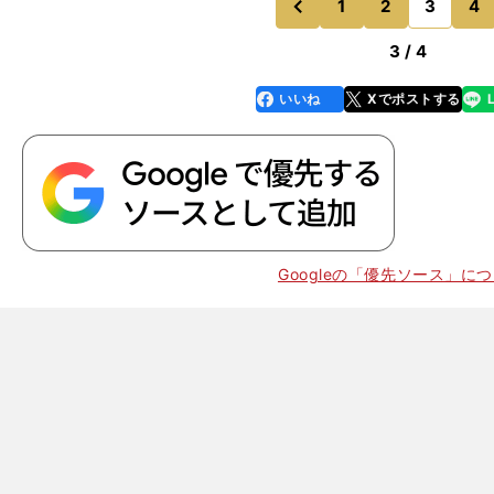
る。クラブを代表する選
1
2
3
4
のページへ
のページへ
前
3 / 4
いいね
Xでポストする
line
faceboo
x
k
Googleの「優先ソース」に