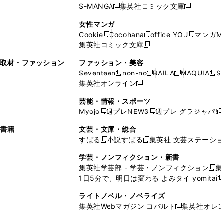
ウ
ィ
ウ
ウ
で
で
ウ
S-MANGA
集英社コミック文庫
し
新
し
新
ィ
ン
ィ
で
開
開
で
い
し
い
し
ン
ド
ン
女性マンガ
開
く
く
開
ウ
い
ウ
い
ド
ウ
ド
Cookie
Cocohana
office YOU
マンガM
く
く
新
新
新
ィ
ウ
ィ
ウ
ウ
で
ウ
集英社コミック文庫
し
新
し
し
ン
ィ
ン
ィ
で
開
で
い
し
い
い
ド
ン
ド
ン
取材・ファッション
ファッション・美容
開
く
開
ウ
い
ウ
ウ
ウ
ド
ウ
ド
Seventeen
non-no
BAILA
MAQUIA
S
く
く
新
新
新
新
ィ
ウ
ィ
ィ
で
ウ
で
ウ
集英社オンライン
し
新
し
し
し
ン
ィ
ン
ン
開
で
開
で
い
し
い
い
い
ド
ン
ド
ド
芸能・情報・スポーツ
く
開
く
開
ウ
い
ウ
ウ
ウ
ウ
ド
ウ
ウ
Myojo
週プレNEWS
週プレ グラジャパ!
く
く
新
新
新
ィ
ウ
ィ
ィ
ィ
で
ウ
で
で
し
し
ン
ィ
ン
ン
ン
書籍
文芸・文庫・総合
開
で
開
開
い
い
ド
ン
ド
ド
ド
すばる
小説すばる
集英社 文芸ステーシ
く
開
く
く
新
新
ウ
ウ
ウ
ド
ウ
ウ
ウ
く
し
し
ィ
ィ
学芸・ノンフィクション・新書
で
ウ
で
で
で
い
い
ン
ン
集英社学芸部 - 学芸・ノンフィクション
開
で
開
開
開
新
ウ
ウ
ド
ド
1日5分で、明日は変わる よみタイ yomitai
く
開
く
く
く
し
新
ィ
ィ
ウ
ウ
く
い
ン
ン
ライトノベル・ノベライズ
で
で
ウ
ド
ド
集英社Webマガジン コバルト
集英社オレ
開
開
新
ィ
ウ
ウ
く
く
し