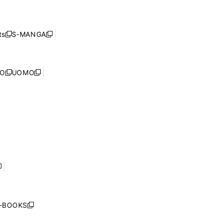
ィ
ウ
で
し
ン
ィ
開
い
ド
ン
く
ウ
ウ
ド
s
S-MANGA
新
新
ィ
で
ウ
し
し
ン
開
で
い
い
ド
く
開
ウ
ウ
ウ
NO
UOMO
く
新
新
ィ
ィ
で
し
し
ン
ン
開
い
い
ド
ド
く
ウ
ウ
ウ
ウ
ィ
ィ
で
で
ン
ン
開
開
ド
ド
く
く
ウ
ウ
で
で
開
開
く
く
し
い
ウ
j-BOOKS
新
ィ
し