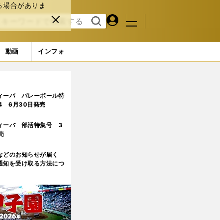
る場合がありま
マイペ
閉じ
検索
メニュ
ー
る
す
ジ
る
動画
インフォ
なにも熱く支持するには理由がある
3ページ目
ィーバ バレーボール特
.4 6月30日発売
ィーバ 部活特集号 3
売
などのお知らせが届く
通知を受け取る方法につ