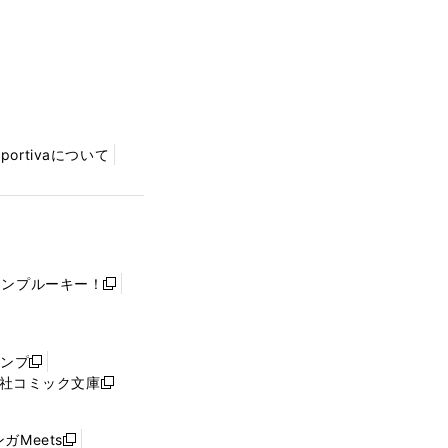
Sportivaについて
ャンプルーキー！
新
し
い
ウ
ャンプ
新
ィ
社コミック文庫
し
新
ン
い
し
ド
ウ
い
ウ
ガMeets
新