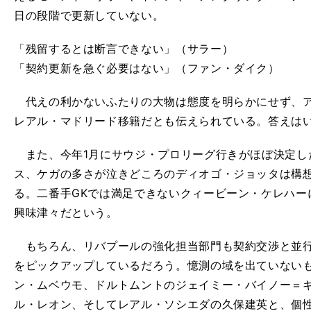
日の段階で更新していない。
「残留するとは断言できない」（サラー）
「契約更新を急ぐ必要はない」（ファン・ダイク）
代えの利かないふたりの大物は態度を明らかにせず、ア
レアル・マドリード移籍だとも伝えられている。答えは
また、今年1月にサウジ・プロリーグ行きがほぼ決定し
ス、ケガの多さが泣きどころのディオゴ・ジョッタは構
る。二番手GKでは満足できないクィービーン・ケレハー
興味津々だという。
もちろん、リバプールの強化担当部門も契約交渉と並行
をピックアップしているだろう。憶測の域を出ていない
ン・ムベウモ、ドルトムントのジェイミー・バイノー＝ギ
ル・レオン、そしてレアル・ソシエダの久保建英と、個