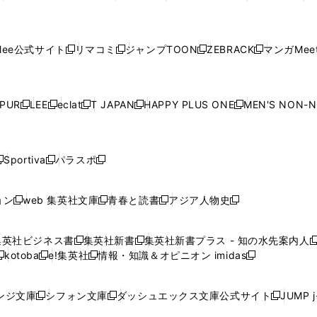
ウ
ィ
ウ
ィ
ウ
ィ
ウ
で
で
ウ
で
で
で
し
し
し
し
し
ィ
ン
ィ
ン
ィ
ン
ィ
開
開
で
開
開
開
い
い
い
い
い
ン
ド
ン
ド
ン
ド
ン
く
く
開
く
く
く
ウ
ウ
ウ
ウ
ウ
ド
ウ
ド
ウ
ド
ウ
ド
ee公式サイト
リマコミ
ジャンプTOON
ZEBRACK
マンガMeet
く
新
新
新
新
ィ
ィ
ィ
ィ
ィ
ウ
で
ウ
で
ウ
で
ウ
し
し
し
し
ン
ン
ン
ン
ン
で
開
で
開
で
開
で
い
い
い
い
ド
ド
ド
ド
ド
開
く
開
く
開
く
開
ウ
ウ
ウ
ウ
ウ
ウ
ウ
ウ
ウ
PUR
LEE
eclat
T JAPAN
HAPPY PLUS ONE
MEN'S NON-
く
く
く
く
新
新
新
新
新
ィ
ィ
ィ
ィ
で
で
で
で
で
し
し
し
し
し
ン
ン
ン
ン
開
開
開
開
開
い
い
い
い
い
ド
ド
ド
ド
く
く
く
く
く
ウ
ウ
ウ
ウ
ウ
ウ
ウ
ウ
ウ
Sportiva
パラスポ
新
新
ィ
ィ
ィ
ィ
ィ
で
で
で
で
し
し
し
ン
ン
ン
ン
ン
開
開
開
開
い
い
い
ド
ド
ド
ド
ド
ョン
web 集英社文庫
青春と読書
アジア人物史
く
く
く
く
新
新
新
新
ウ
ウ
ウ
ウ
ウ
ウ
ウ
ウ
し
し
し
し
ィ
ィ
ィ
で
で
で
で
で
い
い
い
い
ン
ン
ン
集英社ビジネス書
集英社新書
集英社新書プラス - 知の水先案内人
開
開
開
開
開
新
新
新
ウ
ウ
ウ
ウ
ド
ド
ド
kotoba
e!集英社
情報・知識＆オピニオン imidas
く
く
く
く
く
新
し
新
し
新
ィ
ィ
ィ
ィ
ウ
ウ
ウ
し
し
い
し
い
し
ン
ン
ン
ン
で
で
で
い
い
ウ
い
ウ
い
ド
ド
ド
ド
ンジ文庫
シフォン文庫
ダッシュエックス文庫公式サイト
JUMP 
開
開
開
新
新
新
ウ
ウ
ィ
ウ
ィ
ウ
ウ
ウ
ウ
ウ
く
く
く
し
し
し