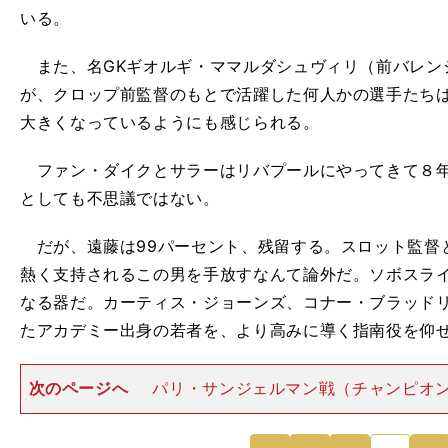
いる。
また、名GKギオルギ・ママルダシュヴィリ（前バレン
が、クロップ前監督のもとで活躍した何人かの選手たち
大きくなっているようにも感じられる。
ファン・ダイクとサラーはリバプールにやってきて８年
としても不思議ではない。
だが、遠藤は99パーセント、残留する。スロット監督
熱く支持されるこの男を手放すなんて論外だ。ソボスラ
なる器だ。カーティス・ジョーンズ、コナー・ブラッド
たアカデミー出身の若者を、より高みに導く指南役を仰
次のページへ
パリ・サンジェルマン戦（チャンピオ
ウンド16）を翌日に控えた3月5日の記者会見で、遠藤
んだ。流暢な英語は耳障りが心地よく、多くのメディア