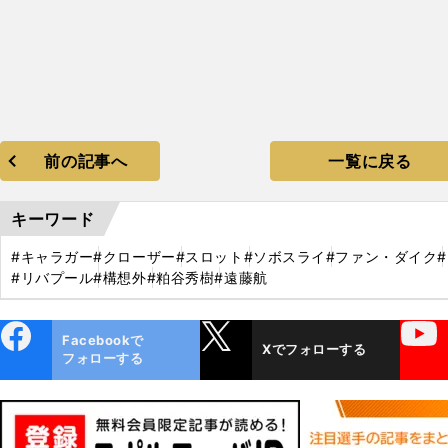
前の記事へ
一覧に戻る
キーワード
#キャラガー
#クローザー
#スロット
#ソボスライ
#ファン・ダイク
#リバプール
#構想外
#粕谷秀樹
#遠藤航
ebo
X
YouTube
Facebookで
Xでフォローする
ok
フォローする