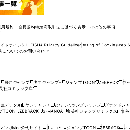
利用規約・会員規約
特定商取引法に基づく表示・その他の事項
プ
ガイドライン
SHUEISHA Privacy Guideline
Setting of Cookies
web 
告についてのお問い合わせ
プ
最強ジャンプ
少年ジャンプ+
ジャンプTOON
ZEBRACK
ジ
新
新
新
新
新
英社コミック文庫
し
新
し
し
し
し
い
い
し
い
い
い
ウ
ウ
い
ウ
ウ
ウ
購読デジタル
ヤンジャン！
となりのヤングジャンプ
グランドジ
新
新
新
ィ
ィ
ウ
ィ
ィ
ィ
プTOON
ZEBRACK
S-MANGA
集英社ジャンプリミックス
集英
新
し
新
し
新
し
新
ン
ン
ィ
ン
ン
ン
し
い
し
い
し
い
し
ド
ド
ン
ド
ド
ド
い
ウ
い
ウ
い
ウ
い
ウ
ウ
ド
ウ
ウ
ウ
マンガMee公式サイト
リマコミ
ジャンプTOON
ZEBRACK
マン
新
新
新
新