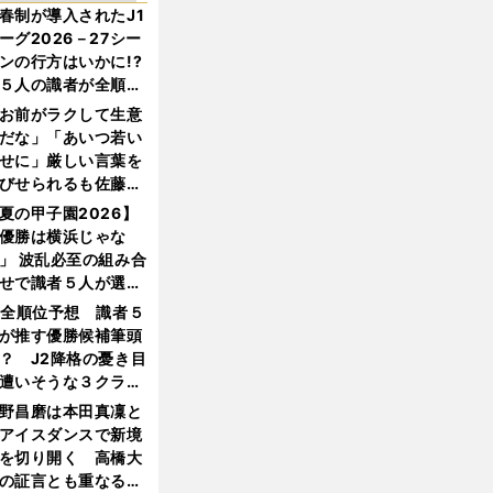
春制が導入されたJ1
ーグ2026－27シー
ンの行方はいかに!?
５人の識者が全順位
大胆予想
お前がラクして生意
だな」「あいつ若い
せに」厳しい言葉を
びせられるも佐藤慎
郎が貫いた誇りとフ
夏の甲子園2026】
ンへの思い
優勝は横浜じゃな
」 波乱必至の組み合
せで識者５人が選ん
優勝校はここだ！
1全順位予想 識者５
が推す優勝候補筆頭
？ J2降格の憂き目
遭いそうな３クラブ
は？
野昌磨は本田真凜と
アイスダンスで新境
を切り開く 高橋大
の証言とも重なる課