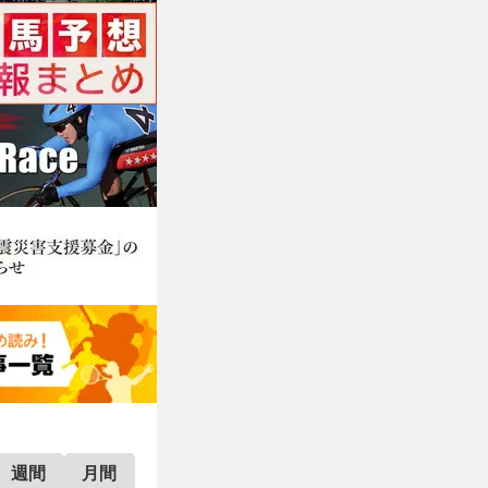
週間
月間