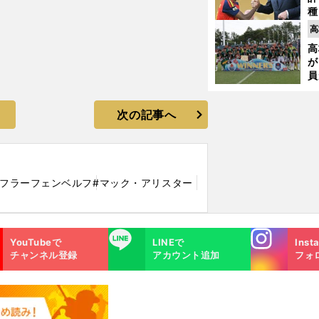
種
ィ
高
起
高
が
員
み
次の記事へ
#フラーフェンベルフ
#マック・アリスター
Instagra
LINE
YouTubeで
LINEで
Inst
m
チャンネル登録
アカウント追加
フォ