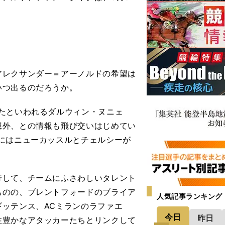
レクサンダー＝アーノルドの希望は
いつ出るのだろうか。
たといわれるダルウィン・ヌニェ
想外、との情報も飛び交いはじめてい
にはニューカッスルとチェルシーが
して、チームにふさわしいタレント
ものの、ブレントフォードのブライア
人気記事ランキング
ッテンス、ACミランのラファエ
今日
昨日
性豊かなアタッカーたちとリンクして