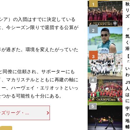
秋
1
リ
ズ
シア）の入団はすでに決定している
は、今シーズン限りで退団する公算が
を
「
2
気
く
浴
が過ぎた。環境を変えたがっていた
太
【
3
ァ
「
い
と同僚に信頼され、サポーターにも
わ
イ、マカリステルとともに再建の軸に
4
だ
J
リー、ハーヴェイ・エリオットといっ
人
は
せつかる可能性も十分にある。
に
5
と
宇
ンズリーグ・ラ
の
は質疑応答に臨
地
が聞き入ってい
輔
次