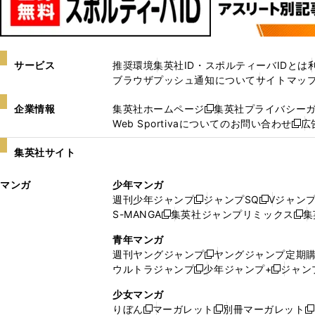
サービス
推奨環境
集英社ID・スポルティーバIDとは
ブラウザプッシュ通知について
サイトマッ
企業情報
集英社ホームページ
集英社プライバシー
新
Web Sportivaについてのお問い合わせ
広
し
新
い
し
集英社サイト
ウ
い
ィ
ウ
マンガ
少年マンガ
ン
ィ
週刊少年ジャンプ
ジャンプSQ
Vジャン
ド
ン
新
新
S-MANGA
集英社ジャンプリミックス
集
ウ
ド
新
し
し
新
で
ウ
し
い
い
し
青年マンガ
開
で
い
ウ
ウ
い
週刊ヤングジャンプ
ヤングジャンプ定期
新
く
開
ウ
ィ
ィ
ウ
ウルトラジャンプ
少年ジャンプ+
ジャン
新
し
新
く
ィ
ン
ン
ィ
し
い
し
ン
ド
ド
ン
少女マンガ
い
ウ
い
ド
ウ
ウ
ド
りぼん
マーガレット
別冊マーガレット
新
新
新