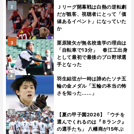
Ｊリーグ開幕戦は白熱の逆転劇
2
だが観客、視聴者にとって「価
値あるイベント」になっていた
か
栗原陵矢が無名校進学の理由は
3
「自転車で13分」 春江工出身
として最初で最後のプロ野球選
手となった
4
羽生結弦が一時は諦めたソチ五
輪の金メダル「五輪の本当の怖
さを知った......」
5
【夏の甲子園2026】「ウチを
選んでくれるのは『Ｂランク』
の選手たち」 八幡商が15年ぶ