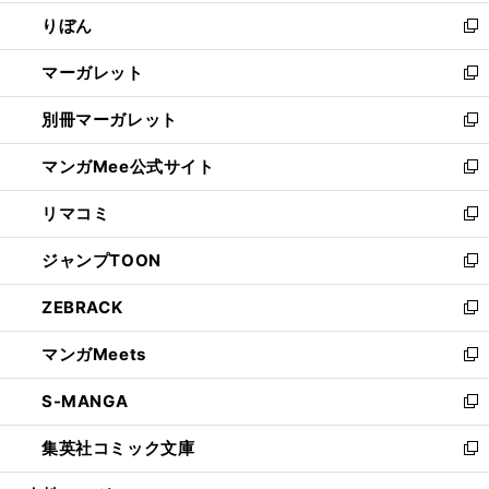
開
ウ
ン
ウ
りぼん
く
で
ド
ィ
新
開
ウ
ン
し
マーガレット
く
で
ド
い
新
開
ウ
ウ
し
別冊マーガレット
く
で
ィ
い
新
開
ン
ウ
し
マンガMee公式サイト
く
ド
ィ
い
新
ウ
ン
ウ
し
リマコミ
で
ド
ィ
い
新
開
ウ
ン
ウ
し
ジャンプTOON
く
で
ド
ィ
い
新
開
ウ
ン
ウ
し
ZEBRACK
く
で
ド
ィ
い
新
開
ウ
ン
ウ
し
マンガMeets
く
で
ド
ィ
い
新
開
ウ
ン
ウ
し
S-MANGA
く
で
ド
ィ
い
新
開
ウ
ン
ウ
し
集英社コミック文庫
く
で
ド
ィ
い
新
開
ウ
ン
ウ
し