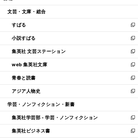
開
ウ
ン
ウ
文芸・文庫・総合
く
で
ド
ィ
開
ウ
ン
すばる
く
で
ド
新
開
ウ
し
小説すばる
く
で
い
新
開
ウ
し
集英社 文芸ステーション
く
ィ
い
新
ン
ウ
し
web 集英社文庫
ド
ィ
い
新
ウ
ン
ウ
し
青春と読書
で
ド
ィ
い
新
開
ウ
ン
ウ
し
アジア人物史
く
で
ド
ィ
い
新
開
ウ
ン
ウ
し
学芸・ノンフィクション・新書
く
で
ド
ィ
い
開
ウ
ン
ウ
集英社学芸部 - 学芸・ノンフィクション
く
で
ド
ィ
新
開
ウ
ン
し
集英社ビジネス書
く
で
ド
い
新
開
ウ