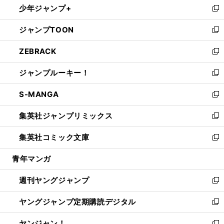
少年ジャンプ+
で
ド
ィ
い
新
開
ウ
ン
ウ
し
ジャンプTOON
く
で
ド
ィ
い
新
開
ウ
ン
ウ
し
ZEBRACK
く
で
ド
ィ
い
新
開
ウ
ン
ウ
し
ジャンプルーキー！
く
で
ド
ィ
い
新
開
ウ
ン
ウ
し
S-MANGA
く
で
ド
ィ
い
新
開
ウ
ン
ウ
し
集英社ジャンプリミックス
く
で
ド
ィ
い
新
開
ウ
ン
ウ
し
集英社コミック文庫
く
で
ド
ィ
い
新
開
ウ
ン
ウ
し
青年マンガ
く
で
ド
ィ
い
開
ウ
ン
ウ
週刊ヤングジャンプ
く
で
ド
ィ
新
開
ウ
ン
し
ヤングジャンプ定期購読デジタル
く
で
ド
い
新
開
ウ
ウ
し
ヤンジャン！
く
で