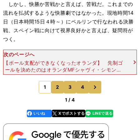
しかし、快勝か苦戦かと言えば、苦戦だ。これまでの
流れを払拭するような快勝劇ではなかった。現地時間14
日（日本時間15日４時～）にベルリンで行なわれる決勝
戦、スペイン戦に向けて視界良好かと言えば、疑問符が
つく。
次のページへ
【ボール支配ができなくなったオランダ】 先制ゴ
ールを決めたのはオランダMFシャヴィ・シモンズ
（ライプツィヒ）。開始７分、右SBデンゼル・ダ
ンフリース（インテル）が前線に送り込んだボール
次
1
2
3
4
のページへ
を拾ったイング
1 / 4
いいね
Xでポストする
LINEで送る
line
faceboo
x
k