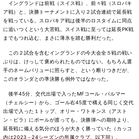
イングランドは前戦（スイス戦）、前々戦（スロバキ
ア戦）と、決勝トーナメントに入り２試合連続で延長戦
を戦っている。スロバキア戦は後半のロスタイムに同点
に追いつくという大苦戦。スイス戦に至っては延長PK戦
までもつれ込む、まさに薄氷を踏む勝利だった。
この２試合を含むイングランドの今大会全５戦の戦い
ぶりは、けっして褒められたものではない。もちろん選
手のネームバリューに照らすと、という断りつきだが、
このオランダとの準決勝も例外ではなかった。
後半45分、交代出場で入ったMFコール・パルマー
（チェルシー）から、ゴール右45度で構える同じく交代
出場で入った１トップ、オリー・ワトキンス（アスト
ン・ビラ）にボールが渡っても、決勝弾への期待より、
延長戦に備える気分のほうが大きく勝っていた（カッコ
内は2023－24シーズンの所属クラブ。以下同）。