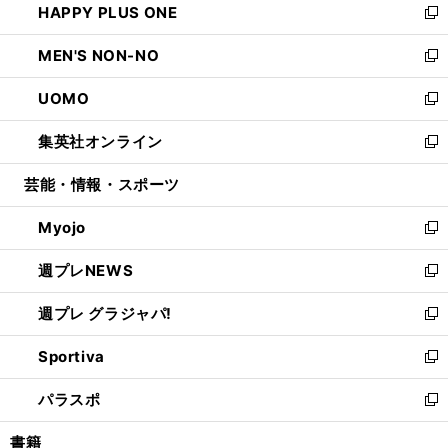
HAPPY PLUS ONE
く
で
ド
ィ
い
新
開
ウ
ン
ウ
し
MEN'S NON-NO
く
で
ド
ィ
い
新
開
ウ
ン
ウ
し
UOMO
く
で
ド
ィ
い
新
開
ウ
ン
ウ
し
集英社オンライン
く
で
ド
ィ
い
新
開
ウ
ン
ウ
し
芸能・情報・スポーツ
く
で
ド
ィ
い
開
ウ
ン
ウ
Myojo
く
で
ド
ィ
新
開
ウ
ン
し
週プレNEWS
く
で
ド
い
新
開
ウ
ウ
し
週プレ グラジャパ!
く
で
ィ
い
新
開
ン
ウ
し
Sportiva
く
ド
ィ
い
新
ウ
ン
ウ
し
パラスポ
で
ド
ィ
い
新
開
ウ
ン
ウ
し
書籍
く
で
ド
ィ
い