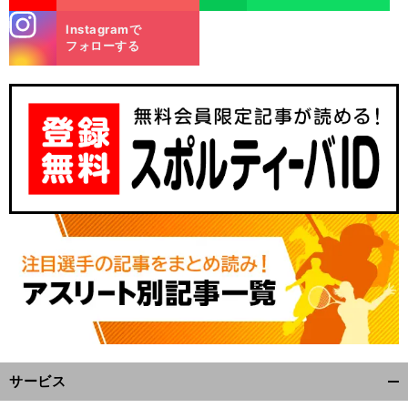
stagra
Instagramで
m
フォローする
・
前
へ
サービス
開