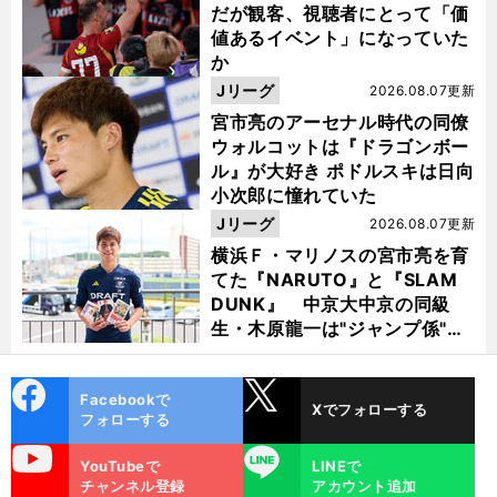
だが観客、視聴者にとって「価
値あるイベント」になっていた
か
Jリーグ
2026.08.07更新
宮市亮のアーセナル時代の同僚
ウォルコットは『ドラゴンボー
ル』が大好き ポドルスキは日向
小次郎に憧れていた
Jリーグ
2026.08.07更新
横浜Ｆ・マリノスの宮市亮を育
てた『NARUTO』と『SLAM
DUNK』 中京大中京の同級
生・木原龍一は"ジャンプ係"だ
った
cebo
X
Facebookで
Xでフォローする
ok
フォローする
uTube
LINE
YouTubeで
LINEで
チャンネル登録
アカウント追加