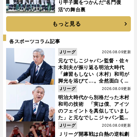
り甲子園をつかんだ"名門復
活"の舞台裏
もっと見る
各スポーツコラム記事
Jリーグ
2026.08.09更新
元なでしこジャパン監督・佐々
木則夫が振り返る明治大時代
「練習もしない（木村）和司が
脚光を浴びて...。全然面白くな
い４年間でした」
Jリーグ
2026.08.09更新
明治大時代から別格だった木村
和司の技術 「実は僕、アイツ
のフェイントを真似していまし
た」と元なでしこジャパン監
督・佐々木則夫
Jリーグ
2026.08.08更新
Ｊリーグ開幕戦は白熱の逆転劇