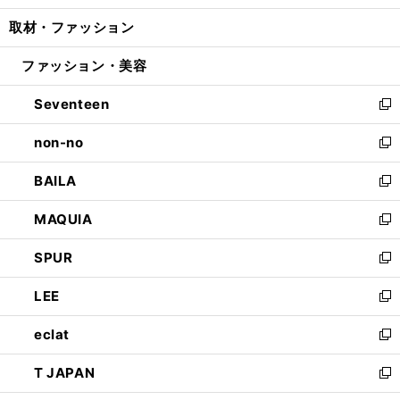
開
ウ
ン
ウ
し
取材・ファッション
く
で
ド
ィ
い
開
ウ
ン
ウ
ファッション・美容
く
で
ド
ィ
開
ウ
ン
Seventeen
く
で
ド
新
開
ウ
し
non-no
く
で
い
新
開
ウ
し
BAILA
く
ィ
い
新
ン
ウ
し
MAQUIA
ド
ィ
い
新
ウ
ン
ウ
し
SPUR
で
ド
ィ
い
新
開
ウ
ン
ウ
し
LEE
く
で
ド
ィ
い
新
開
ウ
ン
ウ
し
eclat
く
で
ド
ィ
い
新
開
ウ
ン
ウ
し
T JAPAN
く
で
ド
ィ
い
新
開
ウ
ン
ウ
し