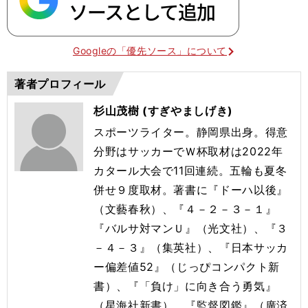
Googleの「優先ソース」について
著者プロフィール
杉山茂樹 (すぎやましげき)
スポーツライター。静岡県出身。得意
分野はサッカーでＷ杯取材は2022年
カタール大会で11回連続。五輪も夏冬
併せ９度取材。著書に『ドーハ以後』
（文藝春秋）、『４－２－３－１』
『バルサ対マンＵ』（光文社）、『３
－４－３』（集英社）、『日本サッカ
ー偏差値52』（じっぴコンパクト新
書）、『「負け」に向き合う勇気』
（星海社新書）、『監督図鑑』（廣済