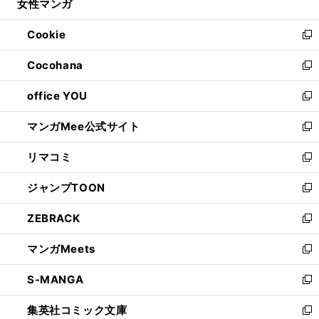
女性マンガ
く
で
ド
ィ
い
開
ウ
ン
ウ
Cookie
く
で
ド
ィ
新
開
ウ
ン
し
Cocohana
く
で
ド
い
新
開
ウ
ウ
し
office YOU
く
で
ィ
い
新
開
ン
ウ
し
マンガMee公式サイト
く
ド
ィ
い
新
ウ
ン
ウ
し
リマコミ
で
ド
ィ
い
新
開
ウ
ン
ウ
し
ジャンプTOON
く
で
ド
ィ
い
新
開
ウ
ン
ウ
し
ZEBRACK
く
で
ド
ィ
い
新
開
ウ
ン
ウ
し
マンガMeets
く
で
ド
ィ
い
新
開
ウ
ン
ウ
し
S-MANGA
く
で
ド
ィ
い
新
開
ウ
ン
ウ
し
集英社コミック文庫
く
で
ド
ィ
い
新