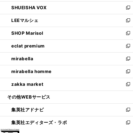
ウ
ン
ウ
し
SHUEISHA VOX
で
ド
ィ
い
新
開
ウ
ン
ウ
し
LEEマルシェ
く
で
ド
ィ
い
新
開
ウ
ン
ウ
し
SHOP Marisol
く
で
ド
ィ
い
新
開
ウ
ン
ウ
し
eclat premium
く
で
ド
ィ
い
新
開
ウ
ン
ウ
し
mirabella
く
で
ド
ィ
い
新
開
ウ
ン
ウ
し
mirabella homme
く
で
ド
ィ
い
新
開
ウ
ン
ウ
し
zakka market
く
で
ド
ィ
い
新
開
ウ
ン
ウ
し
その他WEBサービス
く
で
ド
ィ
い
開
ウ
ン
ウ
集英社アドナビ
く
で
ド
ィ
新
開
ウ
ン
し
集英社エディターズ・ラボ
く
で
ド
い
新
開
ウ
ウ
し