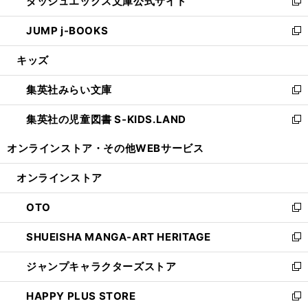
ダッシュエックス文庫公式サイト
く
ド
ィ
い
新
ウ
ン
ウ
し
JUMP j-BOOKS
で
ド
ィ
い
新
開
ウ
ン
ウ
し
キッズ
く
で
ド
ィ
い
開
ウ
ン
ウ
集英社みらい文庫
く
で
ド
ィ
新
開
ウ
ン
し
集英社の児童図書 S-KIDS.LAND
く
で
ド
い
新
開
ウ
ウ
し
オンラインストア・
その他WEBサービス
く
で
ィ
い
開
ン
ウ
オンラインストア
く
ド
ィ
ウ
ン
OTO
で
ド
新
開
ウ
し
SHUEISHA MANGA-ART HERITAGE
く
で
い
新
開
ウ
し
ジャンプキャラクターズストア
く
ィ
い
新
ン
ウ
し
HAPPY PLUS STORE
ド
ィ
い
新