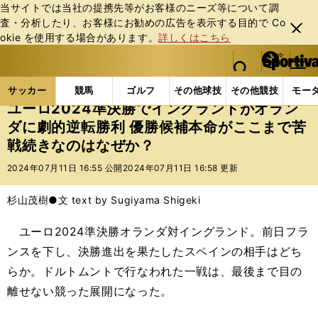
当サイトでは当社の提携先等がお客様のニーズ等について調
査・分析したり、お客様にお勧めの広告を表⽰する⽬的で Co
閉じ
okie を使⽤する場合があります。
詳しくはこちら
る
マイペ
web Sportiva (webスポルティーバ)
検索
メニュ
we
ー
サッカーの記事一覧
海外サッカー
海外サッカー
b
ジ
サッカー
競馬
ゴルフ
その他球技
その他競技
モー
ス
ユーロ2024準決勝でイングランドがオラン
ポ
ダに劇的逆転勝利 優勝候補本命がここまで苦
ル
戦続きなのはなぜか？
テ
ィ
2024年07月11日 16:55 公開
2024年07月11日 16:58 更新
ー
バ
杉山茂樹●文 text by Sugiyama Shigeki
ユーロ2024準決勝オランダ対イングランド。前日フラ
ンスを下し、決勝進出を果たしたスペインの相手はどち
らか。ドルトムントで行なわれた一戦は、最後まで目の
離せない競った展開になった。