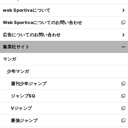
ウ
web Sportivaについて
で
開
Web Sportivaについてのお問い合わせ
く
新
し
広告についてのお問い合わせ
い
ウ
集英社サイト
ィ
開
ン
く/
マンガ
ド
閉
ウ
じ
少年マンガ
で
る
開
週刊少年ジャンプ
く
新
し
ジャンプSQ
い
新
ウ
し
Vジャンプ
ィ
い
新
ン
ウ
し
最強ジャンプ
ド
ィ
い
新
ウ
ン
ウ
し