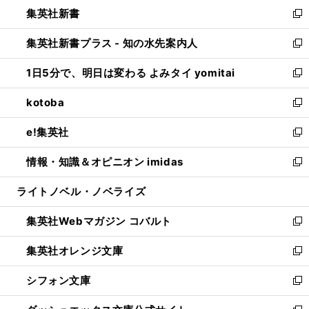
ウ
し
集英社新書
く
で
ィ
い
新
開
ン
ウ
し
集英社新書プラス - 知の水先案内人
く
ド
ィ
い
新
ウ
ン
ウ
し
1日5分で、明日は変わる よみタイ yomitai
で
ド
ィ
い
新
開
ウ
ン
ウ
し
kotoba
く
で
ド
ィ
い
新
開
ウ
ン
ウ
し
e!集英社
く
で
ド
ィ
い
新
開
ウ
ン
ウ
し
情報・知識＆オピニオン imidas
く
で
ド
ィ
い
新
開
ウ
ン
ウ
し
ライトノベル・ノベライズ
く
で
ド
ィ
い
開
ウ
ン
ウ
集英社Webマガジン コバルト
く
で
ド
ィ
新
開
ウ
ン
し
集英社オレンジ文庫
く
で
ド
い
新
開
ウ
ウ
し
シフォン文庫
く
で
ィ
い
新
開
ン
ウ
し