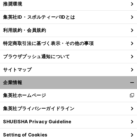
く/
推奨環境
閉
じ
集英社ID・スポルティーバIDとは
る
利用規約・会員規約
特定商取引法に基づく表示・その他の事項
ブラウザプッシュ通知について
サイトマップ
企業情報
開
く/
集英社ホームページ
新
閉
し
じ
集英社プライバシーガイドライン
い
る
ウ
SHUEISHA Privacy Guideline
ィ
ン
Setting of Cookies
ド