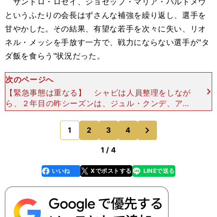
サンドロ・ロセイ、ジョゼップ・マリア・バルトメウ
というふたりの会長はずさんな補強を繰り返し、選手を
甘やかした。その結果、有望な若手を次々に失い、リオ
ネル・メッシを手放す一方で、戦力にならない選手が"タ
ダ飯を食らう"状況だった。
次のページへ
【緊急事態は重なる】 シャビは人員整理をしなが
ら、２年目の昨シーズンは、ジュル・クンデ、アン
ドレアス・クリステンセンなどを補強し、守備を再
建した。呼応するようにGKマルク・アンドレ・テ
次
1
2
3
4
のページへ
ア・シュテーゲ
1 / 4
いいね
Xでポストする
LINEで送る
line
faceboo
x
k