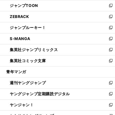
ウ
ン
ウ
し
ジャンプTOON
く
で
ド
ィ
い
新
開
ウ
ン
ウ
し
ZEBRACK
く
で
ド
ィ
い
新
開
ウ
ン
ウ
し
ジャンプルーキー！
く
で
ド
ィ
い
新
開
ウ
ン
ウ
し
S-MANGA
く
で
ド
ィ
い
新
開
ウ
ン
ウ
し
集英社ジャンプリミックス
く
で
ド
ィ
い
新
開
ウ
ン
ウ
し
集英社コミック文庫
く
で
ド
ィ
い
新
開
ウ
ン
ウ
し
青年マンガ
く
で
ド
ィ
い
開
ウ
ン
ウ
週刊ヤングジャンプ
く
で
ド
ィ
新
開
ウ
ン
し
ヤングジャンプ定期購読デジタル
く
で
ド
い
新
開
ウ
ウ
し
ヤンジャン！
く
で
ィ
い
新
開
ン
ウ
し