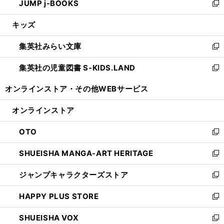
JUMP j-BOOKS
で
ド
ィ
い
新
開
ウ
ン
ウ
し
キッズ
く
で
ド
ィ
い
開
ウ
ン
ウ
集英社みらい文庫
く
で
ド
ィ
新
開
ウ
ン
し
集英社の児童図書 S-KIDS.LAND
く
で
ド
い
新
開
ウ
ウ
し
オンラインストア・
その他WEBサービス
く
で
ィ
い
開
ン
ウ
オンラインストア
く
ド
ィ
ウ
ン
OTO
で
ド
新
開
ウ
し
SHUEISHA MANGA-ART HERITAGE
く
で
い
新
開
ウ
し
ジャンプキャラクターズストア
く
ィ
い
新
ン
ウ
し
HAPPY PLUS STORE
ド
ィ
い
新
ウ
ン
ウ
し
SHUEISHA VOX
で
ド
ィ
い
新