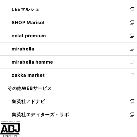
開
ウ
ン
ウ
し
LEEマルシェ
く
で
ド
ィ
い
新
開
ウ
ン
ウ
し
SHOP Marisol
く
で
ド
ィ
い
新
開
ウ
ン
ウ
し
eclat premium
く
で
ド
ィ
い
新
開
ウ
ン
ウ
し
mirabella
く
で
ド
ィ
い
新
開
ウ
ン
ウ
し
mirabella homme
く
で
ド
ィ
い
新
開
ウ
ン
ウ
し
zakka market
く
で
ド
ィ
い
新
開
ウ
ン
ウ
し
その他WEBサービス
く
で
ド
ィ
い
開
ウ
ン
ウ
集英社アドナビ
く
で
ド
ィ
新
開
ウ
ン
し
集英社エディターズ・ラボ
く
で
ド
い
新
開
ウ
ウ
し
く
で
ィ
い
開
ン
ウ