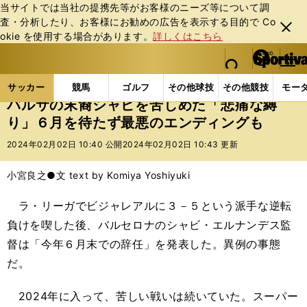
当サイトでは当社の提携先等がお客様のニーズ等について調
査・分析したり、お客様にお勧めの広告を表⽰する⽬的で Co
閉じ
okie を使⽤する場合があります。
詳しくはこちら
る
マイペ
web Sportiva (webスポルティーバ)
検索
メニュ
we
ー
サッカーの記事一覧
海外サッカー
海外サッカー
b
ジ
サッカー
競馬
ゴルフ
その他球技
その他競技
モー
ス
バルサの末裔シャビを苦しめた「悲痛な縛
ポ
り」６月を待たず最悪のエンディングも
ル
テ
2024年02月02日 10:40 公開
2024年02月02日 10:43 更新
ィ
ー
小宮良之●文 text by Komiya Yoshiyuki
バ
ラ・リーガでビジャレアルに３－５という派手な逆転
負けを喫した後、バルセロナのシャビ・エルナンデス監
督は「今年６月末での辞任」を発表した。異例の事態
だ。
2024年に入って、苦しい戦いは続いていた。スーパー