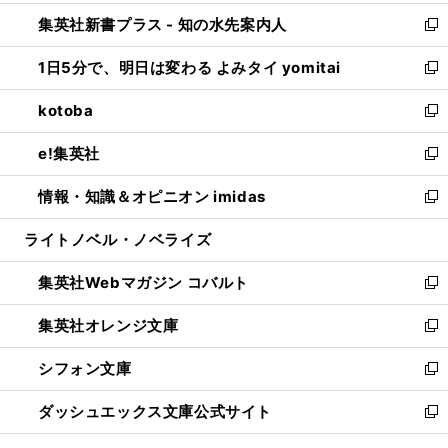
開
ン
ウ
し
集英社新書プラス - 知の水先案内人
く
ド
ィ
い
新
ウ
ン
ウ
し
1日5分で、明日は変わる よみタイ yomitai
で
ド
ィ
い
新
開
ウ
ン
ウ
し
kotoba
く
で
ド
ィ
い
新
開
ウ
ン
ウ
し
e!集英社
く
で
ド
ィ
い
新
開
ウ
ン
ウ
し
情報・知識＆オピニオン imidas
く
で
ド
ィ
い
新
開
ウ
ン
ウ
し
ライトノベル・ノベライズ
く
で
ド
ィ
い
開
ウ
ン
ウ
集英社Webマガジン コバルト
く
で
ド
ィ
新
開
ウ
ン
し
集英社オレンジ文庫
く
で
ド
い
新
開
ウ
ウ
し
シフォン文庫
く
で
ィ
い
新
開
ン
ウ
し
ダッシュエックス文庫公式サイト
く
ド
ィ
い
新
ウ
ン
ウ
し