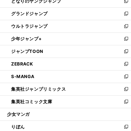
となりのヤングジャンプ
く
ド
ィ
い
新
ウ
ン
ウ
し
グランドジャンプ
で
ド
ィ
い
新
開
ウ
ン
ウ
し
ウルトラジャンプ
く
で
ド
ィ
い
新
開
ウ
ン
ウ
し
少年ジャンプ+
く
で
ド
ィ
い
新
開
ウ
ン
ウ
し
ジャンプTOON
く
で
ド
ィ
い
新
開
ウ
ン
ウ
し
ZEBRACK
く
で
ド
ィ
い
新
開
ウ
ン
ウ
し
S-MANGA
く
で
ド
ィ
い
新
開
ウ
ン
ウ
し
集英社ジャンプリミックス
く
で
ド
ィ
い
新
開
ウ
ン
ウ
し
集英社コミック文庫
く
で
ド
ィ
い
新
開
ウ
ン
ウ
し
少女マンガ
く
で
ド
ィ
い
開
ウ
ン
ウ
りぼん
く
で
ド
ィ
新