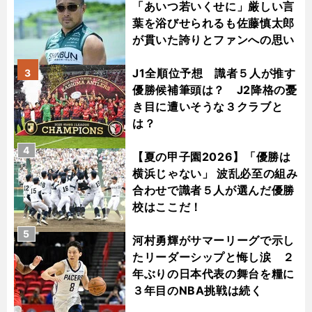
「あいつ若いくせに」厳しい言
葉を浴びせられるも佐藤慎太郎
が貫いた誇りとファンへの思い
J1全順位予想 識者５人が推す
3
優勝候補筆頭は？ J2降格の憂
き目に遭いそうな３クラブと
は？
4
【夏の甲子園2026】「優勝は
横浜じゃない」 波乱必至の組み
合わせで識者５人が選んだ優勝
校はここだ！
5
河村勇輝がサマーリーグで示し
たリーダーシップと悔し涙 ２
年ぶりの日本代表の舞台を糧に
３年目のNBA挑戦は続く