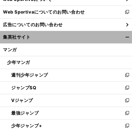
開
Web Sportivaについてのお問い合わせ
く
新
し
広告についてのお問い合わせ
い
ウ
集英社サイト
ィ
開
ン
く/
マンガ
ド
閉
ウ
じ
少年マンガ
で
る
開
週刊少年ジャンプ
く
新
し
ジャンプSQ
い
新
ウ
し
Vジャンプ
ィ
い
新
ン
ウ
し
最強ジャンプ
ド
ィ
い
新
ウ
ン
ウ
し
少年ジャンプ+
で
ド
ィ
い
新
開