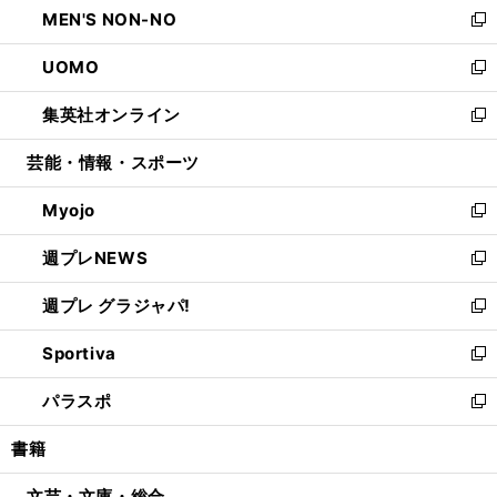
MEN'S NON-NO
く
で
ド
ィ
い
新
開
ウ
ン
ウ
し
UOMO
く
で
ド
ィ
い
新
開
ウ
ン
ウ
し
集英社オンライン
く
で
ド
ィ
い
新
開
ウ
ン
ウ
し
芸能・情報・スポーツ
く
で
ド
ィ
い
開
ウ
ン
ウ
Myojo
く
で
ド
ィ
新
開
ウ
ン
し
週プレNEWS
く
で
ド
い
新
開
ウ
ウ
し
週プレ グラジャパ!
く
で
ィ
い
新
開
ン
ウ
し
Sportiva
く
ド
ィ
い
新
ウ
ン
ウ
し
パラスポ
で
ド
ィ
い
新
開
ウ
ン
ウ
し
書籍
く
で
ド
ィ
い
開
ウ
ン
ウ
文芸・文庫・総合
く
で