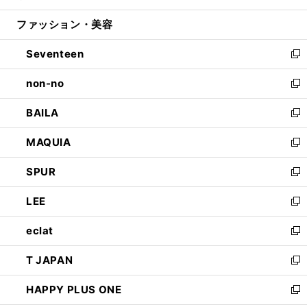
開
ウ
ン
ウ
ファッション・美容
く
で
ド
ィ
開
ウ
ン
Seventeen
く
で
ド
新
開
ウ
し
non-no
く
で
い
新
開
ウ
し
BAILA
く
ィ
い
新
ン
ウ
し
MAQUIA
ド
ィ
い
新
ウ
ン
ウ
し
SPUR
で
ド
ィ
い
新
開
ウ
ン
ウ
し
LEE
く
で
ド
ィ
い
新
開
ウ
ン
ウ
し
eclat
く
で
ド
ィ
い
新
開
ウ
ン
ウ
し
T JAPAN
く
で
ド
ィ
い
新
開
ウ
ン
ウ
し
HAPPY PLUS ONE
く
で
ド
ィ
い
新
開
ウ
ン
ウ
し