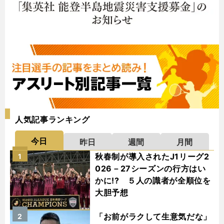
人気記事ランキング
今日
昨日
週間
月間
秋春制が導入されたJ1リーグ2
1
026－27シーズンの行方はい
かに!? ５人の識者が全順位を
大胆予想
「お前がラクして生意気だな」
2