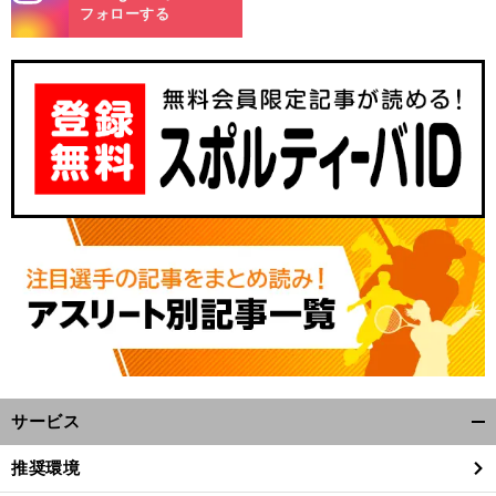
m
フォローする
？
前
へ
サービス
開
く/
推奨環境
閉