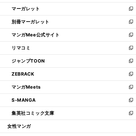
開
ウ
ン
し
マーガレット
く
で
ド
い
新
開
ウ
ウ
し
別冊マーガレット
く
で
ィ
い
新
開
ン
ウ
し
マンガMee公式サイト
く
ド
ィ
い
新
ウ
ン
ウ
し
リマコミ
で
ド
ィ
い
新
開
ウ
ン
ウ
し
ジャンプTOON
く
で
ド
ィ
い
新
開
ウ
ン
ウ
し
ZEBRACK
く
で
ド
ィ
い
新
開
ウ
ン
ウ
し
マンガMeets
く
で
ド
ィ
い
新
開
ウ
ン
ウ
し
S-MANGA
く
で
ド
ィ
い
新
開
ウ
ン
ウ
し
集英社コミック文庫
く
で
ド
ィ
い
新
開
ウ
ン
ウ
し
女性マンガ
く
で
ド
ィ
い
開
ウ
ン
ウ