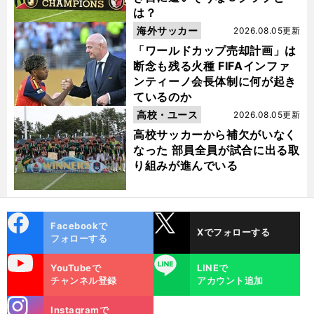
は？
海外サッカー
2026.08.05更新
「ワールドカップ売却計画」は
断念も残る火種 FIFAインファ
ンティーノ会長体制に何が起き
ているのか
高校・ユース
2026.08.05更新
高校サッカーから補欠がいなく
なった 部員全員が試合に出る取
り組みが進んでいる
cebo
X
Facebookで
Xでフォローする
ok
フォローする
uTube
LINE
YouTubeで
LINEで
チャンネル登録
アカウント追加
stagra
Instagramで