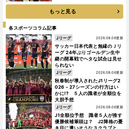
もっと見る
各スポーツコラム記事
Jリーグ
2026.08.06更新
サッカー日本代表と無縁のＪリ
ーグ 24年ぶりゴールデン生中
継の開幕戦でヘタな試合は見せ
られない
Jリーグ
2026.08.06更新
秋春制が導入されたJ1リーグ2
026－27シーズンの行方はい
かに!? ５人の識者が全順位を
大胆予想
Jリーグ
2026.08.06更新
J1全順位予想 識者５人が推す
優勝候補筆頭は？ J2降格の憂
き目に遭いそうな３クラブと