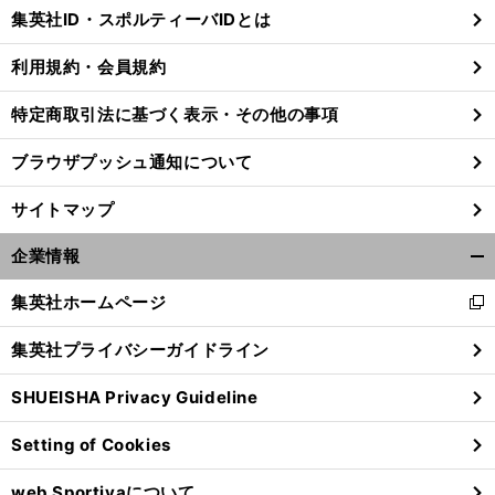
じ
集英社ID・スポルティーバIDとは
る
利用規約・会員規約
特定商取引法に基づく表示・その他の事項
ブラウザプッシュ通知について
サイトマップ
企業情報
開
く/
集英社ホームページ
新
閉
し
じ
集英社プライバシーガイドライン
い
る
ウ
SHUEISHA Privacy Guideline
ィ
ン
Setting of Cookies
ド
ウ
web Sportivaについて
で