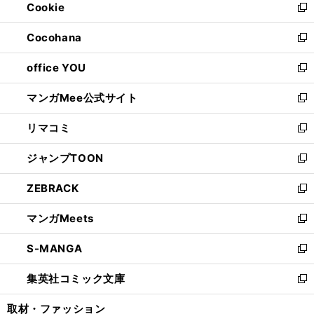
Cookie
く
で
ド
ィ
新
開
ウ
ン
し
Cocohana
く
で
ド
い
新
開
ウ
ウ
し
office YOU
く
で
ィ
い
新
開
ン
ウ
し
マンガMee公式サイト
く
ド
ィ
い
新
ウ
ン
ウ
し
リマコミ
で
ド
ィ
い
新
開
ウ
ン
ウ
し
ジャンプTOON
く
で
ド
ィ
い
新
開
ウ
ン
ウ
し
ZEBRACK
く
で
ド
ィ
い
新
開
ウ
ン
ウ
し
マンガMeets
く
で
ド
ィ
い
新
開
ウ
ン
ウ
し
S-MANGA
く
で
ド
ィ
い
新
開
ウ
ン
ウ
し
集英社コミック文庫
く
で
ド
ィ
い
新
開
ウ
ン
ウ
し
取材・ファッション
く
で
ド
ィ
い