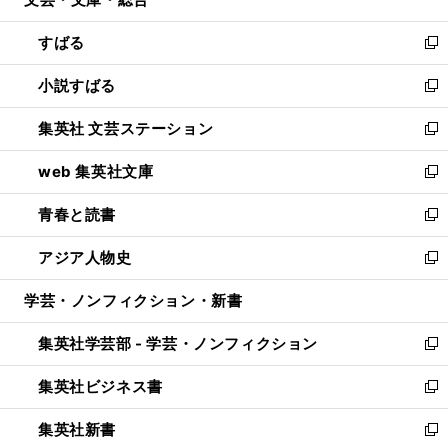
ド
ィ
開
ウ
ン
すばる
く
で
ド
新
開
ウ
し
小説すばる
く
で
い
新
開
ウ
し
集英社 文芸ステーション
く
ィ
い
新
ン
ウ
し
web 集英社文庫
ド
ィ
い
新
ウ
ン
ウ
し
青春と読書
で
ド
ィ
い
新
開
ウ
ン
ウ
し
アジア人物史
く
で
ド
ィ
い
新
開
ウ
ン
ウ
し
学芸・ノンフィクション・新書
く
で
ド
ィ
い
開
ウ
ン
ウ
集英社学芸部 - 学芸・ノンフィクション
く
で
ド
ィ
新
開
ウ
ン
し
集英社ビジネス書
く
で
ド
い
新
開
ウ
ウ
し
集英社新書
く
で
ィ
い
新