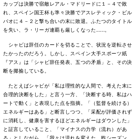
カップは決勝で宿敵レアル・マドリードに１－４で敗
れ、スペイン国王杯も準々決勝でアスレティック・ビル
バオに４－２と撃ち合いの末に敗退。ふたつのタイトル
を失い、ラ・リーガ連覇も厳しくなった......。
シャビは辞任のカードを切ることで、状況を逆転させ
たかったのだろう。しかし、スペイン大手スポーツ紙
『アス』は「シャビ辞任発表、五つの矛盾」と、その決
断を揶揄している。
たとえばシャビが「私は理性的な人間で、考えた末に
合理的決断をした」と言う一方、「決断する時、私はハ
ートで動く」と表現した点を指摘。「（監督を続ける）
エネルギーはある」と断言しつつ、「采配が評価されず
に消耗し、健康を害するほどエネルギーはダウンした」
と証言していること、「マイナスの力学（流れ）があ
る」としながら、「我々は流れを変えた。昨シーズン、