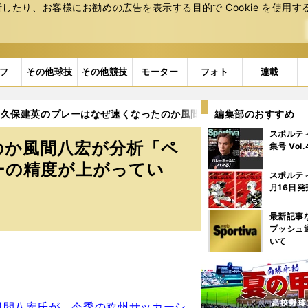
たり、お客様にお勧めの広告を表⽰する⽬的で Cookie を使⽤す
フ
その他球技
その他競技
モーター
フォト
連載
久保建英のプレーはなぜ速くなったのか風間八宏が分析「ペナルテ
編集部のおすすめ
スポルテ
のか風間八宏が分析「ペ
集号 Vol
ーの精度が上がってい
スポルテ
月16日発
最新記事
プッシュ
いて
風間八宏氏が、今季の欧州サッカーシ