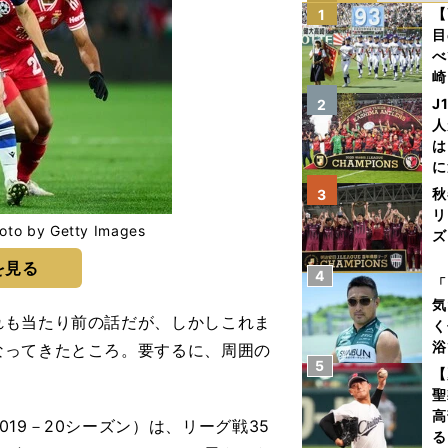
【
1
目
べ
崎
「
J
2
て
人
は
に
と
秋
3
リ
y Getty Images
ズ
を見る
4
を
「
気
も当たり前の話だが、しかしこれま
く
浴
なってきたところ。要するに、周囲の
5
太
【
ァ
聖
高
19－20シーズン）は、リーグ戦35
る