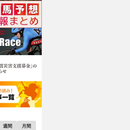
週間
月間