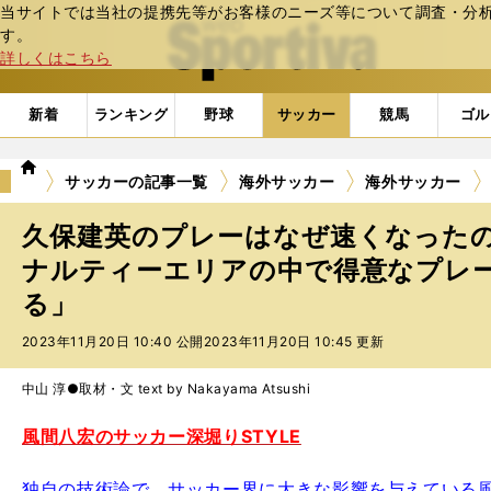
当サイトでは当社の提携先等がお客様のニーズ等について調査・分析し
web Sportiva (webスポルティーバ)
す。
詳しくはこちら
新着
ランキング
野球
サッカー
競馬
ゴル
we
サッカーの記事一覧
海外サッカー
海外サッカー
b
ス
久保建英のプレーはなぜ速くなった
ポ
ル
ナルティーエリアの中で得意なプレ
テ
る」
ィ
ー
2023年11月20日 10:40 公開
2023年11月20日 10:45 更新
バ
中山 淳●取材・文 text by Nakayama Atsushi
風間八宏のサッカー深堀りSTYLE
独自の技術論で、サッカー界に大きな影響を与えている