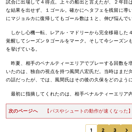
試合に出場して４得点。上々の船出と言えたが、２年目
な結果を出せず、１ゴール。確かにヘタフェを残留に導
にマジョルカに復帰してもゴール数は１と、伸び悩んで
しかし心機一転、レアル・マドリーから完全移籍した４
覚醒してシーズン９ゴールをマーク。そして今シーズン
を挙げている。
昨夏、相手のペナルティーエリアでプレーする回数を増
いたのは、独自の視点を持つ風間八宏氏だ。当時はまだ
の話だったが、では、風間氏はその後の久保をどのよう
最初に指摘してくれたのは、相手ペナルティーエリア
次のページへ
【パスやシュートの動作が速くなった
はボールが自分の体から離れないままプレーするのが得
在は相手ペナルティーエリアの中でそのテクニックを生
次
ています。しかもその精
1
2
3
のページへ