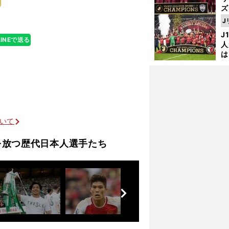
ズ
J
を
J
LINEで送る
人
は
に
と
ついて
」
を放つ歴代日本人選手たち
前
へ