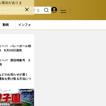
る場合がありま
マイペ
閉じ
検索
メニュ
ー
る
す
ジ
る
動画
インフォ
ィーエリアの中で得意なプレーの精度が上がっている」
ィーバ バレーボール特
.4 6月30日発売
ィーバ 部活特集号 3
売
などのお知らせが届く
通知を受け取る方法につ