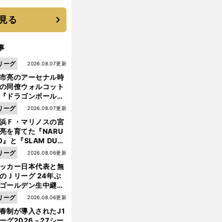
 それでもプロではな
大学進学を選ぶ理由
見る
事
リーグ
2026.08.07更新
市亮のアーセナル時
の同僚ウォルコット
『ドラゴンボール』
大好き ポドルスキは
リーグ
2026.08.07更新
向小次郎に憧れてい
浜Ｆ・マリノスの宮
亮を育てた『NARU
O』と『SLAM DUN
』 中京大中京の同
リーグ
2026.08.06更新
生・木原龍一は"ジ
ッカー日本代表と無
ンプ係"だった
のＪリーグ 24年ぶ
ゴールデン生中継の
幕戦でヘタな試合は
リーグ
2026.08.06更新
せられない
春制が導入されたJ1
ーグ2026－27シー