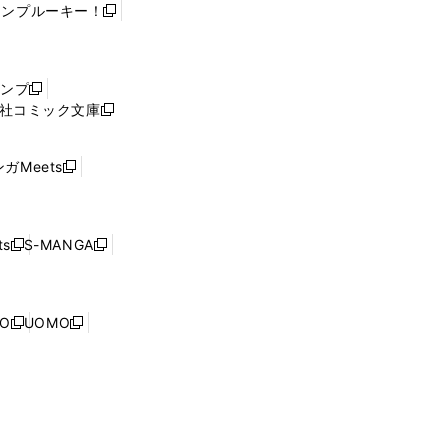
ャンプルーキー！
新
し
い
ウ
ャンプ
新
ィ
社コミック文庫
し
新
ン
い
し
ド
ウ
い
ウ
ガMeets
新
ィ
ウ
で
し
ン
ィ
開
い
ド
ン
く
ウ
ウ
ド
s
S-MANGA
新
新
ィ
で
ウ
し
し
ン
開
で
い
い
ド
く
開
ウ
ウ
ウ
NO
UOMO
く
新
新
ィ
ィ
で
し
し
ン
ン
開
い
い
ド
ド
く
ウ
ウ
ウ
ウ
ィ
ィ
で
で
ン
ン
開
開