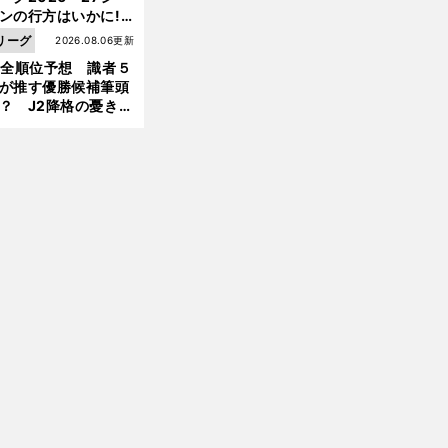
ンの行方はいかに!?
５人の識者が全順位
リーグ
2026.08.06更新
大胆予想
1全順位予想 識者５
が推す優勝候補筆頭
？ J2降格の憂き目
遭いそうな３クラブ
は？
前
へ