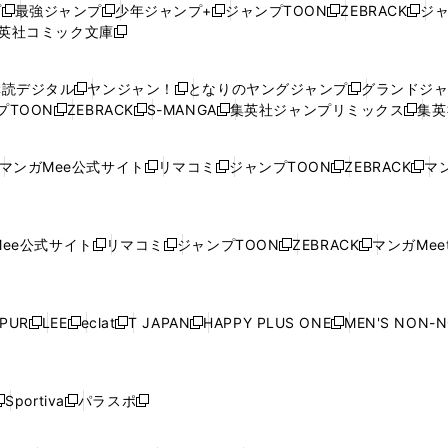
プ
最強ジャンプ
少年ジャンプ+
ジャンプTOON
ZEBRACK
ジ
新
新
新
新
新
英社コミック文庫
し
新
し
し
し
し
い
い
し
い
い
い
ウ
ウ
い
ウ
ウ
ウ
購読デジタル
ヤンジャン！
となりのヤングジャンプ
グランドジ
新
新
新
ィ
ィ
ウ
ィ
ィ
ィ
プTOON
ZEBRACK
S-MANGA
集英社ジャンプリミックス
集英
新
し
新
し
新
し
新
ン
ン
ィ
ン
ン
ン
し
い
し
い
し
い
し
ド
ド
ン
ド
ド
ド
い
ウ
い
ウ
い
ウ
い
ウ
ウ
ド
ウ
ウ
ウ
マンガMee公式サイト
リマコミ
ジャンプTOON
ZEBRACK
マン
新
新
新
新
ウ
ィ
ウ
ィ
ウ
ィ
ウ
で
で
ウ
で
で
で
し
し
し
し
し
ィ
ン
ィ
ン
ィ
ン
ィ
開
開
で
開
開
開
い
い
い
い
い
ン
ド
ン
ド
ン
ド
ン
く
く
開
く
く
く
ウ
ウ
ウ
ウ
ウ
ド
ウ
ド
ウ
ド
ウ
ド
ee公式サイト
リマコミ
ジャンプTOON
ZEBRACK
マンガMeet
く
新
新
新
新
ィ
ィ
ィ
ィ
ィ
ウ
で
ウ
で
ウ
で
ウ
し
し
し
し
ン
ン
ン
ン
ン
で
開
で
開
で
開
で
い
い
い
い
ド
ド
ド
ド
ド
開
く
開
く
開
く
開
ウ
ウ
ウ
ウ
ウ
ウ
ウ
ウ
ウ
PUR
LEE
eclat
T JAPAN
HAPPY PLUS ONE
MEN'S NON-
く
く
く
く
新
新
新
新
新
ィ
ィ
ィ
ィ
で
で
で
で
で
し
し
し
し
し
ン
ン
ン
ン
開
開
開
開
開
い
い
い
い
い
ド
ド
ド
ド
く
く
く
く
く
ウ
ウ
ウ
ウ
ウ
ウ
ウ
ウ
ウ
Sportiva
パラスポ
新
新
ィ
ィ
ィ
ィ
ィ
で
で
で
で
し
し
し
ン
ン
ン
ン
ン
開
開
開
開
い
い
い