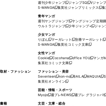
週刊少年ジャンプ
ジャンプSQ
Vジャン
ド
ン
新
新
S-MANGA
集英社ジャンプリミックス
集
ウ
ド
新
し
し
新
で
ウ
し
い
い
し
青年マンガ
開
で
い
ウ
ウ
い
週刊ヤングジャンプ
ヤングジャンプ定期
新
く
開
ウ
ィ
ィ
ウ
ウルトラジャンプ
少年ジャンプ+
ジャン
新
し
新
く
ィ
ン
ン
ィ
し
い
し
ン
ド
ド
ン
少女マンガ
い
ウ
い
ド
ウ
ウ
ド
りぼん
マーガレット
別冊マーガレット
新
新
新
ウ
ィ
ウ
ウ
で
で
ウ
S-MANGA
集英社コミック文庫
し
新
し
新
ィ
ン
ィ
で
開
開
で
い
し
い
し
ン
ド
ン
女性マンガ
開
く
く
開
ウ
い
ウ
い
ド
ウ
ド
Cookie
Cocohana
office YOU
マンガM
く
く
新
新
新
ィ
ウ
ィ
ウ
ウ
で
ウ
集英社コミック文庫
し
新
し
し
ン
ィ
ン
ィ
で
開
で
い
し
い
い
ド
ン
ド
ン
取材・ファッション
ファッション・美容
開
く
開
ウ
い
ウ
ウ
ウ
ド
ウ
ド
Seventeen
non-no
BAILA
MAQUIA
S
く
く
新
新
新
新
ィ
ウ
ィ
ィ
で
ウ
で
ウ
集英社オンライン
し
新
し
し
し
ン
ィ
ン
ン
開
で
開
で
い
し
い
い
い
ド
ン
ド
ド
芸能・情報・スポーツ
く
開
く
開
ウ
い
ウ
ウ
ウ
ウ
ド
ウ
ウ
Myojo
週プレNEWS
週プレ グラジャパ!
く
く
新
新
新
ィ
ウ
ィ
ィ
ィ
で
ウ
で
で
し
し
ン
ィ
ン
ン
ン
書籍
文芸・文庫・総合
開
で
開
開
い
い