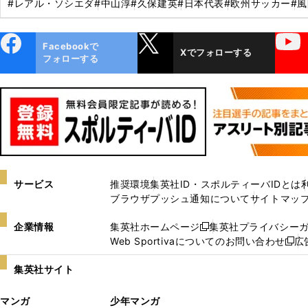
#レアル・ソシエダ
#中山淳
#久保建英
#日本代表
#欧州サッカー
#
ebo
X
YouTube
Facebookで
Xでフォローする
ok
フォローする
サービス
推奨環境
集英社ID・スポルティーバIDとは
ブラウザプッシュ通知について
サイトマッ
企業情報
集英社ホームページ
集英社プライバシー
新
Web Sportivaについてのお問い合わせ
広
し
新
い
し
集英社サイト
ウ
い
ィ
ウ
マンガ
少年マンガ
ン
ィ