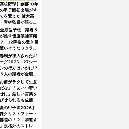
高校野球】創部10年
の甲子園初出場がす
てを変えた 健大高
・青栁監督が語る
機動破壊」はこうし
1全順位予想 識者５
生まれた
が推す優勝候補筆頭
？ J2降格の憂き目
遭いそうな３クラブ
は？
春制が導入されたJ1
ーグ2026－27シー
ンの行方はいかに!?
５人の識者が全順位
大胆予想
お前がラクして生意
だな」「あいつ若い
せに」厳しい言葉を
びせられるも佐藤慎
郎が貫いた誇りとフ
夏の甲子園2026】
ンへの思い
隷クリストファー・
部陸の「２回加速す
」規格外のストレー