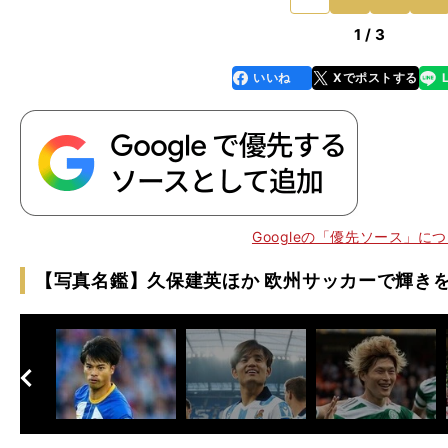
1 / 3
いいね
Xでポストする
line
faceboo
x
k
Googleの「優先ソース」に
・
無
【写真名鑑】久保建英ほか 欧州サッカーで輝き
へ
次