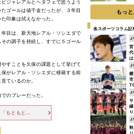
はビジャレアルとヘタフェで思うよう
ト
く
いたゴールは値千金だったが、３年目
もっと
いた印象は拭えなかった。
各スポーツコラム記
年目は、新天地レアル・ソシエダで
J
もその調子を持続し、すでに５ゴール
宮
代
は
やすことを久保の課題として挙げて
が
J
日
久保がレアル・ソシエダに移籍する前
横
た
市
に見ているのか。
T
K
J
内でのプレーだった。
級
サ
ャ
縁
り
】「もともと彼
開
意でしたが、現
J
見
かすことができ
秋
リ