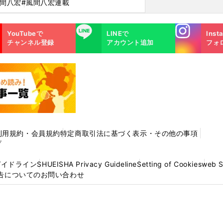
風間八宏
#風間八宏連載
Instagra
LINE
YouTubeで
LINEで
Inst
m
チャンネル登録
アカウント追加
フォ
利用規約・会員規約
特定商取引法に基づく表示・その他の事項
プ
ガイドライン
SHUEISHA Privacy Guideline
Setting of Cookies
web 
告についてのお問い合わせ