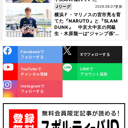
Jリーグ
2026.08.07更新
横浜Ｆ・マリノスの宮市亮を育
てた『NARUTO』と『SLAM
DUNK』 中京大中京の同級
生・木原龍一は"ジャンプ係"だ
った
cebo
X
Facebookで
Xでフォローする
ok
フォローする
uTube
LINE
YouTubeで
LINEで
チャンネル登録
アカウント追加
stagra
Instagramで
m
フォローする