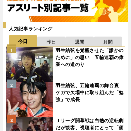
人気記事ランキング
今日
昨日
週間
月間
羽生結弦を覚醒させた「誰かの
1
ために」の思い 五輪連覇の偉
業への道のり
羽生結弦、五輪連覇の舞台裏
2
ケガで欠場中に取り組んだ「勉
強」で成長
Ｊリーグ開幕戦は白熱の逆転劇
3
だが観客、視聴者にとって「価