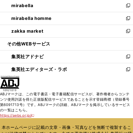
し
mirabella
く
で
ド
ィ
い
新
開
ウ
ン
ウ
し
mirabella homme
く
で
ド
ィ
い
新
開
ウ
ン
ウ
し
zakka market
く
で
ド
ィ
い
新
開
ウ
ン
ウ
し
その他WEBサービス
く
で
ド
ィ
い
開
ウ
ン
ウ
集英社アドナビ
く
で
ド
ィ
新
開
ウ
ン
し
集英社エディターズ・ラボ
く
で
ド
い
新
開
ウ
ウ
し
く
で
ィ
い
開
ン
ウ
ABJマークは、この電子書店・電子書籍配信サービスが、著作権者からコンテ
く
ド
ィ
ンツ使用許諾を得た正規版配信サービスであることを示す登録商標（登録番号
ウ
ン
第6091713号）です。ABJマークの詳細、ABJマークを掲示しているサービス
で
ド
の一覧はこちら。
開
ウ
https://aebs.or.jp/
新
く
で
し
い
開
本ホームページに記載の文章・画像・写真などを無断で複製するこ
ウ
く