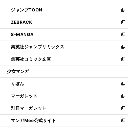
開
ウ
ン
ウ
し
ジャンプTOON
く
で
ド
ィ
い
新
開
ウ
ン
ウ
し
ZEBRACK
く
で
ド
ィ
い
新
開
ウ
ン
ウ
し
S-MANGA
く
で
ド
ィ
い
新
開
ウ
ン
ウ
し
集英社ジャンプリミックス
く
で
ド
ィ
い
新
開
ウ
ン
ウ
し
集英社コミック文庫
く
で
ド
ィ
い
新
開
ウ
ン
ウ
し
少女マンガ
く
で
ド
ィ
い
開
ウ
ン
ウ
りぼん
く
で
ド
ィ
新
開
ウ
ン
し
マーガレット
く
で
ド
い
新
開
ウ
ウ
し
別冊マーガレット
く
で
ィ
い
新
開
ン
ウ
し
マンガMee公式サイト
く
ド
ィ
い
新
ウ
ン
ウ
し