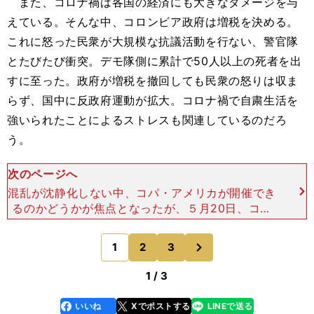
また、コロナ禍は各国の経済にも大きなダメージを与
えている。そんな中、コロンビア政府は増税を決める。
これに怒った民衆が大規模な抗議活動を行ない、警官隊
とたびたび衝突。デモ隊側に累計で50人以上の死者を出
すに至った。政府が増税を撤回しても民衆の怒りは収ま
らず、国中に反政府運動が拡大。コロナ禍で自粛生活を
強いられたことによるストレスも関連しているのだろ
う。
次のページへ
混乱が沈静化しない中、コパ・アメリカが開催でき
るのかどうかが焦点となったが、５月20日、コロ
ンビア政府はコロナの蔓延を表向きの理由としてC
ONMEBOL（南米サッカー連盟）に11月への延期を
次
1
2
3
のページへ
要請。しか
1 / 3
いいね
Xでポストする
LINEで送る
line
faceboo
x
k