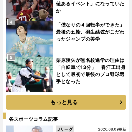
値あるイベント」になっていた
か
4
「僕なりの４回転半ができた」
最後の五輪、羽生結弦がこだわ
ったジャンプの美学
5
栗原陵矢が無名校進学の理由は
「自転車で13分」 春江工出身
として最初で最後のプロ野球選
手となった
もっと見る
各スポーツコラム記事
Jリーグ
2026.08.09更新