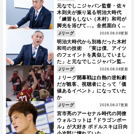
元なでしこジャパン監督・佐々
木則夫が振り返る明治大時代
「練習もしない（木村）和司が
脚光を浴びて...。全然面白くな
い４年間でした」
Jリーグ
2026.08.09更新
明治大時代から別格だった木村
和司の技術 「実は僕、アイツ
のフェイントを真似していまし
た」と元なでしこジャパン監
督・佐々木則夫
Jリーグ
2026.08.08更新
Ｊリーグ開幕戦は白熱の逆転劇
だが観客、視聴者にとって「価
値あるイベント」になっていた
か
Jリーグ
2026.08.07更新
宮市亮のアーセナル時代の同僚
ウォルコットは『ドラゴンボー
ル』が大好き ポドルスキは日向
小次郎に憧れていた