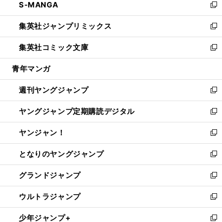
S-MANGA
く
で
ド
ィ
い
新
開
ウ
ン
ウ
し
集英社ジャンプリミックス
く
で
ド
ィ
い
新
開
ウ
ン
ウ
し
集英社コミック文庫
く
で
ド
ィ
い
新
開
ウ
ン
ウ
し
青年マンガ
く
で
ド
ィ
い
開
ウ
ン
ウ
週刊ヤングジャンプ
く
で
ド
ィ
新
開
ウ
ン
し
ヤングジャンプ定期購読デジタル
く
で
ド
い
新
開
ウ
ウ
し
ヤンジャン！
く
で
ィ
い
新
開
ン
ウ
し
となりのヤングジャンプ
く
ド
ィ
い
新
ウ
ン
ウ
し
グランドジャンプ
で
ド
ィ
い
新
開
ウ
ン
ウ
し
ウルトラジャンプ
く
で
ド
ィ
い
新
開
ウ
ン
ウ
し
少年ジャンプ+
く
で
ド
ィ
い
新