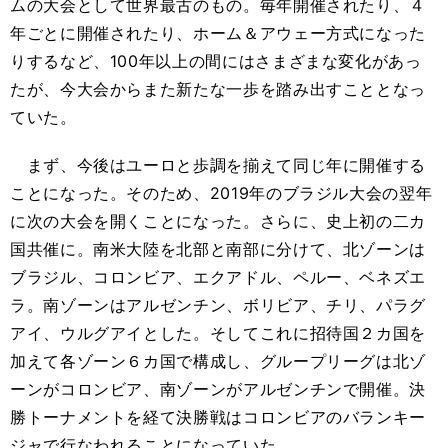
ムの大会として世界最古のもの。毎年開催されたり、４
年ごとに開催されたり、ホーム＆アウェー方式になった
りするなど、100年以上の間にはさまざまな変化があっ
たが、今大会からまた新たな一歩を踏み出すこととなっ
ていた。
まず、今後はユーロと歩調を揃えて同じ年に開催する
ことになった。そのため、2019年のブラジル大会の翌年
に次の大会を開くことになった。さらに、史上初の二カ
国共催に。南米大陸を北部と南部に分けて、北ゾーンは
ブラジル、コロンビア、エクアドル、ペルー、ベネズエ
ラ。南ゾーンはアルゼンチン、ボリビア、チリ、パラグ
アイ、ウルグアイとした。そしてこれに招待国２カ国を
加えて各ゾーン６カ国で構成し、グループリーグは北ゾ
ーンがコロンビア、南ゾーンがアルゼンチンで開催。決
勝トーナメントを経て決勝戦はコロンビアのバランキー
ジャで行なわれることになっていた。