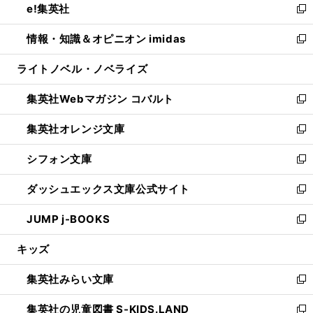
e!集英社
く
で
ド
ィ
い
新
開
ウ
ン
ウ
し
情報・知識＆オピニオン imidas
く
で
ド
ィ
い
新
開
ウ
ン
ウ
し
ライトノベル・ノベライズ
く
で
ド
ィ
い
開
ウ
ン
ウ
集英社Webマガジン コバルト
く
で
ド
ィ
新
開
ウ
ン
し
集英社オレンジ文庫
く
で
ド
い
新
開
ウ
ウ
し
シフォン文庫
く
で
ィ
い
新
開
ン
ウ
し
ダッシュエックス文庫公式サイト
く
ド
ィ
い
新
ウ
ン
ウ
し
JUMP j-BOOKS
で
ド
ィ
い
新
開
ウ
ン
ウ
し
キッズ
く
で
ド
ィ
い
開
ウ
ン
ウ
集英社みらい文庫
く
で
ド
ィ
新
開
ウ
ン
し
集英社の児童図書 S-KIDS.LAND
く
で
ド
い
新