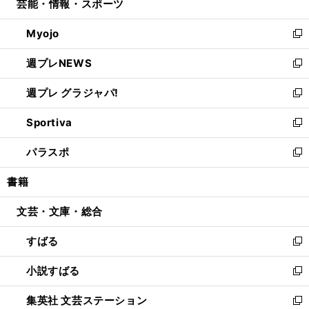
芸能・情報・スポーツ
く
で
ド
ィ
い
開
ウ
ン
ウ
Myojo
く
で
ド
ィ
新
開
ウ
ン
し
週プレNEWS
く
で
ド
い
新
開
ウ
ウ
し
週プレ グラジャパ!
く
で
ィ
い
新
開
ン
ウ
し
Sportiva
く
ド
ィ
い
新
ウ
ン
ウ
し
パラスポ
で
ド
ィ
い
新
開
ウ
ン
ウ
し
書籍
く
で
ド
ィ
い
開
ウ
ン
ウ
文芸・文庫・総合
く
で
ド
ィ
開
ウ
ン
すばる
く
で
ド
新
開
ウ
し
小説すばる
く
で
い
新
開
ウ
し
集英社 文芸ステーション
く
ィ
い
新