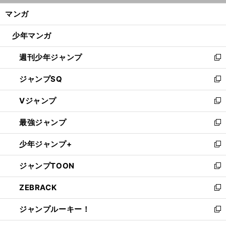
ン
く/
マンガ
ド
閉
ウ
じ
少年マンガ
で
る
開
週刊少年ジャンプ
く
新
し
ジャンプSQ
い
新
ウ
し
Vジャンプ
ィ
い
新
ン
ウ
し
最強ジャンプ
ド
ィ
い
新
ウ
ン
ウ
し
少年ジャンプ+
で
ド
ィ
い
新
開
ウ
ン
ウ
し
ジャンプTOON
く
で
ド
ィ
い
新
開
ウ
ン
ウ
し
ZEBRACK
く
で
ド
ィ
い
新
開
ウ
ン
ウ
し
ジャンプルーキー！
く
で
ド
ィ
い
新
開
ウ
ン
ウ
し