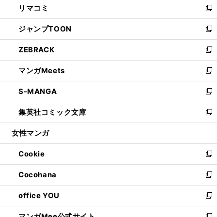
リマコミ
で
ド
ィ
い
新
開
ウ
ン
ウ
し
ジャンプTOON
く
で
ド
ィ
い
新
開
ウ
ン
ウ
し
ZEBRACK
く
で
ド
ィ
い
新
開
ウ
ン
ウ
し
マンガMeets
く
で
ド
ィ
い
新
開
ウ
ン
ウ
し
S-MANGA
く
で
ド
ィ
い
新
開
ウ
ン
ウ
し
集英社コミック文庫
く
で
ド
ィ
い
新
開
ウ
ン
ウ
し
女性マンガ
く
で
ド
ィ
い
開
ウ
ン
ウ
Cookie
く
で
ド
ィ
新
開
ウ
ン
し
Cocohana
く
で
ド
い
新
開
ウ
ウ
し
office YOU
く
で
ィ
い
新
開
ン
ウ
し
マンガMee公式サイト
く
ド