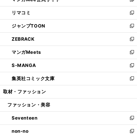
ィ
い
新
ウ
ン
ウ
し
リマコミ
で
ド
ィ
い
新
開
ウ
ン
ウ
し
ジャンプTOON
く
で
ド
ィ
い
新
開
ウ
ン
ウ
し
ZEBRACK
く
で
ド
ィ
い
新
開
ウ
ン
ウ
し
マンガMeets
く
で
ド
ィ
い
新
開
ウ
ン
ウ
し
S-MANGA
く
で
ド
ィ
い
新
開
ウ
ン
ウ
し
集英社コミック文庫
く
で
ド
ィ
い
新
開
ウ
ン
ウ
し
取材・ファッション
く
で
ド
ィ
い
開
ウ
ン
ウ
ファッション・美容
く
で
ド
ィ
開
ウ
ン
Seventeen
く
で
ド
新
開
ウ
し
non-no
く
で
い
新