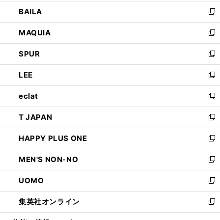
開
ウ
し
BAILA
く
ィ
い
新
ン
ウ
し
MAQUIA
ド
ィ
い
新
ウ
ン
ウ
し
SPUR
で
ド
ィ
い
新
開
ウ
ン
ウ
し
LEE
く
で
ド
ィ
い
新
開
ウ
ン
ウ
し
eclat
く
で
ド
ィ
い
新
開
ウ
ン
ウ
し
T JAPAN
く
で
ド
ィ
い
新
開
ウ
ン
ウ
し
HAPPY PLUS ONE
く
で
ド
ィ
い
新
開
ウ
ン
ウ
し
MEN'S NON-NO
く
で
ド
ィ
い
新
開
ウ
ン
ウ
し
UOMO
く
で
ド
ィ
い
新
開
ウ
ン
ウ
し
集英社オンライン
く
で
ド
ィ
い
新
開
ウ
ン
ウ
し