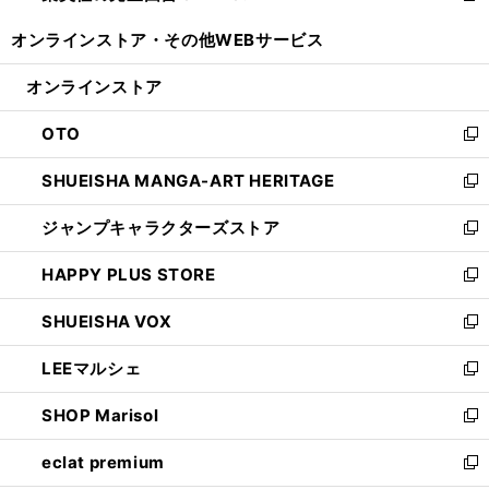
開
ウ
ウ
し
オンラインストア・
その他WEBサービス
く
で
ィ
い
開
ン
ウ
オンラインストア
く
ド
ィ
ウ
ン
OTO
で
ド
新
開
ウ
し
SHUEISHA MANGA-ART HERITAGE
く
で
い
新
開
ウ
し
ジャンプキャラクターズストア
く
ィ
い
新
ン
ウ
し
HAPPY PLUS STORE
ド
ィ
い
新
ウ
ン
ウ
し
SHUEISHA VOX
で
ド
ィ
い
新
開
ウ
ン
ウ
し
LEEマルシェ
く
で
ド
ィ
い
新
開
ウ
ン
ウ
し
SHOP Marisol
く
で
ド
ィ
い
新
開
ウ
ン
ウ
し
eclat premium
く
で
ド
ィ
い
新
開
ウ
ン
ウ