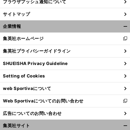
ブラウザプッシュ通知について
サイトマップ
企業情報
開
く/
集英社ホームページ
新
閉
し
じ
集英社プライバシーガイドライン
い
る
ウ
SHUEISHA Privacy Guideline
ィ
ン
Setting of Cookies
ド
ウ
web Sportivaについて
で
開
Web Sportivaについてのお問い合わせ
く
新
し
広告についてのお問い合わせ
い
ウ
集英社サイト
ィ
開