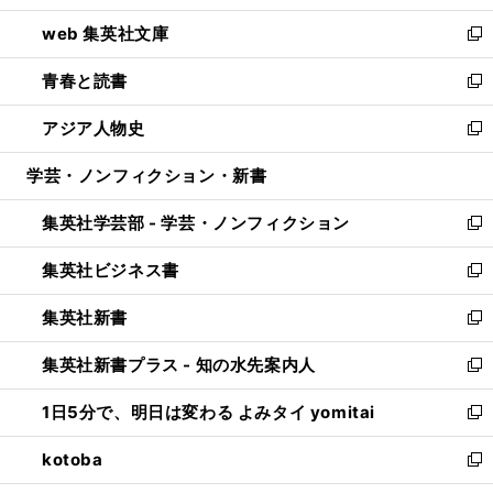
ン
ウ
し
web 集英社文庫
ド
ィ
い
新
ウ
ン
ウ
し
青春と読書
で
ド
ィ
い
新
開
ウ
ン
ウ
し
アジア人物史
く
で
ド
ィ
い
新
開
ウ
ン
ウ
し
学芸・ノンフィクション・新書
く
で
ド
ィ
い
開
ウ
ン
ウ
集英社学芸部 - 学芸・ノンフィクション
く
で
ド
ィ
新
開
ウ
ン
し
集英社ビジネス書
く
で
ド
い
新
開
ウ
ウ
し
集英社新書
く
で
ィ
い
新
開
ン
ウ
し
集英社新書プラス - 知の水先案内人
く
ド
ィ
い
新
ウ
ン
ウ
し
1日5分で、明日は変わる よみタイ yomitai
で
ド
ィ
い
新
開
ウ
ン
ウ
し
kotoba
く
で
ド
ィ
い
新
開
ウ
ン
ウ
し