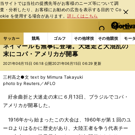
当サイトでは当社の提携先等がお客様のニーズ等について調
査・分析したり、お客様にお勧めの広告を表⽰する⽬的で Co
閉じ
okie を使⽤する場合があります。
詳しくはこちら
る
マイペ
web Sportiva (webスポルティーバ)
検索
メニュ
we
ー
サッカーの記事一覧
海外サッカー
海外サッカー
b
ジ
サッカー
競馬
ゴルフ
その他球技
その他競技
モー
ス
ネイマールも無事に登場。大迷走と大混乱の
ポ
末にコパ・アメリカが開幕
ル
テ
2021年06月15日 06:18 公開
2021年06月15日 06:29 更新
ィ
ー
三村高之●文 text by Mimura Takayuki
バ
photo by Reuters／AFLO
紆余曲折と大迷走の末に６月13日、ブラジルでコパ・
アメリカが開幕した。
1916年から始まったこの大会は、1960年が第１回のユ
ーロよりはるかに歴史があり、大陸王者を争う代表チー