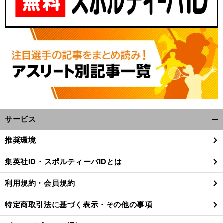
サービス
開
。
前
く/
へ
推奨環境
閉
じ
集英社ID・スポルティーバIDとは
る
利用規約・会員規約
特定商取引法に基づく表示・その他の事項