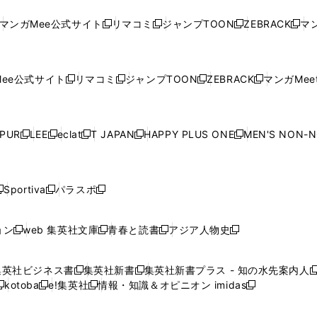
し
い
し
い
し
い
し
ド
ド
ン
ド
ド
ド
い
ウ
い
ウ
い
ウ
い
ウ
ウ
ド
ウ
ウ
ウ
マンガMee公式サイト
リマコミ
ジャンプTOON
ZEBRACK
マン
新
新
新
新
ウ
ィ
ウ
ィ
ウ
ィ
ウ
で
で
ウ
で
で
で
し
し
し
し
し
ィ
ン
ィ
ン
ィ
ン
ィ
開
開
で
開
開
開
い
い
い
い
い
ン
ド
ン
ド
ン
ド
ン
く
く
開
く
く
く
ウ
ウ
ウ
ウ
ウ
ド
ウ
ド
ウ
ド
ウ
ド
ee公式サイト
リマコミ
ジャンプTOON
ZEBRACK
マンガMeet
く
新
新
新
新
ィ
ィ
ィ
ィ
ィ
ウ
で
ウ
で
ウ
で
ウ
し
し
し
し
ン
ン
ン
ン
ン
で
開
で
開
で
開
で
い
い
い
い
ド
ド
ド
ド
ド
開
く
開
く
開
く
開
ウ
ウ
ウ
ウ
ウ
ウ
ウ
ウ
ウ
PUR
LEE
eclat
T JAPAN
HAPPY PLUS ONE
MEN'S NON-
く
く
く
く
新
新
新
新
新
ィ
ィ
ィ
ィ
で
で
で
で
で
し
し
し
し
し
ン
ン
ン
ン
開
開
開
開
開
い
い
い
い
い
ド
ド
ド
ド
く
く
く
く
く
ウ
ウ
ウ
ウ
ウ
ウ
ウ
ウ
ウ
Sportiva
パラスポ
新
新
ィ
ィ
ィ
ィ
ィ
で
で
で
で
し
し
し
ン
ン
ン
ン
ン
開
開
開
開
い
い
い
ド
ド
ド
ド
ド
ョン
web 集英社文庫
青春と読書
アジア人物史
く
く
く
く
新
新
新
新
ウ
ウ
ウ
ウ
ウ
ウ
ウ
ウ
し
し
し
し
ィ
ィ
ィ
で
で
で
で
で
い
い
い
い
ン
ン
ン
集英社ビジネス書
集英社新書
集英社新書プラス - 知の水先案内人
開
開
開
開
開
新
新
新
ウ
ウ
ウ
ウ
ド
ド
ド
kotoba
e!集英社
情報・知識＆オピニオン imidas
く
く
く
く
く
新
し
新
し
新
ィ
ィ
ィ
ィ
ウ
ウ
ウ
し
し
い
し
い
し
ン
ン
ン
ン
で
で
で