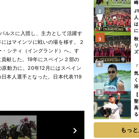
崎
「
J
2
て
人
は
に
エスパルスに入団し、主力として活躍す
と
秋
3
3年にはマインツに戦いの場を移す。２
リ
ー・シティ（イングランド）へ。す
ズ
貢献した。19年にスペイン２部の
4
を
「
原動力に。20年12月にはスペイン
気
日本人選手となった。日本代表119
く
浴
5
太
【
ァ
聖
高
る
ト
前
く
もっと
へ