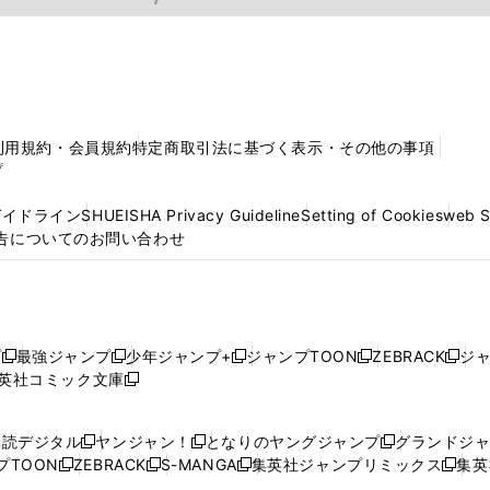
利用規約・会員規約
特定商取引法に基づく表示・その他の事項
プ
ガイドライン
SHUEISHA Privacy Guideline
Setting of Cookies
web 
告についてのお問い合わせ
プ
最強ジャンプ
少年ジャンプ+
ジャンプTOON
ZEBRACK
ジ
新
新
新
新
新
英社コミック文庫
し
新
し
し
し
し
い
い
し
い
い
い
ウ
ウ
い
ウ
ウ
ウ
購読デジタル
ヤンジャン！
となりのヤングジャンプ
グランドジ
新
新
新
ィ
ィ
ウ
ィ
ィ
ィ
プTOON
ZEBRACK
S-MANGA
集英社ジャンプリミックス
集英
新
し
新
し
新
し
新
ン
ン
ィ
ン
ン
ン