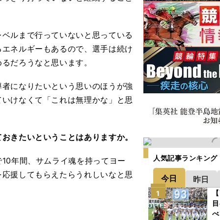
ベルまで行っていないと思っている
るエネルギーもあるので、選手は続け
めるだろうなと思います。
者になりたいという思いのほうが強
ていけなくて「これは無理かな」と思
ておきたいということはありますか。
人気記事ランキング
10年間、サムライ魂を持ってヨー
を応援してもらえたらうれしいなと思
今日
昨日
【
1
目
べ