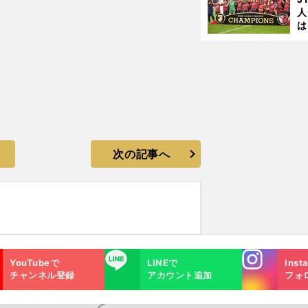
人
は
に
と
次の記事へ
Instagra
LINE
YouTubeで
LINEで
Inst
m
チャンネル登録
アカウント追加
フォ