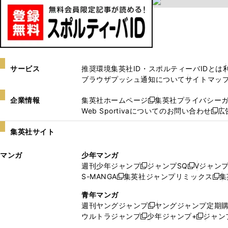
サービス
推奨環境
集英社ID・スポルティーバIDとは
ブラウザプッシュ通知について
サイトマッ
企業情報
集英社ホームページ
集英社プライバシー
新
Web Sportivaについてのお問い合わせ
広
し
新
い
し
集英社サイト
ウ
い
ィ
ウ
マンガ
少年マンガ
ン
ィ
週刊少年ジャンプ
ジャンプSQ
Vジャン
ド
ン
新
新
S-MANGA
集英社ジャンプリミックス
集
ウ
ド
新
し
し
新
で
ウ
し
い
い
し
青年マンガ
開
で
い
ウ
ウ
い
週刊ヤングジャンプ
ヤングジャンプ定期
新
く
開
ウ
ィ
ィ
ウ
ウルトラジャンプ
少年ジャンプ+
ジャン
新
し
新
く
ィ
ン
ン
ィ