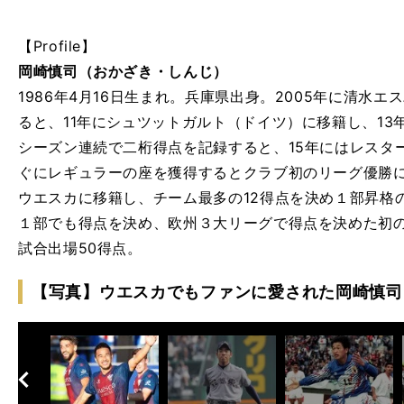
【Profile】
岡崎慎司（おかざき・しんじ）
1986年4月16日生まれ。兵庫県出身。2005年に清水
ると、11年にシュツットガルト（ドイツ）に移籍し、1
シーズン連続で二桁得点を記録すると、15年にはレスタ
ぐにレギュラーの座を獲得するとクラブ初のリーグ優勝に
ウエスカに移籍し、チーム最多の12得点を決め１部昇格の
１部でも得点を決め、欧州３大リーグで得点を決めた初の
試合出場50得点。
【写真】ウエスカでもファンに愛された岡崎慎司
へ
次