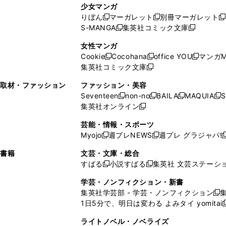
し
い
し
ン
ド
ド
ン
少女マンガ
い
ウ
い
ド
ウ
ウ
ド
りぼん
マーガレット
別冊マーガレット
新
新
新
ウ
ィ
ウ
ウ
で
で
ウ
S-MANGA
集英社コミック文庫
し
新
し
新
ィ
ン
ィ
で
開
開
で
い
し
い
し
ン
ド
ン
女性マンガ
開
く
く
開
ウ
い
ウ
い
ド
ウ
ド
Cookie
Cocohana
office YOU
マンガM
く
く
新
新
新
ィ
ウ
ィ
ウ
ウ
で
ウ
集英社コミック文庫
し
新
し
し
ン
ィ
ン
ィ
で
開
で
い
し
い
い
ド
ン
ド
ン
取材・ファッション
ファッション・美容
開
く
開
ウ
い
ウ
ウ
ウ
ド
ウ
ド
Seventeen
non-no
BAILA
MAQUIA
S
く
く
新
新
新
新
ィ
ウ
ィ
ィ
で
ウ
で
ウ
集英社オンライン
し
新
し
し
し
ン
ィ
ン
ン
開
で
開
で
い
し
い
い
い
ド
ン
ド
ド
芸能・情報・スポーツ
く
開
く
開
ウ
い
ウ
ウ
ウ
ウ
ド
ウ
ウ
Myojo
週プレNEWS
週プレ グラジャパ!
く
く
新
新
新
ィ
ウ
ィ
ィ
ィ
で
ウ
で
で
し
し
ン
ィ
ン
ン
ン
書籍
文芸・文庫・総合
開
で
開
開
い
い
ド
ン
ド
ド
ド
すばる
小説すばる
集英社 文芸ステーシ
く
開
く
く
新
新
ウ
ウ
ウ
ド
ウ
ウ
ウ
く
し
し
ィ
ィ
学芸・ノンフィクション・新書
で
ウ
で
で
で
い
い
ン
ン
集英社学芸部 - 学芸・ノンフィクション
開
で
開
開
開
新
ウ
ウ
ド
ド
1日5分で、明日は変わる よみタイ yomitai
く
開
く
く
く
し
新
ィ
ィ
ウ
ウ
く
い
ン
ン
ライトノベル・ノベライズ
で
で