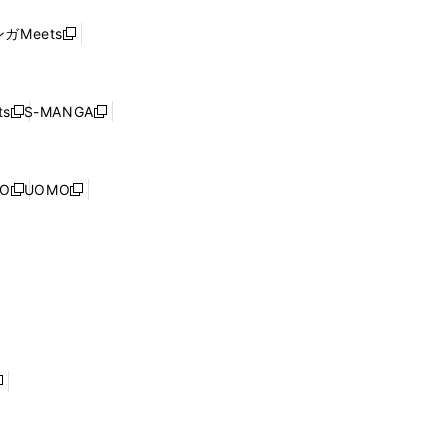
い
し
ド
ウ
い
ウ
ガMeets
新
ィ
ウ
で
し
ン
ィ
開
い
ド
ン
く
ウ
ウ
ド
s
S-MANGA
新
新
ィ
で
ウ
し
し
ン
開
で
い
い
ド
く
開
ウ
ウ
ウ
NO
UOMO
く
新
新
ィ
ィ
で
し
し
ン
ン
開
い
い
ド
ド
く
ウ
ウ
ウ
ウ
ィ
ィ
で
で
ン
ン
開
開
ド
ド
く
く
ウ
ウ
で
で
開
開
く
く
し
い