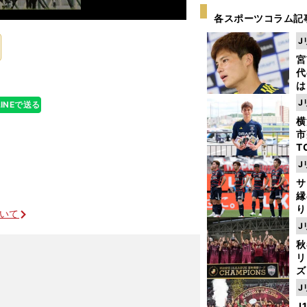
各スポーツコラム記
J
宮
代
は
が
J
LINEで送る
日
横
た
市
T
K
J
級
サ
ャ
縁
り
ついて
開
J
見
秋
リ
ズ
J
を
J