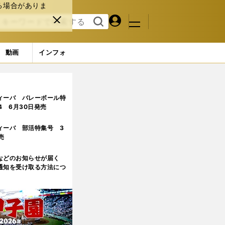
る場合がありま
マイペ
閉じ
検索
メニュ
ー
る
す
ジ
る
動画
インフォ
語る
3ページ目
ィーバ バレーボール特
.4 6月30日発売
ィーバ 部活特集号 3
売
などのお知らせが届く
通知を受け取る方法につ