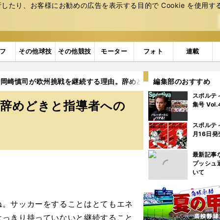
たり、お客様にお勧めの広告を表⽰する⽬的で Cookie を使⽤す
フ
その他球技
その他競技
モーター
フォト
連載
岡崎慎司が欧州挑戦を継続する理由。辞めどきと指導者への興味も
編集部のおすすめ
スポルテ
。辞めどきと指導者への
集号 Vol
スポルテ
月16日発
最新記事
プッシュ
いて
。サッカーをすることはとてもエネ
はっきり持っていないと継続すること