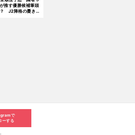
が推す優勝候補筆頭
？ J2降格の憂き目
遭いそうな３クラブ
は？
agramで
ローする