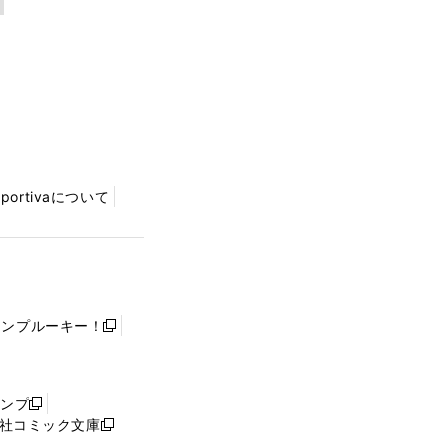
Sportivaについて
ャンプルーキー！
新
し
い
ウ
ャンプ
新
ィ
社コミック文庫
し
新
ン