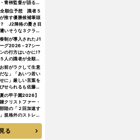
・青栁監督が語る
機動破壊」はこうし
1全順位予想 識者５
生まれた
が推す優勝候補筆頭
？ J2降格の憂き目
遭いそうな３クラブ
は？
春制が導入されたJ1
ーグ2026－27シー
ンの行方はいかに!?
５人の識者が全順位
大胆予想
お前がラクして生意
だな」「あいつ若い
せに」厳しい言葉を
びせられるも佐藤慎
郎が貫いた誇りとフ
夏の甲子園2026】
ンへの思い
隷クリストファー・
部陸の「２回加速す
」規格外のストレー
 それでもプロではな
大学進学を選ぶ理由
見る