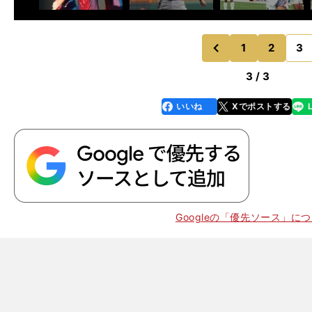
1
2
3
のページへ
前
3 / 3
いいね
Xでポストする
line
faceboo
x
k
Googleの「優先ソース」に