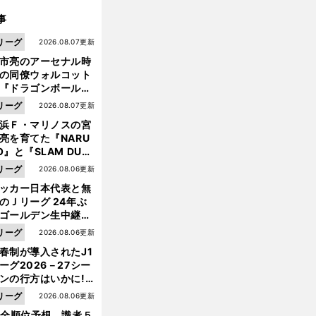
事
リーグ
2026.08.07更新
市亮のアーセナル時
の同僚ウォルコット
『ドラゴンボール』
大好き ポドルスキは
リーグ
2026.08.07更新
向小次郎に憧れてい
浜Ｆ・マリノスの宮
亮を育てた『NARU
O』と『SLAM DUN
』 中京大中京の同
リーグ
2026.08.06更新
生・木原龍一は"ジ
ッカー日本代表と無
ンプ係"だった
のＪリーグ 24年ぶ
ゴールデン生中継の
幕戦でヘタな試合は
リーグ
2026.08.06更新
せられない
春制が導入されたJ1
ーグ2026－27シー
ンの行方はいかに!?
ネ
。
・
５人の識者が全順位
リーグ
2026.08.06更新
イマールも無事に登場
大迷走と大混乱の末にコパ
アメリカが開幕
大胆予想
1全順位予想 識者５