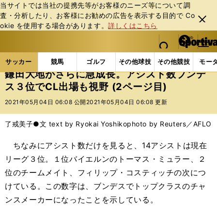
当サイトでは当社の提携先等がお客様のニーズ等について調
査・分析したり、お客様にお勧めの広告を表⽰する⽬的で Co
閉じ
okie を使⽤する場合があります。
詳しくはこちら
る
マイペ
web Sportiva (webスポルティーバ)
検索
メニュ
we
ー
サッカーの記事一覧
海外サッカー
海外サッカー
b
ジ
サッカー
競馬
ゴルフ
その他球技
その他競技
モー
ス
鎌田大地がさらに急成長。アシスト数ブンデ
ポ
ス３位でCL出場も視野 (2ページ目)
ル
テ
2021年05月04日 06:08 公開
2021年05月04日 06:08 更新
ィ
ー
了戒美子●文 text by Ryokai Yoshiko
photo by Reuters／AFLO
バ
ちなみにアシスト数だけを見ると、14アシストは現在
リーグ３位。１位バイエルンのトーマス・ミュラー、２
位のチームメイト、フィリップ・コスティッチの次につ
けている。この数字は、ブンデスでトップクラスのチャ
ンスメーカーになったことを示している。