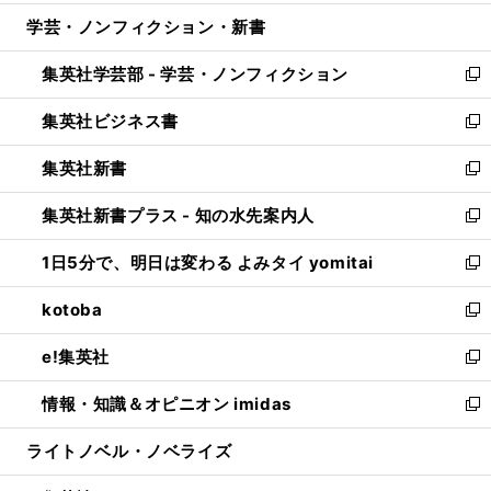
開
ウ
ン
ウ
し
学芸・ノンフィクション・新書
く
で
ド
ィ
い
開
ウ
ン
ウ
集英社学芸部 - 学芸・ノンフィクション
く
で
ド
ィ
新
開
ウ
ン
し
集英社ビジネス書
く
で
ド
い
新
開
ウ
ウ
し
集英社新書
く
で
ィ
い
新
開
ン
ウ
し
集英社新書プラス - 知の水先案内人
く
ド
ィ
い
新
ウ
ン
ウ
し
1日5分で、明日は変わる よみタイ yomitai
で
ド
ィ
い
新
開
ウ
ン
ウ
し
kotoba
く
で
ド
ィ
い
新
開
ウ
ン
ウ
し
e!集英社
く
で
ド
ィ
い
新
開
ウ
ン
ウ
し
情報・知識＆オピニオン imidas
く
で
ド
ィ
い
新
開
ウ
ン
ウ
し
ライトノベル・ノベライズ
く
で
ド
ィ
い
開
ウ
ン
ウ