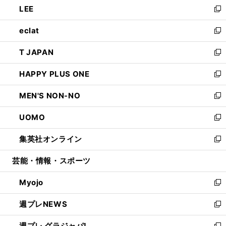
LEE
く
で
ド
ィ
い
新
開
ウ
ン
ウ
し
eclat
く
で
ド
ィ
い
新
開
ウ
ン
ウ
し
T JAPAN
く
で
ド
ィ
い
新
開
ウ
ン
ウ
し
HAPPY PLUS ONE
く
で
ド
ィ
い
新
開
ウ
ン
ウ
し
MEN'S NON-NO
く
で
ド
ィ
い
新
開
ウ
ン
ウ
し
UOMO
く
で
ド
ィ
い
新
開
ウ
ン
ウ
し
集英社オンライン
く
で
ド
ィ
い
新
開
ウ
ン
ウ
し
芸能・情報・スポーツ
く
で
ド
ィ
い
開
ウ
ン
ウ
Myojo
く
で
ド
ィ
新
開
ウ
ン
し
週プレNEWS
く
で
ド
い
新
開
ウ
ウ
し
週プレ グラジャパ!
く
で