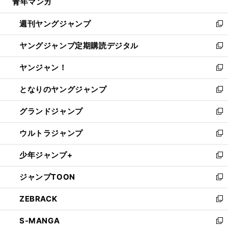
青年マンガ
く
で
ド
ィ
い
開
ウ
ン
ウ
週刊ヤングジャンプ
く
で
ド
ィ
新
開
ウ
ン
し
ヤングジャンプ定期購読デジタル
く
で
ド
い
新
開
ウ
ウ
し
ヤンジャン！
く
で
ィ
い
新
開
ン
ウ
し
となりのヤングジャンプ
く
ド
ィ
い
新
ウ
ン
ウ
し
グランドジャンプ
で
ド
ィ
い
新
開
ウ
ン
ウ
し
ウルトラジャンプ
く
で
ド
ィ
い
新
開
ウ
ン
ウ
し
少年ジャンプ+
く
で
ド
ィ
い
新
開
ウ
ン
ウ
し
ジャンプTOON
く
で
ド
ィ
い
新
開
ウ
ン
ウ
し
ZEBRACK
く
で
ド
ィ
い
新
開
ウ
ン
ウ
し
S-MANGA
く
で
ド
ィ
い
新