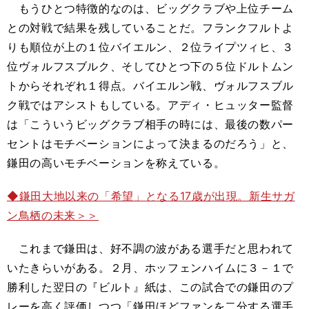
もうひとつ特徴的なのは、ビッグクラブや上位チーム
との対戦で結果を残していることだ。フランクフルトよ
りも順位が上の１位バイエルン、２位ライプツィヒ、３
位ヴォルフスブルク、そしてひとつ下の５位ドルトムン
トからそれぞれ１得点。バイエルン戦、ヴォルフスブル
ク戦ではアシストもしている。アディ・ヒュッター監督
は「こういうビッグクラブ相手の時には、最後の数パー
セントはモチベーションによって決まるのだろう」と、
鎌田の高いモチベーションを称えている。
◆鎌田大地以来の「希望」となる17歳が出現。新生サガ
ン鳥栖の未来＞＞
これまで鎌田は、好不調の波がある選手だと思われて
いたきらいがある。２月、ホッフェンハイムに３－１で
勝利した翌日の『ビルト』紙は、この試合での鎌田のプ
レーを高く評価しつつ「鎌田ほどファンを二分する選手