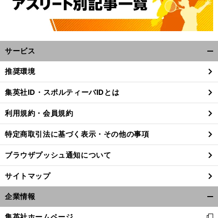
サービス
開
く/
推奨環境
閉
じ
集英社ID・スポルティーバIDとは
る
利用規約・会員規約
特定商取引法に基づく表示・その他の事項
ブラウザプッシュ通知について
サイトマップ
企業情報
開
前
く/
へ
集英社ホームページ