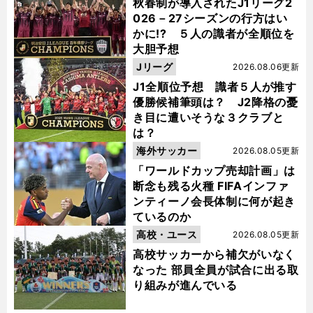
秋春制が導入されたJ1リーグ2
026－27シーズンの行方はい
かに!? ５人の識者が全順位を
大胆予想
Jリーグ
2026.08.06更新
J1全順位予想 識者５人が推す
優勝候補筆頭は？ J2降格の憂
き目に遭いそうな３クラブと
は？
海外サッカー
2026.08.05更新
「ワールドカップ売却計画」は
断念も残る火種 FIFAインファ
ンティーノ会長体制に何が起き
ているのか
高校・ユース
2026.08.05更新
高校サッカーから補欠がいなく
なった 部員全員が試合に出る取
り組みが進んでいる