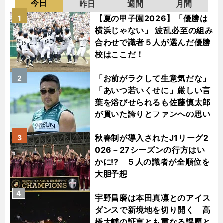
今日
昨日
週間
月間
【夏の甲子園2026】「優勝は
1
横浜じゃない」 波乱必至の組み
合わせで識者５人が選んだ優勝
校はここだ！
「お前がラクして生意気だな」
2
「あいつ若いくせに」厳しい言
葉を浴びせられるも佐藤慎太郎
が貫いた誇りとファンへの思い
秋春制が導入されたJ1リーグ2
3
026－27シーズンの行方はい
かに!? ５人の識者が全順位を
大胆予想
4
宇野昌磨は本田真凜とのアイス
ダンスで新境地を切り開く 高
橋大輔の証言とも重なる課題と