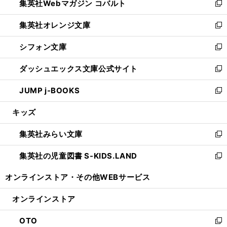
集英社Webマガジン コバルト
く
で
ド
ィ
新
開
ウ
ン
し
集英社オレンジ文庫
く
で
ド
い
新
開
ウ
ウ
し
シフォン文庫
く
で
ィ
い
新
開
ン
ウ
し
ダッシュエックス文庫公式サイト
く
ド
ィ
い
新
ウ
ン
ウ
し
JUMP j-BOOKS
で
ド
ィ
い
新
開
ウ
ン
ウ
し
キッズ
く
で
ド
ィ
い
開
ウ
ン
ウ
集英社みらい文庫
く
で
ド
ィ
新
開
ウ
ン
し
集英社の児童図書 S-KIDS.LAND
く
で
ド
い
新
開
ウ
ウ
し
オンラインストア・
その他WEBサービス
く
で
ィ
い
開
ン
ウ
オンラインストア
く
ド
ィ
ウ
ン
OTO
で
ド
新