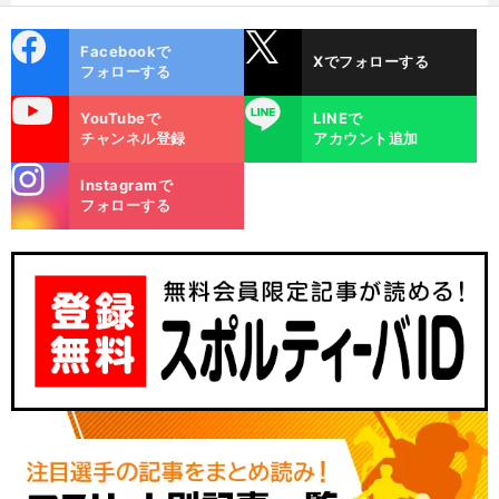
cebo
X
Facebookで
Xでフォローする
ok
フォローする
uTube
LINE
YouTubeで
LINEで
チャンネル登録
アカウント追加
stagra
Instagramで
m
フォローする