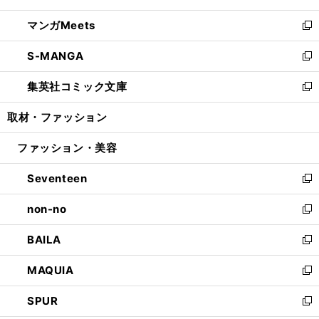
開
ウ
ン
ウ
し
マンガMeets
く
で
ド
ィ
い
新
開
ウ
ン
ウ
し
S-MANGA
く
で
ド
ィ
い
新
開
ウ
ン
ウ
し
集英社コミック文庫
く
で
ド
ィ
い
新
開
ウ
ン
ウ
し
取材・ファッション
く
で
ド
ィ
い
開
ウ
ン
ウ
ファッション・美容
く
で
ド
ィ
開
ウ
ン
Seventeen
く
で
ド
新
開
ウ
し
non-no
く
で
い
新
開
ウ
し
BAILA
く
ィ
い
新
ン
ウ
し
MAQUIA
ド
ィ
い
新
ウ
ン
ウ
し
SPUR
で
ド
ィ
い
新
開
ウ
ン
ウ
し