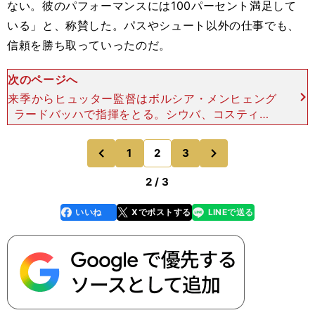
ない。彼のパフォーマンスには100パーセント満足して
いる」と、称賛した。パスやシュート以外の仕事でも、
信頼を勝ち取っていったのだ。
次のページへ
来季からヒュッター監督はボルシア・メンヒェング
ラードバッハで指揮をとる。シウバ、コスティッ
チ、鎌田ら、ヒュッターのお気に入りは、引き抜か
れるのではないかという憶測がメデャアでも流れ始
次
1
2
3
のページへ
のページへ
めた。 だが、冒
前
2 / 3
いいね
Xでポストする
LINEで送る
line
faceboo
x
k