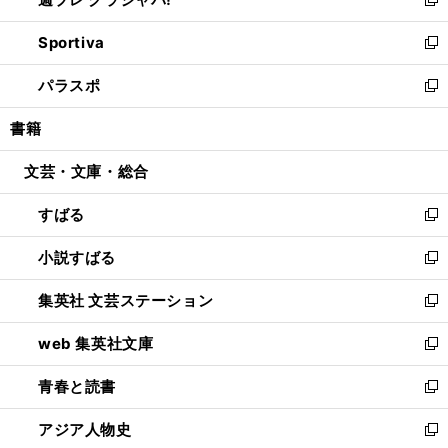
ィ
い
新
開
ン
ウ
し
Sportiva
く
ド
ィ
い
新
ウ
ン
ウ
し
パラスポ
で
ド
ィ
い
新
開
ウ
ン
ウ
し
書籍
く
で
ド
ィ
い
開
ウ
ン
ウ
文芸・文庫・総合
く
で
ド
ィ
開
ウ
ン
すばる
く
で
ド
新
開
ウ
し
小説すばる
く
で
い
新
開
ウ
し
集英社 文芸ステーション
く
ィ
い
新
ン
ウ
し
web 集英社文庫
ド
ィ
い
新
ウ
ン
ウ
し
青春と読書
で
ド
ィ
い
新
開
ウ
ン
ウ
し
アジア人物史
く
で
ド
ィ
い
新