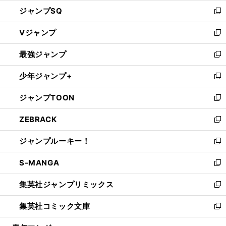
し
ジャンプSQ
い
新
ウ
し
Vジャンプ
ィ
い
新
ン
ウ
し
最強ジャンプ
ド
ィ
い
新
ウ
ン
ウ
し
少年ジャンプ+
で
ド
ィ
い
新
開
ウ
ン
ウ
し
ジャンプTOON
く
で
ド
ィ
い
新
開
ウ
ン
ウ
し
ZEBRACK
く
で
ド
ィ
い
新
開
ウ
ン
ウ
し
ジャンプルーキー！
く
で
ド
ィ
い
新
開
ウ
ン
ウ
し
S-MANGA
く
で
ド
ィ
い
新
開
ウ
ン
ウ
し
集英社ジャンプリミックス
く
で
ド
ィ
い
新
開
ウ
ン
ウ
し
集英社コミック文庫
く
で
ド
ィ
い
新
開
ウ
ン
ウ
し