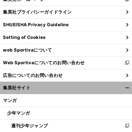
新
閉
し
じ
集英社プライバシーガイドライン
い
る
ウ
SHUEISHA Privacy Guideline
ィ
ン
Setting of Cookies
ド
ウ
web Sportivaについて
で
開
Web Sportivaについてのお問い合わせ
く
新
し
広告についてのお問い合わせ
い
ウ
集英社サイト
ィ
開
ン
く/
マンガ
ド
閉
ウ
じ
少年マンガ
で
る
開
週刊少年ジャンプ
く
新