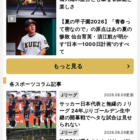
楽しさ
5
【夏の甲子園2026】「青春っ
て密なので」の原点はあの夏の
惨敗 仙台育英・須江航が明か
す"日本一1000日計画"のすべ
て
もっと見る
各スポーツコラム記事
Jリーグ
2026.08.06更新
サッカー日本代表と無縁のＪリ
ーグ 24年ぶりゴールデン生中
継の開幕戦でヘタな試合は見せ
られない
Jリーグ
2026.08.06更新