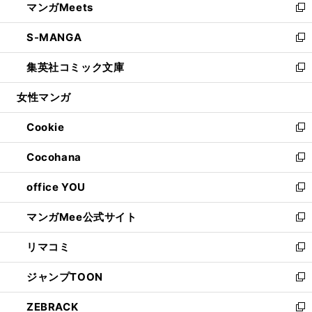
マンガMeets
く
で
ド
ィ
い
新
開
ウ
ン
ウ
し
S-MANGA
く
で
ド
ィ
い
新
開
ウ
ン
ウ
し
集英社コミック文庫
く
で
ド
ィ
い
新
開
ウ
ン
ウ
し
女性マンガ
く
で
ド
ィ
い
開
ウ
ン
ウ
Cookie
く
で
ド
ィ
新
開
ウ
ン
し
Cocohana
く
で
ド
い
新
開
ウ
ウ
し
office YOU
く
で
ィ
い
新
開
ン
ウ
し
マンガMee公式サイト
く
ド
ィ
い
新
ウ
ン
ウ
し
リマコミ
で
ド
ィ
い
新
開
ウ
ン
ウ
し
ジャンプTOON
く
で
ド
ィ
い
新
開
ウ
ン
ウ
し
ZEBRACK
く
で
ド
ィ
い
新