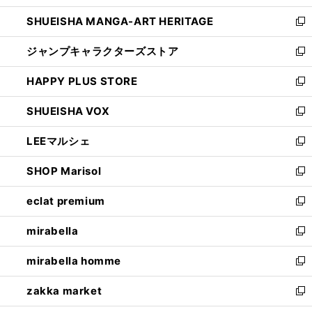
開
ウ
し
SHUEISHA MANGA-ART HERITAGE
く
で
い
新
開
ウ
し
ジャンプキャラクターズストア
く
ィ
い
新
ン
ウ
し
HAPPY PLUS STORE
ド
ィ
い
新
ウ
ン
ウ
し
SHUEISHA VOX
で
ド
ィ
い
新
開
ウ
ン
ウ
し
LEEマルシェ
く
で
ド
ィ
い
新
開
ウ
ン
ウ
し
SHOP Marisol
く
で
ド
ィ
い
新
開
ウ
ン
ウ
し
eclat premium
く
で
ド
ィ
い
新
開
ウ
ン
ウ
し
mirabella
く
で
ド
ィ
い
新
開
ウ
ン
ウ
し
mirabella homme
く
で
ド
ィ
い
新
開
ウ
ン
ウ
し
zakka market
く
で
ド
ィ
い
新
開
ウ
ン
ウ
し