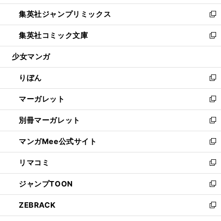
開
ウ
ン
ウ
し
集英社ジャンプリミックス
く
で
ド
ィ
い
新
開
ウ
ン
ウ
し
集英社コミック文庫
く
で
ド
ィ
い
新
開
ウ
ン
ウ
し
少女マンガ
く
で
ド
ィ
い
開
ウ
ン
ウ
りぼん
く
で
ド
ィ
新
開
ウ
ン
し
マーガレット
く
で
ド
い
新
開
ウ
ウ
し
別冊マーガレット
く
で
ィ
い
新
開
ン
ウ
し
マンガMee公式サイト
く
ド
ィ
い
新
ウ
ン
ウ
し
リマコミ
で
ド
ィ
い
新
開
ウ
ン
ウ
し
ジャンプTOON
く
で
ド
ィ
い
新
開
ウ
ン
ウ
し
ZEBRACK
く
で
ド
ィ
い
新
開
ウ
ン
ウ
し