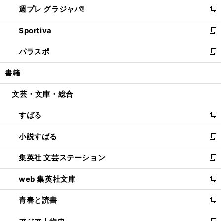
し
週プレ グラジャパ!
く
で
ィ
い
新
開
ン
ウ
し
Sportiva
く
ド
ィ
い
新
ウ
ン
ウ
し
パラスポ
で
ド
ィ
い
新
開
ウ
ン
ウ
し
書籍
く
で
ド
ィ
い
開
ウ
ン
ウ
文芸・文庫・総合
く
で
ド
ィ
開
ウ
ン
すばる
く
で
ド
新
開
ウ
し
小説すばる
く
で
い
新
開
ウ
し
集英社 文芸ステーション
く
ィ
い
新
ン
ウ
し
web 集英社文庫
ド
ィ
い
新
ウ
ン
ウ
し
青春と読書
で
ド
ィ
い
新
開
ウ
ン
ウ
し
く