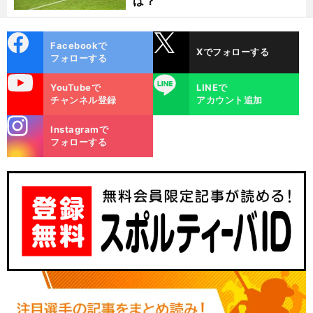
は？
cebo
X
Facebookで
Xでフォローする
ok
フォローする
uTube
LINE
YouTubeで
LINEで
チャンネル登録
アカウント追加
stagra
Instagramで
m
フォローする