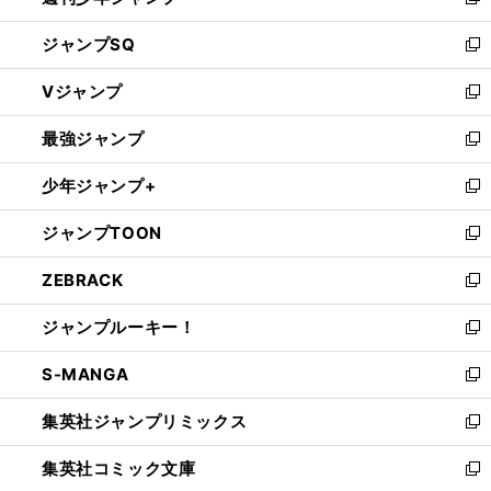
新
し
ジャンプSQ
い
新
ウ
し
Vジャンプ
ィ
い
新
ン
ウ
し
最強ジャンプ
ド
ィ
い
新
ウ
ン
ウ
し
少年ジャンプ+
で
ド
ィ
い
新
開
ウ
ン
ウ
し
ジャンプTOON
く
で
ド
ィ
い
新
開
ウ
ン
ウ
し
ZEBRACK
く
で
ド
ィ
い
新
開
ウ
ン
ウ
し
ジャンプルーキー！
く
で
ド
ィ
い
新
開
ウ
ン
ウ
し
S-MANGA
く
で
ド
ィ
い
新
開
ウ
ン
ウ
し
集英社ジャンプリミックス
く
で
ド
ィ
い
新
開
ウ
ン
ウ
し
集英社コミック文庫
く
で
ド
ィ
い
新