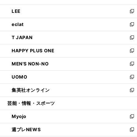
開
ウ
ン
ウ
し
LEE
く
で
ド
ィ
い
新
開
ウ
ン
ウ
し
eclat
く
で
ド
ィ
い
新
開
ウ
ン
ウ
し
T JAPAN
く
で
ド
ィ
い
新
開
ウ
ン
ウ
し
HAPPY PLUS ONE
く
で
ド
ィ
い
新
開
ウ
ン
ウ
し
MEN'S NON-NO
く
で
ド
ィ
い
新
開
ウ
ン
ウ
し
UOMO
く
で
ド
ィ
い
新
開
ウ
ン
ウ
し
集英社オンライン
く
で
ド
ィ
い
新
開
ウ
ン
ウ
し
芸能・情報・スポーツ
く
で
ド
ィ
い
開
ウ
ン
ウ
Myojo
く
で
ド
ィ
新
開
ウ
ン
し
週プレNEWS
く
で
ド
い
新
開
ウ
ウ