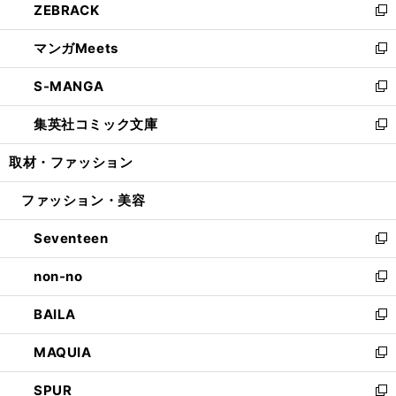
ZEBRACK
く
で
ド
ィ
い
新
開
ウ
ン
ウ
し
マンガMeets
く
で
ド
ィ
い
新
開
ウ
ン
ウ
し
S-MANGA
く
で
ド
ィ
い
新
開
ウ
ン
ウ
し
集英社コミック文庫
く
で
ド
ィ
い
新
開
ウ
ン
ウ
し
取材・ファッション
く
で
ド
ィ
い
開
ウ
ン
ウ
ファッション・美容
く
で
ド
ィ
開
ウ
ン
Seventeen
く
で
ド
新
開
ウ
し
non-no
く
で
い
新
開
ウ
し
BAILA
く
ィ
い
新
ン
ウ
し
MAQUIA
ド
ィ
い
新
ウ
ン
ウ
し
SPUR
で
ド
ィ
い
新