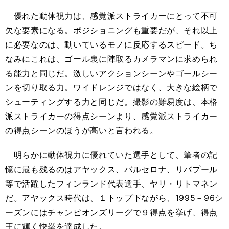
優れた動体視力は、感覚派ストライカーにとって不可
欠な要素になる。ポジショニングも重要だが、それ以上
に必要なのは、動いているモノに反応するスピード。ち
なみにこれは、ゴール裏に陣取るカメラマンに求められ
る能力と同じだ。激しいアクションシーンやゴールシー
ンを切り取る力。ワイドレンジではなく、大きな絵柄で
シューティングする力と同じだ。撮影の難易度は、本格
派ストライカーの得点シーンより、感覚派ストライカー
の得点シーンのほうが高いと言われる。
明らかに動体視力に優れていた選手として、筆者の記
憶に最も残るのはアヤックス、バルセロナ、リバプール
等で活躍したフィンランド代表選手、ヤリ・リトマネン
だ。アヤックス時代は、１トップ下ながら、1995－96シ
ーズンにはチャンピオンズリーグで９得点を挙げ、得点
王に輝く快挙を達成した。