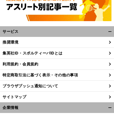
サービス
開
く/
推奨環境
閉
じ
集英社ID・スポルティーバIDとは
る
利用規約・会員規約
特定商取引法に基づく表示・その他の事項
ブラウザプッシュ通知について
サイトマップ
企業情報
開
前
へ