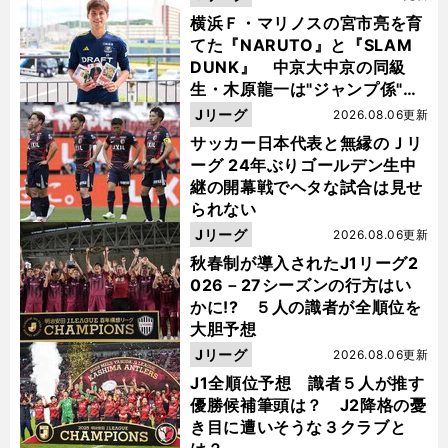
横浜Ｆ・マリノスの宮市亮を育
てた『NARUTO』と『SLAM
DUNK』 中京大中京の同級
生・木原龍一は"ジャンプ係"だ
った
Jリーグ
2026.08.06更新
サッカー日本代表と無縁のＪリ
ーグ 24年ぶりゴールデン生中
継の開幕戦でヘタな試合は見せ
られない
Jリーグ
2026.08.06更新
秋春制が導入されたJ1リーグ2
026－27シーズンの行方はい
かに!? ５人の識者が全順位を
大胆予想
Jリーグ
2026.08.06更新
J1全順位予想 識者５人が推す
優勝候補筆頭は？ J2降格の憂
き目に遭いそうな３クラブと