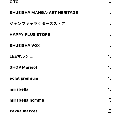
OTO
で
ド
新
開
ウ
し
SHUEISHA MANGA-ART HERITAGE
く
で
い
新
開
ウ
し
ジャンプキャラクターズストア
く
ィ
い
新
ン
ウ
し
HAPPY PLUS STORE
ド
ィ
い
新
ウ
ン
ウ
し
SHUEISHA VOX
で
ド
ィ
い
新
開
ウ
ン
ウ
し
LEEマルシェ
く
で
ド
ィ
い
新
開
ウ
ン
ウ
し
SHOP Marisol
く
で
ド
ィ
い
新
開
ウ
ン
ウ
し
eclat premium
く
で
ド
ィ
い
新
開
ウ
ン
ウ
し
mirabella
く
で
ド
ィ
い
新
開
ウ
ン
ウ
し
mirabella homme
く
で
ド
ィ
い
新
開
ウ
ン
ウ
し
zakka market
く
で
ド
ィ
い
新