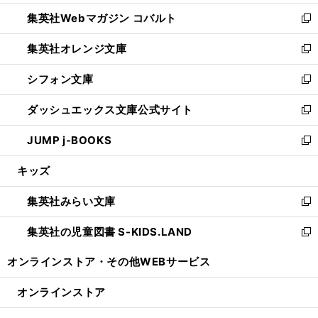
開
ウ
ン
ウ
集英社Webマガジン コバルト
く
で
ド
ィ
新
開
ウ
ン
し
集英社オレンジ文庫
く
で
ド
い
新
開
ウ
ウ
し
シフォン文庫
く
で
ィ
い
新
開
ン
ウ
し
ダッシュエックス文庫公式サイト
く
ド
ィ
い
新
ウ
ン
ウ
し
JUMP j-BOOKS
で
ド
ィ
い
新
開
ウ
ン
ウ
し
キッズ
く
で
ド
ィ
い
開
ウ
ン
ウ
集英社みらい文庫
く
で
ド
ィ
新
開
ウ
ン
し
集英社の児童図書 S-KIDS.LAND
く
で
ド
い
新
開
ウ
ウ
し
オンラインストア・
その他WEBサービス
く
で
ィ
い
開
ン
ウ
オンラインストア
く
ド
ィ
ウ
ン