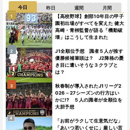
今日
昨日
週間
月間
【高校野球】創部10年目の甲子
1
園初出場がすべてを変えた 健大
高崎・青栁監督が語る「機動破
壊」はこうして生まれた
J1全順位予想 識者５人が推す
2
優勝候補筆頭は？ J2降格の憂
き目に遭いそうな３クラブと
は？
秋春制が導入されたJ1リーグ2
3
026－27シーズンの行方はい
かに!? ５人の識者が全順位を
大胆予想
4
「お前がラクして生意気だな」
「あいつ若いくせに」厳しい言