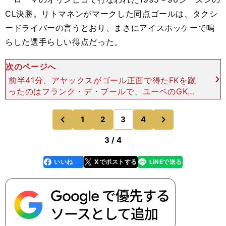
CL決勝。リトマネンがマークした同点ゴールは、タクシ
ードライバーの言うとおり、まさにアイスホッケーで鳴
らした選手らしい得点だった。
次のページへ
前半41分、アヤックスがゴール正面で得たFKを蹴
ったのはフランク・デ・ブールで、ユーベのGKア
ンジェロ・ペルッツィは、正面に向かってきたこの
左足シュートを、両手の拳で弾き返した。 その瞬
次
1
2
3
4
のページへ
のページへ
間、いち早く
前
3 / 4
いいね
Xでポストする
LINEで送る
line
faceboo
x
k