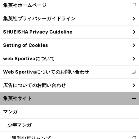
く/
集英社ホームページ
新
閉
し
じ
集英社プライバシーガイドライン
い
る
ウ
SHUEISHA Privacy Guideline
ィ
ン
Setting of Cookies
ド
ウ
web Sportivaについて
で
開
Web Sportivaについてのお問い合わせ
く
新
し
広告についてのお問い合わせ
い
ウ
集英社サイト
ィ
開
ン
く/
マンガ
ド
閉
ウ
じ
少年マンガ
で
る
開
週刊少年ジャンプ
く