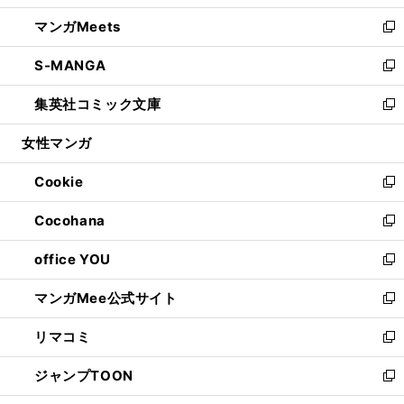
開
ウ
ン
ウ
し
マンガMeets
く
で
ド
ィ
い
新
開
ウ
ン
ウ
し
S-MANGA
く
で
ド
ィ
い
新
開
ウ
ン
ウ
し
集英社コミック文庫
く
で
ド
ィ
い
新
開
ウ
ン
ウ
し
女性マンガ
く
で
ド
ィ
い
開
ウ
ン
ウ
Cookie
く
で
ド
ィ
新
開
ウ
ン
し
Cocohana
く
で
ド
い
新
開
ウ
ウ
し
office YOU
く
で
ィ
い
新
開
ン
ウ
し
マンガMee公式サイト
く
ド
ィ
い
新
ウ
ン
ウ
し
リマコミ
で
ド
ィ
い
新
開
ウ
ン
ウ
し
ジャンプTOON
く
で
ド
ィ
い
新
開
ウ
ン
ウ
し