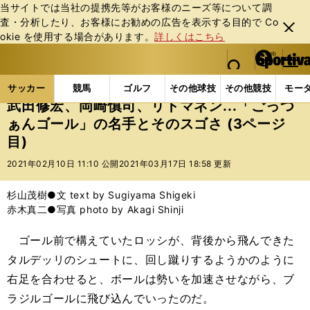
当サイトでは当社の提携先等がお客様のニーズ等について調
査・分析したり、お客様にお勧めの広告を表⽰する⽬的で Co
閉じ
okie を使⽤する場合があります。
詳しくはこちら
る
マイペ
web Sportiva (webスポルティーバ)
検索
メニュ
we
ー
サッカーの記事一覧
海外サッカー
海外サッカー
b
ジ
サッカー
競馬
ゴルフ
その他球技
その他競技
モー
ス
武田修宏、岡崎慎司、リトマネン...「ごっつ
ポ
ぁんゴール」の名手とそのスゴさ (3ページ
ル
目)
テ
ィ
2021年02月10日 11:10 公開
2021年03月17日 18:58 更新
ー
バ
杉山茂樹●文 text by Sugiyama Shigeki
赤木真二●写真 photo by Akagi Shinji
ゴール前で構えていたロッシが、背後から飛んできた
タルデッリのシュートに、回し蹴りするようかのように
右足を合わせると、ボールは勢いを加速させながら、ブ
ラジルゴールに飛び込んでいったのだ。