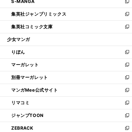
S-MANGA
く
で
ド
ィ
い
新
開
ウ
ン
ウ
し
集英社ジャンプリミックス
く
で
ド
ィ
い
新
開
ウ
ン
ウ
し
集英社コミック文庫
く
で
ド
ィ
い
新
開
ウ
ン
ウ
し
少女マンガ
く
で
ド
ィ
い
開
ウ
ン
ウ
りぼん
く
で
ド
ィ
新
開
ウ
ン
し
マーガレット
く
で
ド
い
新
開
ウ
ウ
し
別冊マーガレット
く
で
ィ
い
新
開
ン
ウ
し
マンガMee公式サイト
く
ド
ィ
い
新
ウ
ン
ウ
し
リマコミ
で
ド
ィ
い
新
開
ウ
ン
ウ
し
ジャンプTOON
く
で
ド
ィ
い
新
開
ウ
ン
ウ
し
ZEBRACK
く
で
ド
ィ
い
新