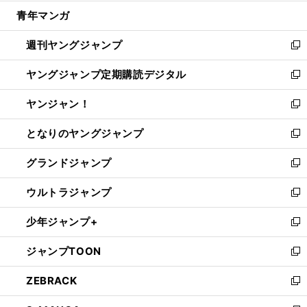
開
ウ
ン
ウ
し
青年マンガ
く
で
ド
ィ
い
開
ウ
ン
ウ
週刊ヤングジャンプ
く
で
ド
ィ
新
開
ウ
ン
し
ヤングジャンプ定期購読デジタル
く
で
ド
い
新
開
ウ
ウ
し
ヤンジャン！
く
で
ィ
い
新
開
ン
ウ
し
となりのヤングジャンプ
く
ド
ィ
い
新
ウ
ン
ウ
し
グランドジャンプ
で
ド
ィ
い
新
開
ウ
ン
ウ
し
ウルトラジャンプ
く
で
ド
ィ
い
新
開
ウ
ン
ウ
し
少年ジャンプ+
く
で
ド
ィ
い
新
開
ウ
ン
ウ
し
ジャンプTOON
く
で
ド
ィ
い
新
開
ウ
ン
ウ
し
ZEBRACK
く
で
ド
ィ
い
新
開
ウ
ン
ウ
し