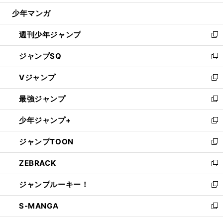
ウ
じ
少年マンガ
で
る
開
週刊少年ジャンプ
く
新
し
ジャンプSQ
い
新
ウ
し
Vジャンプ
ィ
い
新
ン
ウ
し
最強ジャンプ
ド
ィ
い
新
ウ
ン
ウ
し
少年ジャンプ+
で
ド
ィ
い
新
開
ウ
ン
ウ
し
ジャンプTOON
く
で
ド
ィ
い
新
開
ウ
ン
ウ
し
ZEBRACK
く
で
ド
ィ
い
新
開
ウ
ン
ウ
し
ジャンプルーキー！
く
で
ド
ィ
い
新
開
ウ
ン
ウ
し
S-MANGA
く
で
ド
ィ
い
新
開
ウ
ン
ウ
し