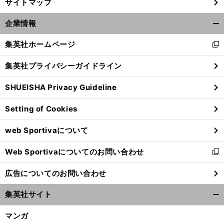
サイトマップ
企業情報
開
く/
集英社ホームページ
新
閉
し
じ
集英社プライバシーガイドライン
い
る
ウ
SHUEISHA Privacy Guideline
ィ
ン
Setting of Cookies
ド
ウ
web Sportivaについて
で
開
Web Sportivaについてのお問い合わせ
く
新
し
広告についてのお問い合わせ
い
ウ
集英社サイト
ィ
開
ン
く/
マンガ
ド
閉