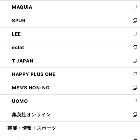
ン
ウ
し
MAQUIA
ド
ィ
い
新
ウ
ン
ウ
し
SPUR
で
ド
ィ
い
新
開
ウ
ン
ウ
し
LEE
く
で
ド
ィ
い
新
開
ウ
ン
ウ
し
eclat
く
で
ド
ィ
い
新
開
ウ
ン
ウ
し
T JAPAN
く
で
ド
ィ
い
新
開
ウ
ン
ウ
し
HAPPY PLUS ONE
く
で
ド
ィ
い
新
開
ウ
ン
ウ
し
MEN'S NON-NO
く
で
ド
ィ
い
新
開
ウ
ン
ウ
し
UOMO
く
で
ド
ィ
い
新
開
ウ
ン
ウ
し
集英社オンライン
く
で
ド
ィ
い
新
開
ウ
ン
ウ
し
芸能・情報・スポーツ
く
で
ド
ィ
い
開
ウ
ン
ウ