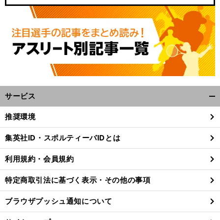
サービス
開
く/
推奨環境
、
、
.
ご
」
前
閉
へ
じ
集英社ID・スポルティーバIDとは
る
利用規約・会員規約
特定商取引法に基づく表示・その他の事項
ブラウザプッシュ通知について