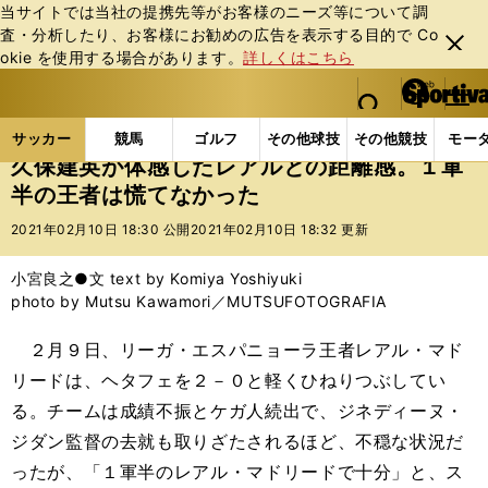
当サイトでは当社の提携先等がお客様のニーズ等について調
査・分析したり、お客様にお勧めの広告を表⽰する⽬的で Co
閉じ
okie を使⽤する場合があります。
詳しくはこちら
る
マイペ
web Sportiva (webスポルティーバ)
検索
メニュ
we
ー
サッカーの記事一覧
海外サッカー
海外サッカー
b
ジ
サッカー
競馬
ゴルフ
その他球技
その他競技
モー
ス
久保建英が体感したレアルとの距離感。１軍
ポ
半の王者は慌てなかった
ル
テ
2021年02月10日 18:30 公開
2021年02月10日 18:32 更新
ィ
ー
小宮良之●文 text by Komiya Yoshiyuki
バ
photo by Mutsu Kawamori／MUTSUFOTOGRAFIA
２月９日、リーガ・エスパニョーラ王者レアル・マド
リードは、ヘタフェを２－０と軽くひねりつぶしてい
る。チームは成績不振とケガ人続出で、ジネディーヌ・
ジダン監督の去就も取りざたされるほど、不穏な状況だ
ったが、「１軍半のレアル・マドリードで十分」と、ス