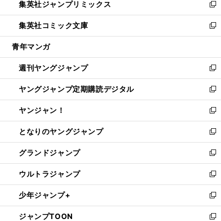
集英社ジャンプリミックス
く
で
ド
ィ
い
新
開
ウ
ン
ウ
し
集英社コミック文庫
く
で
ド
ィ
い
新
開
ウ
ン
ウ
し
青年マンガ
く
で
ド
ィ
い
開
ウ
ン
ウ
週刊ヤングジャンプ
く
で
ド
ィ
新
開
ウ
ン
し
ヤングジャンプ定期購読デジタル
く
で
ド
い
新
開
ウ
ウ
し
ヤンジャン！
く
で
ィ
い
新
開
ン
ウ
し
となりのヤングジャンプ
く
ド
ィ
い
新
ウ
ン
ウ
し
グランドジャンプ
で
ド
ィ
い
新
開
ウ
ン
ウ
し
ウルトラジャンプ
く
で
ド
ィ
い
新
開
ウ
ン
ウ
し
少年ジャンプ+
く
で
ド
ィ
い
新
開
ウ
ン
ウ
し
ジャンプTOON
く
で
ド
ィ
い
新