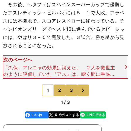
その後、ヘタフェはスペインスーパーカップで優勝し
たアスレティック・ビルバオには５－１で大敗。アラベ
スには本拠地で、スコアレスドローに終わっている。チ
ャンピオンズリーグでベスト16に進んでいるセビージャ
には、やはり３－０で完敗した。３試合、勝ち星から見
放されることになった。
次のページへ
「久保、アレニャの効果は消えた」 ２人を救世主
のように評価していた『アス』は、瞬く間に手厳し
い評価に転じている。直近のセビージャ戦で久保に
つけられた星はゼロ（０～３の４段階評価）。レア
次
1
2
3
のページへ
ル・マドリード
1 / 3
いいね
Xでポストする
LINEで送る
line
faceboo
x
k