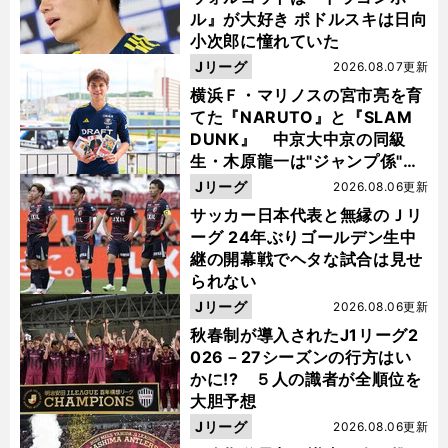
ル』が大好き ポドルスキは日向
小次郎に憧れていた
Jリーグ
2026.08.07更新
横浜Ｆ・マリノスの宮市亮を育
てた『NARUTO』と『SLAM
DUNK』 中京大中京の同級
生・木原龍一は"ジャンプ係"だ
った
Jリーグ
2026.08.06更新
サッカー日本代表と無縁のＪリ
ーグ 24年ぶりゴールデン生中
継の開幕戦でヘタな試合は見せ
られない
Jリーグ
2026.08.06更新
秋春制が導入されたJ1リーグ2
026－27シーズンの行方はい
かに!? ５人の識者が全順位を
大胆予想
Jリーグ
2026.08.06更新