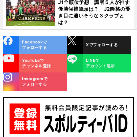
J1全順位予想 識者５人が推す
優勝候補筆頭は？ J2降格の憂
き目に遭いそうな３クラブと
は？
cebo
X
Facebookで
Xでフォローする
ok
フォローする
uTube
LINE
YouTubeで
LINEで
チャンネル登録
アカウント追加
stagra
Instagramで
m
フォローする