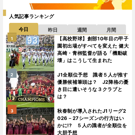
人気記事ランキング
今日
昨日
週間
月間
【高校野球】創部10年目の甲子
1
園初出場がすべてを変えた 健大
高崎・青栁監督が語る「機動破
壊」はこうして生まれた
J1全順位予想 識者５人が推す
2
優勝候補筆頭は？ J2降格の憂
き目に遭いそうな３クラブと
は？
秋春制が導入されたJ1リーグ2
3
026－27シーズンの行方はい
かに!? ５人の識者が全順位を
大胆予想