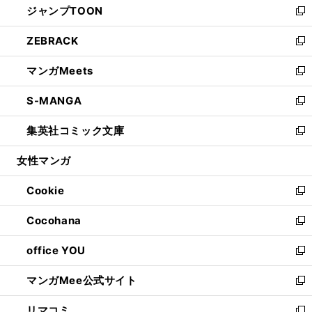
ジャンプTOON
く
で
ド
ィ
い
新
開
ウ
ン
ウ
し
ZEBRACK
く
で
ド
ィ
い
新
開
ウ
ン
ウ
し
マンガMeets
く
で
ド
ィ
い
新
開
ウ
ン
ウ
し
S-MANGA
く
で
ド
ィ
い
新
開
ウ
ン
ウ
し
集英社コミック文庫
く
で
ド
ィ
い
新
開
ウ
ン
ウ
し
女性マンガ
く
で
ド
ィ
い
開
ウ
ン
ウ
Cookie
く
で
ド
ィ
新
開
ウ
ン
し
Cocohana
く
で
ド
い
新
開
ウ
ウ
し
office YOU
く
で
ィ
い
新
開
ン
ウ
し
マンガMee公式サイト
く
ド
ィ
い
新
ウ
ン
ウ
し
リマコミ
で
ド
ィ