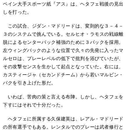
ペイン大手スポーツ紙『アス』は、ヘタフェ戦後の見出
しを打った。
この試合、ジダン・マドリードは、変則的な３－４－
３のシステムで挑んでいる。セルヒオ・ラモスの戦線離
脱によるセンターバック補強のために３バックを採用。
左ウィングバックのような位置で久々の先発に入ったマ
ルセロは、プレーレベルの低下で批判を浴びていたが、
その攻撃センスを生かして起点となっていた。右には、
カスティージャ（セカンドチーム）から若いマルビン・
パクを引き上げた形だ。
いわば、苦肉の策と言える布陣。しかし、ヘタフェを
下すにはそれで十分だった。
ヘタフェに所属する久保建英は、レアル・マドリード
の所有選手でもある。レンタルでのプレーは武者修行と