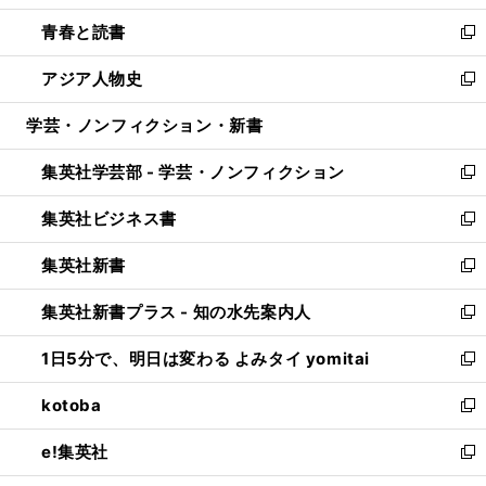
ウ
ン
ウ
し
青春と読書
で
ド
ィ
い
新
開
ウ
ン
ウ
し
アジア人物史
く
で
ド
ィ
い
新
開
ウ
ン
ウ
し
学芸・ノンフィクション・新書
く
で
ド
ィ
い
開
ウ
ン
ウ
集英社学芸部 - 学芸・ノンフィクション
く
で
ド
ィ
新
開
ウ
ン
し
集英社ビジネス書
く
で
ド
い
新
開
ウ
ウ
し
集英社新書
く
で
ィ
い
新
開
ン
ウ
し
集英社新書プラス - 知の水先案内人
く
ド
ィ
い
新
ウ
ン
ウ
し
1日5分で、明日は変わる よみタイ yomitai
で
ド
ィ
い
新
開
ウ
ン
ウ
し
kotoba
く
で
ド
ィ
い
新
開
ウ
ン
ウ
し
e!集英社
く
で
ド
ィ
い
新
開
ウ
ン
ウ
し