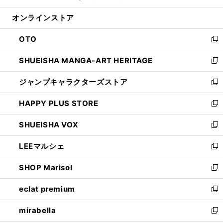
開
ン
ウ
オンラインストア
く
ド
ィ
ウ
ン
OTO
で
ド
新
開
ウ
し
SHUEISHA MANGA-ART HERITAGE
く
で
い
新
開
ウ
し
ジャンプキャラクターズストア
く
ィ
い
新
ン
ウ
し
HAPPY PLUS STORE
ド
ィ
い
新
ウ
ン
ウ
し
SHUEISHA VOX
で
ド
ィ
い
新
開
ウ
ン
ウ
し
LEEマルシェ
く
で
ド
ィ
い
新
開
ウ
ン
ウ
し
SHOP Marisol
く
で
ド
ィ
い
新
開
ウ
ン
ウ
し
eclat premium
く
で
ド
ィ
い
新
開
ウ
ン
ウ
し
mirabella
く
で
ド
ィ
い
新
開
ウ
ン
ウ
し