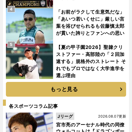
4
「お前がラクして生意気だな」
「あいつ若いくせに」厳しい言
葉を浴びせられるも佐藤慎太郎
が貫いた誇りとファンへの思い
5
【夏の甲子園2026】聖隷クリ
ストファー・高部陸の「２回加
速する」規格外のストレート そ
れでもプロではなく大学進学を
選ぶ理由
もっと見る
各スポーツコラム記事
Jリーグ
2026.08.07更新
宮市亮のアーセナル時代の同僚
ウォルコットは『ドラゴンボー