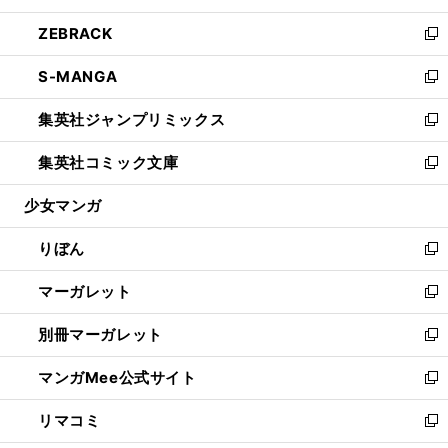
開
ウ
ン
ウ
し
ZEBRACK
く
で
ド
ィ
い
新
開
ウ
ン
ウ
し
S-MANGA
く
で
ド
ィ
い
新
開
ウ
ン
ウ
し
集英社ジャンプリミックス
く
で
ド
ィ
い
新
開
ウ
ン
ウ
し
集英社コミック文庫
く
で
ド
ィ
い
新
開
ウ
ン
ウ
し
少女マンガ
く
で
ド
ィ
い
開
ウ
ン
ウ
りぼん
く
で
ド
ィ
新
開
ウ
ン
し
マーガレット
く
で
ド
い
新
開
ウ
ウ
し
別冊マーガレット
く
で
ィ
い
新
開
ン
ウ
し
マンガMee公式サイト
く
ド
ィ
い
新
ウ
ン
ウ
し
リマコミ
で
ド
ィ
い
新
開
ウ
ン
ウ
し