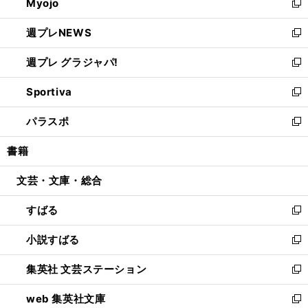
Myojo
く
で
ド
ィ
新
開
ウ
ン
し
週プレNEWS
く
で
ド
い
新
開
ウ
ウ
し
週プレ グラジャパ!
く
で
ィ
い
新
開
ン
ウ
し
Sportiva
く
ド
ィ
い
新
ウ
ン
ウ
し
パラスポ
で
ド
ィ
い
新
開
ウ
ン
ウ
し
書籍
く
で
ド
ィ
い
開
ウ
ン
ウ
文芸・文庫・総合
く
で
ド
ィ
開
ウ
ン
すばる
く
で
ド
新
開
ウ
し
小説すばる
く
で
い
新
開
ウ
し
集英社 文芸ステーション
く
ィ
い
新
ン
ウ
し
web 集英社文庫
ド
ィ
い
新