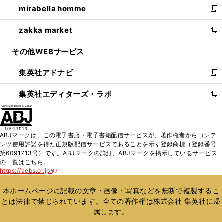
mirabella homme
く
で
ド
ィ
い
新
開
ウ
ン
ウ
し
zakka market
く
で
ド
ィ
い
新
開
ウ
ン
ウ
し
その他WEBサービス
く
で
ド
ィ
い
開
ウ
ン
ウ
集英社アドナビ
く
で
ド
ィ
新
開
ウ
ン
し
集英社エディターズ・ラボ
く
で
ド
い
新
開
ウ
ウ
し
く
で
ィ
い
開
ン
ウ
ABJマークは、この電子書店・電子書籍配信サービスが、著作権者からコンテ
く
ド
ィ
ンツ使用許諾を得た正規版配信サービスであることを示す登録商標（登録番号
ウ
ン
第6091713号）です。ABJマークの詳細、ABJマークを掲示しているサービス
で
ド
の一覧はこちら。
開
ウ
https://aebs.or.jp/
新
く
で
し
い
開
本ホームページに記載の文章・画像・写真などを無断で複製するこ
ウ
く
とは法律で禁じられています。全ての著作権は株式会社 集英社に帰
ィ
属します。
ン
ド