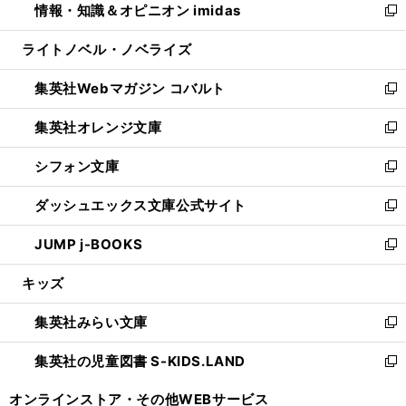
情報・知識＆オピニオン imidas
く
で
ド
ィ
い
新
開
ウ
ン
ウ
し
ライトノベル・ノベライズ
く
で
ド
ィ
い
開
ウ
ン
ウ
集英社Webマガジン コバルト
く
で
ド
ィ
新
開
ウ
ン
し
集英社オレンジ文庫
く
で
ド
い
新
開
ウ
ウ
し
シフォン文庫
く
で
ィ
い
新
開
ン
ウ
し
ダッシュエックス文庫公式サイト
く
ド
ィ
い
新
ウ
ン
ウ
し
JUMP j-BOOKS
で
ド
ィ
い
新
開
ウ
ン
ウ
し
キッズ
く
で
ド
ィ
い
開
ウ
ン
ウ
集英社みらい文庫
く
で
ド
ィ
新
開
ウ
ン
し
集英社の児童図書 S-KIDS.LAND
く
で
ド
い
新
開
ウ
ウ
し
オンラインストア・
その他WEBサービス
く
で
ィ
い