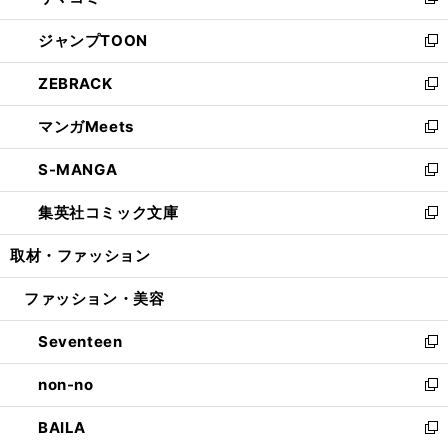
い
新
開
ウ
ン
ウ
し
ジャンプTOON
く
で
ド
ィ
い
新
開
ウ
ン
ウ
し
ZEBRACK
く
で
ド
ィ
い
新
開
ウ
ン
ウ
し
マンガMeets
く
で
ド
ィ
い
新
開
ウ
ン
ウ
し
S-MANGA
く
で
ド
ィ
い
新
開
ウ
ン
ウ
し
集英社コミック文庫
く
で
ド
ィ
い
新
開
ウ
ン
ウ
し
取材・ファッション
く
で
ド
ィ
い
開
ウ
ン
ウ
ファッション・美容
く
で
ド
ィ
開
ウ
ン
Seventeen
く
で
ド
新
開
ウ
し
non-no
く
で
い
新
開
ウ
し
BAILA
く
ィ
い
新