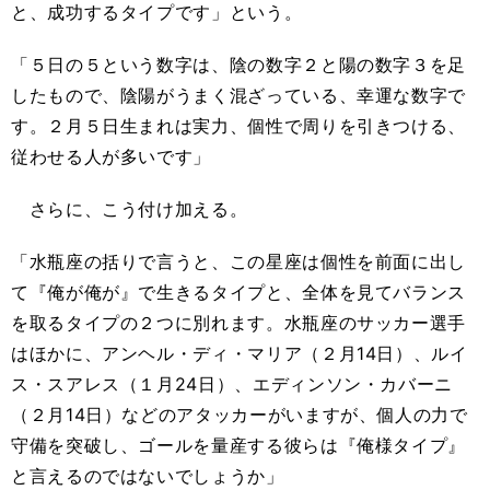
と、成功するタイプです」という。
「５日の５という数字は、陰の数字２と陽の数字３を足
したもので、陰陽がうまく混ざっている、幸運な数字で
す。２月５日生まれは実力、個性で周りを引きつける、
従わせる人が多いです」
さらに、こう付け加える。
「水瓶座の括りで言うと、この星座は個性を前面に出し
て『俺が俺が』で生きるタイプと、全体を見てバランス
を取るタイプの２つに別れます。水瓶座のサッカー選手
はほかに、アンヘル・ディ・マリア（２月14日）、ルイ
ス・スアレス（１月24日）、エディンソン・カバーニ
（２月14日）などのアタッカーがいますが、個人の力で
守備を突破し、ゴールを量産する彼らは『俺様タイプ』
と言えるのではないでしょうか」