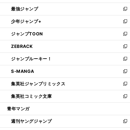
ン
ウ
し
最強ジャンプ
ド
ィ
い
新
ウ
ン
ウ
し
少年ジャンプ+
で
ド
ィ
い
新
開
ウ
ン
ウ
し
ジャンプTOON
く
で
ド
ィ
い
新
開
ウ
ン
ウ
し
ZEBRACK
く
で
ド
ィ
い
新
開
ウ
ン
ウ
し
ジャンプルーキー！
く
で
ド
ィ
い
新
開
ウ
ン
ウ
し
S-MANGA
く
で
ド
ィ
い
新
開
ウ
ン
ウ
し
集英社ジャンプリミックス
く
で
ド
ィ
い
新
開
ウ
ン
ウ
し
集英社コミック文庫
く
で
ド
ィ
い
新
開
ウ
ン
ウ
し
青年マンガ
く
で
ド
ィ
い
開
ウ
ン
ウ
週刊ヤングジャンプ
く
で
ド
ィ
新
開
ウ
ン
し