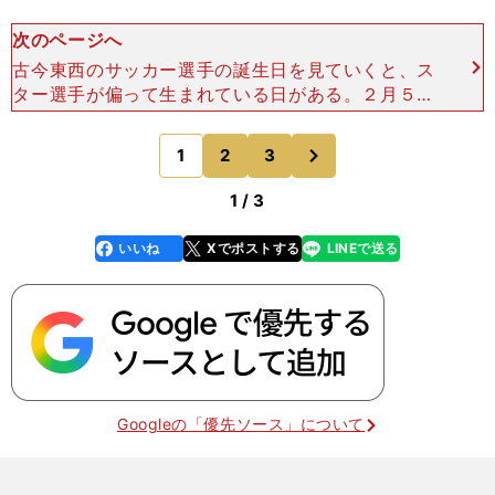
次のページへ
古今東西のサッカー選手の誕生日を見ていくと、ス
ター選手が偏って生まれている日がある。２月５日
のほかにも、６月４日は高原直泰、ルーカス・ポド
ルスキ、ロレンツォ・インシーニェらが生まれてい
次
1
2
3
のページへ
て、「代表チーム
1 / 3
いいね
Xでポストする
LINEで送る
line
faceboo
x
k
Googleの「優先ソース」について