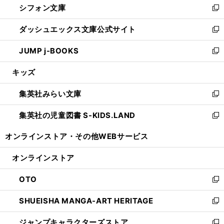
シフォン文庫
く
で
ィ
い
新
開
ン
ウ
し
ダッシュエックス文庫公式サイト
く
ド
ィ
い
新
ウ
ン
ウ
し
JUMP j-BOOKS
で
ド
ィ
い
新
開
ウ
ン
ウ
し
キッズ
く
で
ド
ィ
い
開
ウ
ン
ウ
集英社みらい文庫
く
で
ド
ィ
新
開
ウ
ン
し
集英社の児童図書 S-KIDS.LAND
く
で
ド
い
新
開
ウ
ウ
し
オンラインストア・
その他WEBサービス
く
で
ィ
い
開
ン
ウ
オンラインストア
く
ド
ィ
ウ
ン
OTO
で
ド
新
開
ウ
し
SHUEISHA MANGA-ART HERITAGE
く
で
い
新
開
ウ
し
ジャンプキャラクターズストア
く
ィ
い