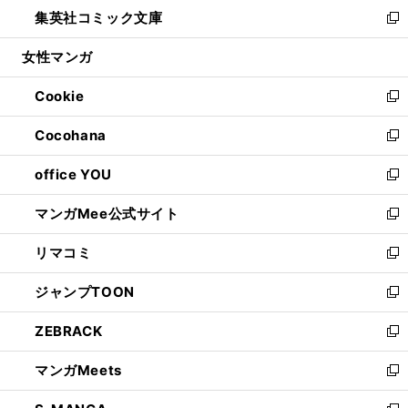
ウ
し
集英社コミック文庫
く
で
ド
ィ
い
新
開
ウ
ン
ウ
し
女性マンガ
く
で
ド
ィ
い
開
ウ
ン
ウ
Cookie
く
で
ド
ィ
新
開
ウ
ン
し
Cocohana
く
で
ド
い
新
開
ウ
ウ
し
office YOU
く
で
ィ
い
新
開
ン
ウ
し
マンガMee公式サイト
く
ド
ィ
い
新
ウ
ン
ウ
し
リマコミ
で
ド
ィ
い
新
開
ウ
ン
ウ
し
ジャンプTOON
く
で
ド
ィ
い
新
開
ウ
ン
ウ
し
ZEBRACK
く
で
ド
ィ
い
新
開
ウ
ン
ウ
し
マンガMeets
く
で
ド
ィ
い
新
開
ウ
ン
ウ
し