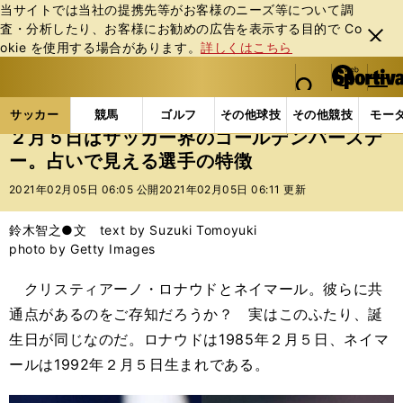
当サイトでは当社の提携先等がお客様のニーズ等について調
査・分析したり、お客様にお勧めの広告を表⽰する⽬的で Co
閉じ
okie を使⽤する場合があります。
詳しくはこちら
る
マイペ
web Sportiva (webスポルティーバ)
検索
メニュ
we
ー
サッカーの記事一覧
海外サッカー
海外サッカー
b
ジ
サッカー
競馬
ゴルフ
その他球技
その他競技
モー
ス
２月５日はサッカー界のゴールデンバースデ
ポ
ー。占いで見える選手の特徴
ル
テ
2021年02月05日 06:05 公開
2021年02月05日 06:11 更新
ィ
ー
鈴木智之●文 text by Suzuki Tomoyuki
バ
photo by Getty Images
クリスティアーノ・ロナウドとネイマール。彼らに共
通点があるのをご存知だろうか？ 実はこのふたり、誕
生日が同じなのだ。ロナウドは1985年２月５日、ネイマ
ールは1992年２月５日生まれである。