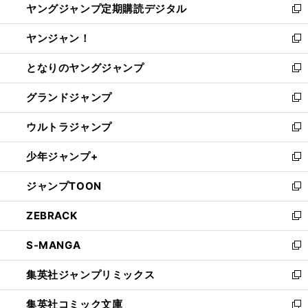
ヤングジャンプ定期購読デジタル
く
で
ド
い
新
開
ウ
ウ
し
ヤンジャン！
く
で
ィ
い
新
開
ン
ウ
し
となりのヤングジャンプ
く
ド
ィ
い
新
ウ
ン
ウ
し
グランドジャンプ
で
ド
ィ
い
新
開
ウ
ン
ウ
し
ウルトラジャンプ
く
で
ド
ィ
い
新
開
ウ
ン
ウ
し
少年ジャンプ+
く
で
ド
ィ
い
新
開
ウ
ン
ウ
し
ジャンプTOON
く
で
ド
ィ
い
新
開
ウ
ン
ウ
し
ZEBRACK
く
で
ド
ィ
い
新
開
ウ
ン
ウ
し
S-MANGA
く
で
ド
ィ
い
新
開
ウ
ン
ウ
し
集英社ジャンプリミックス
く
で
ド
ィ
い
新
開
ウ
ン
ウ
し
集英社コミック文庫
く
で
ド
ィ
い
新