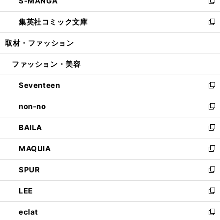
S-MANGA
く
で
ド
ィ
い
新
開
ウ
ン
ウ
し
集英社コミック文庫
く
で
ド
ィ
い
新
開
ウ
ン
ウ
し
取材・ファッション
く
で
ド
ィ
い
開
ウ
ン
ウ
ファッション・美容
く
で
ド
ィ
開
ウ
ン
Seventeen
く
で
ド
新
開
ウ
し
non-no
く
で
い
新
開
ウ
し
BAILA
く
ィ
い
新
ン
ウ
し
MAQUIA
ド
ィ
い
新
ウ
ン
ウ
し
SPUR
で
ド
ィ
い
新
開
ウ
ン
ウ
し
LEE
く
で
ド
ィ
い
新
開
ウ
ン
ウ
し
eclat
く
で
ド
ィ
い
新