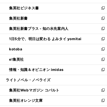
開
ウ
ン
し
集英社ビジネス書
く
で
ド
い
新
開
ウ
ウ
し
集英社新書
く
で
ィ
い
新
開
ン
ウ
し
集英社新書プラス - 知の水先案内人
く
ド
ィ
い
新
ウ
ン
ウ
し
1日5分で、明日は変わる よみタイ yomitai
で
ド
ィ
い
新
開
ウ
ン
ウ
し
kotoba
く
で
ド
ィ
い
新
開
ウ
ン
ウ
し
e!集英社
く
で
ド
ィ
い
新
開
ウ
ン
ウ
し
情報・知識＆オピニオン imidas
く
で
ド
ィ
い
新
開
ウ
ン
ウ
し
ライトノベル・ノベライズ
く
で
ド
ィ
い
開
ウ
ン
ウ
集英社Webマガジン コバルト
く
で
ド
ィ
新
開
ウ
ン
し
集英社オレンジ文庫
く
で
ド
い
新
開
ウ
ウ
し