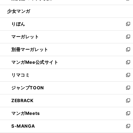
開
ウ
ン
ウ
し
少女マンガ
く
で
ド
ィ
い
開
ウ
ン
ウ
りぼん
く
で
ド
ィ
新
開
ウ
ン
し
マーガレット
く
で
ド
い
新
開
ウ
ウ
し
別冊マーガレット
く
で
ィ
い
新
開
ン
ウ
し
マンガMee公式サイト
く
ド
ィ
い
新
ウ
ン
ウ
し
リマコミ
で
ド
ィ
い
新
開
ウ
ン
ウ
し
ジャンプTOON
く
で
ド
ィ
い
新
開
ウ
ン
ウ
し
ZEBRACK
く
で
ド
ィ
い
新
開
ウ
ン
ウ
し
マンガMeets
く
で
ド
ィ
い
新
開
ウ
ン
ウ
し
S-MANGA
く
で
ド
ィ
い
新
開
ウ
ン