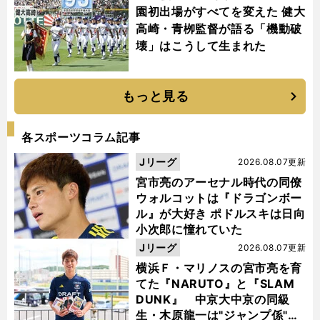
園初出場がすべてを変えた 健大
高崎・青栁監督が語る「機動破
壊」はこうして生まれた
もっと見る
各スポーツコラム記事
Jリーグ
2026.08.07更新
宮市亮のアーセナル時代の同僚
ウォルコットは『ドラゴンボー
ル』が大好き ポドルスキは日向
小次郎に憧れていた
Jリーグ
2026.08.07更新
横浜Ｆ・マリノスの宮市亮を育
てた『NARUTO』と『SLAM
DUNK』 中京大中京の同級
生・木原龍一は"ジャンプ係"だ