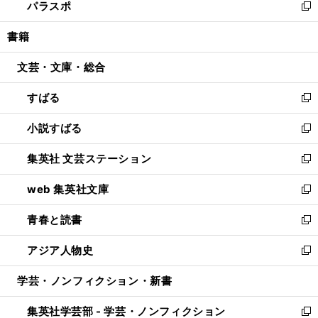
パラスポ
で
ド
ィ
い
新
開
ウ
ン
ウ
し
書籍
く
で
ド
ィ
い
開
ウ
ン
ウ
文芸・文庫・総合
く
で
ド
ィ
開
ウ
ン
すばる
く
で
ド
新
開
ウ
し
小説すばる
く
で
い
新
開
ウ
し
集英社 文芸ステーション
く
ィ
い
新
ン
ウ
し
web 集英社文庫
ド
ィ
い
新
ウ
ン
ウ
し
青春と読書
で
ド
ィ
い
新
開
ウ
ン
ウ
し
アジア人物史
く
で
ド
ィ
い
新
開
ウ
ン
ウ
し
学芸・ノンフィクション・新書
く
で
ド
ィ
い
開
ウ
ン
ウ
集英社学芸部 - 学芸・ノンフィクション
く
で
ド
ィ
新