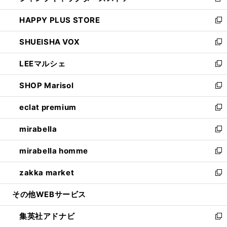
新
ン
ウ
し
HAPPY PLUS STORE
ド
ィ
い
新
ウ
ン
ウ
し
SHUEISHA VOX
で
ド
ィ
い
新
開
ウ
ン
ウ
し
LEEマルシェ
く
で
ド
ィ
い
新
開
ウ
ン
ウ
し
SHOP Marisol
く
で
ド
ィ
い
新
開
ウ
ン
ウ
し
eclat premium
く
で
ド
ィ
い
新
開
ウ
ン
ウ
し
mirabella
く
で
ド
ィ
い
新
開
ウ
ン
ウ
し
mirabella homme
く
で
ド
ィ
い
新
開
ウ
ン
ウ
し
zakka market
く
で
ド
ィ
い
新
開
ウ
ン
ウ
し
その他WEBサービス
く
で
ド
ィ
い
開
ウ
ン
ウ
集英社アドナビ
く
で
ド
ィ
新
開