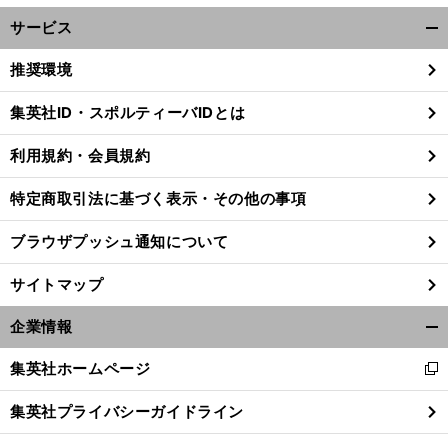
サービス
開
く/
推奨環境
閉
じ
集英社ID・スポルティーバIDとは
る
利用規約・会員規約
。
前
へ
特定商取引法に基づく表示・その他の事項
ブラウザプッシュ通知について
サイトマップ
企業情報
開
く/
集英社ホームページ
新
閉
し
じ
集英社プライバシーガイドライン
い
る
ウ