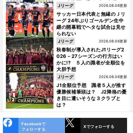
った
Jリーグ
2026.08.06更新
サッカー日本代表と無縁のＪリ
ーグ 24年ぶりゴールデン生中
継の開幕戦でヘタな試合は見せ
られない
Jリーグ
2026.08.06更新
秋春制が導入されたJ1リーグ2
026－27シーズンの行方はい
かに!? ５人の識者が全順位を
大胆予想
Jリーグ
2026.08.06更新
J1全順位予想 識者５人が推す
優勝候補筆頭は？ J2降格の憂
き目に遭いそうな３クラブと
は？
cebo
X
Facebookで
Xでフォローする
ok
フォローする