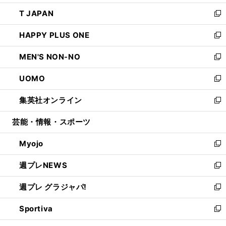
開
ウ
ン
ウ
し
T JAPAN
く
で
ド
ィ
い
新
開
ウ
ン
ウ
し
HAPPY PLUS ONE
く
で
ド
ィ
い
新
開
ウ
ン
ウ
し
MEN'S NON-NO
く
で
ド
ィ
い
新
開
ウ
ン
ウ
し
UOMO
く
で
ド
ィ
い
新
開
ウ
ン
ウ
し
集英社オンライン
く
で
ド
ィ
い
新
開
ウ
ン
ウ
し
芸能・情報・スポーツ
く
で
ド
ィ
い
開
ウ
ン
ウ
Myojo
く
で
ド
ィ
新
開
ウ
ン
し
週プレNEWS
く
で
ド
い
新
開
ウ
ウ
し
週プレ グラジャパ!
く
で
ィ
い
新
開
ン
ウ
し
Sportiva
く
ド
ィ
い
新
ウ
ン
ウ
し