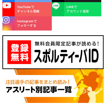
uTube
LINE
YouTubeで
LINEで
チャンネル登録
アカウント追加
stagra
Instagramで
m
フォローする