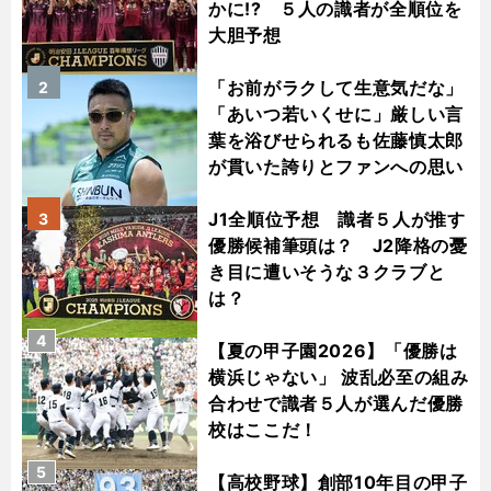
かに!? ５人の識者が全順位を
大胆予想
「お前がラクして生意気だな」
2
「あいつ若いくせに」厳しい言
葉を浴びせられるも佐藤慎太郎
が貫いた誇りとファンへの思い
J1全順位予想 識者５人が推す
3
優勝候補筆頭は？ J2降格の憂
き目に遭いそうな３クラブと
は？
4
【夏の甲子園2026】「優勝は
横浜じゃない」 波乱必至の組み
合わせで識者５人が選んだ優勝
校はここだ！
5
【高校野球】創部10年目の甲子