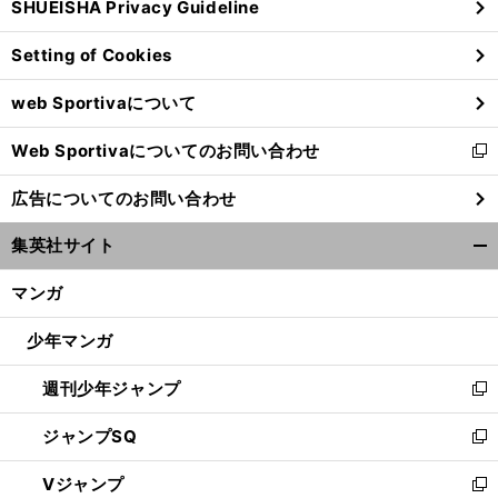
SHUEISHA Privacy Guideline
ィ
ン
Setting of Cookies
ド
ウ
web Sportivaについて
で
開
Web Sportivaについてのお問い合わせ
く
新
し
広告についてのお問い合わせ
い
ウ
集英社サイト
ィ
開
ン
く/
マンガ
ド
閉
ウ
じ
少年マンガ
で
る
開
週刊少年ジャンプ
く
新
し
ジャンプSQ
い
新
ウ
し
Vジャンプ
ィ
い
新