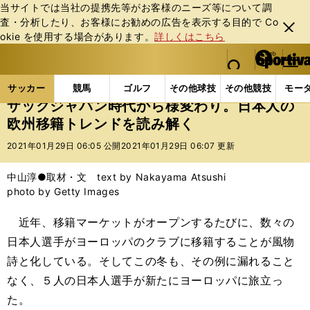
当サイトでは当社の提携先等がお客様のニーズ等について調
査・分析したり、お客様にお勧めの広告を表⽰する⽬的で Co
閉じ
okie を使⽤する場合があります。
詳しくはこちら
る
マイペ
web Sportiva (webスポルティーバ)
検索
メニュ
we
ー
サッカーの記事一覧
海外サッカー
海外サッカー
b
ジ
サッカー
競馬
ゴルフ
その他球技
その他競技
モー
ス
ザックジャパン時代から様変わり。日本人の
ポ
欧州移籍トレンドを読み解く
ル
テ
2021年01月29日 06:05 公開
2021年01月29日 06:07 更新
ィ
ー
中山淳●取材・文 text by Nakayama Atsushi
バ
photo by Getty Images
近年、移籍マーケットがオープンするたびに、数々の
日本人選手がヨーロッパのクラブに移籍することが風物
詩と化している。そしてこの冬も、その例に漏れること
なく、５人の日本人選手が新たにヨーロッパに旅立っ
た。