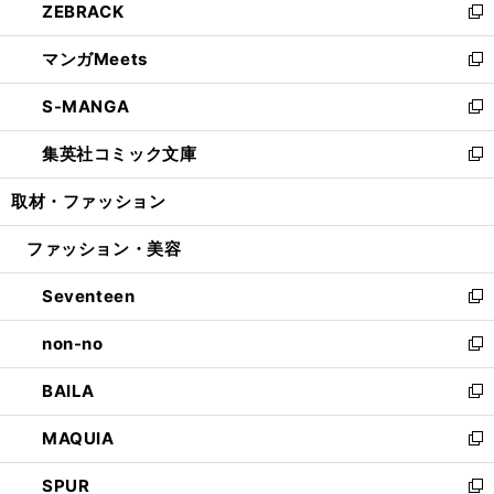
ZEBRACK
く
で
ド
ィ
い
新
開
ウ
ン
ウ
し
マンガMeets
く
で
ド
ィ
い
新
開
ウ
ン
ウ
し
S-MANGA
く
で
ド
ィ
い
新
開
ウ
ン
ウ
し
集英社コミック文庫
く
で
ド
ィ
い
新
開
ウ
ン
ウ
し
取材・ファッション
く
で
ド
ィ
い
開
ウ
ン
ウ
ファッション・美容
く
で
ド
ィ
開
ウ
ン
Seventeen
く
で
ド
新
開
ウ
し
non-no
く
で
い
新
開
ウ
し
BAILA
く
ィ
い
新
ン
ウ
し
MAQUIA
ド
ィ
い
新
ウ
ン
ウ
し
SPUR
で
ド
ィ
い
新