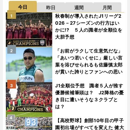
今日
昨日
週間
月間
秋春制が導入されたJ1リーグ2
1
026－27シーズンの行方はい
かに!? ５人の識者が全順位を
大胆予想
「お前がラクして生意気だな」
2
「あいつ若いくせに」厳しい言
葉を浴びせられるも佐藤慎太郎
が貫いた誇りとファンへの思い
J1全順位予想 識者５人が推す
3
優勝候補筆頭は？ J2降格の憂
き目に遭いそうな３クラブと
は？
4
【高校野球】創部10年目の甲子
園初出場がすべてを変えた 健大