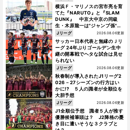
横浜Ｆ・マリノスの宮市亮を育
てた『NARUTO』と『SLAM
DUNK』 中京大中京の同級
生・木原龍一は"ジャンプ係"だ
った
Jリーグ
2026.08.06更新
サッカー日本代表と無縁のＪリ
ーグ 24年ぶりゴールデン生中
継の開幕戦でヘタな試合は見せ
られない
Jリーグ
2026.08.06更新
秋春制が導入されたJ1リーグ2
026－27シーズンの行方はい
かに!? ５人の識者が全順位を
大胆予想
Jリーグ
2026.08.06更新
J1全順位予想 識者５人が推す
優勝候補筆頭は？ J2降格の憂
き目に遭いそうな３クラブと