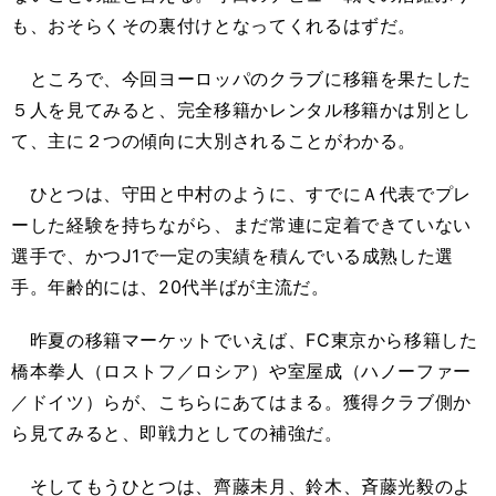
も、おそらくその裏付けとなってくれるはずだ。
ところで、今回ヨーロッパのクラブに移籍を果たした
５人を見てみると、完全移籍かレンタル移籍かは別とし
て、主に２つの傾向に大別されることがわかる。
ひとつは、守田と中村のように、すでにＡ代表でプレ
ーした経験を持ちながら、まだ常連に定着できていない
選手で、かつJ1で一定の実績を積んでいる成熟した選
手。年齢的には、20代半ばが主流だ。
昨夏の移籍マーケットでいえば、FC東京から移籍した
橋本拳人（ロストフ／ロシア）や室屋成（ハノーファー
／ドイツ）らが、こちらにあてはまる。獲得クラブ側か
ら見てみると、即戦力としての補強だ。
そしてもうひとつは、齊藤未月、鈴木、斉藤光毅のよ