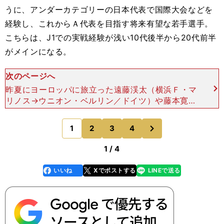
うに、アンダーカテゴリーの日本代表で国際大会などを
経験し、これからＡ代表を目指す将来有望な若手選手。
こちらは、J1での実戦経験が浅い10代後半から20代前半
がメインになる。
次のページへ
昨夏にヨーロッパに旅立った遠藤渓太（横浜Ｆ・マ
リノス→ウニオン・ベルリン／ドイツ）や藤本寛也
（東京ヴェルディ→ジル・ヴィセンテ／ポルトガ
ル）らも、この類に入る。獲得側からすれば"育て
次
1
2
3
4
のページへ
て売る"ことを前提
1 / 4
いいね
Xでポストする
LINEで送る
line
faceboo
x
k