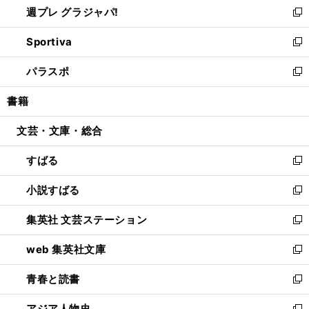
週プレ グラジャパ!
く
で
ィ
い
新
開
ン
ウ
し
Sportiva
く
ド
ィ
い
新
ウ
ン
ウ
し
パラスポ
で
ド
ィ
い
新
開
ウ
ン
ウ
し
書籍
く
で
ド
ィ
い
開
ウ
ン
ウ
文芸・文庫・総合
く
で
ド
ィ
開
ウ
ン
すばる
く
で
ド
新
開
ウ
し
小説すばる
く
で
い
新
開
ウ
し
集英社 文芸ステーション
く
ィ
い
新
ン
ウ
し
web 集英社文庫
ド
ィ
い
新
ウ
ン
ウ
し
青春と読書
で
ド
ィ
い
新
開
ウ
ン
ウ
し
アジア人物史
く
で