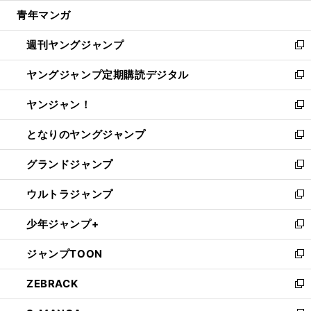
ウ
ン
ウ
し
青年マンガ
く
で
ド
ィ
い
開
ウ
ン
ウ
週刊ヤングジャンプ
く
で
ド
ィ
新
開
ウ
ン
し
ヤングジャンプ定期購読デジタル
く
で
ド
い
新
開
ウ
ウ
し
ヤンジャン！
く
で
ィ
い
新
開
ン
ウ
し
となりのヤングジャンプ
く
ド
ィ
い
新
ウ
ン
ウ
し
グランドジャンプ
で
ド
ィ
い
新
開
ウ
ン
ウ
し
ウルトラジャンプ
く
で
ド
ィ
い
新
開
ウ
ン
ウ
し
少年ジャンプ+
く
で
ド
ィ
い
新
開
ウ
ン
ウ
し
ジャンプTOON
く
で
ド
ィ
い
新
開
ウ
ン
ウ
し
ZEBRACK
く
で
ド
ィ
い
新
開
ウ
ン
ウ
し