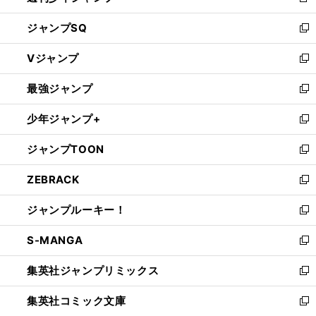
新
し
ジャンプSQ
い
新
ウ
し
Vジャンプ
ィ
い
新
ン
ウ
し
最強ジャンプ
ド
ィ
い
新
ウ
ン
ウ
し
少年ジャンプ+
で
ド
ィ
い
新
開
ウ
ン
ウ
し
ジャンプTOON
く
で
ド
ィ
い
新
開
ウ
ン
ウ
し
ZEBRACK
く
で
ド
ィ
い
新
開
ウ
ン
ウ
し
ジャンプルーキー！
く
で
ド
ィ
い
新
開
ウ
ン
ウ
し
S-MANGA
く
で
ド
ィ
い
新
開
ウ
ン
ウ
し
集英社ジャンプリミックス
く
で
ド
ィ
い
新
開
ウ
ン
ウ
し
集英社コミック文庫
く
で
ド
ィ
い
新
開