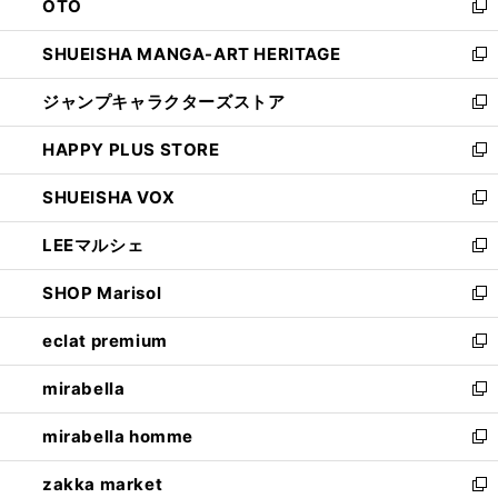
OTO
で
ド
新
開
ウ
し
SHUEISHA MANGA-ART HERITAGE
く
で
い
新
開
ウ
し
ジャンプキャラクターズストア
く
ィ
い
新
ン
ウ
し
HAPPY PLUS STORE
ド
ィ
い
新
ウ
ン
ウ
し
SHUEISHA VOX
で
ド
ィ
い
新
開
ウ
ン
ウ
し
LEEマルシェ
く
で
ド
ィ
い
新
開
ウ
ン
ウ
し
SHOP Marisol
く
で
ド
ィ
い
新
開
ウ
ン
ウ
し
eclat premium
く
で
ド
ィ
い
新
開
ウ
ン
ウ
し
mirabella
く
で
ド
ィ
い
新
開
ウ
ン
ウ
し
mirabella homme
く
で
ド
ィ
い
新
開
ウ
ン
ウ
し
zakka market
く
で
ド
ィ
い
新