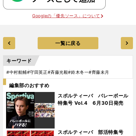
Googleの「優先ソース」について
一覧に戻る
キーワード
#中村航輔
#守田英正
#斉藤光毅
#鈴木冬一
#齊藤未月
編集部のおすすめ
スポルティーバ バレーボール
特集号 Vol.4 6月30日発売
スポルティーバ 部活特集号