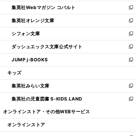
開
ウ
ン
ウ
集英社Webマガジン コバルト
く
で
ド
ィ
新
開
ウ
ン
し
集英社オレンジ文庫
く
で
ド
い
新
開
ウ
ウ
し
シフォン文庫
く
で
ィ
い
新
開
ン
ウ
し
ダッシュエックス文庫公式サイト
く
ド
ィ
い
新
ウ
ン
ウ
し
JUMP j-BOOKS
で
ド
ィ
い
新
開
ウ
ン
ウ
し
キッズ
く
で
ド
ィ
い
開
ウ
ン
ウ
集英社みらい文庫
く
で
ド
ィ
新
開
ウ
ン
し
集英社の児童図書 S-KIDS.LAND
く
で
ド
い
新
開
ウ
ウ
し
オンラインストア・
その他WEBサービス
く
で
ィ
い
開
ン
ウ
オンラインストア
く
ド
ィ
ウ
ン