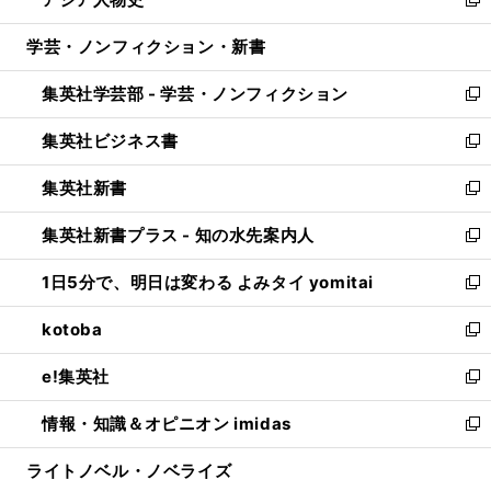
ド
ィ
い
新
開
ウ
ン
ウ
し
学芸・ノンフィクション・新書
く
で
ド
ィ
い
開
ウ
ン
ウ
集英社学芸部 - 学芸・ノンフィクション
く
で
ド
ィ
新
開
ウ
ン
し
集英社ビジネス書
く
で
ド
い
新
開
ウ
ウ
し
集英社新書
く
で
ィ
い
新
開
ン
ウ
し
集英社新書プラス - 知の水先案内人
く
ド
ィ
い
新
ウ
ン
ウ
し
1日5分で、明日は変わる よみタイ yomitai
で
ド
ィ
い
新
開
ウ
ン
ウ
し
kotoba
く
で
ド
ィ
い
新
開
ウ
ン
ウ
し
e!集英社
く
で
ド
ィ
い
新
開
ウ
ン
ウ
し
情報・知識＆オピニオン imidas
く
で
ド
ィ
い
新
開
ウ
ン
ウ
し
ライトノベル・ノベライズ
く
で
ド
ィ
い