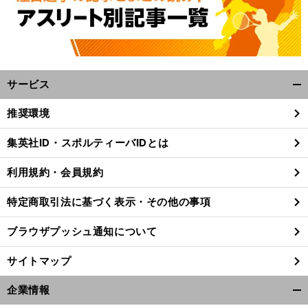
サービス
開
く/
推奨環境
閉
じ
？
変
」
集英社ID・スポルティーバIDとは
前
る
へ
利用規約・会員規約
特定商取引法に基づく表示・その他の事項
ブラウザプッシュ通知について
サイトマップ
企業情報
開