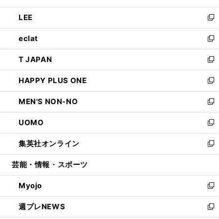
開
ウ
ン
ウ
し
LEE
く
で
ド
ィ
い
新
開
ウ
ン
ウ
し
eclat
く
で
ド
ィ
い
新
開
ウ
ン
ウ
し
T JAPAN
く
で
ド
ィ
い
新
開
ウ
ン
ウ
し
HAPPY PLUS ONE
く
で
ド
ィ
い
新
開
ウ
ン
ウ
し
MEN'S NON-NO
く
で
ド
ィ
い
新
開
ウ
ン
ウ
し
UOMO
く
で
ド
ィ
い
新
開
ウ
ン
ウ
し
集英社オンライン
く
で
ド
ィ
い
新
開
ウ
ン
ウ
し
芸能・情報・スポーツ
く
で
ド
ィ
い
開
ウ
ン
ウ
Myojo
く
で
ド
ィ
新
開
ウ
ン
し
週プレNEWS
く
で
ド
い
新
開
ウ
ウ
し