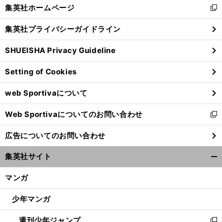
く/
集英社ホームページ
新
閉
し
じ
集英社プライバシーガイドライン
い
る
ウ
SHUEISHA Privacy Guideline
ィ
ン
Setting of Cookies
ド
ウ
web Sportivaについて
で
開
Web Sportivaについてのお問い合わせ
く
新
し
広告についてのお問い合わせ
い
ウ
集英社サイト
ィ
開
ン
く/
マンガ
ド
閉
ウ
じ
少年マンガ
で
る
開
週刊少年ジャンプ
く