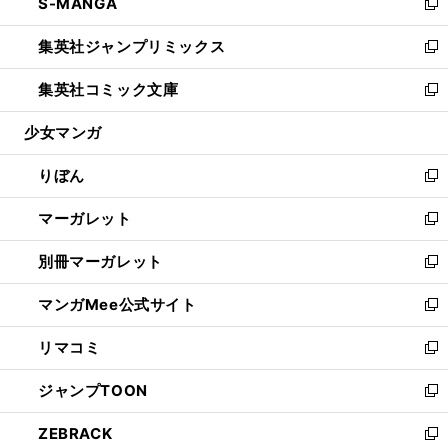
S-MANGA
く
で
ド
ィ
い
新
開
ウ
ン
ウ
し
集英社ジャンプリミックス
く
で
ド
ィ
い
新
開
ウ
ン
ウ
し
集英社コミック文庫
く
で
ド
ィ
い
新
開
ウ
ン
ウ
し
少女マンガ
く
で
ド
ィ
い
開
ウ
ン
ウ
りぼん
く
で
ド
ィ
新
開
ウ
ン
し
マーガレット
く
で
ド
い
新
開
ウ
ウ
し
別冊マーガレット
く
で
ィ
い
新
開
ン
ウ
し
マンガMee公式サイト
く
ド
ィ
い
新
ウ
ン
ウ
し
リマコミ
で
ド
ィ
い
新
開
ウ
ン
ウ
し
ジャンプTOON
く
で
ド
ィ
い
新
開
ウ
ン
ウ
し
ZEBRACK
く
で
ド
ィ
い
新