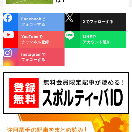
は？
cebo
X
Facebookで
Xでフォローする
ok
フォローする
uTube
LINE
YouTubeで
LINEで
チャンネル登録
アカウント追加
stagra
Instagramで
m
フォローする