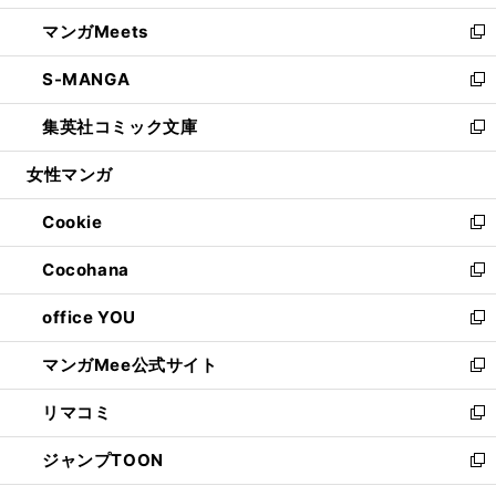
開
ウ
ン
ウ
し
マンガMeets
く
で
ド
ィ
い
新
開
ウ
ン
ウ
し
S-MANGA
く
で
ド
ィ
い
新
開
ウ
ン
ウ
し
集英社コミック文庫
く
で
ド
ィ
い
新
開
ウ
ン
ウ
し
女性マンガ
く
で
ド
ィ
い
開
ウ
ン
ウ
Cookie
く
で
ド
ィ
新
開
ウ
ン
し
Cocohana
く
で
ド
い
新
開
ウ
ウ
し
office YOU
く
で
ィ
い
新
開
ン
ウ
し
マンガMee公式サイト
く
ド
ィ
い
新
ウ
ン
ウ
し
リマコミ
で
ド
ィ
い
新
開
ウ
ン
ウ
し
ジャンプTOON
く
で
ド
ィ
い
新
開
ウ
ン
ウ
し