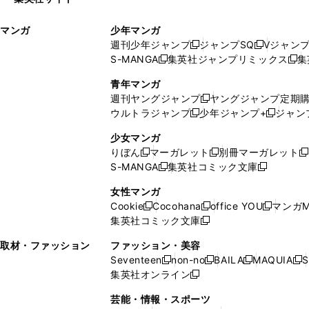
ウ
い
ィ
ウ
マンガ
少年マンガ
ン
ィ
週刊少年ジャンプ
ジャンプSQ
Vジャン
ド
ン
新
新
S-MANGA
集英社ジャンプリミックス
集
ウ
ド
新
し
し
新
で
ウ
し
い
い
し
青年マンガ
開
で
い
ウ
ウ
い
週刊ヤングジャンプ
ヤングジャンプ定期
新
く
開
ウ
ィ
ィ
ウ
ウルトラジャンプ
少年ジャンプ+
ジャン
新
し
新
く
ィ
ン
ン
ィ
し
い
し
ン
ド
ド
ン
少女マンガ
い
ウ
い
ド
ウ
ウ
ド
りぼん
マーガレット
別冊マーガレット
新
新
新
ウ
ィ
ウ
ウ
で
で
ウ
S-MANGA
集英社コミック文庫
し
新
し
新
ィ
ン
ィ
で
開
開
で
い
し
い
し
ン
ド
ン
女性マンガ
開
く
く
開
ウ
い
ウ
い
ド
ウ
ド
Cookie
Cocohana
office YOU
マンガM
く
く
新
新
新
ィ
ウ
ィ
ウ
ウ
で
ウ
集英社コミック文庫
し
新
し
し
ン
ィ
ン
ィ
で
開
で
い
し
い
い
ド
ン
ド
ン
取材・ファッション
ファッション・美容
開
く
開
ウ
い
ウ
ウ
ウ
ド
ウ
ド
Seventeen
non-no
BAILA
MAQUIA
S
く
く
新
新
新
新
ィ
ウ
ィ
ィ
で
ウ
で
ウ
集英社オンライン
し
新
し
し
し
ン
ィ
ン
ン
開
で
開
で
い
し
い
い
い
ド
ン
ド
ド
芸能・情報・スポーツ
く
開
く
開
ウ
い
ウ
ウ
ウ