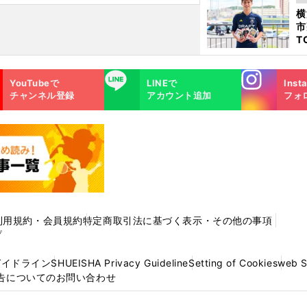
日
横
た
市
T
K
級
Instagra
LINE
ャ
YouTubeで
LINEで
Inst
m
チャンネル登録
アカウント追加
フォ
利用規約・会員規約
特定商取引法に基づく表示・その他の事項
プ
ガイドライン
SHUEISHA Privacy Guideline
Setting of Cookies
web 
告についてのお問い合わせ