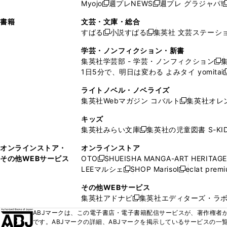
ウ
ド
ウ
ウ
Myojo
週プレNEWS
週プレ グラジャパ!
く
く
新
新
新
ィ
ウ
ィ
ィ
ィ
で
ウ
で
で
し
し
ン
ィ
ン
ン
ン
書籍
文芸・文庫・総合
開
で
開
開
い
い
ド
ン
ド
ド
ド
すばる
小説すばる
集英社 文芸ステーシ
く
開
く
く
新
新
ウ
ウ
ウ
ド
ウ
ウ
ウ
く
し
し
ィ
ィ
学芸・ノンフィクション・新書
で
ウ
で
で
で
い
い
ン
ン
集英社学芸部 - 学芸・ノンフィクション
開
で
開
開
開
新
ウ
ウ
ド
ド
1日5分で、明日は変わる よみタイ yomitai
く
開
く
く
く
し
新
ィ
ィ
ウ
ウ
く
い
ン
ン
ライトノベル・ノベライズ
で
で
ウ
ド
ド
集英社Webマガジン コバルト
集英社オレ
開
開
新
ィ
ウ
ウ
く
く
し
ン
キッズ
で
で
い
ド
集英社みらい文庫
集英社の児童図書 S-KID
開
開
新
ウ
ウ
く
く
し
ィ
オンラインストア・
オンラインストア
で
い
ン
その他WEBサービス
OTO
SHUEISHA MANGA-ART HERITAGE
開
新
ウ
ド
LEEマルシェ
SHOP Marisol
eclat prem
く
し
新
新
ィ
ウ
い
し
し
ン
その他WEBサービス
で
ウ
い
い
ド
集英社アドナビ
集英社エディターズ・ラ
開
新
ィ
ウ
ウ
ウ
く
し
ABJマークは、この電子書店・電子書籍配信サービスが、著作権者か
ン
ィ
ィ
で
い
です。ABJマークの詳細、ABJマークを掲示しているサービスの一
ド
ン
ン