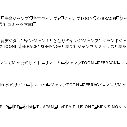
プ
最強ジャンプ
少年ジャンプ+
ジャンプTOON
ZEBRACK
ジ
新
新
新
新
新
英社コミック文庫
し
新
し
し
し
し
い
い
し
い
い
い
ウ
ウ
い
ウ
ウ
ウ
購読デジタル
ヤンジャン！
となりのヤングジャンプ
グランドジ
新
新
新
ィ
ィ
ウ
ィ
ィ
ィ
プTOON
ZEBRACK
S-MANGA
集英社ジャンプリミックス
集英
新
し
新
し
新
し
新
ン
ン
ィ
ン
ン
ン
し
い
し
い
し
い
し
ド
ド
ン
ド
ド
ド
い
ウ
い
ウ
い
ウ
い
ウ
ウ
ド
ウ
ウ
ウ
マンガMee公式サイト
リマコミ
ジャンプTOON
ZEBRACK
マン
新
新
新
新
ウ
ィ
ウ
ィ
ウ
ィ
ウ
で
で
ウ
で
で
で
し
し
し
し
し
ィ
ン
ィ
ン
ィ
ン
ィ
開
開
で
開
開
開
い
い
い
い
い
ン
ド
ン
ド
ン
ド
ン
く
く
開
く
く
く
ウ
ウ
ウ
ウ
ウ
ド
ウ
ド
ウ
ド
ウ
ド
ee公式サイト
リマコミ
ジャンプTOON
ZEBRACK
マンガMeet
く
新
新
新
新
ィ
ィ
ィ
ィ
ィ
ウ
で
ウ
で
ウ
で
ウ
し
し
し
し
ン
ン
ン
ン
ン
で
開
で
開
で
開
で
い
い
い
い
ド
ド
ド
ド
ド
開
く
開
く
開
く
開
ウ
ウ
ウ
ウ
ウ
ウ
ウ
ウ
ウ
PUR
LEE
eclat
T JAPAN
HAPPY PLUS ONE
MEN'S NON-
く
く
く
く
新
新
新
新
新
ィ
ィ
ィ
ィ
で
で
で
で
で
し
し
し
し
し
ン
ン
ン
ン
開
開
開
開
開
い
い
い
い
い
ド
ド
ド
ド
く
く
く
く
く
ウ
ウ
ウ
ウ
ウ