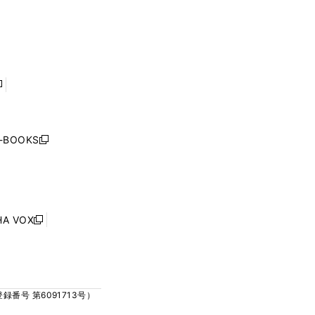
ウ
ウ
ィ
ィ
で
で
ン
ン
開
開
ド
ド
く
く
ウ
ウ
で
で
開
開
く
く
し
い
ウ
j-BOOKS
新
ィ
し
ン
い
ド
ウ
ウ
ィ
で
ン
HA VOX
開
新
ド
く
し
ウ
い
で
ウ
開
ィ
く
号 第6091713号）
ン
ド