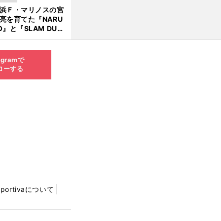
向小次郎に憧れてい
浜Ｆ・マリノスの宮
亮を育てた『NARU
O』と『SLAM DUN
』 中京大中京の同
生・木原龍一は"ジ
ンプ係"だった
agramで
ローする
Sportivaについて