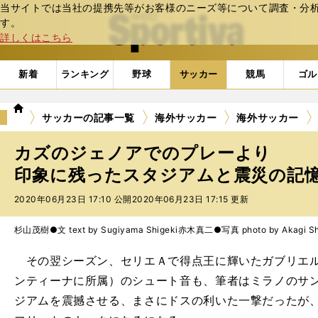
当サイトでは当社の提携先等がお客様のニーズ等について調査・分析し
web Sportiva (webスポルティーバ)
す。
詳しくはこちら
新着
ランキング
野球
サッカー
競馬
ゴル
we
サッカーの記事一覧
海外サッカー
海外サッカー
b
ス
カズのジェノアでのプレーより
ポ
ル
印象に残ったスタジアムと震災の記憶 
テ
2020年06月23日 17:10 公開
2020年06月23日 17:15 更新
ィ
ー
バ
杉山茂樹●文 text by Sugiyama Shigeki
赤木真二●写真 photo by Akagi Shi
その翌シーズン、セリエＡで得点王に輝いたガブリエル
ンティーナに所属）のシュート音も、筆者はミラノのサ
ジアムを震撼させる、まさにドスの利いた一撃だったが