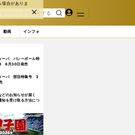
る場合がありま
マイペ
閉じ
検索
メニュ
ー
る
す
ジ
る
動画
インフォ
憶
2ページ目
ィーバ バレーボール特
.4 6月30日発売
ィーバ 部活特集号 3
売
などのお知らせが届く
通知を受け取る方法につ