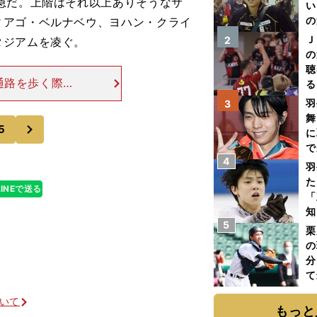
急だ。上階はそれ以上ありそうなサ
い
の
ィアゴ・ベルナベウ、ヨハン・クライ
Ｊ
2
タジアムを凌ぐ。
の
聴
通路を歩く際に
る
に壁にへばりつ
い
羽
3
についてうるさ
舞
次
5
に
で
4
羽
た
LINEで送る
「
知
5
栗
の
分
て
球
ついて
もっと