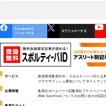
ebo
X
YouTube
Facebookで
Xでフォローする
ok
フォローする
サービス
推奨環境
集英社ID・スポルティーバIDとは
ブラウザプッシュ通知について
サイトマッ
企業情報
集英社ホームページ
集英社プライバシー
新
Web Sportivaについてのお問い合わせ
広
し
新
い
し
集英社サイト