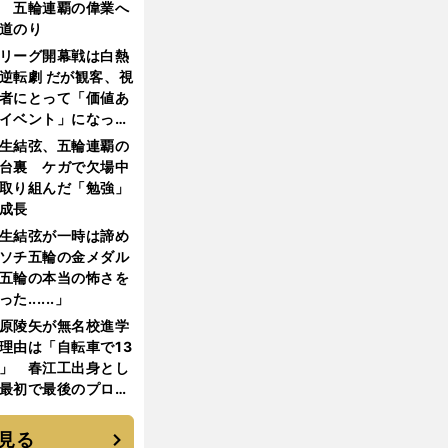
 五輪連覇の偉業へ
道のり
リーグ開幕戦は白熱
逆転劇 だが観客、視
者にとって「価値あ
イベント」になって
たか
生結弦、五輪連覇の
台裏 ケガで欠場中
取り組んだ「勉強」
成長
生結弦が一時は諦め
ソチ五輪の金メダル
五輪の本当の怖さを
った......」
原陵矢が無名校進学
理由は「自転車で13
」 春江工出身とし
最初で最後のプロ野
選手となった
見る