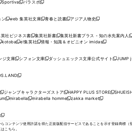
ウ
ウ
ウ
ウ
Sportiva
パラスポ
新
新
ィ
ィ
ィ
ィ
ィ
で
で
で
で
し
し
し
ン
ン
ン
ン
ン
開
開
開
開
い
い
い
ド
ド
ド
ド
ド
ョン
web 集英社文庫
青春と読書
アジア人物史
く
く
く
く
新
新
新
新
ウ
ウ
ウ
ウ
ウ
ウ
ウ
ウ
し
し
し
し
ィ
ィ
ィ
で
で
で
で
で
い
い
い
い
ン
ン
ン
集英社ビジネス書
集英社新書
集英社新書プラス - 知の水先案内人
開
開
開
開
開
新
新
新
ウ
ウ
ウ
ウ
ド
ド
ド
kotoba
e!集英社
情報・知識＆オピニオン imidas
く
く
く
く
く
新
し
新
し
新
ィ
ィ
ィ
ィ
ウ
ウ
ウ
し
し
い
し
い
し
ン
ン
ン
ン
で
で
で
い
い
ウ
い
ウ
い
ド
ド
ド
ド
ンジ文庫
シフォン文庫
ダッシュエックス文庫公式サイト
JUMP 
開
開
開
新
新
新
ウ
ウ
ィ
ウ
ィ
ウ
ウ
ウ
ウ
ウ
く
く
く
し
し
し
ィ
ィ
ン
ィ
ン
ィ
で
で
で
で
い
い
い
ン
ン
ド
ン
ド
ン
S.LAND
開
開
開
開
新
ウ
ウ
ウ
ド
ド
ウ
ド
ウ
ド
く
く
く
く
し
ィ
ィ
ィ
ウ
ウ
で
ウ
で
ウ
い
ン
ン
ン
ジャンプキャラクターズストア
HAPPY PLUS STORE
SHUEIS
で
で
開
で
開
で
新
新
新
ウ
ド
ド
ド
ium
mirabella
mirabella homme
zakka market
開
開
く
開
く
開
し
新
新
新
し
新
し
ィ
ウ
ウ
ウ
く
く
く
く
い
し
し
い
し
し
い
ン
で
で
で
ウ
い
い
ウ
い
い
ウ
ド
ボ
開
開
開
新
ィ
ウ
ウ
ィ
ウ
ウ
ィ
ウ
く
く
く
し
らコンテンツ使用許諾を得た正規版配信サービスであることを示す登録商標（登録番
ン
ィ
ィ
ン
ィ
ィ
ン
で
い
覧はこちら。
ド
ン
ン
ド
ン
ン
ド