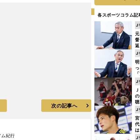
各スポーツコラム記
J
元
督
返
も
J
が
明
然
し
「
ェ
J
ま
Ｊ
ジ
の
則
聴
次の記事へ
る
J
い
宮
代
は
アム紀行
が
J