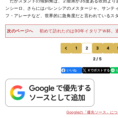
だがスタンドの傾斜角は、２階席が35度ある吹田より
ンシーロ、さらにはバレンシアのメスタージャ、サンテ
フ・アレーナなど、世界的に急角度だと言われているス
次のページへ
初めて訪れたのは90年イタリアＷ杯。
鉄柵に手を掛けていないと落下してしまいそうな、まさ
いている状態に興奮した記憶がある。スタンドの傾斜角
くなったのも、この観戦
1
2
3
4
のページへ
のページへ
前
2 / 5
いいね
Xでポストする
line
faceboo
x
k
Googleの「優先ソース」に