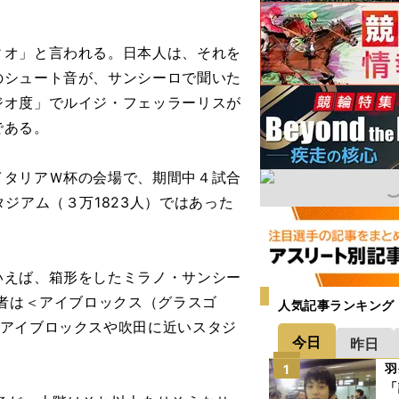
オ」と言われる。日本人は、それを
のシュート音が、サンシーロで聞いた
ジオ度」でルイジ・フェッラーリスが
である。
タリアＷ杯の会場で、期間中４試合
ジアム（３万1823人）ではあった
えば、箱形をしたミラノ・サンシー
筆者は＜アイブロックス（グラスゴ
人気記事ランキング
、アイブロックスや吹田に近いスタジ
今日
昨日
羽
1
「