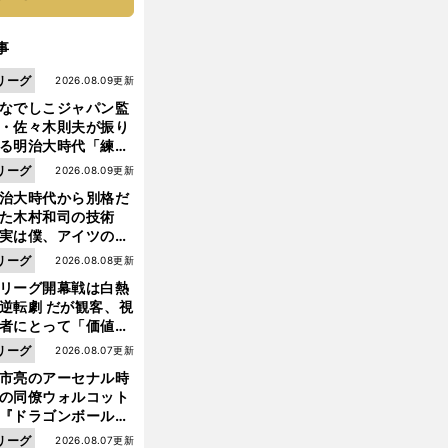
事
リーグ
2026.08.09更新
なでしこジャパン監
・佐々木則夫が振り
る明治大時代「練習
しない（木村）和司
リーグ
2026.08.09更新
脚光を浴びて...。全
治大時代から別格だ
面白くない４年間で
った木村和司の技術
た」
実は僕、アイツのフ
イントを真似してい
リーグ
2026.08.08更新
した」と元なでしこ
前
リーグ開幕戦は白熱
へ
ャパン監督・佐々木
逆転劇 だが観客、視
夫
者にとって「価値あ
イベント」になって
リーグ
2026.08.07更新
たか
市亮のアーセナル時
の同僚ウォルコット
『ドラゴンボール』
大好き ポドルスキは
リーグ
2026.08.07更新