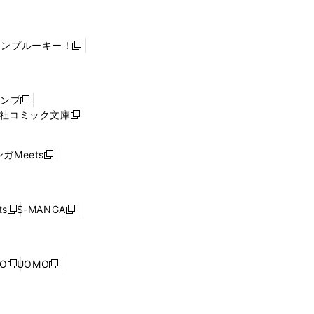
ャンプルーキー！
新
し
い
ウ
ャンプ
新
ィ
社コミック文庫
し
新
ン
い
し
ド
ウ
い
ウ
ガMeets
新
ィ
ウ
で
し
ン
ィ
開
い
ド
ン
く
ウ
ウ
ド
s
S-MANGA
新
新
ィ
で
ウ
し
し
ン
開
で
い
い
ド
く
開
ウ
ウ
ウ
NO
UOMO
く
新
新
ィ
ィ
で
し
し
ン
ン
開
い
い
ド
ド
く
ウ
ウ