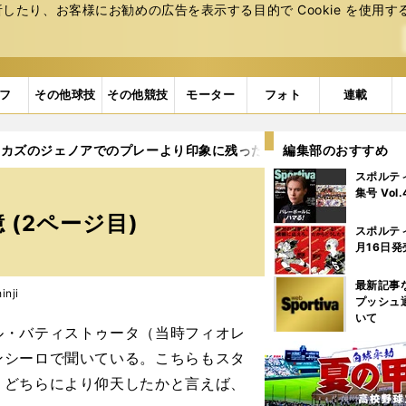
たり、お客様にお勧めの広告を表⽰する⽬的で Cookie を使⽤す
フ
その他球技
その他競技
モーター
フォト
連載
カズのジェノアでのプレーより印象に残ったスタジアムと震災の記
編集部のおすすめ
スポルテ
集号 Vol
(2ページ目)
スポルテ
月16日発
最新記事
nji
プッシュ
いて
・バティストゥータ（当時フィオレ
ンシーロで聞いている。こちらもスタ
、どちらにより仰天したかと言えば、