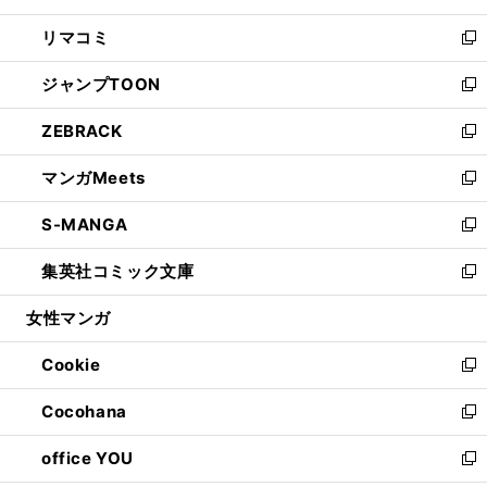
ウ
ン
ウ
し
リマコミ
で
ド
ィ
い
新
開
ウ
ン
ウ
し
ジャンプTOON
く
で
ド
ィ
い
新
開
ウ
ン
ウ
し
ZEBRACK
く
で
ド
ィ
い
新
開
ウ
ン
ウ
し
マンガMeets
く
で
ド
ィ
い
新
開
ウ
ン
ウ
し
S-MANGA
く
で
ド
ィ
い
新
開
ウ
ン
ウ
し
集英社コミック文庫
く
で
ド
ィ
い
新
開
ウ
ン
ウ
し
女性マンガ
く
で
ド
ィ
い
開
ウ
ン
ウ
Cookie
く
で
ド
ィ
新
開
ウ
ン
し
Cocohana
く
で
ド
い
新
開
ウ
ウ
し
office YOU
く
で
ィ
い
新
開
ン
ウ
し