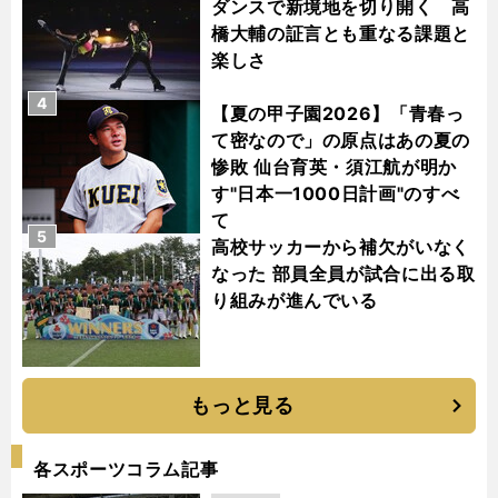
ダンスで新境地を切り開く 高
橋大輔の証言とも重なる課題と
楽しさ
4
【夏の甲子園2026】「青春っ
て密なので」の原点はあの夏の
惨敗 仙台育英・須江航が明か
す"日本一1000日計画"のすべ
て
5
高校サッカーから補欠がいなく
なった 部員全員が試合に出る取
り組みが進んでいる
もっと見る
各スポーツコラム記事