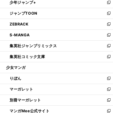
少年ジャンプ+
く
で
ド
ィ
い
新
開
ウ
ン
ウ
し
ジャンプTOON
く
で
ド
ィ
い
新
開
ウ
ン
ウ
し
ZEBRACK
く
で
ド
ィ
い
新
開
ウ
ン
ウ
し
S-MANGA
く
で
ド
ィ
い
新
開
ウ
ン
ウ
し
集英社ジャンプリミックス
く
で
ド
ィ
い
新
開
ウ
ン
ウ
し
集英社コミック文庫
く
で
ド
ィ
い
新
開
ウ
ン
ウ
し
少女マンガ
く
で
ド
ィ
い
開
ウ
ン
ウ
りぼん
く
で
ド
ィ
新
開
ウ
ン
し
マーガレット
く
で
ド
い
新
開
ウ
ウ
し
別冊マーガレット
く
で
ィ
い
新
開
ン
ウ
し
マンガMee公式サイト
く
ド
ィ
い
新