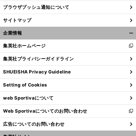
ブラウザプッシュ通知について
サイトマップ
企業情報
開
く/
集英社ホームページ
新
閉
し
じ
集英社プライバシーガイドライン
い
る
ウ
SHUEISHA Privacy Guideline
ィ
ン
Setting of Cookies
ド
ウ
web Sportivaについて
で
開
Web Sportivaについてのお問い合わせ
く
新
し
広告についてのお問い合わせ
い
ウ