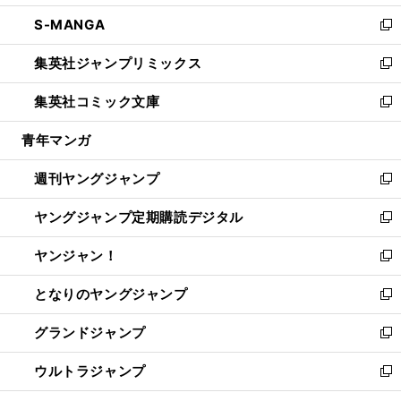
開
ウ
ン
ウ
し
S-MANGA
く
で
ド
ィ
い
新
開
ウ
ン
ウ
し
集英社ジャンプリミックス
く
で
ド
ィ
い
新
開
ウ
ン
ウ
し
集英社コミック文庫
く
で
ド
ィ
い
新
開
ウ
ン
ウ
し
青年マンガ
く
で
ド
ィ
い
開
ウ
ン
ウ
週刊ヤングジャンプ
く
で
ド
ィ
新
開
ウ
ン
し
ヤングジャンプ定期購読デジタル
く
で
ド
い
新
開
ウ
ウ
し
ヤンジャン！
く
で
ィ
い
新
開
ン
ウ
し
となりのヤングジャンプ
く
ド
ィ
い
新
ウ
ン
ウ
し
グランドジャンプ
で
ド
ィ
い
新
開
ウ
ン
ウ
し
ウルトラジャンプ
く
で
ド
ィ
い
新
開
ウ
ン
ウ
し