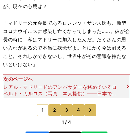
が、現在の心境は？
「マドリーの元会長であるロレンソ・サンス氏も、新型
コロナウイルスに感染し亡くなってしまった......。彼が会
長の時に、私はマドリーに加入したんだ。たくさんの思
い入れがあるので本当に残念だよ。とにかく今は耐える
こと。それしかできないし、世界中がその意識を持たな
いといけない」
次のページへ
レアル・マドリードのアンバサダーを務めているロ
ベルト・カルロス（写真：本人提供）――日本でも
緊急事態宣言が延長される方針が示されました。や
むを得ず出勤する人もいますが、不要不急の外出を
次
1
2
3
4
のページへ
抑えきれていない
1 / 4