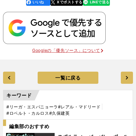
いいね
Xでポストする
LINEで送る
line
faceboo
x
k
Googleの「優先ソース」について
一覧に戻る
キーワード
#リーガ・エスパニョーラ
#レアル・マドリード
#ロベルト・カルロス
#久保建英
編集部のおすすめ