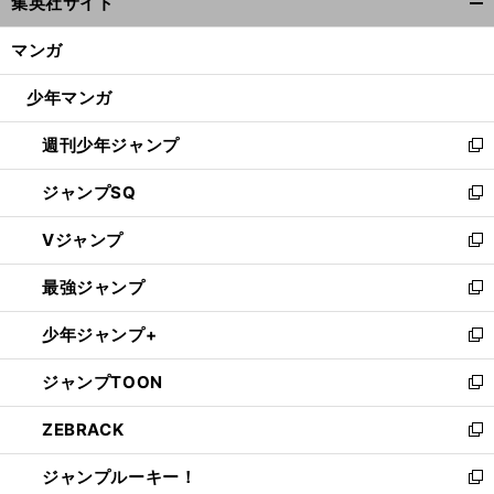
集英社サイト
ィ
開
ン
く/
マンガ
ド
閉
ウ
じ
少年マンガ
で
る
開
週刊少年ジャンプ
く
新
し
ジャンプSQ
い
新
ウ
し
Vジャンプ
ィ
い
新
ン
ウ
し
最強ジャンプ
ド
ィ
い
新
ウ
ン
ウ
し
少年ジャンプ+
で
ド
ィ
い
新
開
ウ
ン
ウ
し
ジャンプTOON
く
で
ド
ィ
い
新
開
ウ
ン
ウ
し
ZEBRACK
く
で
ド
ィ
い
新
開
ウ
ン
ウ
し
ジャンプルーキー！
く
で
ド
ィ
い
新