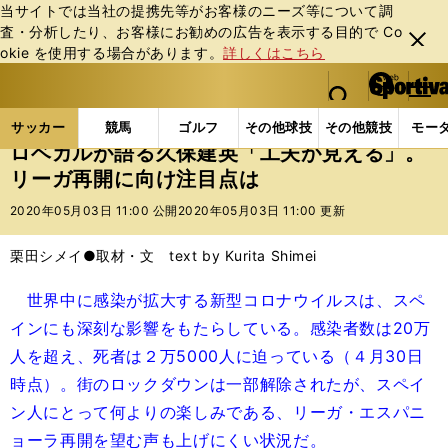
当サイトでは当社の提携先等がお客様のニーズ等について調
査・分析したり、お客様にお勧めの広告を表⽰する⽬的で Co
閉じ
okie を使⽤する場合があります。
詳しくはこちら
る
マイペ
web Sportiva (webスポルティーバ)
検索
メニュ
we
ー
サッカーの記事一覧
海外サッカー
海外サッカー
b
ジ
サッカー
競馬
ゴルフ
その他球技
その他競技
モー
ス
ロベカルが語る久保建英「工夫が見える」。
ポ
リーガ再開に向け注目点は
ル
テ
2020年05月03日 11:00 公開
2020年05月03日 11:00 更新
ィ
ー
栗田シメイ●取材・文 text by Kurita Shimei
バ
世界中に感染が拡大する新型コロナウイルスは、スペ
インにも深刻な影響をもたらしている。感染者数は20万
人を超え、死者は２万5000人に迫っている（４月30日
時点）。街のロックダウンは一部解除されたが、スペイ
ン人にとって何よりの楽しみである、リーガ・エスパニ
ョーラ再開を望む声も上げにくい状況だ。