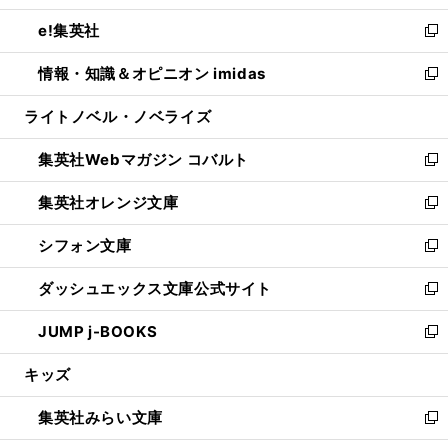
開
ウ
ン
ウ
し
e!集英社
く
で
ド
ィ
い
新
開
ウ
ン
ウ
し
情報・知識＆オピニオン imidas
く
で
ド
ィ
い
新
開
ウ
ン
ウ
し
ライトノベル・ノベライズ
く
で
ド
ィ
い
開
ウ
ン
ウ
集英社Webマガジン コバルト
く
で
ド
ィ
新
開
ウ
ン
し
集英社オレンジ文庫
く
で
ド
い
新
開
ウ
ウ
し
シフォン文庫
く
で
ィ
い
新
開
ン
ウ
し
ダッシュエックス文庫公式サイト
く
ド
ィ
い
新
ウ
ン
ウ
し
JUMP j-BOOKS
で
ド
ィ
い
新
開
ウ
ン
ウ
し
キッズ
く
で
ド
ィ
い
開
ウ
ン
ウ
集英社みらい文庫
く
で
ド
ィ
新
開
ウ
ン
し