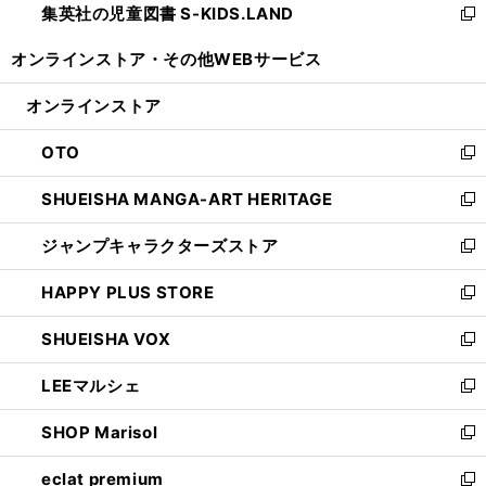
集英社の児童図書 S-KIDS.LAND
く
で
ド
い
新
開
ウ
ウ
し
オンラインストア・
その他WEBサービス
く
で
ィ
い
開
ン
ウ
オンラインストア
く
ド
ィ
ウ
ン
OTO
で
ド
新
開
ウ
し
SHUEISHA MANGA-ART HERITAGE
く
で
い
新
開
ウ
し
ジャンプキャラクターズストア
く
ィ
い
新
ン
ウ
し
HAPPY PLUS STORE
ド
ィ
い
新
ウ
ン
ウ
し
SHUEISHA VOX
で
ド
ィ
い
新
開
ウ
ン
ウ
し
LEEマルシェ
く
で
ド
ィ
い
新
開
ウ
ン
ウ
し
SHOP Marisol
く
で
ド
ィ
い
新
開
ウ
ン
ウ
し
eclat premium
く
で
ド
ィ
い
新