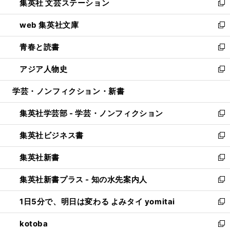
集英社 文芸ステーション
く
ィ
い
新
ン
ウ
し
web 集英社文庫
ド
ィ
い
新
ウ
ン
ウ
し
青春と読書
で
ド
ィ
い
新
開
ウ
ン
ウ
し
アジア人物史
く
で
ド
ィ
い
新
開
ウ
ン
ウ
し
学芸・ノンフィクション・新書
く
で
ド
ィ
い
開
ウ
ン
ウ
集英社学芸部 - 学芸・ノンフィクション
く
で
ド
ィ
新
開
ウ
ン
し
集英社ビジネス書
く
で
ド
い
新
開
ウ
ウ
し
集英社新書
く
で
ィ
い
新
開
ン
ウ
し
集英社新書プラス - 知の水先案内人
く
ド
ィ
い
新
ウ
ン
ウ
し
1日5分で、明日は変わる よみタイ yomitai
で
ド
ィ
い
新
開
ウ
ン
ウ
し
kotoba
く
で
ド
ィ
い
新