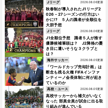
Jリーグ
2026.08.06更新
秋春制が導入されたJ1リーグ2
026－27シーズンの行方はい
かに!? ５人の識者が全順位を
大胆予想
Jリーグ
2026.08.06更新
J1全順位予想 識者５人が推す
優勝候補筆頭は？ J2降格の憂
き目に遭いそうな３クラブと
は？
海外サッカー
2026.08.05更新
「ワールドカップ売却計画」は
断念も残る火種 FIFAインファ
ンティーノ会長体制に何が起き
ているのか
高校・ユース
2026.08.05更新
高校サッカーから補欠がいなく
なった 部員全員が試合に出る取
り組みが進んでいる