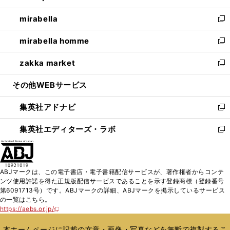
開
ウ
ン
ウ
し
mirabella
く
で
ド
ィ
い
新
開
ウ
ン
ウ
し
mirabella homme
く
で
ド
ィ
い
新
開
ウ
ン
ウ
し
zakka market
く
で
ド
ィ
い
新
開
ウ
ン
ウ
し
その他WEBサービス
く
で
ド
ィ
い
開
ウ
ン
ウ
集英社アドナビ
く
で
ド
ィ
新
開
ウ
ン
し
集英社エディターズ・ラボ
く
で
ド
い
新
開
ウ
ウ
し
く
で
ィ
い
開
ン
ウ
ABJマークは、この電子書店・電子書籍配信サービスが、著作権者からコンテ
く
ド
ィ
ンツ使用許諾を得た正規版配信サービスであることを示す登録商標（登録番号
ウ
ン
第6091713号）です。ABJマークの詳細、ABJマークを掲示しているサービス
で
ド
の一覧はこちら。
開
ウ
https://aebs.or.jp/
新
く
で
し
い
開
本ホームページに記載の文章・画像・写真などを無断で複製するこ