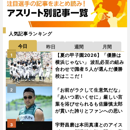
人気記事ランキング
今日
昨日
週間
月間
【夏の甲子園2026】「優勝は
1
横浜じゃない」 波乱必至の組み
合わせで識者５人が選んだ優勝
校はここだ！
「お前がラクして生意気だな」
2
「あいつ若いくせに」厳しい言
葉を浴びせられるも佐藤慎太郎
が貫いた誇りとファンへの思い
宇野昌磨は本田真凜とのアイス
3