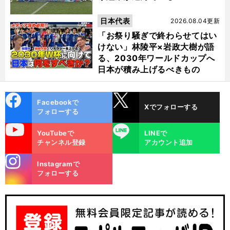
日本代表
2026.08.04更新
「お祭り騒ぎで終わらせてはい
けない」林陵平×岩政大樹が語
る、2030年ワールドカップへ
日本が積み上げるべきもの
cebo
X
Facebookで
Xでフォローする
ok
フォローする
uTube
LINE
YouTubeで
LINEで
チャンネル登録
アカウント追加
stagra
Instagramで
m
フォローする