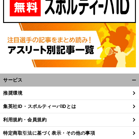
サービス
開
。
欧
前
へ
く/
推奨環境
閉
じ
集英社ID・スポルティーバIDとは
る
利用規約・会員規約
特定商取引法に基づく表示・その他の事項