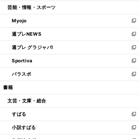
開
ウ
ン
ウ
し
芸能・情報・スポーツ
く
で
ド
ィ
い
開
ウ
ン
ウ
Myojo
く
で
ド
ィ
新
開
ウ
ン
し
週プレNEWS
く
で
ド
い
新
開
ウ
ウ
し
週プレ グラジャパ!
く
で
ィ
い
新
開
ン
ウ
し
Sportiva
く
ド
ィ
い
新
ウ
ン
ウ
し
パラスポ
で
ド
ィ
い
新
開
ウ
ン
ウ
し
書籍
く
で
ド
ィ
い
開
ウ
ン
ウ
文芸・文庫・総合
く
で
ド
ィ
開
ウ
ン
すばる
く
で
ド
新
開
ウ
し
小説すばる
く
で
い
新
開
ウ
し