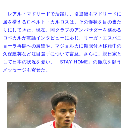
レアル・マドリードで活躍し、引退後もマドリードに
居を構えるロベルト・カルロスは、その惨状を目の当た
りにしてきた。現在、同クラブのアンバサダーを務める
ロベカルが電話インタビューに応じ、リーガ・エスパニ
ョーラ再開への展望や、マジョルカに期限付き移籍中の
久保建英など注目選手について言及。さらに、親日家と
して日本の状況を憂い、「STAY HOME」の徹底を願う
メッセージも寄せた。