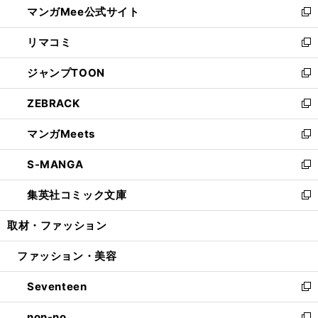
マンガMee公式サイト
く
ド
ィ
い
新
ウ
ン
ウ
し
リマコミ
で
ド
ィ
い
新
開
ウ
ン
ウ
し
ジャンプTOON
く
で
ド
ィ
い
新
開
ウ
ン
ウ
し
ZEBRACK
く
で
ド
ィ
い
新
開
ウ
ン
ウ
し
マンガMeets
く
で
ド
ィ
い
新
開
ウ
ン
ウ
し
S-MANGA
く
で
ド
ィ
い
新
開
ウ
ン
ウ
し
集英社コミック文庫
く
で
ド
ィ
い
新
開
ウ
ン
ウ
し
取材・ファッション
く
で
ド
ィ
い
開
ウ
ン
ウ
ファッション・美容
く
で
ド
ィ
開
ウ
ン
Seventeen
く
で
ド
新
開
ウ
し
non-no
く
で