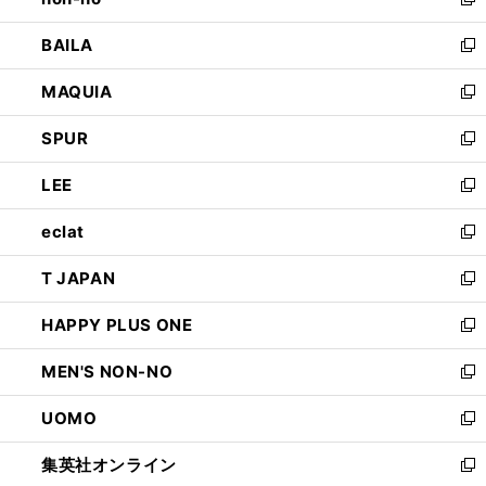
い
新
開
ウ
し
BAILA
く
ィ
い
新
ン
ウ
し
MAQUIA
ド
ィ
い
新
ウ
ン
ウ
し
SPUR
で
ド
ィ
い
新
開
ウ
ン
ウ
し
LEE
く
で
ド
ィ
い
新
開
ウ
ン
ウ
し
eclat
く
で
ド
ィ
い
新
開
ウ
ン
ウ
し
T JAPAN
く
で
ド
ィ
い
新
開
ウ
ン
ウ
し
HAPPY PLUS ONE
く
で
ド
ィ
い
新
開
ウ
ン
ウ
し
MEN'S NON-NO
く
で
ド
ィ
い
新
開
ウ
ン
ウ
し
UOMO
く
で
ド
ィ
い
新
開
ウ
ン
ウ
し
集英社オンライン
く
で
ド
ィ
い
新