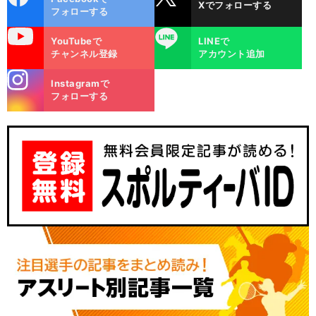
Xでフォローする
ok
フォローする
uTube
LINE
YouTubeで
LINEで
チャンネル登録
アカウント追加
stagra
Instagramで
m
フォローする