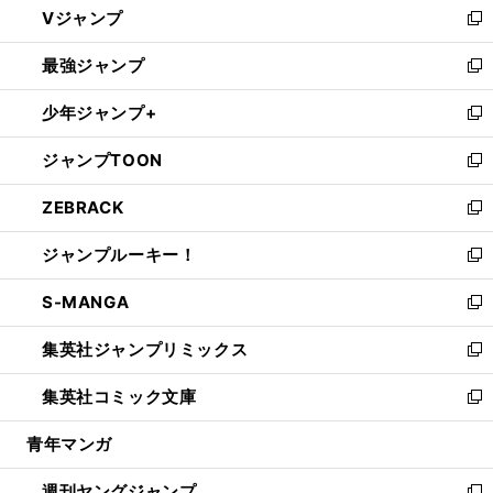
Vジャンプ
ィ
い
新
ン
ウ
し
最強ジャンプ
ド
ィ
い
新
ウ
ン
ウ
し
少年ジャンプ+
で
ド
ィ
い
新
開
ウ
ン
ウ
し
ジャンプTOON
く
で
ド
ィ
い
新
開
ウ
ン
ウ
し
ZEBRACK
く
で
ド
ィ
い
新
開
ウ
ン
ウ
し
ジャンプルーキー！
く
で
ド
ィ
い
新
開
ウ
ン
ウ
し
S-MANGA
く
で
ド
ィ
い
新
開
ウ
ン
ウ
し
集英社ジャンプリミックス
く
で
ド
ィ
い
新
開
ウ
ン
ウ
し
集英社コミック文庫
く
で
ド
ィ
い
新
開
ウ
ン
ウ
し
青年マンガ
く
で
ド
ィ
い
開
ウ
ン
ウ
週刊ヤングジャンプ
く
で
ド