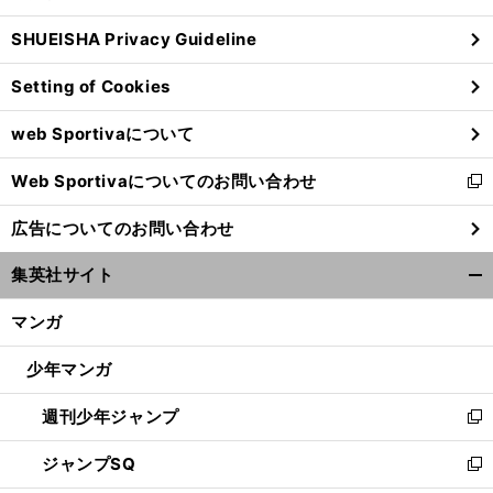
る
ウ
SHUEISHA Privacy Guideline
ィ
ン
Setting of Cookies
ド
ウ
web Sportivaについて
で
開
Web Sportivaについてのお問い合わせ
く
新
し
広告についてのお問い合わせ
い
ウ
集英社サイト
ィ
開
ン
く/
マンガ
ド
閉
ウ
じ
少年マンガ
で
る
開
週刊少年ジャンプ
く
新
し
ジャンプSQ
い
新
ウ
し