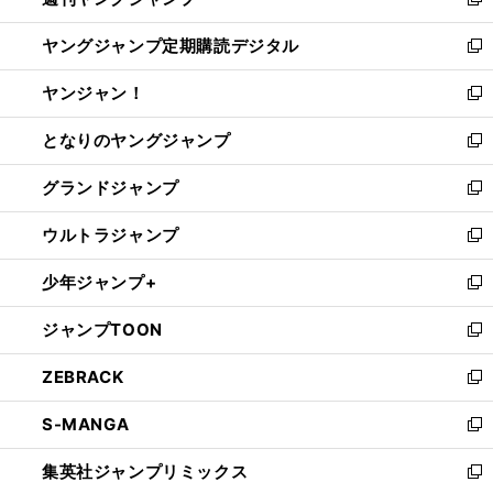
ィ
新
開
ウ
ン
し
ヤングジャンプ定期購読デジタル
く
で
ド
い
新
開
ウ
ウ
し
ヤンジャン！
く
で
ィ
い
新
開
ン
ウ
し
となりのヤングジャンプ
く
ド
ィ
い
新
ウ
ン
ウ
し
グランドジャンプ
で
ド
ィ
い
新
開
ウ
ン
ウ
し
ウルトラジャンプ
く
で
ド
ィ
い
新
開
ウ
ン
ウ
し
少年ジャンプ+
く
で
ド
ィ
い
新
開
ウ
ン
ウ
し
ジャンプTOON
く
で
ド
ィ
い
新
開
ウ
ン
ウ
し
ZEBRACK
く
で
ド
ィ
い
新
開
ウ
ン
ウ
し
S-MANGA
く
で
ド
ィ
い
新
開
ウ
ン
ウ
し
集英社ジャンプリミックス
く
で
ド
ィ
い
新