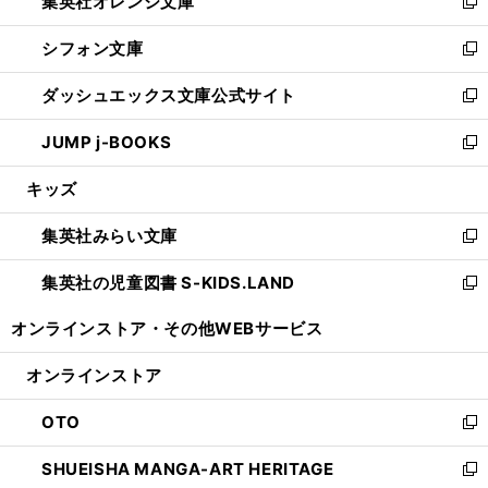
集英社オレンジ文庫
く
で
ド
い
新
開
ウ
ウ
し
シフォン文庫
く
で
ィ
い
新
開
ン
ウ
し
ダッシュエックス文庫公式サイト
く
ド
ィ
い
新
ウ
ン
ウ
し
JUMP j-BOOKS
で
ド
ィ
い
新
開
ウ
ン
ウ
し
キッズ
く
で
ド
ィ
い
開
ウ
ン
ウ
集英社みらい文庫
く
で
ド
ィ
新
開
ウ
ン
し
集英社の児童図書 S-KIDS.LAND
く
で
ド
い
新
開
ウ
ウ
し
オンラインストア・
その他WEBサービス
く
で
ィ
い
開
ン
ウ
オンラインストア
く
ド
ィ
ウ
ン
OTO
で
ド
新
開
ウ
し
SHUEISHA MANGA-ART HERITAGE
く
で
い
新