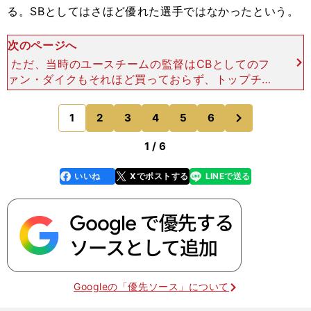
る。SBとしてはさほど優れた選手ではなかったという。
次のページへ
ただ、当時のユースチームの監督はCBとしてのフ
ァン・ダイクもそれほど買っておらず、トップチー
ムへの昇格を見送っていた。才能を見抜いたのは別
のクラブ、フローニンゲンのスカウトだったマルテ
次
1
2
3
4
5
6
のページへ
ィン･クーマンだ
1 / 6
いいね
Xでポストする
LINEで送る
line
faceboo
x
k
Googleの「優先ソース」について