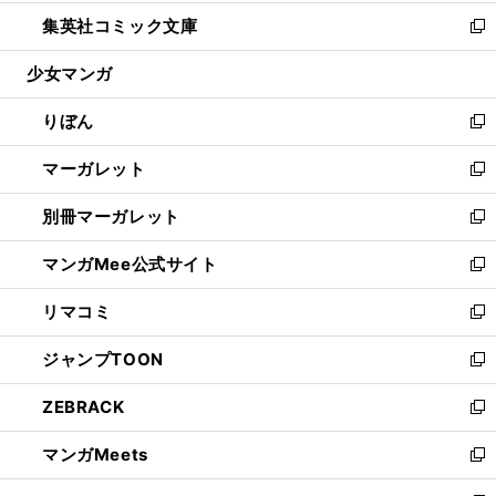
開
ウ
ン
ウ
し
集英社コミック文庫
く
で
ド
ィ
い
新
開
ウ
ン
ウ
し
少女マンガ
く
で
ド
ィ
い
開
ウ
ン
ウ
りぼん
く
で
ド
ィ
新
開
ウ
ン
し
マーガレット
く
で
ド
い
新
開
ウ
ウ
し
別冊マーガレット
く
で
ィ
い
新
開
ン
ウ
し
マンガMee公式サイト
く
ド
ィ
い
新
ウ
ン
ウ
し
リマコミ
で
ド
ィ
い
新
開
ウ
ン
ウ
し
ジャンプTOON
く
で
ド
ィ
い
新
開
ウ
ン
ウ
し
ZEBRACK
く
で
ド
ィ
い
新
開
ウ
ン
ウ
し
マンガMeets
く
で
ド
ィ
い
新
開
ウ
ン
ウ
し