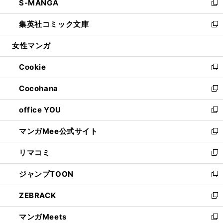
S-MANGA
く
で
ド
ィ
い
新
開
ウ
ン
ウ
し
集英社コミック文庫
く
で
ド
ィ
い
新
開
ウ
ン
ウ
し
女性マンガ
く
で
ド
ィ
い
開
ウ
ン
ウ
Cookie
く
で
ド
ィ
新
開
ウ
ン
し
Cocohana
く
で
ド
い
新
開
ウ
ウ
し
office YOU
く
で
ィ
い
新
開
ン
ウ
し
マンガMee公式サイト
く
ド
ィ
い
新
ウ
ン
ウ
し
リマコミ
で
ド
ィ
い
新
開
ウ
ン
ウ
し
ジャンプTOON
く
で
ド
ィ
い
新
開
ウ
ン
ウ
し
ZEBRACK
く
で
ド
ィ
い
新
開
ウ
ン
ウ
し
マンガMeets
く
で
ド
ィ
い
新