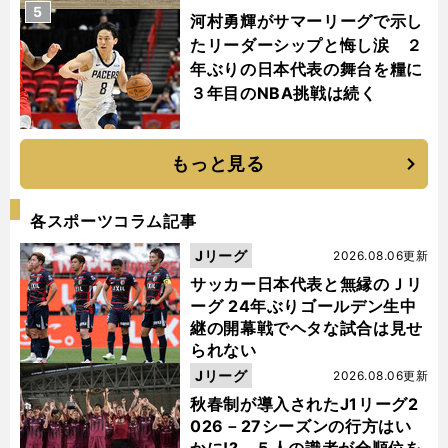
5
河村勇輝がサマーリーグで示し
たリーダーシップと悔し涙 ２
年ぶりの日本代表の舞台を糧に
３年目のNBA挑戦は続く
もっと見る
各スポーツコラム記事
Jリーグ
2026.08.06更新
サッカー日本代表と無縁のＪリ
ーグ 24年ぶりゴールデン生中
継の開幕戦でヘタな試合は見せ
られない
Jリーグ
2026.08.06更新
秋春制が導入されたJ1リーグ2
026－27シーズンの行方はい