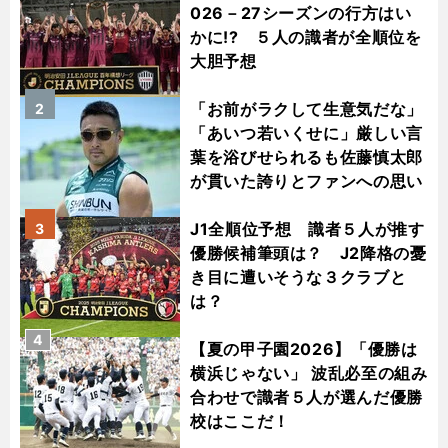
026－27シーズンの行方はい
かに!? ５人の識者が全順位を
大胆予想
「お前がラクして生意気だな」
2
「あいつ若いくせに」厳しい言
葉を浴びせられるも佐藤慎太郎
が貫いた誇りとファンへの思い
J1全順位予想 識者５人が推す
3
優勝候補筆頭は？ J2降格の憂
き目に遭いそうな３クラブと
は？
4
【夏の甲子園2026】「優勝は
横浜じゃない」 波乱必至の組み
合わせで識者５人が選んだ優勝
校はここだ！