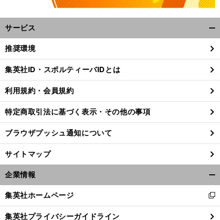
サービス
開
く/
推奨環境
閉
じ
集英社ID・スポルティーバIDとは
る
利用規約・会員規約
特定商取引法に基づく表示・その他の事項
ブラウザプッシュ通知について
サイトマップ
企業情報
開
く/
。
敵
」
集英社ホームページ
前
新
閉
へ
KO
し
じ
集英社プライバシーガイドライン
い