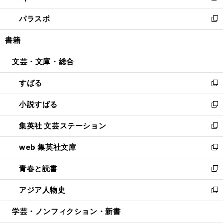
ウ
ン
ウ
し
パラスポ
で
ド
ィ
い
新
開
ウ
ン
ウ
し
書籍
く
で
ド
ィ
い
開
ウ
ン
ウ
文芸・文庫・総合
く
で
ド
ィ
開
ウ
ン
すばる
く
で
ド
新
開
ウ
し
小説すばる
く
で
い
新
開
ウ
し
集英社 文芸ステーション
く
ィ
い
新
ン
ウ
し
web 集英社文庫
ド
ィ
い
新
ウ
ン
ウ
し
青春と読書
で
ド
ィ
い
新
開
ウ
ン
ウ
し
アジア人物史
く
で
ド
ィ
い
新
開
ウ
ン
ウ
し
学芸・ノンフィクション・新書
く
で
ド
ィ
い
開
ウ
ン