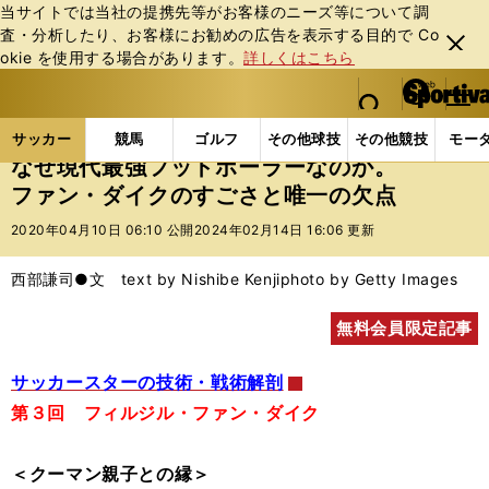
当サイトでは当社の提携先等がお客様のニーズ等について調
査・分析したり、お客様にお勧めの広告を表⽰する⽬的で Co
閉じ
okie を使⽤する場合があります。
詳しくはこちら
る
マイペ
web Sportiva (webスポルティーバ)
検索
メニュ
we
ー
サッカーの記事一覧
海外サッカー
海外サッカー
b
ジ
サッカー
競馬
ゴルフ
その他球技
その他競技
モー
ス
なぜ現代最強フットボーラーなのか。
ポ
ファン・ダイクのすごさと唯一の欠点
ル
テ
2020年04月10日 06:10 公開
2024年02月14日 16:06 更新
ィ
ー
西部謙司●文 text by Nishibe Kenji
photo by Getty Images
バ
無料会員限定記事
サッカースターの技術・戦術解剖
第３回 フィルジル・ファン・ダイク
＜クーマン親子との縁＞