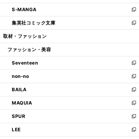
開
ウ
ン
ウ
し
S-MANGA
く
で
ド
ィ
い
新
開
ウ
ン
ウ
し
集英社コミック文庫
く
で
ド
ィ
い
新
開
ウ
ン
ウ
し
取材・ファッション
く
で
ド
ィ
い
開
ウ
ン
ウ
ファッション・美容
く
で
ド
ィ
開
ウ
ン
Seventeen
く
で
ド
新
開
ウ
し
non-no
く
で
い
新
開
ウ
し
BAILA
く
ィ
い
新
ン
ウ
し
MAQUIA
ド
ィ
い
新
ウ
ン
ウ
し
SPUR
で
ド
ィ
い
新
開
ウ
ン
ウ
し
LEE
く
で
ド
ィ
い
新
開
ウ
ン
ウ
し