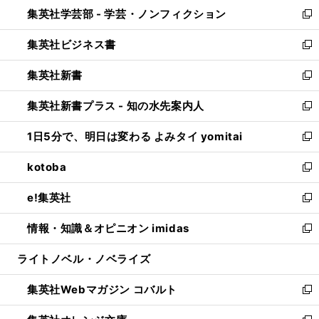
ウ
集英社学芸部 - 学芸・ノンフィクション
く
で
ド
ィ
新
開
ウ
ン
し
集英社ビジネス書
く
で
ド
い
新
開
ウ
ウ
し
集英社新書
く
で
ィ
い
新
開
ン
ウ
し
集英社新書プラス - 知の水先案内人
く
ド
ィ
い
新
ウ
ン
ウ
し
1日5分で、明日は変わる よみタイ yomitai
で
ド
ィ
い
新
開
ウ
ン
ウ
し
kotoba
く
で
ド
ィ
い
新
開
ウ
ン
ウ
し
e!集英社
く
で
ド
ィ
い
新
開
ウ
ン
ウ
し
情報・知識＆オピニオン imidas
く
で
ド
ィ
い
新
開
ウ
ン
ウ
し
ライトノベル・ノベライズ
く
で
ド
ィ
い
開
ウ
ン
ウ
集英社Webマガジン コバルト
く
で
ド
ィ
新
開
ウ
ン
し