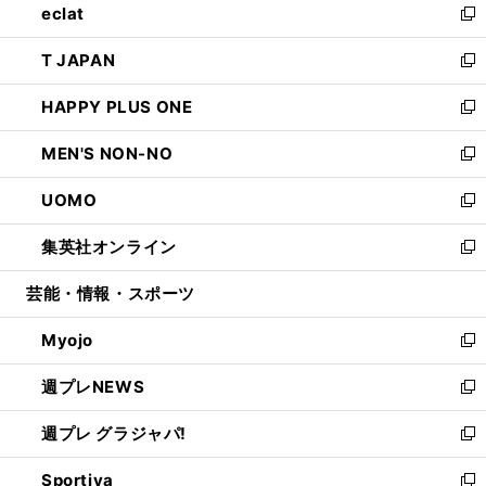
eclat
く
で
ド
ィ
い
新
開
ウ
ン
ウ
し
T JAPAN
く
で
ド
ィ
い
新
開
ウ
ン
ウ
し
HAPPY PLUS ONE
く
で
ド
ィ
い
新
開
ウ
ン
ウ
し
MEN'S NON-NO
く
で
ド
ィ
い
新
開
ウ
ン
ウ
し
UOMO
く
で
ド
ィ
い
新
開
ウ
ン
ウ
し
集英社オンライン
く
で
ド
ィ
い
新
開
ウ
ン
ウ
し
芸能・情報・スポーツ
く
で
ド
ィ
い
開
ウ
ン
ウ
Myojo
く
で
ド
ィ
新
開
ウ
ン
し
週プレNEWS
く
で
ド
い
新
開
ウ
ウ
し
週プレ グラジャパ!
く
で
ィ
い
新
開
ン
ウ
し
Sportiva
く
ド
ィ
い
新