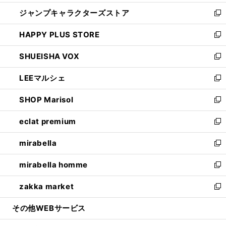
開
ウ
し
ジャンプキャラクターズストア
く
ィ
い
新
ン
ウ
し
HAPPY PLUS STORE
ド
ィ
い
新
ウ
ン
ウ
し
SHUEISHA VOX
で
ド
ィ
い
新
開
ウ
ン
ウ
し
LEEマルシェ
く
で
ド
ィ
い
新
開
ウ
ン
ウ
し
SHOP Marisol
く
で
ド
ィ
い
新
開
ウ
ン
ウ
し
eclat premium
く
で
ド
ィ
い
新
開
ウ
ン
ウ
し
mirabella
く
で
ド
ィ
い
新
開
ウ
ン
ウ
し
mirabella homme
く
で
ド
ィ
い
新
開
ウ
ン
ウ
し
zakka market
く
で
ド
ィ
い
新
開
ウ
ン
ウ
し
その他WEBサービス
く
で
ド
ィ
い
開
ウ
ン
ウ