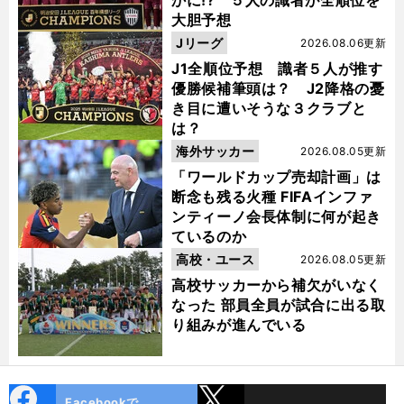
かに!? ５人の識者が全順位を
大胆予想
Jリーグ
2026.08.06更新
J1全順位予想 識者５人が推す
優勝候補筆頭は？ J2降格の憂
き目に遭いそうな３クラブと
は？
海外サッカー
2026.08.05更新
「ワールドカップ売却計画」は
断念も残る火種 FIFAインファ
ンティーノ会長体制に何が起き
ているのか
高校・ユース
2026.08.05更新
高校サッカーから補欠がいなく
なった 部員全員が試合に出る取
り組みが進んでいる
cebo
X
Facebookで