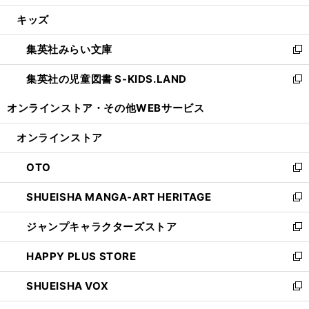
開
ウ
ン
ウ
し
キッズ
く
で
ド
ィ
い
開
ウ
ン
ウ
集英社みらい文庫
く
で
ド
ィ
新
開
ウ
ン
し
集英社の児童図書 S-KIDS.LAND
く
で
ド
い
新
開
ウ
ウ
し
オンラインストア・
その他WEBサービス
く
で
ィ
い
開
ン
ウ
オンラインストア
く
ド
ィ
ウ
ン
OTO
で
ド
新
開
ウ
し
SHUEISHA MANGA-ART HERITAGE
く
で
い
新
開
ウ
し
ジャンプキャラクターズストア
く
ィ
い
新
ン
ウ
し
HAPPY PLUS STORE
ド
ィ
い
新
ウ
ン
ウ
し
SHUEISHA VOX
で
ド
ィ
い
新
開
ウ
ン
ウ
し