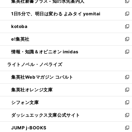
集英社新書プラス - 知の水先案内人
く
ド
ィ
い
新
ウ
ン
ウ
し
1日5分で、明日は変わる よみタイ yomitai
で
ド
ィ
い
新
開
ウ
ン
ウ
し
kotoba
く
で
ド
ィ
い
新
開
ウ
ン
ウ
し
e!集英社
く
で
ド
ィ
い
新
開
ウ
ン
ウ
し
情報・知識＆オピニオン imidas
く
で
ド
ィ
い
新
開
ウ
ン
ウ
し
ライトノベル・ノベライズ
く
で
ド
ィ
い
開
ウ
ン
ウ
集英社Webマガジン コバルト
く
で
ド
ィ
新
開
ウ
ン
し
集英社オレンジ文庫
く
で
ド
い
新
開
ウ
ウ
し
シフォン文庫
く
で
ィ
い
新
開
ン
ウ
し
ダッシュエックス文庫公式サイト
く
ド
ィ
い
新
ウ
ン
ウ
し
JUMP j-BOOKS
で
ド
ィ
い
新