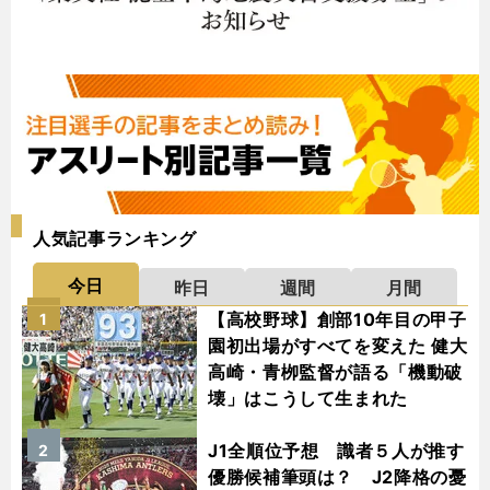
人気記事ランキング
今日
昨日
週間
月間
【高校野球】創部10年目の甲子
1
園初出場がすべてを変えた 健大
高崎・青栁監督が語る「機動破
壊」はこうして生まれた
J1全順位予想 識者５人が推す
2
優勝候補筆頭は？ J2降格の憂