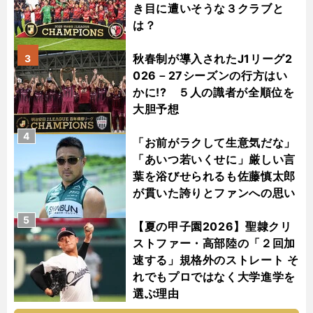
き目に遭いそうな３クラブと
は？
秋春制が導入されたJ1リーグ2
3
026－27シーズンの行方はい
かに!? ５人の識者が全順位を
大胆予想
4
「お前がラクして生意気だな」
「あいつ若いくせに」厳しい言
葉を浴びせられるも佐藤慎太郎
が貫いた誇りとファンへの思い
5
【夏の甲子園2026】聖隷クリ
ストファー・高部陸の「２回加
速する」規格外のストレート そ
れでもプロではなく大学進学を
選ぶ理由