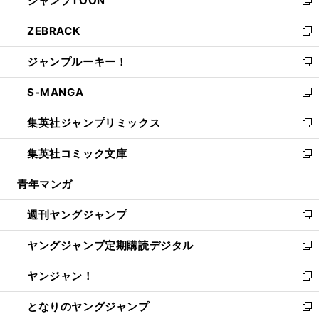
ジャンプTOON
で
ド
ィ
い
新
開
ウ
ン
ウ
し
ZEBRACK
く
で
ド
ィ
い
新
開
ウ
ン
ウ
し
ジャンプルーキー！
く
で
ド
ィ
い
新
開
ウ
ン
ウ
し
S-MANGA
く
で
ド
ィ
い
新
開
ウ
ン
ウ
し
集英社ジャンプリミックス
く
で
ド
ィ
い
新
開
ウ
ン
ウ
し
集英社コミック文庫
く
で
ド
ィ
い
新
開
ウ
ン
ウ
し
青年マンガ
く
で
ド
ィ
い
開
ウ
ン
ウ
週刊ヤングジャンプ
く
で
ド
ィ
新
開
ウ
ン
し
ヤングジャンプ定期購読デジタル
く
で
ド
い
新
開
ウ
ウ
し
ヤンジャン！
く
で
ィ
い
新
開
ン
ウ
し
となりのヤングジャンプ
く
ド
ィ
い
新