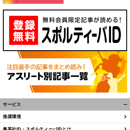
サービス
開
く/
推奨環境
閉
じ
集英社ID・スポルティーバIDとは