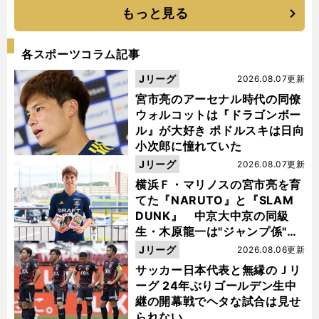
もっと見る
各スポーツコラム記事
Jリーグ
2026.08.07更新
宮市亮のアーセナル時代の同僚
ウォルコットは『ドラゴンボー
ル』が大好き ポドルスキは日向
小次郎に憧れていた
Jリーグ
2026.08.07更新
横浜Ｆ・マリノスの宮市亮を育
てた『NARUTO』と『SLAM
DUNK』 中京大中京の同級
生・木原龍一は"ジャンプ係"だ
った
Jリーグ
2026.08.06更新
サッカー日本代表と無縁のＪリ
ーグ 24年ぶりゴールデン生中
継の開幕戦でヘタな試合は見せ
られない