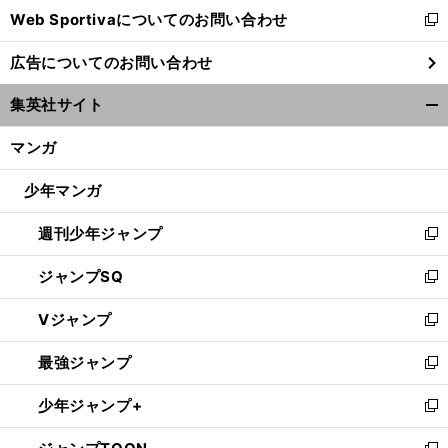
Web Sportivaについてのお問い合わせ
く
新
し
広告についてのお問い合わせ
い
ウ
集英社サイト
ィ
開
ン
く/
マンガ
ド
閉
ウ
じ
少年マンガ
で
る
開
週刊少年ジャンプ
く
新
し
ジャンプSQ
い
新
ウ
し
Vジャンプ
ィ
い
新
ン
ウ
し
最強ジャンプ
ド
ィ
い
新
ウ
ン
ウ
し
少年ジャンプ+
で
ド
ィ
い
新
開
ウ
ン
ウ
し
く