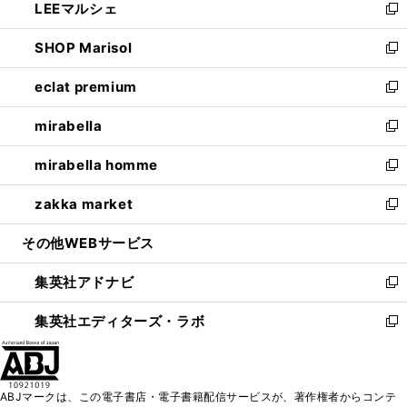
LEEマルシェ
く
で
ド
ィ
い
新
開
ウ
ン
ウ
し
SHOP Marisol
く
で
ド
ィ
い
新
開
ウ
ン
ウ
し
eclat premium
く
で
ド
ィ
い
新
開
ウ
ン
ウ
し
mirabella
く
で
ド
ィ
い
新
開
ウ
ン
ウ
し
mirabella homme
く
で
ド
ィ
い
新
開
ウ
ン
ウ
し
zakka market
く
で
ド
ィ
い
新
開
ウ
ン
ウ
し
その他WEBサービス
く
で
ド
ィ
い
開
ウ
ン
ウ
集英社アドナビ
く
で
ド
ィ
新
開
ウ
ン
し
集英社エディターズ・ラボ
く
で
ド
い
新
開
ウ
ウ
し
く
で
ィ
い
開
ン
ウ
ABJマークは、この電子書店・電子書籍配信サービスが、著作権者からコンテ
く
ド
ィ