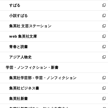
ウ
ン
すばる
く
で
ド
新
開
ウ
し
小説すばる
く
で
い
新
開
ウ
し
集英社 文芸ステーション
く
ィ
い
新
ン
ウ
し
web 集英社文庫
ド
ィ
い
新
ウ
ン
ウ
し
青春と読書
で
ド
ィ
い
新
開
ウ
ン
ウ
し
アジア人物史
く
で
ド
ィ
い
新
開
ウ
ン
ウ
し
学芸・ノンフィクション・新書
く
で
ド
ィ
い
開
ウ
ン
ウ
集英社学芸部 - 学芸・ノンフィクション
く
で
ド
ィ
新
開
ウ
ン
し
集英社ビジネス書
く
で
ド
い
新
開
ウ
ウ
し
集英社新書
く
で
ィ
い
新
開
ン
ウ
し