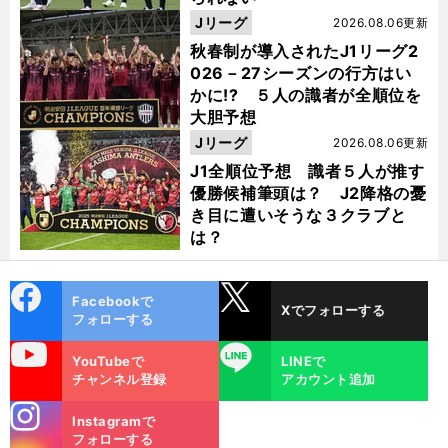
Jリーグ
2026.08.06更新
秋春制が導入されたJ1リーグ2
026－27シーズンの行方はい
かに!? ５人の識者が全順位を
大胆予想
Jリーグ
2026.08.06更新
J1全順位予想 識者５人が推す
優勝候補筆頭は？ J2降格の憂
き目に遭いそうな３クラブと
は？
cebo
X
Facebookで
Xでフォローする
ok
フォローする
uTube
LINE
YouTubeで
LINEで
チャンネル登録
アカウント追加
stagra
Instagramで
m
フォローする