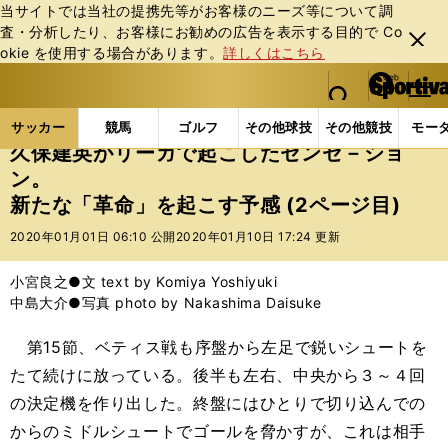
当サイトでは当社の提携先等がお客様のニーズ等について調
査・分析したり、お客様にお勧めの広告を表⽰する⽬的で Co
閉じ
okie を使⽤する場合があります。
詳しくはこちら
る
マイペ
web Sportiva (webスポルティーバ)
検索
メニュ
we
ー
サッカーの記事一覧
海外サッカー
海外サッカー
b
ジ
サッカー
競馬
ゴルフ
その他球技
その他競技
モー
ス
久保建英がリーガで起こしたセンセ－ショ
ポ
ン。
ル
新たな「革命」を起こす予感 (2ページ目)
テ
ィ
2020年01月01日 06:10 公開
2020年01月10日 17:24 更新
ー
バ
小宮良之●文 text by Komiya Yoshiyuki
中島大介●写真 photo by Nakashima Daisuke
第15節、ベティス戦も序盤から左足で鋭いシュートを
たて続けに放っている。後半も左右、中央から３～４回
の決定機を作り出した。終盤にはひとりで切り込んでの
からのミドルシュートでゴールを脅かすが、これは相手