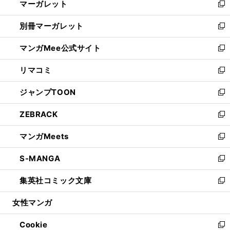
マーガレット
く
で
ド
い
新
開
ウ
ウ
し
別冊マーガレット
く
で
ィ
い
新
開
ン
ウ
し
マンガMee公式サイト
く
ド
ィ
い
新
ウ
ン
ウ
し
リマコミ
で
ド
ィ
い
新
開
ウ
ン
ウ
し
ジャンプTOON
く
で
ド
ィ
い
新
開
ウ
ン
ウ
し
ZEBRACK
く
で
ド
ィ
い
新
開
ウ
ン
ウ
し
マンガMeets
く
で
ド
ィ
い
新
開
ウ
ン
ウ
し
S-MANGA
く
で
ド
ィ
い
新
開
ウ
ン
ウ
し
集英社コミック文庫
く
で
ド
ィ
い
新
開
ウ
ン
ウ
し
女性マンガ
く
で
ド
ィ
い
開
ウ
ン
ウ
Cookie
く
で
ド
ィ
新