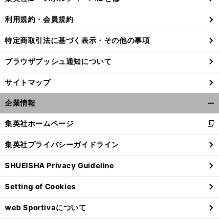
る
利用規約・会員規約
特定商取引法に基づく表示・その他の事項
前
へ
ブラウザプッシュ通知について
サイトマップ
企業情報
開
く/
集英社ホームページ
新
閉
し
じ
集英社プライバシーガイドライン
い
る
ウ
SHUEISHA Privacy Guideline
ィ
ン
Setting of Cookies
ド
ウ
web Sportivaについて
で
開