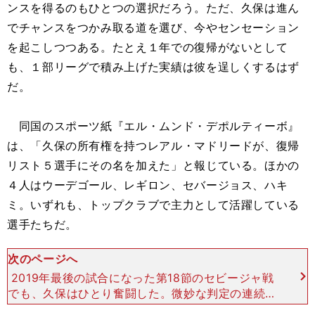
ンスを得るのもひとつの選択だろう。ただ、久保は進ん
でチャンスをつかみ取る道を選び、今やセンセーション
を起こしつつある。たとえ１年での復帰がないとして
も、１部リーグで積み上げた実績は彼を逞しくするはず
だ。
同国のスポーツ紙『エル・ムンド・デポルティーボ』
は、「久保の所有権を持つレアル・マドリードが、復帰
リスト５選手にその名を加えた」と報じている。ほかの
４人はウーデゴール、レギロン、セバージョス、ハキ
ミ。いずれも、トップクラブで主力として活躍している
選手たちだ。
次のページへ
2019年最後の試合になった第18節のセビージャ戦
でも、久保はひとり奮闘した。微妙な判定の連続で
試合は壊れかけていたが、彼は巧みなボールコント