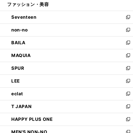
ファッション・美容
く
で
ド
ィ
開
ウ
ン
Seventeen
く
で
ド
新
開
ウ
し
non-no
く
で
い
新
開
ウ
し
BAILA
く
ィ
い
新
ン
ウ
し
MAQUIA
ド
ィ
い
新
ウ
ン
ウ
し
SPUR
で
ド
ィ
い
新
開
ウ
ン
ウ
し
LEE
く
で
ド
ィ
い
新
開
ウ
ン
ウ
し
eclat
く
で
ド
ィ
い
新
開
ウ
ン
ウ
し
T JAPAN
く
で
ド
ィ
い
新
開
ウ
ン
ウ
し
HAPPY PLUS ONE
く
で
ド
ィ
い
新
開
ウ
ン
ウ
し
MEN'S NON-NO
く
で
ド
ィ
い