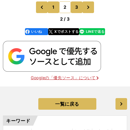
ロールで相手のディフェンスを翻弄。敗れはした
次
1
2
3
のページへ
のページへ
が、チーム最高
前
2 / 3
いいね
Xでポストする
LINEで送る
line
faceboo
x
k
Googleの「優先ソース」について
一覧に戻る
キーワード