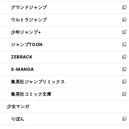
ウ
ン
ウ
し
グランドジャンプ
で
ド
ィ
い
新
開
ウ
ン
ウ
し
ウルトラジャンプ
く
で
ド
ィ
い
新
開
ウ
ン
ウ
し
少年ジャンプ+
く
で
ド
ィ
い
新
開
ウ
ン
ウ
し
ジャンプTOON
く
で
ド
ィ
い
新
開
ウ
ン
ウ
し
ZEBRACK
く
で
ド
ィ
い
新
開
ウ
ン
ウ
し
S-MANGA
く
で
ド
ィ
い
新
開
ウ
ン
ウ
し
集英社ジャンプリミックス
く
で
ド
ィ
い
新
開
ウ
ン
ウ
し
集英社コミック文庫
く
で
ド
ィ
い
新
開
ウ
ン
ウ
し
少女マンガ
く
で
ド
ィ
い
開
ウ
ン
ウ
りぼん
く
で
ド
ィ
新
開
ウ
ン
し