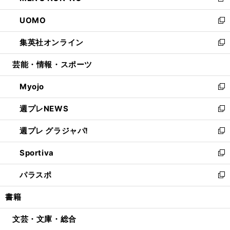
新
開
ウ
ン
ウ
し
UOMO
く
で
ド
ィ
い
新
開
ウ
ン
ウ
し
集英社オンライン
く
で
ド
ィ
い
新
開
ウ
ン
ウ
し
芸能・情報・スポーツ
く
で
ド
ィ
い
開
ウ
ン
ウ
Myojo
く
で
ド
ィ
新
開
ウ
ン
し
週プレNEWS
く
で
ド
い
新
開
ウ
ウ
し
週プレ グラジャパ!
く
で
ィ
い
新
開
ン
ウ
し
Sportiva
く
ド
ィ
い
新
ウ
ン
ウ
し
パラスポ
で
ド
ィ
い
新
開
ウ
ン
ウ
し
書籍
く
で
ド
ィ
い
開
ウ
ン
ウ
文芸・文庫・総合
く
で
ド
ィ
開