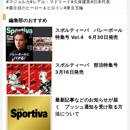
#マジョルカ
#レアル・マドリード
#久保建英
#日本代表
#最注目のヒーロー＆ヒロイン
#東京五輪
編集部のおすすめ
スポルティーバ バレーボール
特集号 Vol.4 6月30日発売
スポルティーバ 部活特集号
3月16日発売
最新記事などのお知らせが届
く プッシュ通知を受け取る方
法について