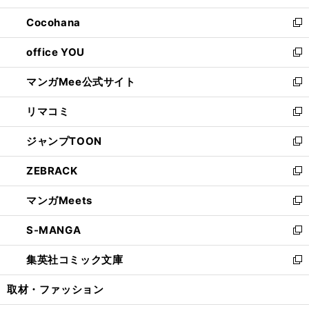
開
ウ
ン
し
Cocohana
く
で
ド
い
新
開
ウ
ウ
し
office YOU
く
で
ィ
い
新
開
ン
ウ
し
マンガMee公式サイト
く
ド
ィ
い
新
ウ
ン
ウ
し
リマコミ
で
ド
ィ
い
新
開
ウ
ン
ウ
し
ジャンプTOON
く
で
ド
ィ
い
新
開
ウ
ン
ウ
し
ZEBRACK
く
で
ド
ィ
い
新
開
ウ
ン
ウ
し
マンガMeets
く
で
ド
ィ
い
新
開
ウ
ン
ウ
し
S-MANGA
く
で
ド
ィ
い
新
開
ウ
ン
ウ
し
集英社コミック文庫
く
で
ド
ィ
い
新
開
ウ
ン
ウ
し
取材・ファッション
く
で
ド
ィ
い
開
ウ
ン
ウ