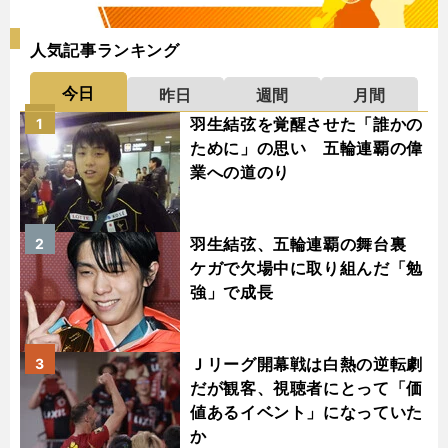
人気記事ランキング
今日
昨日
週間
月間
羽生結弦を覚醒させた「誰かの
1
ために」の思い 五輪連覇の偉
業への道のり
羽生結弦、五輪連覇の舞台裏
2
ケガで欠場中に取り組んだ「勉
強」で成長
Ｊリーグ開幕戦は白熱の逆転劇
3
だが観客、視聴者にとって「価
値あるイベント」になっていた
か