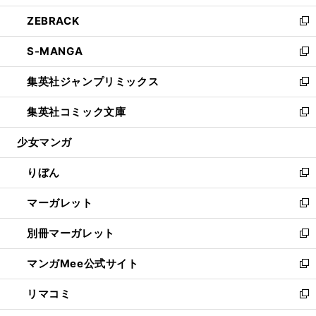
開
ウ
ン
ウ
し
ZEBRACK
く
で
ド
ィ
い
新
開
ウ
ン
ウ
し
S-MANGA
く
で
ド
ィ
い
新
開
ウ
ン
ウ
し
集英社ジャンプリミックス
く
で
ド
ィ
い
新
開
ウ
ン
ウ
し
集英社コミック文庫
く
で
ド
ィ
い
新
開
ウ
ン
ウ
し
少女マンガ
く
で
ド
ィ
い
開
ウ
ン
ウ
りぼん
く
で
ド
ィ
新
開
ウ
ン
し
マーガレット
く
で
ド
い
新
開
ウ
ウ
し
別冊マーガレット
く
で
ィ
い
新
開
ン
ウ
し
マンガMee公式サイト
く
ド
ィ
い
新
ウ
ン
ウ
し
リマコミ
で
ド
ィ
い
新
開
ウ
ン
ウ
し