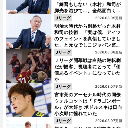
「練習もしない（木村）和司が
脚光を浴びて...。全然面白くな
い４年間でした」
Jリーグ
2026.08.09更新
明治大時代から別格だった木村
和司の技術 「実は僕、アイツ
のフェイントを真似していまし
た」と元なでしこジャパン監
督・佐々木則夫
Jリーグ
2026.08.08更新
Ｊリーグ開幕戦は白熱の逆転劇
だが観客、視聴者にとって「価
値あるイベント」になっていた
か
Jリーグ
2026.08.07更新
宮市亮のアーセナル時代の同僚
ウォルコットは『ドラゴンボー
ル』が大好き ポドルスキは日向
小次郎に憧れていた
Jリーグ
2026.08.07更新