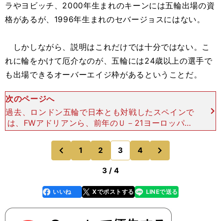
ラやヨビッチ、2000年生まれのキーンには五輪出場の資
格があるが、1996年生まれのセバージョスにはない。
しかしながら、説明はこれだけでは十分ではない。こ
れに輪をかけて厄介なのが、五輪には24歳以上の選手で
も出場できるオーバーエイジ枠があるということだ。
次のページへ
過去、ロンドン五輪で日本とも対戦したスペインで
は、FWアドリアンら、前年のＵ－21ヨーロッパ選
手権時点で23歳だった選手をオーバーエイジ枠で
加えることで、五輪本番でも予選から継続したチー
次
1
2
3
4
のページへ
のページへ
ム編成を行なっ
前
3 / 4
いいね
Xでポストする
LINEで送る
line
faceboo
x
k