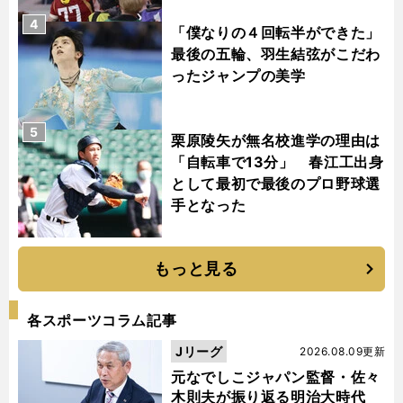
4
「僕なりの４回転半ができた」
最後の五輪、羽生結弦がこだわ
ったジャンプの美学
5
栗原陵矢が無名校進学の理由は
「自転車で13分」 春江工出身
として最初で最後のプロ野球選
手となった
もっと見る
各スポーツコラム記事
Jリーグ
2026.08.09更新
元なでしこジャパン監督・佐々
木則夫が振り返る明治大時代