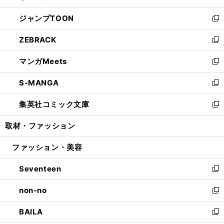
開
ウ
ン
ウ
し
ジャンプTOON
く
で
ド
ィ
い
新
開
ウ
ン
ウ
し
ZEBRACK
く
で
ド
ィ
い
新
開
ウ
ン
ウ
し
マンガMeets
く
で
ド
ィ
い
新
開
ウ
ン
ウ
し
S-MANGA
く
で
ド
ィ
い
新
開
ウ
ン
ウ
し
集英社コミック文庫
く
で
ド
ィ
い
新
開
ウ
ン
ウ
し
取材・ファッション
く
で
ド
ィ
い
開
ウ
ン
ウ
ファッション・美容
く
で
ド
ィ
開
ウ
ン
Seventeen
く
で
ド
新
開
ウ
し
non-no
く
で
い
新
開
ウ
し
BAILA
く
ィ
い
新
ン
ウ