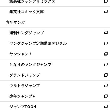
集英社ジャンプリミックス
く
で
ド
ィ
い
新
開
ウ
ン
ウ
し
集英社コミック文庫
く
で
ド
ィ
い
新
開
ウ
ン
ウ
し
青年マンガ
く
で
ド
ィ
い
開
ウ
ン
ウ
週刊ヤングジャンプ
く
で
ド
ィ
新
開
ウ
ン
し
ヤングジャンプ定期購読デジタル
く
で
ド
い
新
開
ウ
ウ
し
ヤンジャン！
く
で
ィ
い
新
開
ン
ウ
し
となりのヤングジャンプ
く
ド
ィ
い
新
ウ
ン
ウ
し
グランドジャンプ
で
ド
ィ
い
新
開
ウ
ン
ウ
し
ウルトラジャンプ
く
で
ド
ィ
い
新
開
ウ
ン
ウ
し
少年ジャンプ+
く
で
ド
ィ
い
新
開
ウ
ン
ウ
し
ジャンプTOON
く
で
ド
ィ
い
新