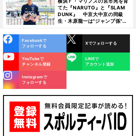
横浜Ｆ・マリノスの宮市亮を育
てた『NARUTO』と『SLAM
DUNK』 中京大中京の同級
生・木原龍一は"ジャンプ係"だ
った
cebo
X
Facebookで
Xでフォローする
ok
フォローする
uTube
LINE
YouTubeで
LINEで
チャンネル登録
アカウント追加
stagra
Instagramで
m
フォローする