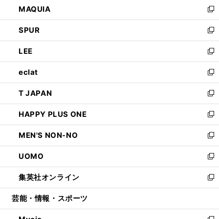
し
MAQUIA
ド
ィ
い
新
ウ
ン
ウ
し
SPUR
で
ド
ィ
い
新
開
ウ
ン
ウ
し
LEE
く
で
ド
ィ
い
新
開
ウ
ン
ウ
し
eclat
く
で
ド
ィ
い
新
開
ウ
ン
ウ
し
T JAPAN
く
で
ド
ィ
い
新
開
ウ
ン
ウ
し
HAPPY PLUS ONE
く
で
ド
ィ
い
新
開
ウ
ン
ウ
し
MEN'S NON-NO
く
で
ド
ィ
い
新
開
ウ
ン
ウ
し
UOMO
く
で
ド
ィ
い
新
開
ウ
ン
ウ
し
集英社オンライン
く
で
ド
ィ
い
新
開
ウ
ン
ウ
し
芸能・情報・スポーツ
く
で
ド
ィ
い
開
ウ
ン
ウ
く