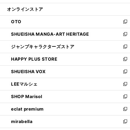
開
ン
ウ
オンラインストア
く
ド
ィ
ウ
ン
OTO
で
ド
新
開
ウ
し
SHUEISHA MANGA-ART HERITAGE
く
で
い
新
開
ウ
し
ジャンプキャラクターズストア
く
ィ
い
新
ン
ウ
し
HAPPY PLUS STORE
ド
ィ
い
新
ウ
ン
ウ
し
SHUEISHA VOX
で
ド
ィ
い
新
開
ウ
ン
ウ
し
LEEマルシェ
く
で
ド
ィ
い
新
開
ウ
ン
ウ
し
SHOP Marisol
く
で
ド
ィ
い
新
開
ウ
ン
ウ
し
eclat premium
く
で
ド
ィ
い
新
開
ウ
ン
ウ
し
mirabella
く
で
ド
ィ
い
新
開
ウ
ン
ウ
し