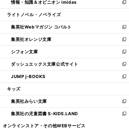
情報・知識＆オピニオン imidas
く
で
ド
ィ
い
新
開
ウ
ン
ウ
し
ライトノベル・ノベライズ
く
で
ド
ィ
い
開
ウ
ン
ウ
集英社Webマガジン コバルト
く
で
ド
ィ
新
開
ウ
ン
し
集英社オレンジ文庫
く
で
ド
い
新
開
ウ
ウ
し
シフォン文庫
く
で
ィ
い
新
開
ン
ウ
し
ダッシュエックス文庫公式サイト
く
ド
ィ
い
新
ウ
ン
ウ
し
JUMP j-BOOKS
で
ド
ィ
い
新
開
ウ
ン
ウ
し
キッズ
く
で
ド
ィ
い
開
ウ
ン
ウ
集英社みらい文庫
く
で
ド
ィ
新
開
ウ
ン
し
集英社の児童図書 S-KIDS.LAND
く
で
ド
い
新
開
ウ
ウ
し
オンラインストア・
その他WEBサービス
く
で
ィ
い