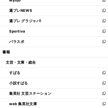
Myojo
で
ド
ィ
新
開
ウ
ン
し
週プレNEWS
く
で
ド
い
新
開
ウ
ウ
し
週プレ グラジャパ!
く
で
ィ
い
新
開
ン
ウ
し
Sportiva
く
ド
ィ
い
新
ウ
ン
ウ
し
パラスポ
で
ド
ィ
い
新
開
ウ
ン
ウ
し
書籍
く
で
ド
ィ
い
開
ウ
ン
ウ
文芸・文庫・総合
く
で
ド
ィ
開
ウ
ン
すばる
く
で
ド
新
開
ウ
し
小説すばる
く
で
い
新
開
ウ
し
集英社 文芸ステーション
く
ィ
い
新
ン
ウ
し
web 集英社文庫
ド
ィ
い
新