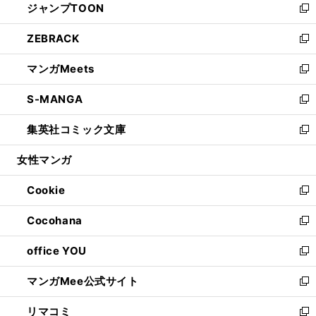
ジャンプTOON
く
で
ド
ィ
い
新
開
ウ
ン
ウ
し
ZEBRACK
く
で
ド
ィ
い
新
開
ウ
ン
ウ
し
マンガMeets
く
で
ド
ィ
い
新
開
ウ
ン
ウ
し
S-MANGA
く
で
ド
ィ
い
新
開
ウ
ン
ウ
し
集英社コミック文庫
く
で
ド
ィ
い
新
開
ウ
ン
ウ
し
女性マンガ
く
で
ド
ィ
い
開
ウ
ン
ウ
Cookie
く
で
ド
ィ
新
開
ウ
ン
し
Cocohana
く
で
ド
い
新
開
ウ
ウ
し
office YOU
く
で
ィ
い
新
開
ン
ウ
し
マンガMee公式サイト
く
ド
ィ
い
新
ウ
ン
ウ
し
リマコミ
で
ド
ィ
い
新