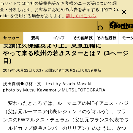
当サイトでは当社の提携先等がお客様のニーズ等について調
査・分析したり、お客様にお勧めの広告を表⽰する⽬的で Co
閉じ
okie を使⽤する場合があります。
詳しくはこちら
る
マイペ
web Sportiva (webスポルティーバ)
検索
メニュ
we
ー
サッカーの記事一覧
海外サッカー
海外サッカー
b
ジ
サッカー
競馬
ゴルフ
その他球技
その他競技
モー
ス
実績は久保建英より上。東京五輪に
ポ
やって来る欧州の若きスターとは？ (3ページ
ル
目)
テ
ィ
2019年06月22日 06:37 公開
2019年06月22日 06:39 更新
ー
バ
浅田真樹●取材・文 text by Asada Masaki
photo by Mutsu Kawamori／MUTSUFOTOGRAFIA
変わったところでは、ルーマニアのMFイアニス・ハジ
（父は元ルーマニア代表レジェンドのゲオルゲ）、フラ
ンスのFWマルクス・テュラム（父は元フランス代表でワ
ールドカップ優勝メンバーのリリアン）のように、かつ