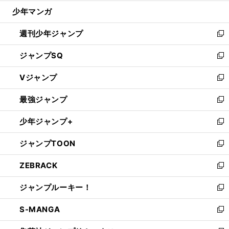
ウ
じ
少年マンガ
で
る
開
週刊少年ジャンプ
く
新
し
ジャンプSQ
い
新
ウ
し
Vジャンプ
ィ
い
新
ン
ウ
し
最強ジャンプ
ド
ィ
い
新
ウ
ン
ウ
し
少年ジャンプ+
で
ド
ィ
い
新
開
ウ
ン
ウ
し
ジャンプTOON
く
で
ド
ィ
い
新
開
ウ
ン
ウ
し
ZEBRACK
く
で
ド
ィ
い
新
開
ウ
ン
ウ
し
ジャンプルーキー！
く
で
ド
ィ
い
新
開
ウ
ン
ウ
し
S-MANGA
く
で
ド
ィ
い
新
開
ウ
ン
ウ
し