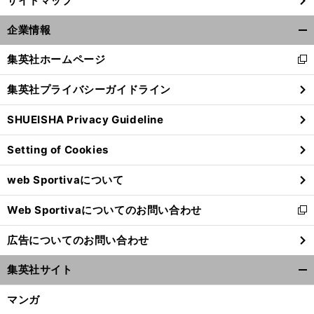
サイトマップ
前
へ
企業情報
開
く/
集英社ホームページ
新
閉
し
じ
集英社プライバシーガイドライン
い
る
ウ
SHUEISHA Privacy Guideline
ィ
ン
Setting of Cookies
ド
ウ
web Sportivaについて
で
開
Web Sportivaについてのお問い合わせ
く
新
し
広告についてのお問い合わせ
い
ウ
集英社サイト
ィ
開
ン
く/
マンガ
ド
閉