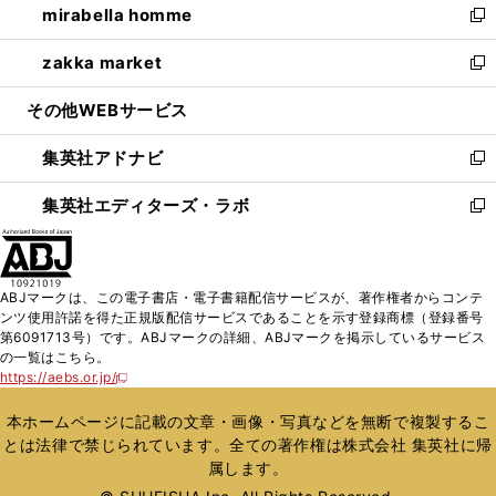
mirabella homme
く
で
ド
ィ
い
新
開
ウ
ン
ウ
し
zakka market
く
で
ド
ィ
い
新
開
ウ
ン
ウ
し
その他WEBサービス
く
で
ド
ィ
い
開
ウ
ン
ウ
集英社アドナビ
く
で
ド
ィ
新
開
ウ
ン
し
集英社エディターズ・ラボ
く
で
ド
い
新
開
ウ
ウ
し
く
で
ィ
い
開
ン
ウ
ABJマークは、この電子書店・電子書籍配信サービスが、著作権者からコンテ
く
ド
ィ
ンツ使用許諾を得た正規版配信サービスであることを示す登録商標（登録番号
ウ
ン
第6091713号）です。ABJマークの詳細、ABJマークを掲示しているサービス
で
ド
の一覧はこちら。
開
ウ
https://aebs.or.jp/
新
く
で
し
い
開
本ホームページに記載の文章・画像・写真などを無断で複製するこ
ウ
く
とは法律で禁じられています。全ての著作権は株式会社 集英社に帰
ィ
属します。
ン
ド