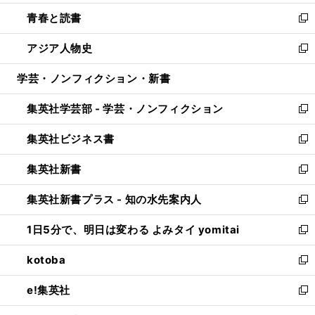
ウ
ン
ウ
し
青春と読書
で
ド
ィ
い
新
開
ウ
ン
ウ
し
アジア人物史
く
で
ド
ィ
い
新
開
ウ
ン
ウ
し
学芸・ノンフィクション・新書
く
で
ド
ィ
い
開
ウ
ン
ウ
集英社学芸部 - 学芸・ノンフィクション
く
で
ド
ィ
新
開
ウ
ン
し
集英社ビジネス書
く
で
ド
い
新
開
ウ
ウ
し
集英社新書
く
で
ィ
い
新
開
ン
ウ
し
集英社新書プラス - 知の水先案内人
く
ド
ィ
い
新
ウ
ン
ウ
し
1日5分で、明日は変わる よみタイ yomitai
で
ド
ィ
い
新
開
ウ
ン
ウ
し
kotoba
く
で
ド
ィ
い
新
開
ウ
ン
ウ
し
e!集英社
く
で
ド
ィ
い
新
開
ウ
ン
ウ
し