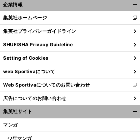
前
企業情報
へ
開
く/
集英社ホームページ
新
閉
し
じ
集英社プライバシーガイドライン
い
る
ウ
SHUEISHA Privacy Guideline
ィ
ン
Setting of Cookies
ド
ウ
web Sportivaについて
で
開
Web Sportivaについてのお問い合わせ
く
新
し
広告についてのお問い合わせ
い
ウ
集英社サイト
ィ
開
ン
く/
マンガ
ド
閉
ウ
じ
少年マンガ
で