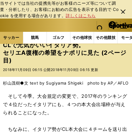
当サイトでは当社の提携先等がお客様のニーズ等について調
査・分析したり、お客様にお勧めの広告を表⽰する⽬的で Co
閉じ
okie を使⽤する場合があります。
詳しくはこちら
る
マイペ
web Sportiva (webスポルティーバ)
検索
メニュ
we
ー
サッカーの記事一覧
海外サッカー
海外サッカー
b
ジ
サッカー
競馬
ゴルフ
その他球技
その他競技
モー
ス
CLで元気がいいイタリア勢。
ポ
セリエA復権の希望をナポリに見た (2ページ
ル
目)
テ
ィ
2018年11月09日 06:15 公開
2018年11月09日 06:15 更新
ー
バ
杉山茂樹●文 text by Sugiyama Shigeki photo by AP／AFLO
そして今季。大会規定の変更で、2017年のランキング
で４位だったイタリアにも、４つの本大会出場枠が与え
られることになった。
ちなみに、イタリア勢がCL本大会に４チームを送り出