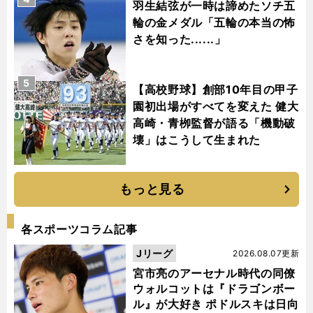
羽生結弦が一時は諦めたソチ五
輪の金メダル「五輪の本当の怖
さを知った......」
5
【高校野球】創部10年目の甲子
園初出場がすべてを変えた 健大
高崎・青栁監督が語る「機動破
壊」はこうして生まれた
もっと見る
各スポーツコラム記事
Jリーグ
2026.08.07更新
宮市亮のアーセナル時代の同僚
ウォルコットは『ドラゴンボー
ル』が大好き ポドルスキは日向