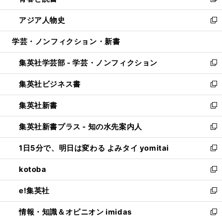
い
新
開
ウ
ン
ウ
し
アジア人物史
く
で
ド
ィ
い
新
開
ウ
ン
ウ
し
学芸・ノンフィクション・新書
く
で
ド
ィ
い
開
ウ
ン
ウ
集英社学芸部 - 学芸・ノンフィクション
く
で
ド
ィ
新
開
ウ
ン
し
集英社ビジネス書
く
で
ド
い
新
開
ウ
ウ
し
集英社新書
く
で
ィ
い
新
開
ン
ウ
し
集英社新書プラス - 知の水先案内人
く
ド
ィ
い
新
ウ
ン
ウ
し
1日5分で、明日は変わる よみタイ yomitai
で
ド
ィ
い
新
開
ウ
ン
ウ
し
kotoba
く
で
ド
ィ
い
新
開
ウ
ン
ウ
し
e!集英社
く
で
ド
ィ
い
新
開
ウ
ン
ウ
し
情報・知識＆オピニオン imidas
く
で
ド
ィ
い
新