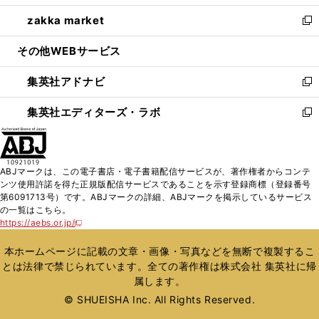
開
ウ
ン
ウ
し
zakka market
く
で
ド
ィ
い
新
開
ウ
ン
ウ
し
その他WEBサービス
く
で
ド
ィ
い
開
ウ
ン
ウ
集英社アドナビ
く
で
ド
ィ
新
開
ウ
ン
し
集英社エディターズ・ラボ
く
で
ド
い
新
開
ウ
ウ
し
く
で
ィ
い
開
ン
ウ
ABJマークは、この電子書店・電子書籍配信サービスが、著作権者からコンテ
く
ド
ィ
ンツ使用許諾を得た正規版配信サービスであることを示す登録商標（登録番号
ウ
ン
第6091713号）です。ABJマークの詳細、ABJマークを掲示しているサービス
で
ド
の一覧はこちら。
開
ウ
https://aebs.or.jp/
新
く
で
し
い
開
本ホームページに記載の文章・画像・写真などを無断で複製するこ
ウ
く
とは法律で禁じられています。全ての著作権は株式会社 集英社に帰
ィ
属します。
ン
ド
© SHUEISHA Inc. All Rights Reserved.
ウ
で