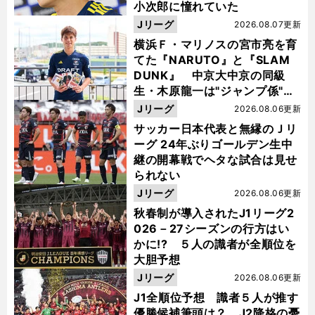
小次郎に憧れていた
Jリーグ
2026.08.07更新
横浜Ｆ・マリノスの宮市亮を育
てた『NARUTO』と『SLAM
DUNK』 中京大中京の同級
生・木原龍一は"ジャンプ係"だ
った
Jリーグ
2026.08.06更新
サッカー日本代表と無縁のＪリ
ーグ 24年ぶりゴールデン生中
継の開幕戦でヘタな試合は見せ
られない
Jリーグ
2026.08.06更新
秋春制が導入されたJ1リーグ2
026－27シーズンの行方はい
かに!? ５人の識者が全順位を
大胆予想
Jリーグ
2026.08.06更新
J1全順位予想 識者５人が推す
優勝候補筆頭は？ J2降格の憂