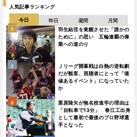
人気記事ランキング
今日
昨日
週間
月間
羽生結弦を覚醒させた「誰かの
1
ために」の思い 五輪連覇の偉
業への道のり
Ｊリーグ開幕戦は白熱の逆転劇
2
だが観客、視聴者にとって「価
値あるイベント」になっていた
か
栗原陵矢が無名校進学の理由は
3
「自転車で13分」 春江工出身
として最初で最後のプロ野球選
手となった
4