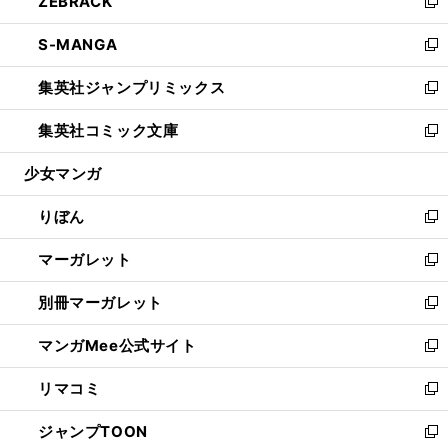
ZEBRACK
く
で
ド
ィ
い
新
開
ウ
ン
ウ
し
S-MANGA
く
で
ド
ィ
い
新
開
ウ
ン
ウ
し
集英社ジャンプリミックス
く
で
ド
ィ
い
新
開
ウ
ン
ウ
し
集英社コミック文庫
く
で
ド
ィ
い
新
開
ウ
ン
ウ
し
少女マンガ
く
で
ド
ィ
い
開
ウ
ン
ウ
りぼん
く
で
ド
ィ
新
開
ウ
ン
し
マーガレット
く
で
ド
い
新
開
ウ
ウ
し
別冊マーガレット
く
で
ィ
い
新
開
ン
ウ
し
マンガMee公式サイト
く
ド
ィ
い
新
ウ
ン
ウ
し
リマコミ
で
ド
ィ
い
新
開
ウ
ン
ウ
し
ジャンプTOON
く
で
ド
ィ
い
新