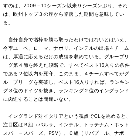
すのは、2009－10シーズン以来９シーズンぶり。それ
は、欧州トップ３の座から陥落した期間を意味してい
る。
自分自身で増枠を勝ち取ったわけではないとはいえ、
今季ユーベ、ローマ、ナポリ、インテルの出場４チーム
は、厚遇に応えるだけの成績を収めている。グループリ
ーグ第４節を終えた段階で、すべてベスト16入りの条件
である２位以内を死守。このまま、４チームすべてがグ
ループリーグを突破し、ベスト16入りすれば、ランキン
グ３位のドイツを抜き、ランキング２位のイングランド
に肉迫することは間違いない。
イングランド対イタリアという視点でCLを眺めると、
注目区はＢ組（バルサ、インテル、トッテナム・ホット
スパー＝スパーズ、PSV）、Ｃ組（リバプール、ナポ