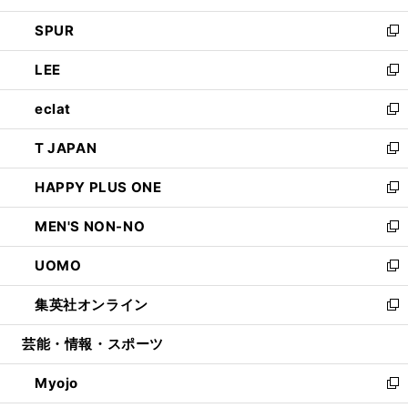
ウ
ン
ウ
し
SPUR
で
ド
ィ
い
新
開
ウ
ン
ウ
し
LEE
く
で
ド
ィ
い
新
開
ウ
ン
ウ
し
eclat
く
で
ド
ィ
い
新
開
ウ
ン
ウ
し
T JAPAN
く
で
ド
ィ
い
新
開
ウ
ン
ウ
し
HAPPY PLUS ONE
く
で
ド
ィ
い
新
開
ウ
ン
ウ
し
MEN'S NON-NO
く
で
ド
ィ
い
新
開
ウ
ン
ウ
し
UOMO
く
で
ド
ィ
い
新
開
ウ
ン
ウ
し
集英社オンライン
く
で
ド
ィ
い
新
開
ウ
ン
ウ
し
芸能・情報・スポーツ
く
で
ド
ィ
い
開
ウ
ン
ウ
Myojo
く
で
ド
ィ
新
開
ウ
ン
し