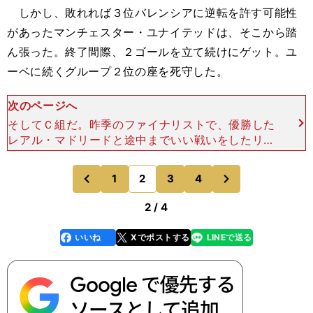
しかし、敗れれば３位バレンシアに逆転を許す可能性
があったマンチェスター・ユナイテッドは、そこから踏
ん張った。終了間際、２ゴールを立て続けにゲット。ユ
ーベに続くグループ２位の座を死守した。
次のページへ
そしてＣ組だ。昨季のファイナリストで、優勝した
レアル・マドリードと途中までいい戦いをしたリバ
プール。同じくレアル・マドリードに決勝トーナメ
ント１回戦で惜敗したPSGがいる。この組は当初、
次
1
2
3
4
のページへ
のページへ
似た境遇にある
前
2 / 4
いいね
Xでポストする
LINEで送る
line
faceboo
x
k