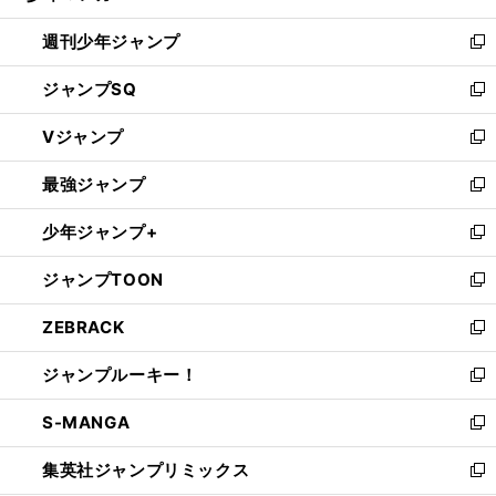
る
開
週刊少年ジャンプ
く
新
し
ジャンプSQ
い
新
ウ
し
Vジャンプ
ィ
い
新
ン
ウ
し
最強ジャンプ
ド
ィ
い
新
ウ
ン
ウ
し
少年ジャンプ+
で
ド
ィ
い
新
開
ウ
ン
ウ
し
ジャンプTOON
く
で
ド
ィ
い
新
開
ウ
ン
ウ
し
ZEBRACK
く
で
ド
ィ
い
新
開
ウ
ン
ウ
し
ジャンプルーキー！
く
で
ド
ィ
い
新
開
ウ
ン
ウ
し
S-MANGA
く
で
ド
ィ
い
新
開
ウ
ン
ウ
し
集英社ジャンプリミックス
く
で
ド
ィ
い
新
開
ウ
ン