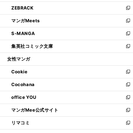
開
ウ
ン
ウ
し
ZEBRACK
く
で
ド
ィ
い
新
開
ウ
ン
ウ
し
マンガMeets
く
で
ド
ィ
い
新
開
ウ
ン
ウ
し
S-MANGA
く
で
ド
ィ
い
新
開
ウ
ン
ウ
し
集英社コミック文庫
く
で
ド
ィ
い
新
開
ウ
ン
ウ
し
女性マンガ
く
で
ド
ィ
い
開
ウ
ン
ウ
Cookie
く
で
ド
ィ
新
開
ウ
ン
し
Cocohana
く
で
ド
い
新
開
ウ
ウ
し
office YOU
く
で
ィ
い
新
開
ン
ウ
し
マンガMee公式サイト
く
ド
ィ
い
新
ウ
ン
ウ
し
リマコミ
で
ド
ィ
い
新
開
ウ
ン
ウ
し