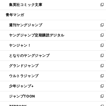
ウ
し
集英社コミック文庫
く
で
ド
ィ
い
新
開
ウ
ン
ウ
し
青年マンガ
く
で
ド
ィ
い
開
ウ
ン
ウ
週刊ヤングジャンプ
く
で
ド
ィ
新
開
ウ
ン
し
ヤングジャンプ定期購読デジタル
く
で
ド
い
新
開
ウ
ウ
し
ヤンジャン！
く
で
ィ
い
新
開
ン
ウ
し
となりのヤングジャンプ
く
ド
ィ
い
新
ウ
ン
ウ
し
グランドジャンプ
で
ド
ィ
い
新
開
ウ
ン
ウ
し
ウルトラジャンプ
く
で
ド
ィ
い
新
開
ウ
ン
ウ
し
少年ジャンプ+
く
で
ド
ィ
い
新
開
ウ
ン
ウ
し
ジャンプTOON
く
で
ド
ィ
い
新
開
ウ
ン
ウ
し