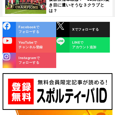
き目に遭いそうな３クラブと
は？
cebo
X
Facebookで
Xでフォローする
ok
フォローする
uTube
LINE
YouTubeで
LINEで
チャンネル登録
アカウント追加
stagra
Instagramで
m
フォローする