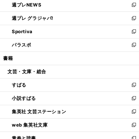
週プレNEWS
く
で
ド
い
新
開
ウ
ウ
し
週プレ グラジャパ!
く
で
ィ
い
新
開
ン
ウ
し
Sportiva
く
ド
ィ
い
新
ウ
ン
ウ
し
パラスポ
で
ド
ィ
い
新
開
ウ
ン
ウ
し
書籍
く
で
ド
ィ
い
開
ウ
ン
ウ
文芸・文庫・総合
く
で
ド
ィ
開
ウ
ン
すばる
く
で
ド
新
開
ウ
し
小説すばる
く
で
い
新
開
ウ
し
集英社 文芸ステーション
く
ィ
い
新
ン
ウ
し
web 集英社文庫
ド
ィ
い
新
ウ
ン
ウ
し
青春と読書
で
ド
ィ