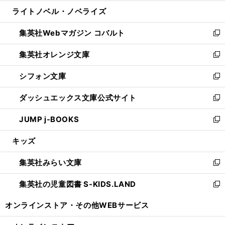
開
ウ
ン
ウ
し
ライトノベル・ノベライズ
く
で
ド
ィ
い
開
ウ
ン
ウ
集英社Webマガジン コバルト
く
で
ド
ィ
新
開
ウ
ン
し
集英社オレンジ文庫
く
で
ド
い
新
開
ウ
ウ
し
シフォン文庫
く
で
ィ
い
新
開
ン
ウ
し
ダッシュエックス文庫公式サイト
く
ド
ィ
い
新
ウ
ン
ウ
し
JUMP j-BOOKS
で
ド
ィ
い
新
開
ウ
ン
ウ
し
キッズ
く
で
ド
ィ
い
開
ウ
ン
ウ
集英社みらい文庫
く
で
ド
ィ
新
開
ウ
ン
し
集英社の児童図書 S-KIDS.LAND
く
で
ド
い
新
開
ウ
ウ
し
オンラインストア・
その他WEBサービス
く
で
ィ
い
開
ン
ウ