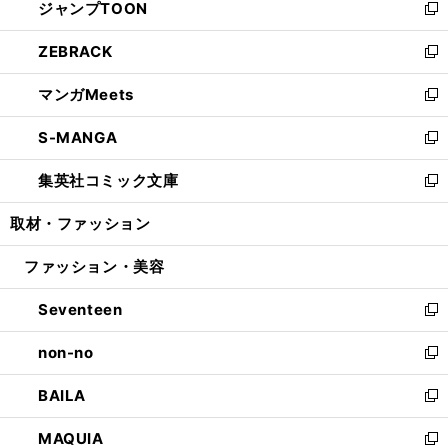
ジャンプTOON
く
で
ド
ィ
い
新
開
ウ
ン
ウ
し
ZEBRACK
く
で
ド
ィ
い
新
開
ウ
ン
ウ
し
マンガMeets
く
で
ド
ィ
い
新
開
ウ
ン
ウ
し
S-MANGA
く
で
ド
ィ
い
新
開
ウ
ン
ウ
し
集英社コミック文庫
く
で
ド
ィ
い
新
開
ウ
ン
ウ
し
取材・ファッション
く
で
ド
ィ
い
開
ウ
ン
ウ
ファッション・美容
く
で
ド
ィ
開
ウ
ン
Seventeen
く
で
ド
新
開
ウ
し
non-no
く
で
い
新
開
ウ
し
BAILA
く
ィ
い
新
ン
ウ
し
MAQUIA
ド
ィ
い
新