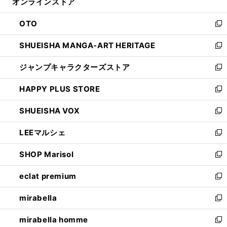
オンラインストア
く
ド
ィ
ウ
ン
OTO
で
ド
新
開
ウ
し
SHUEISHA MANGA-ART HERITAGE
く
で
い
新
開
ウ
し
ジャンプキャラクターズストア
く
ィ
い
新
ン
ウ
し
HAPPY PLUS STORE
ド
ィ
い
新
ウ
ン
ウ
し
SHUEISHA VOX
で
ド
ィ
い
新
開
ウ
ン
ウ
し
LEEマルシェ
く
で
ド
ィ
い
新
開
ウ
ン
ウ
し
SHOP Marisol
く
で
ド
ィ
い
新
開
ウ
ン
ウ
し
eclat premium
く
で
ド
ィ
い
新
開
ウ
ン
ウ
し
mirabella
く
で
ド
ィ
い
新
開
ウ
ン
ウ
し
mirabella homme
く
で
ド
ィ
い
新