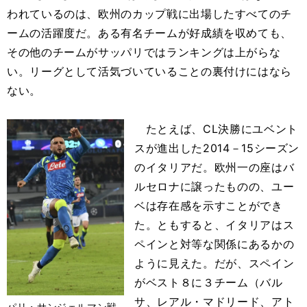
われているのは、欧州のカップ戦に出場したすべてのチ
ームの活躍度だ。ある有名チームが好成績を収めても、
その他のチームがサッパリではランキングは上がらな
い。リーグとして活気づいていることの裏付けにはなら
ない。
たとえば、CL決勝にユベント
スが進出した2014－15シーズン
のイタリアだ。欧州一の座はバ
ルセロナに譲ったものの、ユー
ベは存在感を示すことができ
た。ともすると、イタリアはス
ペインと対等な関係にあるかの
ように見えた。だが、スペイン
がベスト８に３チーム（バル
サ、レアル・マドリード、アト
パリ・サンジェルマン戦