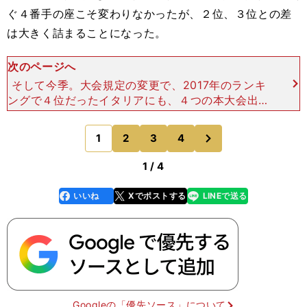
ぐ４番手の座こそ変わりなかったが、２位、３位との差
は大きく詰まることになった。
次のページへ
そして今季。大会規定の変更で、2017年のランキ
ングで４位だったイタリアにも、４つの本大会出場
枠が与えられることになった。 ちなみに、イタリ
ア勢がCL本大会に４チームを送り出すのは、2009
次
1
2
3
4
のページへ
－10シー
1 / 4
いいね
Xでポストする
LINEで送る
line
faceboo
x
k
Googleの「優先ソース」について