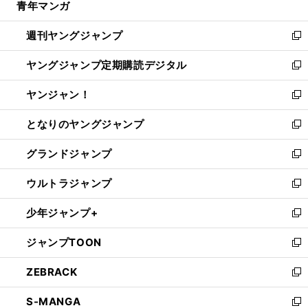
青年マンガ
く
で
ド
ィ
い
開
ウ
ン
ウ
週刊ヤングジャンプ
く
で
ド
ィ
新
開
ウ
ン
し
ヤングジャンプ定期購読デジタル
く
で
ド
い
新
開
ウ
ウ
し
ヤンジャン！
く
で
ィ
い
新
開
ン
ウ
し
となりのヤングジャンプ
く
ド
ィ
い
新
ウ
ン
ウ
し
グランドジャンプ
で
ド
ィ
い
新
開
ウ
ン
ウ
し
ウルトラジャンプ
く
で
ド
ィ
い
新
開
ウ
ン
ウ
し
少年ジャンプ+
く
で
ド
ィ
い
新
開
ウ
ン
ウ
し
ジャンプTOON
く
で
ド
ィ
い
新
開
ウ
ン
ウ
し
ZEBRACK
く
で
ド
ィ
い
新
開
ウ
ン
ウ
し
S-MANGA
く
で
ド
ィ
い
新