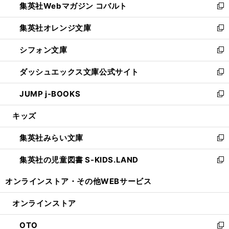
集英社Webマガジン コバルト
く
で
ド
ィ
新
開
ウ
ン
し
集英社オレンジ文庫
く
で
ド
い
新
開
ウ
ウ
し
シフォン文庫
く
で
ィ
い
新
開
ン
ウ
し
ダッシュエックス文庫公式サイト
く
ド
ィ
い
新
ウ
ン
ウ
し
JUMP j-BOOKS
で
ド
ィ
い
新
開
ウ
ン
ウ
し
キッズ
く
で
ド
ィ
い
開
ウ
ン
ウ
集英社みらい文庫
く
で
ド
ィ
新
開
ウ
ン
し
集英社の児童図書 S-KIDS.LAND
く
で
ド
い
新
開
ウ
ウ
し
オンラインストア・
その他WEBサービス
く
で
ィ
い
開
ン
ウ
オンラインストア
く
ド
ィ
ウ
ン
OTO
で
ド
新