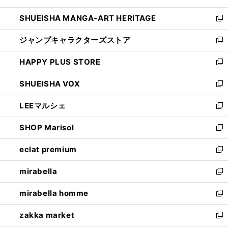
開
ウ
し
SHUEISHA MANGA-ART HERITAGE
く
で
い
新
開
ウ
し
ジャンプキャラクターズストア
く
ィ
い
新
ン
ウ
し
HAPPY PLUS STORE
ド
ィ
い
新
ウ
ン
ウ
し
SHUEISHA VOX
で
ド
ィ
い
新
開
ウ
ン
ウ
し
LEEマルシェ
く
で
ド
ィ
い
新
開
ウ
ン
ウ
し
SHOP Marisol
く
で
ド
ィ
い
新
開
ウ
ン
ウ
し
eclat premium
く
で
ド
ィ
い
新
開
ウ
ン
ウ
し
mirabella
く
で
ド
ィ
い
新
開
ウ
ン
ウ
し
mirabella homme
く
で
ド
ィ
い
新
開
ウ
ン
ウ
し
zakka market
く
で
ド
ィ
い
新
開
ウ
ン
ウ
し