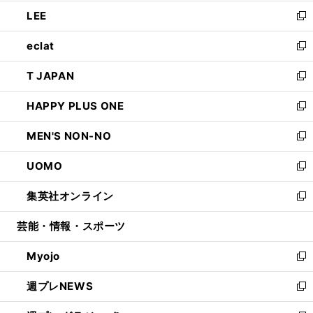
開
ウ
ン
ウ
し
LEE
く
で
ド
ィ
い
新
開
ウ
ン
ウ
し
eclat
く
で
ド
ィ
い
新
開
ウ
ン
ウ
し
T JAPAN
く
で
ド
ィ
い
新
開
ウ
ン
ウ
し
HAPPY PLUS ONE
く
で
ド
ィ
い
新
開
ウ
ン
ウ
し
MEN'S NON-NO
く
で
ド
ィ
い
新
開
ウ
ン
ウ
し
UOMO
く
で
ド
ィ
い
新
開
ウ
ン
ウ
し
集英社オンライン
く
で
ド
ィ
い
新
開
ウ
ン
ウ
し
芸能・情報・スポーツ
く
で
ド
ィ
い
開
ウ
ン
ウ
Myojo
く
で
ド
ィ
新
開
ウ
ン
し
週プレNEWS
く
で
ド
い
新
開
ウ
ウ
し