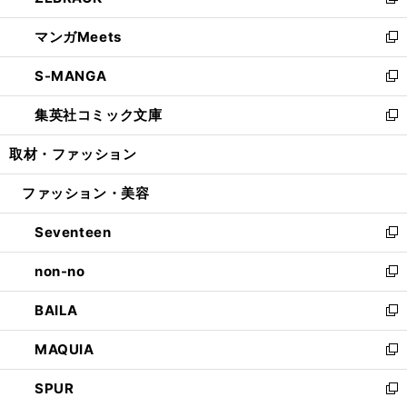
い
新
開
ウ
ン
ウ
し
マンガMeets
く
で
ド
ィ
い
新
開
ウ
ン
ウ
し
S-MANGA
く
で
ド
ィ
い
新
開
ウ
ン
ウ
し
集英社コミック文庫
く
で
ド
ィ
い
新
開
ウ
ン
ウ
し
取材・ファッション
く
で
ド
ィ
い
開
ウ
ン
ウ
ファッション・美容
く
で
ド
ィ
開
ウ
ン
Seventeen
く
で
ド
新
開
ウ
し
non-no
く
で
い
新
開
ウ
し
BAILA
く
ィ
い
新
ン
ウ
し
MAQUIA
ド
ィ
い
新
ウ
ン
ウ
し
SPUR
で
ド
ィ
い
新