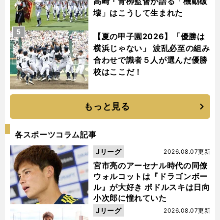
高崎・青栁監督が語る「機動破
壊」はこうして生まれた
5
【夏の甲子園2026】「優勝は
横浜じゃない」 波乱必至の組み
合わせで識者５人が選んだ優勝
校はここだ！
もっと見る
各スポーツコラム記事
Jリーグ
2026.08.07更新
宮市亮のアーセナル時代の同僚
ウォルコットは『ドラゴンボー
ル』が大好き ポドルスキは日向
小次郎に憧れていた
Jリーグ
2026.08.07更新