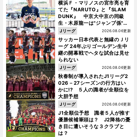
横浜Ｆ・マリノスの宮市亮を育
てた『NARUTO』と『SLAM
DUNK』 中京大中京の同級
生・木原龍一は"ジャンプ係"だ
った
Jリーグ
2026.08.06更新
サッカー日本代表と無縁のＪリ
ーグ 24年ぶりゴールデン生中
継の開幕戦でヘタな試合は見せ
られない
Jリーグ
2026.08.06更新
秋春制が導入されたJ1リーグ2
026－27シーズンの行方はい
かに!? ５人の識者が全順位を
大胆予想
Jリーグ
2026.08.06更新
J1全順位予想 識者５人が推す
優勝候補筆頭は？ J2降格の憂
き目に遭いそうな３クラブと
は？