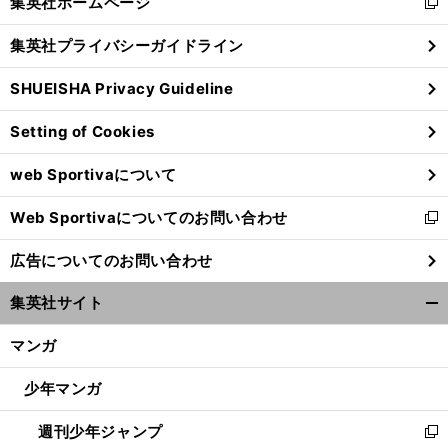
集英社ホームページ
新
閉
し
じ
集英社プライバシーガイドライン
い
る
ウ
SHUEISHA Privacy Guideline
ィ
ン
Setting of Cookies
ド
ウ
web Sportivaについて
で
開
Web Sportivaについてのお問い合わせ
く
新
し
広告についてのお問い合わせ
い
ウ
集英社サイト
ィ
開
ン
く/
マンガ
ド
閉
ウ
じ
少年マンガ
で
る
開
週刊少年ジャンプ
く
新