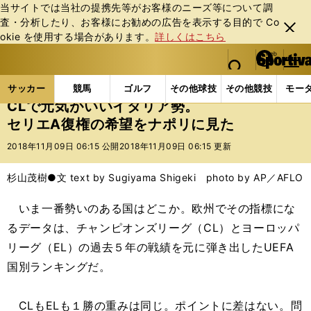
当サイトでは当社の提携先等がお客様のニーズ等について調
査・分析したり、お客様にお勧めの広告を表⽰する⽬的で Co
閉じ
okie を使⽤する場合があります。
詳しくはこちら
る
マイペ
web Sportiva (webスポルティーバ)
検索
メニュ
we
ー
サッカーの記事一覧
海外サッカー
海外サッカー
b
ジ
サッカー
競馬
ゴルフ
その他球技
その他競技
モー
ス
CLで元気がいいイタリア勢。
ポ
セリエA復権の希望をナポリに見た
ル
テ
2018年11月09日 06:15 公開
2018年11月09日 06:15 更新
ィ
ー
杉山茂樹●文 text by Sugiyama Shigeki photo by AP／AFLO
バ
いま一番勢いのある国はどこか。欧州でその指標にな
るデータは、チャンピオンズリーグ（CL）とヨーロッパ
リーグ（EL）の過去５年の戦績を元に弾き出したUEFA
国別ランキングだ。
CLもELも１勝の重みは同じ。ポイントに差はない。問