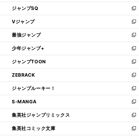
し
ジャンプSQ
い
新
ウ
し
Vジャンプ
ィ
い
新
ン
ウ
し
最強ジャンプ
ド
ィ
い
新
ウ
ン
ウ
し
少年ジャンプ+
で
ド
ィ
い
新
開
ウ
ン
ウ
し
ジャンプTOON
く
で
ド
ィ
い
新
開
ウ
ン
ウ
し
ZEBRACK
く
で
ド
ィ
い
新
開
ウ
ン
ウ
し
ジャンプルーキー！
く
で
ド
ィ
い
新
開
ウ
ン
ウ
し
S-MANGA
く
で
ド
ィ
い
新
開
ウ
ン
ウ
し
集英社ジャンプリミックス
く
で
ド
ィ
い
新
開
ウ
ン
ウ
し
集英社コミック文庫
く
で
ド
ィ
い
新
開
ウ
ン
ウ
し