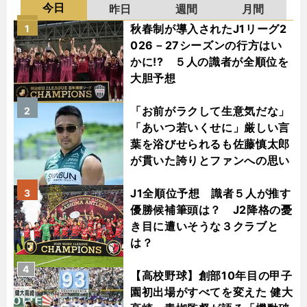
今日
昨日
週間
月間
秋春制が導入されたJ1リーグ2
1
026－27シーズンの行方はい
かに!? ５人の識者が全順位を
大胆予想
「お前がラクして生意気だな」
2
「あいつ若いくせに」厳しい言
葉を浴びせられるも佐藤慎太郎
が貫いた誇りとファンへの思い
J1全順位予想 識者５人が推す
3
優勝候補筆頭は？ J2降格の憂
き目に遭いそうな３クラブと
は？
4
【高校野球】創部10年目の甲子
園初出場がすべてを変えた 健大