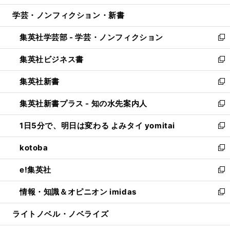
開
ウ
ン
ウ
し
学芸・ノンフィクション・新書
く
で
ド
ィ
い
開
ウ
ン
ウ
集英社学芸部 - 学芸・ノンフィクション
く
で
ド
ィ
新
開
ウ
ン
し
集英社ビジネス書
く
で
ド
い
新
開
ウ
ウ
し
集英社新書
く
で
ィ
い
新
開
ン
ウ
し
集英社新書プラス - 知の水先案内人
く
ド
ィ
い
新
ウ
ン
ウ
し
1日5分で、明日は変わる よみタイ yomitai
で
ド
ィ
い
新
開
ウ
ン
ウ
し
kotoba
く
で
ド
ィ
い
新
開
ウ
ン
ウ
し
e!集英社
く
で
ド
ィ
い
新
開
ウ
ン
ウ
し
情報・知識＆オピニオン imidas
く
で
ド
ィ
い
新
開
ウ
ン
ウ
し
ライトノベル・ノベライズ
く
で
ド
ィ
い
開
ウ
ン
ウ