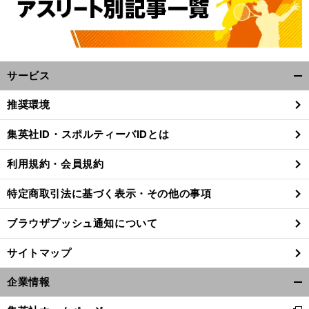
サービス
開
く/
推奨環境
閉
じ
集英社ID・スポルティーバIDとは
る
利用規約・会員規約
特定商取引法に基づく表示・その他の事項
ブラウザプッシュ通知について
サイトマップ
企業情報
開
、
.
前
へ
く/