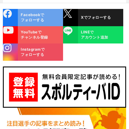
cebo
X
Facebookで
Xでフォローする
ok
フォローする
uTube
LINE
YouTubeで
LINEで
チャンネル登録
アカウント追加
stagra
Instagramで
m
フォローする