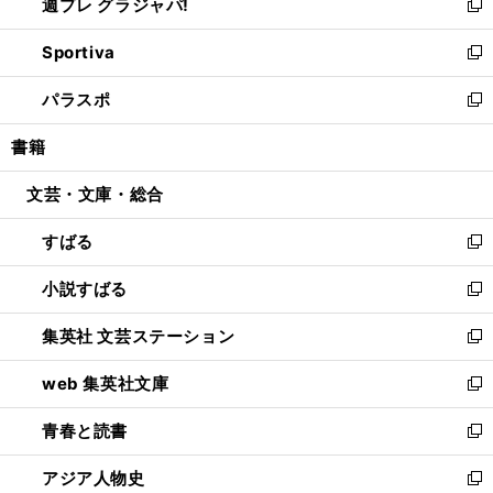
週プレ グラジャパ!
く
で
ィ
い
新
開
ン
ウ
し
Sportiva
く
ド
ィ
い
新
ウ
ン
ウ
し
パラスポ
で
ド
ィ
い
新
開
ウ
ン
ウ
し
書籍
く
で
ド
ィ
い
開
ウ
ン
ウ
文芸・文庫・総合
く
で
ド
ィ
開
ウ
ン
すばる
く
で
ド
新
開
ウ
し
小説すばる
く
で
い
新
開
ウ
し
集英社 文芸ステーション
く
ィ
い
新
ン
ウ
し
web 集英社文庫
ド
ィ
い
新
ウ
ン
ウ
し
青春と読書
で
ド
ィ
い
新
開
ウ
ン
ウ
し
アジア人物史
く
で
ド
ィ
い
新