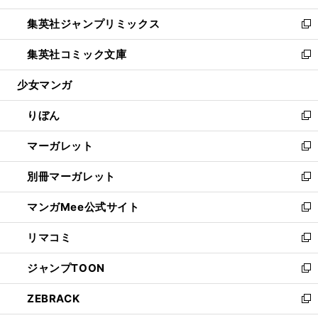
開
ウ
ン
ウ
し
集英社ジャンプリミックス
く
で
ド
ィ
い
新
開
ウ
ン
ウ
し
集英社コミック文庫
く
で
ド
ィ
い
新
開
ウ
ン
ウ
し
少女マンガ
く
で
ド
ィ
い
開
ウ
ン
ウ
りぼん
く
で
ド
ィ
新
開
ウ
ン
し
マーガレット
く
で
ド
い
新
開
ウ
ウ
し
別冊マーガレット
く
で
ィ
い
新
開
ン
ウ
し
マンガMee公式サイト
く
ド
ィ
い
新
ウ
ン
ウ
し
リマコミ
で
ド
ィ
い
新
開
ウ
ン
ウ
し
ジャンプTOON
く
で
ド
ィ
い
新
開
ウ
ン
ウ
し
ZEBRACK
く
で
ド
ィ
い
新
開
ウ
ン
ウ
し