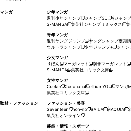
ィ
ウ
マンガ
少年マンガ
ン
ィ
週刊少年ジャンプ
ジャンプSQ
Vジャン
ド
ン
新
新
S-MANGA
集英社ジャンプリミックス
集
ウ
ド
新
し
し
新
で
ウ
し
い
い
し
青年マンガ
開
で
い
ウ
ウ
い
週刊ヤングジャンプ
ヤングジャンプ定期
新
く
開
ウ
ィ
ィ
ウ
ウルトラジャンプ
少年ジャンプ+
ジャン
新
し
新
く
ィ
ン
ン
ィ
し
い
し
ン
ド
ド
ン
少女マンガ
い
ウ
い
ド
ウ
ウ
ド
りぼん
マーガレット
別冊マーガレット
新
新
新
ウ
ィ
ウ
ウ
で
で
ウ
S-MANGA
集英社コミック文庫
し
新
し
新
ィ
ン
ィ
で
開
開
で
い
し
い
し
ン
ド
ン
女性マンガ
開
く
く
開
ウ
い
ウ
い
ド
ウ
ド
Cookie
Cocohana
office YOU
マンガM
く
く
新
新
新
ィ
ウ
ィ
ウ
ウ
で
ウ
集英社コミック文庫
し
新
し
し
ン
ィ
ン
ィ
で
開
で
い
し
い
い
ド
ン
ド
ン
取材・ファッション
ファッション・美容
開
く
開
ウ
い
ウ
ウ
ウ
ド
ウ
ド
Seventeen
non-no
BAILA
MAQUIA
S
く
く
新
新
新
新
ィ
ウ
ィ
ィ
で
ウ
で
ウ
集英社オンライン
し
新
し
し
し
ン
ィ
ン
ン
開
で
開
で
い
し
い
い
い
ド
ン
ド
ド
芸能・情報・スポーツ
く
開
く
開
ウ
い
ウ
ウ
ウ
ウ
ド
ウ
ウ