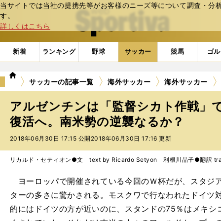
当サイトでは当社の提携先等がお客様のニーズ等について調査・分析し
web Sportiva (webスポルティーバ)
す。
詳しくはこちら
新着
ランキング
野球
サッカー
競馬
ゴル
we
サッカーの記事一覧
海外サッカー
海外サッカー
b
ス
アルゼンチンは「監督シカト作戦」
ポ
ル
復活へ。南米勢の逆襲なるか？
テ
2018年06月30日 17:15 公開
2018年06月30日 17:16 更新
ィ
ー
バ
リカルド・セティオン●文 text by Ricardo Setyon 利根川晶子●翻訳 transla
ヨーロッパで開催されている今回のＷ杯だが、スタジア
ターの多さに驚かされる。モスクワで行なわれたドイツ
的にはドイツの方が近いのに、スタンドの75％はメキシ