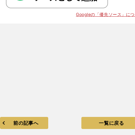
Googleの「優先ソース」に
・
。
前の記事へ
一覧に戻る