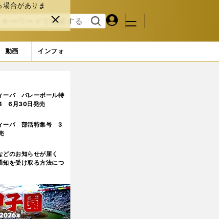
る場合がありま
マイペ
閉じ
検索
メニュ
ー
る
す
ジ
る
動画
インフォ
？
ィーバ バレーボール特
.4 6月30日発売
ィーバ 部活特集号 3
売
などのお知らせが届く
通知を受け取る方法につ