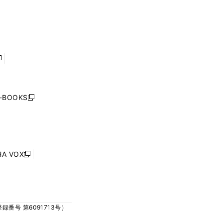
ィ
ィ
で
で
ン
ン
開
開
ド
ド
く
く
ウ
ウ
で
で
開
開
く
く
し
い
ウ
j-BOOKS
新
ィ
し
ン
い
ド
ウ
ウ
ィ
で
ン
HA VOX
開
新
ド
く
し
ウ
い
で
ウ
開
ィ
く
号 第6091713号）
ン
ド