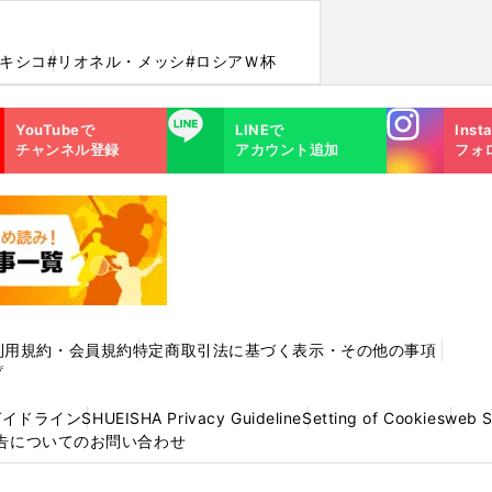
メキシコ
#リオネル・メッシ
#ロシアＷ杯
Instagra
LINE
YouTubeで
LINEで
Inst
m
チャンネル登録
アカウント追加
フォ
利用規約・会員規約
特定商取引法に基づく表示・その他の事項
プ
ガイドライン
SHUEISHA Privacy Guideline
Setting of Cookies
web 
告についてのお問い合わせ