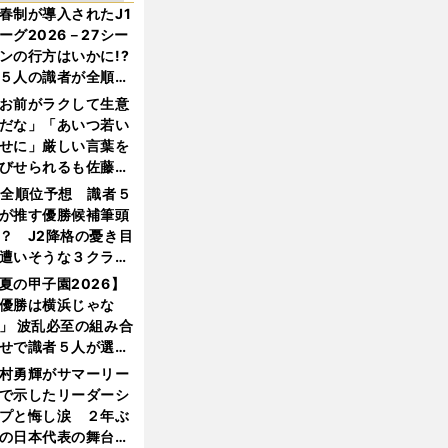
春制が導入されたJ1
ーグ2026－27シー
ンの行方はいかに!?
５人の識者が全順位
大胆予想
お前がラクして生意
だな」「あいつ若い
せに」厳しい言葉を
びせられるも佐藤慎
郎が貫いた誇りとフ
1全順位予想 識者５
ンへの思い
が推す優勝候補筆頭
？ J2降格の憂き目
遭いそうな３クラブ
は？
夏の甲子園2026】
優勝は横浜じゃな
」 波乱必至の組み合
せで識者５人が選ん
優勝校はここだ！
村勇輝がサマーリー
で示したリーダーシ
プと悔し涙 ２年ぶ
の日本代表の舞台を