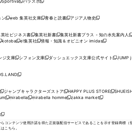
Sportiva
パラスポ
新
新
ィ
ィ
ィ
ィ
ィ
で
で
で
で
し
し
し
ン
ン
ン
ン
ン
開
開
開
開
い
い
い
ド
ド
ド
ド
ド
ョン
web 集英社文庫
青春と読書
アジア人物史
く
く
く
く
新
新
新
新
ウ
ウ
ウ
ウ
ウ
ウ
ウ
ウ
し
し
し
し
ィ
ィ
ィ
で
で
で
で
で
い
い
い
い
ン
ン
ン
集英社ビジネス書
集英社新書
集英社新書プラス - 知の水先案内人
開
開
開
開
開
新
新
新
ウ
ウ
ウ
ウ
ド
ド
ド
kotoba
e!集英社
情報・知識＆オピニオン imidas
く
く
く
く
く
新
し
新
し
新
ィ
ィ
ィ
ィ
ウ
ウ
ウ
し
し
い
し
い
し
ン
ン
ン
ン
で
で
で
い
い
ウ
い
ウ
い
ド
ド
ド
ド
ンジ文庫
シフォン文庫
ダッシュエックス文庫公式サイト
JUMP 
開
開
開
新
新
新
ウ
ウ
ィ
ウ
ィ
ウ
ウ
ウ
ウ
ウ
く
く
く
し
し
し
ィ
ィ
ン
ィ
ン
ィ
で
で
で
で
い
い
い
ン
ン
ド
ン
ド
ン
S.LAND
開
開
開
開
新
ウ
ウ
ウ
ド
ド
ウ
ド
ウ
ド
く
く
く
く
し
ィ
ィ
ィ
ウ
ウ
で
ウ
で
ウ
い
ン
ン
ン
ジャンプキャラクターズストア
HAPPY PLUS STORE
SHUEIS
で
で
開
で
開
で
新
新
新
ウ
ド
ド
ド
ium
mirabella
mirabella homme
zakka market
開
開
く
開
く
開
し
新
新
新
し
新
し
ィ
ウ
ウ
ウ
く
く
く
く
い
し
し
い
し
し
い
ン
で
で
で
ウ
い
い
ウ
い
い
ウ
ド
ボ
開
開
開
新
ィ
ウ
ウ
ィ
ウ
ウ
ィ
ウ
く
く
く
し
らコンテンツ使用許諾を得た正規版配信サービスであることを示す登録商標（登録番
ン
ィ
ィ
ン
ィ
ィ
ン
で
い
覧はこちら。
ド
ン
ン
ド
ン
ン
ド
開