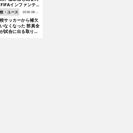
 FIFAインファンテ
ーノ会長体制に何が
校・ユース
2026.08.05
きているのか
前
へ
校サッカーから補欠
更新
いなくなった 部員全
が試合に出る取り組
が進んでいる