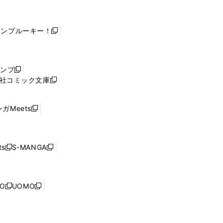
ャンプルーキー！
新
し
い
ウ
ャンプ
新
ィ
社コミック文庫
し
新
ン
い
し
ド
ウ
い
ウ
ガMeets
新
ィ
ウ
で
し
ン
ィ
開
い
ド
ン
く
ウ
ウ
ド
s
S-MANGA
新
新
ィ
で
ウ
し
し
ン
開
で
い
い
ド
く
開
ウ
ウ
ウ
NO
UOMO
く
新
新
ィ
ィ
で
し
し
ン
ン
開
い
い
ド
ド
く
ウ
ウ
ウ
ウ