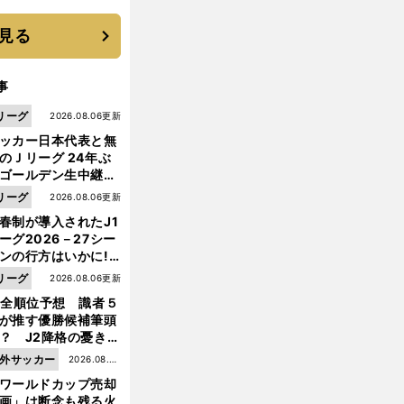
に３年目のNBA挑戦
続く
見る
事
リーグ
2026.08.06更新
ッカー日本代表と無
のＪリーグ 24年ぶ
ゴールデン生中継の
幕戦でヘタな試合は
リーグ
2026.08.06更新
せられない
春制が導入されたJ1
ーグ2026－27シー
ンの行方はいかに!?
５人の識者が全順位
リーグ
2026.08.06更新
大胆予想
1全順位予想 識者５
が推す優勝候補筆頭
？ J2降格の憂き目
遭いそうな３クラブ
外サッカー
2026.08.05
は？
ワールドカップ売却
更新
画」は断念も残る火