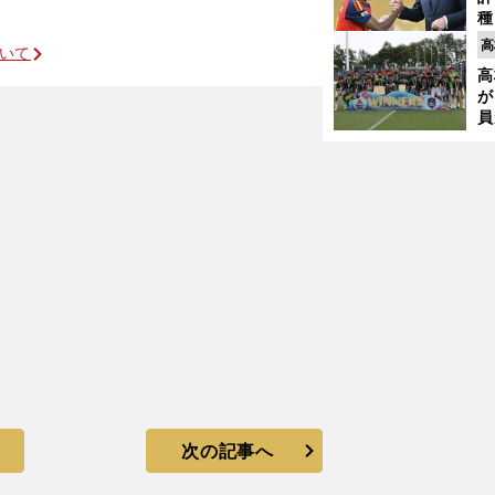
種
ィ
高
ついて
.
起
高
が
員
み
次の記事へ