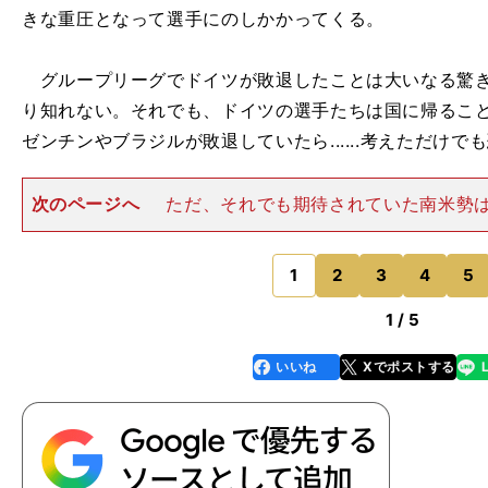
きな重圧となって選手にのしかかってくる。
グループリーグでドイツが敗退したことは大いなる驚き
り知れない。それでも、ドイツの選手たちは国に帰るこ
ゼンチンやブラジルが敗退していたら......考えただけで
次のページへ
ただ、それでも期待されていた南米勢
いて決勝トーナメントに駒を進めることができた。これ
しの一発勝負。ストーリーはこれまでとは違ってくるは
チームのなかで一番堅実で
1
2
3
4
5
のページへ
1 / 5
いいね
Xでポストする
line
faceboo
x
k