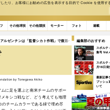
たり、お客様にお勧めの広告を表⽰する⽬的で Cookie を使⽤す
フ
その他球技
その他競技
モーター
フォト
連載
アルゼンチンは「監督シカト作戦」で復活へ。南米勢の逆襲なるか
編集部のおすすめ
スポルテ
で
集号 Vol
スポルテ
月16日発
最新記事
tion by Tonegawa Akiko
プッシュ
いて
ムに足を運ぶと南米チームのサポー
対メキシコ戦など、どう考えても地理
コのチームカラーである緑で埋め尽