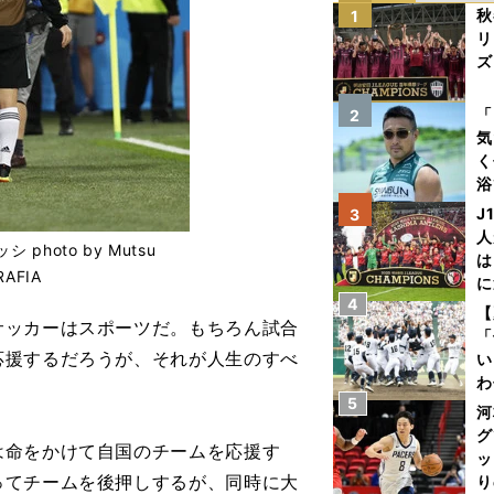
秋
1
リ
ズ
を
「
2
気
く
浴
太
J
3
ァ
人
oto by Mutsu
は
AFIA
に
4
と
【
ッカーはスポーツだ。もちろん試合
「
応援するだろうが、それが人生のすべ
い
わ
5
だ
河
グ
命をかけて自国のチームを応援す
ッ
ってチームを後押しするが、同時に大
り