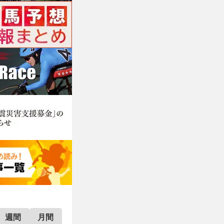
週間
月間