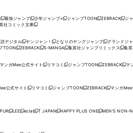
プ
最強ジャンプ
少年ジャンプ+
ジャンプTOON
ZEBRACK
ジ
新
新
新
新
新
英社コミック文庫
し
新
し
し
し
し
い
い
し
い
い
い
ウ
ウ
い
ウ
ウ
ウ
購読デジタル
ヤンジャン！
となりのヤングジャンプ
グランドジ
新
新
新
ィ
ィ
ウ
ィ
ィ
ィ
プTOON
ZEBRACK
S-MANGA
集英社ジャンプリミックス
集英
新
し
新
し
新
し
新
ン
ン
ィ
ン
ン
ン
し
い
し
い
し
い
し
ド
ド
ン
ド
ド
ド
い
ウ
い
ウ
い
ウ
い
ウ
ウ
ド
ウ
ウ
ウ
マンガMee公式サイト
リマコミ
ジャンプTOON
ZEBRACK
マン
新
新
新
新
ウ
ィ
ウ
ィ
ウ
ィ
ウ
で
で
ウ
で
で
で
し
し
し
し
し
ィ
ン
ィ
ン
ィ
ン
ィ
開
開
で
開
開
開
い
い
い
い
い
ン
ド
ン
ド
ン
ド
ン
く
く
開
く
く
く
ウ
ウ
ウ
ウ
ウ
ド
ウ
ド
ウ
ド
ウ
ド
ee公式サイト
リマコミ
ジャンプTOON
ZEBRACK
マンガMeet
く
新
新
新
新
ィ
ィ
ィ
ィ
ィ
ウ
で
ウ
で
ウ
で
ウ
し
し
し
し
ン
ン
ン
ン
ン
で
開
で
開
で
開
で
い
い
い
い
ド
ド
ド
ド
ド
開
く
開
く
開
く
開
ウ
ウ
ウ
ウ
ウ
ウ
ウ
ウ
ウ
PUR
LEE
eclat
T JAPAN
HAPPY PLUS ONE
MEN'S NON-
く
く
く
く
新
新
新
新
新
ィ
ィ
ィ
ィ
で
で
で
で
で
し
し
し
し
し
ン
ン
ン
ン
開
開
開
開
開
い
い
い
い
い
ド
ド
ド
ド
く
く
く
く
く
ウ
ウ
ウ
ウ
ウ
ウ
ウ
ウ
ウ