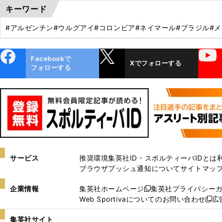
キーワード
#アルゼンチン
#ウルグアイ
#コロンビア
#ネイマール
#ブラジル
#
ebo
X
YouTube
Facebookで
Xでフォローする
ok
フォローする
サービス
推奨環境
集英社ID・スポルティーバIDとは
ブラウザプッシュ通知について
サイトマッ
企業情報
集英社ホームページ
集英社プライバシー
新
Web Sportivaについてのお問い合わせ
広
し
新
い
し
集英社サイト
ウ
い