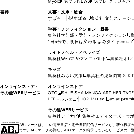
Myojo
週プレNEWS
週プレ グラジャパ!
く
く
新
新
新
ィ
ウ
ィ
ィ
ィ
で
ウ
で
で
し
し
ン
ィ
ン
ン
ン
書籍
文芸・文庫・総合
開
で
開
開
い
い
ド
ン
ド
ド
ド
すばる
小説すばる
集英社 文芸ステーシ
く
開
く
く
新
新
ウ
ウ
ウ
ド
ウ
ウ
ウ
く
し
し
ィ
ィ
学芸・ノンフィクション・新書
で
ウ
で
で
で
い
い
ン
ン
集英社学芸部 - 学芸・ノンフィクション
開
で
開
開
開
新
ウ
ウ
ド
ド
1日5分で、明日は変わる よみタイ yomitai
く
開
く
く
く
し
新
ィ
ィ
ウ
ウ
く
い
ン
ン
ライトノベル・ノベライズ
で
で
ウ
ド
ド
集英社Webマガジン コバルト
集英社オレ
開
開
新
ィ
ウ
ウ
く
く
し
ン
キッズ
で
で
い
ド
集英社みらい文庫
集英社の児童図書 S-KID
開
開
新
ウ
ウ
く
く
し
ィ
オンラインストア・
オンラインストア
で
い
ン
その他WEBサービス
OTO
SHUEISHA MANGA-ART HERITAGE
開
新
ウ
ド
LEEマルシェ
SHOP Marisol
eclat prem
く
し
新
新
ィ
ウ
い
し
し
ン
その他WEBサービス
で
ウ
い
い
ド
集英社アドナビ
集英社エディターズ・ラ
開
新
ィ
ウ
ウ
ウ
く
し
ABJマークは、この電子書店・電子書籍配信サービスが、著作権者か
ン
ィ
ィ
で
い
です。ABJマークの詳細、ABJマークを掲示しているサービスの一
ド
ン
ン
開