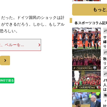
糧
は
もっと
だった。ドイツ国民のショックは計
各スポーツコラム記
とができるだろう。しかし、もしアル
も恐ろしい。
J
サ
縁
は、ペルーを除
り
からは待ったな
開
J
ずだ。 南米の
見
次
秋
リ
ズ
J
を
J
LINEで送る
人
は
に
海
と
「
計