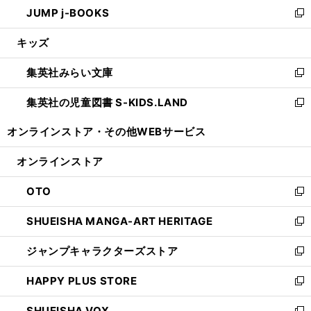
し
JUMP j-BOOKS
で
ド
ィ
い
新
開
ウ
ン
ウ
し
キッズ
く
で
ド
ィ
い
開
ウ
ン
ウ
集英社みらい文庫
く
で
ド
ィ
新
開
ウ
ン
し
集英社の児童図書 S-KIDS.LAND
く
で
ド
い
新
開
ウ
ウ
し
オンラインストア・
その他WEBサービス
く
で
ィ
い
開
ン
ウ
オンラインストア
く
ド
ィ
ウ
ン
OTO
で
ド
新
開
ウ
し
SHUEISHA MANGA-ART HERITAGE
く
で
い
新
開
ウ
し
ジャンプキャラクターズストア
く
ィ
い
新
ン
ウ
し
HAPPY PLUS STORE
ド
ィ
い
新
ウ
ン
ウ
し
SHUEISHA VOX
で