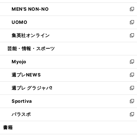
開
ウ
ン
ウ
し
MEN'S NON-NO
く
で
ド
ィ
い
新
開
ウ
ン
ウ
し
UOMO
く
で
ド
ィ
い
新
開
ウ
ン
ウ
し
集英社オンライン
く
で
ド
ィ
い
新
開
ウ
ン
ウ
し
芸能・情報・スポーツ
く
で
ド
ィ
い
開
ウ
ン
ウ
Myojo
く
で
ド
ィ
新
開
ウ
ン
し
週プレNEWS
く
で
ド
い
新
開
ウ
ウ
し
週プレ グラジャパ!
く
で
ィ
い
新
開
ン
ウ
し
Sportiva
く
ド
ィ
い
新
ウ
ン
ウ
し
パラスポ
で
ド
ィ
い
新
開
ウ
ン
ウ
し
書籍
く
で
ド
ィ
い
開
ウ
ン
ウ