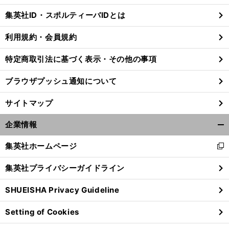
じ
集英社ID・スポルティーバIDとは
る
利用規約・会員規約
特定商取引法に基づく表示・その他の事項
ブラウザプッシュ通知について
サイトマップ
企業情報
開
く/
集英社ホームページ
新
閉
し
じ
集英社プライバシーガイドライン
い
る
大
、
。
適
」
ウ
勝したエイバル乾貴士
移籍の噂を否定
「
当なこと書かないで
SHUEISHA Privacy Guideline
ィ
ン
Setting of Cookies
ド
ウ