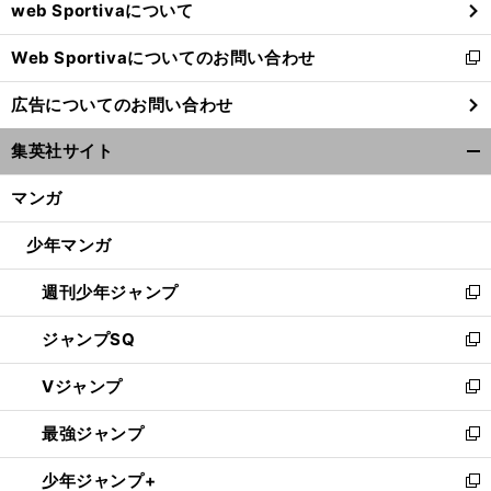
web Sportivaについて
で
開
Web Sportivaについてのお問い合わせ
く
新
し
広告についてのお問い合わせ
い
ウ
集英社サイト
ィ
開
ン
く/
マンガ
ド
閉
ウ
じ
少年マンガ
で
る
開
週刊少年ジャンプ
く
新
し
ジャンプSQ
い
新
ウ
し
Vジャンプ
ィ
い
新
ン
ウ
し
最強ジャンプ
ド
ィ
い
新
ウ
ン
ウ
し
少年ジャンプ+
で
ド
ィ
い
新