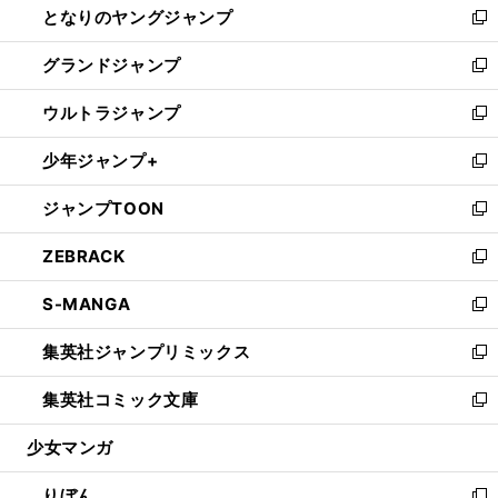
となりのヤングジャンプ
く
ド
ィ
い
新
ウ
ン
ウ
し
グランドジャンプ
で
ド
ィ
い
新
開
ウ
ン
ウ
し
ウルトラジャンプ
く
で
ド
ィ
い
新
開
ウ
ン
ウ
し
少年ジャンプ+
く
で
ド
ィ
い
新
開
ウ
ン
ウ
し
ジャンプTOON
く
で
ド
ィ
い
新
開
ウ
ン
ウ
し
ZEBRACK
く
で
ド
ィ
い
新
開
ウ
ン
ウ
し
S-MANGA
く
で
ド
ィ
い
新
開
ウ
ン
ウ
し
集英社ジャンプリミックス
く
で
ド
ィ
い
新
開
ウ
ン
ウ
し
集英社コミック文庫
く
で
ド
ィ
い
新
開
ウ
ン
ウ
し
少女マンガ
く
で
ド
ィ
い
開
ウ
ン
ウ
りぼん
く
で
ド
ィ