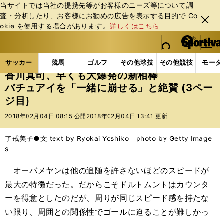
当サイトでは当社の提携先等がお客様のニーズ等について調
査・分析したり、お客様にお勧めの広告を表⽰する⽬的で Co
閉じ
okie を使⽤する場合があります。
詳しくはこちら
る
マイペ
web Sportiva (webスポルティーバ)
検索
メニュ
we
ー
サッカーの記事一覧
海外サッカー
海外サッカー
b
ジ
サッカー
競馬
ゴルフ
その他球技
その他競技
モー
ス
香川真司、早くも大爆発の新相棒
ポ
バチュアイを「一緒に崩せる」と絶賛 (3ペー
ル
ジ目)
テ
ィ
2018年02月04日 08:15 公開
2018年02月04日 13:41 更新
ー
バ
了戒美子●文 text by Ryokai Yoshiko photo by Getty Image
s
オーバメヤンは他の追随を許さないほどのスピードが
最大の特徴だった。だからこそドルトムントはカウンタ
ーを得意としたのだが、周りが同じスピード感を持たな
い限り、周囲との関係性でゴールに迫ることが難しかっ