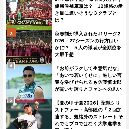
優勝候補筆頭は？ J2降格の憂
き目に遭いそうな３クラブと
は？
秋春制が導入されたJ1リーグ2
3
026－27シーズンの行方はい
かに!? ５人の識者が全順位を
大胆予想
4
「お前がラクして生意気だな」
「あいつ若いくせに」厳しい言
葉を浴びせられるも佐藤慎太郎
が貫いた誇りとファンへの思い
5
【夏の甲子園2026】聖隷クリ
ストファー・高部陸の「２回加
速する」規格外のストレート そ
れでもプロではなく大学進学を