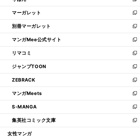
新
開
ウ
ン
し
マーガレット
く
で
ド
い
新
開
ウ
ウ
し
別冊マーガレット
く
で
ィ
い
新
開
ン
ウ
し
マンガMee公式サイト
く
ド
ィ
い
新
ウ
ン
ウ
し
リマコミ
で
ド
ィ
い
新
開
ウ
ン
ウ
し
ジャンプTOON
く
で
ド
ィ
い
新
開
ウ
ン
ウ
し
ZEBRACK
く
で
ド
ィ
い
新
開
ウ
ン
ウ
し
マンガMeets
く
で
ド
ィ
い
新
開
ウ
ン
ウ
し
S-MANGA
く
で
ド
ィ
い
新
開
ウ
ン
ウ
し
集英社コミック文庫
く
で
ド
ィ
い
新
開
ウ
ン
ウ
し
女性マンガ
く
で
ド
ィ
い