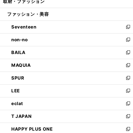
取材・ファッション
く
で
ド
ィ
い
開
ウ
ン
ウ
ファッション・美容
く
で
ド
ィ
開
ウ
ン
Seventeen
く
で
ド
新
開
ウ
し
non-no
く
で
い
新
開
ウ
し
BAILA
く
ィ
い
新
ン
ウ
し
MAQUIA
ド
ィ
い
新
ウ
ン
ウ
し
SPUR
で
ド
ィ
い
新
開
ウ
ン
ウ
し
LEE
く
で
ド
ィ
い
新
開
ウ
ン
ウ
し
eclat
く
で
ド
ィ
い
新
開
ウ
ン
ウ
し
T JAPAN
く
で
ド
ィ
い
新
開
ウ
ン
ウ
し
HAPPY PLUS ONE
く
で
ド
ィ
い
新