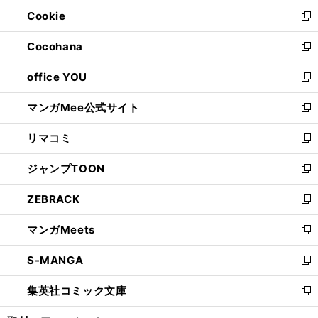
開
ウ
ン
ウ
Cookie
く
で
ド
ィ
新
開
ウ
ン
し
Cocohana
く
で
ド
い
新
開
ウ
ウ
し
office YOU
く
で
ィ
い
新
開
ン
ウ
し
マンガMee公式サイト
く
ド
ィ
い
新
ウ
ン
ウ
し
リマコミ
で
ド
ィ
い
新
開
ウ
ン
ウ
し
ジャンプTOON
く
で
ド
ィ
い
新
開
ウ
ン
ウ
し
ZEBRACK
く
で
ド
ィ
い
新
開
ウ
ン
ウ
し
マンガMeets
く
で
ド
ィ
い
新
開
ウ
ン
ウ
し
S-MANGA
く
で
ド
ィ
い
新
開
ウ
ン
ウ
し
集英社コミック文庫
く
で
ド
ィ
い
新
開
ウ
ン
ウ
し