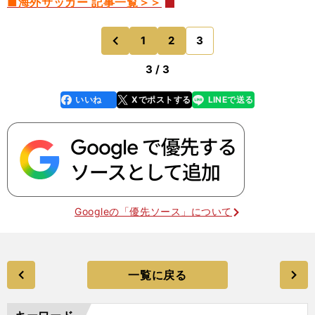
■海外サッカー 記事一覧＞＞
1
2
3
のページへ
前
3 / 3
いいね
Xでポストする
LINEで送る
line
faceboo
x
k
Googleの「優先ソース」について
一覧に戻る