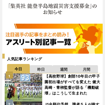
人気記事ランキング
今日
昨日
週間
月間
【高校野球】創部10年目の甲子
1
園初出場がすべてを変えた 健大
高崎・青栁監督が語る「機動破
壊」はこうして生まれた
J1全順位予想 識者５人が推す
2