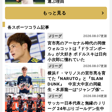
選ぶ理由
もっと見る
各スポーツコラム記事
Jリーグ
2026.08.07更新
宮市亮のアーセナル時代の同僚
ウォルコットは『ドラゴンボー
ル』が大好き ポドルスキは日向
小次郎に憧れていた
Jリーグ
2026.08.07更新
横浜Ｆ・マリノスの宮市亮を育
てた『NARUTO』と『SLAM
DUNK』 中京大中京の同級
生・木原龍一は"ジャンプ係"だ
った
Jリーグ
2026.08.06更新
サッカー日本代表と無縁のＪリ
ーグ 24年ぶりゴールデン生中