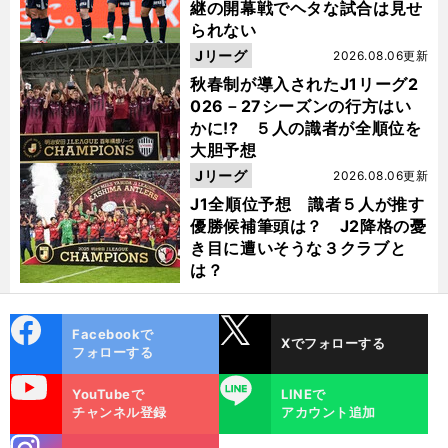
継の開幕戦でヘタな試合は見せ
られない
Jリーグ
2026.08.06更新
秋春制が導入されたJ1リーグ2
026－27シーズンの行方はい
かに!? ５人の識者が全順位を
大胆予想
Jリーグ
2026.08.06更新
J1全順位予想 識者５人が推す
優勝候補筆頭は？ J2降格の憂
き目に遭いそうな３クラブと
は？
cebo
X
Facebookで
Xでフォローする
ok
フォローする
uTube
LINE
YouTubeで
LINEで
チャンネル登録
アカウント追加
stagra