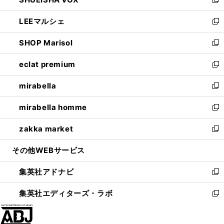
ド
ィ
い
新
開
ウ
ン
ウ
し
LEEマルシェ
く
で
ド
ィ
い
新
開
ウ
ン
ウ
し
SHOP Marisol
く
で
ド
ィ
い
新
開
ウ
ン
ウ
し
eclat premium
く
で
ド
ィ
い
新
開
ウ
ン
ウ
し
mirabella
く
で
ド
ィ
い
新
開
ウ
ン
ウ
し
mirabella homme
く
で
ド
ィ
い
新
開
ウ
ン
ウ
し
zakka market
く
で
ド
ィ
い
新
開
ウ
ン
ウ
し
その他WEBサービス
く
で
ド
ィ
い
開
ウ
ン
ウ
集英社アドナビ
く
で
ド
ィ
新
開
ウ
ン
し
集英社エディターズ・ラボ
く
で
ド
い
新
開
ウ
ウ
し
く
で
ィ
い