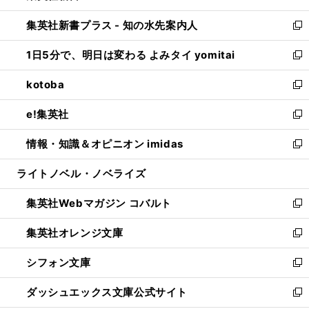
開
ン
ウ
し
集英社新書プラス - 知の水先案内人
く
ド
ィ
い
新
ウ
ン
ウ
し
1日5分で、明日は変わる よみタイ yomitai
で
ド
ィ
い
新
開
ウ
ン
ウ
し
kotoba
く
で
ド
ィ
い
新
開
ウ
ン
ウ
し
e!集英社
く
で
ド
ィ
い
新
開
ウ
ン
ウ
し
情報・知識＆オピニオン imidas
く
で
ド
ィ
い
新
開
ウ
ン
ウ
し
ライトノベル・ノベライズ
く
で
ド
ィ
い
開
ウ
ン
ウ
集英社Webマガジン コバルト
く
で
ド
ィ
新
開
ウ
ン
し
集英社オレンジ文庫
く
で
ド
い
新
開
ウ
ウ
し
シフォン文庫
く
で
ィ
い
新
開
ン
ウ
し
ダッシュエックス文庫公式サイト
く
ド
ィ
い
新
ウ
ン
ウ