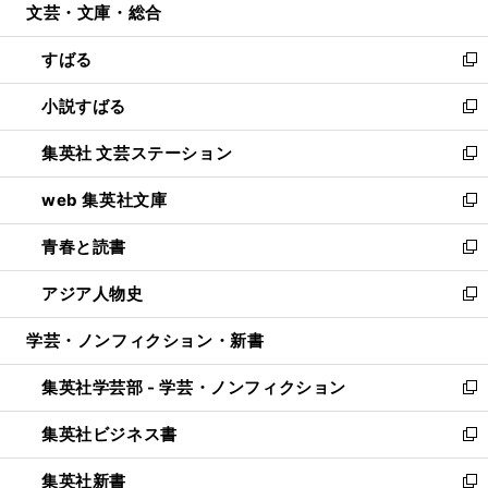
文芸・文庫・総合
く
で
ド
ィ
開
ウ
ン
すばる
く
で
ド
新
開
ウ
し
小説すばる
く
で
い
新
開
ウ
し
集英社 文芸ステーション
く
ィ
い
新
ン
ウ
し
web 集英社文庫
ド
ィ
い
新
ウ
ン
ウ
し
青春と読書
で
ド
ィ
い
新
開
ウ
ン
ウ
し
アジア人物史
く
で
ド
ィ
い
新
開
ウ
ン
ウ
し
学芸・ノンフィクション・新書
く
で
ド
ィ
い
開
ウ
ン
ウ
集英社学芸部 - 学芸・ノンフィクション
く
で
ド
ィ
新
開
ウ
ン
し
集英社ビジネス書
く
で
ド
い
新
開
ウ
ウ
し
集英社新書
く
で
ィ
い
新