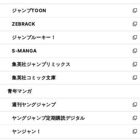
開
ウ
ン
ウ
し
ジャンプTOON
く
で
ド
ィ
い
新
開
ウ
ン
ウ
し
ZEBRACK
く
で
ド
ィ
い
新
開
ウ
ン
ウ
し
ジャンプルーキー！
く
で
ド
ィ
い
新
開
ウ
ン
ウ
し
S-MANGA
く
で
ド
ィ
い
新
開
ウ
ン
ウ
し
集英社ジャンプリミックス
く
で
ド
ィ
い
新
開
ウ
ン
ウ
し
集英社コミック文庫
く
で
ド
ィ
い
新
開
ウ
ン
ウ
し
青年マンガ
く
で
ド
ィ
い
開
ウ
ン
ウ
週刊ヤングジャンプ
く
で
ド
ィ
新
開
ウ
ン
し
ヤングジャンプ定期購読デジタル
く
で
ド
い
新
開
ウ
ウ
し
ヤンジャン！
く
で
ィ
い
新
開
ン
ウ
し