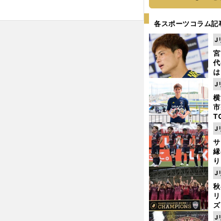
各スポーツコラム記
J
宮
代
は
が
J
日
横
た
市
T
K
J
級
サ
ャ
縁
り
開
J
見
秋
リ
ズ
J