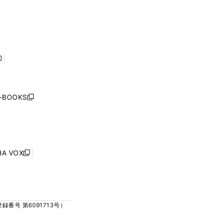
ウ
ウ
ィ
ィ
で
で
ン
ン
開
開
ド
ド
く
く
ウ
ウ
で
で
開
開
く
く
し
い
ウ
j-BOOKS
新
ィ
し
ン
い
ド
ウ
ウ
ィ
で
ン
HA VOX
開
新
ド
く
し
ウ
い
で
ウ
開
ィ
く
号 第6091713号）
ン
ド