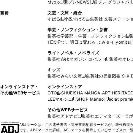
ウ
ド
ウ
ウ
Myojo
週プレNEWS
週プレ グラジャパ!
く
く
新
新
新
ィ
ウ
ィ
ィ
ィ
で
ウ
で
で
し
し
ン
ィ
ン
ン
ン
書籍
文芸・文庫・総合
開
で
開
開
い
い
ド
ン
ド
ド
ド
すばる
小説すばる
集英社 文芸ステーシ
く
開
く
く
新
新
ウ
ウ
ウ
ド
ウ
ウ
ウ
く
し
し
ィ
ィ
学芸・ノンフィクション・新書
で
ウ
で
で
で
い
い
ン
ン
集英社学芸部 - 学芸・ノンフィクション
開
で
開
開
開
新
ウ
ウ
ド
ド
1日5分で、明日は変わる よみタイ yomitai
く
開
く
く
く
し
新
ィ
ィ
ウ
ウ
く
い
ン
ン
ライトノベル・ノベライズ
で
で
ウ
ド
ド
集英社Webマガジン コバルト
集英社オレ
開
開
新
ィ
ウ
ウ
く
く
し
ン
キッズ
で
で
い
ド
集英社みらい文庫
集英社の児童図書 S-KID
開
開
新
ウ
ウ
く
く
し
ィ
オンラインストア・
オンラインストア
で
い
ン
その他WEBサービス
OTO
SHUEISHA MANGA-ART HERITAGE
開
新
ウ
ド
LEEマルシェ
SHOP Marisol
eclat prem
く
し
新
新
ィ
ウ
い
し
し
ン
その他WEBサービス
で
ウ
い
い
ド
集英社アドナビ
集英社エディターズ・ラ
開
新
ィ
ウ
ウ
ウ
く
し
ABJマークは、この電子書店・電子書籍配信サービスが、著作権者か
ン
ィ
ィ
で
い
です。ABJマークの詳細、ABJマークを掲示しているサービスの一
ド
ン
ン