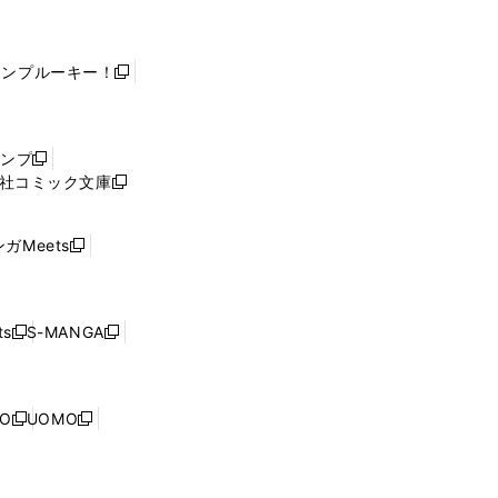
ャンプルーキー！
新
し
い
ウ
ャンプ
新
ィ
社コミック文庫
し
新
ン
い
し
ド
ウ
い
ウ
ガMeets
新
ィ
ウ
で
し
ン
ィ
開
い
ド
ン
く
ウ
ウ
ド
s
S-MANGA
新
新
ィ
で
ウ
し
し
ン
開
で
い
い
ド
く
開
ウ
ウ
ウ
NO
UOMO
く
新
新
ィ
ィ
で
し
し
ン
ン
開
い
い
ド
ド
く
ウ
ウ