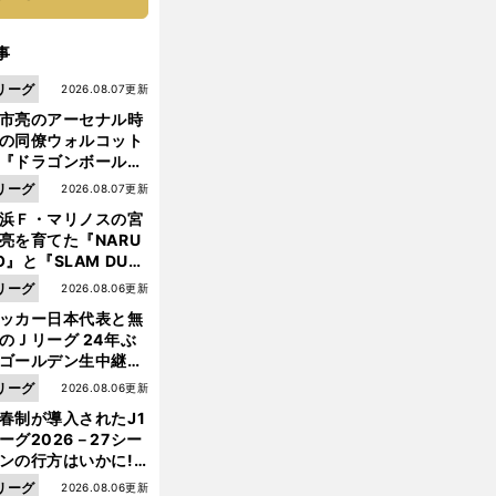
事
リーグ
2026.08.07更新
市亮のアーセナル時
の同僚ウォルコット
『ドラゴンボール』
大好き ポドルスキは
リーグ
2026.08.07更新
向小次郎に憧れてい
浜Ｆ・マリノスの宮
亮を育てた『NARU
O』と『SLAM DUN
』 中京大中京の同
リーグ
2026.08.06更新
生・木原龍一は"ジ
香
、
。
勝
」
ッカー日本代表と無
川真司
CLと代表戦を大いに語る
「
ってＷ杯に行くのが運命
ンプ係"だった
のＪリーグ 24年ぶ
ゴールデン生中継の
幕戦でヘタな試合は
リーグ
2026.08.06更新
せられない
春制が導入されたJ1
ーグ2026－27シー
ンの行方はいかに!?
５人の識者が全順位
リーグ
2026.08.06更新