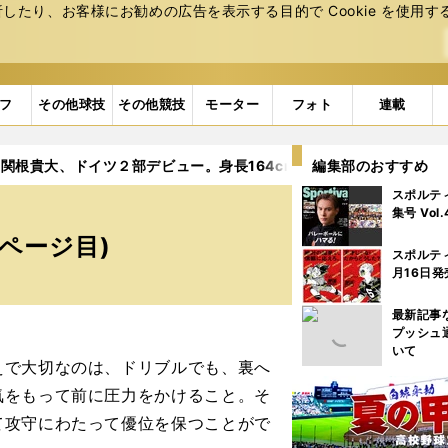
たり、お客様にお勧めの広告を表⽰する⽬的で Cookie を使⽤す
フ
その他球技
その他競技
モーター
フォト
連載
関根貴大、ドイツ２部デビュー。身長164cmでも大男たちに負けず
編集部のおすすめ
スポルテ
集号 Vol
4ページ目)
スポルテ
月16日発
最新記事
プッシュ
いて
で大切なのは、ドリブルでも、裏へ
気をもって前に圧力をかけること。そ
て攻守にわたって優位を保つことがで