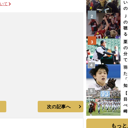
い
ついて
の
Ｊ
2
の
聴
る
い
栗
3
の
分
て
4
球
羽
た
「
知
5
【
目
べ
次の記事へ
崎
「
て
もっと