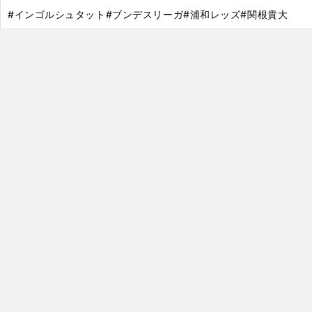
#インゴルシュタット
#ブンデスリーガ
#浦和レッズ
#関根貴大