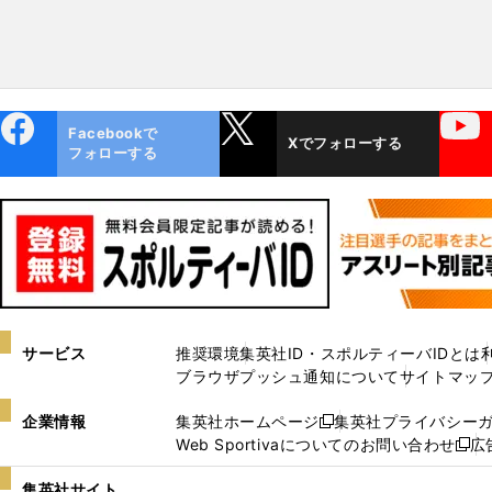
ebo
X
YouTube
Facebookで
Xでフォローする
ok
フォローする
サービス
推奨環境
集英社ID・スポルティーバIDとは
ブラウザプッシュ通知について
サイトマッ
企業情報
集英社ホームページ
集英社プライバシー
新
Web Sportivaについてのお問い合わせ
広
し
新
い
し
集英社サイト