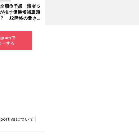
大胆予想
1全順位予想 識者５
が推す優勝候補筆頭
？ J2降格の憂き目
遭いそうな３クラブ
は？
agramで
ローする
Sportivaについて