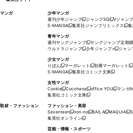
ウ
い
ィ
ウ
マンガ
少年マンガ
ン
ィ
週刊少年ジャンプ
ジャンプSQ
Vジャン
ド
ン
新
新
S-MANGA
集英社ジャンプリミックス
集
ウ
ド
新
し
し
新
で
ウ
し
い
い
し
青年マンガ
開
で
い
ウ
ウ
い
週刊ヤングジャンプ
ヤングジャンプ定期
新
く
開
ウ
ィ
ィ
ウ
ウルトラジャンプ
少年ジャンプ+
ジャン
新
し
新
く
ィ
ン
ン
ィ
し
い
し
ン
ド
ド
ン
少女マンガ
い
ウ
い
ド
ウ
ウ
ド
りぼん
マーガレット
別冊マーガレット
新
新
新
ウ
ィ
ウ
ウ
で
で
ウ
S-MANGA
集英社コミック文庫
し
新
し
新
ィ
ン
ィ
で
開
開
で
い
し
い
し
ン
ド
ン
女性マンガ
開
く
く
開
ウ
い
ウ
い
ド
ウ
ド
Cookie
Cocohana
office YOU
マンガM
く
く
新
新
新
ィ
ウ
ィ
ウ
ウ
で
ウ
集英社コミック文庫
し
新
し
し
ン
ィ
ン
ィ
で
開
で
い
し
い
い
ド
ン
ド
ン
取材・ファッション
ファッション・美容
開
く
開
ウ
い
ウ
ウ
ウ
ド
ウ
ド
Seventeen
non-no
BAILA
MAQUIA
S
く
く
新
新
新
新
ィ
ウ
ィ
ィ
で
ウ
で
ウ
集英社オンライン
し
新
し
し
し
ン
ィ
ン
ン
開
で
開
で
い
し
い
い
い
ド
ン
ド
ド
芸能・情報・スポーツ
く
開
く
開
ウ
い
ウ
ウ
ウ