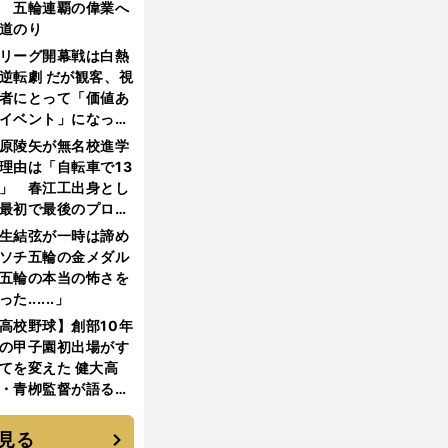
 五輪連覇の偉業へ
道のり
リーグ開幕戦は白熱
逆転劇 だが観客、視
者にとって「価値あ
イベント」になって
たか
原陵矢が無名校進学
理由は「自転車で13
」 春江工出身とし
最初で最後のプロ野
選手となった
生結弦が一時は諦め
ソチ五輪の金メダル
五輪の本当の怖さを
った......」
高校野球】創部10年
の甲子園初出場がす
てを変えた 健大高
・青栁監督が語る
機動破壊」はこうし
生まれた
見る