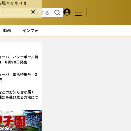
る場合がありま
マイペ
閉じ
検索
メニュ
ー
る
す
ジ
る
動画
インフォ
4ページ目
ィーバ バレーボール特
.4 6月30日発売
ィーバ 部活特集号 3
売
などのお知らせが届く
通知を受け取る方法につ