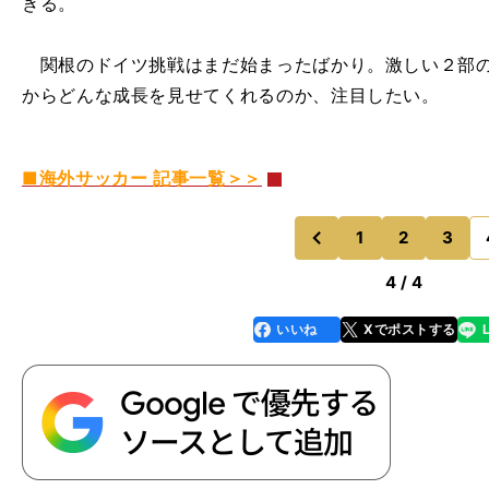
きる。
関根のドイツ挑戦はまだ始まったばかり。激しい２部の
からどんな成長を見せてくれるのか、注目したい。
■海外サッカー 記事一覧＞＞
1
2
3
のページへ
前
4 / 4
いいね
Xでポストする
line
faceboo
x
k