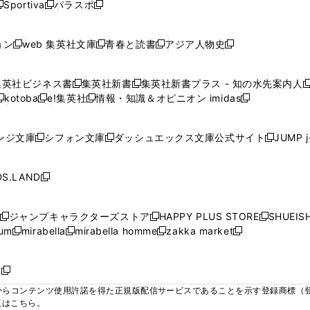
ウ
ウ
ウ
ウ
Sportiva
パラスポ
新
新
ィ
ィ
ィ
ィ
ィ
で
で
で
で
し
し
し
ン
ン
ン
ン
ン
開
開
開
開
い
い
い
ド
ド
ド
ド
ド
ョン
web 集英社文庫
青春と読書
アジア人物史
く
く
く
く
新
新
新
新
ウ
ウ
ウ
ウ
ウ
ウ
ウ
ウ
し
し
し
し
ィ
ィ
ィ
で
で
で
で
で
い
い
い
い
ン
ン
ン
集英社ビジネス書
集英社新書
集英社新書プラス - 知の水先案内人
開
開
開
開
開
新
新
新
ウ
ウ
ウ
ウ
ド
ド
ド
kotoba
e!集英社
情報・知識＆オピニオン imidas
く
く
く
く
く
新
し
新
し
新
ィ
ィ
ィ
ィ
ウ
ウ
ウ
し
し
い
し
い
し
ン
ン
ン
ン
で
で
で
い
い
ウ
い
ウ
い
ド
ド
ド
ド
ンジ文庫
シフォン文庫
ダッシュエックス文庫公式サイト
JUMP 
開
開
開
新
新
新
ウ
ウ
ィ
ウ
ィ
ウ
ウ
ウ
ウ
ウ
く
く
く
し
し
し
ィ
ィ
ン
ィ
ン
ィ
で
で
で
で
い
い
い
ン
ン
ド
ン
ド
ン
S.LAND
開
開
開
開
新
ウ
ウ
ウ
ド
ド
ウ
ド
ウ
ド
く
く
く
く
し
ィ
ィ
ィ
ウ
ウ
で
ウ
で
ウ
い
ン
ン
ン
ジャンプキャラクターズストア
HAPPY PLUS STORE
SHUEIS
で
で
開
で
開
で
新
新
新
ウ
ド
ド
ド
ium
mirabella
mirabella homme
zakka market
開
開
く
開
く
開
し
新
新
新
し
新
し
ィ
ウ
ウ
ウ
く
く
く
く
い
し
し
い
し
し
い
ン
で
で
で
ウ
い
い
ウ
い
い
ウ
ド
ボ
開
開
開
新
ィ
ウ
ウ
ィ
ウ
ウ
ィ
ウ
く
く
く
し
らコンテンツ使用許諾を得た正規版配信サービスであることを示す登録商標（登録番
ン
ィ
ィ
ン
ィ
ィ
ン
で
い
覧はこちら。
ド
ン
ン
ド
ン
ン
ド