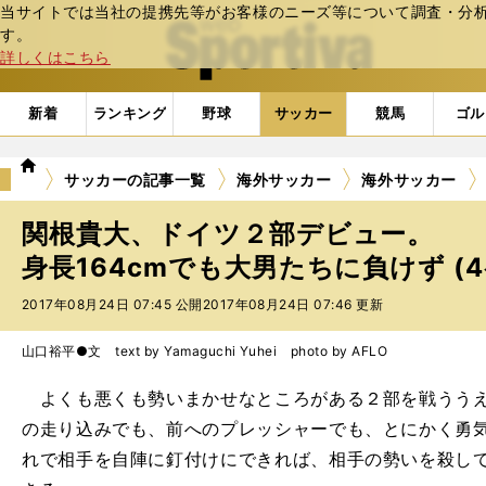
当サイトでは当社の提携先等がお客様のニーズ等について調査・分析し
web Sportiva (webスポルティーバ)
す。
詳しくはこちら
新着
ランキング
野球
サッカー
競馬
ゴル
we
サッカーの記事一覧
海外サッカー
海外サッカー
b
ス
関根貴大、ドイツ２部デビュー。
ポ
ル
身長164cmでも大男たちに負けず (
テ
2017年08月24日 07:45 公開
2017年08月24日 07:46 更新
ィ
ー
バ
山口裕平●文 text by Yamaguchi Yuhei photo by AFLO
よくも悪くも勢いまかせなところがある２部を戦ううえ
の走り込みでも、前へのプレッシャーでも、とにかく勇
れで相手を自陣に釘付けにできれば、相手の勢いを殺し