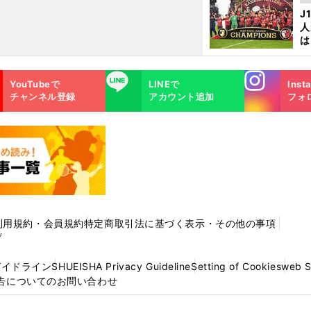
を
J
人
は
に
と
Instagra
LINE
YouTubeで
LINEで
Inst
m
チャンネル登録
アカウント追加
フォ
利用規約・会員規約
特定商取引法に基づく表示・その他の事項
プ
ガイドライン
SHUEISHA Privacy Guideline
Setting of Cookies
web 
告についてのお問い合わせ