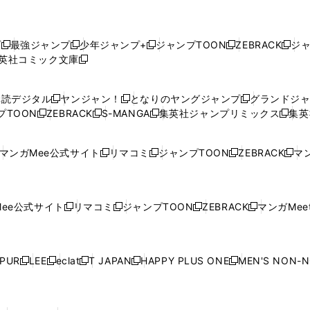
プ
最強ジャンプ
少年ジャンプ+
ジャンプTOON
ZEBRACK
ジ
新
新
新
新
新
英社コミック文庫
し
新
し
し
し
し
い
い
し
い
い
い
ウ
ウ
い
ウ
ウ
ウ
購読デジタル
ヤンジャン！
となりのヤングジャンプ
グランドジ
新
新
新
ィ
ィ
ウ
ィ
ィ
ィ
プTOON
ZEBRACK
S-MANGA
集英社ジャンプリミックス
集英
新
し
新
し
新
し
新
ン
ン
ィ
ン
ン
ン
し
い
し
い
し
い
し
ド
ド
ン
ド
ド
ド
い
ウ
い
ウ
い
ウ
い
ウ
ウ
ド
ウ
ウ
ウ
マンガMee公式サイト
リマコミ
ジャンプTOON
ZEBRACK
マン
新
新
新
新
ウ
ィ
ウ
ィ
ウ
ィ
ウ
で
で
ウ
で
で
で
し
し
し
し
し
ィ
ン
ィ
ン
ィ
ン
ィ
開
開
で
開
開
開
い
い
い
い
い
ン
ド
ン
ド
ン
ド
ン
く
く
開
く
く
く
ウ
ウ
ウ
ウ
ウ
ド
ウ
ド
ウ
ド
ウ
ド
ee公式サイト
リマコミ
ジャンプTOON
ZEBRACK
マンガMeet
く
新
新
新
新
ィ
ィ
ィ
ィ
ィ
ウ
で
ウ
で
ウ
で
ウ
し
し
し
し
ン
ン
ン
ン
ン
で
開
で
開
で
開
で
い
い
い
い
ド
ド
ド
ド
ド
開
く
開
く
開
く
開
ウ
ウ
ウ
ウ
ウ
ウ
ウ
ウ
ウ
PUR
LEE
eclat
T JAPAN
HAPPY PLUS ONE
MEN'S NON-
く
く
く
く
新
新
新
新
新
ィ
ィ
ィ
ィ
で
で
で
で
で
し
し
し
し
し
ン
ン
ン
ン
開
開
開
開
開
い
い
い
い
い
ド
ド
ド
ド
く
く
く
く
く
ウ
ウ
ウ
ウ
ウ