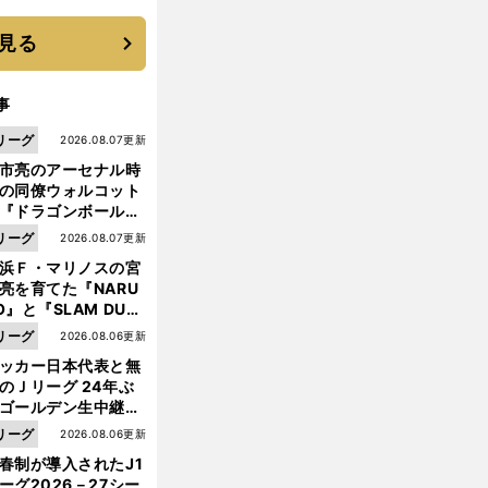
優勝校はここだ！
見る
事
リーグ
2026.08.07更新
市亮のアーセナル時
の同僚ウォルコット
『ドラゴンボール』
大好き ポドルスキは
リーグ
2026.08.07更新
向小次郎に憧れてい
浜Ｆ・マリノスの宮
亮を育てた『NARU
O』と『SLAM DUN
』 中京大中京の同
前
リーグ
2026.08.06更新
へ
生・木原龍一は"ジ
ッカー日本代表と無
ンプ係"だった
のＪリーグ 24年ぶ
ゴールデン生中継の
幕戦でヘタな試合は
リーグ
2026.08.06更新
せられない
春制が導入されたJ1
ーグ2026－27シー