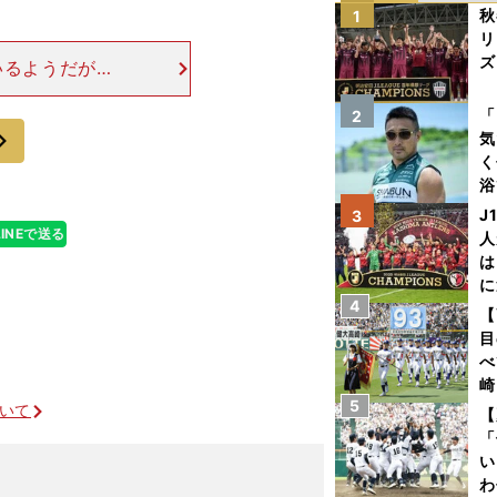
秋
1
リ
ズ
いるようだが、
いうことでもあ
を
は光栄なことの
「
2
次
気
く
浴
太
J
3
ァ
LINEで送る
人
は
に
4
と
【
目
べ
崎
5
「
ついて
【
て
「
い
わ