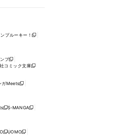
ャンプルーキー！
新
し
い
ウ
ャンプ
新
ィ
社コミック文庫
し
新
ン
い
し
ド
ウ
い
ウ
ガMeets
新
ィ
ウ
で
し
ン
ィ
開
い
ド
ン
く
ウ
ウ
ド
s
S-MANGA
新
新
ィ
で
ウ
し
し
ン
開
で
い
い
ド
く
開
ウ
ウ
ウ
NO
UOMO
く
新
新
ィ
ィ
で