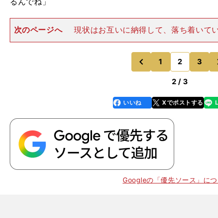
るんでね」
次のページへ
現状はお互いに納得して、落ち着いて
それは、いつまた昨季末のようになるかわからないと
る。一方で、はたから見れば、契約延長を求められるの
ように思える。だがそんな話
1
2
3
のページへ
のページへ
前
2 / 3
いいね
Xでポストする
line
faceboo
x
k
Googleの「優先ソース」に