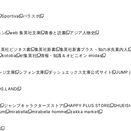
し
し
し
し
し
ン
ン
ン
ン
開
開
開
開
開
い
い
い
い
い
ド
ド
ド
ド
く
く
く
く
く
ウ
ウ
ウ
ウ
ウ
ウ
ウ
ウ
ウ
Sportiva
パラスポ
新
新
ィ
ィ
ィ
ィ
ィ
で
で
で
で
し
し
し
ン
ン
ン
ン
ン
開
開
開
開
い
い
い
ド
ド
ド
ド
ド
ョン
web 集英社文庫
青春と読書
アジア人物史
く
く
く
く
新
新
新
新
ウ
ウ
ウ
ウ
ウ
ウ
ウ
ウ
し
し
し
し
ィ
ィ
ィ
で
で
で
で
で
い
い
い
い
ン
ン
ン
集英社ビジネス書
集英社新書
集英社新書プラス - 知の水先案内人
開
開
開
開
開
新
新
新
ウ
ウ
ウ
ウ
ド
ド
ド
kotoba
e!集英社
情報・知識＆オピニオン imidas
く
く
く
く
く
新
し
新
し
新
ィ
ィ
ィ
ィ
ウ
ウ
ウ
し
し
い
し
い
し
ン
ン
ン
ン
で
で
で
い
い
ウ
い
ウ
い
ド
ド
ド
ド
ンジ文庫
シフォン文庫
ダッシュエックス文庫公式サイト
JUMP 
開
開
開
新
新
新
ウ
ウ
ィ
ウ
ィ
ウ
ウ
ウ
ウ
ウ
く
く
く
し
し
し
ィ
ィ
ン
ィ
ン
ィ
で
で
で
で
い
い
い
ン
ン
ド
ン
ド
ン
S.LAND
開
開
開
開
新
ウ
ウ
ウ
ド
ド
ウ
ド
ウ
ド
く
く
く
く
し
ィ
ィ
ィ
ウ
ウ
で
ウ
で
ウ
い
ン
ン
ン
ジャンプキャラクターズストア
HAPPY PLUS STORE
SHUEIS
で
で
開
で
開
で
新
新
新
ウ
ド
ド
ド
ium
mirabella
mirabella homme
zakka market
開
開
く
開
く
開
し
新
新
新
し
新
し
ィ
ウ
ウ
ウ
く
く
く
く
い
し
し
い
し
し
い
ン
で
で
で
ウ
い
い
ウ
い
い
ウ
ド
ボ
開
開
開
新