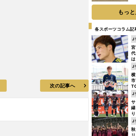
だ
もっと
各スポーツコラム記
J
宮
代
は
が
J
日
横
た
市
次の記事へ
T
K
J
級
サ
ャ
縁
り
開
J
見
秋
リ