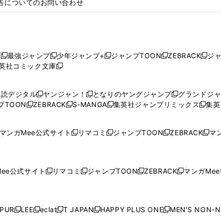
告についてのお問い合わせ
プ
最強ジャンプ
少年ジャンプ+
ジャンプTOON
ZEBRACK
ジ
新
新
新
新
新
英社コミック文庫
し
新
し
し
し
し
い
い
し
い
い
い
ウ
ウ
い
ウ
ウ
ウ
購読デジタル
ヤンジャン！
となりのヤングジャンプ
グランドジ
新
新
新
ィ
ィ
ウ
ィ
ィ
ィ
プTOON
ZEBRACK
S-MANGA
集英社ジャンプリミックス
集英
新
し
新
し
新
し
新
ン
ン
ィ
ン
ン
ン
し
い
し
い
し
い
し
ド
ド
ン
ド
ド
ド
い
ウ
い
ウ
い
ウ
い
ウ
ウ
ド
ウ
ウ
ウ
マンガMee公式サイト
リマコミ
ジャンプTOON
ZEBRACK
マン
新
新
新
新
ウ
ィ
ウ
ィ
ウ
ィ
ウ
で
で
ウ
で
で
で
し
し
し
し
し
ィ
ン
ィ
ン
ィ
ン
ィ
開
開
で
開
開
開
い
い
い
い
い
ン
ド
ン
ド
ン
ド
ン
く
く
開
く
く
く
ウ
ウ
ウ
ウ
ウ
ド
ウ
ド
ウ
ド
ウ
ド
ee公式サイト
リマコミ
ジャンプTOON
ZEBRACK
マンガMeet
く
新
新
新
新
ィ
ィ
ィ
ィ
ィ
ウ
で
ウ
で
ウ
で
ウ
し
し
し
し
ン
ン
ン
ン
ン
で
開
で
開
で
開
で
い
い
い
い
ド
ド
ド
ド
ド
開
く
開
く
開
く
開
ウ
ウ
ウ
ウ
ウ
ウ
ウ
ウ
ウ
PUR
LEE
eclat
T JAPAN
HAPPY PLUS ONE
MEN'S NON-
く
く
く
く
新
新
新
新
新
ィ
ィ
ィ
ィ
で
で
で
で
で