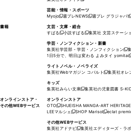
し
新
し
し
し
ン
ィ
ン
ン
開
で
開
で
い
し
い
い
い
ド
ン
ド
ド
芸能・情報・スポーツ
く
開
く
開
ウ
い
ウ
ウ
ウ
ウ
ド
ウ
ウ
Myojo
週プレNEWS
週プレ グラジャパ!
く
く
新
新
新
ィ
ウ
ィ
ィ
ィ
で
ウ
で
で
し
し
ン
ィ
ン
ン
ン
書籍
文芸・文庫・総合
開
で
開
開
い
い
ド
ン
ド
ド
ド
すばる
小説すばる
集英社 文芸ステーシ
く
開
く
く
新
新
ウ
ウ
ウ
ド
ウ
ウ
ウ
く
し
し
ィ
ィ
学芸・ノンフィクション・新書
で
ウ
で
で
で
い
い
ン
ン
集英社学芸部 - 学芸・ノンフィクション
開
で
開
開
開
新
ウ
ウ
ド
ド
1日5分で、明日は変わる よみタイ yomitai
く
開
く
く
く
し
新
ィ
ィ
ウ
ウ
く
い
ン
ン
ライトノベル・ノベライズ
で
で
ウ
ド
ド
集英社Webマガジン コバルト
集英社オレ
開
開
新
ィ
ウ
ウ
く
く
し
ン
キッズ
で
で
い
ド
集英社みらい文庫
集英社の児童図書 S-KID
開
開
新
ウ
ウ
く
く
し
ィ
オンラインストア・
オンラインストア
で
い
ン
その他WEBサービス
OTO
SHUEISHA MANGA-ART HERITAGE
開
新
ウ
ド
LEEマルシェ
SHOP Marisol
eclat prem
く
し
新
新
ィ
ウ
い
し
し
ン
その他WEBサービス
で
ウ
い
い
ド
集英社アドナビ
集英社エディターズ・ラ
開
新