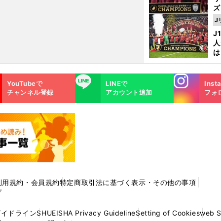
ズ
J
を
J
人
は
に
と
Instagra
LINE
YouTubeで
LINEで
Inst
m
チャンネル登録
アカウント追加
フォ
利用規約・会員規約
特定商取引法に基づく表示・その他の事項
プ
ガイドライン
SHUEISHA Privacy Guideline
Setting of Cookies
web 