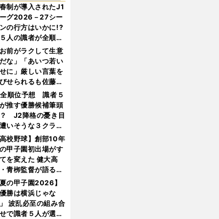
春制が導入されたJ1
ーグ2026－27シー
ンの行方はいかに!?
５人の識者が全順位
大胆予想
お前がラクして生意
だな」「あいつ若い
せに」厳しい言葉を
びせられるも佐藤慎
郎が貫いた誇りとフ
1全順位予想 識者５
ンへの思い
が推す優勝候補筆頭
？ J2降格の憂き目
遭いそうな３クラブ
は？
高校野球】創部10年
の甲子園初出場がす
てを変えた 健大高
・青栁監督が語る
機動破壊」はこうし
夏の甲子園2026】
生まれた
優勝は横浜じゃな
」 波乱必至の組み合
せで識者５人が選ん