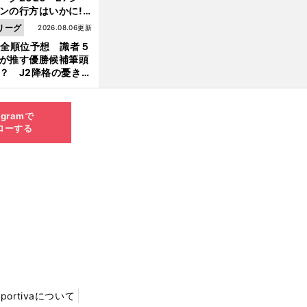
ンの行方はいかに!?
５人の識者が全順位
リーグ
2026.08.06更新
大胆予想
1全順位予想 識者５
が推す優勝候補筆頭
？ J2降格の憂き目
遭いそうな３クラブ
は？
agramで
ローする
Sportivaについて