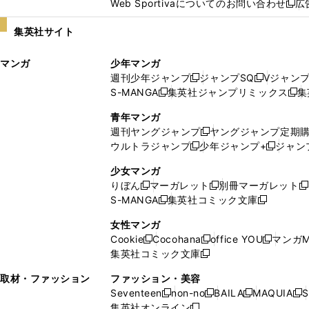
Web Sportivaについてのお問い合わせ
広
し
新
い
し
集英社サイト
ウ
い
ィ
ウ
マンガ
少年マンガ
ン
ィ
週刊少年ジャンプ
ジャンプSQ
Vジャン
ド
ン
新
新
S-MANGA
集英社ジャンプリミックス
集
ウ
ド
新
し
し
新
で
ウ
し
い
い
し
青年マンガ
開
で
い
ウ
ウ
い
週刊ヤングジャンプ
ヤングジャンプ定期
新
く
開
ウ
ィ
ィ
ウ
ウルトラジャンプ
少年ジャンプ+
ジャン
新
し
新
く
ィ
ン
ン
ィ
し
い
し
ン
ド
ド
ン
少女マンガ
い
ウ
い
ド
ウ
ウ
ド
りぼん
マーガレット
別冊マーガレット
新
新
新
ウ
ィ
ウ
ウ
で
で
ウ
S-MANGA
集英社コミック文庫
し
新
し
新
ィ
ン
ィ
で
開
開
で
い
し
い
し
ン
ド
ン
女性マンガ
開
く
く
開
ウ
い
ウ
い
ド
ウ
ド
Cookie
Cocohana
office YOU
マンガM
く
く
新
新
新
ィ
ウ
ィ
ウ
ウ
で
ウ
集英社コミック文庫
し
新
し
し
ン
ィ
ン
ィ
で
開
で
い
し
い
い
ド
ン
ド
ン
取材・ファッション
ファッション・美容
開
く
開
ウ
い
ウ
ウ
ウ
ド
ウ
ド
Seventeen
non-no
BAILA
MAQUIA
S
く
く
新
新
新
新
ィ
ウ
ィ
ィ
で
ウ
で
ウ
集英社オンライン