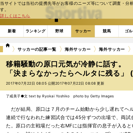
当サイトでは当社の提携先等がお客様のニーズ等について調査・分析し
web Sportiva (webスポルティーバ)
す。
詳しくはこちら
新着
ランキング
野球
サッカー
競馬
ゴル
we
サッカーの記事一覧
海外サッカー
海外サッカー
b
ス
移籍騒動の原口元気が冷静に話す。
ポ
ル
「決まらなかったらヘルタに残る」 (
テ
2017年07月22日 08:05 公開
2017年07月22日 08:08 更新
ィ
ー
バ
了戒美子●文 text by Ryokai Yoshiko photo by Getty Images
だが結局、原口は７月のチーム始動から少し遅れてヘルタ
連続で行なわれた練習試合では45分ずつの出場で、両試
た。原口の主戦場だった右MFには指揮官の息子が入ると