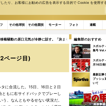
たり、お客様にお勧めの広告を表⽰する⽬的で Cookie を使⽤す
フ
その他球技
その他競技
モーター
フォト
連載
移籍騒動の原口元気が冷静に話す。「決まらなかったらヘルタに残
編集部のおすすめ
スポルテ
集号 Vol
2ページ目)
スポルテ
月16日発
最新記事
プッシュ
いて
に合流した。15日、16日と２日
合ともに右サイドバックでプレーし
いう、なんともやるせない状況だ。