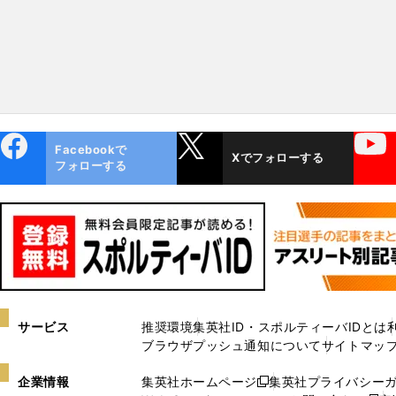
ebo
X
YouTube
Facebookで
Xでフォローする
ok
フォローする
サービス
推奨環境
集英社ID・スポルティーバIDとは
ブラウザプッシュ通知について
サイトマッ
企業情報
集英社ホームページ
集英社プライバシー
新