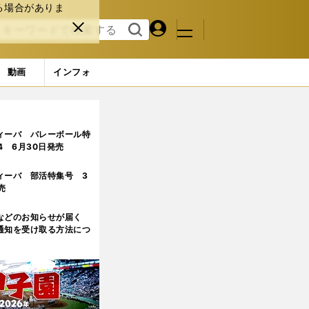
る場合がありま
マイペ
閉じ
検索
メニュ
ー
る
す
ジ
る
動画
インフォ
る」
2ページ目
ィーバ バレーボール特
.4 6月30日発売
ィーバ 部活特集号 3
売
などのお知らせが届く
通知を受け取る方法につ