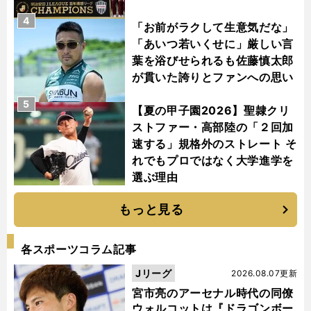
4
「お前がラクして生意気だな」
「あいつ若いくせに」厳しい言
葉を浴びせられるも佐藤慎太郎
が貫いた誇りとファンへの思い
5
【夏の甲子園2026】聖隷クリ
ストファー・高部陸の「２回加
速する」規格外のストレート そ
れでもプロではなく大学進学を
選ぶ理由
もっと見る
各スポーツコラム記事
Jリーグ
2026.08.07更新
宮市亮のアーセナル時代の同僚
ウォルコットは『ドラゴンボー