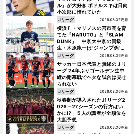
ル』が大好き ポドルスキは日向
小次郎に憧れていた
Jリーグ
2026.08.07更新
横浜Ｆ・マリノスの宮市亮を育
てた『NARUTO』と『SLAM
DUNK』 中京大中京の同級
生・木原龍一は"ジャンプ係"だ
った
Jリーグ
2026.08.06更新
サッカー日本代表と無縁のＪリ
ーグ 24年ぶりゴールデン生中
継の開幕戦でヘタな試合は見せ
られない
Jリーグ
2026.08.06更新
秋春制が導入されたJ1リーグ2
026－27シーズンの行方はい
かに!? ５人の識者が全順位を
大胆予想
Jリーグ
2026.08.06更新