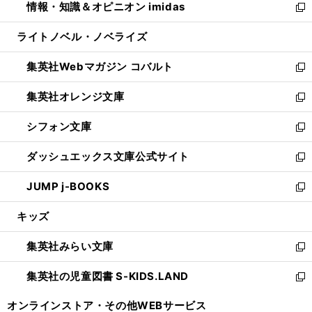
情報・知識＆オピニオン imidas
く
で
ド
ィ
い
新
開
ウ
ン
ウ
し
ライトノベル・ノベライズ
く
で
ド
ィ
い
開
ウ
ン
ウ
集英社Webマガジン コバルト
く
で
ド
ィ
新
開
ウ
ン
し
集英社オレンジ文庫
く
で
ド
い
新
開
ウ
ウ
し
シフォン文庫
く
で
ィ
い
新
開
ン
ウ
し
ダッシュエックス文庫公式サイト
く
ド
ィ
い
新
ウ
ン
ウ
し
JUMP j-BOOKS
で
ド
ィ
い
新
開
ウ
ン
ウ
し
キッズ
く
で
ド
ィ
い
開
ウ
ン
ウ
集英社みらい文庫
く
で
ド
ィ
新
開
ウ
ン
し
集英社の児童図書 S-KIDS.LAND
く
で
ド
い
新
開
ウ
ウ
し
オンラインストア・
その他WEBサービス
く
で
ィ
い