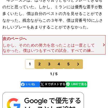
のだと思っていた。しかし、ミランには優秀な選手が数
多くいたし、僕は自分のベストの力を見せることができ
なかった。残念ながらこの３年半、僕は背番号10にふさ
わしいプレーをあまりすることができなかった。
次のページへ
しかし、そのための努力を怠ったことは一度として
なかった。僕はいつもすべての試合、すべての練習
に全身全霊で打ち込んできた。ミランのサポーター
に対しては永遠に感謝の気持ちを持ち続けるだろ
次
1
2
3
4
5
のページへ
う」 これは最終節
1 / 5
いいね
Xでポストする
LINEで送る
line
faceboo
x
k