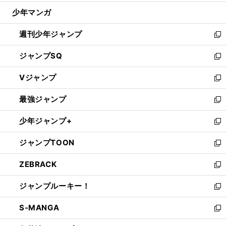
ウ
じ
少年マンガ
で
る
開
週刊少年ジャンプ
く
新
し
ジャンプSQ
い
新
ウ
し
Vジャンプ
ィ
い
新
ン
ウ
し
最強ジャンプ
ド
ィ
い
新
ウ
ン
ウ
し
少年ジャンプ+
で
ド
ィ
い
新
開
ウ
ン
ウ
し
ジャンプTOON
く
で
ド
ィ
い
新
開
ウ
ン
ウ
し
ZEBRACK
く
で
ド
ィ
い
新
開
ウ
ン
ウ
し
ジャンプルーキー！
く
で
ド
ィ
い
新
開
ウ
ン
ウ
し
S-MANGA
く
で
ド
ィ
い
新
開
ウ
ン
ウ
し