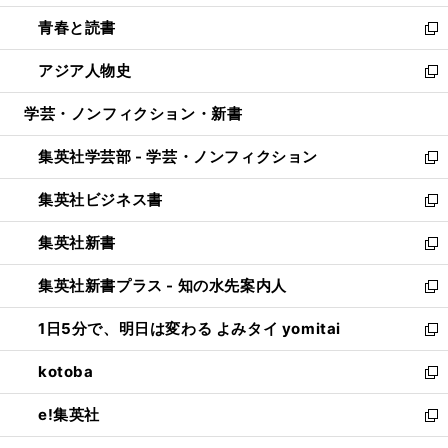
ウ
ン
ウ
し
青春と読書
で
ド
ィ
い
新
開
ウ
ン
ウ
し
アジア人物史
く
で
ド
ィ
い
新
開
ウ
ン
ウ
し
学芸・ノンフィクション・新書
く
で
ド
ィ
い
開
ウ
ン
ウ
集英社学芸部 - 学芸・ノンフィクション
く
で
ド
ィ
新
開
ウ
ン
し
集英社ビジネス書
く
で
ド
い
新
開
ウ
ウ
し
集英社新書
く
で
ィ
い
新
開
ン
ウ
し
集英社新書プラス - 知の水先案内人
く
ド
ィ
い
新
ウ
ン
ウ
し
1日5分で、明日は変わる よみタイ yomitai
で
ド
ィ
い
新
開
ウ
ン
ウ
し
kotoba
く
で
ド
ィ
い
新
開
ウ
ン
ウ
し
e!集英社
く
で
ド
ィ
い
新
開
ウ
ン
ウ
し