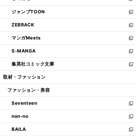
新
開
ウ
ン
ウ
し
ジャンプTOON
く
で
ド
ィ
い
新
開
ウ
ン
ウ
し
ZEBRACK
く
で
ド
ィ
い
新
開
ウ
ン
ウ
し
マンガMeets
く
で
ド
ィ
い
新
開
ウ
ン
ウ
し
S-MANGA
く
で
ド
ィ
い
新
開
ウ
ン
ウ
し
集英社コミック文庫
く
で
ド
ィ
い
新
開
ウ
ン
ウ
し
取材・ファッション
く
で
ド
ィ
い
開
ウ
ン
ウ
ファッション・美容
く
で
ド
ィ
開
ウ
ン
Seventeen
く
で
ド
新
開
ウ
し
non-no
く
で
い
新
開
ウ
し
BAILA
く
ィ
い
新