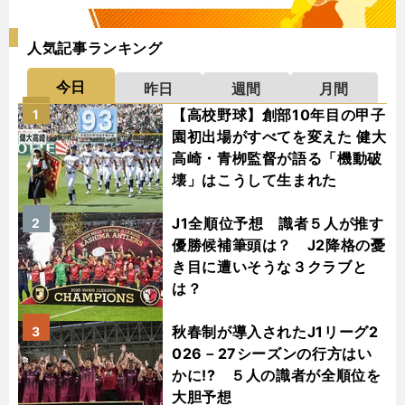
人気記事ランキング
今日
昨日
週間
月間
【高校野球】創部10年目の甲子
1
園初出場がすべてを変えた 健大
高崎・青栁監督が語る「機動破
壊」はこうして生まれた
J1全順位予想 識者５人が推す
2
優勝候補筆頭は？ J2降格の憂
き目に遭いそうな３クラブと
は？
秋春制が導入されたJ1リーグ2
3
026－27シーズンの行方はい
かに!? ５人の識者が全順位を
大胆予想