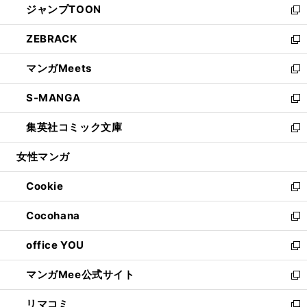
ジャンプTOON
く
で
ド
ィ
い
新
開
ウ
ン
ウ
し
ZEBRACK
く
で
ド
ィ
い
新
開
ウ
ン
ウ
し
マンガMeets
く
で
ド
ィ
い
新
開
ウ
ン
ウ
し
S-MANGA
く
で
ド
ィ
い
新
開
ウ
ン
ウ
し
集英社コミック文庫
く
で
ド
ィ
い
新
開
ウ
ン
ウ
し
女性マンガ
く
で
ド
ィ
い
開
ウ
ン
ウ
Cookie
く
で
ド
ィ
新
開
ウ
ン
し
Cocohana
く
で
ド
い
新
開
ウ
ウ
し
office YOU
く
で
ィ
い
新
開
ン
ウ
し
マンガMee公式サイト
く
ド
ィ
い
新
ウ
ン
ウ
し
リマコミ
で
ド
ィ
い