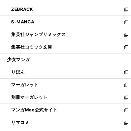
開
ウ
ン
ウ
し
ZEBRACK
く
で
ド
ィ
い
新
開
ウ
ン
ウ
し
S-MANGA
く
で
ド
ィ
い
新
開
ウ
ン
ウ
し
集英社ジャンプリミックス
く
で
ド
ィ
い
新
開
ウ
ン
ウ
し
集英社コミック文庫
く
で
ド
ィ
い
新
開
ウ
ン
ウ
し
少女マンガ
く
で
ド
ィ
い
開
ウ
ン
ウ
りぼん
く
で
ド
ィ
新
開
ウ
ン
し
マーガレット
く
で
ド
い
新
開
ウ
ウ
し
別冊マーガレット
く
で
ィ
い
新
開
ン
ウ
し
マンガMee公式サイト
く
ド
ィ
い
新
ウ
ン
ウ
し
リマコミ
で
ド
ィ
い
新
開
ウ
ン
ウ
し