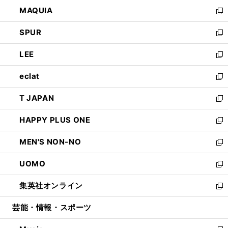
ン
ウ
し
MAQUIA
ド
ィ
い
新
ウ
ン
ウ
し
SPUR
で
ド
ィ
い
新
開
ウ
ン
ウ
し
LEE
く
で
ド
ィ
い
新
開
ウ
ン
ウ
し
eclat
く
で
ド
ィ
い
新
開
ウ
ン
ウ
し
T JAPAN
く
で
ド
ィ
い
新
開
ウ
ン
ウ
し
HAPPY PLUS ONE
く
で
ド
ィ
い
新
開
ウ
ン
ウ
し
MEN'S NON-NO
く
で
ド
ィ
い
新
開
ウ
ン
ウ
し
UOMO
く
で
ド
ィ
い
新
開
ウ
ン
ウ
し
集英社オンライン
く
で
ド
ィ
い
新
開
ウ
ン
ウ
し
芸能・情報・スポーツ
く
で
ド
ィ
い
開
ウ
ン
ウ