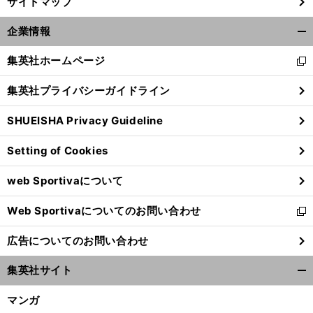
サイトマップ
。
前
へ
企業情報
開
く/
集英社ホームページ
新
閉
し
じ
集英社プライバシーガイドライン
い
る
ウ
SHUEISHA Privacy Guideline
ィ
ン
Setting of Cookies
ド
ウ
web Sportivaについて
で
開
Web Sportivaについてのお問い合わせ
く
新
し
広告についてのお問い合わせ
い
ウ
集英社サイト
ィ
開
ン
く/
マンガ
ド
閉