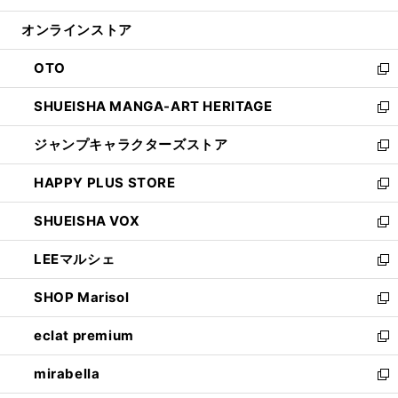
開
ン
ウ
オンラインストア
く
ド
ィ
ウ
ン
OTO
で
ド
新
開
ウ
し
SHUEISHA MANGA-ART HERITAGE
く
で
い
新
開
ウ
し
ジャンプキャラクターズストア
く
ィ
い
新
ン
ウ
し
HAPPY PLUS STORE
ド
ィ
い
新
ウ
ン
ウ
し
SHUEISHA VOX
で
ド
ィ
い
新
開
ウ
ン
ウ
し
LEEマルシェ
く
で
ド
ィ
い
新
開
ウ
ン
ウ
し
SHOP Marisol
く
で
ド
ィ
い
新
開
ウ
ン
ウ
し
eclat premium
く
で
ド
ィ
い
新
開
ウ
ン
ウ
し
mirabella
く
で
ド
ィ
い
新
開
ウ
ン
ウ
し