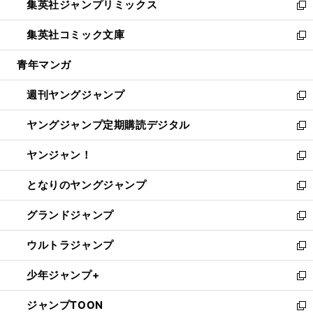
集英社ジャンプリミックス
く
で
ド
ィ
い
新
開
ウ
ン
ウ
し
集英社コミック文庫
く
で
ド
ィ
い
新
開
ウ
ン
ウ
し
青年マンガ
く
で
ド
ィ
い
開
ウ
ン
ウ
週刊ヤングジャンプ
く
で
ド
ィ
新
開
ウ
ン
し
ヤングジャンプ定期購読デジタル
く
で
ド
い
新
開
ウ
ウ
し
ヤンジャン！
く
で
ィ
い
新
開
ン
ウ
し
となりのヤングジャンプ
く
ド
ィ
い
新
ウ
ン
ウ
し
グランドジャンプ
で
ド
ィ
い
新
開
ウ
ン
ウ
し
ウルトラジャンプ
く
で
ド
ィ
い
新
開
ウ
ン
ウ
し
少年ジャンプ+
く
で
ド
ィ
い
新
開
ウ
ン
ウ
し
ジャンプTOON
く
で
ド
ィ
い
新