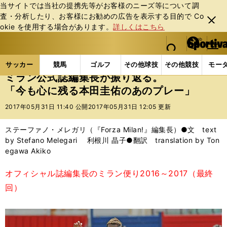
当サイトでは当社の提携先等がお客様のニーズ等について調
査・分析したり、お客様にお勧めの広告を表⽰する⽬的で Co
閉じ
okie を使⽤する場合があります。
詳しくはこちら
る
マイペ
web Sportiva (webスポルティーバ)
検索
メニュ
we
ー
サッカーの記事一覧
海外サッカー
海外サッカー
b
ジ
サッカー
競馬
ゴルフ
その他球技
その他競技
モー
ス
ミラン公式誌編集長が振り返る。
ポ
「今も心に残る本田圭佑のあのプレー」
ル
テ
2017年05月31日 11:40 公開
2017年05月31日 12:05 更新
ィ
ー
ステーファノ・メレガリ（『Forza Milan!』編集長）●文 text
バ
by Stefano Melegari 利根川 晶子●翻訳 translation by Ton
egawa Akiko
オフィシャル誌編集長のミラン便り2016～2017（最終
回）