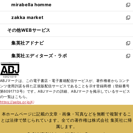
mirabella homme
く
で
ド
ィ
い
新
開
ウ
ン
ウ
し
zakka market
く
で
ド
ィ
い
新
開
ウ
ン
ウ
し
その他WEBサービス
く
で
ド
ィ
い
開
ウ
ン
ウ
集英社アドナビ
く
で
ド
ィ
新
開
ウ
ン
し
集英社エディターズ・ラボ
く
で
ド
い
新
開
ウ
ウ
し
く
で
ィ
い
開
ン
ウ
ABJマークは、この電子書店・電子書籍配信サービスが、著作権者からコンテ
く
ド
ィ
ンツ使用許諾を得た正規版配信サービスであることを示す登録商標（登録番号
ウ
ン
第6091713号）です。ABJマークの詳細、ABJマークを掲示しているサービス
で
ド
の一覧はこちら。
開
ウ
https://aebs.or.jp/
新
く
で
し
い
開
本ホームページに記載の文章・画像・写真などを無断で複製するこ
ウ
く
とは法律で禁じられています。全ての著作権は株式会社 集英社に帰
ィ
属します。
ン
ド