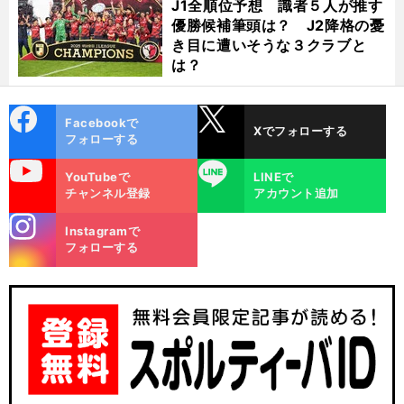
J1全順位予想 識者５人が推す
優勝候補筆頭は？ J2降格の憂
き目に遭いそうな３クラブと
は？
cebo
X
Facebookで
Xでフォローする
ok
フォローする
uTube
LINE
YouTubeで
LINEで
チャンネル登録
アカウント追加
stagra
Instagramで
m
フォローする