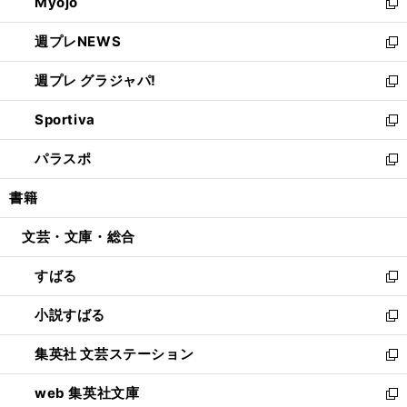
Myojo
く
で
ド
ィ
新
開
ウ
ン
し
週プレNEWS
く
で
ド
い
新
開
ウ
ウ
し
週プレ グラジャパ!
く
で
ィ
い
新
開
ン
ウ
し
Sportiva
く
ド
ィ
い
新
ウ
ン
ウ
し
パラスポ
で
ド
ィ
い
新
開
ウ
ン
ウ
し
書籍
く
で
ド
ィ
い
開
ウ
ン
ウ
文芸・文庫・総合
く
で
ド
ィ
開
ウ
ン
すばる
く
で
ド
新
開
ウ
し
小説すばる
く
で
い
新
開
ウ
し
集英社 文芸ステーション
く
ィ
い
新
ン
ウ
し
web 集英社文庫
ド
ィ
い
新