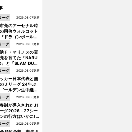
事
リーグ
2026.08.07更新
市亮のアーセナル時
の同僚ウォルコット
『ドラゴンボール』
大好き ポドルスキは
リーグ
2026.08.07更新
向小次郎に憧れてい
浜Ｆ・マリノスの宮
亮を育てた『NARU
O』と『SLAM DUN
』 中京大中京の同
リーグ
2026.08.06更新
生・木原龍一は"ジ
ッカー日本代表と無
香
。
、
ンプ係"だった
川真司は出場せず
ドルトムントに敗れ
ついにバイエルン首位陥落
のＪリーグ 24年ぶ
ゴールデン生中継の
幕戦でヘタな試合は
リーグ
2026.08.06更新
せられない
春制が導入されたJ1
ーグ2026－27シー
ンの行方はいかに!?
５人の識者が全順位
リーグ
2026.08.06更新
大胆予想
1全順位予想 識者５