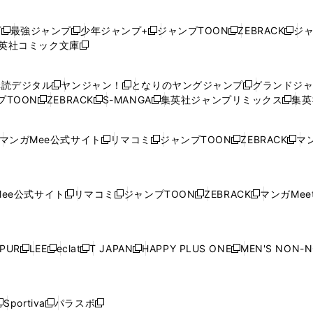
プ
最強ジャンプ
少年ジャンプ+
ジャンプTOON
ZEBRACK
ジ
新
新
新
新
新
英社コミック文庫
し
新
し
し
し
し
い
い
し
い
い
い
ウ
ウ
い
ウ
ウ
ウ
購読デジタル
ヤンジャン！
となりのヤングジャンプ
グランドジ
新
新
新
ィ
ィ
ウ
ィ
ィ
ィ
プTOON
ZEBRACK
S-MANGA
集英社ジャンプリミックス
集英
新
し
新
し
新
し
新
ン
ン
ィ
ン
ン
ン
し
い
し
い
し
い
し
ド
ド
ン
ド
ド
ド
い
ウ
い
ウ
い
ウ
い
ウ
ウ
ド
ウ
ウ
ウ
マンガMee公式サイト
リマコミ
ジャンプTOON
ZEBRACK
マン
新
新
新
新
ウ
ィ
ウ
ィ
ウ
ィ
ウ
で
で
ウ
で
で
で
し
し
し
し
し
ィ
ン
ィ
ン
ィ
ン
ィ
開
開
で
開
開
開
い
い
い
い
い
ン
ド
ン
ド
ン
ド
ン
く
く
開
く
く
く
ウ
ウ
ウ
ウ
ウ
ド
ウ
ド
ウ
ド
ウ
ド
ee公式サイト
リマコミ
ジャンプTOON
ZEBRACK
マンガMeet
く
新
新
新
新
ィ
ィ
ィ
ィ
ィ
ウ
で
ウ
で
ウ
で
ウ
し
し
し
し
ン
ン
ン
ン
ン
で
開
で
開
で
開
で
い
い
い
い
ド
ド
ド
ド
ド
開
く
開
く
開
く
開
ウ
ウ
ウ
ウ
ウ
ウ
ウ
ウ
ウ
PUR
LEE
eclat
T JAPAN
HAPPY PLUS ONE
MEN'S NON-
く
く
く
く
新
新
新
新
新
ィ
ィ
ィ
ィ
で
で
で
で
で
し
し
し
し
し
ン
ン
ン
ン
開
開
開
開
開
い
い
い
い
い
ド
ド
ド
ド
く
く
く
く
く
ウ
ウ
ウ
ウ
ウ
ウ
ウ
ウ
ウ
Sportiva
パラスポ
新
新
ィ
ィ
ィ
ィ
ィ