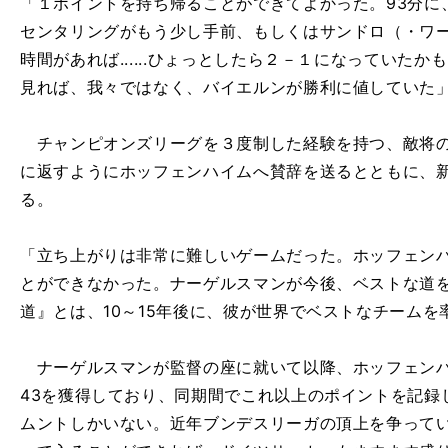
「１ポイントを持ち帰ることができてよかった。93分に
センタリングがもう少し手前、もしくはサンドロ（・ワ
時間があれば......ひょっとしたら２－１になっていた
見れば、我々ではなく、バイエルンが勝利に値していた
チャンピオンズリーグを３度制した経験を持つ、敵将の
に返すようにホッフェンハイムへ賛辞を送るとともに、
る。
「立ち上がりは非常に難しいゲームだった。ホッフェン
とができなかった。ナーゲルスマンが今後、ベストな道
道』とは、10～15年後に、彼が世界でベストなチーム
ナーゲルスマンが監督の座に就いて以降、ホッフェンハ
43を獲得しており、同期間でこれ以上のポイントを記録
ムントしかいない。近年ブンデスリーガの頂上を争って