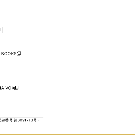
で
で
ン
ン
開
開
ド
ド
く
く
ウ
ウ
で
で
開
開
く
く
し
い
ウ
j-BOOKS
新
ィ
し
ン
い
ド
ウ
ウ
ィ
で
ン
HA VOX
開
新
ド
く
し
ウ
い
で
ウ
開
ィ
く
号 第6091713号）
ン
ド
ウ