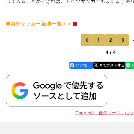
って入ることができれば、ドイツサッカーもますます盛
■海外サッカー 記事一覧＞＞
1
2
3
のページへ
前
4 / 4
いいね
Xでポストする
line
faceboo
x
k
Googleの「優先ソース」に