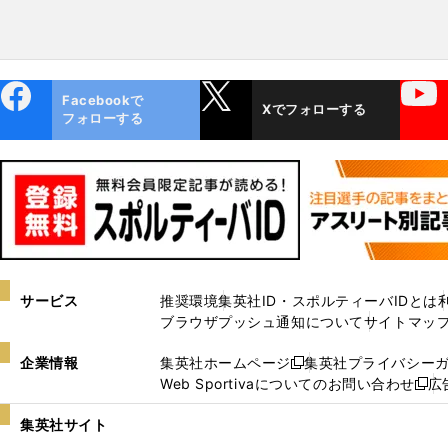
ebo
X
YouTube
Facebookで
Xでフォローする
ok
フォローする
サービス
推奨環境
集英社ID・スポルティーバIDとは
ブラウザプッシュ通知について
サイトマッ
企業情報
集英社ホームページ
集英社プライバシー
新
Web Sportivaについてのお問い合わせ
広
し
新
い
し
集英社サイト
ウ
い