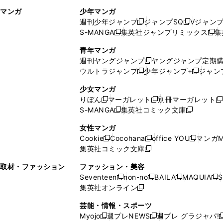
ィ
ウ
マンガ
少年マンガ
ン
ィ
週刊少年ジャンプ
ジャンプSQ
Vジャン
ド
ン
新
新
S-MANGA
集英社ジャンプリミックス
集
ウ
ド
新
し
し
新
で
ウ
し
い
い
し
青年マンガ
開
で
い
ウ
ウ
い
週刊ヤングジャンプ
ヤングジャンプ定期
新
く
開
ウ
ィ
ィ
ウ
ウルトラジャンプ
少年ジャンプ+
ジャン
新
し
新
く
ィ
ン
ン
ィ
し
い
し
ン
ド
ド
ン
少女マンガ
い
ウ
い
ド
ウ
ウ
ド
りぼん
マーガレット
別冊マーガレット
新
新
新
ウ
ィ
ウ
ウ
で
で
ウ
S-MANGA
集英社コミック文庫
し
新
し
新
ィ
ン
ィ
で
開
開
で
い
し
い
し
ン
ド
ン
女性マンガ
開
く
く
開
ウ
い
ウ
い
ド
ウ
ド
Cookie
Cocohana
office YOU
マンガM
く
く
新
新
新
ィ
ウ
ィ
ウ
ウ
で
ウ
集英社コミック文庫
し
新
し
し
ン
ィ
ン
ィ
で
開
で
い
し
い
い
ド
ン
ド
ン
取材・ファッション
ファッション・美容
開
く
開
ウ
い
ウ
ウ
ウ
ド
ウ
ド
Seventeen
non-no
BAILA
MAQUIA
S
く
く
新
新
新
新
ィ
ウ
ィ
ィ
で
ウ
で
ウ
集英社オンライン
し
新
し
し
し
ン
ィ
ン
ン
開
で
開
で
い
し
い
い
い
ド
ン
ド
ド
芸能・情報・スポーツ
く
開
く
開
ウ
い
ウ
ウ
ウ
ウ
ド
ウ
ウ
Myojo
週プレNEWS
週プレ グラジャパ!
く
く
新
新
新
ィ
ウ
ィ
ィ
ィ