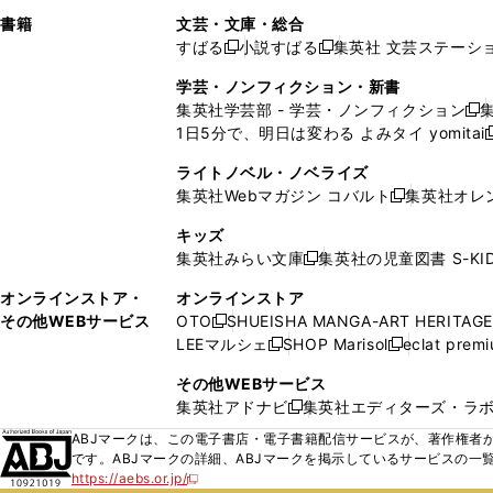
で
ウ
で
で
し
し
ン
ィ
ン
ン
ン
書籍
文芸・文庫・総合
開
で
開
開
い
い
ド
ン
ド
ド
ド
すばる
小説すばる
集英社 文芸ステーシ
く
開
く
く
新
新
ウ
ウ
ウ
ド
ウ
ウ
ウ
く
し
し
ィ
ィ
学芸・ノンフィクション・新書
で
ウ
で
で
で
い
い
ン
ン
集英社学芸部 - 学芸・ノンフィクション
開
で
開
開
開
新
ウ
ウ
ド
ド
1日5分で、明日は変わる よみタイ yomitai
く
開
く
く
く
し
新
ィ
ィ
ウ
ウ
く
い
ン
ン
ライトノベル・ノベライズ
で
で
ウ
ド
ド
集英社Webマガジン コバルト
集英社オレ
開
開
新
ィ
ウ
ウ
く
く
し
ン
キッズ
で
で
い
ド
集英社みらい文庫
集英社の児童図書 S-KID
開
開
新
ウ
ウ
く
く
し
ィ
オンラインストア・
オンラインストア
で
い
ン
その他WEBサービス
OTO
SHUEISHA MANGA-ART HERITAGE
開
新
ウ
ド
LEEマルシェ
SHOP Marisol
eclat prem
く
し
新
新
ィ
ウ
い
し
し
ン
その他WEBサービス
で
ウ
い
い
ド
集英社アドナビ
集英社エディターズ・ラ
開
新
ィ
ウ
ウ
ウ
く
し
ABJマークは、この電子書店・電子書籍配信サービスが、著作権者か
ン
ィ
ィ
で
い
です。ABJマークの詳細、ABJマークを掲示しているサービスの一
ド
ン
ン
開
https://aebs.or.jp/
ウ
新
ウ
ド
ド