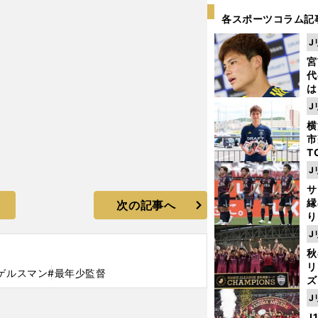
各スポーツコラム記
J
宮
代
は
が
J
日
横
た
市
T
K
J
級
サ
ャ
縁
次の記事へ
り
開
J
見
秋
リ
ゲルスマン
#最年少監督
ズ
J
を
J