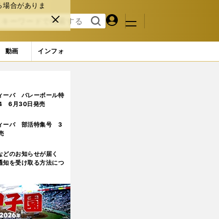
る場合がありま
マイペ
閉じ
検索
メニュ
ー
る
す
ジ
る
動画
インフォ
？
4ページ目
ィーバ バレーボール特
.4 6月30日発売
ィーバ 部活特集号 3
売
などのお知らせが届く
通知を受け取る方法につ