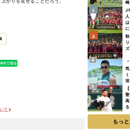
り上がりを見せることだろう。
崎
「
J
2
て
人
は
に
と
秋
3
4
リ
ズ
4
を
「
LINEで送る
気
く
浴
5
太
【
ァ
聖
高
る
ついて
ト
く
もっと