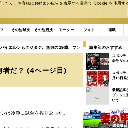
たり、お客様にお勧めの広告を表⽰する⽬的で Cookie を使⽤す
フ
その他球技
その他競技
モーター
フォト
連載
バイエルンもタジタジ。無敗の29歳、ブンデス最年少監督は何者だ
編集部のおすすめ
スポルテ
集号 Vol
者だ？ (4ページ目)
スポルテ
月16日発
最新記事
プッシュ
いて
ンは冷静に試合を振り返った。