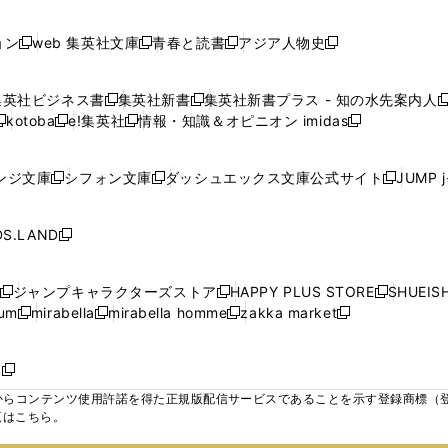
で
で
で
で
し
し
し
ン
ン
ン
ン
ン
開
開
開
開
い
い
い
ド
ド
ド
ド
ド
ョン
web 集英社文庫
青春と読書
アジア人物史
く
く
く
く
新
新
新
新
ウ
ウ
ウ
ウ
ウ
ウ
ウ
ウ
し
し
し
し
ィ
ィ
ィ
で
で
で
で
で
い
い
い
い
ン
ン
ン
集英社ビジネス書
集英社新書
集英社新書プラス - 知の水先案内人
開
開
開
開
開
新
新
新
ウ
ウ
ウ
ウ
ド
ド
ド
kotoba
e!集英社
情報・知識＆オピニオン imidas
く
く
く
く
く
新
し
新
し
新
ィ
ィ
ィ
ィ
ウ
ウ
ウ
し
し
い
し
い
し
ン
ン
ン
ン
で
で
で
い
い
ウ
い
ウ
い
ド
ド
ド
ド
ンジ文庫
シフォン文庫
ダッシュエックス文庫公式サイト
JUMP 
開
開
開
新
新
新
ウ
ウ
ィ
ウ
ィ
ウ
ウ
ウ
ウ
ウ
く
く
く
し
し
し
ィ
ィ
ン
ィ
ン
ィ
で
で
で
で
い
い
い
ン
ン
ド
ン
ド
ン
S.LAND
開
開
開
開
新
ウ
ウ
ウ
ド
ド
ウ
ド
ウ
ド
く
く
く
く
し
ィ
ィ
ィ
ウ
ウ
で
ウ
で
ウ
い
ン
ン
ン
ジャンプキャラクターズストア
HAPPY PLUS STORE
SHUEIS
で
で
開
で
開
で
新
新
新
ウ
ド
ド
ド
ium
mirabella
mirabella homme
zakka market
開
開
く
開
く
開
し
新
新
新
し
新
し
ィ
ウ
ウ
ウ
く
く
く
く
い
し
し
い
し
し
い
ン
で
で
で
ウ
い
い
ウ
い
い
ウ
ド
ボ
開
開
開
新
ィ
ウ
ウ
ィ
ウ
ウ
ィ
ウ
く
く
く
し
らコンテンツ使用許諾を得た正規版配信サービスであることを示す登録商標（登録番
ン
ィ
ィ
ン
ィ
ィ
ン
で
い
覧はこちら。
ド
ン
ン
ド
ン
ン
ド
開
ウ
ウ
ド
ド
ウ
ド
ド
ウ