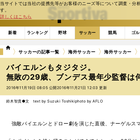
当サイトでは当社の提携先等がお客様のニーズ等について調査・分析し
web Sportiva (webスポルティーバ)
す。
詳しくはこちら
新着
ランキング
野球
サッカー
競馬
ゴル
we
サッカーの記事一覧
海外サッカー
海外サッカー
b
ス
バイエルンもタジタジ。
ポ
ル
無敗の29歳、ブンデス最年少監督は何
テ
2016年11月19日 08:05 公開
2016年11月21日 12:03 更新
ィ
ー
バ
鈴木智貴●文 text by Suzuki Toshiki
photo by AFLO
強敵バイエルンとドロー劇を演じた直後、ナーゲルスマ