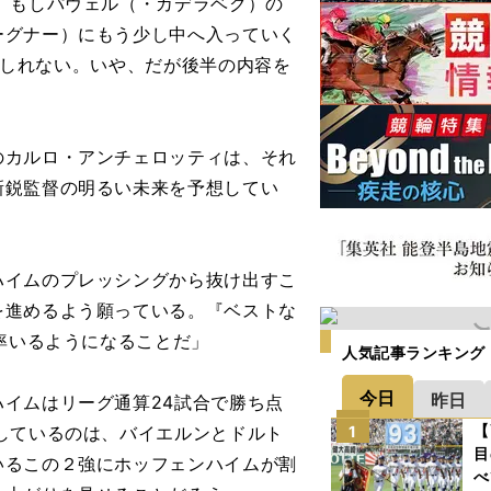
、もしパヴェル（・カデラベク）の
ーグナー）にもう少し中へ入っていく
かもしれない。いや、だが後半の内容を
」
カルロ・アンチェロッティは、それ
新鋭監督の明るい未来を予想してい
ハイムのプレッシングから抜け出すこ
を進めるよう願っている。『ベストな
を率いるようになることだ」
人気記事ランキング
今日
昨日
イムはリーグ通算24試合で勝ち点
【
しているのは、バイエルンとドルト
1
目
いるこの２強にホッフェンハイムが割
べ