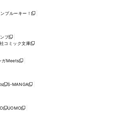
ャンプルーキー！
新
し
い
ウ
ャンプ
新
ィ
社コミック文庫
し
新
ン
い
し
ド
ウ
い
ウ
ガMeets
新
ィ
ウ
で
し
ン
ィ
開
い
ド
ン
く
ウ
ウ
ド
s
S-MANGA
新
新
ィ
で
ウ
し
し
ン
開
で
い
い
ド
く
開
ウ
ウ
ウ
NO
UOMO
く
新
新
ィ
ィ
で
し
し
ン
ン
開
い
い
ド
ド
く
ウ
ウ
ウ
ウ
ィ
ィ