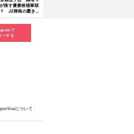
が推す優勝候補筆頭
？ J2降格の憂き目
遭いそうな３クラブ
は？
agramで
ローする
Sportivaについて