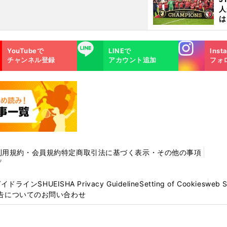
人
は
に
と
Instagra
LINE
YouTubeで
LINEで
Inst
m
チャンネル登録
アカウント追加
フォ
利用規約・会員規約
特定商取引法に基づく表示・その他の事項
プ
ガイドライン
SHUEISHA Privacy Guideline
Setting of Cookies
web 
告についてのお問い合わせ