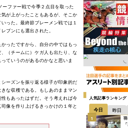
ノーファー戦で今季２点目を取った
士気が上がったこともあるが、そこか
ていった。最終節ブレーメン戦では１
イレブンにも選出された。
良かったですから、自分の中ではもっ
だ、（チームに）ケガ人も出たり、な
れっていうのがあるのかなと思いま
シーズンを振り返る様子が印象的だ
大きな収穫である。もしあのままマン
能性もあったはずだ。そう考えれば今
人気記事ランキング
真司像を作り上げるきっかけの１年と
今日
昨日
羽
1
「