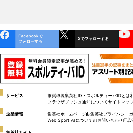
ebo
X
YouTube
Facebookで
Xでフォローする
ok
フォローする
サービス
推奨環境
集英社ID・スポルティーバIDとは
ブラウザプッシュ通知について
サイトマッ
企業情報
集英社ホームページ
集英社プライバシー
新
Web Sportivaについてのお問い合わせ
広
し
新
い
し
集英社サイト