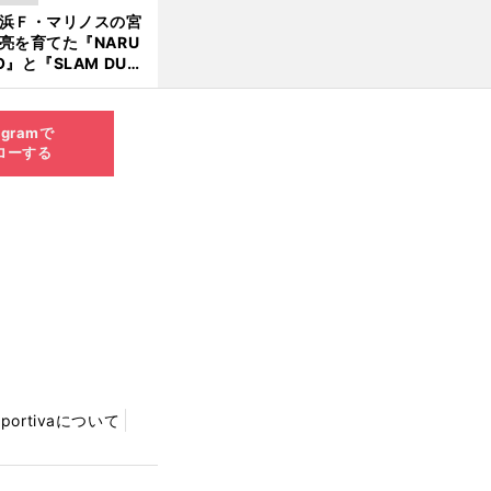
向小次郎に憧れてい
浜Ｆ・マリノスの宮
亮を育てた『NARU
O』と『SLAM DUN
』 中京大中京の同
生・木原龍一は"ジ
ンプ係"だった
agramで
ローする
Sportivaについて