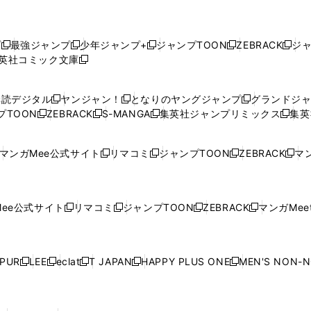
プ
最強ジャンプ
少年ジャンプ+
ジャンプTOON
ZEBRACK
ジ
新
新
新
新
新
英社コミック文庫
し
新
し
し
し
し
い
い
し
い
い
い
ウ
ウ
い
ウ
ウ
ウ
購読デジタル
ヤンジャン！
となりのヤングジャンプ
グランドジ
新
新
新
ィ
ィ
ウ
ィ
ィ
ィ
プTOON
ZEBRACK
S-MANGA
集英社ジャンプリミックス
集英
新
し
新
し
新
し
新
ン
ン
ィ
ン
ン
ン
し
い
し
い
し
い
し
ド
ド
ン
ド
ド
ド
い
ウ
い
ウ
い
ウ
い
ウ
ウ
ド
ウ
ウ
ウ
マンガMee公式サイト
リマコミ
ジャンプTOON
ZEBRACK
マン
新
新
新
新
ウ
ィ
ウ
ィ
ウ
ィ
ウ
で
で
ウ
で
で
で
し
し
し
し
し
ィ
ン
ィ
ン
ィ
ン
ィ
開
開
で
開
開
開
い
い
い
い
い
ン
ド
ン
ド
ン
ド
ン
く
く
開
く
く
く
ウ
ウ
ウ
ウ
ウ
ド
ウ
ド
ウ
ド
ウ
ド
ee公式サイト
リマコミ
ジャンプTOON
ZEBRACK
マンガMeet
く
新
新
新
新
ィ
ィ
ィ
ィ
ィ
ウ
で
ウ
で
ウ
で
ウ
し
し
し
し
ン
ン
ン
ン
ン
で
開
で
開
で
開
で
い
い
い
い
ド
ド
ド
ド
ド
開
く
開
く
開
く
開
ウ
ウ
ウ
ウ
ウ
ウ
ウ
ウ
ウ
PUR
LEE
eclat
T JAPAN
HAPPY PLUS ONE
MEN'S NON-
く
く
く
く
新
新
新
新
新
ィ
ィ
ィ
ィ
で
で
で
で
で
し
し
し
し
し
ン
ン
ン
ン
開
開
開
開
開
い
い
い
い
い
ド
ド
ド
ド
く
く
く
く
く
ウ
ウ
ウ
ウ
ウ