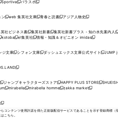
ウ
ウ
ウ
ウ
Sportiva
パラスポ
新
新
ィ
ィ
ィ
ィ
ィ
で
で
で
で
し
し
し
ン
ン
ン
ン
ン
開
開
開
開
い
い
い
ド
ド
ド
ド
ド
ョン
web 集英社文庫
青春と読書
アジア人物史
く
く
く
く
新
新
新
新
ウ
ウ
ウ
ウ
ウ
ウ
ウ
ウ
し
し
し
し
ィ
ィ
ィ
で
で
で
で
で
い
い
い
い
ン
ン
ン
集英社ビジネス書
集英社新書
集英社新書プラス - 知の水先案内人
開
開
開
開
開
新
新
新
ウ
ウ
ウ
ウ
ド
ド
ド
kotoba
e!集英社
情報・知識＆オピニオン imidas
く
く
く
く
く
新
し
新
し
新
ィ
ィ
ィ
ィ
ウ
ウ
ウ
し
し
い
し
い
し
ン
ン
ン
ン
で
で
で
い
い
ウ
い
ウ
い
ド
ド
ド
ド
ンジ文庫
シフォン文庫
ダッシュエックス文庫公式サイト
JUMP 
開
開
開
新
新
新
ウ
ウ
ィ
ウ
ィ
ウ
ウ
ウ
ウ
ウ
く
く
く
し
し
し
ィ
ィ
ン
ィ
ン
ィ
で
で
で
で
い
い
い
ン
ン
ド
ン
ド
ン
S.LAND
開
開
開
開
新
ウ
ウ
ウ
ド
ド
ウ
ド
ウ
ド
く
く
く
く
し
ィ
ィ
ィ
ウ
ウ
で
ウ
で
ウ
い
ン
ン
ン
ジャンプキャラクターズストア
HAPPY PLUS STORE
SHUEIS
で
で
開
で
開
で
新
新
新
ウ
ド
ド
ド
ium
mirabella
mirabella homme
zakka market
開
開
く
開
く
開
し
新
新
新
し
新
し
ィ
ウ
ウ
ウ
く
く
く
く
い
し
し
い
し
し
い
ン
で
で
で
ウ
い
い
ウ
い
い
ウ
ド
ボ
開
開
開
新
ィ
ウ
ウ
ィ
ウ
ウ
ィ
ウ
く
く
く
し
らコンテンツ使用許諾を得た正規版配信サービスであることを示す登録商標（登録番
ン
ィ
ィ
ン
ィ
ィ
ン
で
い
覧はこちら。
ド
ン
ン
ド
ン
ン
ド