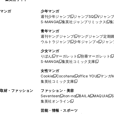
ウ
い
ィ
ウ
マンガ
少年マンガ
ン
ィ
週刊少年ジャンプ
ジャンプSQ
Vジャン
ド
ン
新
新
S-MANGA
集英社ジャンプリミックス
集
ウ
ド
新
し
し
新
で
ウ
し
い
い
し
青年マンガ
開
で
い
ウ
ウ
い
週刊ヤングジャンプ
ヤングジャンプ定期
新
く
開
ウ
ィ
ィ
ウ
ウルトラジャンプ
少年ジャンプ+
ジャン
新
し
新
く
ィ
ン
ン
ィ
し
い
し
ン
ド
ド
ン
少女マンガ
い
ウ
い
ド
ウ
ウ
ド
りぼん
マーガレット
別冊マーガレット
新
新
新
ウ
ィ
ウ
ウ
で
で
ウ
S-MANGA
集英社コミック文庫
し
新
し
新
ィ
ン
ィ
で
開
開
で
い
し
い
し
ン
ド
ン
女性マンガ
開
く
く
開
ウ
い
ウ
い
ド
ウ
ド
Cookie
Cocohana
office YOU
マンガM
く
く
新
新
新
ィ
ウ
ィ
ウ
ウ
で
ウ
集英社コミック文庫
し
新
し
し
ン
ィ
ン
ィ
で
開
で
い
し
い
い
ド
ン
ド
ン
取材・ファッション
ファッション・美容
開
く
開
ウ
い
ウ
ウ
ウ
ド
ウ
ド
Seventeen
non-no
BAILA
MAQUIA
S
く
く
新
新
新
新
ィ
ウ
ィ
ィ
で
ウ
で
ウ
集英社オンライン
し
新
し
し
し
ン
ィ
ン
ン
開
で
開
で
い
し
い
い
い
ド
ン
ド
ド
芸能・情報・スポーツ
く
開
く
開
ウ
い
ウ
ウ
ウ