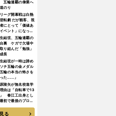
 五輪連覇の偉業へ
道のり
リーグ開幕戦は白熱
逆転劇 だが観客、視
者にとって「価値あ
イベント」になって
たか
生結弦、五輪連覇の
台裏 ケガで欠場中
取り組んだ「勉強」
成長
生結弦が一時は諦め
ソチ五輪の金メダル
五輪の本当の怖さを
った......」
原陵矢が無名校進学
理由は「自転車で13
」 春江工出身とし
最初で最後のプロ野
選手となった
見る