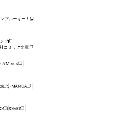
ャンプルーキー！
新
し
い
ウ
ャンプ
新
ィ
社コミック文庫
し
新
ン
い
し
ド
ウ
い
ウ
ガMeets
新
ィ
ウ
で
し
ン
ィ
開
い
ド
ン
く
ウ
ウ
ド
s
S-MANGA
新
新
ィ
で
ウ
し
し
ン
開
で
い
い
ド
く
開
ウ
ウ
ウ
NO
UOMO
く
新
新
ィ
ィ
で
し
し
ン
ン
開
い
い
ド
ド
く
ウ
ウ