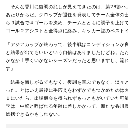
そんな香川に復調の兆しが見えてきたのは、第26節ハ
あたりからだ。クロップが退任を発表してチーム全体の
ら９試合で４ゴールを決め、チームとともに調子を上げ
ゴール２アシストと全得点に絡み、キッカー誌のベスト
「アジアカップが終わって、後半戦はコンディションが
と結果が出てもいいという自信はありましたけどね。た
かなか上手くいかないシーズンだったと思いますし、流
す」
結果を悔しがるでもなく、復調を喜ぶでもなく、淡々と
った。とはいえ最後に手応えをわずかでもつかめたのは
Ｕにいたら、出場機会を得られずもっともがいていた可
季は、中堅と呼ばれる年齢に差しかかって、新たな香川
総括できるかもしれない。