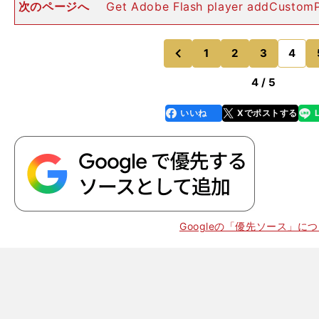
次のページへ
Get Adobe Flash player addCustomP
we0tvad14m7cmosdirgv', '1v5nd4lam1lsm1a7oxpw
1
2
3
4
のページへ
のページへ
前
4 / 5
いいね
Xでポストする
line
faceboo
x
k
Googleの「優先ソース」に