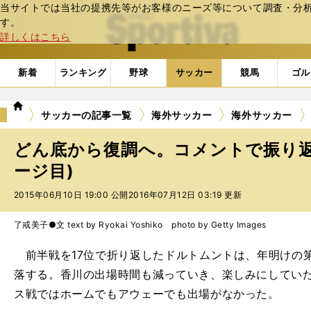
当サイトでは当社の提携先等がお客様のニーズ等について調査・分析し
web Sportiva (webスポルティーバ)
す。
詳しくはこちら
新着
ランキング
野球
サッカー
競馬
ゴル
we
サッカーの記事一覧
海外サッカー
海外サッカー
b
ス
どん底から復調へ。コメントで振り返
ポ
ル
ージ目)
テ
2015年06月10日 19:00 公開
2016年07月12日 03:19 更新
ィ
ー
バ
了戒美子●文 text by Ryokai Yoshiko photo by Getty Images
前半戦を17位で折り返したドルトムントは、年明けの第
落する。香川の出場時間も減っていき、楽しみにしてい
ス戦ではホームでもアウェーでも出場がなかった。