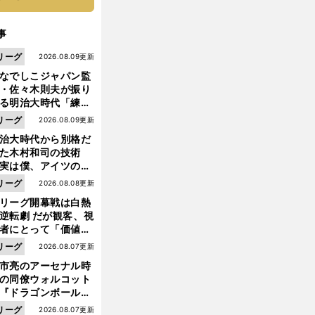
事
リーグ
2026.08.09更新
なでしこジャパン監
・佐々木則夫が振り
る明治大時代「練習
しない（木村）和司
リーグ
2026.08.09更新
脚光を浴びて...。全
治大時代から別格だ
面白くない４年間で
った木村和司の技術
た」
実は僕、アイツのフ
イントを真似してい
リーグ
2026.08.08更新
した」と元なでしこ
前
リーグ開幕戦は白熱
へ
ャパン監督・佐々木
逆転劇 だが観客、視
夫
者にとって「価値あ
イベント」になって
リーグ
2026.08.07更新
たか
市亮のアーセナル時
の同僚ウォルコット
『ドラゴンボール』
大好き ポドルスキは
リーグ
2026.08.07更新