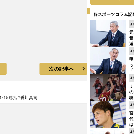
各スポーツコラム記
J
元
督
返
も
J
が
明
然
し
次の記事へ
「
ェ
J
ま
Ｊ
ジ
の
則
4-15総括
#香川真司
聴
る
J
い
宮
代
は
が
J