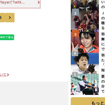
layer('1wtkki
い
の
xd5eux', '
Ｊ
2
次
5
の
聴
る
い
羽
3
LINEで送る
舞
に
で
4
羽
た
「
知
ついて
5
栗
の
分
て
球
もっと