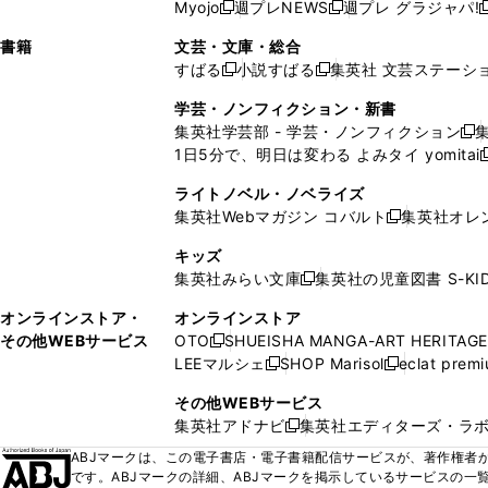
ウ
ド
ウ
ウ
Myojo
週プレNEWS
週プレ グラジャパ!
く
く
新
新
新
ィ
ウ
ィ
ィ
ィ
で
ウ
で
で
し
し
ン
ィ
ン
ン
ン
書籍
文芸・文庫・総合
開
で
開
開
い
い
ド
ン
ド
ド
ド
すばる
小説すばる
集英社 文芸ステーシ
く
開
く
く
新
新
ウ
ウ
ウ
ド
ウ
ウ
ウ
く
し
し
ィ
ィ
学芸・ノンフィクション・新書
で
ウ
で
で
で
い
い
ン
ン
集英社学芸部 - 学芸・ノンフィクション
開
で
開
開
開
新
ウ
ウ
ド
ド
1日5分で、明日は変わる よみタイ yomitai
く
開
く
く
く
し
新
ィ
ィ
ウ
ウ
く
い
ン
ン
ライトノベル・ノベライズ
で
で
ウ
ド
ド
集英社Webマガジン コバルト
集英社オレ
開
開
新
ィ
ウ
ウ
く
く
し
ン
キッズ
で
で
い
ド
集英社みらい文庫
集英社の児童図書 S-KID
開
開
新
ウ
ウ
く
く
し
ィ
オンラインストア・
オンラインストア
で
い
ン
その他WEBサービス
OTO
SHUEISHA MANGA-ART HERITAGE
開
新
ウ
ド
LEEマルシェ
SHOP Marisol
eclat prem
く
し
新
新
ィ
ウ
い
し
し
ン
その他WEBサービス
で
ウ
い
い
ド
集英社アドナビ
集英社エディターズ・ラ
開
新
ィ
ウ
ウ
ウ
く
し
ABJマークは、この電子書店・電子書籍配信サービスが、著作権者か
ン
ィ
ィ
で
い
です。ABJマークの詳細、ABJマークを掲示しているサービスの一
ド
ン
ン