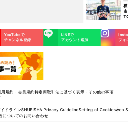
日
横
た
市
T
K
級
Instagra
LINE
ャ
YouTubeで
LINEで
Inst
m
チャンネル登録
アカウント追加
フォ
利用規約・会員規約
特定商取引法に基づく表示・その他の事項
プ
ガイドライン
SHUEISHA Privacy Guideline
Setting of Cookies
web 
告についてのお問い合わせ