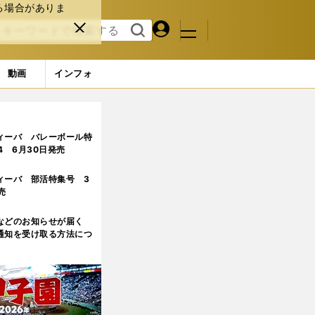
る場合がありま
マイペ
閉じ
検索
メニュ
ー
る
す
ジ
る
動画
インフォ
目
ィーバ バレーボール特
.4 6月30日発売
ィーバ 部活特集号 3
売
などのお知らせが届く
通知を受け取る方法につ