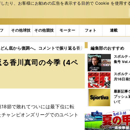
たり、お客様にお勧めの広告を表⽰する⽬的で Cookie を使⽤す
フ
その他球技
その他競技
モーター
フォト
連載
どん底から復調へ。コメントで振り返る香川真司の今季
編集部のおすすめ
4ページ
スポルテ
る香川真司の今季 (4ペ
集号 Vol
スポルテ
月16日発
最新記事
プッシュ
いて
18節で敗れてついには最下位に転
たチャンピオンズリーグでのユベント