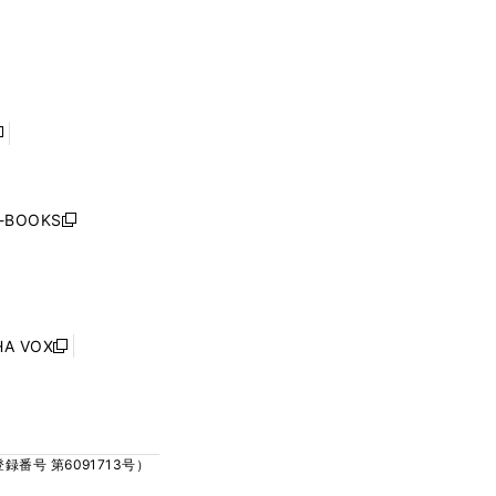
ウ
ウ
ィ
ィ
で
で
ン
ン
開
開
ド
ド
く
く
ウ
ウ
で
で
開
開
く
く
し
い
ウ
j-BOOKS
新
ィ
し
ン
い
ド
ウ
ウ
ィ
で
ン
HA VOX
開
新
ド
く
し
ウ
い
で
ウ
開
ィ
く
号 第6091713号）
ン
ド