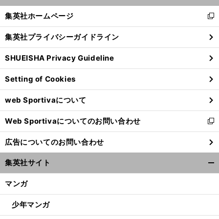
開
へ
く/
集英社ホームページ
新
閉
し
じ
集英社プライバシーガイドライン
い
る
ウ
SHUEISHA Privacy Guideline
ィ
ン
Setting of Cookies
ド
ウ
web Sportivaについて
で
開
Web Sportivaについてのお問い合わせ
く
新
し
広告についてのお問い合わせ
い
ウ
集英社サイト
ィ
開
ン
く/
マンガ
ド
閉
ウ
じ
少年マンガ
で
る
開