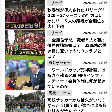
Jリーグ
2026.08.06更新
秋春制が導入されたJ1リーグ2
026－27シーズンの行方はい
かに!? ５人の識者が全順位を
大胆予想
Jリーグ
2026.08.06更新
J1全順位予想 識者５人が推す
優勝候補筆頭は？ J2降格の憂
き目に遭いそうな３クラブと
は？
海外サッカー
2026.08.05更新
「ワールドカップ売却計画」は
断念も残る火種 FIFAインファ
ンティーノ会長体制に何が起き
ているのか
高校・ユース
2026.08.05更新
高校サッカーから補欠がいなく
なった 部員全員が試合に出る取
り組みが進んでいる