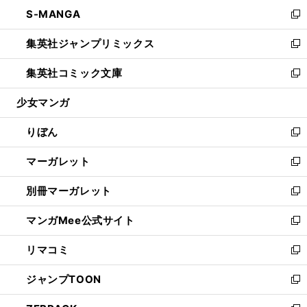
ン
ウ
し
S-MANGA
く
で
ド
ィ
い
新
開
ウ
ン
ウ
し
集英社ジャンプリミックス
く
で
ド
ィ
い
新
開
ウ
ン
ウ
し
集英社コミック文庫
く
で
ド
ィ
い
新
開
ウ
ン
ウ
し
少女マンガ
く
で
ド
ィ
い
開
ウ
ン
ウ
りぼん
く
で
ド
ィ
新
開
ウ
ン
し
マーガレット
く
で
ド
い
新
開
ウ
ウ
し
別冊マーガレット
く
で
ィ
い
新
開
ン
ウ
し
マンガMee公式サイト
く
ド
ィ
い
新
ウ
ン
ウ
し
リマコミ
で
ド
ィ
い
新
開
ウ
ン
ウ
し
ジャンプTOON
く
で
ド
ィ
い
新
開
ウ
ン
ウ
し