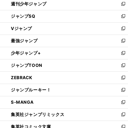
週刊少年ジャンプ
く
新
し
ジャンプSQ
い
新
ウ
し
Vジャンプ
ィ
い
新
ン
ウ
し
最強ジャンプ
ド
ィ
い
新
ウ
ン
ウ
し
少年ジャンプ+
で
ド
ィ
い
新
開
ウ
ン
ウ
し
ジャンプTOON
く
で
ド
ィ
い
新
開
ウ
ン
ウ
し
ZEBRACK
く
で
ド
ィ
い
新
開
ウ
ン
ウ
し
ジャンプルーキー！
く
で
ド
ィ
い
新
開
ウ
ン
ウ
し
S-MANGA
く
で
ド
ィ
い
新
開
ウ
ン
ウ
し
集英社ジャンプリミックス
く
で
ド
ィ
い
新
開
ウ
ン
ウ
し
集英社コミック文庫
く
で
ド
ィ
い
新