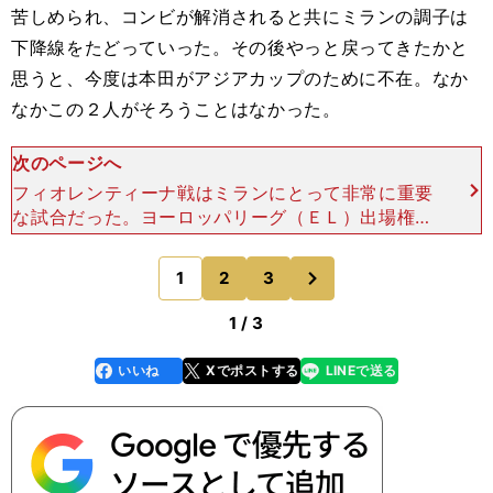
苦しめられ、コンビが解消されると共にミランの調子は
下降線をたどっていった。その後やっと戻ってきたかと
思うと、今度は本田がアジアカップのために不在。なか
なかこの２人がそろうことはなかった。
次のページへ
フィオレンティーナ戦はミランにとって非常に重要
な試合だった。ヨーロッパリーグ（ＥＬ）出場権と
いう目標に向けて、ラストスパートをかけなければ
いけないミランの最初の難関だ。その試合で80分
次
1
2
3
のページへ
間ピッチに残れた
1 / 3
いいね
Xでポストする
LINEで送る
line
faceboo
x
k