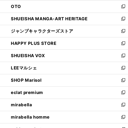
ウ
ン
OTO
で
ド
新
開
ウ
し
SHUEISHA MANGA-ART HERITAGE
く
で
い
新
開
ウ
し
ジャンプキャラクターズストア
く
ィ
い
新
ン
ウ
し
HAPPY PLUS STORE
ド
ィ
い
新
ウ
ン
ウ
し
SHUEISHA VOX
で
ド
ィ
い
新
開
ウ
ン
ウ
し
LEEマルシェ
く
で
ド
ィ
い
新
開
ウ
ン
ウ
し
SHOP Marisol
く
で
ド
ィ
い
新
開
ウ
ン
ウ
し
eclat premium
く
で
ド
ィ
い
新
開
ウ
ン
ウ
し
mirabella
く
で
ド
ィ
い
新
開
ウ
ン
ウ
し
mirabella homme
く
で
ド
ィ
い
新
開
ウ
ン
ウ
し