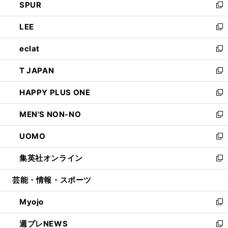
SPUR
で
ド
ィ
い
新
開
ウ
ン
ウ
し
LEE
く
で
ド
ィ
い
新
開
ウ
ン
ウ
し
eclat
く
で
ド
ィ
い
新
開
ウ
ン
ウ
し
T JAPAN
く
で
ド
ィ
い
新
開
ウ
ン
ウ
し
HAPPY PLUS ONE
く
で
ド
ィ
い
新
開
ウ
ン
ウ
し
MEN'S NON-NO
く
で
ド
ィ
い
新
開
ウ
ン
ウ
し
UOMO
く
で
ド
ィ
い
新
開
ウ
ン
ウ
し
集英社オンライン
く
で
ド
ィ
い
新
開
ウ
ン
ウ
し
芸能・情報・スポーツ
く
で
ド
ィ
い
開
ウ
ン
ウ
Myojo
く
で
ド
ィ
新
開
ウ
ン
し
週プレNEWS
く
で
ド
い
新