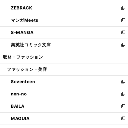
開
ウ
ン
ウ
し
ZEBRACK
く
で
ド
ィ
い
新
開
ウ
ン
ウ
し
マンガMeets
く
で
ド
ィ
い
新
開
ウ
ン
ウ
し
S-MANGA
く
で
ド
ィ
い
新
開
ウ
ン
ウ
し
集英社コミック文庫
く
で
ド
ィ
い
新
開
ウ
ン
ウ
し
取材・ファッション
く
で
ド
ィ
い
開
ウ
ン
ウ
ファッション・美容
く
で
ド
ィ
開
ウ
ン
Seventeen
く
で
ド
新
開
ウ
し
non-no
く
で
い
新
開
ウ
し
BAILA
く
ィ
い
新
ン
ウ
し
MAQUIA
ド
ィ
い
新
ウ
ン
ウ
し