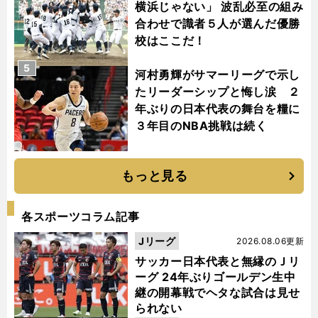
横浜じゃない」 波乱必至の組み
合わせで識者５人が選んだ優勝
校はここだ！
5
河村勇輝がサマーリーグで示し
たリーダーシップと悔し涙 ２
年ぶりの日本代表の舞台を糧に
３年目のNBA挑戦は続く
もっと見る
各スポーツコラム記事
Jリーグ
2026.08.06更新
サッカー日本代表と無縁のＪリ
ーグ 24年ぶりゴールデン生中
継の開幕戦でヘタな試合は見せ
られない