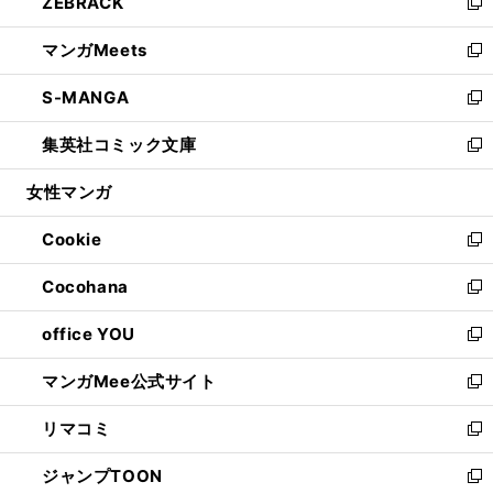
ZEBRACK
く
で
ド
ィ
い
新
開
ウ
ン
ウ
し
マンガMeets
く
で
ド
ィ
い
新
開
ウ
ン
ウ
し
S-MANGA
く
で
ド
ィ
い
新
開
ウ
ン
ウ
し
集英社コミック文庫
く
で
ド
ィ
い
新
開
ウ
ン
ウ
し
女性マンガ
く
で
ド
ィ
い
開
ウ
ン
ウ
Cookie
く
で
ド
ィ
新
開
ウ
ン
し
Cocohana
く
で
ド
い
新
開
ウ
ウ
し
office YOU
く
で
ィ
い
新
開
ン
ウ
し
マンガMee公式サイト
く
ド
ィ
い
新
ウ
ン
ウ
し
リマコミ
で
ド
ィ
い
新
開
ウ
ン
ウ
し
ジャンプTOON
く
で
ド
ィ
い
新