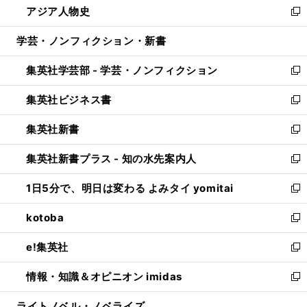
アジア人物史
く
で
ド
ィ
い
新
開
ウ
ン
ウ
し
学芸・ノンフィクション・新書
く
で
ド
ィ
い
開
ウ
ン
ウ
集英社学芸部 - 学芸・ノンフィクション
く
で
ド
ィ
新
開
ウ
ン
し
集英社ビジネス書
く
で
ド
い
新
開
ウ
ウ
し
集英社新書
く
で
ィ
い
新
開
ン
ウ
し
集英社新書プラス - 知の水先案内人
く
ド
ィ
い
新
ウ
ン
ウ
し
1日5分で、明日は変わる よみタイ yomitai
で
ド
ィ
い
新
開
ウ
ン
ウ
し
kotoba
く
で
ド
ィ
い
新
開
ウ
ン
ウ
し
e!集英社
く
で
ド
ィ
い
新
開
ウ
ン
ウ
し
情報・知識＆オピニオン imidas
く
で
ド
ィ
い
新
開
ウ
ン
ウ
し
ライトノベル・ノベライズ
く
で
ド