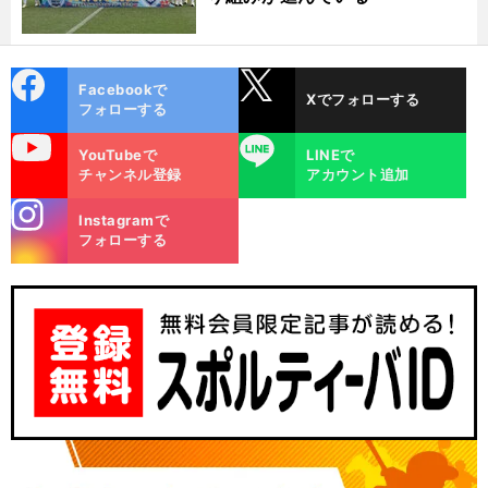
cebo
X
Facebookで
Xでフォローする
ok
フォローする
uTube
LINE
YouTubeで
LINEで
チャンネル登録
アカウント追加
stagra
Instagramで
m
フォローする