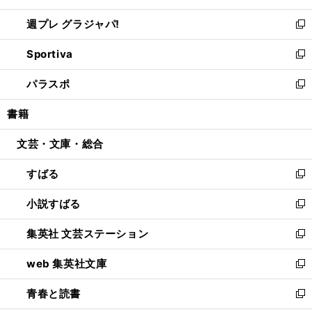
開
ウ
ウ
し
週プレ グラジャパ!
く
で
ィ
い
新
開
ン
ウ
し
Sportiva
く
ド
ィ
い
新
ウ
ン
ウ
し
パラスポ
で
ド
ィ
い
新
開
ウ
ン
ウ
し
書籍
く
で
ド
ィ
い
開
ウ
ン
ウ
文芸・文庫・総合
く
で
ド
ィ
開
ウ
ン
すばる
く
で
ド
新
開
ウ
し
小説すばる
く
で
い
新
開
ウ
し
集英社 文芸ステーション
く
ィ
い
新
ン
ウ
し
web 集英社文庫
ド
ィ
い
新
ウ
ン
ウ
し
青春と読書
で
ド
ィ
い
新
開
ウ
ン
ウ
し