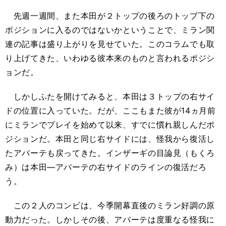
先週一週間、また本田が２トップの後ろのトップ下の
ポジションに入るのではないかということで、ミラン関
連の記事は盛り上がりを見せていた。このコラムでも取
り上げてきた、いわゆる彼本来のものと言われるポジシ
ョンだ。
しかしふたを開けてみると、本田は３トップの右サイ
ドの位置に入っていた。だが、ここもまた彼が14ヵ月前
にミランでプレイを始めて以来、すでに慣れ親しんだポ
ジションだ。本田と同じ右サイドには、怪我から復活し
たアバーテも戻ってきた。インザーギの目論見（もくろ
み）は本田―アバーテの右サイドのラインの復活だろ
う。
この２人のコンビは、今季開幕直後のミラン好調の原
動力だった。しかしその後、アバーテは度重なる怪我に