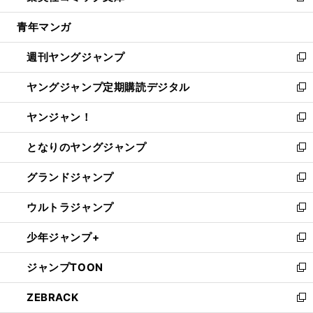
開
ウ
ン
ウ
し
青年マンガ
く
で
ド
ィ
い
開
ウ
ン
ウ
週刊ヤングジャンプ
く
で
ド
ィ
新
開
ウ
ン
し
ヤングジャンプ定期購読デジタル
く
で
ド
い
新
開
ウ
ウ
し
ヤンジャン！
く
で
ィ
い
新
開
ン
ウ
し
となりのヤングジャンプ
く
ド
ィ
い
新
ウ
ン
ウ
し
グランドジャンプ
で
ド
ィ
い
新
開
ウ
ン
ウ
し
ウルトラジャンプ
く
で
ド
ィ
い
新
開
ウ
ン
ウ
し
少年ジャンプ+
く
で
ド
ィ
い
新
開
ウ
ン
ウ
し
ジャンプTOON
く
で
ド
ィ
い
新
開
ウ
ン
ウ
し
ZEBRACK
く
で
ド
ィ
い
新
開
ウ