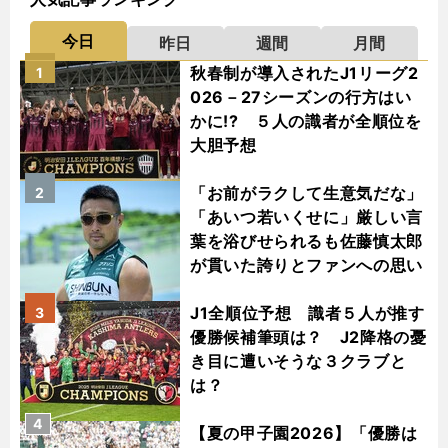
今日
昨日
週間
月間
秋春制が導入されたJ1リーグ2
1
026－27シーズンの行方はい
かに!? ５人の識者が全順位を
大胆予想
「お前がラクして生意気だな」
2
「あいつ若いくせに」厳しい言
葉を浴びせられるも佐藤慎太郎
が貫いた誇りとファンへの思い
J1全順位予想 識者５人が推す
3
優勝候補筆頭は？ J2降格の憂
き目に遭いそうな３クラブと
は？
4
【夏の甲子園2026】「優勝は