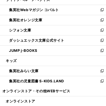
ィ
い
開
ウ
ン
ウ
集英社Webマガジン コバルト
く
で
ド
ィ
新
開
ウ
ン
し
集英社オレンジ文庫
く
で
ド
い
新
開
ウ
ウ
し
シフォン文庫
く
で
ィ
い
新
開
ン
ウ
し
ダッシュエックス文庫公式サイト
く
ド
ィ
い
新
ウ
ン
ウ
し
JUMP j-BOOKS
で
ド
ィ
い
新
開
ウ
ン
ウ
し
キッズ
く
で
ド
ィ
い
開
ウ
ン
ウ
集英社みらい文庫
く
で
ド
ィ
新
開
ウ
ン
し
集英社の児童図書 S-KIDS.LAND
く
で
ド
い
新
開
ウ
ウ
し
オンラインストア・
その他WEBサービス
く
で
ィ
い
開
ン
ウ
オンラインストア
く
ド
ィ