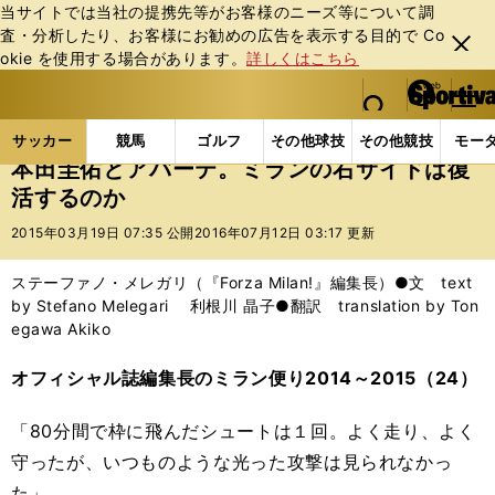
当サイトでは当社の提携先等がお客様のニーズ等について調
査・分析したり、お客様にお勧めの広告を表⽰する⽬的で Co
閉じ
okie を使⽤する場合があります。
詳しくはこちら
る
マイペ
web Sportiva (webスポルティーバ)
検索
メニュ
we
ー
サッカーの記事一覧
海外サッカー
海外サッカー
b
ジ
サッカー
競馬
ゴルフ
その他球技
その他競技
モー
ス
本田圭佑とアバーテ。ミランの右サイドは復
ポ
活するのか
ル
テ
2015年03月19日 07:35 公開
2016年07月12日 03:17 更新
ィ
ー
ステーファノ・メレガリ（『Forza Milan!』編集長）●文 text
バ
by Stefano Melegari 利根川 晶子●翻訳 translation by Ton
egawa Akiko
オフィシャル誌編集長のミラン便り2014～2015（24）
「80分間で枠に飛んだシュートは１回。よく走り、よく
守ったが、いつものような光った攻撃は見られなかっ
た」