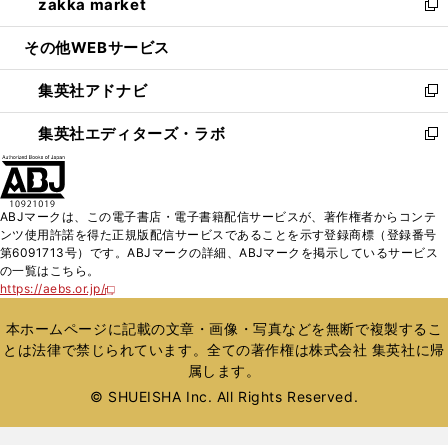
zakka market
く
で
ド
ィ
い
新
開
ウ
ン
ウ
し
その他WEBサービス
く
で
ド
ィ
い
開
ウ
ン
ウ
集英社アドナビ
く
で
ド
ィ
新
開
ウ
ン
し
集英社エディターズ・ラボ
く
で
ド
い
新
開
ウ
ウ
し
く
で
ィ
い
開
ン
ウ
ABJマークは、この電子書店・電子書籍配信サービスが、著作権者からコンテ
く
ド
ィ
ンツ使用許諾を得た正規版配信サービスであることを示す登録商標（登録番号
ウ
ン
第6091713号）です。ABJマークの詳細、ABJマークを掲示しているサービス
で
ド
の一覧はこちら。
開
ウ
https://aebs.or.jp/
新
く
で
し
い
開
本ホームページに記載の文章・画像・写真などを無断で複製するこ
ウ
く
とは法律で禁じられています。全ての著作権は株式会社 集英社に帰
ィ
属します。
ン
ド
© SHUEISHA Inc. All Rights Reserved.
ウ
で
開