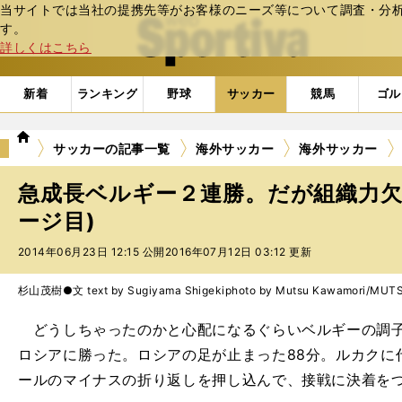
当サイトでは当社の提携先等がお客様のニーズ等について調査・分析し
web Sportiva (webスポルティーバ)
す。
詳しくはこちら
新着
ランキング
野球
サッカー
競馬
ゴル
we
サッカーの記事一覧
海外サッカー
海外サッカー
b
ス
急成長ベルギー２連勝。だが組織力欠
ポ
ル
ージ目)
テ
2014年06月23日 12:15 公開
2016年07月12日 03:12 更新
ィ
ー
バ
杉山茂樹●文 text by Sugiyama Shigeki
photo by Mutsu Kawamori/MU
どうしちゃったのかと心配になるぐらいベルギーの調子
ロシアに勝った。ロシアの足が止まった88分。ルカクに
ールのマイナスの折り返しを押し込んで、接戦に決着を