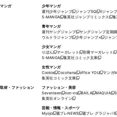
ィ
ウ
マンガ
少年マンガ
ン
ィ
週刊少年ジャンプ
ジャンプSQ
Vジャン
ド
ン
新
新
S-MANGA
集英社ジャンプリミックス
集
ウ
ド
新
し
し
新
で
ウ
し
い
い
し
青年マンガ
開
で
い
ウ
ウ
い
週刊ヤングジャンプ
ヤングジャンプ定期
新
く
開
ウ
ィ
ィ
ウ
ウルトラジャンプ
少年ジャンプ+
ジャン
新
し
新
く
ィ
ン
ン
ィ
し
い
し
ン
ド
ド
ン
少女マンガ
い
ウ
い
ド
ウ
ウ
ド
りぼん
マーガレット
別冊マーガレット
新
新
新
ウ
ィ
ウ
ウ
で
で
ウ
S-MANGA
集英社コミック文庫
し
新
し
新
ィ
ン
ィ
で
開
開
で
い
し
い
し
ン
ド
ン
女性マンガ
開
く
く
開
ウ
い
ウ
い
ド
ウ
ド
Cookie
Cocohana
office YOU
マンガM
く
く
新
新
新
ィ
ウ
ィ
ウ
ウ
で
ウ
集英社コミック文庫
し
新
し
し
ン
ィ
ン
ィ
で
開
で
い
し
い
い
ド
ン
ド
ン
取材・ファッション
ファッション・美容
開
く
開
ウ
い
ウ
ウ
ウ
ド
ウ
ド
Seventeen
non-no
BAILA
MAQUIA
S
く
く
新
新
新
新
ィ
ウ
ィ
ィ
で
ウ
で
ウ
集英社オンライン
し
新
し
し
し
ン
ィ
ン
ン
開
で
開
で
い
し
い
い
い
ド
ン
ド
ド
芸能・情報・スポーツ
く
開
く
開
ウ
い
ウ
ウ
ウ
ウ
ド
ウ
ウ
Myojo
週プレNEWS
週プレ グラジャパ!
く
く
新
新
新
ィ
ウ
ィ
ィ
ィ