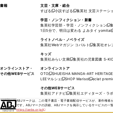
で
ウ
で
で
し
し
ン
ィ
ン
ン
ン
書籍
文芸・文庫・総合
開
で
開
開
い
い
ド
ン
ド
ド
ド
すばる
小説すばる
集英社 文芸ステーシ
く
開
く
く
新
新
ウ
ウ
ウ
ド
ウ
ウ
ウ
く
し
し
ィ
ィ
学芸・ノンフィクション・新書
で
ウ
で
で
で
い
い
ン
ン
集英社学芸部 - 学芸・ノンフィクション
開
で
開
開
開
新
ウ
ウ
ド
ド
1日5分で、明日は変わる よみタイ yomitai
く
開
く
く
く
し
新
ィ
ィ
ウ
ウ
く
い
ン
ン
ライトノベル・ノベライズ
で
で
ウ
ド
ド
集英社Webマガジン コバルト
集英社オレ
開
開
新
ィ
ウ
ウ
く
く
し
ン
キッズ
で
で
い
ド
集英社みらい文庫
集英社の児童図書 S-KID
開
開
新
ウ
ウ
く
く
し
ィ
オンラインストア・
オンラインストア
で
い
ン
その他WEBサービス
OTO
SHUEISHA MANGA-ART HERITAGE
開
新
ウ
ド
LEEマルシェ
SHOP Marisol
eclat prem
く
し
新
新
ィ
ウ
い
し
し
ン
その他WEBサービス
で
ウ
い
い
ド
集英社アドナビ
集英社エディターズ・ラ
開
新
ィ
ウ
ウ
ウ
く
し
ABJマークは、この電子書店・電子書籍配信サービスが、著作権者か
ン
ィ
ィ
で
い
です。ABJマークの詳細、ABJマークを掲示しているサービスの一
ド
ン
ン
開
https://aebs.or.jp/
ウ
新
ウ
ド
ド