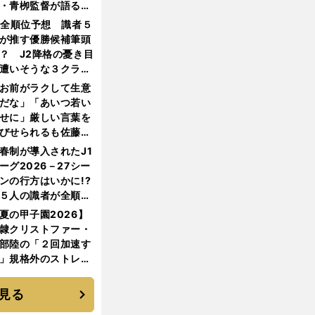
・青栁監督が語る
機動破壊」はこうし
1全順位予想 識者５
生まれた
が推す優勝候補筆頭
？ J2降格の憂き目
遭いそうな３クラブ
は？
お前がラクして生意
だな」「あいつ若い
せに」厳しい言葉を
びせられるも佐藤慎
郎が貫いた誇りとフ
春制が導入されたJ1
ンへの思い
ーグ2026－27シー
ンの行方はいかに!?
５人の識者が全順位
大胆予想
夏の甲子園2026】
隷クリストファー・
部陸の「２回加速す
」規格外のストレー
 それでもプロではな
大学進学を選ぶ理由
見る