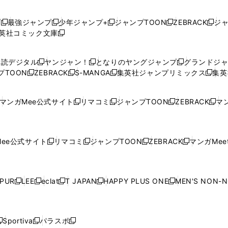
プ
最強ジャンプ
少年ジャンプ+
ジャンプTOON
ZEBRACK
ジ
新
新
新
新
新
英社コミック文庫
し
新
し
し
し
し
い
い
し
い
い
い
ウ
ウ
い
ウ
ウ
ウ
購読デジタル
ヤンジャン！
となりのヤングジャンプ
グランドジ
新
新
新
ィ
ィ
ウ
ィ
ィ
ィ
プTOON
ZEBRACK
S-MANGA
集英社ジャンプリミックス
集英
新
し
新
し
新
し
新
ン
ン
ィ
ン
ン
ン
し
い
し
い
し
い
し
ド
ド
ン
ド
ド
ド
い
ウ
い
ウ
い
ウ
い
ウ
ウ
ド
ウ
ウ
ウ
マンガMee公式サイト
リマコミ
ジャンプTOON
ZEBRACK
マン
新
新
新
新
ウ
ィ
ウ
ィ
ウ
ィ
ウ
で
で
ウ
で
で
で
し
し
し
し
し
ィ
ン
ィ
ン
ィ
ン
ィ
開
開
で
開
開
開
い
い
い
い
い
ン
ド
ン
ド
ン
ド
ン
く
く
開
く
く
く
ウ
ウ
ウ
ウ
ウ
ド
ウ
ド
ウ
ド
ウ
ド
ee公式サイト
リマコミ
ジャンプTOON
ZEBRACK
マンガMeet
く
新
新
新
新
ィ
ィ
ィ
ィ
ィ
ウ
で
ウ
で
ウ
で
ウ
し
し
し
し
ン
ン
ン
ン
ン
で
開
で
開
で
開
で
い
い
い
い
ド
ド
ド
ド
ド
開
く
開
く
開
く
開
ウ
ウ
ウ
ウ
ウ
ウ
ウ
ウ
ウ
PUR
LEE
eclat
T JAPAN
HAPPY PLUS ONE
MEN'S NON-
く
く
く
く
新
新
新
新
新
ィ
ィ
ィ
ィ
で
で
で
で
で
し
し
し
し
し
ン
ン
ン
ン
開
開
開
開
開
い
い
い
い
い
ド
ド
ド
ド
く
く
く
く
く
ウ
ウ
ウ
ウ
ウ
ウ
ウ
ウ
ウ
Sportiva
パラスポ
新
新
ィ
ィ
ィ
ィ
ィ