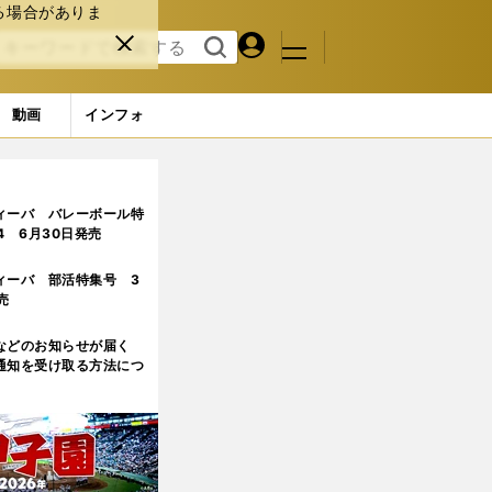
る場合がありま
マイペ
閉じ
検索
メニュ
ー
る
す
ジ
る
動画
インフォ
目
ィーバ バレーボール特
.4 6月30日発売
ィーバ 部活特集号 3
売
などのお知らせが届く
通知を受け取る方法につ