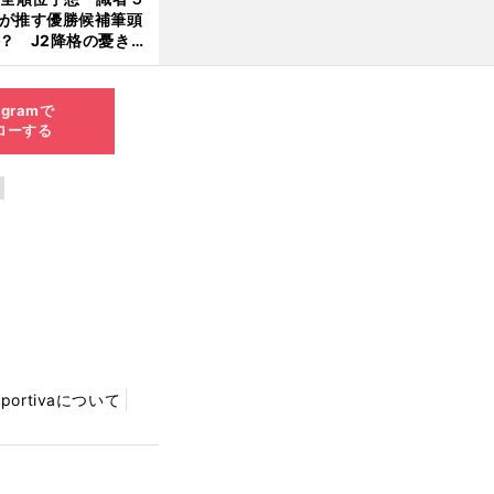
が推す優勝候補筆頭
？ J2降格の憂き目
遭いそうな３クラブ
は？
agramで
ローする
Sportivaについて