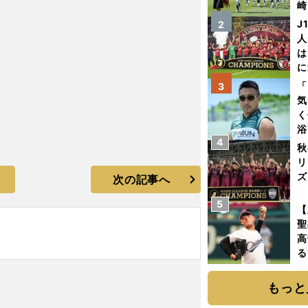
崎
「
J
2
て
人
は
に
と
「
3
気
く
浴
4
太
秋
ァ
リ
ズ
次の記事へ
5
を
【
聖
高
る
ト
く
もっと