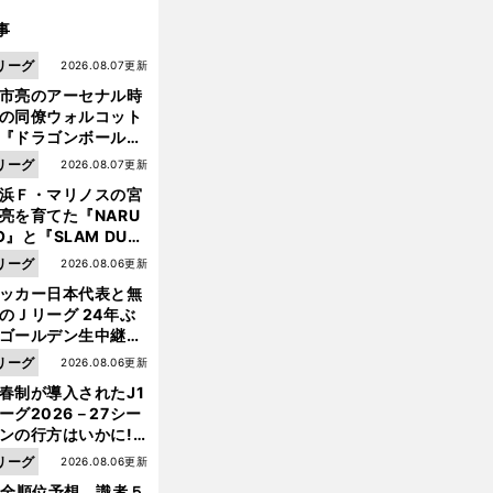
事
リーグ
2026.08.07更新
市亮のアーセナル時
の同僚ウォルコット
『ドラゴンボール』
大好き ポドルスキは
リーグ
2026.08.07更新
向小次郎に憧れてい
浜Ｆ・マリノスの宮
亮を育てた『NARU
O』と『SLAM DUN
』 中京大中京の同
リーグ
2026.08.06更新
生・木原龍一は"ジ
ッカー日本代表と無
攻
？
ンプ係"だった
撃サッカーを放棄
オランダは変わってしまったのか
のＪリーグ 24年ぶ
ゴールデン生中継の
幕戦でヘタな試合は
リーグ
2026.08.06更新
せられない
春制が導入されたJ1
ーグ2026－27シー
ンの行方はいかに!?
５人の識者が全順位
リーグ
2026.08.06更新
大胆予想
1全順位予想 識者５