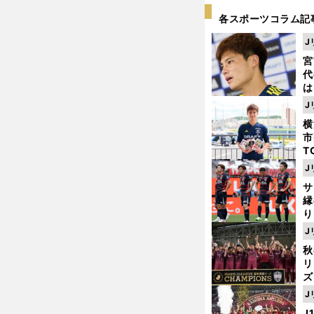
各スポーツコラム記
J
宮
代
は
が
J
日
横
た
市
T
K
J
級
サ
ャ
縁
り
開
J
見
秋
リ
ズ
J
を
J