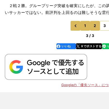
２戦２勝。グループリーグ突破を確実にしたが、この調
いサッカーではない。前評判を上回るのは難しそうな雲
1
2
3
のページへ
前
3 / 3
いいね
Xでポストする
line
faceboo
x
k
Googleの「優先ソース」に