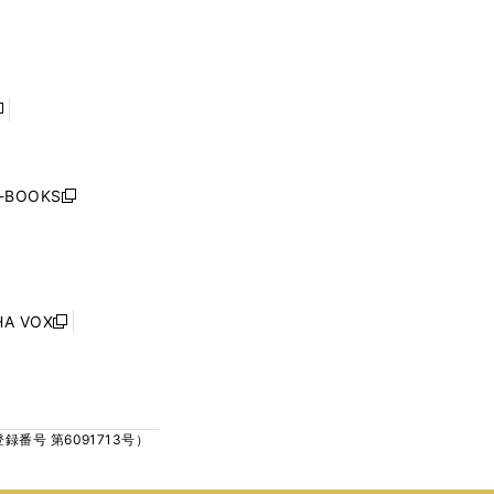
で
で
ン
ン
開
開
ド
ド
く
く
ウ
ウ
で
で
開
開
く
く
し
い
ウ
j-BOOKS
新
ィ
し
ン
い
ド
ウ
ウ
ィ
で
ン
HA VOX
開
新
ド
く
し
ウ
い
で
ウ
開
ィ
く
号 第6091713号）
ン
ド
ウ