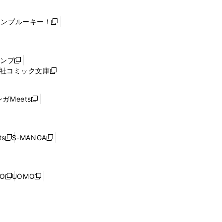
ャンプルーキー！
新
し
い
ウ
ャンプ
新
ィ
社コミック文庫
し
新
ン
い
し
ド
ウ
い
ウ
ガMeets
新
ィ
ウ
で
し
ン
ィ
開
い
ド
ン
く
ウ
ウ
ド
s
S-MANGA
新
新
ィ
で
ウ
し
し
ン
開
で
い
い
ド
く
開
ウ
ウ
ウ
NO
UOMO
く
新
新
ィ
ィ
で
し
し
ン
ン
開
い
い
ド
ド
く
ウ
ウ
ウ
ウ
ィ
ィ