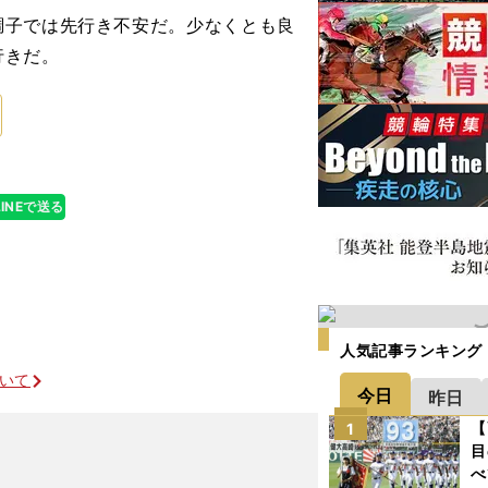
子では先行き不安だ。少なくとも良
行きだ。
LINEで送る
人気記事ランキング
ついて
今日
昨日
【
1
目
べ