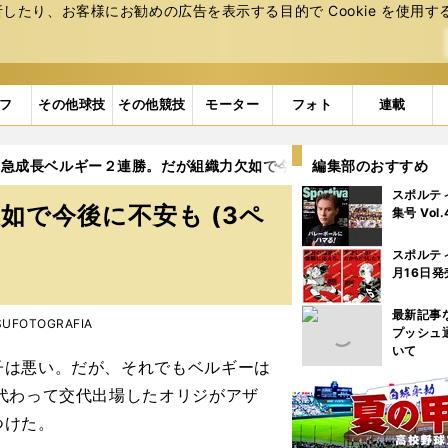
たり、お客様にお勧めの広告を表⽰する⽬的で Cookie を使⽤す
フ
その他球技
その他競技
モーター
フォト
連載
急成長ベルギー２連勝。だが組織力欠如で今後に不安も
編集部のおすすめ
3ページ
スポルテ
如で今後に不安も (3ペ
集号 Vol
スポルテ
月16日発
最新記事
TSUFOTOGRAFIA
プッシュ
いて
は悪い。だが、それでもベルギーは
代わって交代出場したオリジがアザ
つけた。