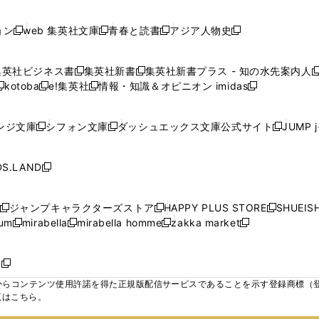
で
で
で
で
し
し
し
ン
ン
ン
ン
ン
開
開
開
開
い
い
い
ド
ド
ド
ド
ド
ョン
web 集英社文庫
青春と読書
アジア人物史
く
く
く
く
新
新
新
新
ウ
ウ
ウ
ウ
ウ
ウ
ウ
ウ
し
し
し
し
ィ
ィ
ィ
で
で
で
で
で
い
い
い
い
ン
ン
ン
集英社ビジネス書
集英社新書
集英社新書プラス - 知の水先案内人
開
開
開
開
開
新
新
新
ウ
ウ
ウ
ウ
ド
ド
ド
kotoba
e!集英社
情報・知識＆オピニオン imidas
く
く
く
く
く
新
し
新
し
新
ィ
ィ
ィ
ィ
ウ
ウ
ウ
し
し
い
し
い
し
ン
ン
ン
ン
で
で
で
い
い
ウ
い
ウ
い
ド
ド
ド
ド
ンジ文庫
シフォン文庫
ダッシュエックス文庫公式サイト
JUMP 
開
開
開
新
新
新
ウ
ウ
ィ
ウ
ィ
ウ
ウ
ウ
ウ
ウ
く
く
く
し
し
し
ィ
ィ
ン
ィ
ン
ィ
で
で
で
で
い
い
い
ン
ン
ド
ン
ド
ン
S.LAND
開
開
開
開
新
ウ
ウ
ウ
ド
ド
ウ
ド
ウ
ド
く
く
く
く
し
ィ
ィ
ィ
ウ
ウ
で
ウ
で
ウ
い
ン
ン
ン
ジャンプキャラクターズストア
HAPPY PLUS STORE
SHUEIS
で
で
開
で
開
で
新
新
新
ウ
ド
ド
ド
ium
mirabella
mirabella homme
zakka market
開
開
く
開
く
開
し
新
新
新
し
新
し
ィ
ウ
ウ
ウ
く
く
く
く
い
し
し
い
し
し
い
ン
で
で
で
ウ
い
い
ウ
い
い
ウ
ド
ボ
開
開
開
新
ィ
ウ
ウ
ィ
ウ
ウ
ィ
ウ
く
く
く
し
らコンテンツ使用許諾を得た正規版配信サービスであることを示す登録商標（登録番
ン
ィ
ィ
ン
ィ
ィ
ン
で
い
覧はこちら。
ド
ン
ン
ド
ン
ン
ド
開
ウ
ウ
ド
ド
ウ
ド
ド
ウ