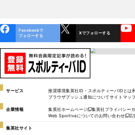
ebo
X
YouTube
Facebookで
Xでフォローする
ok
フォローする
サービス
推奨環境
集英社ID・スポルティーバIDとは
ブラウザプッシュ通知について
サイトマッ
企業情報
集英社ホームページ
集英社プライバシー
新
Web Sportivaについてのお問い合わせ
広
し
新
い
し
集英社サイト
ウ
い