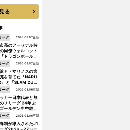
優勝校はここだ！
見る
事
リーグ
2026.08.07更新
市亮のアーセナル時
の同僚ウォルコット
『ドラゴンボール』
大好き ポドルスキは
リーグ
2026.08.07更新
向小次郎に憧れてい
浜Ｆ・マリノスの宮
亮を育てた『NARU
O』と『SLAM DUN
』 中京大中京の同
前
リーグ
2026.08.06更新
へ
生・木原龍一は"ジ
ッカー日本代表と無
ンプ係"だった
のＪリーグ 24年ぶ
ゴールデン生中継の
幕戦でヘタな試合は
リーグ
2026.08.06更新
せられない
春制が導入されたJ1
ーグ2026－27シー