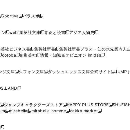
し
し
し
し
し
ン
ン
ン
ン
開
開
開
開
開
い
い
い
い
い
ド
ド
ド
ド
く
く
く
く
く
ウ
ウ
ウ
ウ
ウ
ウ
ウ
ウ
ウ
Sportiva
パラスポ
新
新
ィ
ィ
ィ
ィ
ィ
で
で
で
で
し
し
し
ン
ン
ン
ン
ン
開
開
開
開
い
い
い
ド
ド
ド
ド
ド
ョン
web 集英社文庫
青春と読書
アジア人物史
く
く
く
く
新
新
新
新
ウ
ウ
ウ
ウ
ウ
ウ
ウ
ウ
し
し
し
し
ィ
ィ
ィ
で
で
で
で
で
い
い
い
い
ン
ン
ン
集英社ビジネス書
集英社新書
集英社新書プラス - 知の水先案内人
開
開
開
開
開
新
新
新
ウ
ウ
ウ
ウ
ド
ド
ド
kotoba
e!集英社
情報・知識＆オピニオン imidas
く
く
く
く
く
新
し
新
し
新
ィ
ィ
ィ
ィ
ウ
ウ
ウ
し
し
い
し
い
し
ン
ン
ン
ン
で
で
で
い
い
ウ
い
ウ
い
ド
ド
ド
ド
ンジ文庫
シフォン文庫
ダッシュエックス文庫公式サイト
JUMP 
開
開
開
新
新
新
ウ
ウ
ィ
ウ
ィ
ウ
ウ
ウ
ウ
ウ
く
く
く
し
し
し
ィ
ィ
ン
ィ
ン
ィ
で
で
で
で
い
い
い
ン
ン
ド
ン
ド
ン
S.LAND
開
開
開
開
新
ウ
ウ
ウ
ド
ド
ウ
ド
ウ
ド
く
く
く
く
し
ィ
ィ
ィ
ウ
ウ
で
ウ
で
ウ
い
ン
ン
ン
ジャンプキャラクターズストア
HAPPY PLUS STORE
SHUEIS
で
で
開
で
開
で
新
新
新
ウ
ド
ド
ド
ium
mirabella
mirabella homme
zakka market
開
開
く
開
く
開
し
新
新
新
し
新
し
ィ
ウ
ウ
ウ
く
く
く
く
い
し
し
い
し
し
い
ン
で
で
で
ウ
い
い
ウ
い
い
ウ
ド
ボ
開
開
開
新