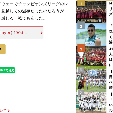
アウェーでチャンピオンズリーグのレ
秋
1
リ
を見越しての温存だったのだろうが、
ズ
を感じる一戦でもあった。
を
「
2
気
layer('100d8i
く
39FA4AEA62E
浴
次
太
J
3
ァ
人
は
に
4
と
LINEで送る
【
目
べ
崎
5
「
【
て
「
い
わ
ついて