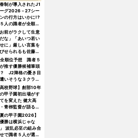
春制が導入されたJ1
ーグ2026－27シー
ンの行方はいかに!?
５人の識者が全順位
大胆予想
お前がラクして生意
だな」「あいつ若い
せに」厳しい言葉を
びせられるも佐藤慎
郎が貫いた誇りとフ
1全順位予想 識者５
ンへの思い
が推す優勝候補筆頭
？ J2降格の憂き目
遭いそうな３クラブ
は？
高校野球】創部10年
の甲子園初出場がす
てを変えた 健大高
・青栁監督が語る
機動破壊」はこうし
夏の甲子園2026】
生まれた
優勝は横浜じゃな
」 波乱必至の組み合
せで識者５人が選ん