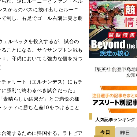
けられ、逆にルーニーとファン・ペル
ンスからのパスに抜け出したルーニ
いて制し、右足でゴール右隅に突き刺
ウェルベックを投入するが、試合の
けることになる。サウサンプトン戦も
ンＵ。守備においても強力な個を持つ
だ
チャリート（エルナンデス）にもチ
けに勝利で終わるべき試合だった」
「素晴らしい結果だ」とご満悦の様
・シティに勝ち点差10をつけること
人気記事ランキング
今日
昨日
合流するために帰国する。ラトビア