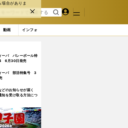
る場合がありま
マイペ
閉じ
検索
メニュ
ー
る
す
ジ
る
動画
インフォ
点
2ページ目
ィーバ バレーボール特
.4 6月30日発売
ィーバ 部活特集号 3
売
などのお知らせが届く
通知を受け取る方法につ