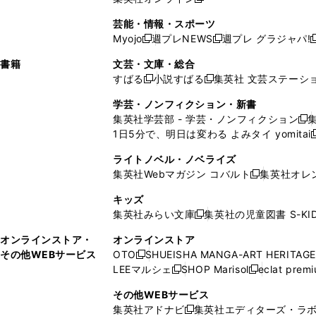
し
新
し
し
し
ン
ィ
ン
ン
開
で
開
で
い
し
い
い
い
ド
ン
ド
ド
芸能・情報・スポーツ
く
開
く
開
ウ
い
ウ
ウ
ウ
ウ
ド
ウ
ウ
Myojo
週プレNEWS
週プレ グラジャパ!
く
く
新
新
新
ィ
ウ
ィ
ィ
ィ
で
ウ
で
で
し
し
ン
ィ
ン
ン
ン
書籍
文芸・文庫・総合
開
で
開
開
い
い
ド
ン
ド
ド
ド
すばる
小説すばる
集英社 文芸ステーシ
く
開
く
く
新
新
ウ
ウ
ウ
ド
ウ
ウ
ウ
く
し
し
ィ
ィ
学芸・ノンフィクション・新書
で
ウ
で
で
で
い
い
ン
ン
集英社学芸部 - 学芸・ノンフィクション
開
で
開
開
開
新
ウ
ウ
ド
ド
1日5分で、明日は変わる よみタイ yomitai
く
開
く
く
く
し
新
ィ
ィ
ウ
ウ
く
い
ン
ン
ライトノベル・ノベライズ
で
で
ウ
ド
ド
集英社Webマガジン コバルト
集英社オレ
開
開
新
ィ
ウ
ウ
く
く
し
ン
キッズ
で
で
い
ド
集英社みらい文庫
集英社の児童図書 S-KID
開
開
新
ウ
ウ
く
く
し
ィ
オンラインストア・
オンラインストア
で
い
ン
その他WEBサービス
OTO
SHUEISHA MANGA-ART HERITAGE
開
新
ウ
ド
LEEマルシェ
SHOP Marisol
eclat prem
く
し
新
新
ィ
ウ
い
し
し
ン
その他WEBサービス
で
ウ
い
い
ド
集英社アドナビ
集英社エディターズ・ラ
開
新