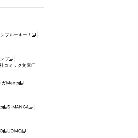
ャンプルーキー！
新
し
い
ウ
ャンプ
新
ィ
社コミック文庫
し
新
ン
い
し
ド
ウ
い
ウ
ガMeets
新
ィ
ウ
で
し
ン
ィ
開
い
ド
ン
く
ウ
ウ
ド
s
S-MANGA
新
新
ィ
で
ウ
し
し
ン
開
で
い
い
ド
く
開
ウ
ウ
ウ
NO
UOMO
く
新
新
ィ
ィ
で