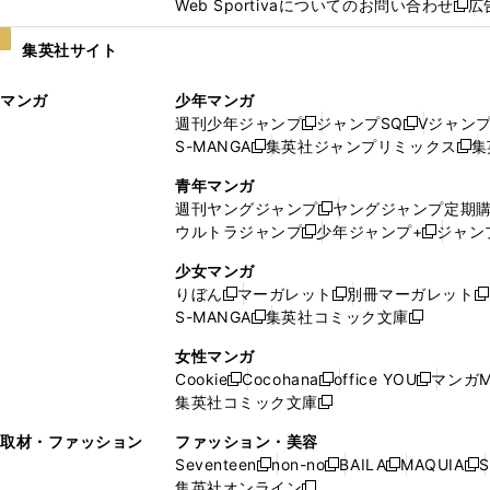
Web Sportivaについてのお問い合わせ
広
し
新
い
し
集英社サイト
ウ
い
ィ
ウ
マンガ
少年マンガ
ン
ィ
週刊少年ジャンプ
ジャンプSQ
Vジャン
ド
ン
新
新
S-MANGA
集英社ジャンプリミックス
集
ウ
ド
新
し
し
新
で
ウ
し
い
い
し
青年マンガ
開
で
い
ウ
ウ
い
週刊ヤングジャンプ
ヤングジャンプ定期
新
く
開
ウ
ィ
ィ
ウ
ウルトラジャンプ
少年ジャンプ+
ジャン
新
し
新
く
ィ
ン
ン
ィ
し
い
し
ン
ド
ド
ン
少女マンガ
い
ウ
い
ド
ウ
ウ
ド
りぼん
マーガレット
別冊マーガレット
新
新
新
ウ
ィ
ウ
ウ
で
で
ウ
S-MANGA
集英社コミック文庫
し
新
し
新
ィ
ン
ィ
で
開
開
で
い
し
い
し
ン
ド
ン
女性マンガ
開
く
く
開
ウ
い
ウ
い
ド
ウ
ド
Cookie
Cocohana
office YOU
マンガM
く
く
新
新
新
ィ
ウ
ィ
ウ
ウ
で
ウ
集英社コミック文庫
し
新
し
し
ン
ィ
ン
ィ
で
開
で
い
し
い
い
ド
ン
ド
ン
取材・ファッション
ファッション・美容
開
く
開
ウ
い
ウ
ウ
ウ
ド
ウ
ド
Seventeen
non-no
BAILA
MAQUIA
S
く
く
新
新
新
新
ィ
ウ
ィ
ィ
で
ウ
で
ウ
集英社オンライン