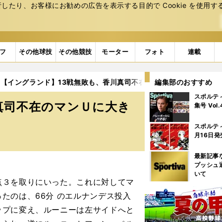
たり、お客様にお勧めの広告を表⽰する⽬的で Cookie を使⽤す
フ
その他球技
その他競技
モーター
フォト
連載
【イングランド】13戦無敗も、香川真司不在のマンＵに大きな問題
編集部のおすすめ
スポルテ
真司不在のマンＵに大き
集号 Vol
スポルテ
月16日発
最新記事
プッシュ
いて
３を取りにいった。これに対してマ
たのは、66分 のエルナンデス投入
ップに変え、ルーニーは左サイドへと