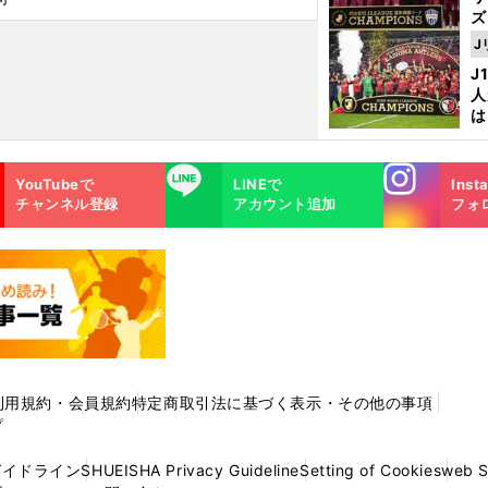
ズ
J
を
J
人
は
に
と
Instagra
LINE
YouTubeで
LINEで
Inst
m
チャンネル登録
アカウント追加
フォ
利用規約・会員規約
特定商取引法に基づく表示・その他の事項
プ
ガイドライン
SHUEISHA Privacy Guideline
Setting of Cookies
web 