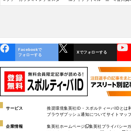
ebo
X
YouTube
Facebookで
Xでフォローする
ok
フォローする
サービス
推奨環境
集英社ID・スポルティーバIDとは
ブラウザプッシュ通知について
サイトマッ
企業情報
集英社ホームページ
集英社プライバシー
新