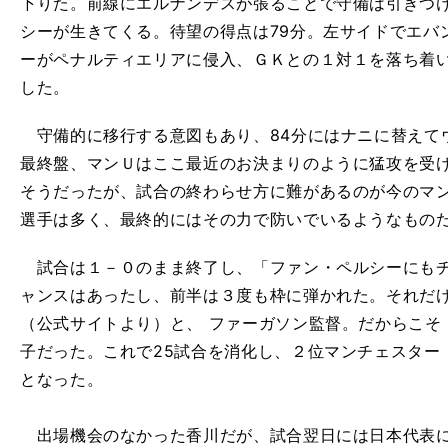
下りた。前線にエルナンデスが張ることで守備は引きつ
シーが生きてくる。待望の得点は79分。左サイドでエバ
ーがペナルティエリアに侵入、ＧＫとの１対１を落ち着
した。
守備的に移行する意図もあり、84分にはナニに替えて
最終盤、マンＵはここ最近のお決まりのように猛攻を受
そうだったが、試合の終わらせ方に難があるのが今のマ
選手は多く、最終的にはその力で防いでいるようなもの
試合は１－０のまま終了し、「ファン・ペルシーにもチ
ャンスはあったし、前半は３度も枠に弾かれた。それだ
（公式サイトより）と、 ファーガソン監督。だからこそ
子だった。これで25試合を消化し、２位マンチェスター
となった。
出場機会のなかった香川だが、試合翌日には日本代表に