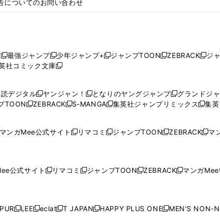
告についてのお問い合わせ
プ
最強ジャンプ
少年ジャンプ+
ジャンプTOON
ZEBRACK
ジ
新
新
新
新
新
英社コミック文庫
し
新
し
し
し
し
い
い
し
い
い
い
ウ
ウ
い
ウ
ウ
ウ
購読デジタル
ヤンジャン！
となりのヤングジャンプ
グランドジ
新
新
新
ィ
ィ
ウ
ィ
ィ
ィ
プTOON
ZEBRACK
S-MANGA
集英社ジャンプリミックス
集英
新
し
新
し
新
し
新
ン
ン
ィ
ン
ン
ン
し
い
し
い
し
い
し
ド
ド
ン
ド
ド
ド
い
ウ
い
ウ
い
ウ
い
ウ
ウ
ド
ウ
ウ
ウ
マンガMee公式サイト
リマコミ
ジャンプTOON
ZEBRACK
マン
新
新
新
新
ウ
ィ
ウ
ィ
ウ
ィ
ウ
で
で
ウ
で
で
で
し
し
し
し
し
ィ
ン
ィ
ン
ィ
ン
ィ
開
開
で
開
開
開
い
い
い
い
い
ン
ド
ン
ド
ン
ド
ン
く
く
開
く
く
く
ウ
ウ
ウ
ウ
ウ
ド
ウ
ド
ウ
ド
ウ
ド
ee公式サイト
リマコミ
ジャンプTOON
ZEBRACK
マンガMeet
く
新
新
新
新
ィ
ィ
ィ
ィ
ィ
ウ
で
ウ
で
ウ
で
ウ
し
し
し
し
ン
ン
ン
ン
ン
で
開
で
開
で
開
で
い
い
い
い
ド
ド
ド
ド
ド
開
く
開
く
開
く
開
ウ
ウ
ウ
ウ
ウ
ウ
ウ
ウ
ウ
PUR
LEE
eclat
T JAPAN
HAPPY PLUS ONE
MEN'S NON-
く
く
く
く
新
新
新
新
新
ィ
ィ
ィ
ィ
で
で
で
で
で