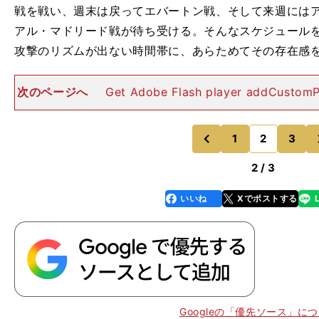
戦を戦い、週末は戻ってエバートン戦、そして来週には
アル・マドリード戦が待ち受ける。そんなスケジュール
攻撃のリズムが出ない時間帯に、あらためてその存在感
次のページへ
Get Adobe Flash player addCustomP
3j91ok41vhgsaqmj8qwr', 'F4433F395A264E1A965
1
2
3
のページへ
のページへ
前
2 / 3
いいね
Xでポストする
line
faceboo
x
k
Googleの「優先ソース」に