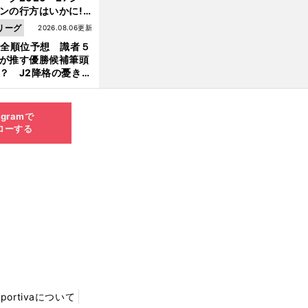
ンの行方はいかに!?
５人の識者が全順位
リーグ
2026.08.06更新
大胆予想
1全順位予想 識者５
が推す優勝候補筆頭
？ J2降格の憂き目
遭いそうな３クラブ
は？
agramで
ローする
Sportivaについて