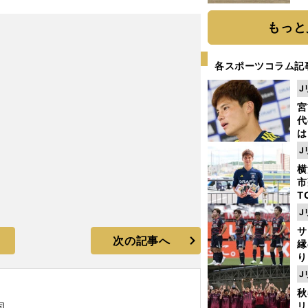
だ
もっと
各スポーツコラム記
J
宮
代
は
が
J
日
横
た
市
T
K
J
級
サ
ャ
次の記事へ
縁
り
開
J
見
秋
リ
司