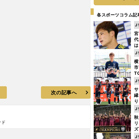
各スポーツコラム記
J
宮
代
は
が
J
日
横
た
市
T
K
J
級
サ
ャ
次の記事へ
縁
り
開
J
見
秋
ウド
リ
ズ
J