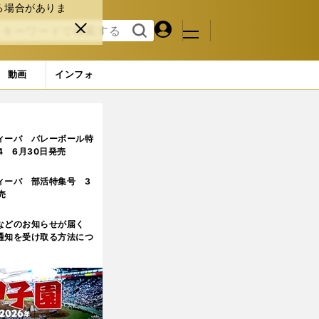
る場合がありま
マイペ
閉じ
検索
メニュ
ー
る
す
ジ
る
動画
インフォ
なる？
3ページ目
ィーバ バレーボール特
.4 6月30日発売
ィーバ 部活特集号 3
売
などのお知らせが届く
通知を受け取る方法につ