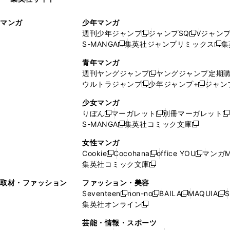
ウ
い
ィ
ウ
マンガ
少年マンガ
ン
ィ
週刊少年ジャンプ
ジャンプSQ
Vジャン
ド
ン
新
新
S-MANGA
集英社ジャンプリミックス
集
ウ
ド
新
し
し
新
で
ウ
し
い
い
し
青年マンガ
開
で
い
ウ
ウ
い
週刊ヤングジャンプ
ヤングジャンプ定期
新
く
開
ウ
ィ
ィ
ウ
ウルトラジャンプ
少年ジャンプ+
ジャン
新
し
新
く
ィ
ン
ン
ィ
し
い
し
ン
ド
ド
ン
少女マンガ
い
ウ
い
ド
ウ
ウ
ド
りぼん
マーガレット
別冊マーガレット
新
新
新
ウ
ィ
ウ
ウ
で
で
ウ
S-MANGA
集英社コミック文庫
し
新
し
新
ィ
ン
ィ
で
開
開
で
い
し
い
し
ン
ド
ン
女性マンガ
開
く
く
開
ウ
い
ウ
い
ド
ウ
ド
Cookie
Cocohana
office YOU
マンガM
く
く
新
新
新
ィ
ウ
ィ
ウ
ウ
で
ウ
集英社コミック文庫
し
新
し
し
ン
ィ
ン
ィ
で
開
で
い
し
い
い
ド
ン
ド
ン
取材・ファッション
ファッション・美容
開
く
開
ウ
い
ウ
ウ
ウ
ド
ウ
ド
Seventeen
non-no
BAILA
MAQUIA
S
く
く
新
新
新
新
ィ
ウ
ィ
ィ
で
ウ
で
ウ
集英社オンライン
し
新
し
し
し
ン
ィ
ン
ン
開
で
開
で
い
し
い
い
い
ド
ン
ド
ド
芸能・情報・スポーツ
く
開
く
開
ウ
い
ウ
ウ
ウ