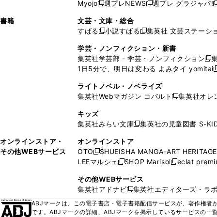
ウ
ド
ウ
ウ
Myojo
週プレNEWS
週プレ グラジャパ!
く
く
新
新
新
ィ
ウ
ィ
ィ
ィ
で
ウ
で
で
し
し
ン
ィ
ン
ン
ン
書籍
文芸・文庫・総合
開
で
開
開
い
い
ド
ン
ド
ド
ド
すばる
小説すばる
集英社 文芸ステーシ
く
開
く
く
新
新
ウ
ウ
ウ
ド
ウ
ウ
ウ
く
し
し
ィ
ィ
学芸・ノンフィクション・新書
で
ウ
で
で
で
い
い
ン
ン
集英社学芸部 - 学芸・ノンフィクション
開
で
開
開
開
新
ウ
ウ
ド
ド
1日5分で、明日は変わる よみタイ yomitai
く
開
く
く
く
し
新
ィ
ィ
ウ
ウ
く
い
ン
ン
ライトノベル・ノベライズ
で
で
ウ
ド
ド
集英社Webマガジン コバルト
集英社オレ
開
開
新
ィ
ウ
ウ
く
く
し
ン
キッズ
で
で
い
ド
集英社みらい文庫
集英社の児童図書 S-KID
開
開
新
ウ
ウ
く
く
し
ィ
オンラインストア・
オンラインストア
で
い
ン
その他WEBサービス
OTO
SHUEISHA MANGA-ART HERITAGE
開
新
ウ
ド
LEEマルシェ
SHOP Marisol
eclat prem
く
し
新
新
ィ
ウ
い
し
し
ン
その他WEBサービス
で
ウ
い
い
ド
集英社アドナビ
集英社エディターズ・ラ
開
新
ィ
ウ
ウ
ウ
く
し
ABJマークは、この電子書店・電子書籍配信サービスが、著作権者か
ン
ィ
ィ
で
い
です。ABJマークの詳細、ABJマークを掲示しているサービスの一
ド
ン
ン