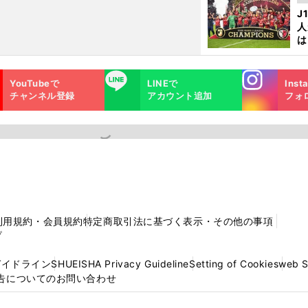
を
J
人
は
に
と
Instagra
LINE
YouTubeで
LINEで
Inst
m
チャンネル登録
アカウント追加
フォ
利用規約・会員規約
特定商取引法に基づく表示・その他の事項
プ
ガイドライン
SHUEISHA Privacy Guideline
Setting of Cookies
web 
告についてのお問い合わせ