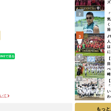
ズ
を
「
2
気
く
浴
太
J
3
ァ
人
は
に
LINEで送る
4
と
【
目
べ
崎
5
「
【
て
「
い
ついて
わ
だ
もっと