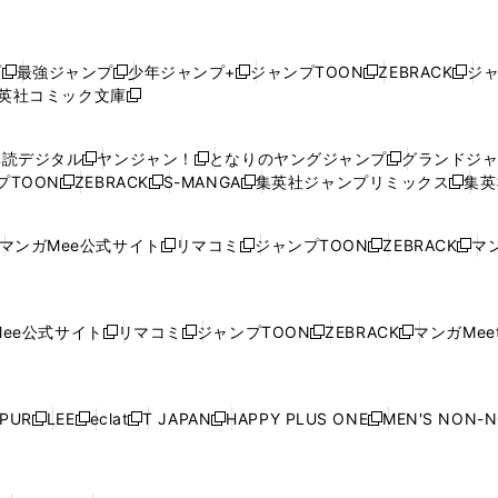
プ
最強ジャンプ
少年ジャンプ+
ジャンプTOON
ZEBRACK
ジ
新
新
新
新
新
英社コミック文庫
し
新
し
し
し
し
い
い
し
い
い
い
ウ
ウ
い
ウ
ウ
ウ
購読デジタル
ヤンジャン！
となりのヤングジャンプ
グランドジ
新
新
新
ィ
ィ
ウ
ィ
ィ
ィ
プTOON
ZEBRACK
S-MANGA
集英社ジャンプリミックス
集英
新
し
新
し
新
し
新
ン
ン
ィ
ン
ン
ン
し
い
し
い
し
い
し
ド
ド
ン
ド
ド
ド
い
ウ
い
ウ
い
ウ
い
ウ
ウ
ド
ウ
ウ
ウ
マンガMee公式サイト
リマコミ
ジャンプTOON
ZEBRACK
マン
新
新
新
新
ウ
ィ
ウ
ィ
ウ
ィ
ウ
で
で
ウ
で
で
で
し
し
し
し
し
ィ
ン
ィ
ン
ィ
ン
ィ
開
開
で
開
開
開
い
い
い
い
い
ン
ド
ン
ド
ン
ド
ン
く
く
開
く
く
く
ウ
ウ
ウ
ウ
ウ
ド
ウ
ド
ウ
ド
ウ
ド
ee公式サイト
リマコミ
ジャンプTOON
ZEBRACK
マンガMeet
く
新
新
新
新
ィ
ィ
ィ
ィ
ィ
ウ
で
ウ
で
ウ
で
ウ
し
し
し
し
ン
ン
ン
ン
ン
で
開
で
開
で
開
で
い
い
い
い
ド
ド
ド
ド
ド
開
く
開
く
開
く
開
ウ
ウ
ウ
ウ
ウ
ウ
ウ
ウ
ウ
PUR
LEE
eclat
T JAPAN
HAPPY PLUS ONE
MEN'S NON-
く
く
く
く
新
新
新
新
新
ィ
ィ
ィ
ィ
で
で
で
で
で
し
し
し
し
し
ン
ン
ン
ン
開
開
開
開
開
い
い
い
い
い
ド
ド
ド
ド
く
く
く
く
く
ウ
ウ
ウ
ウ
ウ