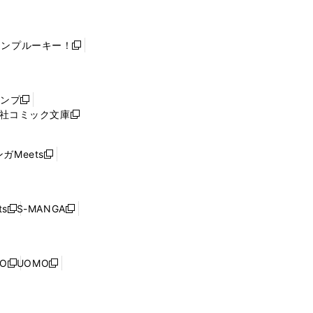
ャンプルーキー！
新
し
い
ウ
ャンプ
新
ィ
社コミック文庫
し
新
ン
い
し
ド
ウ
い
ウ
ガMeets
新
ィ
ウ
で
し
ン
ィ
開
い
ド
ン
く
ウ
ウ
ド
s
S-MANGA
新
新
ィ
で
ウ
し
し
ン
開
で
い
い
ド
く
開
ウ
ウ
ウ
NO
UOMO
く
新
新
ィ
ィ
で
し
し
ン
ン
開
い
い
ド
ド
く
ウ
ウ