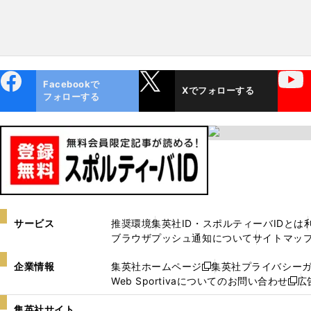
ebo
X
YouTube
Facebookで
Xでフォローする
ok
フォローする
サービス
推奨環境
集英社ID・スポルティーバIDとは
ブラウザプッシュ通知について
サイトマッ
企業情報
集英社ホームページ
集英社プライバシー
新
Web Sportivaについてのお問い合わせ
広
し
新
い
し
集英社サイト