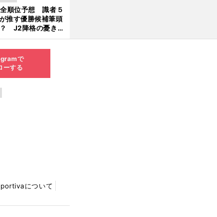
大胆予想
1全順位予想 識者５
が推す優勝候補筆頭
？ J2降格の憂き目
遭いそうな３クラブ
は？
agramで
ローする
Sportivaについて