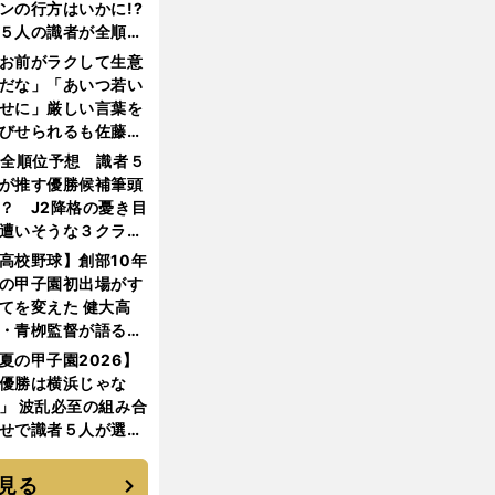
ンの行方はいかに!?
５人の識者が全順位
大胆予想
お前がラクして生意
だな」「あいつ若い
せに」厳しい言葉を
びせられるも佐藤慎
郎が貫いた誇りとフ
1全順位予想 識者５
ンへの思い
が推す優勝候補筆頭
？ J2降格の憂き目
遭いそうな３クラブ
は？
高校野球】創部10年
の甲子園初出場がす
てを変えた 健大高
・青栁監督が語る
機動破壊」はこうし
夏の甲子園2026】
生まれた
優勝は横浜じゃな
」 波乱必至の組み合
せで識者５人が選ん
優勝校はここだ！
見る