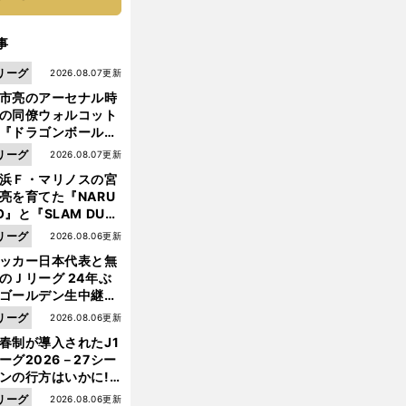
事
リーグ
2026.08.07更新
市亮のアーセナル時
の同僚ウォルコット
『ドラゴンボール』
大好き ポドルスキは
リーグ
2026.08.07更新
向小次郎に憧れてい
浜Ｆ・マリノスの宮
亮を育てた『NARU
O』と『SLAM DUN
』 中京大中京の同
リーグ
2026.08.06更新
生・木原龍一は"ジ
【
イ
】
!
?
ッカー日本代表と無
ングランド
パンツ一丁で走り回るベッカムに大激怒
ンプ係"だった
のＪリーグ 24年ぶ
ゴールデン生中継の
幕戦でヘタな試合は
リーグ
2026.08.06更新
せられない
春制が導入されたJ1
ーグ2026－27シー
ンの行方はいかに!?
５人の識者が全順位
リーグ
2026.08.06更新