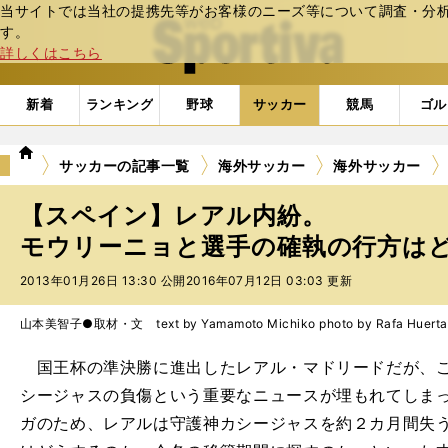
当サイトでは当社の提携先等がお客様のニーズ等について調査・分析し
web Sportiva (webスポルティーバ)
す。
詳しくはこちら
新着
ランキング
野球
サッカー
競馬
ゴル
we
サッカーの記事一覧
海外サッカー
海外サッカー
b
ス
【スペイン】レアル内紛。
ポ
ル
モウリーニョと選手の確執の行方はどう
テ
2013年01月26日 13:30 公開
2016年07月12日 03:03 更新
ィ
ー
バ
山本美智子●取材・文 text by Yamamoto Michiko photo by Rafa Huerta
国王杯の準決勝に進出したレアル・マドリードだが、こ
シージャスの負傷という重要なニュースが埋もれてしまっ
ガのため、レアルは守護神カシージャスを約２カ月間失