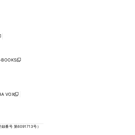
ウ
ウ
ィ
ィ
で
で
ン
ン
開
開
ド
ド
く
く
ウ
ウ
で
で
開
開
く
く
し
い
ウ
j-BOOKS
新
ィ
し
ン
い
ド
ウ
ウ
ィ
で
ン
HA VOX
開
新
ド
く
し
ウ
い
で
ウ
開
ィ
く
号 第6091713号）
ン
ド