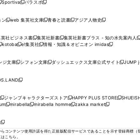
ウ
ウ
ウ
ウ
Sportiva
パラスポ
新
新
ィ
ィ
ィ
ィ
ィ
で
で
で
で
し
し
し
ン
ン
ン
ン
ン
開
開
開
開
い
い
い
ド
ド
ド
ド
ド
ョン
web 集英社文庫
青春と読書
アジア人物史
く
く
く
く
新
新
新
新
ウ
ウ
ウ
ウ
ウ
ウ
ウ
ウ
し
し
し
し
ィ
ィ
ィ
で
で
で
で
で
い
い
い
い
ン
ン
ン
集英社ビジネス書
集英社新書
集英社新書プラス - 知の水先案内人
開
開
開
開
開
新
新
新
ウ
ウ
ウ
ウ
ド
ド
ド
kotoba
e!集英社
情報・知識＆オピニオン imidas
く
く
く
く
く
新
し
新
し
新
ィ
ィ
ィ
ィ
ウ
ウ
ウ
し
し
い
し
い
し
ン
ン
ン
ン
で
で
で
い
い
ウ
い
ウ
い
ド
ド
ド
ド
ンジ文庫
シフォン文庫
ダッシュエックス文庫公式サイト
JUMP 
開
開
開
新
新
新
ウ
ウ
ィ
ウ
ィ
ウ
ウ
ウ
ウ
ウ
く
く
く
し
し
し
ィ
ィ
ン
ィ
ン
ィ
で
で
で
で
い
い
い
ン
ン
ド
ン
ド
ン
S.LAND
開
開
開
開
新
ウ
ウ
ウ
ド
ド
ウ
ド
ウ
ド
く
く
く
く
し
ィ
ィ
ィ
ウ
ウ
で
ウ
で
ウ
い
ン
ン
ン
ジャンプキャラクターズストア
HAPPY PLUS STORE
SHUEIS
で
で
開
で
開
で
新
新
新
ウ
ド
ド
ド
ium
mirabella
mirabella homme
zakka market
開
開
く
開
く
開
し
新
新
新
し
新
し
ィ
ウ
ウ
ウ
く
く
く
く
い
し
し
い
し
し
い
ン
で
で
で
ウ
い
い
ウ
い
い
ウ
ド
ボ
開
開
開
新
ィ
ウ
ウ
ィ
ウ
ウ
ィ
ウ
く
く
く
し
らコンテンツ使用許諾を得た正規版配信サービスであることを示す登録商標（登録番
ン
ィ
ィ
ン
ィ
ィ
ン
で
い
覧はこちら。
ド
ン
ン
ド
ン
ン
ド