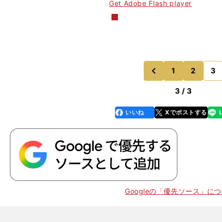
Get Adobe Flash player
1
2
3
のページへ
前
3 / 3
いいね
Xでポストする
line
faceboo
x
k
Googleの「優先ソース」に