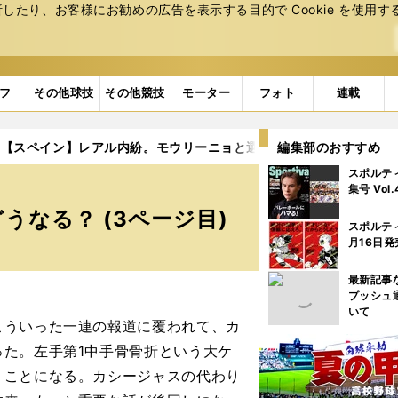
たり、お客様にお勧めの広告を表⽰する⽬的で Cookie を使⽤す
フ
その他球技
その他競技
モーター
フォト
連載
【スペイン】レアル内紛。モウリーニョと選手の確執の行方はどう
編集部のおすすめ
スポルテ
集号 Vol
なる？ (3ページ目)
スポルテ
月16日発
最新記事
プッシュ
いて
ういった一連の報道に覆われて、カ
た。左手第1中手骨骨折という大ケ
うことになる。カシージャスの代わり