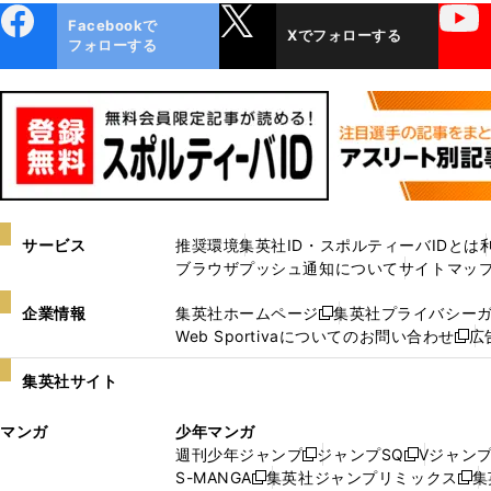
ebo
X
YouTube
Facebookで
Xでフォローする
ok
フォローする
サービス
推奨環境
集英社ID・スポルティーバIDとは
ブラウザプッシュ通知について
サイトマッ
企業情報
集英社ホームページ
集英社プライバシー
新
Web Sportivaについてのお問い合わせ
広
し
新
い
し
集英社サイト
ウ
い
ィ
ウ
マンガ
少年マンガ
ン
ィ
週刊少年ジャンプ
ジャンプSQ
Vジャン
ド
ン
新
新
S-MANGA
集英社ジャンプリミックス
集
ウ
ド
新
し
し
新