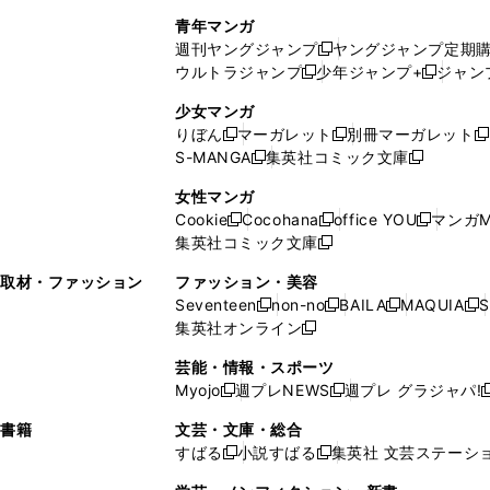
で
ウ
し
い
い
し
青年マンガ
開
で
い
ウ
ウ
い
週刊ヤングジャンプ
ヤングジャンプ定期
新
く
開
ウ
ィ
ィ
ウ
ウルトラジャンプ
少年ジャンプ+
ジャン
新
し
新
く
ィ
ン
ン
ィ
し
い
し
ン
ド
ド
ン
少女マンガ
い
ウ
い
ド
ウ
ウ
ド
りぼん
マーガレット
別冊マーガレット
新
新
新
ウ
ィ
ウ
ウ
で
で
ウ
S-MANGA
集英社コミック文庫
し
新
し
新
ィ
ン
ィ
で
開
開
で
い
し
い
し
ン
ド
ン
女性マンガ
開
く
く
開
ウ
い
ウ
い
ド
ウ
ド
Cookie
Cocohana
office YOU
マンガM
く
く
新
新
新
ィ
ウ
ィ
ウ
ウ
で
ウ
集英社コミック文庫
し
新
し
し
ン
ィ
ン
ィ
で
開
で
い
し
い
い
ド
ン
ド
ン
取材・ファッション
ファッション・美容
開
く
開
ウ
い
ウ
ウ
ウ
ド
ウ
ド
Seventeen
non-no
BAILA
MAQUIA
S
く
く
新
新
新
新
ィ
ウ
ィ
ィ
で
ウ
で
ウ
集英社オンライン
し
新
し
し
し
ン
ィ
ン
ン
開
で
開
で
い
し
い
い
い
ド
ン
ド
ド
芸能・情報・スポーツ
く
開
く
開
ウ
い
ウ
ウ
ウ
ウ
ド
ウ
ウ
Myojo
週プレNEWS
週プレ グラジャパ!
く
く
新
新
新
ィ
ウ
ィ
ィ
ィ
で
ウ
で
で
し
し
ン
ィ
ン
ン
ン
書籍
文芸・文庫・総合
開
で
開
開
い
い
ド
ン
ド
ド
ド
すばる
小説すばる
集英社 文芸ステーシ
く
開
く
く
新
新
ウ
ウ
ウ
ド
ウ
ウ
ウ
く
し
し
ィ
ィ