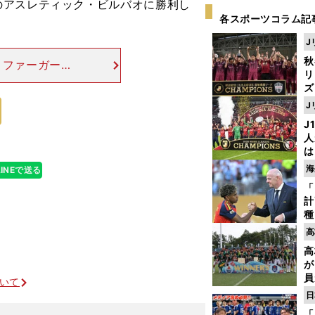
のアスレティック・ビルバオに勝利し
各スポーツコラム記
J
秋
、ファーガーソ
リ
った金字塔をシ
ズ
は至って落ち着
J
を
J
人
は
に
海
LINEで送る
と
「
計
種
ィ
高
起
高
が
員
ついて
み
日
「