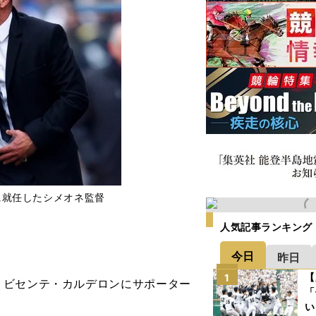
に就任したシメオネ監督
人気記事ランキング
今日
昨日
【
1
ビセンテ・カルデロンにサポーター
「
い