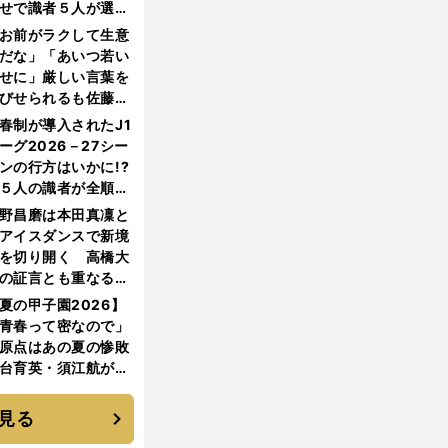
せで識者５人が選ん
優勝校はここだ！
お前がラクして生意
だな」「あいつ若い
せに」厳しい言葉を
びせられるも佐藤慎
郎が貫いた誇りとフ
春制が導入されたJ1
ンへの思い
ーグ2026－27シー
ンの行方はいかに!?
５人の識者が全順位
大胆予想
野昌磨は本田真凜と
アイスダンスで新境
を切り開く 高橋大
の証言とも重なる課
と楽しさ
夏の甲子園2026】
青春って密なので」
原点はあの夏の惨敗
台育英・須江航が明
す"日本一1000日計
"のすべて
見る