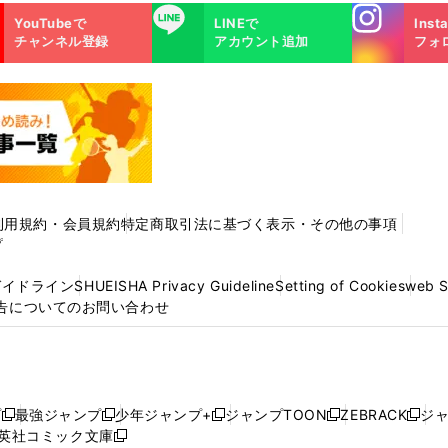
Instagra
LINE
YouTubeで
LINEで
Inst
m
チャンネル登録
アカウント追加
フォ
利用規約・会員規約
特定商取引法に基づく表示・その他の事項
プ
ガイドライン
SHUEISHA Privacy Guideline
Setting of Cookies
web 
告についてのお問い合わせ
プ
最強ジャンプ
少年ジャンプ+
ジャンプTOON
ZEBRACK
ジ
新
新
新
新
新
英社コミック文庫
し
新
し
し
し
し