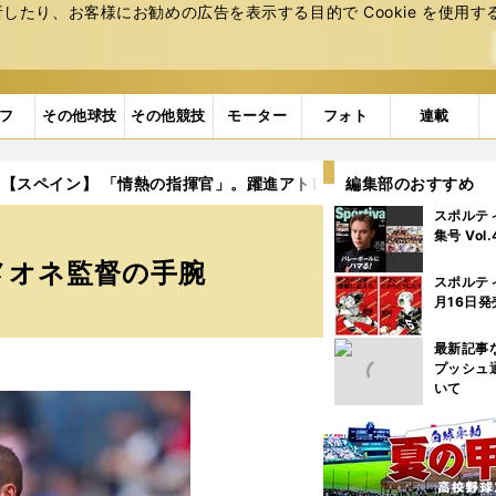
たり、お客様にお勧めの広告を表⽰する⽬的で Cookie を使⽤す
フ
その他球技
その他競技
モーター
フォト
連載
【スペイン】 「情熱の指揮官」。躍進アトレティコ・マドリード、
編集部のおすすめ
スポルテ
集号 Vol
メオネ監督の手腕
スポルテ
月16日発
最新記事
プッシュ
いて