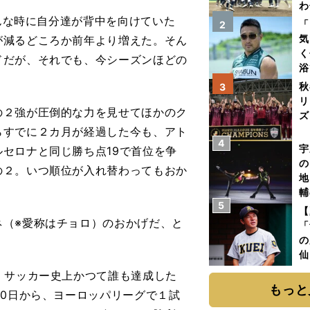
わ
んな時に自分達が背中を向けていた
だ
「
2
気
が減るどころか前年より増えた。そん
く
ドだが、それでも、今シーズンほどの
浴
太
秋
3
ァ
リ
２強が圧倒的な力を見せてほかのク
ズ
らすでに２カ月が経過した今も、アト
4
を
宇
セロナと同じ勝ち点19で首位を争
の
の２。いつ順位が入れ替わってもおか
地
輔
5
題
【
（※愛称はチョロ）のおかげだ、と
「
の
仙
か
、サッカー史上かつて誰も達成した
画
もっと
20日から、ヨーロッパリーグで１試