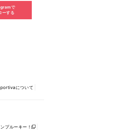
agramで
ローする
Sportivaについて
ャンプルーキー！
新
し