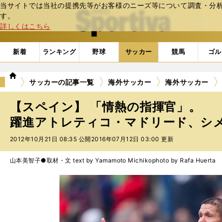
当サイトでは当社の提携先等がお客様のニーズ等について調査・分析し
web Sportiva (webスポルティーバ)
す。
詳しくはこちら
新着
ランキング
野球
サッカー
競馬
ゴル
we
サッカーの記事一覧
海外サッカー
海外サッカー
b
ス
【スペイン】 「情熱の指揮官」。
ポ
ル
躍進アトレティコ・マドリード、シ
テ
2012年10月21日 08:35 公開
2016年07月12日 03:00 更新
ィ
ー
バ
山本美智子●取材・文 text by Yamamoto Michiko
photo by Rafa Huerta