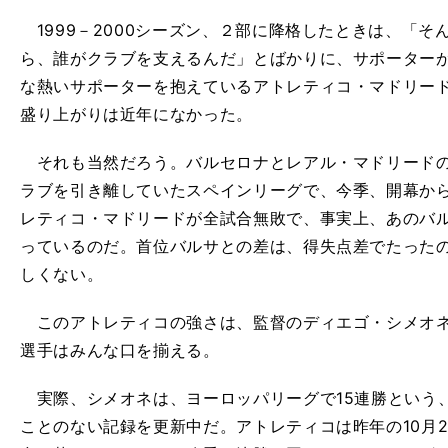
1999－2000シーズン、２部に降格したときは、「そ
ら、誰がクラブを支えるんだ」とばかりに、サポーター
な熱いサポーターを抱えているアトレティコ・マドリー
盛り上がりは近年になかった。
それも当然だろう。バルセロナとレアル・マドリードの
ラブを引き離していたスペインリーグで、今季、開幕か
レティコ・マドリードが全試合無敗で、事実上、あのバル
っているのだ。首位バルサとの差は、得失点差でたった
しくない。
このアトレティコの強さは、監督のディエゴ・シメオネ
選手はみんな口を揃える。
実際、シメオネは、ヨーロッパリーグで15連勝という
ことのない記録を更新中だ。アトレティコは昨年の10月