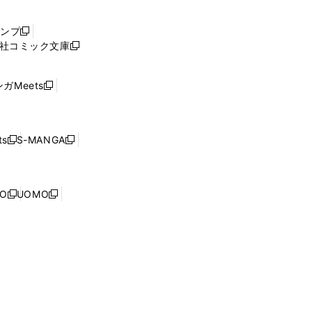
い
ウ
ャンプ
新
ィ
社コミック文庫
し
新
ン
い
し
ド
ウ
い
ウ
ガMeets
新
ィ
ウ
で
し
ン
ィ
開
い
ド
ン
く
ウ
ウ
ド
s
S-MANGA
新
新
ィ
で
ウ
し
し
ン
開
で
い
い
ド
く
開
ウ
ウ
ウ
NO
UOMO
く
新
新
ィ
ィ
で
し
し
ン
ン
開
い
い
ド
ド
く
ウ
ウ
ウ
ウ
ィ
ィ
で
で
ン
ン
開
開
ド
ド
く
く
ウ
ウ