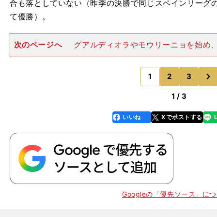
合も落としていない（昨季の決勝で同じスペインリーグ
て優勝）。
次のページへ
グアルディオラやモウリーニョを始め
ンやクライフなど、名将と呼ばれる誰もが達成できなか
メオネは打ち立てているのだ。 それなのに、当の本人
次
いたものだ。「私達は
1
2
3
のページへ
1 / 3
いいね
Xでポストする
line
faceboo
x
k
Googleの「優先ソース」に