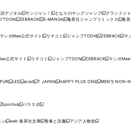
い
い
し
い
い
い
ウ
ウ
い
ウ
ウ
ウ
購読デジタル
ヤンジャン！
となりのヤングジャンプ
グランドジ
新
新
新
ィ
ィ
ウ
ィ
ィ
ィ
プTOON
ZEBRACK
S-MANGA
集英社ジャンプリミックス
集英
新
し
新
し
新
し
新
ン
ン
ィ
ン
ン
ン
し
い
し
い
し
い
し
ド
ド
ン
ド
ド
ド
い
ウ
い
ウ
い
ウ
い
ウ
ウ
ド
ウ
ウ
ウ
マンガMee公式サイト
リマコミ
ジャンプTOON
ZEBRACK
マン
新
新
新
新
ウ
ィ
ウ
ィ
ウ
ィ
ウ
で
で
ウ
で
で
で
し
し
し
し
し
ィ
ン
ィ
ン
ィ
ン
ィ
開
開
で
開
開
開
い
い
い
い
い
ン
ド
ン
ド
ン
ド
ン
く
く
開
く
く
く
ウ
ウ
ウ
ウ
ウ
ド
ウ
ド
ウ
ド
ウ
ド
ee公式サイト
リマコミ
ジャンプTOON
ZEBRACK
マンガMeet
く
新
新
新
新
ィ
ィ
ィ
ィ
ィ
ウ
で
ウ
で
ウ
で
ウ
し
し
し
し
ン
ン
ン
ン
ン
で
開
で
開
で
開
で
い
い
い
い
ド
ド
ド
ド
ド
開
く
開
く
開
く
開
ウ
ウ
ウ
ウ
ウ
ウ
ウ
ウ
ウ
PUR
LEE
eclat
T JAPAN
HAPPY PLUS ONE
MEN'S NON-
く
く
く
く
新
新
新
新
新
ィ
ィ
ィ
ィ
で
で
で
で
で
し
し
し
し
し
ン
ン
ン
ン
開
開
開
開
開
い
い
い
い
い
ド
ド
ド
ド
く
く
く
く
く
ウ
ウ
ウ
ウ
ウ
ウ
ウ
ウ
ウ
Sportiva
パラスポ
新
新
ィ
ィ
ィ
ィ
ィ
で
で
で
で
し
し
し
ン
ン
ン
ン
ン
開
開
開
開
い
い
い
ド
ド
ド
ド
ド
ョン
web 集英社文庫
青春と読書
アジア人物史
く
く
く
く
新
新
新
新
ウ
ウ
ウ
ウ
ウ
ウ
ウ
ウ
し
し
し
し
ィ
ィ
ィ