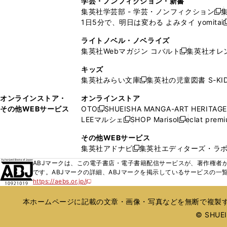
学芸・ノンフィクション・新書
で
ウ
で
で
で
い
い
ン
ン
集英社学芸部 - 学芸・ノンフィクション
開
で
開
開
開
新
ウ
ウ
ド
ド
1日5分で、明日は変わる よみタイ yomitai
く
開
く
く
く
し
新
ィ
ィ
ウ
ウ
く
い
ン
ン
ライトノベル・ノベライズ
で
で
ウ
ド
ド
集英社Webマガジン コバルト
集英社オレ
開
開
新
ィ
ウ
ウ
く
く
し
ン
キッズ
で
で
い
ド
集英社みらい文庫
集英社の児童図書 S-KID
開
開
新
ウ
ウ
く
く
し
ィ
オンラインストア・
オンラインストア
で
い
ン
その他WEBサービス
OTO
SHUEISHA MANGA-ART HERITAGE
開
新
ウ
ド
LEEマルシェ
SHOP Marisol
eclat prem
く
し
新
新
ィ
ウ
い
し
し
ン
その他WEBサービス
で
ウ
い
い
ド
集英社アドナビ
集英社エディターズ・ラ
開
新
ィ
ウ
ウ
ウ
く
し
ABJマークは、この電子書店・電子書籍配信サービスが、著作権者か
ン
ィ
ィ
で
い
です。ABJマークの詳細、ABJマークを掲示しているサービスの一
ド
ン
ン
開
https://aebs.or.jp/
ウ
新
ウ
ド
ド
く
し
ィ
で
ウ
ウ
い
本ホームページに記載の文章・画像・写真などを無断で複製す
ン
開
で
で
ウ
ド
© SHUEIS
ィ
く
開
開
ン
ウ