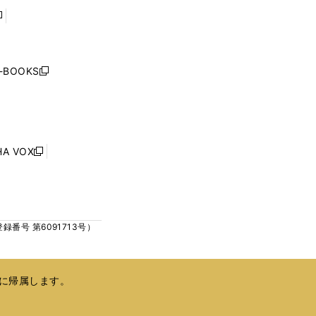
で
で
開
開
く
く
し
い
ウ
j-BOOKS
新
ィ
し
ン
い
ド
ウ
ウ
ィ
で
ン
HA VOX
開
新
ド
く
し
ウ
い
で
ウ
開
ィ
く
号 第6091713号）
ン
ド
ウ
で
に帰属します。
開
く