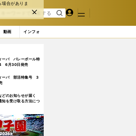
る場合がありま
マイペ
閉じ
検索
メニュ
ー
る
す
ジ
る
動画
インフォ
シメオネ監督の手腕
ィーバ バレーボール特
.4 6月30日発売
ィーバ 部活特集号 3
売
などのお知らせが届く
通知を受け取る方法につ