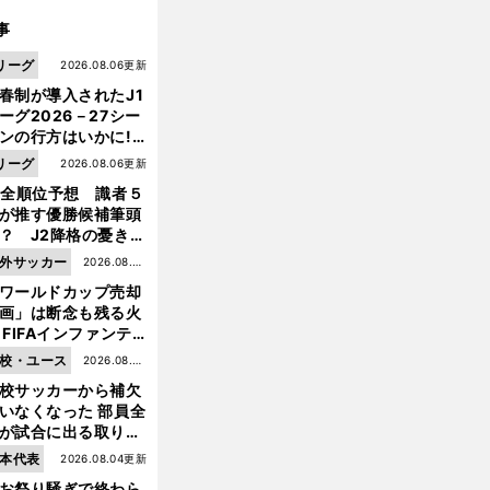
事
リーグ
2026.08.06更新
春制が導入されたJ1
ーグ2026－27シー
ンの行方はいかに!?
５人の識者が全順位
リーグ
2026.08.06更新
大胆予想
1全順位予想 識者５
が推す優勝候補筆頭
？ J2降格の憂き目
遭いそうな３クラブ
外サッカー
2026.08.05
は？
ワールドカップ売却
更新
画」は断念も残る火
 FIFAインファンテ
ーノ会長体制に何が
校・ユース
2026.08.05
きているのか
校サッカーから補欠
更新
いなくなった 部員全
が試合に出る取り組
が進んでいる
本代表
2026.08.04更新
お祭り騒ぎで終わら