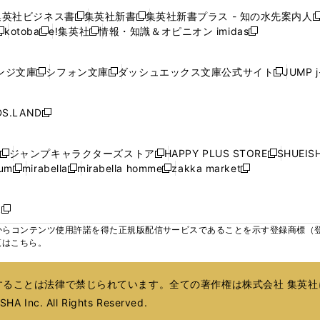
で
で
で
で
で
い
い
い
い
ン
ン
ン
集英社ビジネス書
集英社新書
集英社新書プラス - 知の水先案内人
開
開
開
開
開
新
新
新
ウ
ウ
ウ
ウ
ド
ド
ド
kotoba
e!集英社
情報・知識＆オピニオン imidas
く
く
く
く
く
新
し
新
し
新
ィ
ィ
ィ
ィ
ウ
ウ
ウ
し
し
い
し
い
し
ン
ン
ン
ン
で
で
で
い
い
ウ
い
ウ
い
ド
ド
ド
ド
ンジ文庫
シフォン文庫
ダッシュエックス文庫公式サイト
JUMP 
開
開
開
新
新
新
ウ
ウ
ィ
ウ
ィ
ウ
ウ
ウ
ウ
ウ
く
く
く
し
し
し
ィ
ィ
ン
ィ
ン
ィ
で
で
で
で
い
い
い
ン
ン
ド
ン
ド
ン
S.LAND
開
開
開
開
新
ウ
ウ
ウ
ド
ド
ウ
ド
ウ
ド
く
く
く
く
し
ィ
ィ
ィ
ウ
ウ
で
ウ
で
ウ
い
ン
ン
ン
ジャンプキャラクターズストア
HAPPY PLUS STORE
SHUEIS
で
で
開
で
開
で
新
新
新
ウ
ド
ド
ド
ium
mirabella
mirabella homme
zakka market
開
開
く
開
く
開
し
新
新
新
し
新
し
ィ
ウ
ウ
ウ
く
く
く
く
い
し
し
い
し
し
い
ン
で
で
で
ウ
い
い
ウ
い
い
ウ
ド
ボ
開
開
開
新
ィ
ウ
ウ
ィ
ウ
ウ
ィ
ウ
く
く
く
し
らコンテンツ使用許諾を得た正規版配信サービスであることを示す登録商標（登録番
ン
ィ
ィ
ン
ィ
ィ
ン
で
い
覧はこちら。
ド
ン
ン
ド
ン
ン
ド
開
ウ
ウ
ド
ド
ウ
ド
ド
ウ
く
ィ
で
ウ
ウ
で
ウ
ウ
で
ることは法律で禁じられています。全ての著作権は株式会社 集英社
ン
開
で
で
開
で
で
開
ド
HA Inc. All Rights Reserved.
く
開
開
く
開
開
く
ウ