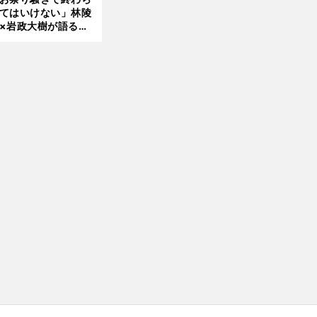
前
てはいけない」林陵
へ
×岩政大樹が語る、
030年ワールドカッ
へ日本が積み上げる
きもの