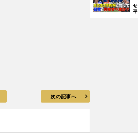
アルゼンチン代表でメッシが輝きを取り戻した理由
せ
平
2
プ
べ
次の記事へ