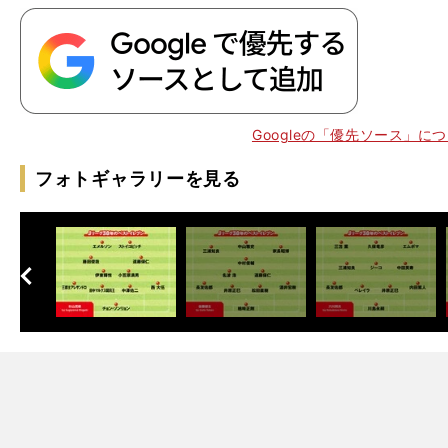
Googleの「優先ソース」に
フォトギャラリーを見る
・
、
ゴ
へ
次