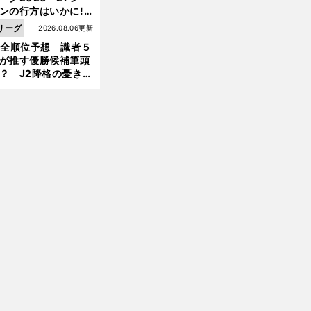
ンの行方はいかに!?
５人の識者が全順位
リーグ
2026.08.06更新
大胆予想
1全順位予想 識者５
が推す優勝候補筆頭
？ J2降格の憂き目
遭いそうな３クラブ
は？
前
へ