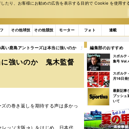
たり、お客様にお勧めの広告を表⽰する⽬的で Cookie を使⽤す
フ
その他球技
その他競技
モーター
フォト
連載
の高い鹿島アントラーズは本当に強いのか 鬼木監督就任と充実補強の
編集部のおすすめ
スポルテ
当に強いのか 鬼木監督
集号 Vol
スポルテ
月16日発
最新記事
プッシュ
いて
ーズの巻き返しを期待する声は多かっ
セレッソ大阪→）をはじめ、日本代