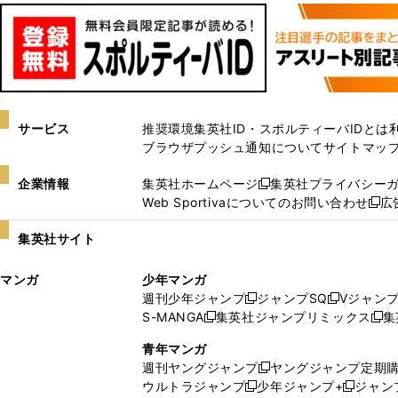
サービス
推奨環境
集英社ID・スポルティーバIDとは
ブラウザプッシュ通知について
サイトマッ
企業情報
集英社ホームページ
集英社プライバシー
新
Web Sportivaについてのお問い合わせ
広
し
新
い
し
集英社サイト
ウ
い
ィ
ウ
マンガ
少年マンガ
ン
ィ
週刊少年ジャンプ
ジャンプSQ
Vジャン
ド
ン
新
新
S-MANGA
集英社ジャンプリミックス
集
ウ
ド
新
し
し
新
で
ウ
し
い
い
し
青年マンガ
開
で
い
ウ
ウ
い
週刊ヤングジャンプ
ヤングジャンプ定期
新
く
開
ウ
ィ
ィ
ウ
ウルトラジャンプ
少年ジャンプ+
ジャン
新
し
新
く
ィ
ン
ン
ィ