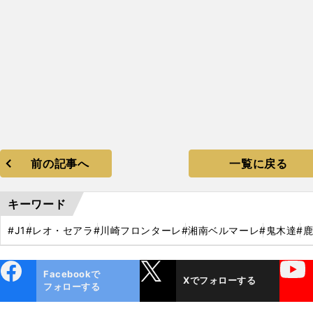
前の記事へ
一覧に戻る
キーワード
#J1
#レオ・セアラ
#川崎フロンターレ
#湘南ベルマーレ
#鬼木達
#
ebo
X
YouTube
Facebookで
Xでフォローする
ok
フォローする