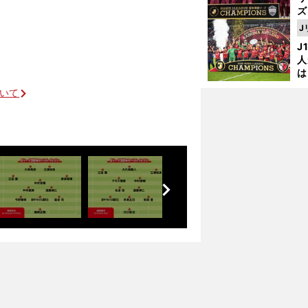
ズ
J
を
J
人
は
に
ついて
と
」
前
へ