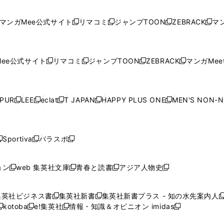
し
い
し
い
し
い
し
ド
ド
ン
ド
ド
ド
い
ウ
い
ウ
い
ウ
い
ウ
ウ
ド
ウ
ウ
ウ
マンガMee公式サイト
リマコミ
ジャンプTOON
ZEBRACK
マン
新
新
新
新
ウ
ィ
ウ
ィ
ウ
ィ
ウ
で
で
ウ
で
で
で
し
し
し
し
し
ィ
ン
ィ
ン
ィ
ン
ィ
開
開
で
開
開
開
い
い
い
い
い
ン
ド
ン
ド
ン
ド
ン
く
く
開
く
く
く
ウ
ウ
ウ
ウ
ウ
ド
ウ
ド
ウ
ド
ウ
ド
ee公式サイト
リマコミ
ジャンプTOON
ZEBRACK
マンガMeet
く
新
新
新
新
ィ
ィ
ィ
ィ
ィ
ウ
で
ウ
で
ウ
で
ウ
し
し
し
し
ン
ン
ン
ン
ン
で
開
で
開
で
開
で
い
い
い
い
ド
ド
ド
ド
ド
開
く
開
く
開
く
開
ウ
ウ
ウ
ウ
ウ
ウ
ウ
ウ
ウ
PUR
LEE
eclat
T JAPAN
HAPPY PLUS ONE
MEN'S NON-
く
く
く
く
新
新
新
新
新
ィ
ィ
ィ
ィ
で
で
で
で
で
し
し
し
し
し
ン
ン
ン
ン
開
開
開
開
開
い
い
い
い
い
ド
ド
ド
ド
く
く
く
く
く
ウ
ウ
ウ
ウ
ウ
ウ
ウ
ウ
ウ
Sportiva
パラスポ
新
新
ィ
ィ
ィ
ィ
ィ
で
で
で
で
し
し
し
ン
ン
ン
ン
ン
開
開
開
開
い
い
い
ド
ド
ド
ド
ド
ョン
web 集英社文庫
青春と読書
アジア人物史
く
く
く
く
新
新
新
新
ウ
ウ
ウ
ウ
ウ
ウ
ウ
ウ
し
し
し
し
ィ
ィ
ィ
で
で
で
で
で
い
い
い
い
ン
ン
ン
集英社ビジネス書
集英社新書
集英社新書プラス - 知の水先案内人
開
開
開
開
開
新
新
新
ウ
ウ
ウ
ウ
ド
ド
ド
kotoba
e!集英社
情報・知識＆オピニオン imidas
く
く
く
く
く
新
し
新
し
新
ィ
ィ
ィ
ィ
ウ
ウ
ウ
し
し
い
し
い
し
ン
ン
ン
ン