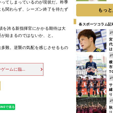
かってしまっているのが現状だ。昨季
ト
く
にも関わらず、シーズン終了を待たず
もっと
各スポーツコラム記
績を誇る新指揮官にかかる期待は大
J
襲が始まるのではないか、と。
宮
代
多難。逆襲の気配を感じさせるもの
は
が
J
日
横
た
市
ーゲームに臨ん
T
進めたものの、
K
J
見ても結果は妥
級
サ
ャ
縁
り
開
J
見
LINEで送る
秋
リ