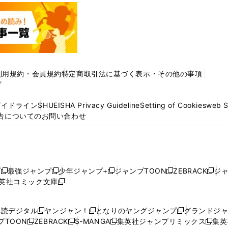
利用規約・会員規約
特定商取引法に基づく表示・その他の事項
プ
ガイドライン
SHUEISHA Privacy Guideline
Setting of Cookies
web 
告についてのお問い合わせ
プ
最強ジャンプ
少年ジャンプ+
ジャンプTOON
ZEBRACK
ジ
新
新
新
新
新
英社コミック文庫
し
新
し
し
し
し
い
い
し
い
い
い
ウ
ウ
い
ウ
ウ
ウ
購読デジタル
ヤンジャン！
となりのヤングジャンプ
グランドジ
新
新
新
ィ
ィ
ウ
ィ
ィ
ィ
プTOON
ZEBRACK
S-MANGA
集英社ジャンプリミックス
集英
新
し
新
し
新
し
新
ン
ン
ィ
ン
ン
ン