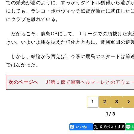
ての栄光が嘘のように、すっかりタイトル獲得から遠ざ
にしても、ランコ・ポポヴィッチ監督が新たに就任した
にクラブを離れている。
だからこそ、鹿島OBにして、Ｊリーグでの頭抜けた実
きい。いよいよ腰を据えた強化とともに、常勝軍団の逆
しかし、結論から言えば、今季の鹿島のスタートは前途
ではなかった。
次のページへ
J1第１節で湘南ベルマーレとのアウェ
だ鹿島は、０－１の敗戦。立ち上がりこそ優勢に試合を
その後は湘南にペースを握られる展開が続き、内容的に
次
当なものだった。「も
1
2
3
のページへ
1 / 3
いいね
Xでポストする
line
faceboo
x
k