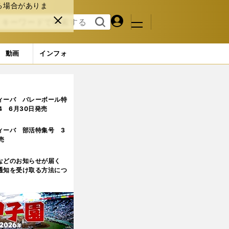
る場合がありま
マイペ
閉じ
検索
メニュ
ー
る
す
ジ
る
動画
インフォ
効果はいかに!?
ィーバ バレーボール特
.4 6月30日発売
ィーバ 部活特集号 3
売
などのお知らせが届く
通知を受け取る方法につ