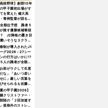
高校野球】創部10年
の甲子園初出場がす
てを変えた 健大高
・青栁監督が語る
機動破壊」はこうし
1全順位予想 識者５
生まれた
が推す優勝候補筆頭
？ J2降格の憂き目
遭いそうな３クラブ
は？
春制が導入されたJ1
ーグ2026－27シー
ンの行方はいかに!?
５人の識者が全順位
大胆予想
お前がラクして生意
だな」「あいつ若い
せに」厳しい言葉を
びせられるも佐藤慎
郎が貫いた誇りとフ
夏の甲子園2026】
ンへの思い
隷クリストファー・
部陸の「２回加速す
」規格外のストレー