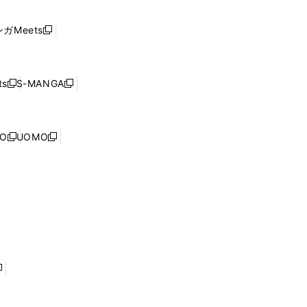
い
し
ド
ウ
い
ウ
ガMeets
新
ィ
ウ
で
し
ン
ィ
開
い
ド
ン
く
ウ
ウ
ド
s
S-MANGA
新
新
ィ
で
ウ
し
し
ン
開
で
い
い
ド
く
開
ウ
ウ
ウ
NO
UOMO
く
新
新
ィ
ィ
で
し
し
ン
ン
開
い
い
ド
ド
く
ウ
ウ
ウ
ウ
ィ
ィ
で
で
ン
ン
開
開
ド
ド
く
く
ウ
ウ
で
で
開
開
く
く
し
い