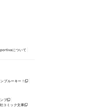
Sportivaについて
ャンプルーキー！
新
し
い
ウ
ャンプ
新
ィ
社コミック文庫
し
新
ン