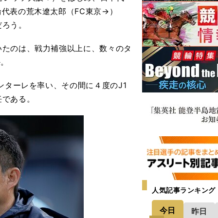
代表の荒木遼太郎（FC東京→）
だろう。
たのは、戦力補強以上に、数々のタ
か。
ンターレを率い、その間に４度のJ1
任である。
人気記事ランキング
今日
昨日