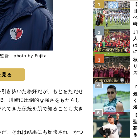
【
1
目
べ
崎
「
J
2
て
人
は
に
oto by Fujita
と
秋
3
リ
ズ
を見る
4
を
「
引き抜いた格好だが、もとをただせ
気
B。川崎に圧倒的な強さをもたらし
く
浴
がれてきた伝統を肌で知ることも大き
5
太
【
ァ
聖
高
だ。それは結果にも反映され、かつ
る