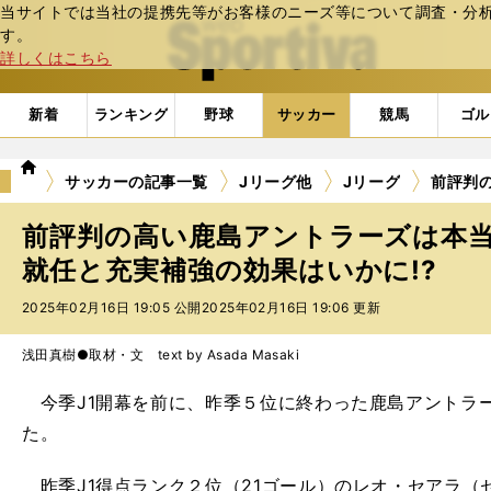
当サイトでは当社の提携先等がお客様のニーズ等について調査・分析し
web Sportiva (webスポルティーバ)
す。
詳しくはこちら
新着
ランキング
野球
サッカー
競馬
ゴル
we
サッカーの記事一覧
Jリーグ他
Jリーグ
前評判
b
ス
前評判の高い鹿島アントラーズは本
ポ
ル
就任と充実補強の効果はいかに!?
テ
2025年02月16日 19:05 公開
2025年02月16日 19:06 更新
ィ
ー
バ
浅田真樹●取材・文 text by Asada Masaki
今季J1開幕を前に、昨季５位に終わった鹿島アントラ
た。
昨季J1得点ランク２位（21ゴール）のレオ・セアラ（