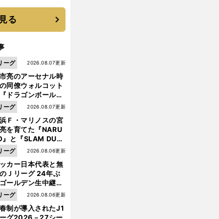
 それでもプロではな
大学進学を選ぶ理由
見る
事
リーグ
2026.08.07更新
市亮のアーセナル時
の同僚ウォルコット
『ドラゴンボール』
大好き ポドルスキは
リーグ
2026.08.07更新
向小次郎に憧れてい
浜Ｆ・マリノスの宮
亮を育てた『NARU
O』と『SLAM DUN
』 中京大中京の同
リーグ
2026.08.06更新
生・木原龍一は"ジ
ッカー日本代表と無
ンプ係"だった
のＪリーグ 24年ぶ
ゴールデン生中継の
幕戦でヘタな試合は
リーグ
2026.08.06更新
せられない
春制が導入されたJ1
ーグ2026－27シー