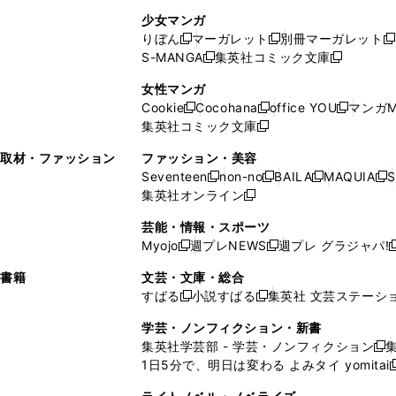
し
い
し
ン
ド
ド
ン
少女マンガ
い
ウ
い
ド
ウ
ウ
ド
りぼん
マーガレット
別冊マーガレット
新
新
新
ウ
ィ
ウ
ウ
で
で
ウ
S-MANGA
集英社コミック文庫
し
新
し
新
ィ
ン
ィ
で
開
開
で
い
し
い
し
ン
ド
ン
女性マンガ
開
く
く
開
ウ
い
ウ
い
ド
ウ
ド
Cookie
Cocohana
office YOU
マンガM
く
く
新
新
新
ィ
ウ
ィ
ウ
ウ
で
ウ
集英社コミック文庫
し
新
し
し
ン
ィ
ン
ィ
で
開
で
い
し
い
い
ド
ン
ド
ン
取材・ファッション
ファッション・美容
開
く
開
ウ
い
ウ
ウ
ウ
ド
ウ
ド
Seventeen
non-no
BAILA
MAQUIA
S
く
く
新
新
新
新
ィ
ウ
ィ
ィ
で
ウ
で
ウ
集英社オンライン
し
新
し
し
し
ン
ィ
ン
ン
開
で
開
で
い
し
い
い
い
ド
ン
ド
ド
芸能・情報・スポーツ
く
開
く
開
ウ
い
ウ
ウ
ウ
ウ
ド
ウ
ウ
Myojo
週プレNEWS
週プレ グラジャパ!
く
く
新
新
新
ィ
ウ
ィ
ィ
ィ
で
ウ
で
で
し
し
ン
ィ
ン
ン
ン
書籍
文芸・文庫・総合
開
で
開
開
い
い
ド
ン
ド
ド
ド
すばる
小説すばる
集英社 文芸ステーシ
く
開
く
く
新
新
ウ
ウ
ウ
ド
ウ
ウ
ウ
く
し
し
ィ
ィ
学芸・ノンフィクション・新書
で
ウ
で
で
で
い
い
ン
ン
集英社学芸部 - 学芸・ノンフィクション
開
で
開
開
開
新
ウ
ウ
ド
ド
1日5分で、明日は変わる よみタイ yomitai
く
開
く
く
く
し
新
ィ
ィ
ウ
ウ
く
い
ン
ン