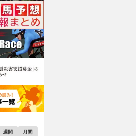
週間
月間