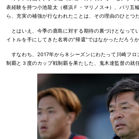
表経験を持つ小池龍太（横浜Ｆ・マリノス→）、パリ五輪
ら、充実の補強が行なわれたことは、その理由のひとつ
とはいえ、今季の鹿島に対する期待の裏づけとなってい
イトルを手にしてきた名将の"帰還"ではなかっただろう
すなわち、2017年から８シーズンにわたって川崎フロ
制覇と３度のカップ戦制覇を果たした、鬼木達監督の就