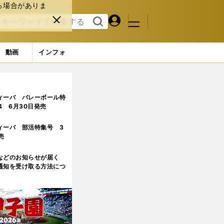
る場合がありま
マイペ
閉じ
検索
メニュ
ー
る
す
ジ
る
動画
インフォ
日当初の猛勉強のエピソードを語った
4ページ目
ィーバ バレーボール特
.4 6月30日発売
ィーバ 部活特集号 3
売
などのお知らせが届く
通知を受け取る方法につ