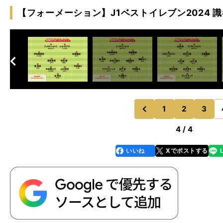
【フォーメーション】J1ベストイレブン2024 
へ
次
1
2
3
のページへ
前
4 / 4
いいね
Xでポストする
line
faceboo
x
k