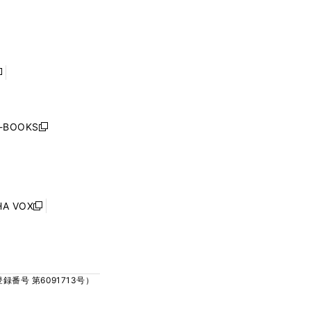
ィ
ィ
で
で
ン
ン
開
開
ド
ド
く
く
ウ
ウ
で
で
開
開
く
く
し
い
ウ
j-BOOKS
新
ィ
し
ン
い
ド
ウ
ウ
ィ
で
ン
HA VOX
開
新
ド
く
し
ウ
い
で
ウ
開
ィ
く
号 第6091713号）
ン
ド
ウ