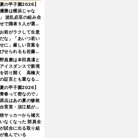
夏の甲子園2026】
優勝は横浜じゃな
」 波乱必至の組み合
せで識者５人が選ん
優勝校はここだ！
お前がラクして生意
だな」「あいつ若い
せに」厳しい言葉を
びせられるも佐藤慎
郎が貫いた誇りとフ
野昌磨は本田真凜と
ンへの思い
アイスダンスで新境
を切り開く 高橋大
の証言とも重なる課
と楽しさ
夏の甲子園2026】
青春って密なので」
原点はあの夏の惨敗
台育英・須江航が明
す"日本一1000日計
校サッカーから補欠
"のすべて
いなくなった 部員全
が試合に出る取り組
が進んでいる