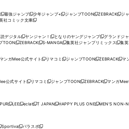
プ
最強ジャンプ
少年ジャンプ+
ジャンプTOON
ZEBRACK
ジ
新
新
新
新
新
英社コミック文庫
し
新
し
し
し
し
い
い
し
い
い
い
ウ
ウ
い
ウ
ウ
ウ
購読デジタル
ヤンジャン！
となりのヤングジャンプ
グランドジ
新
新
新
ィ
ィ
ウ
ィ
ィ
ィ
プTOON
ZEBRACK
S-MANGA
集英社ジャンプリミックス
集英
新
し
新
し
新
し
新
ン
ン
ィ
ン
ン
ン
し
い
し
い
し
い
し
ド
ド
ン
ド
ド
ド
い
ウ
い
ウ
い
ウ
い
ウ
ウ
ド
ウ
ウ
ウ
マンガMee公式サイト
リマコミ
ジャンプTOON
ZEBRACK
マン
新
新
新
新
ウ
ィ
ウ
ィ
ウ
ィ
ウ
で
で
ウ
で
で
で
し
し
し
し
し
ィ
ン
ィ
ン
ィ
ン
ィ
開
開
で
開
開
開
い
い
い
い
い
ン
ド
ン
ド
ン
ド
ン
く
く
開
く
く
く
ウ
ウ
ウ
ウ
ウ
ド
ウ
ド
ウ
ド
ウ
ド
ee公式サイト
リマコミ
ジャンプTOON
ZEBRACK
マンガMeet
く
新
新
新
新
ィ
ィ
ィ
ィ
ィ
ウ
で
ウ
で
ウ
で
ウ
し
し
し
し
ン
ン
ン
ン
ン
で
開
で
開
で
開
で
い
い
い
い
ド
ド
ド
ド
ド
開
く
開
く
開
く
開
ウ
ウ
ウ
ウ
ウ
ウ
ウ
ウ
ウ
PUR
LEE
eclat
T JAPAN
HAPPY PLUS ONE
MEN'S NON-
く
く
く
く
新
新
新
新
新
ィ
ィ
ィ
ィ
で
で
で
で
で
し
し
し
し
し
ン
ン
ン
ン
開
開
開
開
開
い
い
い
い
い
ド
ド
ド
ド
く
く
く
く
く
ウ
ウ
ウ
ウ
ウ
ウ
ウ
ウ
ウ
Sportiva
パラスポ
新
新