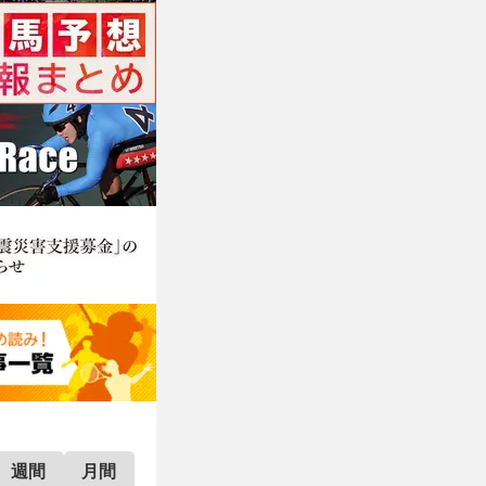
週間
月間