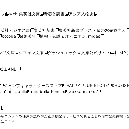
ィ
ィ
ィ
ィ
ィ
で
で
で
で
し
し
し
ン
ン
ン
ン
ン
開
開
開
開
い
い
い
ド
ド
ド
ド
ド
ョン
web 集英社文庫
青春と読書
アジア人物史
く
く
く
く
新
新
新
新
ウ
ウ
ウ
ウ
ウ
ウ
ウ
ウ
し
し
し
し
ィ
ィ
ィ
で
で
で
で
で
い
い
い
い
ン
ン
ン
集英社ビジネス書
集英社新書
集英社新書プラス - 知の水先案内人
開
開
開
開
開
新
新
新
ウ
ウ
ウ
ウ
ド
ド
ド
kotoba
e!集英社
情報・知識＆オピニオン imidas
く
く
く
く
く
新
し
新
し
新
ィ
ィ
ィ
ィ
ウ
ウ
ウ
し
し
い
し
い
し
ン
ン
ン
ン
で
で
で
い
い
ウ
い
ウ
い
ド
ド
ド
ド
ンジ文庫
シフォン文庫
ダッシュエックス文庫公式サイト
JUMP 
開
開
開
新
新
新
ウ
ウ
ィ
ウ
ィ
ウ
ウ
ウ
ウ
ウ
く
く
く
し
し
し
ィ
ィ
ン
ィ
ン
ィ
で
で
で
で
い
い
い
ン
ン
ド
ン
ド
ン
S.LAND
開
開
開
開
新
ウ
ウ
ウ
ド
ド
ウ
ド
ウ
ド
く
く
く
く
し
ィ
ィ
ィ
ウ
ウ
で
ウ
で
ウ
い
ン
ン
ン
ジャンプキャラクターズストア
HAPPY PLUS STORE
SHUEIS
で
で
開
で
開
で
新
新
新
ウ
ド
ド
ド
ium
mirabella
mirabella homme
zakka market
開
開
く
開
く
開
し
新
新
新
し
新
し
ィ
ウ
ウ
ウ
く
く
く
く
い
し
し
い
し
し
い
ン
で
で
で
ウ
い
い
ウ
い
い
ウ
ド
ボ
開
開
開
新
ィ
ウ
ウ
ィ
ウ
ウ
ィ
ウ
く
く
く
し
らコンテンツ使用許諾を得た正規版配信サービスであることを示す登録商標（登録番
ン
ィ
ィ
ン
ィ
ィ
ン
で
い
覧はこちら。
ド
ン
ン
ド
ン
ン
ド
開
ウ
ウ
ド
ド
ウ
ド
ド
ウ