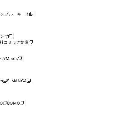
ャンプルーキー！
新
し
い
ウ
ャンプ
新
ィ
社コミック文庫
し
新
ン
い
し
ド
ウ
い
ウ
ガMeets
新
ィ
ウ
で
し
ン
ィ
開
い
ド
ン
く
ウ
ウ
ド
s
S-MANGA
新
新
ィ
で
ウ
し
し
ン
開
で
い
い
ド
く
開
ウ
ウ
ウ
NO
UOMO
く
新
新
ィ
ィ
で
し
し
ン
ン
開
い
い
ド
ド
く
ウ
ウ
ウ
ウ