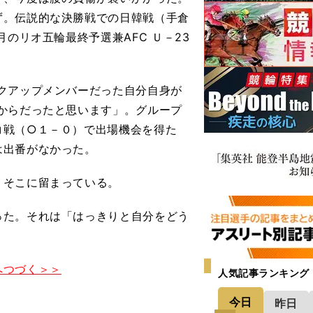
ず。伝説的な決勝戦での日韓戦（手倉
のリオ五輪最終予選兼AFC Ｕ－23
クアップメンバーだった自分自身が
からだったと思います」。グループ
コ戦（○１－０）で出場機会を得た
は出番がなかった。
そこに留まっている。
た。それは「はっきりと自分をどう
。
へつづく＞＞
人気記事ランキング
今日
昨日