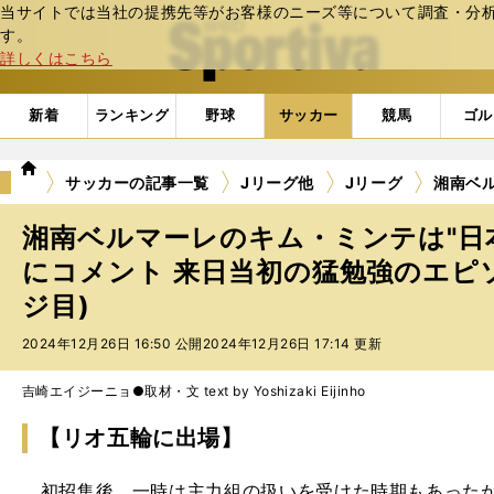
当サイトでは当社の提携先等がお客様のニーズ等について調査・分析し
web Sportiva (webスポルティーバ)
す。
詳しくはこちら
新着
ランキング
野球
サッカー
競馬
ゴル
we
サッカーの記事一覧
Jリーグ他
Jリーグ
湘南ベ
b
ス
湘南ベルマーレのキム・ミンテは"日
ポ
ル
にコメント 来日当初の猛勉強のエピソ
テ
ジ目)
ィ
ー
2024年12月26日 16:50 公開
2024年12月26日 17:14 更新
バ
吉崎エイジーニョ●取材・文 text by Yoshizaki Eijinho
【リオ五輪に出場】
初招集後、一時は主力組の扱いを受けた時期もあったが