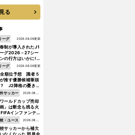
見る
事
リーグ
2026.08.06更新
春制が導入されたJ1
ーグ2026－27シー
ンの行方はいかに!?
５人の識者が全順位
リーグ
2026.08.06更新
大胆予想
1全順位予想 識者５
が推す優勝候補筆頭
？ J2降格の憂き目
遭いそうな３クラブ
外サッカー
2026.08.05
は？
ワールドカップ売却
更新
画」は断念も残る火
 FIFAインファンテ
ーノ会長体制に何が
校・ユース
2026.08.05
きているのか
校サッカーから補欠
更新
いなくなった 部員全