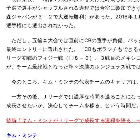
予選で選手がシャッフルされる過程では合宿に参加でき
森ジャパンが３－２で大逆転勝利）があった、2016年１月
選手権にも選出されなかった。
ただし、五輪本大会では直前にCBの選手が負傷、バッ
最終エントリーに選出された。「CBもボランチもできる
リーグ初戦のフィジー戦（〇８－０）、３戦目のメキシ
が、チーム最終戦となった準々決勝のホンジュラス戦で
今のところ、キム・ミンテの代表チームのキャリアは、
一方その後、Ｊリーグでは濃厚な時間を送ることになっ
成長させたいか、決心してチームを移る」という時間だ
後編「キム・ミンテがＪリーグで成長する過程を語る」
キム・ミンテ