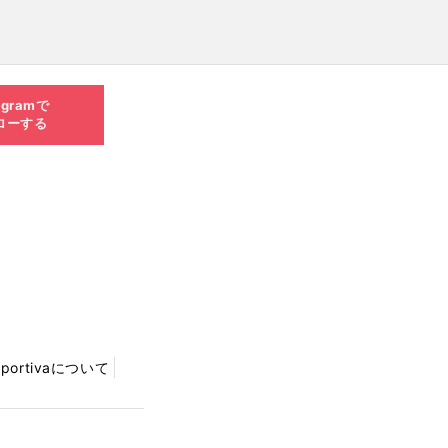
agramで
ローする
Sportivaについて