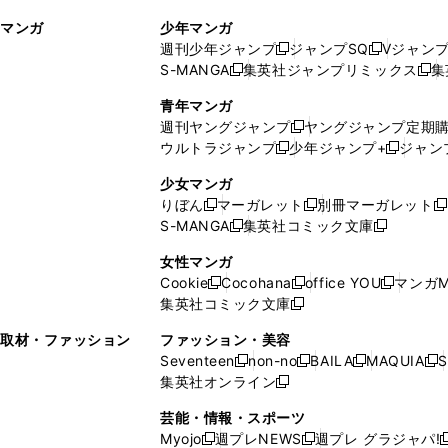
ィ
ウ
マンガ
少年マンガ
ン
ィ
週刊少年ジャンプ
ジャンプSQ
Vジャン
ド
ン
新
新
S-MANGA
集英社ジャンプリミックス
集
ウ
ド
新
し
し
新
で
ウ
し
い
い
し
青年マンガ
開
で
い
ウ
ウ
い
週刊ヤングジャンプ
ヤングジャンプ定期
新
く
開
ウ
ィ
ィ
ウ
ウルトラジャンプ
少年ジャンプ+
ジャン
新
し
新
く
ィ
ン
ン
ィ
し
い
し
ン
ド
ド
ン
少女マンガ
い
ウ
い
ド
ウ
ウ
ド
りぼん
マーガレット
別冊マーガレット
新
新
新
ウ
ィ
ウ
ウ
で
で
ウ
S-MANGA
集英社コミック文庫
し
新
し
新
ィ
ン
ィ
で
開
開
で
い
し
い
し
ン
ド
ン
女性マンガ
開
く
く
開
ウ
い
ウ
い
ド
ウ
ド
Cookie
Cocohana
office YOU
マンガM
く
く
新
新
新
ィ
ウ
ィ
ウ
ウ
で
ウ
集英社コミック文庫
し
新
し
し
ン
ィ
ン
ィ
で
開
で
い
し
い
い
ド
ン
ド
ン
取材・ファッション
ファッション・美容
開
く
開
ウ
い
ウ
ウ
ウ
ド
ウ
ド
Seventeen
non-no
BAILA
MAQUIA
S
く
く
新
新
新
新
ィ
ウ
ィ
ィ
で
ウ
で
ウ
集英社オンライン
し
新
し
し
し
ン
ィ
ン
ン
開
で
開
で
い
し
い
い
い
ド
ン
ド
ド
芸能・情報・スポーツ
く
開
く
開
ウ
い
ウ
ウ
ウ
ウ
ド
ウ
ウ
Myojo
週プレNEWS
週プレ グラジャパ!
く
く
新
新
新