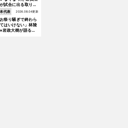
が試合に出る取り組
が進んでいる
本代表
2026.08.04更新
Ｊ
・
自
」
リーグでプロ入り10年のキム
ミンテ「
分を映画の主人公だと思って生きている
お祭り騒ぎで終わら
てはいけない」林陵
×岩政大樹が語る、
030年ワールドカッ
へ日本が積み上げる
きもの