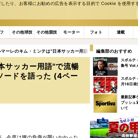
たり、お客様にお勧めの広告を表⽰する⽬的で Cookie を使⽤す
フ
その他球技
その他競技
モーター
フォト
連載
ルマーレのキム・ミンテは"日本サッカー用語"で流暢にコメント 来
編集部のおすすめ
スポルテ
本サッカー用語"で流暢
集号 Vol
ードを語った (4ペー
スポルテ
月16日発
最新記事
プッシュ
いて
、今度は腰の負傷が襲いかかった。