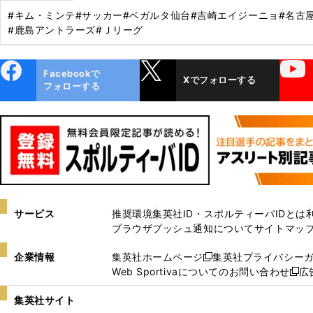
#キム・ミンテ
#サッカー
#ベガルタ仙台
#吉崎エイジーニョ
#名古
#鹿島アントラーズ
#Ｊリーグ
ebo
X
YouTube
Facebookで
Xでフォローする
ok
フォローする
サービス
推奨環境
集英社ID・スポルティーバIDとは
ブラウザプッシュ通知について
サイトマッ
企業情報
集英社ホームページ
集英社プライバシー
新
Web Sportivaについてのお問い合わせ
広
し
新
い
し
集英社サイト
ウ
い