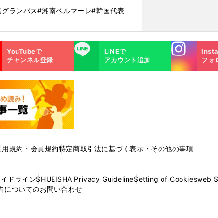
屋グランパス
#湘南ベルマーレ
#韓国代表
Instagra
LINE
YouTubeで
LINEで
Inst
m
チャンネル登録
アカウント追加
フォ
利用規約・会員規約
特定商取引法に基づく表示・その他の事項
プ
ガイドライン
SHUEISHA Privacy Guideline
Setting of Cookies
web 
告についてのお問い合わせ