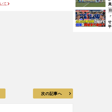
ついて
員
み
日
「
せ
平
2
プ
べ
次の記事へ