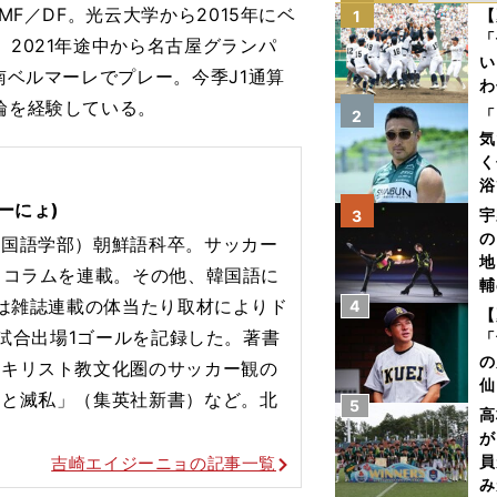
MF／DF。光云大学から2015年にベ
【
1
「
、2021年途中から名古屋グランパ
い
南ベルマーレでプレー。今季J1通算
わ
輪を経験している。
だ
「
2
気
く
浴
ーにょ)
太
宇
3
ァ
の
外国語学部）朝鮮語科卒。サッカー
地
スコラムを連載。その他、韓国語に
輔
には雑誌連載の体当たり取材によりド
4
題
【
3試合出場1ゴールを記録した。著書
「
の
とキリスト教文化圏のサッカー観の
仙
シと滅私」（集英社新書）など。北
5
か
高
画
が
員
吉崎エイジーニョの記事一覧
み