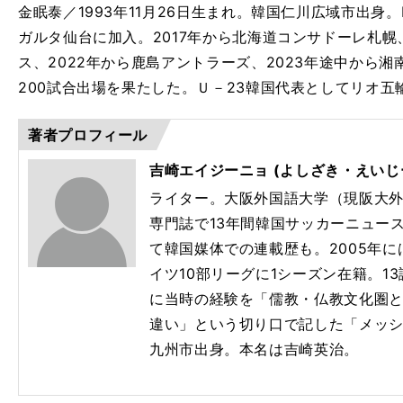
金眠泰／1993年11月26日生まれ。韓国仁川広域市出身。
ガルタ仙台に加入。2017年から北海道コンサドーレ札幌
ス、2022年から鹿島アントラーズ、2023年途中から湘
200試合出場を果たした。Ｕ－23韓国代表としてリオ五
著者プロフィール
吉崎エイジーニョ (よしざき・えいじ
ライター。大阪外国語大学（現阪大
専門誌で13年間韓国サッカーニュー
て韓国媒体での連載歴も。2005年
イツ10部リーグに1シーズン在籍。1
に当時の経験を「儒教・仏教文化圏
違い」という切り口で記した「メッ
九州市出身。本名は吉崎英治。