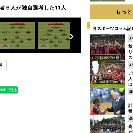
識者６人が独自選考した11人
もっと
各スポーツコラム記
前
へ
J
秋
リ
ズ
4
J
を
J
人
は
に
LINEで送る
海
と
「
計
種
ィ
高
起
高
が