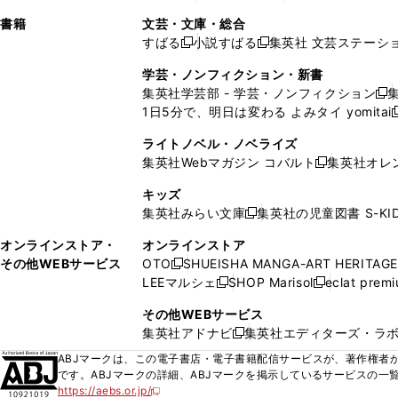
ィ
ウ
ィ
ィ
ィ
で
ウ
で
で
し
し
ン
ィ
ン
ン
ン
書籍
文芸・文庫・総合
開
で
開
開
い
い
ド
ン
ド
ド
ド
すばる
小説すばる
集英社 文芸ステーシ
く
開
く
く
新
新
ウ
ウ
ウ
ド
ウ
ウ
ウ
く
し
し
ィ
ィ
学芸・ノンフィクション・新書
で
ウ
で
で
で
い
い
ン
ン
集英社学芸部 - 学芸・ノンフィクション
開
で
開
開
開
新
ウ
ウ
ド
ド
1日5分で、明日は変わる よみタイ yomitai
く
開
く
く
く
し
新
ィ
ィ
ウ
ウ
く
い
ン
ン
ライトノベル・ノベライズ
で
で
ウ
ド
ド
集英社Webマガジン コバルト
集英社オレ
開
開
新
ィ
ウ
ウ
く
く
し
ン
キッズ
で
で
い
ド
集英社みらい文庫
集英社の児童図書 S-KID
開
開
新
ウ
ウ
く
く
し
ィ
オンラインストア・
オンラインストア
で
い
ン
その他WEBサービス
OTO
SHUEISHA MANGA-ART HERITAGE
開
新
ウ
ド
LEEマルシェ
SHOP Marisol
eclat prem
く
し
新
新
ィ
ウ
い
し
し
ン
その他WEBサービス
で
ウ
い
い
ド
集英社アドナビ
集英社エディターズ・ラ
開
新
ィ
ウ
ウ
ウ
く
し
ABJマークは、この電子書店・電子書籍配信サービスが、著作権者か
ン
ィ
ィ
で
い
です。ABJマークの詳細、ABJマークを掲示しているサービスの一
ド
ン
ン
開
https://aebs.or.jp/
ウ
新
ウ
ド
ド