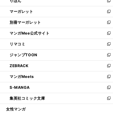
りぼん
く
で
ド
ィ
新
開
ウ
ン
し
マーガレット
く
で
ド
い
新
開
ウ
ウ
し
別冊マーガレット
く
で
ィ
い
新
開
ン
ウ
し
マンガMee公式サイト
く
ド
ィ
い
新
ウ
ン
ウ
し
リマコミ
で
ド
ィ
い
新
開
ウ
ン
ウ
し
ジャンプTOON
く
で
ド
ィ
い
新
開
ウ
ン
ウ
し
ZEBRACK
く
で
ド
ィ
い
新
開
ウ
ン
ウ
し
マンガMeets
く
で
ド
ィ
い
新
開
ウ
ン
ウ
し
S-MANGA
く
で
ド
ィ
い
新
開
ウ
ン
ウ
し
集英社コミック文庫
く
で
ド
ィ
い
新
開
ウ
ン
ウ
し
女性マンガ
く
で
ド
ィ
い