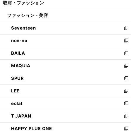
取材・ファッション
く
で
ド
ィ
い
開
ウ
ン
ウ
ファッション・美容
く
で
ド
ィ
開
ウ
ン
Seventeen
く
で
ド
新
開
ウ
し
non-no
く
で
い
新
開
ウ
し
BAILA
く
ィ
い
新
ン
ウ
し
MAQUIA
ド
ィ
い
新
ウ
ン
ウ
し
SPUR
で
ド
ィ
い
新
開
ウ
ン
ウ
し
LEE
く
で
ド
ィ
い
新
開
ウ
ン
ウ
し
eclat
く
で
ド
ィ
い
新
開
ウ
ン
ウ
し
T JAPAN
く
で
ド
ィ
い
新
開
ウ
ン
ウ
し
HAPPY PLUS ONE
く
で
ド
ィ
い
新