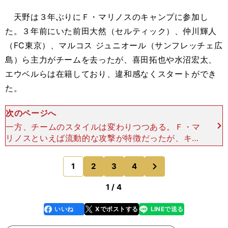
天野は３年ぶりにＦ・マリノスのキャンプに参加し
た。３年前にいた前田大然（セルティック）、仲川輝人
（FC東京）、マルコス ジュニオール（サンフレッチェ広
島）ら主力がチームを去ったが、喜田拓也や水沼宏太、
エウベルらは在籍しており、違和感なくスタートができ
た。
次のページへ
一方、チームのスタイルは変わりつつある。Ｆ・マ
リノスといえば流動的な攻撃が特徴だったが、キュ
ーウェル監督はポジショニングを細かく設定してい
る。流動性を若干制限しつつ、攻撃の再現性を求め
次
1
2
3
4
のページへ
ている。――ビ
1 / 4
いいね
Xでポストする
LINEで送る
line
faceboo
x
k