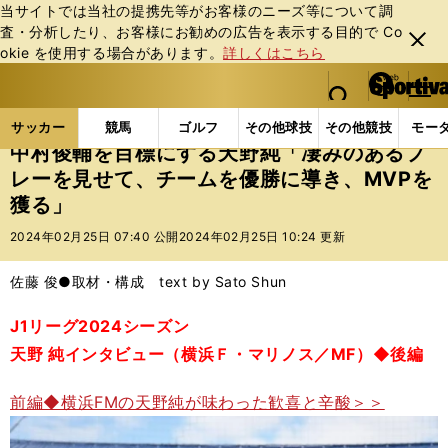
当サイトでは当社の提携先等がお客様のニーズ等について調
査・分析したり、お客様にお勧めの広告を表⽰する⽬的で Co
閉じ
okie を使⽤する場合があります。
詳しくはこちら
る
マイペ
web Sportiva (webスポルティーバ)
検索
メニュ
we
ー
サッカーの記事一覧
Jリーグ他
Jリーグ
中村俊
b
ジ
サッカー
競馬
ゴルフ
その他球技
その他競技
モー
ス
中村俊輔を目標にする天野純「凄みのあるプ
ポ
レーを見せて、チームを優勝に導き、MVPを
ル
獲る」
テ
ィ
2024年02月25日 07:40 公開
2024年02月25日 10:24 更新
ー
バ
佐藤 俊●取材・構成 text by Sato Shun
J1リーグ2024シーズン
天野 純インタビュー（横浜Ｆ・マリノス／MF）◆後編
前編◆横浜FMの天野純が味わった歓喜と辛酸＞＞