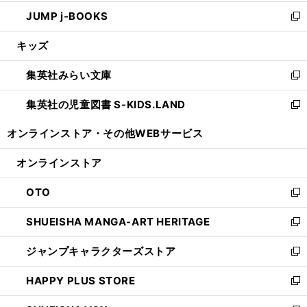
ウ
ン
ウ
し
JUMP j-BOOKS
で
ド
ィ
い
新
開
ウ
ン
ウ
し
キッズ
く
で
ド
ィ
い
開
ウ
ン
ウ
集英社みらい文庫
く
で
ド
ィ
新
開
ウ
ン
し
集英社の児童図書 S-KIDS.LAND
く
で
ド
い
新
開
ウ
ウ
し
オンラインストア・
その他WEBサービス
く
で
ィ
い
開
ン
ウ
オンラインストア
く
ド
ィ
ウ
ン
OTO
で
ド
新
開
ウ
し
SHUEISHA MANGA-ART HERITAGE
く
で
い
新
開
ウ
し
ジャンプキャラクターズストア
く
ィ
い
新
ン
ウ
し
HAPPY PLUS STORE
ド
ィ
い
新
ウ
ン
ウ
し