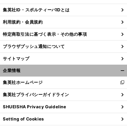
閉
じ
集英社ID・スポルティーバIDとは
る
利用規約・会員規約
特定商取引法に基づく表示・その他の事項
ブラウザプッシュ通知について
サイトマップ
企業情報
開
く/
集英社ホームページ
新
閉
し
じ
集英社プライバシーガイドライン
い
る
ウ
SHUEISHA Privacy Guideline
ィ
ン
Setting of Cookies
ド
ウ