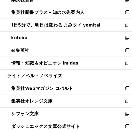
ィ
い
新
開
ン
ウ
し
集英社新書プラス - 知の水先案内人
く
ド
ィ
い
新
ウ
ン
ウ
し
1日5分で、明日は変わる よみタイ yomitai
で
ド
ィ
い
新
開
ウ
ン
ウ
し
kotoba
く
で
ド
ィ
い
新
開
ウ
ン
ウ
し
e!集英社
く
で
ド
ィ
い
新
開
ウ
ン
ウ
し
情報・知識＆オピニオン imidas
く
で
ド
ィ
い
新
開
ウ
ン
ウ
し
ライトノベル・ノベライズ
く
で
ド
ィ
い
開
ウ
ン
ウ
集英社Webマガジン コバルト
く
で
ド
ィ
新
開
ウ
ン
し
集英社オレンジ文庫
く
で
ド
い
新
開
ウ
ウ
し
シフォン文庫
く
で
ィ
い
新
開
ン
ウ
し
ダッシュエックス文庫公式サイト
く
ド
ィ
い
新