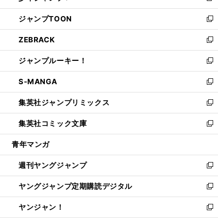
開
ウ
ン
ウ
し
ジャンプTOON
く
で
ド
ィ
い
新
開
ウ
ン
ウ
し
ZEBRACK
く
で
ド
ィ
い
新
開
ウ
ン
ウ
し
ジャンプルーキー！
く
で
ド
ィ
い
新
開
ウ
ン
ウ
し
S-MANGA
く
で
ド
ィ
い
新
開
ウ
ン
ウ
し
集英社ジャンプリミックス
く
で
ド
ィ
い
新
開
ウ
ン
ウ
し
集英社コミック文庫
く
で
ド
ィ
い
新
開
ウ
ン
ウ
し
青年マンガ
く
で
ド
ィ
い
開
ウ
ン
ウ
週刊ヤングジャンプ
く
で
ド
ィ
新
開
ウ
ン
し
ヤングジャンプ定期購読デジタル
く
で
ド
い
新
開
ウ
ウ
し
ヤンジャン！
く
で
ィ
い
新
開