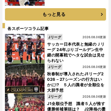
もっと見る
各スポーツコラム記事
Jリーグ
2026.08.06更新
サッカー日本代表と無縁のＪリ
ーグ 24年ぶりゴールデン生中
継の開幕戦でヘタな試合は見せ
られない
Jリーグ
2026.08.06更新
秋春制が導入されたJ1リーグ2
026－27シーズンの行方はい
かに!? ５人の識者が全順位を
大胆予想
Jリーグ
2026.08.06更新
J1全順位予想 識者５人が推す
優勝候補筆頭は？ J2降格の憂