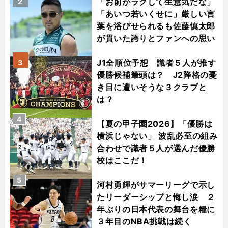
「お前がラクして生意気だな」
2
「あいつ若いくせに」厳しい言
葉を浴びせられるも佐藤慎太郎
が貫いた誇りとファンへの思い
J1全順位予想 識者５人が推す
3
優勝候補筆頭は？ J2降格の憂
き目に遭いそうな３クラブと
は？
4
【夏の甲子園2026】「優勝は
横浜じゃない」 波乱必至の組み
合わせで識者５人が選んだ優勝
校はここだ！
5
河村勇輝がサマーリーグで示し
たリーダーシップと悔し涙 ２
年ぶりの日本代表の舞台を糧に
３年目のNBA挑戦は続く