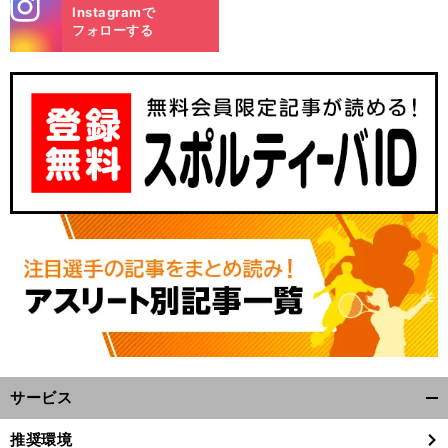
stagra
Instagramで
m
フォローする
最
」
々
前
へ
F
サービス
開
く/
推奨環境