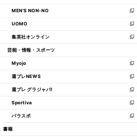
開
ウ
ン
ウ
し
MEN'S NON-NO
く
で
ド
ィ
い
新
開
ウ
ン
ウ
し
UOMO
く
で
ド
ィ
い
新
開
ウ
ン
ウ
し
集英社オンライン
く
で
ド
ィ
い
新
開
ウ
ン
ウ
し
芸能・情報・スポーツ
く
で
ド
ィ
い
開
ウ
ン
ウ
Myojo
く
で
ド
ィ
新
開
ウ
ン
し
週プレNEWS
く
で
ド
い
新
開
ウ
ウ
し
週プレ グラジャパ!
く
で
ィ
い
新
開
ン
ウ
し
Sportiva
く
ド
ィ
い
新
ウ
ン
ウ
し
パラスポ
で
ド
ィ
い
新
開
ウ
ン
ウ
し
書籍
く
で
ド
ィ
い
開
ウ
ン
ウ