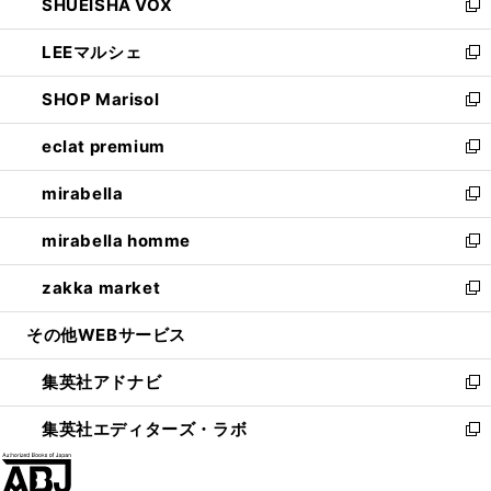
SHUEISHA VOX
で
ド
ィ
い
新
開
ウ
ン
ウ
し
LEEマルシェ
く
で
ド
ィ
い
新
開
ウ
ン
ウ
し
SHOP Marisol
く
で
ド
ィ
い
新
開
ウ
ン
ウ
し
eclat premium
く
で
ド
ィ
い
新
開
ウ
ン
ウ
し
mirabella
く
で
ド
ィ
い
新
開
ウ
ン
ウ
し
mirabella homme
く
で
ド
ィ
い
新
開
ウ
ン
ウ
し
zakka market
く
で
ド
ィ
い
新
開
ウ
ン
ウ
し
その他WEBサービス
く
で
ド
ィ
い
開
ウ
ン
ウ
集英社アドナビ
く
で
ド
ィ
新
開
ウ
ン
し
集英社エディターズ・ラボ
く
で
ド
い
新
開
ウ
ウ
し
く
で
ィ
い