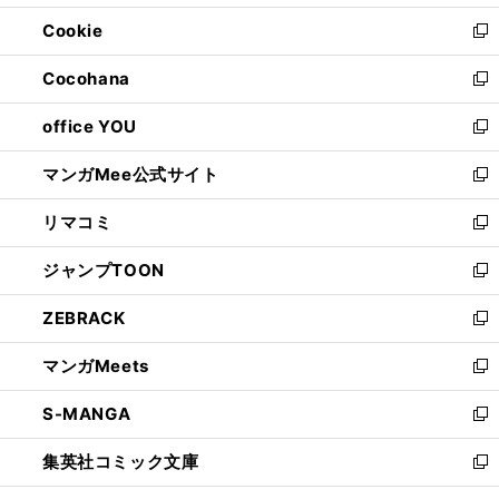
開
ウ
ン
ウ
Cookie
く
で
ド
ィ
新
開
ウ
ン
し
Cocohana
く
で
ド
い
新
開
ウ
ウ
し
office YOU
く
で
ィ
い
新
開
ン
ウ
し
マンガMee公式サイト
く
ド
ィ
い
新
ウ
ン
ウ
し
リマコミ
で
ド
ィ
い
新
開
ウ
ン
ウ
し
ジャンプTOON
く
で
ド
ィ
い
新
開
ウ
ン
ウ
し
ZEBRACK
く
で
ド
ィ
い
新
開
ウ
ン
ウ
し
マンガMeets
く
で
ド
ィ
い
新
開
ウ
ン
ウ
し
S-MANGA
く
で
ド
ィ
い
新
開
ウ
ン
ウ
し
集英社コミック文庫
く
で
ド
ィ
い
新
開
ウ
ン
ウ
し