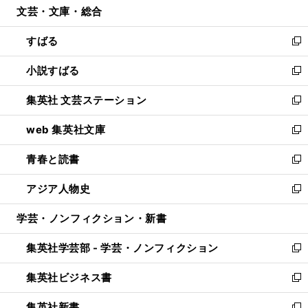
文芸・文庫・総合
く
で
ド
ィ
開
ウ
ン
すばる
く
で
ド
新
開
ウ
し
小説すばる
く
で
い
新
開
ウ
し
集英社 文芸ステーション
く
ィ
い
新
ン
ウ
し
web 集英社文庫
ド
ィ
い
新
ウ
ン
ウ
し
青春と読書
で
ド
ィ
い
新
開
ウ
ン
ウ
し
アジア人物史
く
で
ド
ィ
い
新
開
ウ
ン
ウ
し
学芸・ノンフィクション・新書
く
で
ド
ィ
い
開
ウ
ン
ウ
集英社学芸部 - 学芸・ノンフィクション
く
で
ド
ィ
新
開
ウ
ン
し
集英社ビジネス書
く
で
ド
い
新
開
ウ
ウ
し
集英社新書
く
で