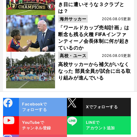
き目に遭いそうな３クラブと
は？
海外サッカー
2026.08.05更新
「ワールドカップ売却計画」は
断念も残る火種 FIFAインファ
ンティーノ会長体制に何が起き
ているのか
高校・ユース
2026.08.05更新
高校サッカーから補欠がいなく
なった 部員全員が試合に出る取
り組みが進んでいる
cebo
X
Facebookで
Xでフォローする
ok
フォローする
uTube
LINE
YouTubeで
LINEで
チャンネル登録
アカウント追加