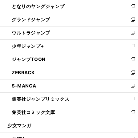
ン
ウ
し
となりのヤングジャンプ
く
ド
ィ
い
新
ウ
ン
ウ
し
グランドジャンプ
で
ド
ィ
い
新
開
ウ
ン
ウ
し
ウルトラジャンプ
く
で
ド
ィ
い
新
開
ウ
ン
ウ
し
少年ジャンプ+
く
で
ド
ィ
い
新
開
ウ
ン
ウ
し
ジャンプTOON
く
で
ド
ィ
い
新
開
ウ
ン
ウ
し
ZEBRACK
く
で
ド
ィ
い
新
開
ウ
ン
ウ
し
S-MANGA
く
で
ド
ィ
い
新
開
ウ
ン
ウ
し
集英社ジャンプリミックス
く
で
ド
ィ
い
新
開
ウ
ン
ウ
し
集英社コミック文庫
く
で
ド
ィ
い
新
開
ウ
ン
ウ
し
少女マンガ
く
で
ド
ィ
い
開
ウ
ン
ウ