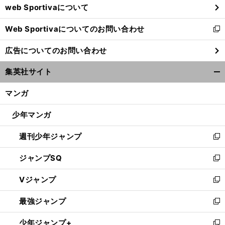
web Sportivaについて
で
開
Web Sportivaについてのお問い合わせ
く
新
し
広告についてのお問い合わせ
い
ウ
集英社サイト
ィ
開
ン
く/
マンガ
ド
閉
ウ
じ
少年マンガ
で
る
開
週刊少年ジャンプ
く
新
し
ジャンプSQ
い
新
ウ
し
Vジャンプ
ィ
い
新
ン
ウ
し
最強ジャンプ
ド
ィ
い
新
ウ
ン
ウ
し
少年ジャンプ+
で
ド
ィ
い
新