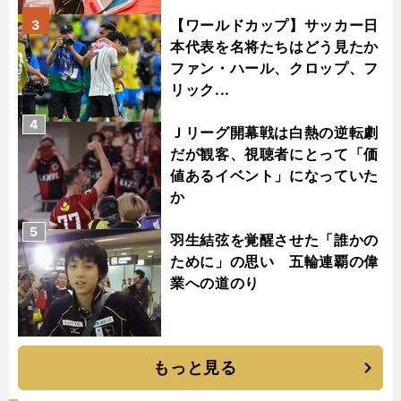
【ワールドカップ】サッカー日
3
本代表を名将たちはどう見たか
ファン・ハール、クロップ、フ
リック...
4
Ｊリーグ開幕戦は白熱の逆転劇
だが観客、視聴者にとって「価
値あるイベント」になっていた
か
5
羽生結弦を覚醒させた「誰かの
ために」の思い 五輪連覇の偉
業への道のり
もっと見る