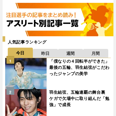
人気記事ランキング
今日
昨日
週間
月間
「僕なりの４回転半ができた」
1
最後の五輪、羽生結弦がこだわ
ったジャンプの美学
羽生結弦、五輪連覇の舞台裏
2
ケガで欠場中に取り組んだ「勉
強」で成長