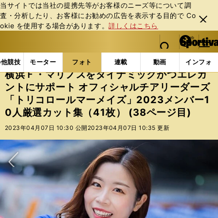
当サイトでは当社の提携先等がお客様のニーズ等について調
査・分析したり、お客様にお勧めの広告を表⽰する⽬的で Co
閉じ
okie を使⽤する場合があります。
詳しくはこちら
る
マイペ
web Sportiva (webスポルティーバ)
検索
メニュ
we
ー
フォトギャラリー
スポーツビーナスギャラリー
横浜
b
ジ
の他競技
モーター
フォト
連載
動画
インフォ
ス
横浜Ｆ・マリノスをダイナミックかつエレガ
ポ
ントにサポート オフィシャルチアリーダーズ
ル
「トリコロールマーメイズ」2023メンバー1
テ
ィ
0人厳選カット集（41枚） (38ページ目)
ー
2023年04月07日 10:30 公開
2023年04月07日 10:35 更新
バ
次へ