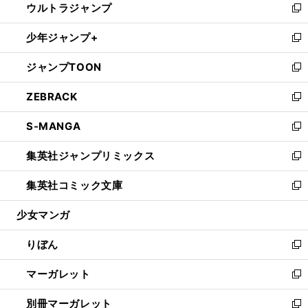
ウルトラジャンプ
く
で
ド
ィ
い
新
開
ウ
ン
ウ
し
少年ジャンプ+
く
で
ド
ィ
い
新
開
ウ
ン
ウ
し
ジャンプTOON
く
で
ド
ィ
い
新
開
ウ
ン
ウ
し
ZEBRACK
く
で
ド
ィ
い
新
開
ウ
ン
ウ
し
S-MANGA
く
で
ド
ィ
い
新
開
ウ
ン
ウ
し
集英社ジャンプリミックス
く
で
ド
ィ
い
新
開
ウ
ン
ウ
し
集英社コミック文庫
く
で
ド
ィ
い
新
開
ウ
ン
ウ
し
少女マンガ
く
で
ド
ィ
い
開
ウ
ン
ウ
りぼん
く
で
ド
ィ
新
開
ウ
ン
し
マーガレット
く
で
ド
い
新
開
ウ
ウ
し
別冊マーガレット
く
で
ィ
い
新