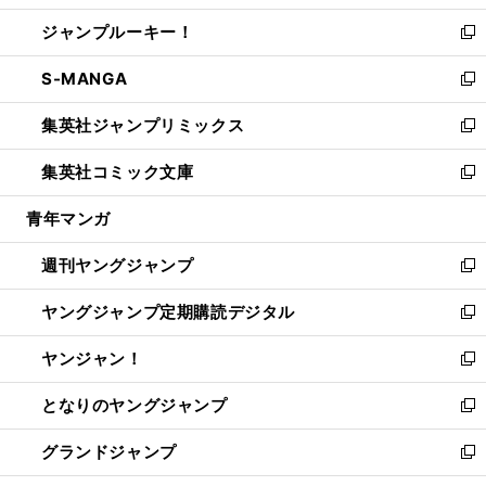
開
ウ
ン
ウ
し
ジャンプルーキー！
く
で
ド
ィ
い
新
開
ウ
ン
ウ
し
S-MANGA
く
で
ド
ィ
い
新
開
ウ
ン
ウ
し
集英社ジャンプリミックス
く
で
ド
ィ
い
新
開
ウ
ン
ウ
し
集英社コミック文庫
く
で
ド
ィ
い
新
開
ウ
ン
ウ
し
青年マンガ
く
で
ド
ィ
い
開
ウ
ン
ウ
週刊ヤングジャンプ
く
で
ド
ィ
新
開
ウ
ン
し
ヤングジャンプ定期購読デジタル
く
で
ド
い
新
開
ウ
ウ
し
ヤンジャン！
く
で
ィ
い
新
開
ン
ウ
し
となりのヤングジャンプ
く
ド
ィ
い
新
ウ
ン
ウ
し
グランドジャンプ
で
ド
ィ
い
新
開
ウ
ン
ウ
し