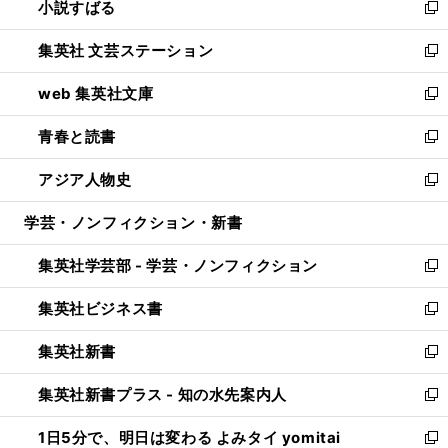
小説すばる
く
で
い
新
開
ウ
し
集英社 文芸ステーション
く
ィ
い
新
ン
ウ
し
web 集英社文庫
ド
ィ
い
新
ウ
ン
ウ
し
青春と読書
で
ド
ィ
い
新
開
ウ
ン
ウ
し
アジア人物史
く
で
ド
ィ
い
新
開
ウ
ン
ウ
し
学芸・ノンフィクション・新書
く
で
ド
ィ
い
開
ウ
ン
ウ
集英社学芸部 - 学芸・ノンフィクション
く
で
ド
ィ
新
開
ウ
ン
し
集英社ビジネス書
く
で
ド
い
新
開
ウ
ウ
し
集英社新書
く
で
ィ
い
新
開
ン
ウ
し
集英社新書プラス - 知の水先案内人
く
ド
ィ
い
新
ウ
ン
ウ
し
1日5分で、明日は変わる よみタイ yomitai
で
ド
ィ
い
新