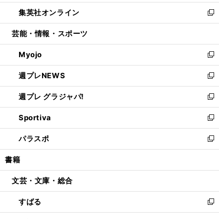
開
ウ
ン
ウ
し
集英社オンライン
く
で
ド
ィ
い
新
開
ウ
ン
ウ
し
芸能・情報・スポーツ
く
で
ド
ィ
い
開
ウ
ン
ウ
Myojo
く
で
ド
ィ
新
開
ウ
ン
し
週プレNEWS
く
で
ド
い
新
開
ウ
ウ
し
週プレ グラジャパ!
く
で
ィ
い
新
開
ン
ウ
し
Sportiva
く
ド
ィ
い
新
ウ
ン
ウ
し
パラスポ
で
ド
ィ
い
新
開
ウ
ン
ウ
し
書籍
く
で
ド
ィ
い
開
ウ
ン
ウ
文芸・文庫・総合
く
で
ド
ィ
開
ウ
ン
すばる
く
で
ド
新
開
ウ
し