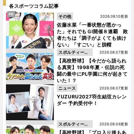
各スポーツコラム記事
PR
その他
2026.08.10更新
佐藤水菜「一番状態が悪かっ
た」それでもＧⅠ開催８連覇 敗
者たちは「調子がよくても抜け
ない」「すごい」と脱帽
スポルティーバ
2026.08.07更新
動画
【高校野球】【今だから語られ
る真実】1998年夏・伝説の死
闘の最中にPL学園に何が起きて
いた！？
ニュース
2026.08.07更新
YUZURU2027羽生結弦カレン
ダー 予約受付中！
スポルティーバ
2026.08.06更新
動画
【高校野球】「プロ入り後もあ