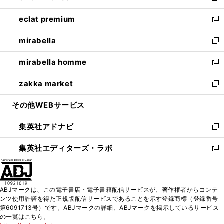
開
ウ
ン
ウ
し
eclat premium
く
で
ド
ィ
い
新
開
ウ
ン
ウ
し
mirabella
く
で
ド
ィ
い
新
開
ウ
ン
ウ
し
mirabella homme
く
で
ド
ィ
い
新
開
ウ
ン
ウ
し
zakka market
く
で
ド
ィ
い
新
開
ウ
ン
ウ
し
その他WEBサービス
く
で
ド
ィ
い
開
ウ
ン
ウ
集英社アドナビ
く
で
ド
ィ
新
開
ウ
ン
し
集英社エディターズ・ラボ
く
で
ド
い
新
開
ウ
ウ
し
く
で
ィ
い
開
ン
ウ
ABJマークは、この電子書店・電子書籍配信サービスが、著作権者からコンテ
く
ド
ィ
ンツ使用許諾を得た正規版配信サービスであることを示す登録商標（登録番号
ウ
ン
第6091713号）です。ABJマークの詳細、ABJマークを掲示しているサービス
で
ド
の一覧はこちら。
開
ウ