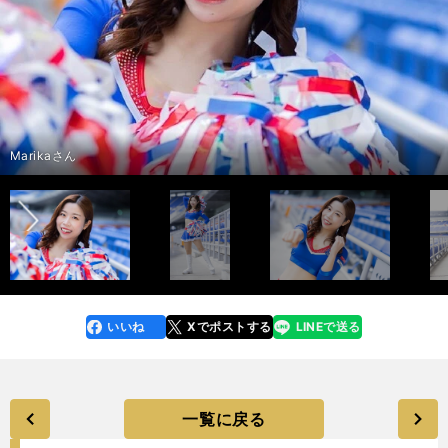
インタビュー記事＞＞
前へ
photo by Tatematsu Naozumi
Marikaさん
いいね
Xでポストする
LINEで送る
line
faceboo
x
k
一覧に戻る