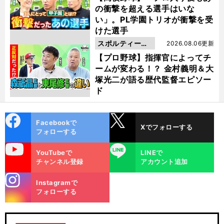
の衝撃を超える選手はいな
い」。PL学園トリオが衝撃を受
けた選手
スポルティーバ
2026.08.06更新
動画
【プロ野球】指揮官によってチ
ームが変わる！？ 金村義明＆大
塚光二が語る歴代監督エピソー
ド
cebo
X
Facebookで
Xでフォローする
ok
フォローする
uTube
LINE
YouTubeで
LINEで
チャンネル登録
アカウント追加
stagra
Instagramで
m
フォローする