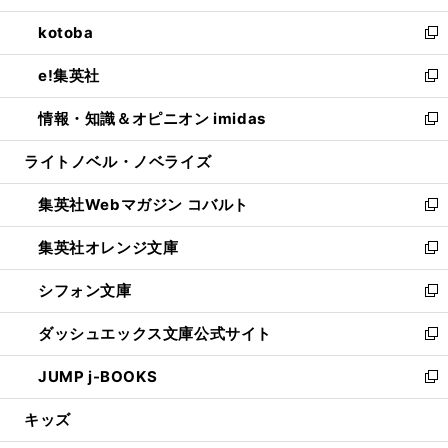
開
ウ
ン
ウ
し
kotoba
く
で
ド
ィ
い
新
開
ウ
ン
ウ
し
e!集英社
く
で
ド
ィ
い
新
開
ウ
ン
ウ
し
情報・知識＆オピニオン imidas
く
で
ド
ィ
い
新
開
ウ
ン
ウ
し
ライトノベル・ノベライズ
く
で
ド
ィ
い
開
ウ
ン
ウ
集英社Webマガジン コバルト
く
で
ド
ィ
新
開
ウ
ン
し
集英社オレンジ文庫
く
で
ド
い
新
開
ウ
ウ
し
シフォン文庫
く
で
ィ
い
新
開
ン
ウ
し
ダッシュエックス文庫公式サイト
く
ド
ィ
い
新
ウ
ン
ウ
し
JUMP j-BOOKS
で
ド
ィ
い
新
開
ウ
ン
ウ
し
キッズ
く
で
ド
ィ
い
開
ウ
ン
ウ