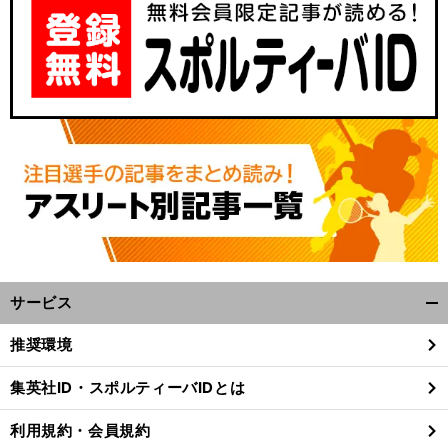
サービス
開
く/
推奨環境
閉
じ
集英社ID・スポルティーバIDとは
る
利用規約・会員規約