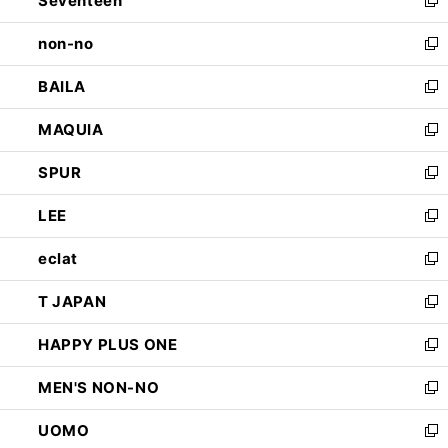
Seventeen
で
ド
新
開
ウ
し
non-no
く
で
い
新
開
ウ
し
BAILA
く
ィ
い
新
ン
ウ
し
MAQUIA
ド
ィ
い
新
ウ
ン
ウ
し
SPUR
で
ド
ィ
い
新
開
ウ
ン
ウ
し
LEE
く
で
ド
ィ
い
新
開
ウ
ン
ウ
し
eclat
く
で
ド
ィ
い
新
開
ウ
ン
ウ
し
T JAPAN
く
で
ド
ィ
い
新
開
ウ
ン
ウ
し
HAPPY PLUS ONE
く
で
ド
ィ
い
新
開
ウ
ン
ウ
し
MEN'S NON-NO
く
で
ド
ィ
い
新
開
ウ
ン
ウ
し
UOMO
く
で
ド
ィ
い
新