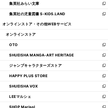
集英社みらい文庫
く
で
ド
ィ
新
開
ウ
ン
し
集英社の児童図書 S-KIDS.LAND
く
で
ド
い
新
開
ウ
ウ
し
オンラインストア・
その他WEBサービス
く
で
ィ
い
開
ン
ウ
オンラインストア
く
ド
ィ
ウ
ン
OTO
で
ド
新
開
ウ
し
SHUEISHA MANGA-ART HERITAGE
く
で
い
新
開
ウ
し
ジャンプキャラクターズストア
く
ィ
い
新
ン
ウ
し
HAPPY PLUS STORE
ド
ィ
い
新
ウ
ン
ウ
し
SHUEISHA VOX
で
ド
ィ
い
新
開
ウ
ン
ウ
し
LEEマルシェ
く
で
ド
ィ
い
新
開
ウ
ン
ウ
し
SHOP Marisol
く
で
ド
ィ
い
新