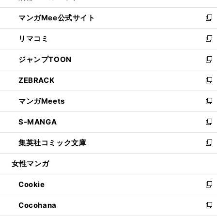
開
ン
ウ
し
マンガMee公式サイト
く
ド
ィ
い
新
ウ
ン
ウ
し
リマコミ
で
ド
ィ
い
新
開
ウ
ン
ウ
し
ジャンプTOON
く
で
ド
ィ
い
新
開
ウ
ン
ウ
し
ZEBRACK
く
で
ド
ィ
い
新
開
ウ
ン
ウ
し
マンガMeets
く
で
ド
ィ
い
新
開
ウ
ン
ウ
し
S-MANGA
く
で
ド
ィ
い
新
開
ウ
ン
ウ
し
集英社コミック文庫
く
で
ド
ィ
い
新
開
ウ
ン
ウ
し
女性マンガ
く
で
ド
ィ
い
開
ウ
ン
ウ
Cookie
く
で
ド
ィ
新
開
ウ
ン
し
Cocohana
く
で
ド
い
新
開
ウ
ウ