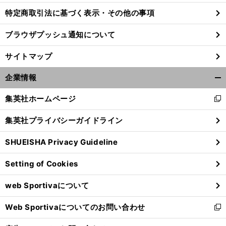
特定商取引法に基づく表示・その他の事項
ブラウザプッシュ通知について
サイトマップ
企業情報
開
く/
集英社ホームページ
新
閉
し
じ
集英社プライバシーガイドライン
い
る
ウ
SHUEISHA Privacy Guideline
ィ
ン
Setting of Cookies
ド
ウ
web Sportivaについて
で
開
Web Sportivaについてのお問い合わせ
く
新
し