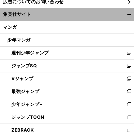
広告についてのお問い合わせ
い
ウ
集英社サイト
ィ
開
ン
く/
マンガ
ド
閉
ウ
じ
少年マンガ
で
る
開
週刊少年ジャンプ
く
新
し
ジャンプSQ
い
新
ウ
し
Vジャンプ
ィ
い
新
ン
ウ
し
最強ジャンプ
ド
ィ
い
新
ウ
ン
ウ
し
少年ジャンプ+
で
ド
ィ
い
新
開
ウ
ン
ウ
し
ジャンプTOON
く
で
ド
ィ
い
新
開
ウ
ン
ウ
し
ZEBRACK
く
で
ド
ィ
い
新