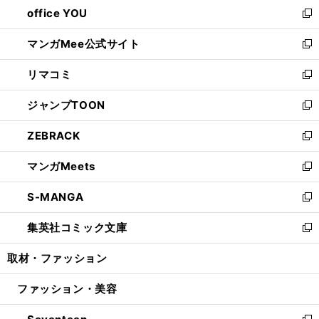
し
office YOU
く
で
ィ
い
新
開
ン
ウ
し
マンガMee公式サイト
く
ド
ィ
い
新
ウ
ン
ウ
し
リマコミ
で
ド
ィ
い
新
開
ウ
ン
ウ
し
ジャンプTOON
く
で
ド
ィ
い
新
開
ウ
ン
ウ
し
ZEBRACK
く
で
ド
ィ
い
新
開
ウ
ン
ウ
し
マンガMeets
く
で
ド
ィ
い
新
開
ウ
ン
ウ
し
S-MANGA
く
で
ド
ィ
い
新
開
ウ
ン
ウ
し
集英社コミック文庫
く
で
ド
ィ
い
新
開
ウ
ン
ウ
し
取材・ファッション
く
で
ド
ィ
い
開
ウ
ン
ウ
ファッション・美容
く
で
ド
ィ
開
ウ
ン
く