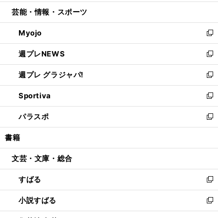
開
ウ
ン
ウ
し
芸能・情報・スポーツ
く
で
ド
ィ
い
開
ウ
ン
ウ
Myojo
く
で
ド
ィ
新
開
ウ
ン
し
週プレNEWS
く
で
ド
い
新
開
ウ
ウ
し
週プレ グラジャパ!
く
で
ィ
い
新
開
ン
ウ
し
Sportiva
く
ド
ィ
い
新
ウ
ン
ウ
し
パラスポ
で
ド
ィ
い
新
開
ウ
ン
ウ
し
書籍
く
で
ド
ィ
い
開
ウ
ン
ウ
文芸・文庫・総合
く
で
ド
ィ
開
ウ
ン
すばる
く
で
ド
新
開
ウ
し
小説すばる
く
で
い
新
開
ウ
し