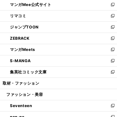
マンガMee公式サイト
く
ド
ィ
い
新
ウ
ン
ウ
し
リマコミ
で
ド
ィ
い
新
開
ウ
ン
ウ
し
ジャンプTOON
く
で
ド
ィ
い
新
開
ウ
ン
ウ
し
ZEBRACK
く
で
ド
ィ
い
新
開
ウ
ン
ウ
し
マンガMeets
く
で
ド
ィ
い
新
開
ウ
ン
ウ
し
S-MANGA
く
で
ド
ィ
い
新
開
ウ
ン
ウ
し
集英社コミック文庫
く
で
ド
ィ
い
新
開
ウ
ン
ウ
し
取材・ファッション
く
で
ド
ィ
い
開
ウ
ン
ウ
ファッション・美容
く
で
ド
ィ
開
ウ
ン
Seventeen
く
で
ド
新
開
ウ
し
non-no
く
で