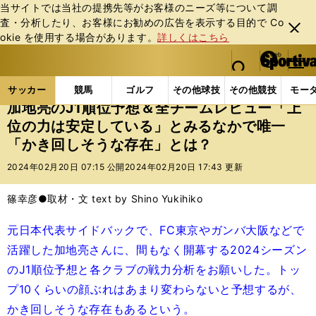
当サイトでは当社の提携先等がお客様のニーズ等について調
査・分析したり、お客様にお勧めの広告を表⽰する⽬的で Co
閉じ
okie を使⽤する場合があります。
詳しくはこちら
る
マイペ
web Sportiva (webスポルティーバ)
検索
メニュ
we
ー
サッカーの記事一覧
Jリーグ他
Jリーグ
加地亮
b
ジ
サッカー
競馬
ゴルフ
その他球技
その他競技
モー
ス
加地亮のJ1順位予想＆全チームレビュー「上
ポ
位の力は安定している」とみるなかで唯一
ル
「かき回しそうな存在」とは？
テ
ィ
2024年02月20日 07:15 公開
2024年02月20日 17:43 更新
ー
バ
篠幸彦●取材・文 text by Shino Yukihiko
元日本代表サイドバックで、FC東京やガンバ大阪などで
活躍した加地亮さんに、間もなく開幕する2024シーズン
のJ1順位予想と各クラブの戦力分析をお願いした。トッ
プ10くらいの顔ぶれはあまり変わらないと予想するが、
かき回しそうな存在もあるという。