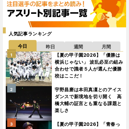
人気記事ランキング
今日
昨日
週間
月間
【夏の甲子園2026】「優勝は
1
横浜じゃない」 波乱必至の組み
合わせで識者５人が選んだ優勝
校はここだ！
宇野昌磨は本田真凜とのアイス
2
ダンスで新境地を切り開く 高
橋大輔の証言とも重なる課題と
楽しさ
【夏の甲子園2026】「青春っ
3