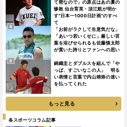
て密なので」の原点はあの夏の
惨敗 仙台育英・須江航が明か
す"日本一1000日計画"のすべ
て
4
「お前がラクして生意気だな」
「あいつ若いくせに」厳しい言
葉を浴びせられるも佐藤慎太郎
が貫いた誇りとファンへの思い
5
錦織圭とダブルスを組んで「や
っぱ、すごいなこの人」 明る
い表情と言葉で内山靖崇の迷い
を払ってくれた
もっと見る
各スポーツコラム記事