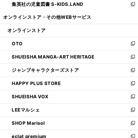
集英社の児童図書 S-KIDS.LAND
く
で
ド
い
新
開
ウ
ウ
し
オンラインストア・
その他WEBサービス
く
で
ィ
い
開
ン
ウ
オンラインストア
く
ド
ィ
ウ
ン
OTO
で
ド
新
開
ウ
し
SHUEISHA MANGA-ART HERITAGE
く
で
い
新
開
ウ
し
ジャンプキャラクターズストア
く
ィ
い
新
ン
ウ
し
HAPPY PLUS STORE
ド
ィ
い
新
ウ
ン
ウ
し
SHUEISHA VOX
で
ド
ィ
い
新
開
ウ
ン
ウ
し
LEEマルシェ
く
で
ド
ィ
い
新
開
ウ
ン
ウ
し
SHOP Marisol
く
で
ド
ィ
い
新
開
ウ
ン
ウ
し
eclat premium
く
で
ド
ィ
い
新