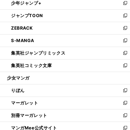
少年ジャンプ+
く
で
ド
ィ
い
新
開
ウ
ン
ウ
し
ジャンプTOON
く
で
ド
ィ
い
新
開
ウ
ン
ウ
し
ZEBRACK
く
で
ド
ィ
い
新
開
ウ
ン
ウ
し
S-MANGA
く
で
ド
ィ
い
新
開
ウ
ン
ウ
し
集英社ジャンプリミックス
く
で
ド
ィ
い
新
開
ウ
ン
ウ
し
集英社コミック文庫
く
で
ド
ィ
い
新
開
ウ
ン
ウ
し
少女マンガ
く
で
ド
ィ
い
開
ウ
ン
ウ
りぼん
く
で
ド
ィ
新
開
ウ
ン
し
マーガレット
く
で
ド
い
新
開
ウ
ウ
し
別冊マーガレット
く
で
ィ
い
新
開
ン
ウ
し
マンガMee公式サイト
く
ド
ィ
い
新