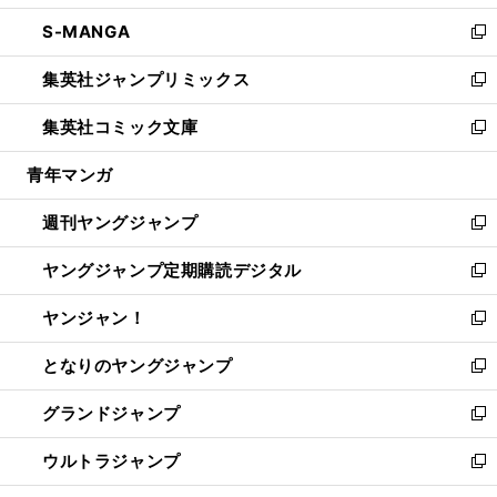
開
ウ
ン
ウ
し
S-MANGA
く
で
ド
ィ
い
新
開
ウ
ン
ウ
し
集英社ジャンプリミックス
く
で
ド
ィ
い
新
開
ウ
ン
ウ
し
集英社コミック文庫
く
で
ド
ィ
い
新
開
ウ
ン
ウ
し
青年マンガ
く
で
ド
ィ
い
開
ウ
ン
ウ
週刊ヤングジャンプ
く
で
ド
ィ
新
開
ウ
ン
し
ヤングジャンプ定期購読デジタル
く
で
ド
い
新
開
ウ
ウ
し
ヤンジャン！
く
で
ィ
い
新
開
ン
ウ
し
となりのヤングジャンプ
く
ド
ィ
い
新
ウ
ン
ウ
し
グランドジャンプ
で
ド
ィ
い
新
開
ウ
ン
ウ
し
ウルトラジャンプ
く
で
ド
ィ
い
新
開
ウ
ン
ウ
し