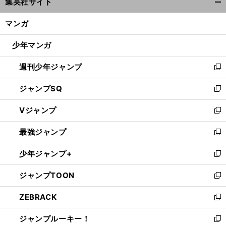
集英社サイト
ィ
開
ン
く/
マンガ
ド
閉
ウ
じ
少年マンガ
で
る
開
週刊少年ジャンプ
く
新
し
ジャンプSQ
い
新
ウ
し
Vジャンプ
ィ
い
新
ン
ウ
し
最強ジャンプ
ド
ィ
い
新
ウ
ン
ウ
し
少年ジャンプ+
で
ド
ィ
い
新
開
ウ
ン
ウ
し
ジャンプTOON
く
で
ド
ィ
い
新
開
ウ
ン
ウ
し
ZEBRACK
く
で
ド
ィ
い
新
開
ウ
ン
ウ
し
ジャンプルーキー！
く
で
ド
ィ
い
新