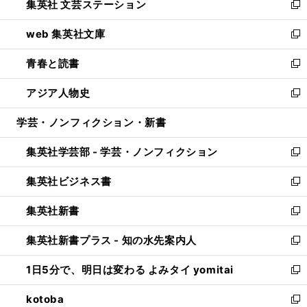
集英社 文芸ステーション
く
ィ
い
新
ン
ウ
し
web 集英社文庫
ド
ィ
い
新
ウ
ン
ウ
し
青春と読書
で
ド
ィ
い
新
開
ウ
ン
ウ
し
アジア人物史
く
で
ド
ィ
い
新
開
ウ
ン
ウ
し
学芸・ノンフィクション・新書
く
で
ド
ィ
い
開
ウ
ン
ウ
集英社学芸部 - 学芸・ノンフィクション
く
で
ド
ィ
新
開
ウ
ン
し
集英社ビジネス書
く
で
ド
い
新
開
ウ
ウ
し
集英社新書
く
で
ィ
い
新
開
ン
ウ
し
集英社新書プラス - 知の水先案内人
く
ド
ィ
い
新
ウ
ン
ウ
し
1日5分で、明日は変わる よみタイ yomitai
で
ド
ィ
い
新
開
ウ
ン
ウ
し
kotoba
く
で
ド
ィ
い
新