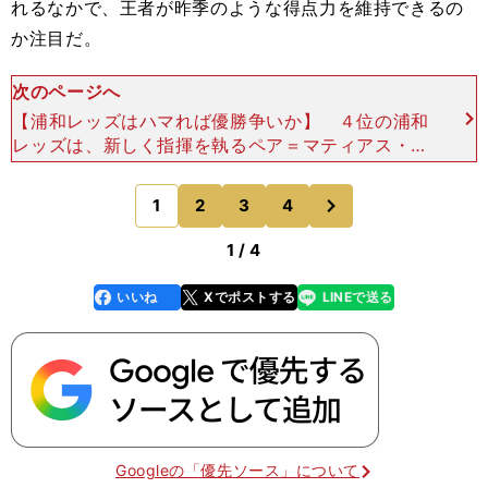
れるなかで、王者が昨季のような得点力を維持できるの
か注目だ。
次のページへ
【浦和レッズはハマれば優勝争いか】 ４位の浦和
レッズは、新しく指揮を執るペア＝マティアス・ヘ
グモ監督の攻撃的でアグレッシブなサッカーが期待
できる。補強においてもFWチアゴ・サンタナの獲
次
1
2
3
4
のページへ
得をはじめ、M
1 / 4
いいね
Xでポストする
LINEで送る
line
faceboo
x
k
Googleの「優先ソース」について