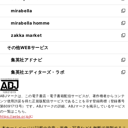
開
ウ
ン
ウ
し
mirabella
く
で
ド
ィ
い
新
開
ウ
ン
ウ
し
mirabella homme
く
で
ド
ィ
い
新
開
ウ
ン
ウ
し
zakka market
く
で
ド
ィ
い
新
開
ウ
ン
ウ
し
その他WEBサービス
く
で
ド
ィ
い
開
ウ
ン
ウ
集英社アドナビ
く
で
ド
ィ
新
開
ウ
ン
し
集英社エディターズ・ラボ
く
で
ド
い
新
開
ウ
ウ
し
く
で
ィ
い
開
ン
ウ
ABJマークは、この電子書店・電子書籍配信サービスが、著作権者からコンテ
く
ド
ィ
ンツ使用許諾を得た正規版配信サービスであることを示す登録商標（登録番号
ウ
ン
第6091713号）です。ABJマークの詳細、ABJマークを掲示しているサービス
で
ド
の一覧はこちら。
開
ウ
https://aebs.or.jp/
新
く
で
し
い
開
本ホームページに記載の文章・画像・写真などを無断で複製するこ