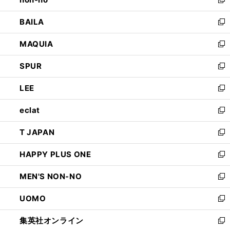
い
新
開
ウ
し
BAILA
く
ィ
い
新
ン
ウ
し
MAQUIA
ド
ィ
い
新
ウ
ン
ウ
し
SPUR
で
ド
ィ
い
新
開
ウ
ン
ウ
し
LEE
く
で
ド
ィ
い
新
開
ウ
ン
ウ
し
eclat
く
で
ド
ィ
い
新
開
ウ
ン
ウ
し
T JAPAN
く
で
ド
ィ
い
新
開
ウ
ン
ウ
し
HAPPY PLUS ONE
く
で
ド
ィ
い
新
開
ウ
ン
ウ
し
MEN'S NON-NO
く
で
ド
ィ
い
新
開
ウ
ン
ウ
し
UOMO
く
で
ド
ィ
い
新
開
ウ
ン
ウ
し
集英社オンライン
く
で
ド
ィ
い
新