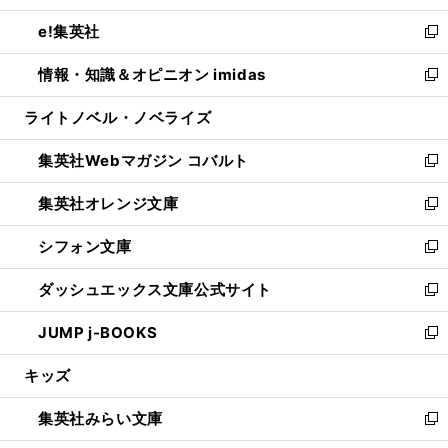
開
ウ
ン
ウ
し
e!集英社
く
で
ド
ィ
い
新
開
ウ
ン
ウ
し
情報・知識＆オピニオン imidas
く
で
ド
ィ
い
新
開
ウ
ン
ウ
し
ライトノベル・ノベライズ
く
で
ド
ィ
い
開
ウ
ン
ウ
集英社Webマガジン コバルト
く
で
ド
ィ
新
開
ウ
ン
し
集英社オレンジ文庫
く
で
ド
い
新
開
ウ
ウ
し
シフォン文庫
く
で
ィ
い
新
開
ン
ウ
し
ダッシュエックス文庫公式サイト
く
ド
ィ
い
新
ウ
ン
ウ
し
JUMP j-BOOKS
で
ド
ィ
い
新
開
ウ
ン
ウ
し
キッズ
く
で
ド
ィ
い
開
ウ
ン
ウ
集英社みらい文庫
く
で
ド
ィ
新
開
ウ
ン
し