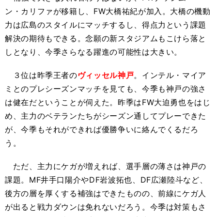
ン・カリファが移籍し、FW大橋祐紀が加入。大橋の機動
力は広島のスタイルにマッチするし、得点力という課題
解決の期待もできる。念願の新スタジアムもこけら落と
しとなり、今季さらなる躍進の可能性は大きい。
３位は昨季王者の
ヴィッセル神戸
。インテル・マイア
ミとのプレシーズンマッチを見ても、今季も神戸の強さ
は健在だということが伺えた。昨季はFW大迫勇也をはじ
め、主力のベテランたちがシーズン通してプレーできた
が、今季もそれができれば優勝争いに絡んでくるだろ
う。
ただ、主力にケガが増えれば、選手層の薄さは神戸の
課題。MF井手口陽介やDF岩波拓也、DF広瀬陸斗など、
後方の層を厚くする補強はできたものの、前線にケガ人
が出ると戦力ダウンは免れないだろう。今季は対策もさ