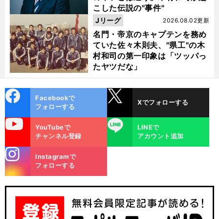
こした伝説の"事件"
Jリーグ
2026.08.02更新
、
前
へ
名門・帝京のキャプテンを務め
ていた佐々木則夫、"県工"の木
村和司の第一印象は「ツッパっ
たヤツだな」
cebo
X
Facebookで
Xでフォローする
ok
フォローする
uTube
LINE
YouTubeで
LINEで
チャンネル登録
アカウント追加
stagra
Instagramで
m
フォローする