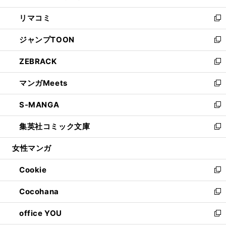
ウ
ン
ウ
し
リマコミ
で
ド
ィ
い
新
開
ウ
ン
ウ
し
ジャンプTOON
く
で
ド
ィ
い
新
開
ウ
ン
ウ
し
ZEBRACK
く
で
ド
ィ
い
新
開
ウ
ン
ウ
し
マンガMeets
く
で
ド
ィ
い
新
開
ウ
ン
ウ
し
S-MANGA
く
で
ド
ィ
い
新
開
ウ
ン
ウ
し
集英社コミック文庫
く
で
ド
ィ
い
新
開
ウ
ン
ウ
し
女性マンガ
く
で
ド
ィ
い
開
ウ
ン
ウ
Cookie
く
で
ド
ィ
新
開
ウ
ン
し
Cocohana
く
で
ド
い
新
開
ウ
ウ
し
office YOU
く
で
ィ
い
新
開
ン
ウ
し