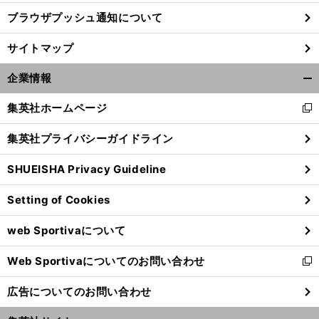
ブラウザプッシュ通知について
サイトマップ
企業情報
開
く/
集英社ホームページ
新
閉
し
じ
集英社プライバシーガイドライン
い
る
ウ
SHUEISHA Privacy Guideline
ィ
ン
Setting of Cookies
ド
ウ
web Sportivaについて
で
開
Web Sportivaについてのお問い合わせ
く
新
し
広告についてのお問い合わせ
い
ウ