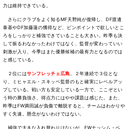
力は維持できている。
さらにクラブをよく知るMF天野純が復帰し、DF渡邊
泰基やDF加藤蓮の獲得など、ピンポイントで欲しいとこ
ろをしっかりと補強できていることも大きい。昨季も決
して振るわなかったわけではなく、監督が変わっていい
刺激が入り、今季はまた優勝候補の最有力となるのでは
と感じている。
２位には
サンフレッチェ広島
。２年連続で３位とな
り、ミヒャエル・スキッベ監督のもと確実にレベルアッ
プしている。戦い方も安定している一方で、ここぞとい
う時の勝負強さ、得点力にはやや課題は感じた。また、
昨季はFW満田誠が負傷で離脱すると、チームはわかりや
すく失速。懸念がないわけではない。
補強で大きな入れ替わりはないが、FWナッシム・ベ