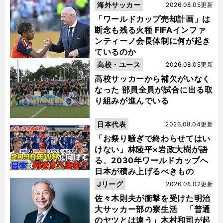
海外サッカー
2026.08.05更新
「ワールドカップ売却計画」は
断念も残る火種 FIFAインファ
ンティーノ会長体制に何が起き
ているのか
高校・ユース
2026.08.05更新
高校サッカーから補欠がいなく
なった 部員全員が試合に出る取
り組みが進んでいる
日本代表
2026.08.04更新
「お祭り騒ぎで終わらせてはい
けない」林陵平×岩政大樹が語
る、2030年ワールドカップへ
日本が積み上げるべきもの
Jリーグ
2026.08.02更新
佐々木則夫が衝撃を受けた明治
大サッカー部の寮生活 「普通
のヤツとは違う」木村和司が起