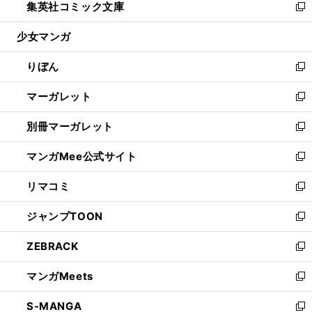
集英社コミック文庫
く
で
ド
ィ
い
新
開
ウ
ン
ウ
し
少女マンガ
く
で
ド
ィ
い
開
ウ
ン
ウ
りぼん
く
で
ド
ィ
新
開
ウ
ン
し
マーガレット
く
で
ド
い
新
開
ウ
ウ
し
別冊マーガレット
く
で
ィ
い
新
開
ン
ウ
し
マンガMee公式サイト
く
ド
ィ
い
新
ウ
ン
ウ
し
リマコミ
で
ド
ィ
い
新
開
ウ
ン
ウ
し
ジャンプTOON
く
で
ド
ィ
い
新
開
ウ
ン
ウ
し
ZEBRACK
く
で
ド
ィ
い
新
開
ウ
ン
ウ
し
マンガMeets
く
で
ド
ィ
い
新
開
ウ
ン
ウ
し
S-MANGA
く
で
ド
ィ
い
新