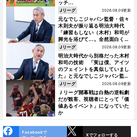
ッチ...
Jリーグ
2026.08.09更新
元なでしこジャパン監督・佐々
木則夫が振り返る明治大時代
「練習もしない（木村）和司が
脚光を浴びて...。全然面白くな
い４年間でした」
Jリーグ
2026.08.09更新
明治大時代から別格だった木村
和司の技術 「実は僕、アイツ
のフェイントを真似していまし
た」と元なでしこジャパン監
督・佐々木則夫
Jリーグ
2026.08.08更新
Ｊリーグ開幕戦は白熱の逆転劇
だが観客、視聴者にとって「価
値あるイベント」になっていた
か
cebo
X
Facebookで
Xでフォローする
ok