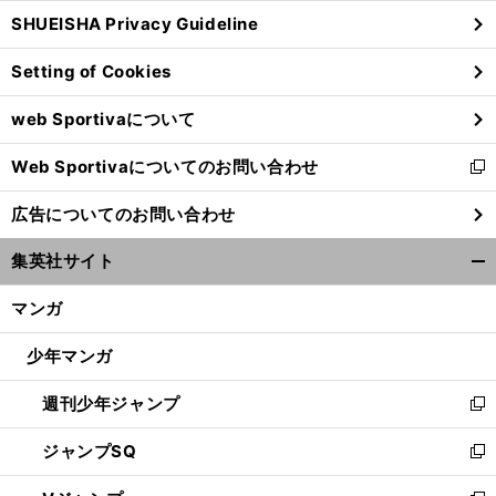
ウ
SHUEISHA Privacy Guideline
ィ
ン
Setting of Cookies
ド
ウ
web Sportivaについて
で
開
Web Sportivaについてのお問い合わせ
く
新
し
広告についてのお問い合わせ
い
ウ
集英社サイト
ィ
開
ン
く/
マンガ
ド
閉
ウ
じ
少年マンガ
で
る
開
週刊少年ジャンプ
く
新
し
ジャンプSQ
い
新
ウ
し