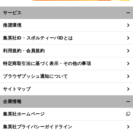
サービス
開
く/
推奨環境
閉
じ
集英社ID・スポルティーバIDとは
る
利用規約・会員規約
特定商取引法に基づく表示・その他の事項
ブラウザプッシュ通知について
サイトマップ
企業情報
開
く/
集英社ホームページ
新
閉
し
じ
集英社プライバシーガイドライン
い
る