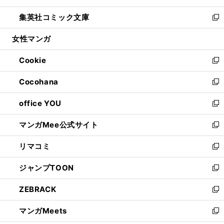
開
ウ
ン
ウ
し
集英社コミック文庫
く
で
ド
ィ
い
新
開
ウ
ン
ウ
し
女性マンガ
く
で
ド
ィ
い
開
ウ
ン
ウ
Cookie
く
で
ド
ィ
新
開
ウ
ン
し
Cocohana
く
で
ド
い
新
開
ウ
ウ
し
office YOU
く
で
ィ
い
新
開
ン
ウ
し
マンガMee公式サイト
く
ド
ィ
い
新
ウ
ン
ウ
し
リマコミ
で
ド
ィ
い
新
開
ウ
ン
ウ
し
ジャンプTOON
く
で
ド
ィ
い
新
開
ウ
ン
ウ
し
ZEBRACK
く
で
ド
ィ
い
新
開
ウ
ン
ウ
し
マンガMeets
く
で
ド
ィ
い
新
開
ウ
ン
ウ
し