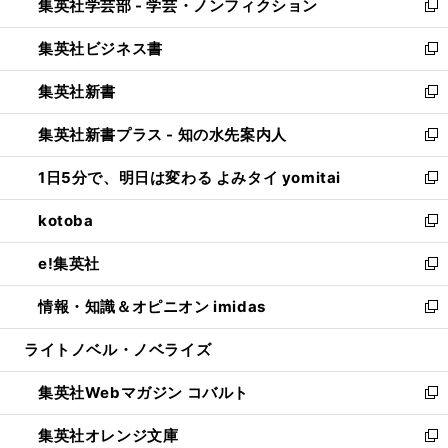
集英社学芸部 - 学芸・ノンフィクション
く
で
ド
ィ
新
開
ウ
ン
し
集英社ビジネス書
く
で
ド
い
新
開
ウ
ウ
し
集英社新書
く
で
ィ
い
新
開
ン
ウ
し
集英社新書プラス - 知の水先案内人
く
ド
ィ
い
新
ウ
ン
ウ
し
1日5分で、明日は変わる よみタイ yomitai
で
ド
ィ
い
新
開
ウ
ン
ウ
し
kotoba
く
で
ド
ィ
い
新
開
ウ
ン
ウ
し
e!集英社
く
で
ド
ィ
い
新
開
ウ
ン
ウ
し
情報・知識＆オピニオン imidas
く
で
ド
ィ
い
新
開
ウ
ン
ウ
し
ライトノベル・ノベライズ
く
で
ド
ィ
い
開
ウ
ン
ウ
集英社Webマガジン コバルト
く
で
ド
ィ
新
開
ウ
ン
し
集英社オレンジ文庫
く
で
ド
い
新