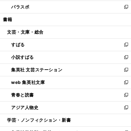
ウ
ン
ウ
し
パラスポ
で
ド
ィ
い
新
開
ウ
ン
ウ
し
書籍
く
で
ド
ィ
い
開
ウ
ン
ウ
文芸・文庫・総合
く
で
ド
ィ
開
ウ
ン
すばる
く
で
ド
新
開
ウ
し
小説すばる
く
で
い
新
開
ウ
し
集英社 文芸ステーション
く
ィ
い
新
ン
ウ
し
web 集英社文庫
ド
ィ
い
新
ウ
ン
ウ
し
青春と読書
で
ド
ィ
い
新
開
ウ
ン
ウ
し
アジア人物史
く
で
ド
ィ
い
新
開
ウ
ン
ウ
し
学芸・ノンフィクション・新書
く
で
ド
ィ
い
開
ウ
ン
ウ