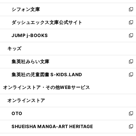
開
ウ
ウ
し
シフォン文庫
く
で
ィ
い
新
開
ン
ウ
し
ダッシュエックス文庫公式サイト
く
ド
ィ
い
新
ウ
ン
ウ
し
JUMP j-BOOKS
で
ド
ィ
い
新
開
ウ
ン
ウ
し
キッズ
く
で
ド
ィ
い
開
ウ
ン
ウ
集英社みらい文庫
く
で
ド
ィ
新
開
ウ
ン
し
集英社の児童図書 S-KIDS.LAND
く
で
ド
い
新
開
ウ
ウ
し
オンラインストア・
その他WEBサービス
く
で
ィ
い
開
ン
ウ
オンラインストア
く
ド
ィ
ウ
ン
OTO
で
ド
新
開
ウ
し
SHUEISHA MANGA-ART HERITAGE
く
で
い
新
開
ウ
し