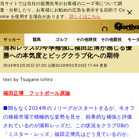
当サイトでは当社の提携先等がお客様のニーズ等について調
査・分析したり、お客様にお勧めの広告を表⽰する⽬的で Co
閉じ
okie を使⽤する場合があります。
詳しくはこちら
る
マイペ
web Sportiva (webスポルティーバ)
検索
メニュ
we
ー
サッカーの記事一覧
Jリーグ他
福田正博
浦和レ
b
ジ
サッカー
競馬
ゴルフ
その他球技
その他競技
モー
ス
浦和レッズの今季補強に福田正博が感じる優
ポ
勝への本気度とビッグクラブ化への期待
ル
テ
2024年02月20日 07:20 公開
2024年02月20日 17:44 更新
ィ
ー
text by Tsugane Ichiro
バ
福田正博 フットボール原論
■間もなく2024年のＪリーグがスタートするが、今オフ
の移籍市場で積極的な姿勢を見せ、効果的な補強と評価
されているのが浦和レッズだ。この状況をクラブOBの
「ミスター・レッズ」福田正博氏はどう見ているのか。