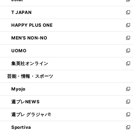
ィ
い
新
開
ウ
ン
ウ
し
T JAPAN
く
で
ド
ィ
い
新
開
ウ
ン
ウ
し
HAPPY PLUS ONE
く
で
ド
ィ
い
新
開
ウ
ン
ウ
し
MEN'S NON-NO
く
で
ド
ィ
い
新
開
ウ
ン
ウ
し
UOMO
く
で
ド
ィ
い
新
開
ウ
ン
ウ
し
集英社オンライン
く
で
ド
ィ
い
新
開
ウ
ン
ウ
し
芸能・情報・スポーツ
く
で
ド
ィ
い
開
ウ
ン
ウ
Myojo
く
で
ド
ィ
新
開
ウ
ン
し
週プレNEWS
く
で
ド
い
新
開
ウ
ウ
し
週プレ グラジャパ!
く
で
ィ
い
新
開
ン
ウ
し
Sportiva
く
ド
ィ
い
新