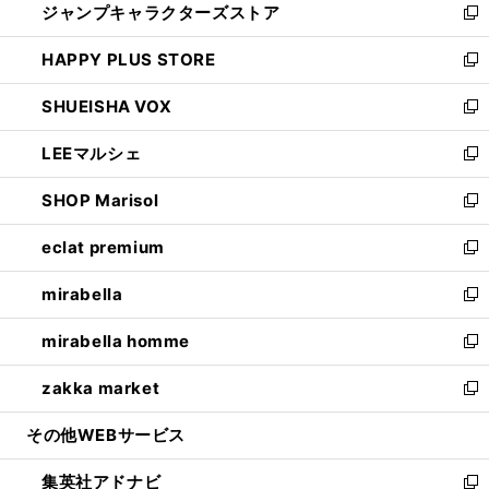
ジャンプキャラクターズストア
く
ィ
い
新
ン
ウ
し
HAPPY PLUS STORE
ド
ィ
い
新
ウ
ン
ウ
し
SHUEISHA VOX
で
ド
ィ
い
新
開
ウ
ン
ウ
し
LEEマルシェ
く
で
ド
ィ
い
新
開
ウ
ン
ウ
し
SHOP Marisol
く
で
ド
ィ
い
新
開
ウ
ン
ウ
し
eclat premium
く
で
ド
ィ
い
新
開
ウ
ン
ウ
し
mirabella
く
で
ド
ィ
い
新
開
ウ
ン
ウ
し
mirabella homme
く
で
ド
ィ
い
新
開
ウ
ン
ウ
し
zakka market
く
で
ド
ィ
い
新
開
ウ
ン
ウ
し
その他WEBサービス
く
で
ド
ィ
い
開
ウ
ン
ウ
集英社アドナビ
く
で
ド
ィ
新