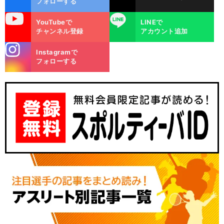
フォローする
uTube
LINE
YouTubeで
LINEで
チャンネル登録
アカウント追加
stagra
Instagramで
m
フォローする
上
」
か
」
前
へ
J1