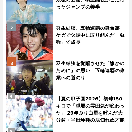
ったジャンプの美学
羽生結弦、五輪連覇の舞台裏
2
ケガで欠場中に取り組んだ「勉
強」で成長
羽生結弦を覚醒させた「誰かの
3
ために」の思い 五輪連覇の偉
業への道のり
4
【夏の甲子園2026】初球150
キロで「球場の雰囲気が変わっ
た」 29年ぶり白星を呼んだ大
分商・平田玲翔の底知れぬ才能
5