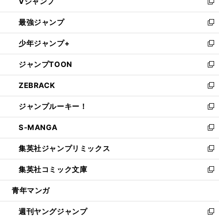
Vジャンプ
ィ
い
新
ン
ウ
し
最強ジャンプ
ド
ィ
い
新
ウ
ン
ウ
し
少年ジャンプ+
で
ド
ィ
い
新
開
ウ
ン
ウ
し
ジャンプTOON
く
で
ド
ィ
い
新
開
ウ
ン
ウ
し
ZEBRACK
く
で
ド
ィ
い
新
開
ウ
ン
ウ
し
ジャンプルーキー！
く
で
ド
ィ
い
新
開
ウ
ン
ウ
し
S-MANGA
く
で
ド
ィ
い
新
開
ウ
ン
ウ
し
集英社ジャンプリミックス
く
で
ド
ィ
い
新
開
ウ
ン
ウ
し
集英社コミック文庫
く
で
ド
ィ
い
新
開
ウ
ン
ウ
し
青年マンガ
く
で
ド
ィ
い
開
ウ
ン
ウ
週刊ヤングジャンプ
く
で
ド
ィ
新