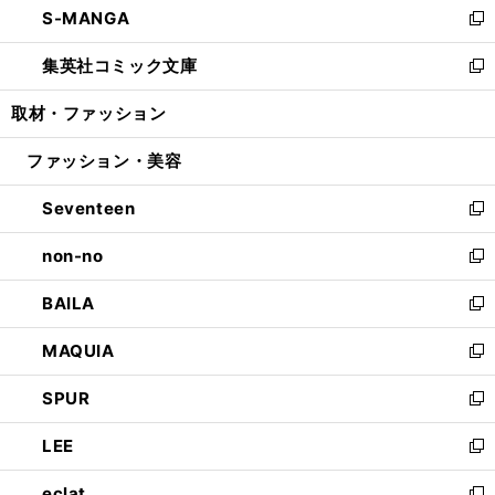
S-MANGA
く
で
ド
ィ
い
新
開
ウ
ン
ウ
し
集英社コミック文庫
く
で
ド
ィ
い
新
開
ウ
ン
ウ
し
取材・ファッション
く
で
ド
ィ
い
開
ウ
ン
ウ
ファッション・美容
く
で
ド
ィ
開
ウ
ン
Seventeen
く
で
ド
新
開
ウ
し
non-no
く
で
い
新
開
ウ
し
BAILA
く
ィ
い
新
ン
ウ
し
MAQUIA
ド
ィ
い
新
ウ
ン
ウ
し
SPUR
で
ド
ィ
い
新
開
ウ
ン
ウ
し
LEE
く
で
ド
ィ
い
新
開
ウ
ン
ウ
し
eclat
く
で
ド