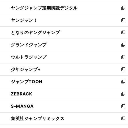
開
ウ
ン
し
ヤングジャンプ定期購読デジタル
く
で
ド
い
新
開
ウ
ウ
し
ヤンジャン！
く
で
ィ
い
新
開
ン
ウ
し
となりのヤングジャンプ
く
ド
ィ
い
新
ウ
ン
ウ
し
グランドジャンプ
で
ド
ィ
い
新
開
ウ
ン
ウ
し
ウルトラジャンプ
く
で
ド
ィ
い
新
開
ウ
ン
ウ
し
少年ジャンプ+
く
で
ド
ィ
い
新
開
ウ
ン
ウ
し
ジャンプTOON
く
で
ド
ィ
い
新
開
ウ
ン
ウ
し
ZEBRACK
く
で
ド
ィ
い
新
開
ウ
ン
ウ
し
S-MANGA
く
で
ド
ィ
い
新
開
ウ
ン
ウ
し
集英社ジャンプリミックス
く
で
ド
ィ
い
新
開
ウ
ン
ウ
し