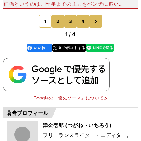
補強というのは、昨年までの主力をベンチに追いや
るほどのメンバーを獲得できてこそ、真の意味でチ
ーム力向上につながると考えるが、今年の浦和の攻
次
1
2
3
4
のページへ
撃陣の補強は見
1 / 4
いいね
Xでポストする
LINEで送る
line
faceboo
x
k
Googleの「優先ソース」について
著者プロフィール
津金壱郎 (つがね・いちろう)
フリーランスライター・エディター。