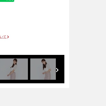
ついて
前
へ