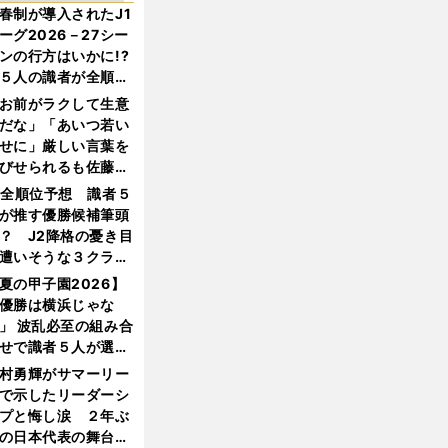
春制が導入されたJ1
ーグ2026－27シー
ンの行方はいかに!?
５人の識者が全順位
大胆予想
お前がラクして生意
だな」「あいつ若い
せに」厳しい言葉を
びせられるも佐藤慎
郎が貫いた誇りとフ
1全順位予想 識者５
ンへの思い
が推す優勝候補筆頭
？ J2降格の憂き目
遭いそうな３クラブ
は？
夏の甲子園2026】
優勝は横浜じゃな
」 波乱必至の組み合
せで識者５人が選ん
優勝校はここだ！
村勇輝がサマーリー
で示したリーダーシ
プと悔し涙 ２年ぶ
の日本代表の舞台を