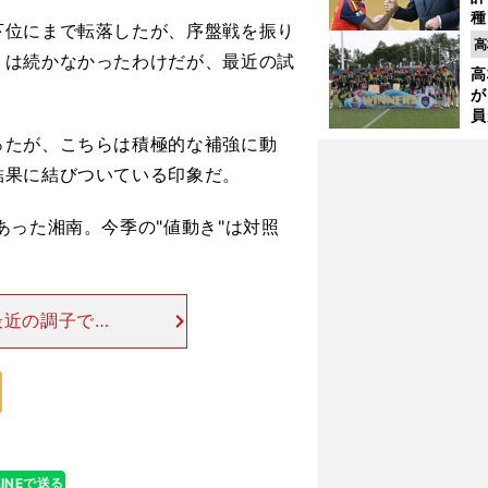
種
位にまで転落したが、序盤戦を振り
ィ
高
起
くは続かなかったわけだが、最近の試
高
が
員
み
たが、こちらは積極的な補強に動
結果に結びついている印象だ。
った湘南。今季の"値動き"は対照
。
最近の調子で上
ー） 残り５試
10ある京都サ
」
LINEで送る