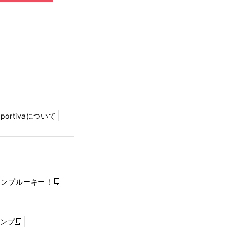
Sportivaについて
ャンプルーキー！
新
し
い
ウ
ャンプ
新
ィ