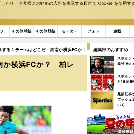
たり、お客様にお勧めの広告を表⽰する⽬的で Cookie を使⽤す
フ
その他球技
その他競技
モーター
フォト
連載
降格する１チームはどこだ 湘南か横浜FCか？ 柏レイソルは残留
編集部のおすすめ
スポルテ
南か横浜FCか？ 柏レ
集号 Vol
スポルテ
月16日発
最新記事
プッシュ
いて