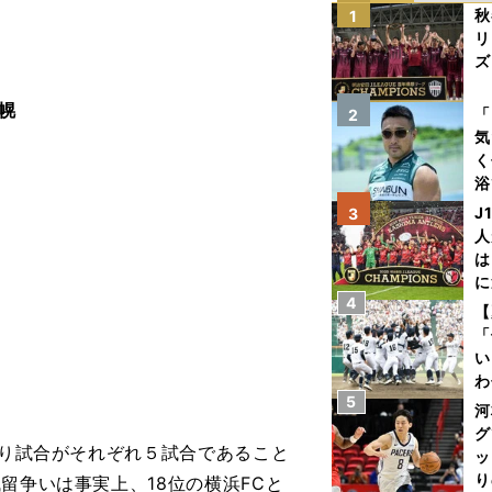
秋
1
リ
ズ
を
幌
「
2
気
く
浴
太
J
3
ァ
人
は
に
4
と
【
「
い
わ
5
だ
河
グ
残り試合がそれぞれ５試合であること
ッ
り
留争いは事実上、18位の横浜FCと