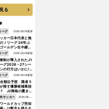
に３年目のNBA挑戦
続く
見る
事
リーグ
2026.08.06更新
ッカー日本代表と無
のＪリーグ 24年ぶ
ゴールデン生中継の
幕戦でヘタな試合は
リーグ
2026.08.06更新
せられない
春制が導入されたJ1
ーグ2026－27シー
ンの行方はいかに!?
５人の識者が全順位
リーグ
2026.08.06更新
大胆予想
1全順位予想 識者５
が推す優勝候補筆頭
？ J2降格の憂き目
遭いそうな３クラブ
外サッカー
2026.08.05
は？
ワールドカップ売却
更新
画」は断念も残る火