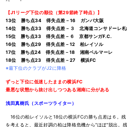
【J1リーグ下位の順位（第29節終了時点）】
13位 勝ち点34 得失点差－16 ガンバ大阪
14位 勝ち点33 得失点差－３ 北海道コンサドーレ札
15位 勝ち点33 得失点差－６ 京都サンガF.C.
16位 勝ち点29 得失点差－12 柏レイソル
17位 勝ち点24 得失点差－18 湘南ベルマーレ
18位 勝ち点23 得失点差－27 横浜FC
※最下位のクラブがJ2に降格
ずっと下位に低迷したままの横浜FC
最悪な状態から抜け出しつつある湘南に分がある
浅田真樹氏（スポーツライター）
16位の柏レイソルと18位の横浜FCの勝ち点差は６。
を考えると、最近好調の柏は降格危機から"ほぼ"脱出。残