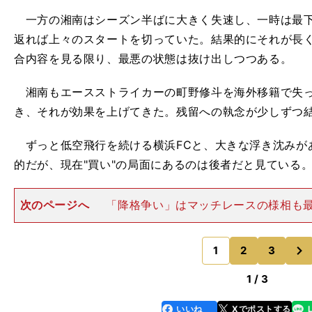
一方の湘南はシーズン半ばに大きく失速し、一時は最下
返れば上々のスタートを切っていた。結果的にそれが長
合内容を見る限り、最悪の状態は抜け出しつつある。
湘南もエースストライカーの町野修斗を海外移籍で失っ
き、それが効果を上げてきた。残留への執念が少しずつ
ずっと低空飛行を続ける横浜FCと、大きな浮き沈みがあ
的だが、現在"買い"の局面にあるのは後者だと見ている
次のページへ
「降格争い」はマッチレースの様相も
回る湘南が横浜FCをリード杉山茂樹氏（スポーツライタ
合。降格圏である最下位（横浜FC）と現在、勝ち点差が
次
ンガF.C.（1
1
2
3
のページへ
1 / 3
J
堀詩音「
のスタジアム制覇ができないと確定した時は落ち込みました
8
1
いいね
Xでポストする
line
faceboo
x