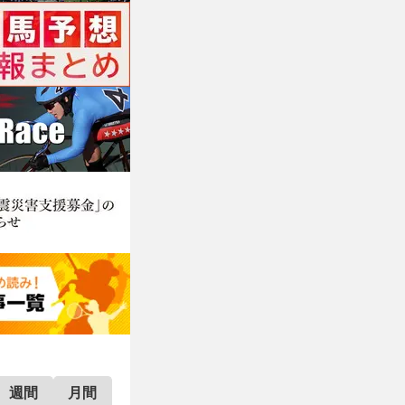
週間
月間