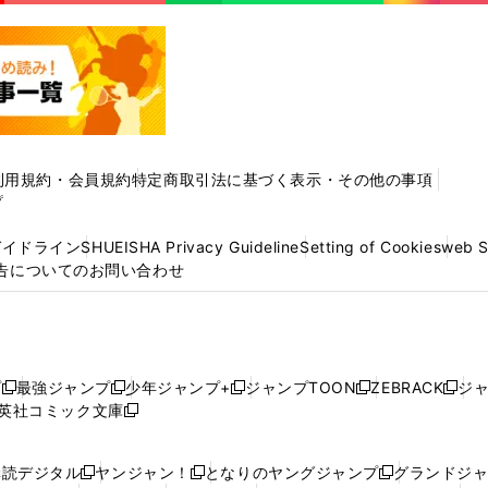
利用規約・会員規約
特定商取引法に基づく表示・その他の事項
プ
ガイドライン
SHUEISHA Privacy Guideline
Setting of Cookies
web 
告についてのお問い合わせ
プ
最強ジャンプ
少年ジャンプ+
ジャンプTOON
ZEBRACK
ジ
新
新
新
新
新
英社コミック文庫
し
新
し
し
し
し
い
い
し
い
い
い
ウ
ウ
い
ウ
ウ
ウ
購読デジタル
ヤンジャン！
となりのヤングジャンプ
グランドジ
新
新
新
ィ
ィ
ウ
ィ
ィ
ィ