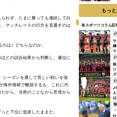
糧
は
もっと
られず、たまに勝っても連続して白
は、マッチレースの行方を見通すのは
各スポーツコラム記
J
サ
るのは）どちらなのか。
縁
り
開
ほどの試合結果から判断し、優位に
J
見
秋
リ
ズ
、シーズンを通して苦しい戦いを強
J
を
が海外移籍で離脱するも、これに代
J
のだから、当然のことながら苦境から
人
は
に
海
と
「
っと下位に低迷したままだ。
計