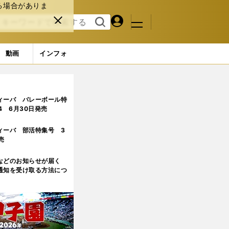
る場合がありま
マイペ
閉じ
検索
メニュ
ー
る
す
ジ
る
動画
インフォ
当確？
ィーバ バレーボール特
.4 6月30日発売
ィーバ 部活特集号 3
売
などのお知らせが届く
通知を受け取る方法につ