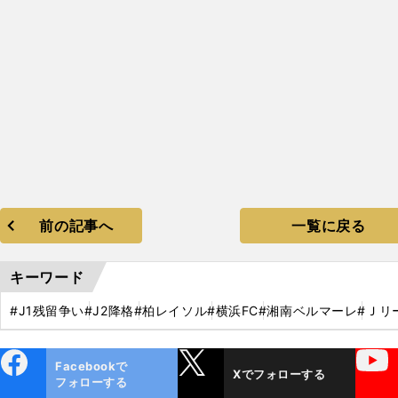
前の記事へ
一覧に戻る
キーワード
#J1残留争い
#J2降格
#柏レイソル
#横浜FC
#湘南ベルマーレ
#Ｊリ
ebo
X
YouTube
Facebookで
Xでフォローする
ok
フォローする