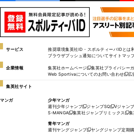
サービス
推奨環境
集英社ID・スポルティーバIDとは
ブラウザプッシュ通知について
サイトマッ
企業情報
集英社ホームページ
集英社プライバシー
新
Web Sportivaについてのお問い合わせ
広
し
新
い
し
集英社サイト
ウ
い
ィ
ウ
マンガ
少年マンガ
ン
ィ
週刊少年ジャンプ
ジャンプSQ
Vジャン
ド
ン
新
新
S-MANGA
集英社ジャンプリミックス
集
ウ
ド
新
し
し
新
で
ウ
し
い
い
し
青年マンガ
開
で
い
ウ
ウ
い
週刊ヤングジャンプ
ヤングジャンプ定期
新
く
開
ウ
ィ
ィ
ウ