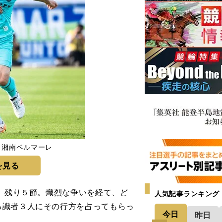
と湘南ベルマーレ
を見る
み。残り５節。熾烈な争いを経て、ど
人気記事ランキング
る識者３人にその行方を占ってもらっ
今日
昨日