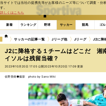
当サイトでは当社の提携先等がお客様のニーズ等について調査・分析し
web Sportiva (webスポルティーバ)
す。
詳しくはこちら
新着
ランキング
野球
サッカー
競馬
ゴル
we
サッカーの記事一覧
Jリーグ他
Jリーグ
J2に
b
ス
J2に降格する１チームはどこだ 湘
ポ
ル
イソルは残留当確？
テ
2023年10月20日 17:05 公開
2023年10月20日 17:09 更新
ィ
ー
バ
佐野美樹●撮影 photo by Sano Miki