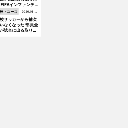
 FIFAインファンテ
ーノ会長体制に何が
校・ユース
2026.08.05
きているのか
校サッカーから補欠
更新
いなくなった 部員全
が試合に出る取り組
が進んでいる
前
Ｊリーグ観戦の魅力や北海道コンサドーレ札幌への愛も語った
へ