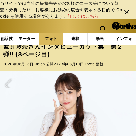
当サイトでは当社の提携先等がお客様のニーズ等について調
査・分析したり、お客様にお勧めの広告を表⽰する⽬的で Co
閉じ
okie を使⽤する場合があります。
詳しくはこちら
る
マイペ
web Sportiva (webスポルティーバ)
検索
メニュ
we
ー
フォトギャラリー
スポーツビーナスギャラリー
鷲見
b
ジ
の他競技
モーター
フォト
連載
動画
インフォ
ス
鷲見玲奈さんインタビューカット集 第２
ポ
弾!! (8ページ目)
ル
テ
2020年08月13日 06:55 公開
2023年08月19日 15:56 更新
ィ
ー
バ
次へ