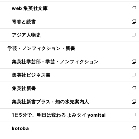
ン
ウ
し
web 集英社文庫
ド
ィ
い
新
ウ
ン
ウ
し
青春と読書
で
ド
ィ
い
新
開
ウ
ン
ウ
し
アジア人物史
く
で
ド
ィ
い
新
開
ウ
ン
ウ
し
学芸・ノンフィクション・新書
く
で
ド
ィ
い
開
ウ
ン
ウ
集英社学芸部 - 学芸・ノンフィクション
く
で
ド
ィ
新
開
ウ
ン
し
集英社ビジネス書
く
で
ド
い
新
開
ウ
ウ
し
集英社新書
く
で
ィ
い
新
開
ン
ウ
し
集英社新書プラス - 知の水先案内人
く
ド
ィ
い
新
ウ
ン
ウ
し
1日5分で、明日は変わる よみタイ yomitai
で
ド
ィ
い
新
開
ウ
ン
ウ
し
kotoba
く
で
ド
ィ
い
新
開
ウ
ン
ウ
し