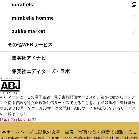
mirabella
く
で
ド
ィ
い
新
開
ウ
ン
ウ
し
mirabella homme
く
で
ド
ィ
い
新
開
ウ
ン
ウ
し
zakka market
く
で
ド
ィ
い
新
開
ウ
ン
ウ
し
その他WEBサービス
く
で
ド
ィ
い
開
ウ
ン
ウ
集英社アドナビ
く
で
ド
ィ
新
開
ウ
ン
し
集英社エディターズ・ラボ
く
で
ド
い
新
開
ウ
ウ
し
く
で
ィ
い
開
ン
ウ
ABJマークは、この電子書店・電子書籍配信サービスが、著作権者からコンテ
く
ド
ィ
ンツ使用許諾を得た正規版配信サービスであることを示す登録商標（登録番号
ウ
ン
第6091713号）です。ABJマークの詳細、ABJマークを掲示しているサービス
で
ド
の一覧はこちら。
開
ウ
https://aebs.or.jp/
新
く
で
し
い
開
本ホームページに記載の文章・画像・写真などを無断で複製するこ
ウ
く
とは法律で禁じられています。全ての著作権は株式会社 集英社に帰