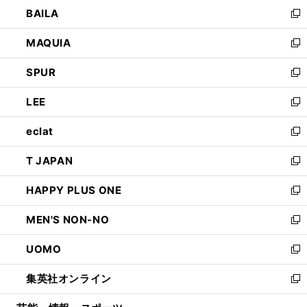
ウ
し
BAILA
く
ィ
い
新
ン
ウ
し
MAQUIA
ド
ィ
い
新
ウ
ン
ウ
し
SPUR
で
ド
ィ
い
新
開
ウ
ン
ウ
し
LEE
く
で
ド
ィ
い
新
開
ウ
ン
ウ
し
eclat
く
で
ド
ィ
い
新
開
ウ
ン
ウ
し
T JAPAN
く
で
ド
ィ
い
新
開
ウ
ン
ウ
し
HAPPY PLUS ONE
く
で
ド
ィ
い
新
開
ウ
ン
ウ
し
MEN'S NON-NO
く
で
ド
ィ
い
新
開
ウ
ン
ウ
し
UOMO
く
で
ド
ィ
い
新
開
ウ
ン
ウ
し
集英社オンライン
く
で
ド
ィ
い
新
開
ウ
ン
ウ
し