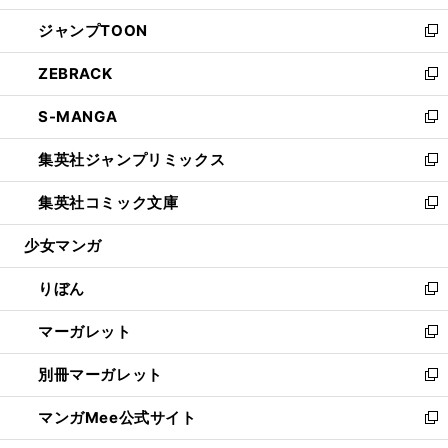
開
ウ
ン
ウ
し
ジャンプTOON
く
で
ド
ィ
い
新
開
ウ
ン
ウ
し
ZEBRACK
く
で
ド
ィ
い
新
開
ウ
ン
ウ
し
S-MANGA
く
で
ド
ィ
い
新
開
ウ
ン
ウ
し
集英社ジャンプリミックス
く
で
ド
ィ
い
新
開
ウ
ン
ウ
し
集英社コミック文庫
く
で
ド
ィ
い
新
開
ウ
ン
ウ
し
少女マンガ
く
で
ド
ィ
い
開
ウ
ン
ウ
りぼん
く
で
ド
ィ
新
開
ウ
ン
し
マーガレット
く
で
ド
い
新
開
ウ
ウ
し
別冊マーガレット
く
で
ィ
い
新
開
ン
ウ
し
マンガMee公式サイト
く
ド
ィ
い
新
ウ
ン
ウ
し