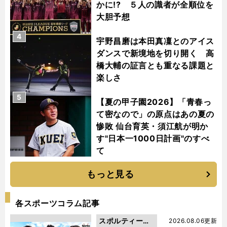
かに!? ５人の識者が全順位を
大胆予想
4
宇野昌磨は本田真凜とのアイス
ダンスで新境地を切り開く 高
橋大輔の証言とも重なる課題と
楽しさ
5
【夏の甲子園2026】「青春っ
て密なので」の原点はあの夏の
惨敗 仙台育英・須江航が明か
す"日本一1000日計画"のすべ
て
もっと見る
各スポーツコラム記事
スポルティーバ
2026.08.06更新