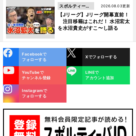
スポルティーバ
2026.08.03更新
動画
【Jリーグ】Jリーグ開幕直前！
注目移籍はこれだ！ 水沼宏太
を水沼貴史がすこ〜し語る
cebo
X
Facebookで
Xでフォローする
ok
フォローする
uTube
LINE
YouTubeで
LINEで
チャンネル登録
アカウント追加
stagra
Instagramで
m
フォローする