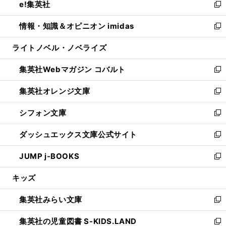
e!集英社
く
で
ド
ィ
い
新
開
ウ
ン
ウ
し
情報・知識＆オピニオン imidas
く
で
ド
ィ
い
新
開
ウ
ン
ウ
し
ライトノベル・ノベライズ
く
で
ド
ィ
い
開
ウ
ン
ウ
集英社Webマガジン コバルト
く
で
ド
ィ
新
開
ウ
ン
し
集英社オレンジ文庫
く
で
ド
い
新
開
ウ
ウ
し
シフォン文庫
く
で
ィ
い
新
開
ン
ウ
し
ダッシュエックス文庫公式サイト
く
ド
ィ
い
新
ウ
ン
ウ
し
JUMP j-BOOKS
で
ド
ィ
い
新
開
ウ
ン
ウ
し
キッズ
く
で
ド
ィ
い
開
ウ
ン
ウ
集英社みらい文庫
く
で
ド
ィ
新
開
ウ
ン
し
集英社の児童図書 S-KIDS.LAND
く
で
ド
い
新