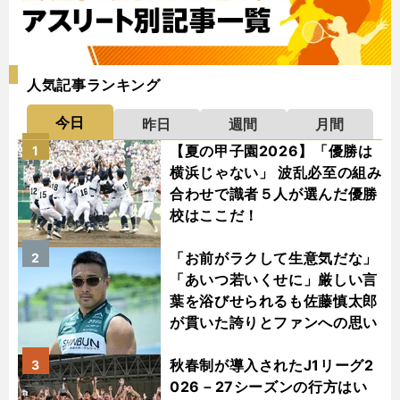
人気記事ランキング
今日
昨日
週間
月間
【夏の甲子園2026】「優勝は
1
横浜じゃない」 波乱必至の組み
合わせで識者５人が選んだ優勝
校はここだ！
「お前がラクして生意気だな」
2
「あいつ若いくせに」厳しい言
葉を浴びせられるも佐藤慎太郎
が貫いた誇りとファンへの思い
秋春制が導入されたJ1リーグ2
3
026－27シーズンの行方はい