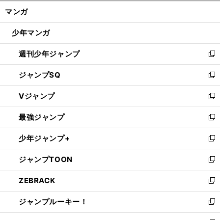
ン
く/
マンガ
ド
閉
ウ
じ
少年マンガ
で
る
開
週刊少年ジャンプ
く
新
し
ジャンプSQ
い
新
ウ
し
Vジャンプ
ィ
い
新
ン
ウ
し
最強ジャンプ
ド
ィ
い
新
ウ
ン
ウ
し
少年ジャンプ+
で
ド
ィ
い
新
開
ウ
ン
ウ
し
ジャンプTOON
く
で
ド
ィ
い
新
開
ウ
ン
ウ
し
ZEBRACK
く
で
ド
ィ
い
新
開
ウ
ン
ウ
し
ジャンプルーキー！
く
で
ド
ィ
い
新
開
ウ
ン
ウ
し