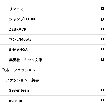
ウ
ン
ウ
し
リマコミ
で
ド
ィ
い
新
開
ウ
ン
ウ
し
ジャンプTOON
く
で
ド
ィ
い
新
開
ウ
ン
ウ
し
ZEBRACK
く
で
ド
ィ
い
新
開
ウ
ン
ウ
し
マンガMeets
く
で
ド
ィ
い
新
開
ウ
ン
ウ
し
S-MANGA
く
で
ド
ィ
い
新
開
ウ
ン
ウ
し
集英社コミック文庫
く
で
ド
ィ
い
新
開
ウ
ン
ウ
し
取材・ファッション
く
で
ド
ィ
い
開
ウ
ン
ウ
ファッション・美容
く
で
ド
ィ
開
ウ
ン
Seventeen
く
で
ド
新
開
ウ
し
non-no
く
で
い
新
開