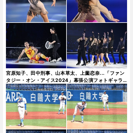
宮原知子、田中刑事、山本草太、上薗恋奈...「ファン
タジー・オン・アイス2024」幕張公演フォトギャラ
リー