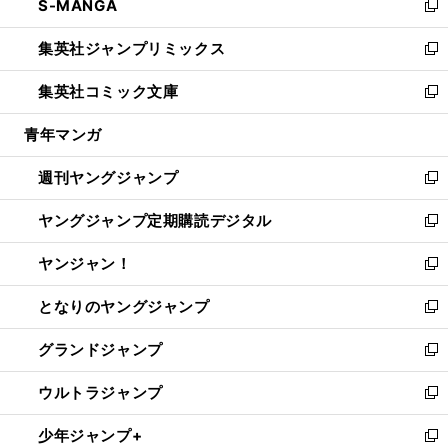
S-MANGA
く
で
ド
ィ
い
新
開
ウ
ン
ウ
し
集英社ジャンプリミックス
く
で
ド
ィ
い
新
開
ウ
ン
ウ
し
集英社コミック文庫
く
で
ド
ィ
い
新
開
ウ
ン
ウ
し
青年マンガ
く
で
ド
ィ
い
開
ウ
ン
ウ
週刊ヤングジャンプ
く
で
ド
ィ
新
開
ウ
ン
し
ヤングジャンプ定期購読デジタル
く
で
ド
い
新
開
ウ
ウ
し
ヤンジャン！
く
で
ィ
い
新
開
ン
ウ
し
となりのヤングジャンプ
く
ド
ィ
い
新
ウ
ン
ウ
し
グランドジャンプ
で
ド
ィ
い
新
開
ウ
ン
ウ
し
ウルトラジャンプ
く
で
ド
ィ
い
新
開
ウ
ン
ウ
し
少年ジャンプ+
く
で
ド
ィ
い
新