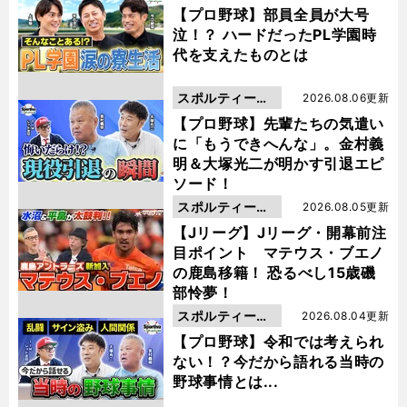
動画
【プロ野球】部員全員が大号
泣！？ ハードだったPL学園時
代を支えたものとは
スポルティーバ
2026.08.06更新
動画
【プロ野球】先輩たちの気遣い
に「もうできへんな」。金村義
明＆大塚光二が明かす引退エピ
ソード！
スポルティーバ
2026.08.05更新
動画
【Jリーグ】Jリーグ・開幕前注
目ポイント マテウス・ブエノ
の鹿島移籍！ 恐るべし15歳磯
部怜夢！
スポルティーバ
2026.08.04更新
動画
【プロ野球】令和では考えられ
ない！？今だから語れる当時の
野球事情とは...