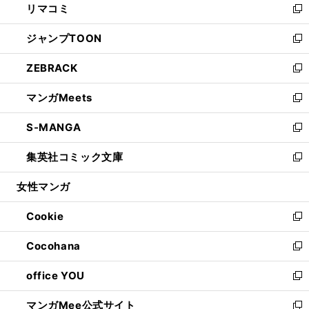
リマコミ
で
ド
ィ
い
新
開
ウ
ン
ウ
し
ジャンプTOON
く
で
ド
ィ
い
新
開
ウ
ン
ウ
し
ZEBRACK
く
で
ド
ィ
い
新
開
ウ
ン
ウ
し
マンガMeets
く
で
ド
ィ
い
新
開
ウ
ン
ウ
し
S-MANGA
く
で
ド
ィ
い
新
開
ウ
ン
ウ
し
集英社コミック文庫
く
で
ド
ィ
い
新
開
ウ
ン
ウ
し
女性マンガ
く
で
ド
ィ
い
開
ウ
ン
ウ
Cookie
く
で
ド
ィ
新
開
ウ
ン
し
Cocohana
く
で
ド
い
新
開
ウ
ウ
し
office YOU
く
で
ィ
い
新
開
ン
ウ
し
マンガMee公式サイト
く
ド
ィ
い
新