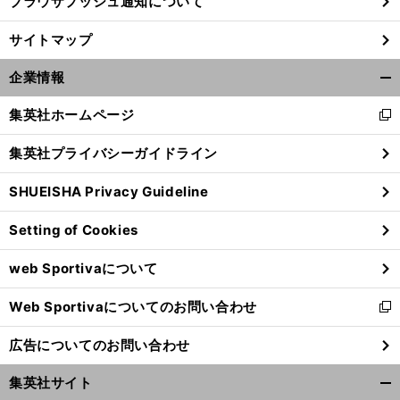
ブラウザプッシュ通知について
サイトマップ
企業情報
開
く/
集英社ホームページ
新
閉
し
じ
集英社プライバシーガイドライン
い
る
ウ
SHUEISHA Privacy Guideline
ィ
ン
Setting of Cookies
ド
ウ
web Sportivaについて
で
開
Web Sportivaについてのお問い合わせ
く
新
し
広告についてのお問い合わせ
い
ウ
集英社サイト
ィ
開