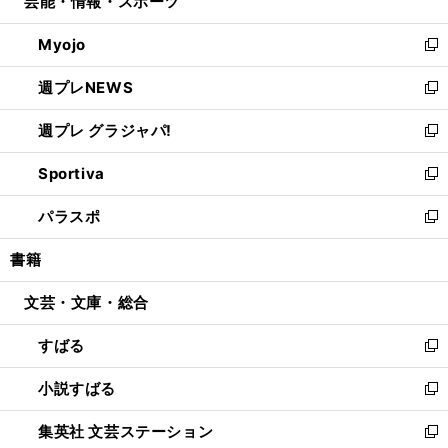
芸能・情報・スポーツ
く
で
ド
ィ
い
開
ウ
ン
ウ
Myojo
く
で
ド
ィ
新
開
ウ
ン
し
週プレNEWS
く
で
ド
い
新
開
ウ
ウ
し
週プレ グラジャパ!
く
で
ィ
い
新
開
ン
ウ
し
Sportiva
く
ド
ィ
い
新
ウ
ン
ウ
し
パラスポ
で
ド
ィ
い
新
開
ウ
ン
ウ
し
書籍
く
で
ド
ィ
い
開
ウ
ン
ウ
文芸・文庫・総合
く
で
ド
ィ
開
ウ
ン
すばる
く
で
ド
新
開
ウ
し
小説すばる
く
で
い
新
開
ウ
し
集英社 文芸ステーション
く
ィ
い
新