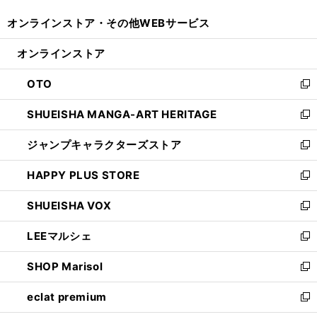
開
ウ
ウ
し
オンラインストア・
その他WEBサービス
く
で
ィ
い
開
ン
ウ
オンラインストア
く
ド
ィ
ウ
ン
OTO
で
ド
新
開
ウ
し
SHUEISHA MANGA-ART HERITAGE
く
で
い
新
開
ウ
し
ジャンプキャラクターズストア
く
ィ
い
新
ン
ウ
し
HAPPY PLUS STORE
ド
ィ
い
新
ウ
ン
ウ
し
SHUEISHA VOX
で
ド
ィ
い
新
開
ウ
ン
ウ
し
LEEマルシェ
く
で
ド
ィ
い
新
開
ウ
ン
ウ
し
SHOP Marisol
く
で
ド
ィ
い
新
開
ウ
ン
ウ
し
eclat premium
く
で
ド
ィ
い
新
開
ウ
ン
ウ
し