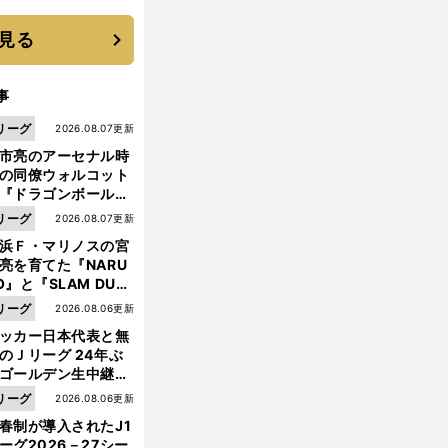
優勝校はここだ！
見る
事
リーグ
2026.08.07更新
市亮のアーセナル時
の同僚ウォルコット
『ドラゴンボール』
大好き ポドルスキは
リーグ
2026.08.07更新
向小次郎に憧れてい
浜Ｆ・マリノスの宮
亮を育てた『NARU
O』と『SLAM DUN
』 中京大中京の同
リーグ
2026.08.06更新
生・木原龍一は"ジ
ッカー日本代表と無
ンプ係"だった
のＪリーグ 24年ぶ
ゴールデン生中継の
幕戦でヘタな試合は
リーグ
2026.08.06更新
せられない
春制が導入されたJ1
ーグ2026－27シー