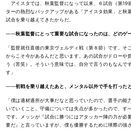
アイスタでは、秋葉監督になって以来、６試合（第19
ターの熱烈なバックアップがある「アイスタ効果」と秋
試合を乗り越えてきたからだ。
――
秋葉監督にとって重要な試合になったのは、どのゲ
「監督就任直後の東京ヴェルディ戦（第８節）です。そ
からこそ今があるんだと思います。あの試合がドローや
う（苦笑）。そういう意味では、自分で言うのもなんで
す」
――
初戦を乗り越えたあと、メンタル以外で手を打った
「僕は適材適所が大事だなと思っていたので、選手の能
いていくこと。守備については失点が多かったので、す
です。メッシが『試合に勝つにはアタッカー陣の力が必
要だ』と言っていますが、僕も優勝するために球際の強