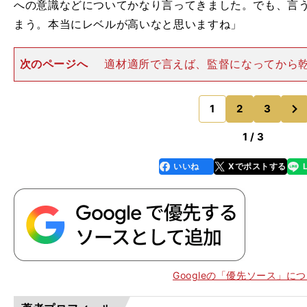
への意識などについてかなり言ってきました。でも、言
まう。本当にレベルが高いなと思いますね」
次のページへ
適材適所で言えば、監督になってから
下において、システムを４－２－３－１に変更し、彼中
した。その結果、開幕後７試合５得点と得点力不足に苦
次
ムが大量得点で勝つチーム
1
2
3
のページへ
1 / 3
いいね
Xでポストする
line
faceboo
x
k
Googleの「優先ソース」に