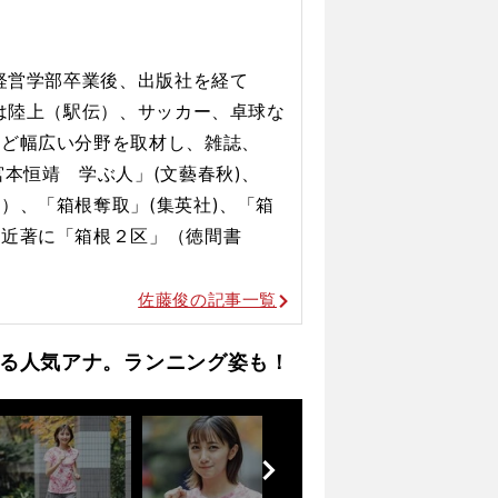
学経営学部卒業後、出版社を経て
在は陸上（駅伝）、サッカー、卓球な
など幅広い分野を取材し、雑誌、
本恒靖 学ぶ人」(文藝春秋)、
）、「箱根奪取」(集英社)、「箱
。近著に「箱根２区」（徳間書
佐藤俊の記事一覧
る人気アナ。ランニング姿も！
前
へ