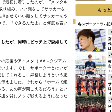
こで最初に着手したのが、〝メンタル
だ
取り組み、いい顔をしてサッカーを
もっと
発揮させていい顔をしてサッカーをや
ので、『できるんだよ』と何度も言い
各スポーツコラム記
J
宮
ましたが、同時にピッチ上で委縮して
代
は
が
J
日
の応援やアイスタ（IAAスタジアム
横
た
市
思います。でも、サポーターとはいが
T
援してくれるし、昇格しようという思
K
J
級
に伝えました。それから『ホームで絶
サ
ャ
いる、あの声が聞こえるだろう』とい
縁
り
応援を背にノッて戦えるようになった
開
J
見
秋
リ