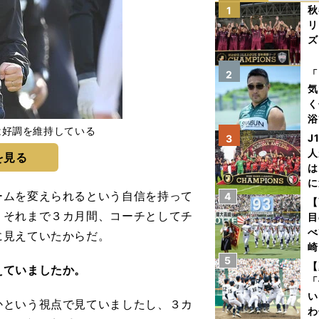
秋
1
リ
ズ
を
「
2
気
く
浴
は好調を維持している
太
J
3
ァ
人
を見る
は
に
ムを変えられるという自信を持って
4
と
【
、それまで３カ月間、コーチとしてチ
目
べ
に見えていたからだ。
崎
5
「
【
えていましたか。
て
「
い
かという視点で見ていましたし、３カ
わ