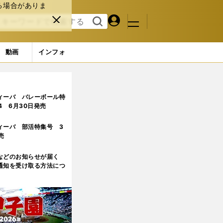
る場合がありま
マイペ
閉じ
検索
メニュ
ー
る
す
ジ
る
動画
インフォ
カーを目指し「世界と違うことをやっていたら意味がない」
ィーバ バレーボール特
.4 6月30日発売
ィーバ 部活特集号 3
売
などのお知らせが届く
通知を受け取る方法につ