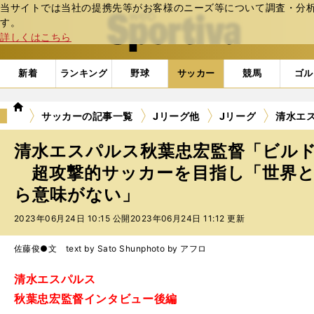
当サイトでは当社の提携先等がお客様のニーズ等について調査・分析し
web Sportiva (webスポルティーバ)
す。
詳しくはこちら
新着
ランキング
野球
サッカー
競馬
ゴル
we
サッカーの記事一覧
Jリーグ他
Jリーグ
清水エ
b
ス
清水エスパルス秋葉忠宏監督「ビル
ポ
ル
超攻撃的サッカーを目指し「世界と
テ
ら意味がない」
ィ
ー
2023年06月24日 10:15 公開
2023年06月24日 11:12 更新
バ
佐藤俊●文 text by Sato Shun
photo by アフロ
清水エスパルス
秋葉忠宏監督インタビュー後編