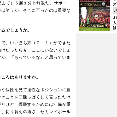
節まで）５勝１分と無敗だ。サポー
ズ
葉は笑うが、そこに至ったのは重要な
J
を
J
人
は
ームでしょうか。
に
と
こで、いい勝ち方（２－１）ができた
負けだったら今、ここにいないでしょ
すが、『もっているな』と思っていま
ところはありますか。
力や個性を見て適性なポジションに置
べきことを口酸っぱくして言っただけ
要だけど、優勝するためには守備が重
さ、切り替えの速さ、セカンドボール
普
、