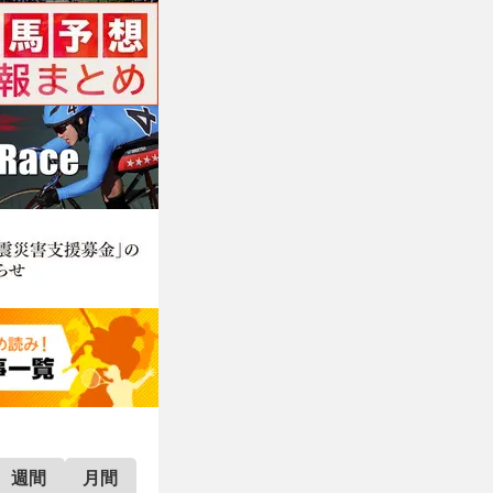
週間
月間