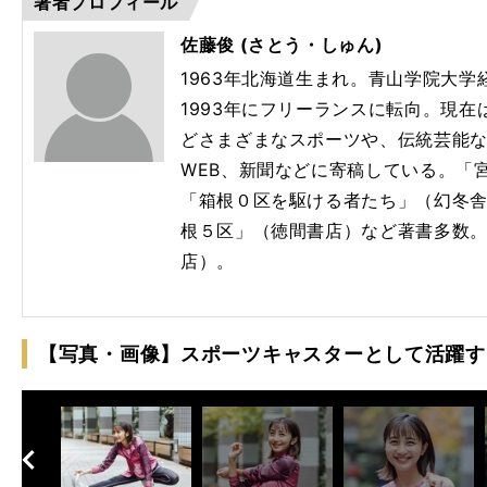
著者プロフィール
佐藤俊 (さとう・しゅん)
1963年北海道生まれ。青山学院大
1993年にフリーランスに転向。現
どさまざまなスポーツや、伝統芸能
WEB、新聞などに寄稿している。「宮
「箱根０区を駆ける者たち」（幻冬舎
根５区」（徳間書店）など著書多数
店）。
【写真・画像】スポーツキャスターとして活躍す
へ
次