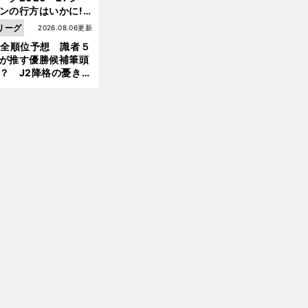
ンの行方はいかに!?
５人の識者が全順位
リーグ
2026.08.06更新
大胆予想
1全順位予想 識者５
が推す優勝候補筆頭
？ J2降格の憂き目
遭いそうな３クラブ
は？
」
前