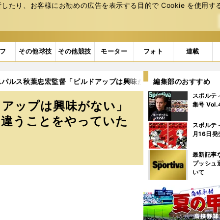
たり、お客様にお勧めの広告を表⽰する⽬的で Cookie を使⽤す
フ
その他球技
その他競技
モーター
フォト
連載
スパルス秋葉忠宏監督「ビルドアップは興味がない」 超攻撃的サッ
編集部のおすすめ
スポルテ
ドアップは興味がない」
集号 Vol
違うことをやっていた
スポルテ
月16日発
最新記事
プッシュ
いて