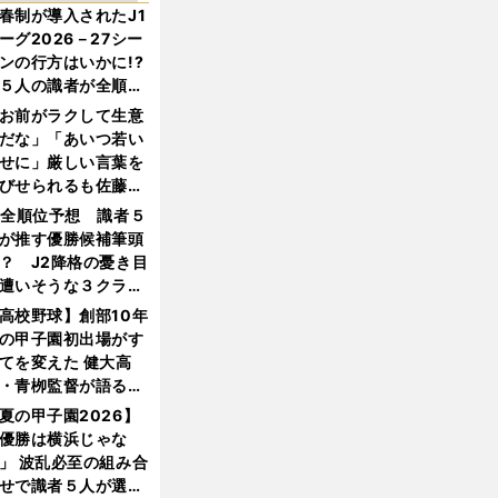
春制が導入されたJ1
ーグ2026－27シー
ンの行方はいかに!?
５人の識者が全順位
大胆予想
お前がラクして生意
だな」「あいつ若い
せに」厳しい言葉を
びせられるも佐藤慎
郎が貫いた誇りとフ
1全順位予想 識者５
ンへの思い
が推す優勝候補筆頭
？ J2降格の憂き目
遭いそうな３クラブ
は？
高校野球】創部10年
の甲子園初出場がす
てを変えた 健大高
・青栁監督が語る
機動破壊」はこうし
夏の甲子園2026】
生まれた
優勝は横浜じゃな
」 波乱必至の組み合
せで識者５人が選ん