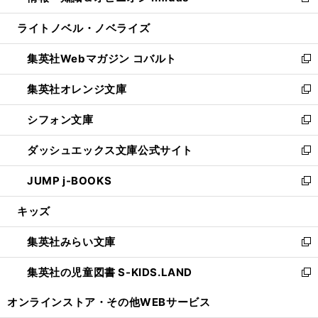
新
開
ウ
ン
ウ
し
ライトノベル・ノベライズ
く
で
ド
ィ
い
開
ウ
ン
ウ
集英社Webマガジン コバルト
く
で
ド
ィ
新
開
ウ
ン
し
集英社オレンジ文庫
く
で
ド
い
新
開
ウ
ウ
し
シフォン文庫
く
で
ィ
い
新
開
ン
ウ
し
ダッシュエックス文庫公式サイト
く
ド
ィ
い
新
ウ
ン
ウ
し
JUMP j-BOOKS
で
ド
ィ
い
新
開
ウ
ン
ウ
し
キッズ
く
で
ド
ィ
い
開
ウ
ン
ウ
集英社みらい文庫
く
で
ド
ィ
新
開
ウ
ン
し
集英社の児童図書 S-KIDS.LAND
く
で
ド
い
新
開
ウ
ウ
し
オンラインストア・
その他WEBサービス
く
で
ィ
い
開