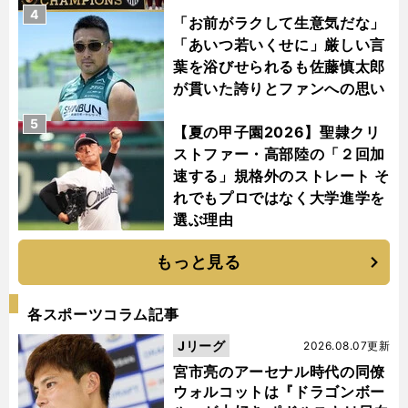
4
「お前がラクして生意気だな」
「あいつ若いくせに」厳しい言
葉を浴びせられるも佐藤慎太郎
が貫いた誇りとファンへの思い
5
【夏の甲子園2026】聖隷クリ
ストファー・高部陸の「２回加
速する」規格外のストレート そ
れでもプロではなく大学進学を
選ぶ理由
もっと見る
各スポーツコラム記事
Jリーグ
2026.08.07更新
宮市亮のアーセナル時代の同僚
ウォルコットは『ドラゴンボー