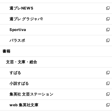
開
ウ
ン
し
週プレNEWS
く
で
ド
い
新
開
ウ
ウ
し
週プレ グラジャパ!
く
で
ィ
い
新
開
ン
ウ
し
Sportiva
く
ド
ィ
い
新
ウ
ン
ウ
し
パラスポ
で
ド
ィ
い
新
開
ウ
ン
ウ
し
書籍
く
で
ド
ィ
い
開
ウ
ン
ウ
文芸・文庫・総合
く
で
ド
ィ
開
ウ
ン
すばる
く
で
ド
新
開
ウ
し
小説すばる
く
で
い
新
開
ウ
し
集英社 文芸ステーション
く
ィ
い
新
ン
ウ
し
web 集英社文庫
ド
ィ
い
新
ウ
ン
ウ
し