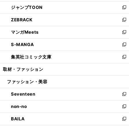
開
ウ
ン
ウ
し
ジャンプTOON
く
で
ド
ィ
い
新
開
ウ
ン
ウ
し
ZEBRACK
く
で
ド
ィ
い
新
開
ウ
ン
ウ
し
マンガMeets
く
で
ド
ィ
い
新
開
ウ
ン
ウ
し
S-MANGA
く
で
ド
ィ
い
新
開
ウ
ン
ウ
し
集英社コミック文庫
く
で
ド
ィ
い
新
開
ウ
ン
ウ
し
取材・ファッション
く
で
ド
ィ
い
開
ウ
ン
ウ
ファッション・美容
く
で
ド
ィ
開
ウ
ン
Seventeen
く
で
ド
新
開
ウ
し
non-no
く
で
い
新
開
ウ
し
BAILA
く
ィ
い
新
ン
ウ
し