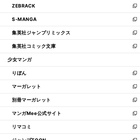
し
ZEBRACK
く
で
ド
ィ
い
新
開
ウ
ン
ウ
し
S-MANGA
く
で
ド
ィ
い
新
開
ウ
ン
ウ
し
集英社ジャンプリミックス
く
で
ド
ィ
い
新
開
ウ
ン
ウ
し
集英社コミック文庫
く
で
ド
ィ
い
新
開
ウ
ン
ウ
し
少女マンガ
く
で
ド
ィ
い
開
ウ
ン
ウ
りぼん
く
で
ド
ィ
新
開
ウ
ン
し
マーガレット
く
で
ド
い
新
開
ウ
ウ
し
別冊マーガレット
く
で
ィ
い
新
開
ン
ウ
し
マンガMee公式サイト
く
ド
ィ
い
新
ウ
ン
ウ
し
リマコミ
で
ド
ィ
い
新
開
ウ
ン
ウ
し
く