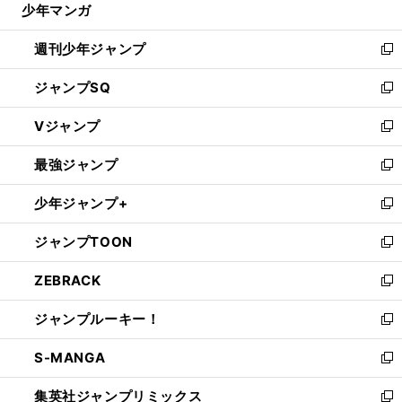
少年マンガ
で
る
開
週刊少年ジャンプ
く
新
し
ジャンプSQ
い
新
ウ
し
Vジャンプ
ィ
い
新
ン
ウ
し
最強ジャンプ
ド
ィ
い
新
ウ
ン
ウ
し
少年ジャンプ+
で
ド
ィ
い
新
開
ウ
ン
ウ
し
ジャンプTOON
く
で
ド
ィ
い
新
開
ウ
ン
ウ
し
ZEBRACK
く
で
ド
ィ
い
新
開
ウ
ン
ウ
し
ジャンプルーキー！
く
で
ド
ィ
い
新
開
ウ
ン
ウ
し
S-MANGA
く
で
ド
ィ
い
新
開
ウ
ン
ウ
し
集英社ジャンプリミックス
く
で
ド
ィ
い
新