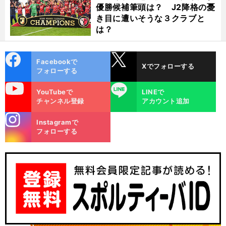
優勝候補筆頭は？ J2降格の憂
き目に遭いそうな３クラブと
は？
cebo
X
Facebookで
Xでフォローする
ok
フォローする
uTube
LINE
YouTubeで
LINEで
チャンネル登録
アカウント追加
stagra
Instagramで
m
フォローする