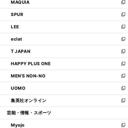
MAQUIA
ド
ィ
い
新
ウ
ン
ウ
し
SPUR
で
ド
ィ
い
新
開
ウ
ン
ウ
し
LEE
く
で
ド
ィ
い
新
開
ウ
ン
ウ
し
eclat
く
で
ド
ィ
い
新
開
ウ
ン
ウ
し
T JAPAN
く
で
ド
ィ
い
新
開
ウ
ン
ウ
し
HAPPY PLUS ONE
く
で
ド
ィ
い
新
開
ウ
ン
ウ
し
MEN'S NON-NO
く
で
ド
ィ
い
新
開
ウ
ン
ウ
し
UOMO
く
で
ド
ィ
い
新
開
ウ
ン
ウ
し
集英社オンライン
く
で
ド
ィ
い
新
開
ウ
ン
ウ
し
芸能・情報・スポーツ
く
で
ド
ィ
い
開
ウ
ン
ウ
Myojo
く
で
ド
ィ
新