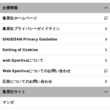
企業情報
開
く/
集英社ホームページ
新
閉
し
じ
集英社プライバシーガイドライン
い
る
ウ
SHUEISHA Privacy Guideline
ィ
ン
Setting of Cookies
ド
ウ
web Sportivaについて
で
開
Web Sportivaについてのお問い合わせ
く
新
し
広告についてのお問い合わせ
い
ウ
集英社サイト
ィ
開
ン
く/
マンガ
ド
閉
ウ
じ