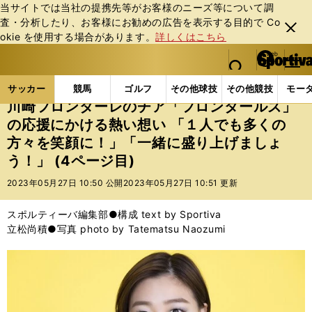
当サイトでは当社の提携先等がお客様のニーズ等について調
査・分析したり、お客様にお勧めの広告を表⽰する⽬的で Co
閉じ
okie を使⽤する場合があります。
詳しくはこちら
る
マイペ
web Sportiva (webスポルティーバ)
検索
メニュ
we
ー
サッカーの記事一覧
Jリーグ他
Jリーグ
川崎フ
b
ジ
サッカー
競馬
ゴルフ
その他球技
その他競技
モー
ス
川崎フロンターレのチア「フロンタールズ」
ポ
の応援にかける熱い想い 「１人でも多くの
ル
方々を笑顔に！」「一緒に盛り上げましょ
テ
ィ
う！」 (4ページ目)
ー
2023年05月27日 10:50 公開
2023年05月27日 10:51 更新
バ
スポルティーバ編集部●構成 text by Sportiva
立松尚積●写真 photo by Tatematsu Naozumi