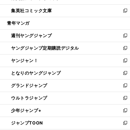
開
ウ
ン
ウ
し
集英社コミック文庫
く
で
ド
ィ
い
新
開
ウ
ン
ウ
し
青年マンガ
く
で
ド
ィ
い
開
ウ
ン
ウ
週刊ヤングジャンプ
く
で
ド
ィ
新
開
ウ
ン
し
ヤングジャンプ定期購読デジタル
く
で
ド
い
新
開
ウ
ウ
し
ヤンジャン！
く
で
ィ
い
新
開
ン
ウ
し
となりのヤングジャンプ
く
ド
ィ
い
新
ウ
ン
ウ
し
グランドジャンプ
で
ド
ィ
い
新
開
ウ
ン
ウ
し
ウルトラジャンプ
く
で
ド
ィ
い
新
開
ウ
ン
ウ
し
少年ジャンプ+
く
で
ド
ィ
い
新
開
ウ
ン
ウ
し
ジャンプTOON
く
で
ド
ィ
い
新
開
ウ
ン
ウ