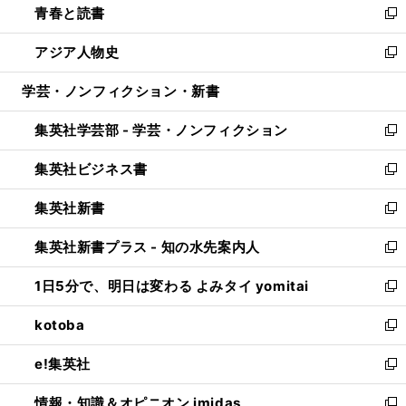
青春と読書
で
ド
ィ
い
新
開
ウ
ン
ウ
し
アジア人物史
く
で
ド
ィ
い
新
開
ウ
ン
ウ
し
学芸・ノンフィクション・新書
く
で
ド
ィ
い
開
ウ
ン
ウ
集英社学芸部 - 学芸・ノンフィクション
く
で
ド
ィ
新
開
ウ
ン
し
集英社ビジネス書
く
で
ド
い
新
開
ウ
ウ
し
集英社新書
く
で
ィ
い
新
開
ン
ウ
し
集英社新書プラス - 知の水先案内人
く
ド
ィ
い
新
ウ
ン
ウ
し
1日5分で、明日は変わる よみタイ yomitai
で
ド
ィ
い
新
開
ウ
ン
ウ
し
kotoba
く
で
ド
ィ
い
新
開
ウ
ン
ウ
し
e!集英社
く
で
ド
ィ
い
新
開
ウ
ン
ウ
し
情報・知識＆オピニオン imidas
く
で
ド
ィ
い