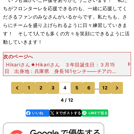
いつも温かいご声援をありがとうございます！ 私た
ちがフロンターレを応援できるのも、一緒に応援してく
ださるファンのみなさんがいるからです。私たちも、さ
らにチームを盛り上げられるように日々練習していきま
す！ そして1人でも多くの方々を笑顔にできるように活
動していきます！
次のページへ
Hikariさん★Hikariさん ３年目誕生日：３月15
日 出身地：兵庫県 身長161センチ――チアの活
動をしようと思った理由は？ 父がアメリカンフッ
トボールが好きで、幼少期からアメフトの試合を
次
1
2
3
4
5
6
...
12
のページへ
のページへ
前
4 / 12
いいね
Xでポストする
LINEで送る
line
faceboo
x
k