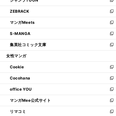
ジャンプTOON
で
ド
ィ
い
新
開
ウ
ン
ウ
し
ZEBRACK
く
で
ド
ィ
い
新
開
ウ
ン
ウ
し
マンガMeets
く
で
ド
ィ
い
新
開
ウ
ン
ウ
し
S-MANGA
く
で
ド
ィ
い
新
開
ウ
ン
ウ
し
集英社コミック文庫
く
で
ド
ィ
い
新
開
ウ
ン
ウ
し
女性マンガ
く
で
ド
ィ
い
開
ウ
ン
ウ
Cookie
く
で
ド
ィ
新
開
ウ
ン
し
Cocohana
く
で
ド
い
新
開
ウ
ウ
し
office YOU
く
で
ィ
い
新
開
ン
ウ
し
マンガMee公式サイト
く
ド
ィ
い
新
ウ
ン
ウ
し
リマコミ
で
ド
ィ
い
新