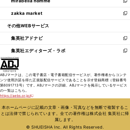
mirabella homme
く
で
ド
ィ
い
新
開
ウ
ン
ウ
し
zakka market
く
で
ド
ィ
い
新
開
ウ
ン
ウ
し
その他WEBサービス
く
で
ド
ィ
い
開
ウ
ン
ウ
集英社アドナビ
く
で
ド
ィ
新
開
ウ
ン
し
集英社エディターズ・ラボ
く
で
ド
い
新
開
ウ
ウ
し
く
で
ィ
い
開
ン
ウ
ABJマークは、この電子書店・電子書籍配信サービスが、著作権者からコンテ
く
ド
ィ
ンツ使用許諾を得た正規版配信サービスであることを示す登録商標（登録番号
ウ
ン
第6091713号）です。ABJマークの詳細、ABJマークを掲示しているサービス
で
ド
の一覧はこちら。
開
ウ
https://aebs.or.jp/
新
く
で
し
い
開
本ホームページに記載の文章・画像・写真などを無断で複製するこ
ウ
く
とは法律で禁じられています。全ての著作権は株式会社 集英社に帰
ィ
属します。
ン
ド
© SHUEISHA Inc. All Rights Reserved.
ウ