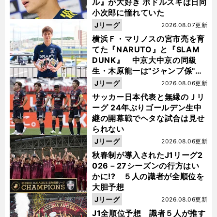
ル』が大好き ポドルスキは日向
小次郎に憧れていた
Jリーグ
2026.08.07更新
横浜Ｆ・マリノスの宮市亮を育
てた『NARUTO』と『SLAM
DUNK』 中京大中京の同級
生・木原龍一は"ジャンプ係"だ
った
Jリーグ
2026.08.06更新
サッカー日本代表と無縁のＪリ
ーグ 24年ぶりゴールデン生中
継の開幕戦でヘタな試合は見せ
られない
Jリーグ
2026.08.06更新
秋春制が導入されたJ1リーグ2
026－27シーズンの行方はい
かに!? ５人の識者が全順位を
大胆予想
Jリーグ
2026.08.06更新
J1全順位予想 識者５人が推す