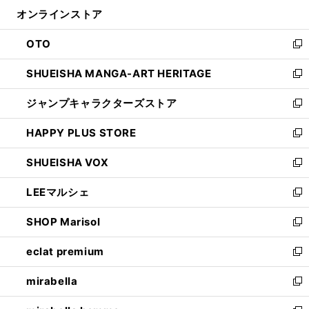
ン
ウ
オンラインストア
く
ド
ィ
ウ
ン
OTO
で
ド
新
開
ウ
し
SHUEISHA MANGA-ART HERITAGE
く
で
い
新
開
ウ
し
ジャンプキャラクターズストア
く
ィ
い
新
ン
ウ
し
HAPPY PLUS STORE
ド
ィ
い
新
ウ
ン
ウ
し
SHUEISHA VOX
で
ド
ィ
い
新
開
ウ
ン
ウ
し
LEEマルシェ
く
で
ド
ィ
い
新
開
ウ
ン
ウ
し
SHOP Marisol
く
で
ド
ィ
い
新
開
ウ
ン
ウ
し
eclat premium
く
で
ド
ィ
い
新
開
ウ
ン
ウ
し
mirabella
く
で
ド
ィ
い
新
開
ウ
ン
ウ
し